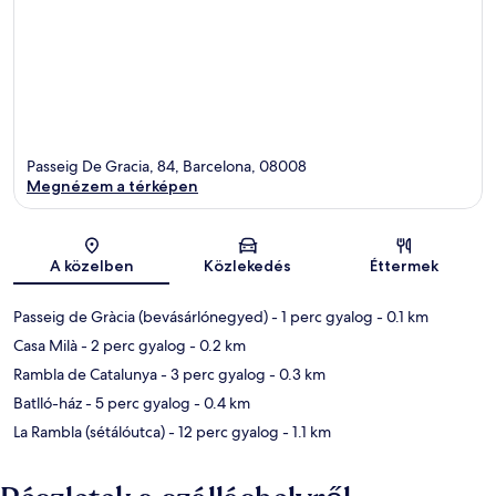
Passeig De Gracia, 84, Barcelona, 08008
Megnézem a térképen
Térkép
A közelben
Közlekedés
Éttermek
Passeig de Gràcia (bevásárlónegyed)
- 1 perc gyalog
- 0.1 km
Casa Milà
- 2 perc gyalog
- 0.2 km
Rambla de Catalunya
- 3 perc gyalog
- 0.3 km
Batlló-ház
- 5 perc gyalog
- 0.4 km
La Rambla (sétálóutca)
- 12 perc gyalog
- 1.1 km