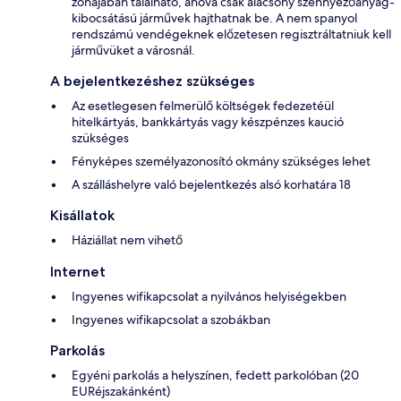
zónájában található, ahová csak alacsony szennyezőanyag-
kibocsátású járművek hajthatnak be. A nem spanyol
rendszámú vendégeknek előzetesen regisztráltatniuk kell
járművüket a városnál.
A bejelentkezéshez szükséges
Az esetlegesen felmerülő költségek fedezetéül
hitelkártyás, bankkártyás vagy készpénzes kaució
szükséges
Fényképes személyazonosító okmány szükséges lehet
A szálláshelyre való bejelentkezés alsó korhatára 18
Kisállatok
Háziállat nem vihető
Internet
Ingyenes wifikapcsolat a nyilvános helyiségekben
Ingyenes wifikapcsolat a szobákban
Parkolás
Egyéni parkolás a helyszínen, fedett parkolóban (20
EURéjszakánként)