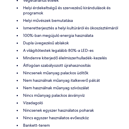
Vegetáriánus ételek
Helyi érdekeltségű és szervezésű kirándulások és
programok
Helyi művészek bemutatása
Ismeretterjesztés a helyi kultúráról és ökoszisztémáról
100%-ban megújuló energia használata
Dupla üvegezésű ablakok
A világítótestek legalább 80%-a LED-es
Mindenre kiterjedő élelmiszerhulladék-kezelés
Átfogóan szabályozott újrahasznosítás
Nincsenek műanyag palackos üdítők
Nem használnak műanyag italkeverő pálcát
Nem használnak műanyag szívószálat
Nincs műanyag palackos ásványvíz
Vízadagoló
Nincsenek egyszer használatos poharak
Nincs egyszer használatos evőeszköz
Bankett-terem