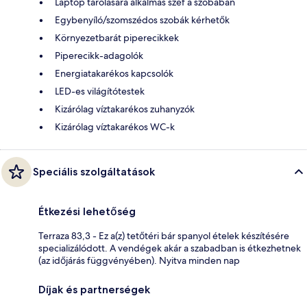
Laptop tárolására alkalmas széf a szobában
Egybenyíló/szomszédos szobák kérhetők
Környezetbarát piperecikkek
Piperecikk-adagolók
Energiatakarékos kapcsolók
LED-es világítótestek
Kizárólag víztakarékos zuhanyzók
Kizárólag víztakarékos WC-k
Speciális szolgáltatások
Étkezési lehetőség
Terraza 83,3 - Ez a(z) tetőtéri bár spanyol ételek készítésére
specializálódott. A vendégek akár a szabadban is étkezhetnek
(az időjárás függvényében). Nyitva minden nap
Díjak és partnerségek