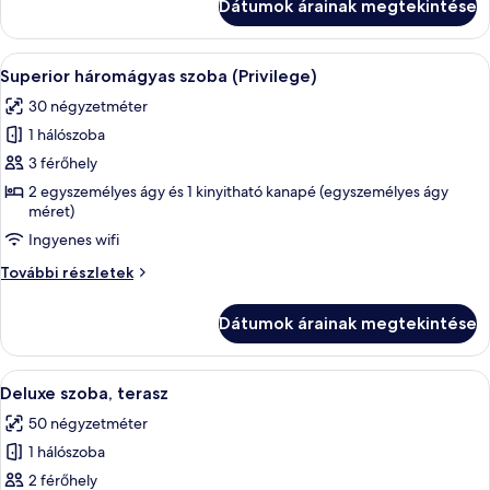
Dátumok árainak megtekintése
részletei
A
Egy kis, rendezett hálószoba, egyetlen 
10
Superior háromágyas szoba (Privilege)
következő
30 négyzetméter
szoba
1 hálószoba
összes
képének
3 férőhely
megtekintése:
2 egyszemélyes ágy és 1 kinyitható kanapé (egyszemélyes ágy
méret)
Superior
háromágyas
Ingyenes wifi
szoba
Superior
További részletek
(Privilege)
háromágyas
szoba
Dátumok árainak megtekintése
(Privilege)
további
részletei
A
Egy modern szállodai szoba, amelyben eg
8
Deluxe szoba, terasz
következő
50 négyzetméter
szoba
1 hálószoba
összes
képének
2 férőhely