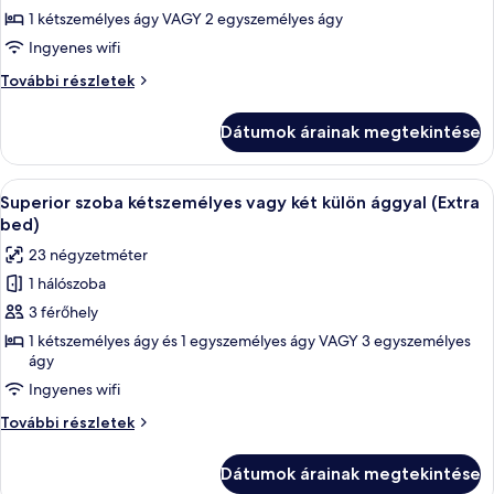
megtekintése:
1 kétszemélyes ágy VAGY 2 egyszemélyes ágy
Deluxe
Ingyenes wifi
szoba,
Deluxe
További részletek
terasz
szoba,
terasz
Dátumok árainak megtekintése
további
részletei
A
Egy szállodai szoba két ággyal, egy szé
14
Superior szoba kétszemélyes vagy két külön ággyal (Extra
következő
bed)
szoba
23 négyzetméter
összes
1 hálószoba
képének
3 férőhely
megtekintése:
Superior
1 kétszemélyes ágy és 1 egyszemélyes ágy VAGY 3 egyszemélyes
ágy
szoba
Ingyenes wifi
kétszemélyes
vagy
Superior
További részletek
két
szoba
kétszemélyes
külön
Dátumok árainak megtekintése
vagy