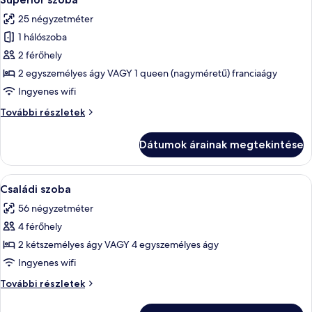
következő
25 négyzetméter
szoba
1 hálószoba
összes
képének
2 férőhely
megtekintése:
2 egyszemélyes ágy VAGY 1 queen (nagyméretű) franciaágy
Superior
Ingyenes wifi
szoba
Superior
További részletek
szoba
további
Dátumok árainak megtekintése
részletei
A
Pehelypaplan, minibár, széf a szobában
14
Családi szoba
következő
56 négyzetméter
szoba
4 férőhely
összes
képének
2 kétszemélyes ágy VAGY 4 egyszemélyes ágy
megtekintése:
Ingyenes wifi
Családi
Családi
További részletek
szoba
szoba
további