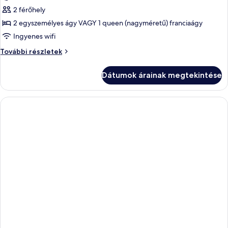
szoba
2 férőhely
összes
képének
2 egyszemélyes ágy VAGY 1 queen (nagyméretű) franciaágy
megtekintése:
Ingyenes wifi
Superior
Superior
További részletek
szoba,
szoba,
terasz
terasz
Dátumok árainak megtekintése
további
részletei