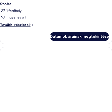
Szoba
1 férőhely
Ingyenes wifi
Szoba
További részletek
további
részletei
Dátumok árainak megtekintése