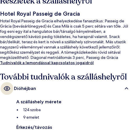
Részletek a szálláshelyről
Hotel Royal Passeig de Gracia
Hotel Royal Passeig de Gracia elhelyezkedése fanasztikus: Passeig de
Gràcia (bevásárlónegyed) és Casa Milà is csak 5 perc sétára van tőle. Jól
fog esni egy ital a hangulatos bár/társalgó kényelmében, a
vendégszerető kávézó pedig tökéletes, ha harapnál valamit. Snack
bár/delikát, terasz és kert is növeli a szálláshely színvonalát. Más utazók
nagyszerű véleménnyel vannak a szálláshely következő jellemzőiről:
segítőkész személyzet és reggeli. A tömegközlekedés rövid sétával
megközelíthető: Diagonal metróállomás 3 perc, Passeig de Gràcia
metróállomás pedig 7 perc séta.
Tudnivalók a lemondással kapcsolatos jogaidról
További tudnivalók a szálláshelyről
Dióhéjban
A szálláshely mérete
124 szoba
9 emelet
Érkezés/távozás