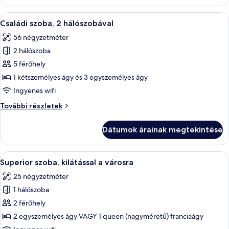
ággyal
két
(Extra
külön
A
Pehelypaplan, minibár, széf a szobában
11
ággyal
bed)
Családi szoba, 2 hálószobával
következő
(Extra
56 négyzetméter
bed)
szoba
további
2 hálószoba
összes
részletei
képének
5 férőhely
megtekintése:
1 kétszemélyes ágy és 3 egyszemélyes ágy
Családi
Ingyenes wifi
szoba,
Családi
További részletek
2
szoba,
hálószobával
2
Dátumok árainak megtekintése
hálószobával
további
részletei
A
Egy szállodai szoba, amelyben találhat
10
Superior szoba, kilátással a városra
következő
25 négyzetméter
szoba
1 hálószoba
összes
képének
2 férőhely
megtekintése:
2 egyszemélyes ágy VAGY 1 queen (nagyméretű) franciaágy
Superior