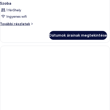
Szoba
1 férőhely
Ingyenes wifi
Szoba
További részletek
további
részletei
Dátumok árainak megtekintése