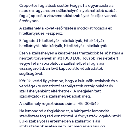
Csoportos foglalások esetén (vagyis ha ugyanazokra a
napokra, ugyanazon szálláshelynél nyolcnál több szobát
foglal) speciális visszamondási szabályok és díjak vannak
érvényben.
A szálláshely a következő fizetési módokat fogadja el:
hitelkártyák és készpénz.
Elfogadott hitelkártyák: hitelkártyák, hitelkártyák,
hitelkártyák, hitelkártyák, hitelkártyák, hitelkártyák
Ezen a szálláshelyen a készpénzes tranzakciók felső határa a
nemzeti törvények miatt 1000 EUR. További részletekért
vegye fel a kapcsolatot a szálláshellyel a foglalási
visszaigazolásban lévő kapcsolatfelvételi adatok
segítségével.
Kérjük, vedd figyelembe, hogy a kulturális szokások és a
vendégekre vonatkozó szabályzatok országonként és
szálláshelyenként eltérhetnek. A megjelenített
szabályzatokat a szálláshelyek adják meg.
A szálláshely regisztrációs száma: HB-004545
Ha lemondod a foglalásodat, a házigazda lemondási
szabályzata fog rád vonatkozni. A fogyasztók jogairól szóló
EU-s szabályozás értelmében a szállásfoglalási
szolgáltatások esetén nem illet meg az elállási jog.