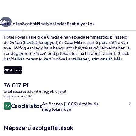
képgalériája
őző
Következő
67+
Áttekintés
Szobák
Elhelyezkedés
Szabályzatok
Hotel Royal Passeig de Gracia elhelyezkedése fanasztikus: Passeig
de Gràcia (bevásárlónegyed) és Casa Milà is csak 5 perc sétára van
tőle. Jól fog esni egy ital a hangulatos bár/társalgó kényelmében, a
vendégszerető kávézó pedig tökéletes, ha harapnál valamit. Snack
bár/delikát, terasz és kert is növeli a szálláshely színvonalát. Más
utazók nagyszerű véleménnyel vannak a szálláshely következő
jellemzőiről: segítőkész személyzet és reggeli. A tömegközlekedés
VIP Access
rövid sétával megközelíthető: Diagonal metróállomás 3 perc,
Passeig de Gràcia metróállomás pedig 7 perc séta.
A
76 017 Ft
Tetőtéri bár, kültéri étkezés, nyitva m
jelenlegi
tartalmazza az adókat és egyéb díjakat
ár
aug. 25. – aug. 26.
76 017 Ft
Értékelések
Az összes (1 009) értékelés
Csodálatos
9,2
9,2 ennyiből: 10
megtekintése
Népszerű szolgáltatások