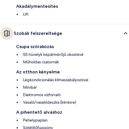
Akadálymentesítés
Lift
Szobák felszereltsége
Csupa szórakozás
55 hüvelyk képátmérőjű okostévé
Műholdas csatornák
Az otthon kényelme
Légkondicionálás klímaszabályozóval
Minibár
Elektromos vízforraló
Vasaló/vasalódeszka (kérésre)
A pihentető alváshoz
Pehelypaplan
Sötétítőfüggöny