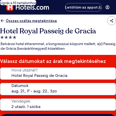
Ugrás a fő tartalomhoz
Letöltöm az appot
Összes szállás megtekintése
Hotel Royal Passeig de Gracia
4.0
csillagos
Belvárosi hotel étteremmel, a kongresszusi központ mellett, a(z) Passeig
szálláshely
de Gràcia (bevásárlónegyed) közelében
Válassz dátumokat az árak megtekintéséhez
Hová utaznál?
Dátumok
Vendégek