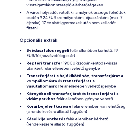
visszaigazoláson szereplő elérhetőségeken.
A város helyi adót vetett ki, amelynek összege felnőttek
esetén 9.24 EUR személyenként, éjszakánként (max. 7
éjszaka). 17 év alatti gyermekek után nem kell adót
fizetni.
Opcionális extrák
Svédasztalos reggeli
felár ellenében kérhető: 19
EUR/fő (hozzávetőleges ár)
Reptéri transzfer
190 EURszobánkéntoda-vissza
utanként felár ellenében vehető igénybe
Transzferjárat a hajókikötőhöz
,
transzferjárat a
kompállomásra
és
transzferjárat a
vasútállomásról
felár ellenében vehető igénybe
Környékbeli transzferjárat
és
transzferjárat a
vidámparkhoz
felár ellenében igénybe vehető
Korai bejelentkezésre
felár ellenében van lehetőség
(a rendelkezésre állástól függően)
Kései kijelentkezés
felár ellenében kérhető
(rendelkezésre állástól függően)