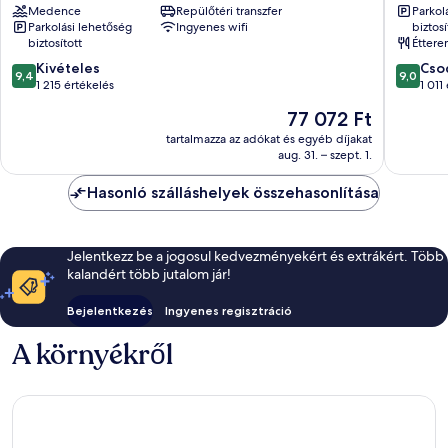
Medence
Repülőtéri transzfer
Parkol
Hotel
Eixampl
Parkolási lehetőség
Ingyenes wifi
biztosí
Eixample
biztosított
Étter
9.4
9.0
Kivételes
Cso
9,4
9,0
ennyiből:
ennyiből
1 215 értékelés
1 011
10,
10,
Az
77 072 Ft
Kivételes,
Csodálat
ár
1 215
1 011
tartalmazza az adókat és egyéb díjakat
77 072 Ft
aug. 31. – szept. 1.
értékelés
értékelé
Hasonló szálláshelyek összehasonlítása
Jelentkezz be a jogosul kedvezményekért és extrákért. Több
kalandért több jutalom jár!
Bejelentkezés
Ingyenes regisztráció
A környékről