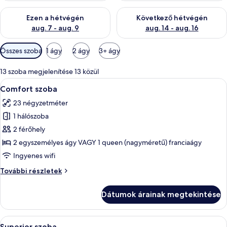
A mostani hétvégi rendelkezésre állás ellenőrzése: aug. 7 - aug
A következő hétvégi rendelkezé
Ezen a hétvégén
Következő hétvégén
aug. 7 - aug. 9
aug. 14 - aug. 16
Szobákhoz
Összes szoba
1 ágy
2 ágy
3+ ágy
rendelkezésre
álló
13 szoba megjelenítése 13 közül
szűrők
A
Egy szállodai szoba, amelyben található
10
Comfort szoba
következő
23 négyzetméter
szoba
1 hálószoba
összes
képének
2 férőhely
megtekintése:
2 egyszemélyes ágy VAGY 1 queen (nagyméretű) franciaágy
Comfort
Ingyenes wifi
szoba
Comfort
További részletek
szoba
további
Dátumok árainak megtekintése
részletei
A
Egy szállodai szoba, amelyben található
11
Superior szoba