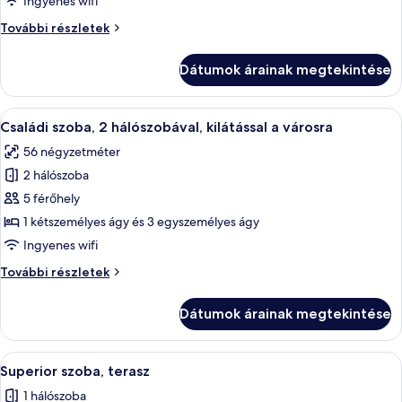
Ingyenes wifi
szoba,
Superior
További részletek
kilátással
szoba,
a
kilátással
Dátumok árainak megtekintése
a
városra
városra
további
A
Egy szállodai szoba, amelyben egy nagy 
9
részletei
Családi szoba, 2 hálószobával, kilátással a városra
következő
56 négyzetméter
szoba
2 hálószoba
összes
képének
5 férőhely
megtekintése:
1 kétszemélyes ágy és 3 egyszemélyes ágy
Családi
Ingyenes wifi
szoba,
Családi
További részletek
2
szoba,
hálószobával,
2
Dátumok árainak megtekintése
hálószobával,
kilátással
kilátással
a
a
A
Egy szállodai szoba, amelyben egy nagy
városra
5
városra
Superior szoba, terasz
következő
további
1 hálószoba
részletei