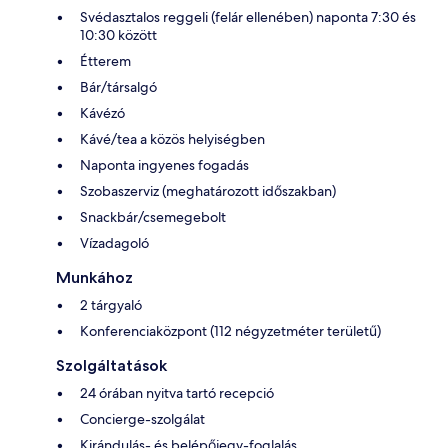
Svédasztalos reggeli (felár ellenében) naponta 7:30 és
10:30 között
Étterem
Bár/társalgó
Kávézó
Kávé/tea a közös helyiségben
Naponta ingyenes fogadás
Szobaszerviz (meghatározott időszakban)
Snackbár/csemegebolt
Vízadagoló
Munkához
2 tárgyaló
Konferenciaközpont (112 négyzetméter területű)
Szolgáltatások
24 órában nyitva tartó recepció
Concierge-szolgálat
Kirándulás- és belépőjegy-foglalás