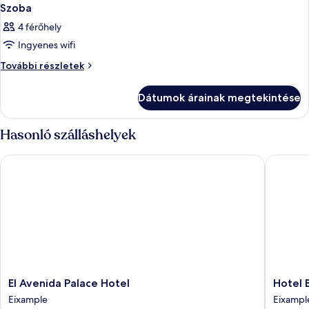
Szoba
4 férőhely
Ingyenes wifi
Szoba
További részletek
további
részletei
Dátumok árainak megtekintése
Hasonló szálláshelyek
El Avenida Palace Hotel
Hotel Ba
El
Hotel
El Avenida Palace Hotel
Hotel 
Avenida
Barcelo
Eixample
Eixampl
Palace
Center