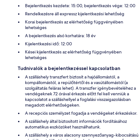
Bejelentkezés kezdete: 15:00, bejelentkezés vége: 12:00
Rendelkezésre áll expressz kijelentkezési lehetőség
Korai bejelentkezés az elérhetőség függvényében
lehetséges
A bejelentkezés alsó korhatára: 18 év
Kijelentkezési idő: 12:00
Kései kijelentkezés az elérhetőség függvényében
lehetséges
Tudnivalók a bejelentkezéssel kapcsolatban
A szálláshely transzfert biztosít a hajóállomástól, a
kompállomástól, a repülőtértől és a vasútállomástól (a
szolgáltatás feláras lehet). A transzfer igénybevételéhez a
vendégeknek 72 órával érkezés előtt fel kell venniük a
kapcsolatot a szálláshellyel a foglalási visszaigazolásban
megadott elérhetőségeken.
A recepciós személyzet fogadja a vendégeket érkezéskor.
A szálláshely által biztosított információk fordításához
automatikus eszközöket használhatunk.
A szálláshely a város alacsony szennyezőanyag-kibocsátású