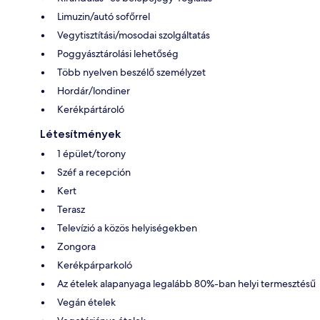
Limuzin/autó sofőrrel
Vegytisztítási/mosodai szolgáltatás
Poggyásztárolási lehetőség
Több nyelven beszélő személyzet
Hordár/londiner
Kerékpártároló
Létesítmények
1 épület/torony
Széf a recepción
Kert
Terasz
Televízió a közös helyiségekben
Zongora
Kerékpárparkoló
Az ételek alapanyaga legalább 80%-ban helyi termesztésű
Vegán ételek