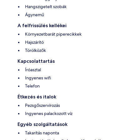
Hangszigetelt szobák
Ágynemű
A felfrissülés kellékei
Környezetbarát piperecikkek
Hajszárító
Törölközők
Kapcsolattartás
Íróasztal
Ingyenes wifi
Telefon
Étkezés és italok
Pezsgőszervírozás
Ingyenes palackozott víz
Egyéb szolgáltatások
Takarítás naponta