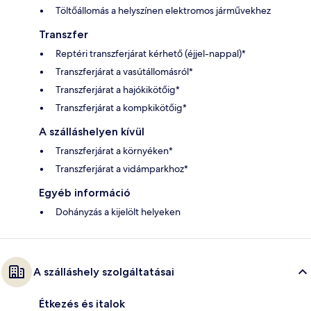
Töltőállomás a helyszínen elektromos járművekhez
Transzfer
Reptéri transzferjárat kérhető (éjjel-nappal)*
Transzferjárat a vasútállomásról*
Transzferjárat a hajókikötőig*
Transzferjárat a kompkikötőig*
A szálláshelyen kívül
Transzferjárat a környéken*
Transzferjárat a vidámparkhoz*
Egyéb információ
Dohányzás a kijelölt helyeken
A szálláshely szolgáltatásai
Étkezés és italok