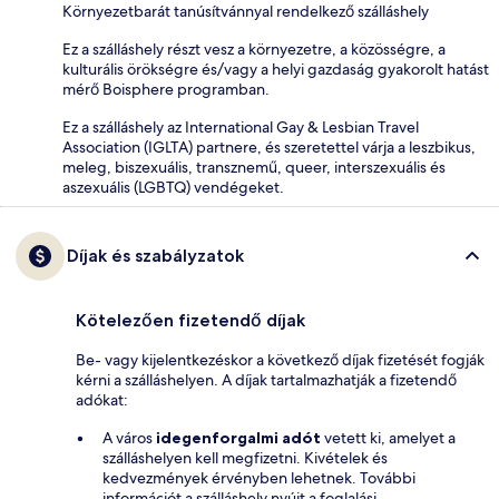
Környezetbarát tanúsítvánnyal rendelkező szálláshely
Ez a szálláshely részt vesz a környezetre, a közösségre, a
kulturális örökségre és/vagy a helyi gazdaság gyakorolt hatást
mérő Boisphere programban.
Ez a szálláshely az International Gay & Lesbian Travel
Association (IGLTA) partnere, és szeretettel várja a leszbikus,
meleg, biszexuális, transznemű, queer, interszexuális és
aszexuális (LGBTQ) vendégeket.
Díjak és szabályzatok
Kötelezően fizetendő díjak
Be- vagy kijelentkezéskor a következő díjak fizetését fogják
kérni a szálláshelyen. A díjak tartalmazhatják a fizetendő
adókat:
A város
idegenforgalmi adót
vetett ki, amelyet a
szálláshelyen kell megfizetni. Kivételek és
kedvezmények érvényben lehetnek. További
információt a szálláshely nyújt a foglalási