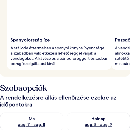
Spanyolország íze
Pezsgő
A szálloda éttermében a spanyol konyha ínyencségei
A vendé
a szabadban való étkezési lehetőséggel várják a
álmokkal
vendégeket. A kávézó és a bár büféreggelit és szobai
sötétítő
pezsgőszolgáltatást kínál.
minibáro
Szobaopciók
A rendelkezésre állás ellenőrzése ezekre az
időpontokra
A ma esti rendelkezésre állás ellenőrzése: aug. 7 - aug. 8
A holnapi rendelkezésre állás e
Ma
Holnap
aug. 7 - aug. 8
aug. 8 - aug. 9