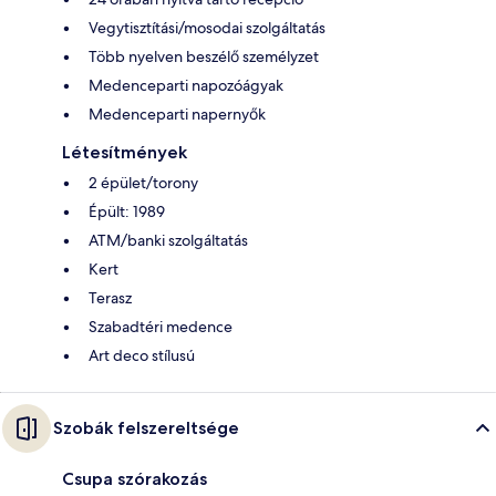
Vegytisztítási/mosodai szolgáltatás
Több nyelven beszélő személyzet
Medenceparti napozóágyak
Medenceparti napernyők
Létesítmények
2 épület/torony
Épült: 1989
ATM/banki szolgáltatás
Kert
Terasz
Szabadtéri medence
Art deco stílusú
Szobák felszereltsége
Csupa szórakozás