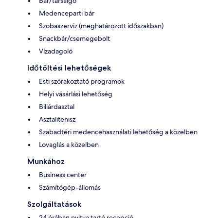
Bár/társalgó
Medenceparti bár
Szobaszerviz (meghatározott időszakban)
Snackbár/csemegebolt
Vízadagoló
Időtöltési lehetőségek
Esti szórakoztató programok
Helyi vásárlási lehetőség
Biliárdasztal
Asztalitenisz
Szabadtéri medencehasználati lehetőség a közelben
Lovaglás a közelben
Munkához
Business center
Számítógép-állomás
Szolgáltatások
24 órában nyitva tartó recepció