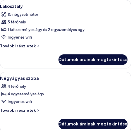
A
Egy hangulatos szoba, melynek falai fá
3
Lakosztály
következő
15 négyzetméter
szoba
5 férőhely
összes
képének
1 kétszemélyes ágy és 2 egyszemélyes ágy
megtekintése:
Ingyenes wifi
Lakosztály
Lakosztály
További részletek
további
részletei
Dátumok árainak megtekintése
A
Egy szállodai szoba, amelyben található
1
Négyágyas szoba
következő
4 férőhely
szoba
4 egyszemélyes ágy
összes
képének
Ingyenes wifi
megtekintése:
Négyágyas
További részletek
Négyágyas
szoba
további
szoba
Dátumok árainak megtekintése
részletei