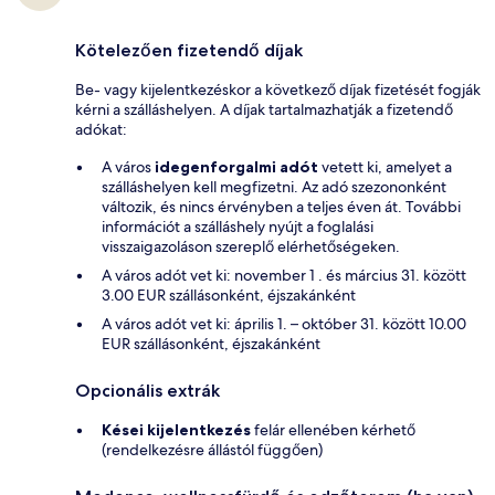
Kötelezően fizetendő díjak
Be- vagy kijelentkezéskor a következő díjak fizetését fogják
kérni a szálláshelyen. A díjak tartalmazhatják a fizetendő
adókat:
A város
idegenforgalmi adót
vetett ki, amelyet a
szálláshelyen kell megfizetni. Az adó szezononként
változik, és nincs érvényben a teljes éven át. További
információt a szálláshely nyújt a foglalási
visszaigazoláson szereplő elérhetőségeken.
A város adót vet ki: november 1 . és március 31. között
3.00 EUR szállásonként, éjszakánként
A város adót vet ki: április 1. – október 31. között 10.00
EUR szállásonként, éjszakánként
Opcionális extrák
Kései kijelentkezés
felár ellenében kérhető
(rendelkezésre állástól függően)