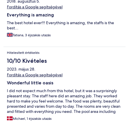
2018. augusztus 5.
Fordítás a Google segítségével
Everything is amazing
The best hotel ever!!! Everything is amazing, the staffs is the
best...
Tatiana, 3 éjszakás utazás
Hitelesített értékelés
10/10 Kivételes
2023. május 28.
Fordítás a Google segítségével
Wonderful little oasis
I did not expect much from this hotel, but it was a surprisingly
pleasant stay. The staff here did an amazing job. They worked
hard to make you feel welcome. The food was plenty, beautiful
presented and varies from day to day. The rooms are very clean
and fitted with everything you need. The pool area including
the bar is perfect sized. The reception only accept cash, but
Michael, 1 éjszakás utazás
exept from this, the hotel was perfect in every way. Will be
happy to come back...