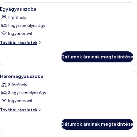
vagy
külön
A
Egy szállodai szoba, melyben van egy fa
1
két
ággyal
Egyágyas szoba
következő
további
külön
1 férőhely
részletei
szoba
ággyal
1 egyszemélyes ágy
összes
képének
Ingyenes wifi
megtekintése:
Egyágyas
További részletek
Egyágyas
szoba
további
szoba
Dátumok árainak megtekintése
részletei
A
Egy szállodai szoba, amelyben találhat
3
Háromágyas szoba
következő
3 férőhely
szoba
3 egyszemélyes ágy
összes
képének
Ingyenes wifi
megtekintése:
Háromágyas
További részletek
Háromágyas
szoba
további
szoba
Dátumok árainak megtekintése
részletei