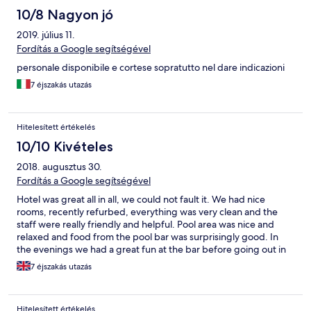
10/8 Nagyon jó
2019. július 11.
Fordítás a Google segítségével
personale disponibile e cortese sopratutto nel dare indicazioni
7 éjszakás utazás
Hitelesített értékelés
10/10 Kivételes
2018. augusztus 30.
Fordítás a Google segítségével
Hotel was great all in all, we could not fault it. We had nice
rooms, recently refurbed, everything was very clean and the
staff were really friendly and helpful. Pool area was nice and
relaxed and food from the pool bar was surprisingly good. In
the evenings we had a great fun at the bar before going out in
the evening, which in Laganas is 2am. For a stay in Laganas, I
7 éjszakás utazás
would definitely come here again.
Hitelesített értékelés