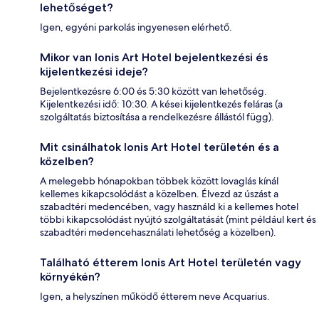
lehetőséget?
Igen, egyéni parkolás ingyenesen elérhető.
Mikor van Ionis Art Hotel bejelentkezési és
kijelentkezési ideje?
Bejelentkezésre 6:00 és 5:30 között van lehetőség.
Kijelentkezési idő: 10:30. A kései kijelentkezés feláras (a
szolgáltatás biztosítása a rendelkezésre állástól függ).
Mit csinálhatok Ionis Art Hotel területén és a
közelben?
A melegebb hónapokban többek között lovaglás kínál
kellemes kikapcsolódást a közelben. Élvezd az úszást a
szabadtéri medencében, vagy használd ki a kellemes hotel
többi kikapcsolódást nyújtó szolgáltatását (mint például kert és
szabadtéri medencehasználati lehetőség a közelben).
Található étterem Ionis Art Hotel területén vagy
környékén?
Igen, a helyszínen működő étterem neve Acquarius.