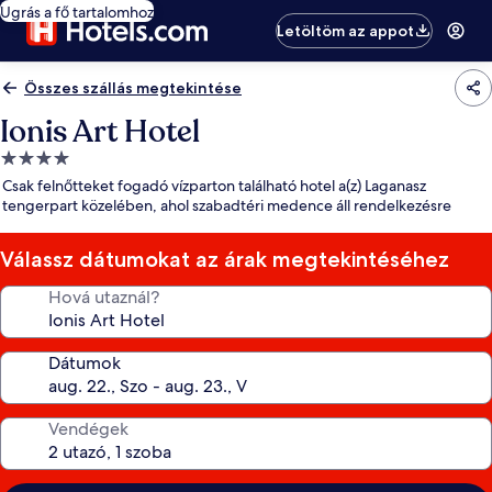
Ugrás a fő tartalomhoz
Letöltöm az appot
Összes szállás megtekintése
Ionis Art Hotel
4.0
csillagos
Csak felnőtteket fogadó vízparton található hotel a(z) Laganasz
szálláshely
tengerpart közelében, ahol szabadtéri medence áll rendelkezésre
Válassz dátumokat az árak megtekintéséhez
Hová utaznál?
Dátumok
Vendégek