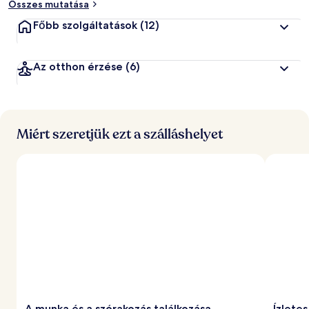
Összes mutatása
Főbb szolgáltatások
(12)
Az otthon érzése
(6)
Miért szeretjük ezt a szálláshelyet
A munka és a szórakozás találkozása
Ízlete