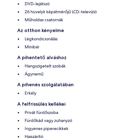
DVD-lejátszó
26 hüvelyk képátmérőjű LCD-televízió
Műholdas csatornák
Az otthon kényelme
Légkondicionálás
Minibár
A pihentető alváshoz
Hangszigetelt szobák
Ágynemű
A pihenés szolgálatában
Erkély
A felfrissülés kellékei
Privát fürdőszoba
Fürdőkád vagy zuhanyzó
Ingyenes piperecikkek
Hajszárító