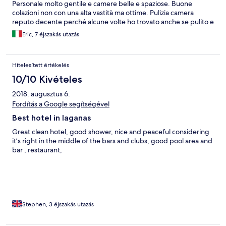
Personale molto gentile e camere belle e spaziose. Buone
colazioni non con una alta vastità ma ottime. Pulizia camera
reputo decente perché alcune volte ho trovato anche se pulito e
profumato macchie nelle lenzuola o federe e questo non è
Eric, 7 éjszakás utazás
gradevole
Hitelesített értékelés
10/10 Kivételes
2018. augusztus 6.
Fordítás a Google segítségével
Best hotel in laganas
Great clean hotel, good shower, nice and peaceful considering
it’s right in the middle of the bars and clubs, good pool area and
bar , restaurant,
Stephen, 3 éjszakás utazás