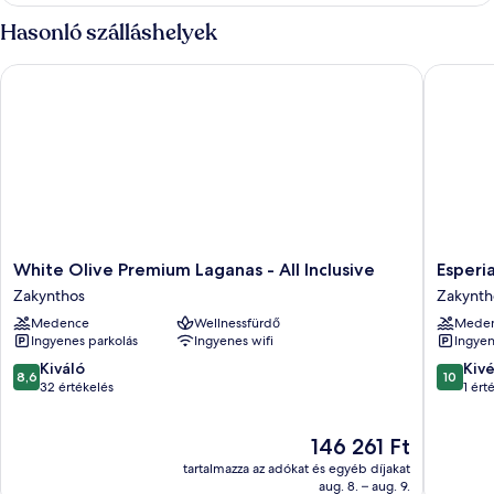
Hasonló szálláshelyek
White Olive Premium Laganas - All Inclusive
Esperia 
White
Esperia
White Olive Premium Laganas - All Inclusive
Esperi
Olive
Hotel
Zakynthos
Zakynth
Premium
Zakynth
Medence
Wellnessfürdő
Mede
Laganas
Ingyenes parkolás
Ingyenes wifi
Ingyen
-
All
8.6
10.0
Kiváló
Kiv
8,6
10
Inclusive
ennyiből:
ennyiből
32 értékelés
1 ért
Zakynthos
10,
10,
Kiváló,
Kivétele
Az
146 261 Ft
32
1
ár
értékelés
értékelé
tartalmazza az adókat és egyéb díjakat
146 261 Ft
aug. 8. – aug. 9.