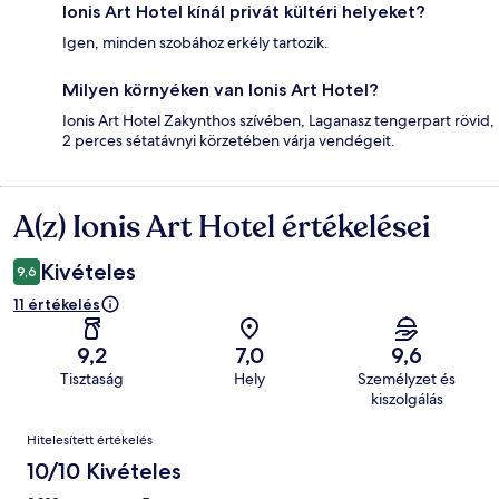
Ionis Art Hotel kínál privát kültéri helyeket?
Igen, minden szobához erkély tartozik.
Milyen környéken van Ionis Art Hotel?
Ionis Art Hotel Zakynthos szívében, Laganasz tengerpart rövid,
2 perces sétatávnyi körzetében várja vendégeit.
A(z) Ionis Art Hotel értékelései
Értékelések
Kivételes
9,6
11 értékelés
9,2
7,0
9,6
Tisztaság
Hely
Személyzet és
kiszolgálás
Értékelések
Hitelesített értékelés
10/10 Kivételes