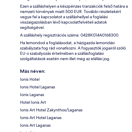
Ezen a szálláshelyen a készpénzes tranzakciók felső határa a
nemzeti törvények miatt 500 EUR. További részletekért
vegye fel a kapcsolatot a szálláshellyel a foglalási
visszaigazolásban lévő kapcsolatfelvételi adatok
segítségével.
A szálláshely regisztrációs száma: 0428Κ014A0168300
Ha lemondod a foglalásodat, a házigazda lemondási
szabályzata fog rád vonatkozni. A fogyasztók jogairól szóló
EU-s szabályozás értelmében a szállásfoglalási
szolgáltatások esetén nem illet meg az elállási jog.
Más néven:
Ionis Hotel
Ionis Hotel Laganas
Ionis Laganas
Hotel Ionis Art
Ionis Art Hotel Zakynthos/Laganas
Ionis Art Hotel Laganas
Ionis Art Laganas