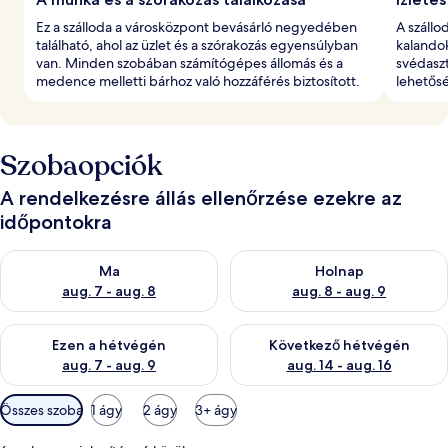
Ez a szálloda a városközpont bevásárló negyedében
A szállo
található, ahol az üzlet és a szórakozás egyensúlyban
kalando
van. Minden szobában számítógépes állomás és a
svédaszt
medence melletti bárhoz való hozzáférés biztosított.
lehetősé
Szobaopciók
A rendelkezésre állás ellenőrzése ezekre az
időpontokra
A ma esti rendelkezésre állás ellenőrzése: aug. 7 - aug. 8
A holnapi rendelkezésre állás e
Ma
Holnap
aug. 7 - aug. 8
aug. 8 - aug. 9
A mostani hétvégi rendelkezésre állás ellenőrzése: aug. 7 - aug
A következő hétvégi rendelkezé
Ezen a hétvégén
Következő hétvégén
aug. 7 - aug. 9
aug. 14 - aug. 16
Szobákhoz
Összes szoba
1 ágy
2 ágy
3+ ágy
rendelkezésre
álló