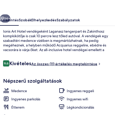
őző
Következő
34+
Áttekintés
Szobák
Elhelyezkedés
Szabályzatok
Ionis Art Hotel vendégeként Laganasz tengerpart és Zakinthosz
kompkikötője is csak 10 percre lesz tőled autóval. A vendégek egy
szabadtéri medence vizében is megmártózhatnak, ha pedig
megéheznek, a helyben működő Acquarius reggelire, ebédre és
vacsorára is várja őket. Az all-inclusive hotel vendégei emellett a
következőket is élvezhetik: medence melletti bár, snack bár/delikát
és terasz.
Értékelések
Kivételes
9,6
Az összes (11) értékelés megtekintése
9,6 ennyiből: 10
Strand, tengerpart
Népszerű szolgáltatások
Medence
Ingyenes reggeli
Ingyenes parkolás
Ingyenes wifi
Étterem
Légkondicionálás