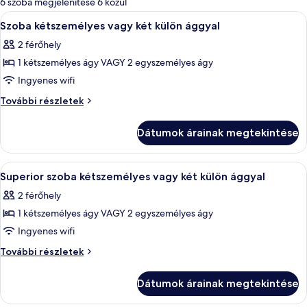
6 szoba megjelenítése 6 közül
szűrők
A
Egy szállodai szoba, amelyben egy nagy 
3
Szoba kétszemélyes vagy két külön ággyal
következő
2 férőhely
szoba
1 kétszemélyes ágy VAGY 2 egyszemélyes ágy
összes
képének
Ingyenes wifi
megtekintése:
Szoba
További részletek
Szoba
kétszemélyes
vagy
kétszemélyes
Dátumok árainak megtekintése
két
vagy
külön
két
ággyal
A
Egy modern hálószoba, amelyben egy na
5
külön
további
Superior szoba kétszemélyes vagy két külön ággyal
következő
részletei
ággyal
2 férőhely
szoba
1 kétszemélyes ágy VAGY 2 egyszemélyes ágy
összes
képének
Ingyenes wifi
megtekintése:
Superior
További részletek
Superior
szoba
kétszemélyes
szoba
Dátumok árainak megtekintése
vagy
kétszemélyes
két