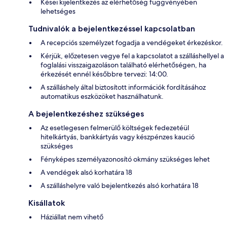
Kései kijelentkezés az elérhetőség függvényében
lehetséges
Tudnivalók a bejelentkezéssel kapcsolatban
A recepciós személyzet fogadja a vendégeket érkezéskor.
Kérjük, előzetesen vegye fel a kapcsolatot a szálláshellyel a
foglalási visszaigazoláson található elérhetőségen, ha
érkezését ennél későbbre tervezi: 14:00.
A szálláshely által biztosított információk fordításához
automatikus eszközöket használhatunk.
A bejelentkezéshez szükséges
Az esetlegesen felmerülő költségek fedezetéül
hitelkártyás, bankkártyás vagy készpénzes kaució
szükséges
Fényképes személyazonosító okmány szükséges lehet
A vendégek alsó korhatára 18
A szálláshelyre való bejelentkezés alsó korhatára 18
Kisállatok
Háziállat nem vihető