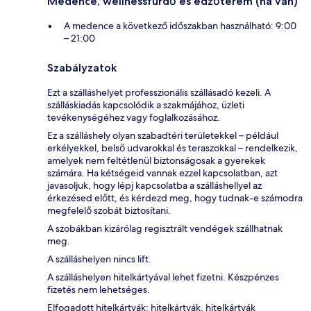
Medence, wellnessfürdő és edzőterem (ha van)
A medence a következő időszakban használható: 9:00
– 21:00
Szabályzatok
Ezt a szálláshelyet professzionális szállásadó kezeli. A
szálláskiadás kapcsolódik a szakmájához, üzleti
tevékenységéhez vagy foglalkozásához.
Ez a szálláshely olyan szabadtéri területekkel – például
erkélyekkel, belső udvarokkal és teraszokkal – rendelkezik,
amelyek nem feltétlenül biztonságosak a gyerekek
számára. Ha kétségeid vannak ezzel kapcsolatban, azt
javasoljuk, hogy lépj kapcsolatba a szálláshellyel az
érkezésed előtt, és kérdezd meg, hogy tudnak-e számodra
megfelelő szobát biztosítani.
A szobákban kizárólag regisztrált vendégek szállhatnak
meg.
A szálláshelyen nincs lift.
A szálláshelyen hitelkártyával lehet fizetni. Készpénzes
fizetés nem lehetséges.
Elfogadott hitelkártyák: hitelkártyák, hitelkártyák