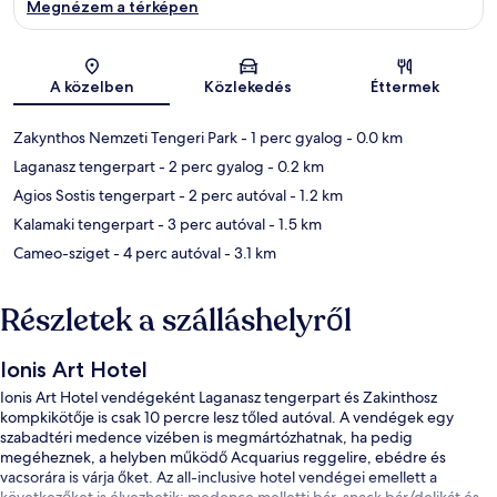
Megnézem a térképen
Térkép
A közelben
Közlekedés
Éttermek
Zakynthos Nemzeti Tengeri Park
- 1 perc gyalog
- 0.0 km
Laganasz tengerpart
- 2 perc gyalog
- 0.2 km
Agios Sostis tengerpart
- 2 perc autóval
- 1.2 km
Kalamaki tengerpart
- 3 perc autóval
- 1.5 km
Cameo-sziget
- 4 perc autóval
- 3.1 km
Részletek a szálláshelyről
Ionis Art Hotel
Ionis Art Hotel vendégeként Laganasz tengerpart és Zakinthosz
kompkikötője is csak 10 percre lesz tőled autóval. A vendégek egy
szabadtéri medence vizében is megmártózhatnak, ha pedig
megéheznek, a helyben működő Acquarius reggelire, ebédre és
vacsorára is várja őket. Az all-inclusive hotel vendégei emellett a
következőket is élvezhetik: medence melletti bár, snack bár/delikát és