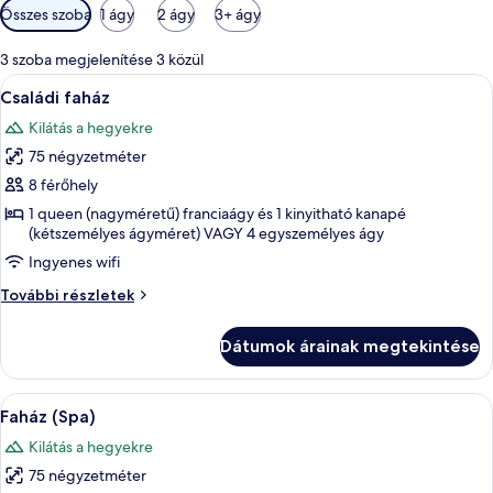
Szobákhoz
Összes szoba
1 ágy
2 ágy
3+ ágy
rendelkezésre
álló
3 szoba megjelenítése 3 közül
szűrők
A
Egy modern nappali, melyben étkezőaszt
4
Családi faház
következő
Kilátás a hegyekre
szoba
75 négyzetméter
összes
képének
8 férőhely
megtekintése:
1 queen (nagyméretű) franciaágy és 1 kinyitható kanapé
(kétszemélyes ágyméret) VAGY 4 egyszemélyes ágy
Családi
faház
Ingyenes wifi
Családi
További részletek
faház
további
Dátumok árainak megtekintése
részletei
A
Egy praktikus, kis méretű konyha, étkez
4
Faház (Spa)
következő
Kilátás a hegyekre
szoba
75 négyzetméter
összes