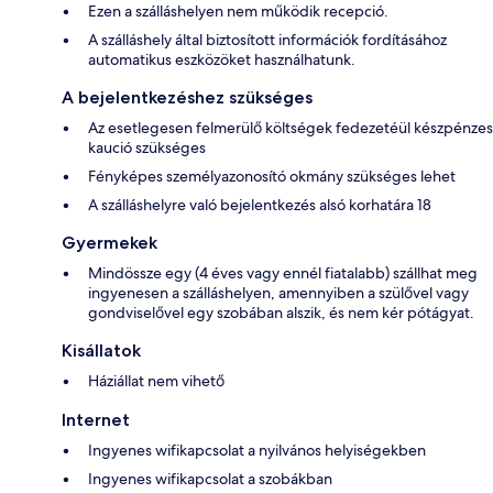
Ezen a szálláshelyen nem működik recepció.
A szálláshely által biztosított információk fordításához
automatikus eszközöket használhatunk.
A bejelentkezéshez szükséges
Az esetlegesen felmerülő költségek fedezetéül készpénzes
kaució szükséges
Fényképes személyazonosító okmány szükséges lehet
A szálláshelyre való bejelentkezés alsó korhatára 18
Gyermekek
Mindössze egy (4 éves vagy ennél fiatalabb) szállhat meg
ingyenesen a szálláshelyen, amennyiben a szülővel vagy
gondviselővel egy szobában alszik, és nem kér pótágyat.
Kisállatok
Háziállat nem vihető
Internet
Ingyenes wifikapcsolat a nyilvános helyiségekben
Ingyenes wifikapcsolat a szobákban