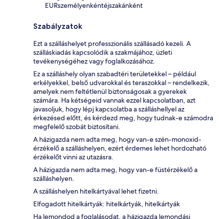
EURszemélyenkéntéjszakánként
Szabályzatok
Ezt a szálláshelyet professzionális szállásadó kezeli. A
szálláskiadás kapcsolódik a szakmájához, üzleti
tevékenységéhez vagy foglalkozásához.
Ez a szálláshely olyan szabadtéri területekkel – például
erkélyekkel, belső udvarokkal és teraszokkal – rendelkezik,
amelyek nem feltétlenül biztonságosak a gyerekek
számára. Ha kétségeid vannak ezzel kapcsolatban, azt
javasoljuk, hogy lépj kapcsolatba a szálláshellyel az
érkezésed előtt, és kérdezd meg, hogy tudnak-e számodra
megfelelő szobát biztosítani.
A házigazda nem adta meg, hogy van-e szén-monoxid-
érzékelő a szálláshelyen, ezért érdemes lehet hordozható
érzékelőt vinni az utazásra.
A házigazda nem adta meg, hogy van-e füstérzékelő a
szálláshelyen.
A szálláshelyen hitelkártyával lehet fizetni.
Elfogadott hitelkártyák: hitelkártyák, hitelkártyák
Ha lemondod a foglalásodat, a házigazda lemondási