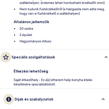
szálláshelyen; érdemes lehet hordozható érzékelőt vinni)
Nem tudunk füstérzékelőről (a házigazda nem adta meg,
hogy van-e füstérzékelő a szálláshelyen)
Általános jellemzők
20 szoba
3 épület
Hagyományos stílusú
Speciális szolgáltatások
Étkezési lehetőség
Saját étkezőhely - Ez a(z) étterem helyi konyha ételei
készítésére specializálódott.
Díjak és szabályzatok