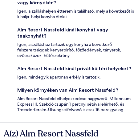
vagy környékén?
Igen, a szálláshelyen étterem is található, mely a következőt is
kínálja: helyi konyha ételei.
Alm Resort Nassfeld kínál konyhát vagy
teakonyhát?
Igen, a szálláshoz tartozik egy konyha a következő
felszereltséggel: kenyérpirító, főzőedények, tányérok,
evőeszközök, hűtőszekrény.
Alm Resort Nassfeld kínál privát kültéri helyeket?
Igen, mindegyik apartman erkély is tartozik.
Milyen környéken van Alm Resort Nassfeld?
Alm Resort Nassfeld elhelyezkedése nagyszerű. Millennium
Express III. Szekció csupán 1 percnyi sétával elérhető, és
Tressdorferalm-Übungs sífelvonó is csak 15 perc gyalog.
A(z) Alm Resort Nassfeld
Értékelések