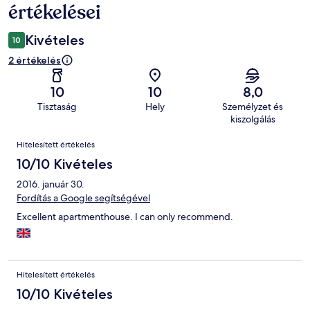
értékelései
Kivételes
10
2 értékelés
10
10
8,0
Tisztaság
Hely
Személyzet és
kiszolgálás
Értékelések
Hitelesített értékelés
10/10 Kivételes
2016. január 30.
Fordítás a Google segítségével
Excellent apartmenthouse. I can only recommend.
Hitelesített értékelés
10/10 Kivételes