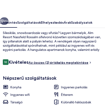
őző
Következő
21+
Áttekintés
Szolgáltatások
Elhelyezkedés
Árak
Szabályzatok
Sílesiklás, snowboardozás vagy sífutás? Legyen bármelyik, Alm
Resort Nassfeld Rossalm sífelvonó közvetlen szomszédságában van,
így pillanatok alatt a pályán lehetsz. A vendégek olyan nagyszerű
szolgáltatásokkal spórolhatnak, mint például az ingyenes wifi és
egyéni parkolás. A hangulatos apartmanok konyha, valamint erkély
és síkképernyős televízió jóvoltából még kellemesebbek. A síelők
megelégedésére sítároló is rendelkezésre áll.
Értékelések
Kivételes
10
Az összes (2) értékelés megtekintése
10 ennyiből: 10
Családi faház | Étkezés a szobában
Népszerű szolgáltatások
Konyha
Ingyenes parkolás
Ingyenes wifi
Étterem
Társalgó
Különálló hálószobák