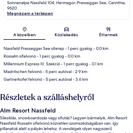
Sonnenalpe Nassfeld 104, Hermagor-Pressegger See, Carinthia,
9620
Megnézem a térképen
Térkép
A közelben
Közlekedés
Éttermek
Nassfeld Pressegger See síterep
- 1 perc gyalog
- 0.0 km
Rossalm sífelvonó
- 1 perc gyalog
- 0.0 km
Millennium Express III. Szekció
- 1 perc gyalog
- 0.1 km
Madritschen felvonó
- 5 perc autóval
- 2.9 km
Gartnerkofel felvonó
- 5 perc autóval
- 3.6 km
Részletek a szálláshelyről
Alm Resort Nassfeld
Sílesiklás, snowboardozás vagy sífutás? Legyen bármelyik, Alm Resort
Nassfeld Rossalm sífelvonó közvetlen szomszédságában van, így
pillanatok alatt a pályán lehetsz. A vendégek olyan nagyszerű