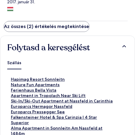
2017. január 31.
Az összes (2) értékelés megtekintése
Folytasd a keresgélést
Szállás
S
Hapimag Resort Sonnleitn
z
S
Nature Fun Apartments
a
z
S
Ferienhaus Bella Vista
b
a
z
S
Apartment in Tropolach Near Ski Lift
v
b
a
z
S
Ski-In/Ski-Out Apartment at Nassfeld in Carinthia
á
v
b
a
z
S
Europarcs Hermagor Nassfeld
n
á
v
b
a
z
S
Europarcs Pressegger See
y
n
á
v
b
a
z
S
Falkensteiner Hotel & Spa Carinzia l 4 Star
o
y
n
á
v
b
a
z
Superior
s
o
y
n
á
v
b
a
S
Alma Apartment in Sonnleitn Am Nassfeld at
l
s
o
y
n
á
v
b
z
1484m