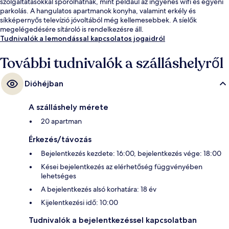
szolgáltatásokkal spórolhatnak, mint például az ingyenes wifi és egyéni
parkolás. A hangulatos apartmanok konyha, valamint erkély és
síkképernyős televízió jóvoltából még kellemesebbek. A síelők
megelégedésére sítároló is rendelkezésre áll.
Tudnivalók a lemondással kapcsolatos jogaidról
További tudnivalók a szálláshelyről
Dióhéjban
A szálláshely mérete
20 apartman
Érkezés/távozás
Bejelentkezés kezdete: 16:00, bejelentkezés vége: 18:00
Kései bejelentkezés az elérhetőség függvényében
lehetséges
A bejelentkezés alsó korhatára: 18 év
Kijelentkezési idő: 10:00
Tudnivalók a bejelentkezéssel kapcsolatban