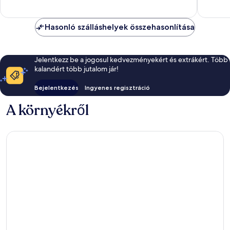
12
értékelé
értékelés
Hasonló szálláshelyek összehasonlítása
Jelentkezz be a jogosul kedvezményekért és extrákért. Több
kalandért több jutalom jár!
Bejelentkezés
Ingyenes regisztráció
A környékről