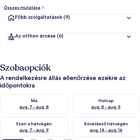
Összes mutatása
Főbb szolgáltatások
(9)
Az otthon érzése
(6)
Szobaopciók
A rendelkezésre állás ellenőrzése ezekre az
időpontokra
A ma esti rendelkezésre állás ellenőrzése: aug. 7 - aug. 8
A holnapi rendelkezésre állás e
Ma
Holnap
aug. 7 - aug. 8
aug. 8 - aug. 9
A mostani hétvégi rendelkezésre állás ellenőrzése: aug. 7 - aug
A következő hétvégi rendelkezé
Ezen a hétvégén
Következő hétvégén
aug. 7 - aug. 9
aug. 14 - aug. 16