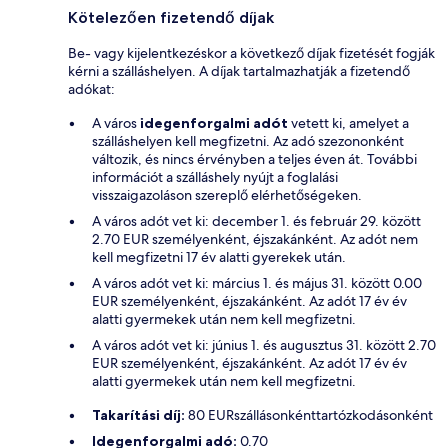
Kötelezően fizetendő díjak
Be- vagy kijelentkezéskor a következő díjak fizetését fogják
kérni a szálláshelyen. A díjak tartalmazhatják a fizetendő
adókat:
A város
idegenforgalmi adót
vetett ki, amelyet a
szálláshelyen kell megfizetni. Az adó szezononként
változik, és nincs érvényben a teljes éven át. További
információt a szálláshely nyújt a foglalási
visszaigazoláson szereplő elérhetőségeken.
A város adót vet ki: december 1. és február 29. között
2.70 EUR személyenként, éjszakánként. Az adót nem
kell megfizetni 17 év alatti gyerekek után.
A város adót vet ki: március 1. és május 31. között 0.00
EUR személyenként, éjszakánként. Az adót 17 év év
alatti gyermekek után nem kell megfizetni.
A város adót vet ki: június 1. és augusztus 31. között 2.70
EUR személyenként, éjszakánként. Az adót 17 év év
alatti gyermekek után nem kell megfizetni.
Takarítási díj:
80 EURszállásonkénttartózkodásonként
Idegenforgalmi adó:
0.70