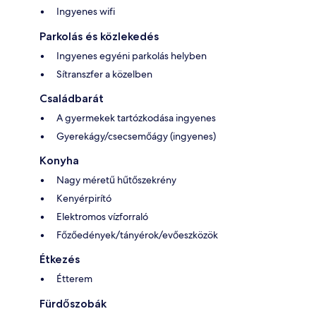
Ingyenes wifi
Parkolás és közlekedés
Ingyenes egyéni parkolás helyben
Sítranszfer a közelben
Családbarát
A gyermekek tartózkodása ingyenes
Gyerekágy/csecsemőágy (ingyenes)
Konyha
Nagy méretű hűtőszekrény
Kenyérpirító
Elektromos vízforraló
Főzőedények/tányérok/evőeszközök
Étkezés
Étterem
Fürdőszobák