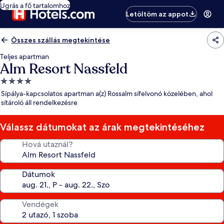
Ugrás a fő tartalomhoz
Letöltöm az appot
Összes szállás megtekintése
Teljes apartman
Alm Resort Nassfeld
4.0
csillagos
Sípálya-kapcsolatos apartman a(z) Rossalm sífelvonó közelében, ahol
szálláshely
sítároló áll rendelkezésre
Válassz dátumokat az árak megtekintéséhez
Hová utaznál?
Dátumok
Vendégek