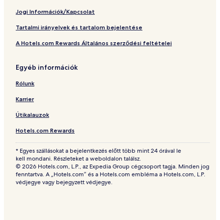
Jogi Információk/Kapcsolat
Tartalmi irányelvek és tartalom bejelentése
A Hotels.com Rewards Általános szerződési feltételei
Egyéb információk
Rólunk
Karrier
Útikalauzok
Hotels.com Rewards
* Egyes szállásokat a bejelentkezés előtt több mint 24 órával le
kell mondani. Részleteket a weboldalon találsz.
© 2026 Hotels.com, L.P., az Expedia Group cégcsoport tagja. Minden jog
fenntartva. A „Hotels.com” és a Hotels.com embléma a Hotels.com, L.P.
védjegye vagy bejegyzett védjegye.