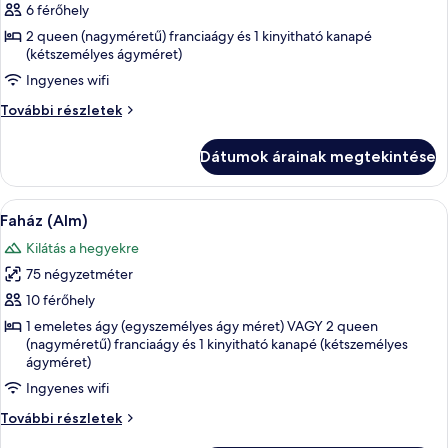
képének
6 férőhely
megtekintése:
2 queen (nagyméretű) franciaágy és 1 kinyitható kanapé
(kétszemélyes ágyméret)
Faház
(Spa)
Ingyenes wifi
Faház
További részletek
(Spa)
további
Dátumok árainak megtekintése
részletei
A
Egy modern nappali, melyben piros kanap
4
Faház (Alm)
következő
Kilátás a hegyekre
szoba
75 négyzetméter
összes
képének
10 férőhely
megtekintése:
1 emeletes ágy (egyszemélyes ágy méret) VAGY 2 queen
(nagyméretű) franciaágy és 1 kinyitható kanapé (kétszemélyes
Faház
ágyméret)
(Alm)
Ingyenes wifi
Faház
További részletek
(Alm)