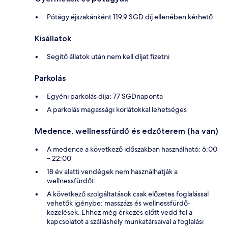
Pótágy éjszakánként 119.9 SGD díj ellenében kérhető
Kisállatok
Segítő állatok után nem kell díjat fizetni
Parkolás
Egyéni parkolás díja: 77 SGDnaponta
A parkolás magassági korlátokkal lehetséges
Medence, wellnessfürdő és edzőterem (ha van)
A medence a következő időszakban használható: 6:00
– 22:00
18 év alatti vendégek nem használhatják a
wellnessfürdőt
A következő szolgáltatások csak előzetes foglalással
vehetők igénybe: masszázs és wellnessfürdő-
kezelések. Ehhez még érkezés előtt vedd fel a
kapcsolatot a szálláshely munkatársaival a foglalási