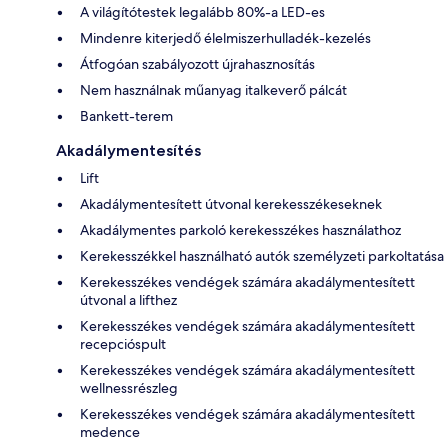
A világítótestek legalább 80%-a LED-es
Mindenre kiterjedő élelmiszerhulladék-kezelés
Átfogóan szabályozott újrahasznosítás
Nem használnak műanyag italkeverő pálcát
Bankett-terem
Akadálymentesítés
Lift
Akadálymentesített útvonal kerekesszékeseknek
Akadálymentes parkoló kerekesszékes használathoz
Kerekesszékkel használható autók személyzeti parkoltatása
Kerekesszékes vendégek számára akadálymentesített
útvonal a lifthez
Kerekesszékes vendégek számára akadálymentesített
recepcióspult
Kerekesszékes vendégek számára akadálymentesített
wellnessrészleg
Kerekesszékes vendégek számára akadálymentesített
medence