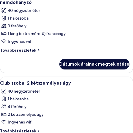
nemdohányzó
szoba
40 négyzetméter
összes
1 hálószoba
képének
3 férőhely
megtekintése:
Westin,
1 king (extra méretű) franciaágy
Club
Ingyenes wifi
szoba,
Westin,
További részletek
1
Club
king
szoba,
Dátumok árainak megtekintése
1
(extra
king
méretű)
(extra
A
Egy modern szállodai szoba, amelyben na
franciaágy,
5
méretű)
Club szoba, 2 kétszemélyes ágy
következő
franciaágy,
nemdohányzó
40 négyzetméter
nemdohányzó
szoba
további
1 hálószoba
összes
részletei
képének
4 férőhely
megtekintése:
2 kétszemélyes ágy
Club
Ingyenes wifi
szoba,
Club
További részletek