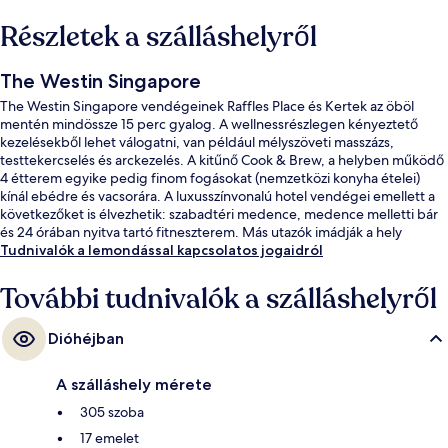
Részletek a szálláshelyről
The Westin Singapore
The Westin Singapore vendégeinek Raffles Place és Kertek az öböl
mentén mindössze 15 perc gyalog. A wellnessrészlegen kényeztető
kezelésekből lehet válogatni, van például mélyszöveti masszázs,
testtekercselés és arckezelés. A kitűnő Cook & Brew, a helyben működő
4 étterem egyike pedig finom fogásokat (nemzetközi konyha ételei)
kínál ebédre és vacsorára. A luxusszínvonalú hotel vendégei emellett a
következőket is élvezhetik: szabadtéri medence, medence melletti bár
és 24 órában nyitva tartó fitneszterem. Más utazók imádják a hely
következó jellemzőit: segítőkész személyzet. Rövid sétával
Tudnivalók a lemondással kapcsolatos jogaidról
megközelíthető a tömegközlekedés: Shenton Way állomás 2 perc,
Downtown állomás pedig 4 perc séta.
További tudnivalók a szálláshelyről
Dióhéjban
A szálláshely mérete
305 szoba
17 emelet