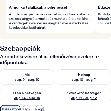
A munka találkozik a pihenéssel
Étkezé
Az üzleti negyedben és a városközpontban található
Kóstolja
szálloda tárgyalótermeket és munkaterületeket kínál.
lehetősé
A vendégek a wellnessrészlegben masszázsokkal és
stílusos
kezelésekkel lazíthatnak.
Szobaopciók
A rendelkezésre állás ellenőrzése ezekre az
időpontokra
A ma esti rendelkezésre állás ellenőrzése: aug. 9 - aug. 10
A holnapi rendelkezésre állás e
Ma
Holnap
aug. 9 - aug. 10
aug. 10 - aug. 11
A mostani hétvégi rendelkezésre állás ellenőrzése: aug. 14 - au
A következő hétvégi rendelkezé
Ezen a hétvégén
Következő hétvégén
aug. 14 - aug. 16
aug. 21 - aug. 23
Szobákhoz
Összes szoba
1 ágy
2 ágy