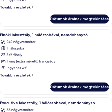
1
Club
További részletek
hálószobával,
lakosztály,
kilátással
1
Dátumok árainak megtekintése
hálószobával,
a
kilátással
kikötőre
a
A
Egy modern szállodaszoba, amelyben egy
(Corner)
9
kikötőre
Elnöki lakosztály, 1 hálószobával, nemdohányzó
következő
(Corner)
242 négyzetméter
további
szoba
részletei
1 hálószoba
összes
képének
3 férőhely
megtekintése:
1 king (extra méretű) franciaágy
Elnöki
Ingyenes wifi
lakosztály,
Elnöki
További részletek
1
lakosztály,
hálószobával,
1
Dátumok árainak megtekintése
hálószobával,
nemdohányzó
nemdohányzó
további
A
Egy szállodai szoba, amelyben egy nagy
6
részletei
Executive lakosztály, 1 hálószobával, nemdohányzó
következő
66 négyzetméter
szoba