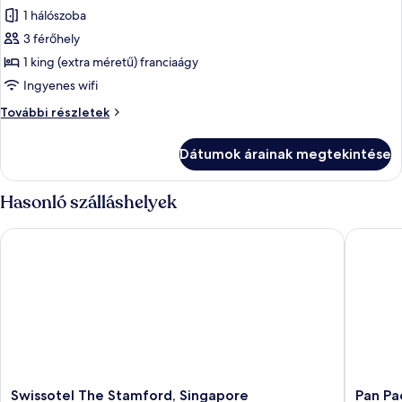
1 hálószoba
összes
képének
3 férőhely
megtekintése:
1 king (extra méretű) franciaágy
Executive
Ingyenes wifi
lakosztály,
Executive
További részletek
1
lakosztály,
hálószobával,
1
Dátumok árainak megtekintése
hálószobával,
nemdohányzó
nemdohányzó
további
Hasonló szálláshelyek
részletei
Swissotel The Stamford, Singapore
Pan Paci
Swissotel
Pan
Swissotel The Stamford, Singapore
Pan Pa