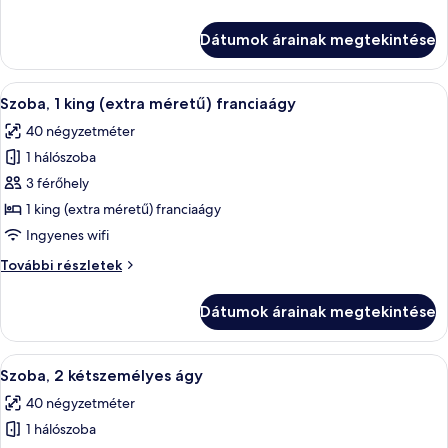
2
szoba,
kétszemélyes
2
Dátumok árainak megtekintése
kétszemélyes
ágy
ágy
további
A
Egy modern szállodai szoba, amelyben e
6
részletei
Szoba, 1 king (extra méretű) franciaágy
következő
40 négyzetméter
szoba
1 hálószoba
összes
képének
3 férőhely
megtekintése:
1 king (extra méretű) franciaágy
Szoba,
Ingyenes wifi
1
Szoba,
További részletek
king
1
(extra
king
Dátumok árainak megtekintése
(extra
méretű)
méretű)
franciaágy
franciaágy
A
Egy szállodai szoba, amelyben nagy ablak
6
további
Szoba, 2 kétszemélyes ágy
következő
részletei
40 négyzetméter
szoba
1 hálószoba
összes