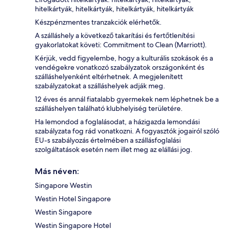
hitelkártyák, hitelkártyák, hitelkártyák, hitelkártyák
Készpénzmentes tranzakciók elérhetők.
A szálláshely a következő takarítási és fertőtlenítési
gyakorlatokat követi: Commitment to Clean (Marriott).
Kérjük, vedd figyelembe, hogy a kulturális szokások és a
vendégekre vonatkozó szabályzatok országonként és
szálláshelyenként eltérhetnek. A megjelenített
szabályzatokat a szálláshelyek adják meg.
12 éves és annál fiatalabb gyermekek nem léphetnek be a
szálláshelyen található klubhelyiség területére.
Ha lemondod a foglalásodat, a házigazda lemondási
szabályzata fog rád vonatkozni. A fogyasztók jogairól szóló
EU-s szabályozás értelmében a szállásfoglalási
szolgáltatások esetén nem illet meg az elállási jog.
Más néven:
Singapore Westin
Westin Hotel Singapore
Westin Singapore
Westin Singapore Hotel