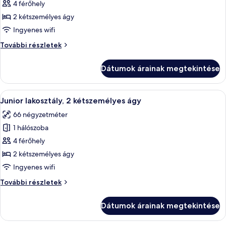
képének
4 férőhely
megtekintése:
2 kétszemélyes ágy
Szoba,
Ingyenes wifi
2
Szoba,
További részletek
kétszemélyes
2
ágy
kétszemélyes
Dátumok árainak megtekintése
ágy
további
részletei
A
Egy modern szállodai szoba, amelyben e
4
Junior lakosztály, 2 kétszemélyes ágy
következő
66 négyzetméter
szoba
1 hálószoba
összes
képének
4 férőhely
megtekintése:
2 kétszemélyes ágy
Junior
Ingyenes wifi
lakosztály,
Junior
További részletek
2
lakosztály,
kétszemélyes
2
Dátumok árainak megtekintése
kétszemélyes
ágy
ágy