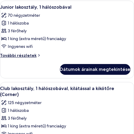
további
A
Egy szállodai szoba, amelyben egy nagy á
5
részletei
Junior lakosztály, 1 hálószobával
következő
70 négyzetméter
szoba
1 hálószoba
összes
képének
3 férőhely
megtekintése:
1 king (extra méretű) franciaágy
Junior
Ingyenes wifi
lakosztály,
Junior
További részletek
1
lakosztály,
hálószobával
1
Dátumok árainak megtekintése
hálószobával
további
részletei
A
Egy szállodai szoba, amelyben nagy abl
9
Club lakosztály, 1 hálószobával, kilátással a kikötőre
következő
(Corner)
szoba
125 négyzetméter
összes
1 hálószoba
képének
3 férőhely
megtekintése:
Club
1 king (extra méretű) franciaágy
lakosztály,
Ingyenes wifi