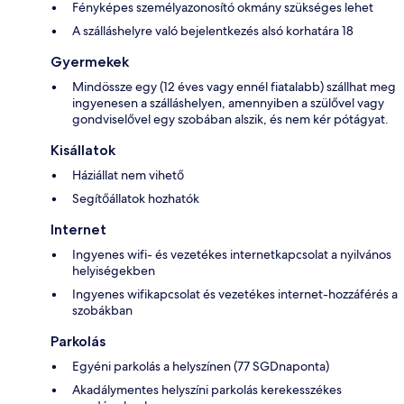
Fényképes személyazonosító okmány szükséges lehet
A szálláshelyre való bejelentkezés alsó korhatára 18
Gyermekek
Mindössze egy (12 éves vagy ennél fiatalabb) szállhat meg
ingyenesen a szálláshelyen, amennyiben a szülővel vagy
gondviselővel egy szobában alszik, és nem kér pótágyat.
Kisállatok
Háziállat nem vihető
Segítőállatok hozhatók
Internet
Ingyenes wifi- és vezetékes internetkapcsolat a nyilvános
helyiségekben
Ingyenes wifikapcsolat és vezetékes internet-hozzáférés a
szobákban
Parkolás
Egyéni parkolás a helyszínen (77 SGDnaponta)
Akadálymentes helyszíni parkolás kerekesszékes