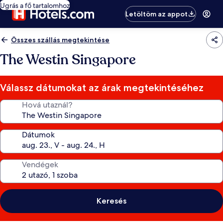
Ugrás a fő tartalomhoz
Letöltöm az appot
Összes szállás megtekintése
The Westin Singapore
Válassz dátumokat az árak megtekintéséhez
Hová utaznál?
Dátumok
Vendégek
Keresés