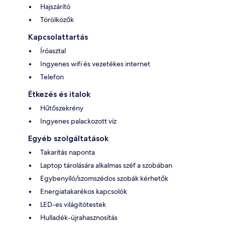
Hajszárító
Törölközők
Kapcsolattartás
Íróasztal
Ingyenes wifi és vezetékes internet
Telefon
Étkezés és italok
Hűtőszekrény
Ingyenes palackozott víz
Egyéb szolgáltatások
Takarítás naponta
Laptop tárolására alkalmas széf a szobában
Egybenyíló/szomszédos szobák kérhetők
Energiatakarékos kapcsolók
LED-es világítótestek
Hulladék-újrahasznosítás