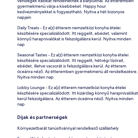
vendégek italokat rendelhetnek a bárpultnál. Az étteremben
gyermekmenü várja a kisebbeket. Happy hour
kedvezményekkel is fogyasztható. Nyitva a hét bizonyos
napjain
Daily Treats - Ez a(z) étterem nemzetközi konyha ételei
készítésére specializálódott. Itt reggelit, ebédet, valamint
könnyű harapnivalókat is felszolgálásra kerül. Nyitva minden
nap
Seasonal Tastes - Ez a(z) étterem nemzetközi konyha ételei
készítésére specializálódott. Itt reggelit, hétvégi tízórait,
ebédet, illetve vacsorát is felszolgálásra kerül. Az étterem
óceánra néző. Az étteremben gyermekmenü áll rendelkezésre.
Nyitva minden nap
Lobby Lounge - Ez a(z) étterem nemzetközi konyha ételei
készítésére specializálódott. Itt kizárólag könnyű harapnivalókat
kerül felszolgálásra. Az étterem óceánra néző. Nyitva minden
nap
Díjak és partnerségek
Környezetbarát tanúsítvánnyal rendelkező szálláshely