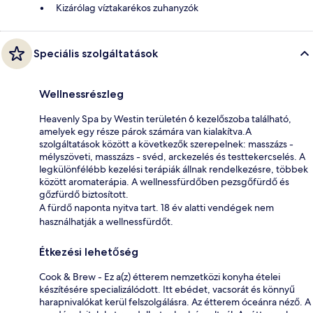
Kizárólag víztakarékos zuhanyzók
Speciális szolgáltatások
Wellnessrészleg
Heavenly Spa by Westin területén 6 kezelőszoba található,
amelyek egy része párok számára van kialakítva.A
szolgáltatások között a következők szerepelnek: masszázs -
mélyszöveti, masszázs - svéd, arckezelés és testtekercselés. A
legkülönfélébb kezelési terápiák állnak rendelkezésre, többek
között aromaterápia. A wellnessfürdőben pezsgőfürdő és
gőzfürdő biztosított.
A fürdő naponta nyitva tart. 18 év alatti vendégek nem
használhatják a wellnessfürdőt.
Étkezési lehetőség
Cook & Brew - Ez a(z) étterem nemzetközi konyha ételei
készítésére specializálódott. Itt ebédet, vacsorát és könnyű
harapnivalókat kerül felszolgálásra. Az étterem óceánra néző. A