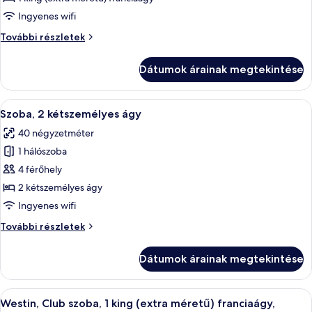
Szoba,
Ingyenes wifi
1
Szoba,
További részletek
king
1
(extra
king
Dátumok árainak megtekintése
(extra
méretű)
méretű)
franciaágy
franciaágy
A
Egy szállodai szoba, nagy ablakkal, ahon
5
további
Szoba, 2 kétszemélyes ágy
következő
részletei
40 négyzetméter
szoba
1 hálószoba
összes
képének
4 férőhely
megtekintése:
2 kétszemélyes ágy
Szoba,
Ingyenes wifi
2
Szoba,
További részletek
kétszemélyes
2
ágy
kétszemélyes
Dátumok árainak megtekintése
ágy
további
részletei
A
Egy szállodai szoba, amelyben egy nagy 
6
Westin, Club szoba, 1 king (extra méretű) franciaágy,
következő