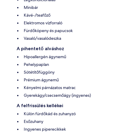
Minibár
Kávé-/teafőző
Elektromos vízforraló
Fürdőköpeny és papucsok
Vasaló/vasalódeszka
A pihentető alváshoz
Hipoallergén ágynemű
Pehelypaplan
Sötétítőfüggöny
Prémium ágynemű
Kényelmi párnázatos matrac
Gyerekágy/csecsemőágy (ingyenes)
A felfrissülés kellékei
Külön fürdőkád és zuhanyzó
Esőzuhany
Ingyenes piperecikkek