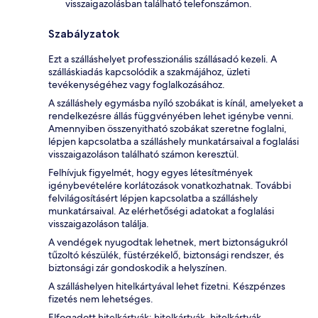
visszaigazolásban található telefonszámon.
Szabályzatok
Ezt a szálláshelyet professzionális szállásadó kezeli. A
szálláskiadás kapcsolódik a szakmájához, üzleti
tevékenységéhez vagy foglalkozásához.
A szálláshely egymásba nyíló szobákat is kínál, amelyeket a
rendelkezésre állás függvényében lehet igénybe venni.
Amennyiben összenyitható szobákat szeretne foglalni,
lépjen kapcsolatba a szálláshely munkatársaival a foglalási
visszaigazoláson található számon keresztül.
Felhívjuk figyelmét, hogy egyes létesítmények
igénybevételére korlátozások vonatkozhatnak. További
felvilágosításért lépjen kapcsolatba a szálláshely
munkatársaival. Az elérhetőségi adatokat a foglalási
visszaigazoláson találja.
A vendégek nyugodtak lehetnek, mert biztonságukról
tűzoltó készülék, füstérzékelő, biztonsági rendszer, és
biztonsági zár gondoskodik a helyszínen.
A szálláshelyen hitelkártyával lehet fizetni. Készpénzes
fizetés nem lehetséges.
Elfogadott hitelkártyák: hitelkártyák, hitelkártyák,