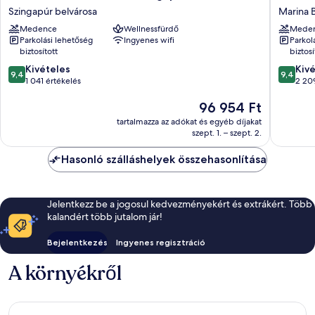
The
Pacific
Szingapúr belvárosa
Marina 
Stamford,
Singapo
Medence
Wellnessfürdő
Mede
Singapore
Marina
Parkolási lehetőség
Ingyenes wifi
Parkol
Szingapúr
Bay
biztosított
biztosí
belvárosa
9.4
9.4
Kivételes
Kiv
9,4
9,4
ennyiből:
ennyiből
1 041 értékelés
2 20
10,
10,
Az
96 954 Ft
Kivételes,
Kivétele
ár
1 041
2 209
tartalmazza az adókat és egyéb díjakat
96 954 Ft
értékelés
értékelé
szept. 1. – szept. 2.
Hasonló szálláshelyek összehasonlítása
Jelentkezz be a jogosul kedvezményekért és extrákért. Több
kalandért több jutalom jár!
Bejelentkezés
Ingyenes regisztráció
A környékről