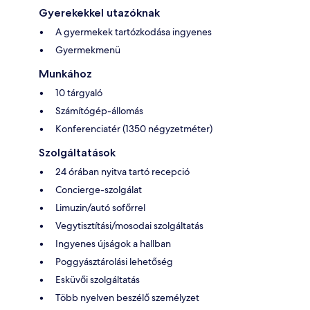
Gyerekekkel utazóknak
A gyermekek tartózkodása ingyenes
Gyermekmenü
Munkához
10 tárgyaló
Számítógép-állomás
Konferenciatér (1350 négyzetméter)
Szolgáltatások
24 órában nyitva tartó recepció
Concierge-szolgálat
Limuzin/autó sofőrrel
Vegytisztítási/mosodai szolgáltatás
Ingyenes újságok a hallban
Poggyásztárolási lehetőség
Esküvői szolgáltatás
Több nyelven beszélő személyzet