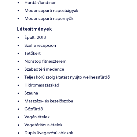
Hordár/londiner
Medenceparti napozóágyak
Medenceparti napernyők
Létesítmények
Épült: 2013
Széf a recepción
Tetőkert
Nonstop fitneszterem
Szabadtéri medence
Teljes körű szolgáltatást nyújtó wellnessfürdő
Hidromasszázskád
Szauna
Masszázs- és kezelőszoba
Gőzfürdő
Vegán ételek
Vegetáriánus ételek
Dupla üvegezésű ablakok