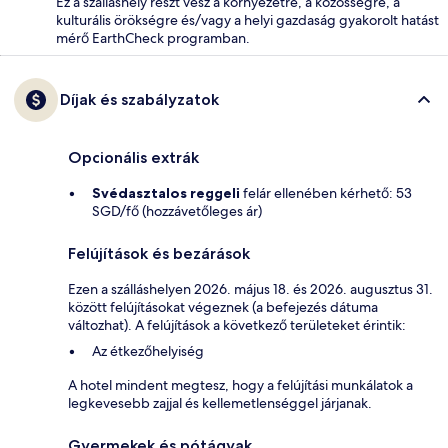
Ez a szálláshely részt vesz a környezetre, a közösségre, a
kulturális örökségre és/vagy a helyi gazdaság gyakorolt hatást
mérő EarthCheck programban.
Díjak és szabályzatok
Opcionális extrák
Svédasztalos reggeli
felár ellenében kérhető: 53
SGD/fő (hozzávetőleges ár)
Felújítások és bezárások
Ezen a szálláshelyen 2026. május 18. és 2026. augusztus 31.
között felújításokat végeznek (a befejezés dátuma
változhat). A felújítások a következő területeket érintik:
Az étkezőhelyiség
A hotel mindent megtesz, hogy a felújítási munkálatok a
legkevesebb zajjal és kellemetlenséggel járjanak.
Gyermekek és pótágyak