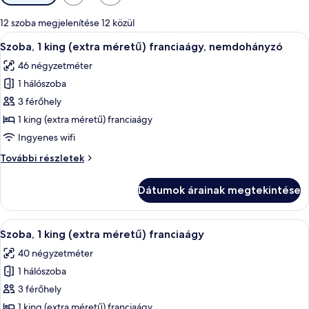
rendelkezésre
álló
12 szoba megjelenítése 12 közül
szűrők
A
Egy szállodai szoba, amelyben egy nagy á
6
Szoba, 1 king (extra méretű) franciaágy, nemdohányzó
következő
46 négyzetméter
szoba
1 hálószoba
összes
képének
3 férőhely
megtekintése:
1 king (extra méretű) franciaágy
Szoba,
Ingyenes wifi
1
Szoba,
További részletek
king
1
(extra
king
Dátumok árainak megtekintése
(extra
méretű)
méretű)
franciaágy,
franciaágy,
A
Egy modern szállodaszoba, amelyben egy
nemdohányzó
7
nemdohányzó
Szoba, 1 king (extra méretű) franciaágy
következő
további
40 négyzetméter
részletei
szoba
1 hálószoba
összes
képének
3 férőhely
megtekintése:
1 king (extra méretű) franciaágy