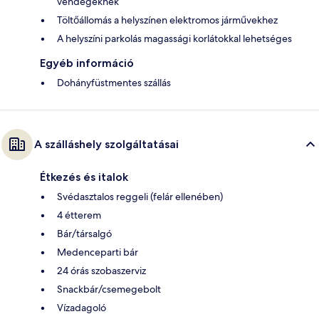
vendégeknek
Töltőállomás a helyszínen elektromos járművekhez
A helyszíni parkolás magassági korlátokkal lehetséges
Egyéb információ
Dohányfüstmentes szállás
A szálláshely szolgáltatásai
Étkezés és italok
Svédasztalos reggeli (felár ellenében)
4 étterem
Bár/társalgó
Medenceparti bár
24 órás szobaszerviz
Snackbár/csemegebolt
Vízadagoló