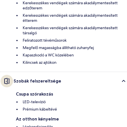
Kerekesszékes vendégek számára akadálymentesített
edzőterem
Kerekesszékes vendégek számára akadálymentesített
étterem
Kerekesszékes vendégek számára akadálymentesített
társalgó
Feliratozott tévéműsorok
Megfelő magasságba állítható zuhanyfej
Kapaszkodó a WC közelében
Kilincsek az ajtókon
Szobák felszereltsége
Csupa szórakozás
LED-televízió
Prémium kábeltévé
Az otthon kényelme
Légkondicionálás