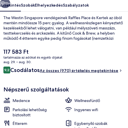
111+
Áttekintés
Szobák
Elhelyezkedés
Szabályzatok
The Westin Singapore vendégeinek Raffles Place és Kertek az öböl
mentén mindössze 15 perc gyalog. A wellnessrészlegen kényeztető
kezelésekből lehet válogatni, van például mélyszöveti masszázs,
testtekercselés és arckezelés. A kitűnő Cook & Brew, a helyben
működő 4 étterem egyike pedig finom fogásokat (nemzetközi
konyha ételei) kínál ebédre és vacsorára. A luxusszínvonalú hotel
vendégei emellett a következőket is élvezhetik: szabadtéri
A
117 583 Ft
medence, medence melletti bár és 24 órában nyitva tartó
jelenlegi
tartalmazza az adókat és egyéb díjakat
fitneszterem. Más utazók imádják a hely következó jellemzőit:
ár
aug. 29. – aug. 30.
segítőkész személyzet. Rövid sétával megközelíthető a
Lobby
117 583 Ft
Értékelések
tömegközlekedés: Shenton Way állomás 2 perc, Downtown állomás
Csodálatos
9,2
Az összes (970) értékelés megtekintése
9,2 ennyiből: 10
pedig 4 perc séta.
Népszerű szolgáltatások
Medence
Wellnessfürdő
Parkolási lehetőség
Ingyenes wifi
biztosított
Étterem
Egybenyíló szobák