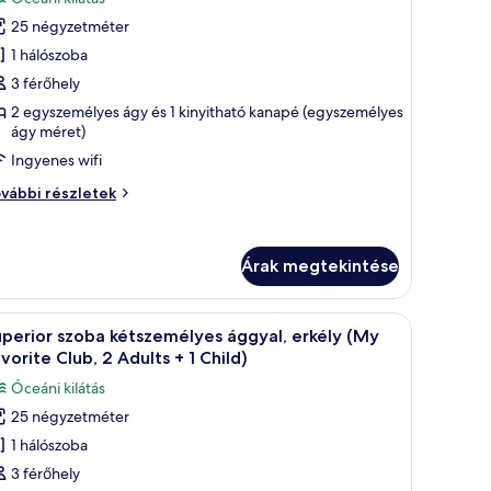
szletei
sszes
25 négyzetméter
épének
1 hálószoba
egtekintése:
zoba
3 férőhely
étszemélyes
2 egyszemélyes ágy és 1 kinyitható kanapé (egyszemélyes
ágy méret)
ggyal,
kély,
Ingyenes wifi
látással
oba
vábbi részletek
tszemélyes
gyal,
engerre
kély,
2
Árak megtekintése
látással
dults
ngerre
k kilátás, beleértve a sziklás strandot és a kristálytiszta, kék tengert.
Egy erkély, ahonnan a tengerpartra nyílik kilátá
13
perior szoba kétszemélyes ággyal, erkély (My
övetkező
ults
vorite Club, 2 Adults + 1 Child)
hild)
zoba
Óceáni kilátás
sszes
ild)
25 négyzetméter
épének
vábbi
1 hálószoba
egtekintése:
szletei
uperior
3 férőhely