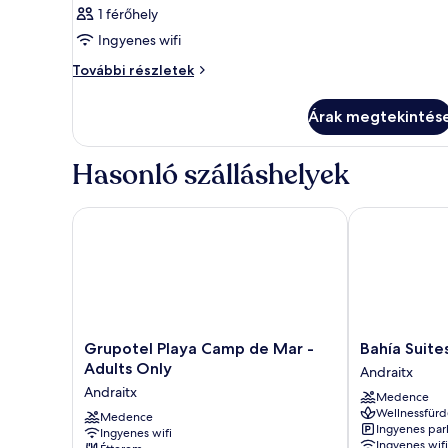
1 férőhely
Ingyenes wifi
Szoba
További részletek
további
részletei
Árak megtekintés
Hasonló szálláshelyek
Grupotel Playa Camp de Mar - Adults Only
Bahía Suites
Grupotel
Bahía
Grupotel Playa Camp de Mar -
Bahía Suit
Playa
Suites
Adults Only
Andraitx
Camp
Camp
Andraitx
Medence
de
De
Wellnessfürd
Mar
Medence
Mar
Ingyenes par
Ingyenes wifi
-
Andraitx
Ingyenes wifi