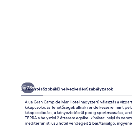
Hotel
képgalériája
78+
Áttekintés
Szobák
Elhelyezkedés
Szabályzatok
Alua Gran Camp de Mar Hotel nagyszerű választás a vízpart
kikapcsolódási lehetőségek állnak rendelkezésre, mint példá
kikapcsolódást, a kényeztetésről pedig sportmasszázs, ar
TERRA a helyszíni 2 étterem egyike, kínálata: helyi és nemz
mediterrán stílusú hotel vendégeit 2 bár/társalgó, ingyenes