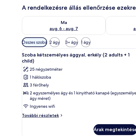
A rendelkezésre állás ellenőrzése ezekr
A ma esti rendelkezésre állás ellenőrzése: aug. 6 - au
A holnapi rend
Ma
aug. 6 - aug. 7
a
Szobákhoz
Összes szoba
2 ágy
3+ ágy
1 ágy
rendelkezésre
A
Egy szállodai szoba, amelyben e
álló
6
Szoba kétszemélyes ággyal, erkély (2 adults + 1
következő
szűrők
child)
szoba
25 négyzetméter
összes
1 hálószoba
képének
3 férőhely
megtekintése:
Szoba
2 egyszemélyes ágy és 1 kinyitható kanapé (egyszemély
ágy méret)
kétszemélyes
Ingyenes wifi
ággyal,
erkély
Szoba
További részletek
(2
kétszemélyes
ággyal,
adults
Árak megtekintés
erkély
+