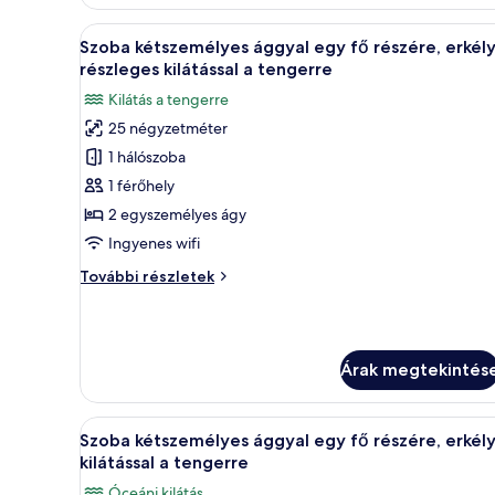
(2
1
adults
A
Egy tengerparti kilátás, amely
5
+
child)
Szoba kétszemélyes ággyal egy fő részére, erkély
következő
1
részleges kilátással a tengerre
child)
szoba
Kilátás a tengerre
további
összes
részletei
25 négyzetméter
képének
1 hálószoba
megtekintése:
Szoba
1 férőhely
kétszemélyes
2 egyszemélyes ágy
ággyal
Ingyenes wifi
egy
Szoba
További részletek
fő
kétszemélyes
részére,
ággyal
egy
erkély,
fő
részleges
Árak megtekintés
részére,
kilátással
erkély,
a
részleges
A
Egy erkély, ahonnan kilátás nyí
kilátással
5
tengerre
Szoba kétszemélyes ággyal egy fő részére, erkély
következő
a
kilátással a tengerre
tengerre
szoba
Óceáni kilátás
további