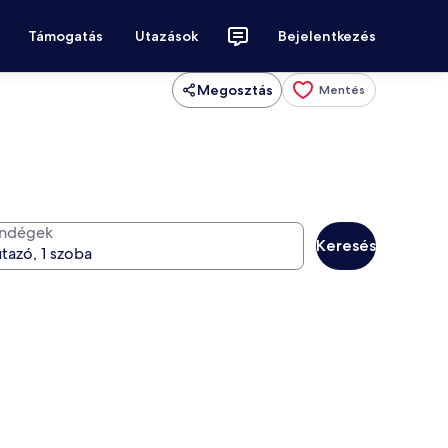
Támogatás
Utazások
Bejelentkezés
Megosztás
Mentés
ndégek
Keresés