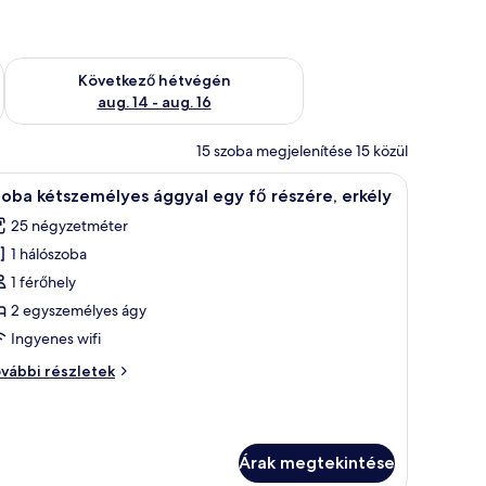
ellenőrzése: aug. 7 - aug. 9
A következő hétvégi rendelkezésre állás ellenőrzése: aug. 14 -
Következő hétvégén
aug. 14 - aug. 16
15 szoba megjelenítése 15 közül
egy üvegajtón keresztül egy épületre nyílik kilátás.
 ágy, egy fafejű ágykeret, egy éjjeliszekrény, egy lámpa található, és egy üve
Egy szállodai szoba, amelyben egy nagy ágy, eg
6
oba kétszemélyes ággyal egy fő részére, erkély
övetkező
25 négyzetméter
zoba
1 hálószoba
sszes
épének
1 férőhely
egtekintése:
2 egyszemélyes ágy
zoba
Ingyenes wifi
étszemélyes
oba
vábbi részletek
ggyal
tszemélyes
gy
gyal
gy
ő
észére,
Árak megtekintése
szére,
rkély