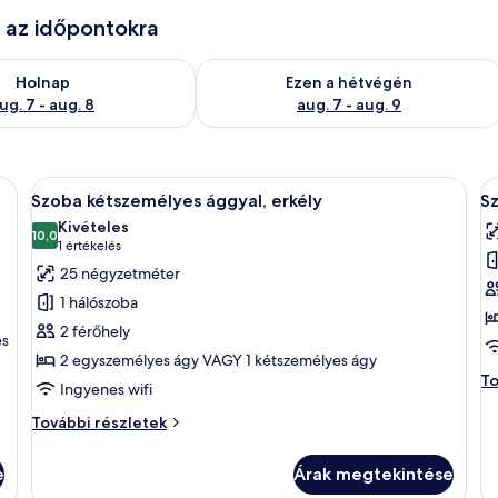
e az időpontokra
g. 7
elkezésre állás ellenőrzése: aug. 7 - aug. 8
A mostani hétvégi rendelkezésre állás 
Holnap
Ezen a hétvégén
ug. 7 - aug. 8
aug. 7 - aug. 9
gy nagy ágy, egy fafejű ágykeret, egy éjjeliszekrény, egy lámpa található, és 
A
Egy szállodai szoba, amelyben egy nagy
A
6
Szoba kétszemélyes ággyal, erkély
Sz
következő
k
Kivételes
szoba
10,0
s
10-ből 10,0
(1
1 értékelés
összes
ö
értékelés)
25 négyzetméter
képének
k
1 hálószoba
megtekintése:
m
2 férőhely
Szoba
S
es
2 egyszemélyes ágy VAGY 1 kétszemélyes ágy
kétszemélyes
k
Sz
To
Ingyenes wifi
ággyal,
á
ké
erkély
e
ág
Szoba
További részletek
e
kétszemélyes
f
fő
ággyal,
r
e
Árak megtekintése
ré
erkély
e