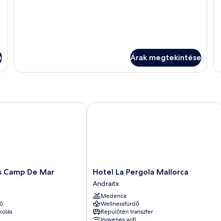
e
Árak megtekintése
 Camp De Mar
Hotel La Pergola Mallorca
Hotel
es Camp De Mar
Hotel La Pergola Mallorca
La
Andraitx
Pergola
Medence
Mallorca
ő
Wellnessfürdő
Andraitx
kolás
Repülőtéri transzfer
Ingyenes wifi