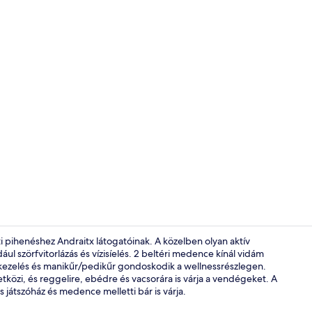
Szálláshely v
i pihenéshez Andraitx látogatóinak. A közelben olyan aktív
ul szörfvitorlázás és vízisíelés. 2 beltéri medence kínál vidám
ckezelés és manikűr/pedikűr gondoskodik a wellnessrészlegen.
Medencepart
etközi, és reggelire, ebédre és vacsorára is várja a vendégeket. A
 játszóház és medence melletti bár is várja.