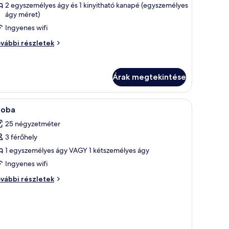
zoba
2 egyszemélyes ágy és 1 kinyitható kanapé (egyszemélyes
ágy méret)
étszemélyes
ggyal,
Ingyenes wifi
rkély
perior
vábbi részletek
My
oba
tszemélyes
avorite
gyal,
lub,
Árak megtekintése
kély
My
dults
vorite
gszigetelés és ingyenes wifi
Széf a szobában, sötétítőfüggöny, hangszigete
ub,
7
zoba
övetkező
25 négyzetméter
ults
zoba
hild)
3 férőhely
sszes
épének
1 egyszemélyes ágy VAGY 1 kétszemélyes ágy
ild)
egtekintése:
vábbi
Ingyenes wifi
szletei
zoba
oba
vábbi részletek
vábbi
szletei