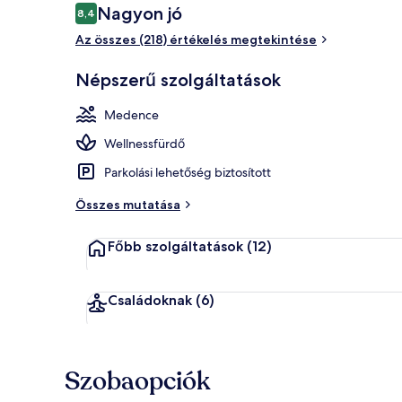
Értékelések
Nagyon jó
8,4
8,4 ennyiből: 10
Az összes (218) értékelés megtekintése
Terasz/udvar
Népszerű szolgáltatások
Medence
Wellnessfürdő
Parkolási lehetőség biztosított
Összes mutatása
Főbb szolgáltatások
(12)
Családoknak
(6)
Szobaopciók