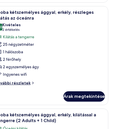
kély
vábbi
tó egy strand, pálmafák, és a háttérben épületek.
Egy tengerparti kilátás, amelyen látható egy 
szletei
5
oba kétszemélyes ággyal, erkély, részleges
övetkező
látás az óceánra
zoba
Kivételes
,0
sszes
10-ből 10,0
(2
2 értékelés
épének
értékelés)
Kilátás a tengerre
egtekintése:
25 négyzetméter
zoba
1 hálószoba
étszemélyes
2 férőhely
ggyal,
2 egyszemélyes ágy
kély,
Ingyenes wifi
észleges
látás
oba
vábbi részletek
z
tszemélyes
gyal,
ceánra
Árak megtekintése
kély,
szleges
látás
engerre, egy szék és egy medencetér.
Egy erkély, ahonnan kilátás nyílik a tengerre,
5
oba kétszemélyes ággyal, erkély, kilátással a
övetkező
eánra
ngerre (2 Adults + 1 Child)
vábbi
zoba
Óceáni kilátás