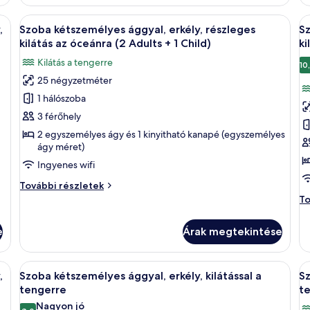
er
további
to
részletei
en látható egy strand, pálmafák, és a háttérben épületek.
A
Egy tengerparti kilátás, amelyen látha
A
ré
5
,
Szoba kétszemélyes ággyal, erkély, részleges
Sz
következő
k
kilátás az óceánra (2 Adults + 1 Child)
ki
szoba
s
Kilátás a tengerre
10
összes
ö
25 négyzetméter
képének
k
1 hálószoba
megtekintése:
m
Szoba
S
3 férőhely
kétszemélyes
k
2 egyszemélyes ágy és 1 kinyitható kanapé (egyszemélyes
ágy méret)
ággyal,
á
erkély,
er
Ingyenes wifi
részleges
r
Szoba
További részletek
kilátás
ki
kétszemélyes
Sz
To
ággyal,
az
a
ké
erkély,
ág
óceánra
ó
e
Árak megtekintése
részleges
er
(2
kilátás
ré
Adults
az
ki
lik a tengerre, egy szék és egy medencetér.
A
Egy erkély, ahonnan kilátás nyílik a t
A
óceánra
5
az
+
,
Szoba kétszemélyes ággyal, erkély, kilátással a
Sz
következő
k
(2
óc
tengerre
te
1
Adults
szoba
to
s
Nagyon jó
Child)
+