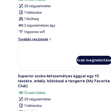
összes
részletei
25 négyzetméter
képének
1 hálószoba
megtekintése:
Szoba
1 férőhely
kétszemélyes
2 egyszemélyes ágy
ággyal
Ingyenes wifi
egy
Szoba
További részletek
fő
kétszemélyes
részére,
ággyal
egy
erkély,
fő
kilátással
Árak megtekintés
részére,
a
erkély,
tengerre
kilátással
A
Egy erkély, ahonnan a tengerpart
a
13
Superior szoba kétszemélyes ággyal egy fő
következő
tengerre
részére, erkély, kilátással a tengerre (My Favorite
további
szoba
Club)
részletei
összes
Óceáni kilátás
képének
25 négyzetméter
megtekintése:
1 hálószoba
Superior