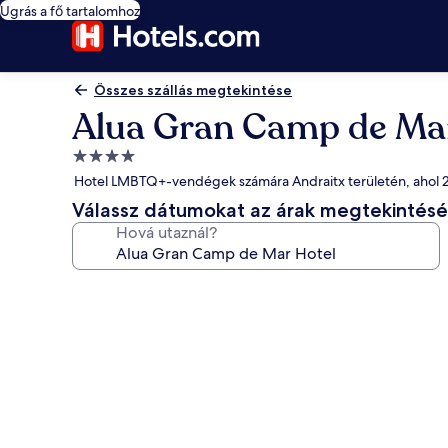
Ugrás a fő tartalomhoz
Összes szállás megtekintése
Alua Gran Camp de Ma
4.0
csillagos
Hotel LMBTQ+-vendégek számára Andraitx területén, ahol 2
szálláshely
Válassz dátumokat az árak megtekintés
Hová utaznál?
A(z)
Alua
Gran
Camp
de
Mar