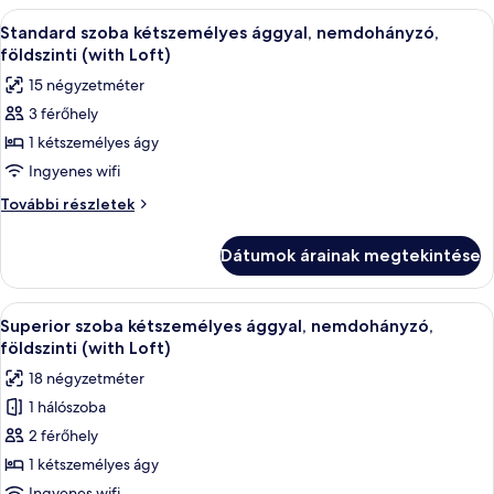
nemdohányzó
A
Egy modern szállodai szoba, amelyben t
(Hollywood)
4
(Hollywood)
Standard szoba kétszemélyes ággyal, nemdohányzó,
következő
további
földszinti (with Loft)
részletei
szoba
15 négyzetméter
összes
3 férőhely
képének
1 kétszemélyes ágy
megtekintése:
Standard
Ingyenes wifi
szoba
Standard
További részletek
kétszemélyes
szoba
kétszemélyes
ággyal,
Dátumok árainak megtekintése
ággyal,
nemdohányzó,
nemdohányzó,
földszinti
földszinti
A
Egy kis méretű hálószoba, amelyben egy
5
(with
(with
Superior szoba kétszemélyes ággyal, nemdohányzó,
következő
Loft)
Loft)
földszinti (with Loft)
további
szoba
18 négyzetméter
részletei
összes
1 hálószoba
képének
2 férőhely
megtekintése:
Superior
1 kétszemélyes ágy
szoba
Ingyenes wifi