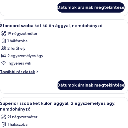
ággyal,
kétszemélyes
Dátumok árainak megtekintése
ággyal,
nemdohányzó
nemdohányzó
további
A
Egy szállodai szoba két nagy ággyal, egy
3
részletei
Standard szoba két külön ággyal, nemdohányzó
következő
19 négyzetméter
szoba
1 hálószoba
összes
képének
2 férőhely
megtekintése:
2 egyszemélyes ágy
Standard
Ingyenes wifi
szoba
Standard
További részletek
két
szoba
külön
két
Dátumok árainak megtekintése
külön
ággyal,
ággyal,
nemdohányzó
nemdohányzó
A
Egy szállodai szoba két ággyal, nagy ab
5
további
Superior szoba két külön ággyal, 2 egyszemélyes ágy,
következő
részletei
nemdohányzó
szoba
21 négyzetméter
összes
1 hálószoba
képének