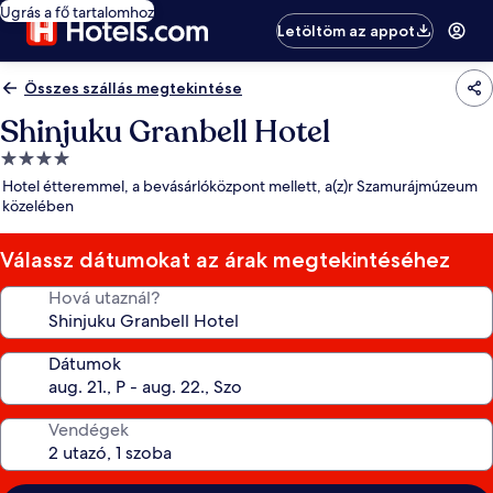
Ugrás a fő tartalomhoz
Letöltöm az appot
Összes szállás megtekintése
Shinjuku Granbell Hotel
4.0
csillagos
Hotel étteremmel, a bevásárlóközpont mellett, a(z)r Szamurájmúzeum
szálláshely
közelében
Válassz dátumokat az árak megtekintéséhez
Hová utaznál?
Dátumok
Vendégek