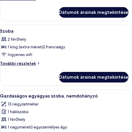
Szoba
további
részletei
Dátumok árainak megtekintése
A
Egy modern szállodai szoba, nagy ablakk
5
Szoba
következő
2 férőhely
szoba
1 king (extra méretű) franciaágy
összes
képének
Ingyenes wifi
megtekintése:
Szoba
További részletek
Szoba
további
részletei
Dátumok árainak megtekintése
A
Egy szállodai szoba, amelyben található
3
Gazdaságos egyágyas szoba, nemdohányzó
következő
13 négyzetméter
szoba
1 hálószoba
összes
képének
1 férőhely
megtekintése:
1 nagyméretű egyszemélyes ágy