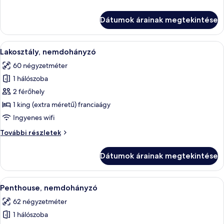
king
1
(extra
king
Dátumok árainak megtekintése
(extra
méretű)
méretű)
franciaágy,
franciaágy,
A
Egy modern hálószoba, ahonnan a város
nemdohányzó
3
nemdohányzó
Lakosztály, nemdohányzó
következő
további
60 négyzetméter
részletei
szoba
1 hálószoba
összes
képének
2 férőhely
megtekintése:
1 king (extra méretű) franciaágy
Lakosztály,
Ingyenes wifi
nemdohányzó
Lakosztály,
További részletek
nemdohányzó
további
Dátumok árainak megtekintése
részletei
A
Egy modern nappali, nagy ablakkal, sí
5
Penthouse, nemdohányzó
következő
62 négyzetméter
szoba
1 hálószoba
összes