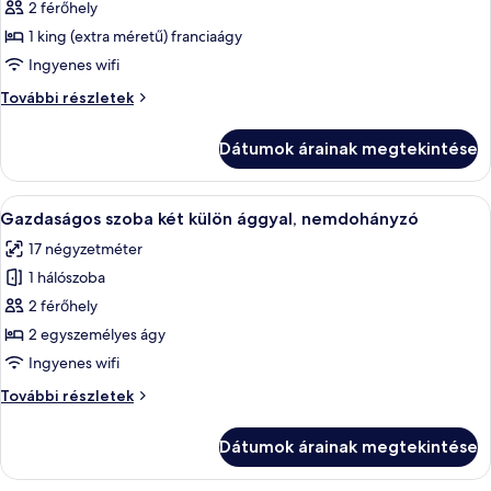
képének
2 férőhely
megtekintése:
1 king (extra méretű) franciaágy
Penthouse,
Ingyenes wifi
nemdohányzó
Penthouse,
További részletek
nemdohányzó
további
Dátumok árainak megtekintése
részletei
A
Egy kis méretű szállodai szoba, két egyá
3
Gazdaságos szoba két külön ággyal, nemdohányzó
következő
17 négyzetméter
szoba
1 hálószoba
összes
képének
2 férőhely
megtekintése:
2 egyszemélyes ágy
Gazdaságos
Ingyenes wifi
szoba
Gazdaságos
További részletek
két
szoba
külön
két
Dátumok árainak megtekintése
külön
ággyal,
ággyal,
nemdohányzó