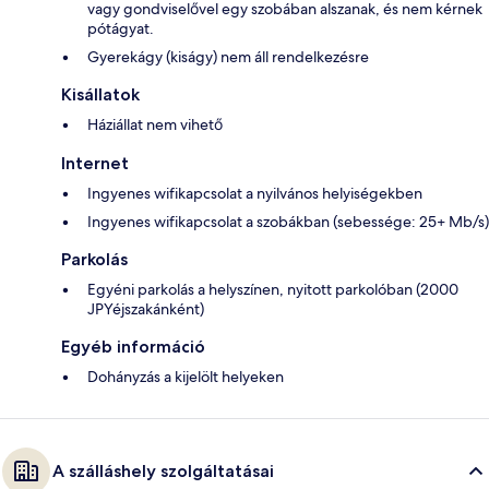
vagy gondviselővel egy szobában alszanak, és nem kérnek
pótágyat.
Gyerekágy (kiságy) nem áll rendelkezésre
Kisállatok
Háziállat nem vihető
Internet
Ingyenes wifikapcsolat a nyilvános helyiségekben
Ingyenes wifikapcsolat a szobákban (sebessége: 25+ Mb/s)
Parkolás
Egyéni parkolás a helyszínen, nyitott parkolóban (2000
JPYéjszakánként)
Egyéb információ
Dohányzás a kijelölt helyeken
A szálláshely szolgáltatásai