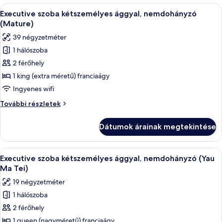
(Casual)
A
Egy modern szállodai szoba, amelyben ág
6
további
Executive szoba kétszemélyes ággyal, nemdohányzó
következő
részletei
(Mature)
szoba
39 négyzetméter
összes
1 hálószoba
képének
2 férőhely
megtekintése:
Executive
1 king (extra méretű) franciaágy
szoba
Ingyenes wifi
kétszemélyes
Executive
További részletek
ággyal,
szoba
nemdohányzó
kétszemélyes
Dátumok árainak megtekintése
ággyal,
(Mature)
nemdohányzó
(Mature)
A
Egy szállodai szoba, amelyben egy nagy 
3
további
Executive szoba kétszemélyes ággyal, nemdohányzó (Yau
következő
részletei
Ma Tei)
szoba
19 négyzetméter
összes
1 hálószoba
képének
2 férőhely
megtekintése:
Executive
1 queen (nagyméretű) franciaágy