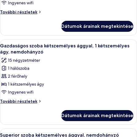
Gazdaságos
Ingyenes wifi
egyágyas
Gazdaságos
További részletek
szoba,
egyágyas
nemdohányzó
szoba,
Dátumok árainak megtekintése
nemdohányzó
további
részletei
A
Egy modern szállodaszoba, amelyben egy
4
Gazdaságos szoba kétszemélyes ággyal, 1 kétszemélyes
következő
ágy, nemdohányzó
szoba
15 négyzetméter
összes
1 hálószoba
képének
2 férőhely
megtekintése:
Gazdaságos
1 kétszemélyes ágy
szoba
Ingyenes wifi
kétszemélyes
Gazdaságos
További részletek
ággyal,
szoba
1
kétszemélyes
Dátumok árainak megtekintése
ággyal,
kétszemélyes
1
ágy,
kétszemélyes
A
Egy szállodai szoba, amelyben található
nemdohányzó
6
ágy,
Superior szoba kétszemélyes ággyal, nemdohányzó