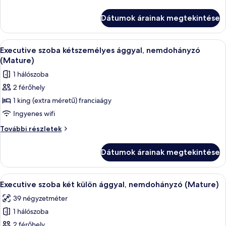
szoba
két
Dátumok árainak megtekintése
külön
ággyal,
nemdohányzó
A
Egy szállodai szoba, amelyben egy nagy 
1
további
Executive szoba kétszemélyes ággyal, nemdohányzó
következő
részletei
(Mature)
szoba
1 hálószoba
összes
2 férőhely
képének
1 king (extra méretű) franciaágy
megtekintése:
Executive
Ingyenes wifi
szoba
Executive
További részletek
kétszemélyes
szoba
kétszemélyes
ággyal,
Dátumok árainak megtekintése
ággyal,
nemdohányzó
nemdohányzó
(Mature)
(Mature)
A
Egy szállodai szoba két ággyal, íróaszta
1
további
Executive szoba két külön ággyal, nemdohányzó (Mature)
következő
részletei
39 négyzetméter
szoba
1 hálószoba
összes
képének
2 férőhely