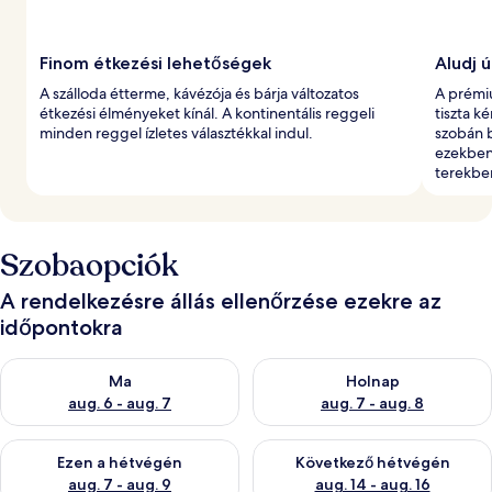
Finom étkezési lehetőségek
Aludj ú
A szálloda étterme, kávézója és bárja változatos
A prémi
étkezési élményeket kínál. A kontinentális reggeli
tiszta 
minden reggel ízletes választékkal indul.
szobán b
ezekben
terekbe
Szobaopciók
A rendelkezésre állás ellenőrzése ezekre az
időpontokra
A ma esti rendelkezésre állás ellenőrzése: aug. 6 - aug. 7
A holnapi rendelkezésre állás e
Ma
Holnap
aug. 6 - aug. 7
aug. 7 - aug. 8
A mostani hétvégi rendelkezésre állás ellenőrzése: aug. 7 - aug
A következő hétvégi rendelkezé
Ezen a hétvégén
Következő hétvégén
aug. 7 - aug. 9
aug. 14 - aug. 16