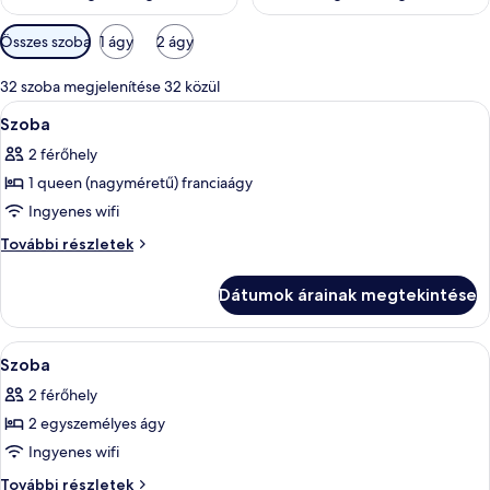
Szobákhoz
Összes szoba
1 ágy
2 ágy
rendelkezésre
álló
32 szoba megjelenítése 32 közül
szűrők
A
Prémium ágynemű, pehelypaplan, széf 
3
Szoba
következő
2 férőhely
szoba
1 queen (nagyméretű) franciaágy
összes
képének
Ingyenes wifi
megtekintése:
Szoba
További részletek
Szoba
további
részletei
Dátumok árainak megtekintése
A
Egy szállodai szoba két ággyal, íróasztal
3
Szoba
következő
2 férőhely
szoba
2 egyszemélyes ágy
összes
képének
Ingyenes wifi
megtekintése:
Szoba
További részletek