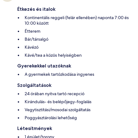
Étkezés és italok
Kontinentális reggeli (felár ellenében) naponta 7:00 és
10:00 között
Étterem
Bár/társalgó
Kávézó
Kávé/tea a közös helyiségben
Gyerekekkel utazóknak
A gyermekek tartózkodása ingyenes
Szolgáltatások
24 órában nyitva tartó recepció
Kirándulás- és belépőjegy-foglalás
Vegytisztítási/mosodai szolgáltatás
Poggyásztárolási lehetőség
Létesítmények
1 épület/torony