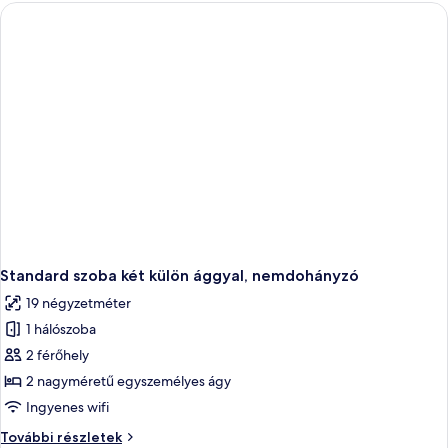
nemdohányzó
további
részletei
Standard szoba két külön ággyal, nemdohányzó
19 négyzetméter
1 hálószoba
2 férőhely
2 nagyméretű egyszemélyes ágy
Ingyenes wifi
Standard
További részletek