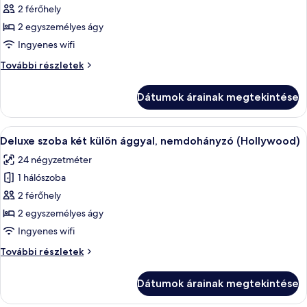
2 férőhely
megtekintése:
Superior
2 egyszemélyes ágy
szoba
Ingyenes wifi
két
Superior
További részletek
külön
szoba
ággyal,
két
Dátumok árainak megtekintése
külön
2
ággyal,
egyszemélyes
2
A
Egy modern szállodaszoba, amelyben egy 
ágy,
3
egyszemélyes
Deluxe szoba két külön ággyal, nemdohányzó (Hollywood)
következő
ágy,
nemdohányzó
24 négyzetméter
nemdohányzó
szoba
további
1 hálószoba
összes
részletei
képének
2 férőhely
megtekintése:
2 egyszemélyes ágy
Deluxe
Ingyenes wifi
szoba
Deluxe
További részletek
két
szoba
külön
két
Dátumok árainak megtekintése
külön
ággyal,
ággyal,
nemdohányzó