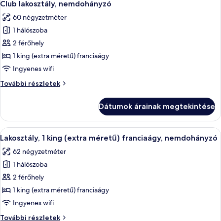
5
(Mature)
Club lakosztály, nemdohányzó
következő
további
60 négyzetméter
részletei
szoba
1 hálószoba
összes
képének
2 férőhely
megtekintése:
1 king (extra méretű) franciaágy
Club
Ingyenes wifi
lakosztály,
Club
További részletek
nemdohányzó
lakosztály,
nemdohányzó
Dátumok árainak megtekintése
további
részletei
A
Egy modern szállodaszoba, amelyben egy 
5
Lakosztály, 1 king (extra méretű) franciaágy, nemdohányzó
következő
62 négyzetméter
szoba
1 hálószoba
összes
képének
2 férőhely
megtekintése:
1 king (extra méretű) franciaágy
Lakosztály,
Ingyenes wifi
1
Lakosztály,
További részletek