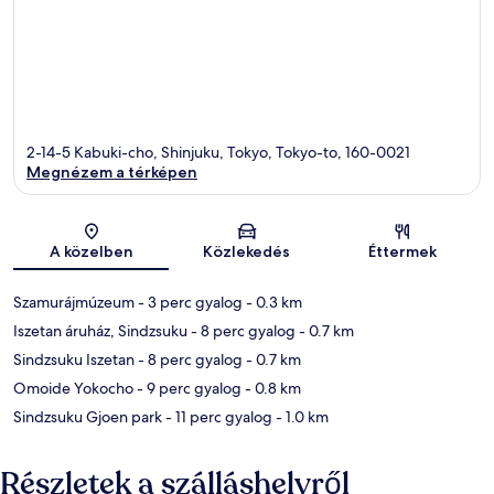
2-14-5 Kabuki-cho, Shinjuku, Tokyo, Tokyo-to, 160-0021
Megnézem a térképen
Térkép
A közelben
Közlekedés
Éttermek
Szamurájmúzeum
- 3 perc gyalog
- 0.3 km
Iszetan áruház, Sindzsuku
- 8 perc gyalog
- 0.7 km
Sindzsuku Iszetan
- 8 perc gyalog
- 0.7 km
Omoide Yokocho
- 9 perc gyalog
- 0.8 km
Sindzsuku Gjoen park
- 11 perc gyalog
- 1.0 km
Részletek a szálláshelyről