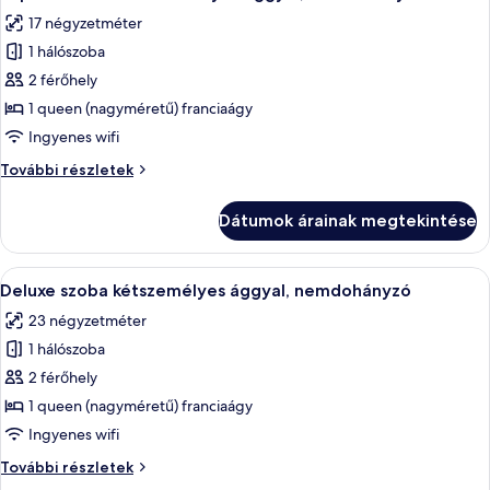
következő
nemdohányzó
17 négyzetméter
további
szoba
részletei
1 hálószoba
összes
képének
2 férőhely
megtekintése:
1 queen (nagyméretű) franciaágy
Superior
Ingyenes wifi
szoba
Superior
További részletek
kétszemélyes
szoba
ággyal,
kétszemélyes
Dátumok árainak megtekintése
ággyal,
nemdohányzó
nemdohányzó
további
A
Egy szállodai szoba, amelyben található
4
részletei
Deluxe szoba kétszemélyes ággyal, nemdohányzó
következő
23 négyzetméter
szoba
1 hálószoba
összes
képének
2 férőhely
megtekintése:
1 queen (nagyméretű) franciaágy
Deluxe
Ingyenes wifi
szoba
Deluxe
További részletek
kétszemélyes
szoba