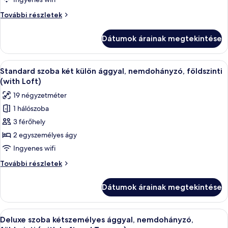
kétszemélyes
Superior
További részletek
ággyal,
szoba
nemdohányzó,
kétszemélyes
Dátumok árainak megtekintése
ággyal,
földszinti
nemdohányzó,
(with
földszinti
A
Egy modern szállodai szoba, két ággyal, 
Loft)
4
(with
Standard szoba két külön ággyal, nemdohányzó, földszinti
következő
Loft)
(with Loft)
további
szoba
19 négyzetméter
részletei
összes
1 hálószoba
képének
3 férőhely
megtekintése:
Standard
2 egyszemélyes ágy
szoba
Ingyenes wifi
két
Standard
További részletek
külön
szoba
ággyal,
két
Dátumok árainak megtekintése
külön
nemdohányzó,
ággyal,
földszinti
nemdohányzó,
A
Egy modern szállodai szoba, amelyben t
(with
6
földszinti
Deluxe szoba kétszemélyes ággyal, nemdohányzó,
következő
(with