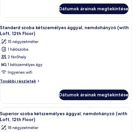
(with
szoba,
Dátumok árainak megtekintése
nemdohányzó
High
(with
Ceiling)
High
A
Egy szállodai szoba, amelyben található
4
Ceiling)
Standard szoba kétszemélyes ággyal, nemdohányzó (with
következő
további
Loft, 12th Floor)
részletei
szoba
15 négyzetméter
összes
1 hálószoba
képének
2 férőhely
megtekintése:
Standard
1 kétszemélyes ágy
szoba
Ingyenes wifi
kétszemélyes
Standard
További részletek
ággyal,
szoba
nemdohányzó
kétszemélyes
Dátumok árainak megtekintése
ággyal,
(with
nemdohányzó
Loft,
(with
A
Egy emeletes ágy, melynek vázszerkeze
12th
2
Loft,
Superior szoba kétszemélyes ággyal, nemdohányzó (with
következő
12th
Floor)
Loft, 12th Floor)
Floor)
szoba
18 négyzetméter
további
összes