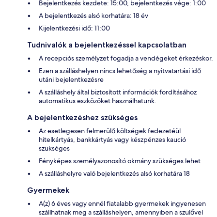
Bejelentkezés kezdete: 15:00, bejelentkezés vége: 1:00
A bejelentkezés alsó korhatára: 18 év
Kijelentkezési idő: 11:00
Tudnivalók a bejelentkezéssel kapcsolatban
A recepciós személyzet fogadja a vendégeket érkezéskor.
Ezen a szálláshelyen nincs lehetőség a nyitvatartási idő
utáni bejelentkezésre
A szálláshely által biztosított információk fordításához
automatikus eszközöket használhatunk.
A bejelentkezéshez szükséges
Az esetlegesen felmerülő költségek fedezetéül
hitelkártyás, bankkártyás vagy készpénzes kaució
szükséges
Fényképes személyazonosító okmány szükséges lehet
A szálláshelyre való bejelentkezés alsó korhatára 18
Gyermekek
A(z) 6 éves vagy ennél fiatalabb gyermekek ingyenesen
szállhatnak meg a szálláshelyen, amennyiben a szülővel