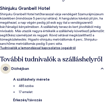
Shinjuku Granbell Hotel
Shinjuku Granbell Hotel tetőterasszal várja vendégeit Szamurájmúzeum
közelében (mindössze 5 percnyi sétára). A hangulatos kávézó jól jön, ha
megéhezel, a nap végén pedig jól esik egy ital a vendégszerető
bár/társalgó kényelmében. A szálláshely terasz és kert jóvoltából még
nívósabb. Más utazók nagyra értékelik a szálláshely következő jellemzőit:
segítőkész személyzet és reggeli. Rövid sétával megközelíthető a
tömegközlekedés: Higashi-shinjuku metróállomás 4 perc, Shinjuku-
sanchōme metróállomás pedig 5 perc séta.
Tudnivalók a lemondással kapcsolatos jogaidról
További tudnivalók a szálláshelyről
Dióhéjban
A szálláshely mérete
485 szoba
17 emelet
Érkezés/távozás