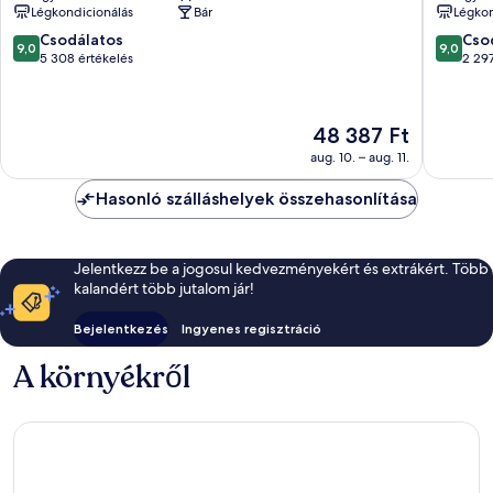
Légkondicionálás
Bár
Légkon
Sindzsu
9.0
9.0
Csodálatos
Cso
9,0
9,0
ennyiből:
ennyiből
5 308 értékelés
2 297
10,
10,
Csodálatos,
Csodálat
5 308
2 297
Az
48 387 Ft
értékelés
értékelé
ár
aug. 10. – aug. 11.
48 387 Ft
Hasonló szálláshelyek összehasonlítása
Jelentkezz be a jogosul kedvezményekért és extrákért. Több
kalandért több jutalom jár!
Bejelentkezés
Ingyenes regisztráció
A környékről