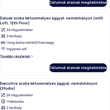
ággyal,
Dátumok árainak megtekintése
külön
nemdohányzó
ággyal,
(with
nemdohányzó
A
Egy szállodai szoba, amelyben van egy á
Loft,
3
(with
Deluxe szoba kétszemélyes ággyal, nemdohányzó (with
következő
Loft,
12th
Loft, 12th Floor)
12th
szoba
Floor)
24 négyzetméter
Floor)
összes
további
3 férőhely
képének
részletei
1 king (extra méretű) franciaágy
megtekintése:
Deluxe
Ingyenes wifi
szoba
Deluxe
További részletek
kétszemélyes
szoba
kétszemélyes
ággyal,
Dátumok árainak megtekintése
ággyal,
nemdohányzó
nemdohányzó
(with
(with
A
Egy modern szállodai szoba, melyben k
4
Loft,
Loft,
Executive szoba kétszemélyes ággyal, nemdohányzó
következő
12th
12th
(Studio)
Floor)
szoba
Floor)
26 négyzetméter
további
összes
részletei
1 hálószoba
képének
2 férőhely
megtekintése: