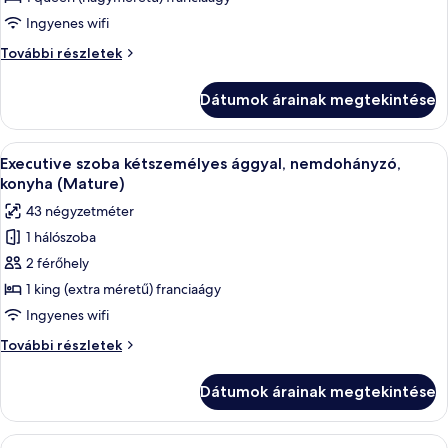
szoba
Ingyenes wifi
kétszemélyes
Executive
További részletek
ággyal,
szoba
nemdohányzó
kétszemélyes
Dátumok árainak megtekintése
ággyal,
(Yau
nemdohányzó
Ma
(Yau
A
Egy modern szállodai szoba, amelyben ág
Tei)
5
Ma
Executive szoba kétszemélyes ággyal, nemdohányzó,
következő
Tei)
konyha (Mature)
további
szoba
43 négyzetméter
részletei
összes
1 hálószoba
képének
2 férőhely
megtekintése:
Executive
1 king (extra méretű) franciaágy
szoba
Ingyenes wifi
kétszemélyes
Executive
További részletek
ággyal,
szoba
nemdohányzó,
kétszemélyes
Dátumok árainak megtekintése
ággyal,
konyha
nemdohányzó,
(Mature)
konyha
A
Egy modern szállodaszoba márványburko