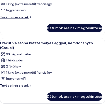
Executive
1 king (extra méretű) franciaágy
szoba
Ingyenes wifi
kétszemélyes
Executive
További részletek
ággyal,
szoba
nemdohányzó
kétszemélyes
Dátumok árainak megtekintése
ággyal,
(Studio)
nemdohányzó
(Studio)
A
Egy szállodai szoba, amelyben egy nagy
4
további
Executive szoba kétszemélyes ággyal, nemdohányzó
következő
részletei
(Casual)
szoba
33 négyzetméter
összes
1 hálószoba
képének
2 férőhely
megtekintése:
Executive
1 king (extra méretű) franciaágy
szoba
Ingyenes wifi
kétszemélyes
Executive
További részletek
ággyal,
szoba
nemdohányzó
kétszemélyes
Dátumok árainak megtekintése
ággyal,
(Casual)
nemdohányzó