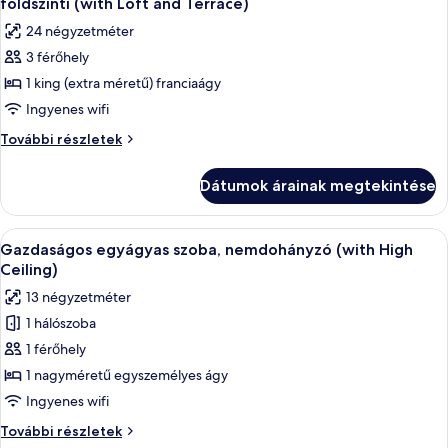
Loft)
földszinti (with Loft and Terrace)
Loft)
szoba
24 négyzetméter
további
összes
részletei
3 férőhely
képének
1 king (extra méretű) franciaágy
megtekintése:
Deluxe
Ingyenes wifi
szoba
Deluxe
További részletek
kétszemélyes
szoba
kétszemélyes
ággyal,
Dátumok árainak megtekintése
ággyal,
nemdohányzó,
nemdohányzó,
földszinti
földszinti
A
Egy gondosan megterített ágy fehér ágy
3
(with
(with
Gazdaságos egyágyas szoba, nemdohányzó (with High
következő
Loft
Loft
Ceiling)
and
szoba
and
13 négyzetméter
Terrace)
összes
Terrace)
további
1 hálószoba
képének
részletei
1 férőhely
megtekintése:
Gazdaságos
1 nagyméretű egyszemélyes ágy
egyágyas
Ingyenes wifi
szoba,
Gazdaságos
További részletek
nemdohányzó
egyágyas