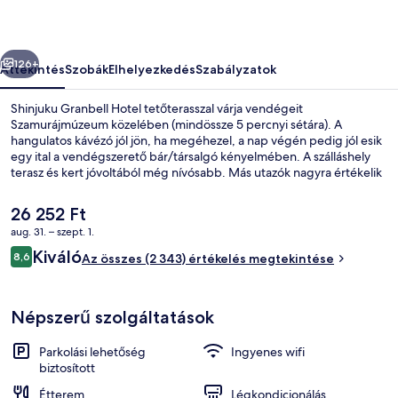
őző
Következő
126+
Áttekintés
Szobák
Elhelyezkedés
Szabályzatok
Shinjuku Granbell Hotel tetőterasszal várja vendégeit
Szamurájmúzeum közelében (mindössze 5 percnyi sétára). A
hangulatos kávézó jól jön, ha megéhezel, a nap végén pedig jól esik
egy ital a vendégszerető bár/társalgó kényelmében. A szálláshely
terasz és kert jóvoltából még nívósabb. Más utazók nagyra értékelik
a szálláshely következő jellemzőit: segítőkész személyzet és reggeli.
Rövid sétával megközelíthető a tömegközlekedés: Higashi-shinjuku
A
26 252 Ft
metróállomás 4 perc, Shinjuku-sanchōme metróállomás pedig 5
jelenlegi
aug. 31. – szept. 1.
perc séta.
ár
Értékelések
Kiváló
Lakosztály, 1 king (extra méretű) fra
8,6
26 252 Ft
Az összes (2 343) értékelés megtekintése
8,6 ennyiből: 10
Népszerű szolgáltatások
Parkolási lehetőség
Ingyenes wifi
biztosított
Étterem
Légkondicionálás