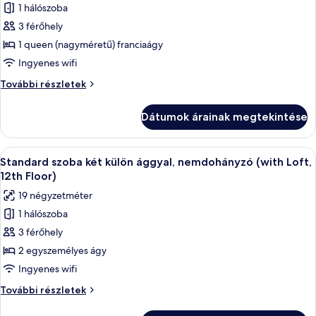
részletei
1 hálószoba
képének
3 férőhely
megtekintése:
Superior
1 queen (nagyméretű) franciaágy
szoba
Ingyenes wifi
kétszemélyes
Superior
További részletek
ággyal,
szoba
nemdohányzó
kétszemélyes
Dátumok árainak megtekintése
ággyal,
(with
nemdohányzó
Loft,
(with
A
Egy szállodai szoba két ággyal, egy fa l
12th
4
Loft,
Standard szoba két külön ággyal, nemdohányzó (with Loft,
következő
12th
Floor)
12th Floor)
Floor)
szoba
19 négyzetméter
további
összes
részletei
1 hálószoba
képének
3 férőhely
megtekintése:
Standard
2 egyszemélyes ágy
szoba
Ingyenes wifi
két
Standard
További részletek
külön
szoba
két