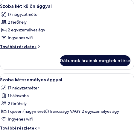
szűrők
A
Egy szállodai szoba, amelyben található
8
Szoba két külön ággyal
következő
17 négyzetméter
szoba
2 férőhely
összes
képének
2 egyszemélyes ágy
megtekintése:
Ingyenes wifi
Szoba
Szoba
További részletek
két
két
külön
külön
Dátumok árainak megtekintése
ággyal
ággyal
további
részletei
A
Egy szállodai szoba, amelyben találhat
10
Szoba kétszemélyes ággyal
következő
17 négyzetméter
szoba
1 hálószoba
összes
képének
2 férőhely
megtekintése:
1 queen (nagyméretű) franciaágy VAGY 2 egyszemélyes ágy
Szoba
Ingyenes wifi
kétszemélyes
Szoba
További részletek
ággyal
kétszemélyes