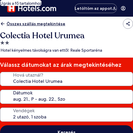
Ugrás a fő tartalomhoz
Letöltöm az appot
Összes szállás megtekintése
Colectia Hotel Urumea
2.0
csillagos
Hotel kényelmes távolságra van ettől: Reale Sportaréna
szálláshely
Válassz dátumokat az árak megtekintéséhez
Hová utaznál?
Dátumok
Vendégek
Keresés