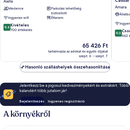
Casual
Aiete
San
las
Amara
Medence
Parkolási lehetőség
Sebastián
Olas
biztosított
Aiete
San
Állatb
Ingyenes wifi
Étterem
Sebasti
Ingyen
9.4
Kivételes
Hotel
9,4
ennyiből:
700 értékelés
by
9.0
Cso
9,0
10,
Casual
ennyiből
662 
Kivételes,
Hoteles
10,
Az
65 426 Ft
700
Amara
Csodálat
ár
értékelés
662
tartalmazza az adókat és egyéb díjakat
65 426 Ft
szept. 6. – szept. 7.
értékelé
Hasonló szálláshelyek összehasonlítása
Jelentkezz be a jogosul kedvezményekért és extrákért. Több
kalandért több jutalom jár!
Bejelentkezés
Ingyenes regisztráció
A környékről