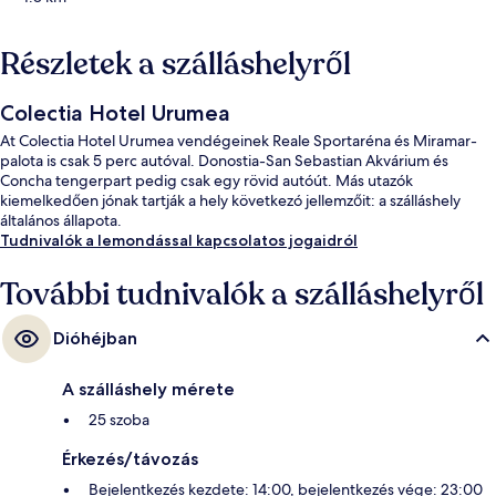
Részletek a szálláshelyről
Colectia Hotel Urumea
At Colectia Hotel Urumea vendégeinek Reale Sportaréna és Miramar-
palota is csak 5 perc autóval. Donostia-San Sebastian Akvárium és
Concha tengerpart pedig csak egy rövid autóút. Más utazók
kiemelkedően jónak tartják a hely következó jellemzőit: a szálláshely
általános állapota.
Tudnivalók a lemondással kapcsolatos jogaidról
További tudnivalók a szálláshelyről
Dióhéjban
A szálláshely mérete
25 szoba
Érkezés/távozás
Bejelentkezés kezdete: 14:00, bejelentkezés vége: 23:00