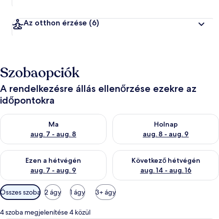
Az otthon érzése
(6)
Szobaopciók
A rendelkezésre állás ellenőrzése ezekre az
időpontokra
A ma esti rendelkezésre állás ellenőrzése: aug. 7 - aug. 8
A holnapi rendelkezésre állás e
Ma
Holnap
aug. 7 - aug. 8
aug. 8 - aug. 9
A mostani hétvégi rendelkezésre állás ellenőrzése: aug. 7 - aug
A következő hétvégi rendelkezé
Ezen a hétvégén
Következő hétvégén
aug. 7 - aug. 9
aug. 14 - aug. 16
Szobákhoz
Összes szoba
2 ágy
1 ágy
3+ ágy
rendelkezésre
álló
4 szoba megjelenítése 4 közül