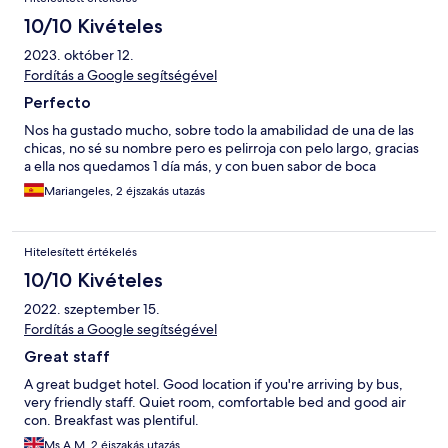
10/10 Kivételes
2023. október 12.
Fordítás a Google segítségével
Perfecto
Nos ha gustado mucho, sobre todo la amabilidad de una de las
chicas, no sé su nombre pero es pelirroja con pelo largo, gracias
a ella nos quedamos 1 día más, y con buen sabor de boca
Mariangeles, 2 éjszakás utazás
Hitelesített értékelés
10/10 Kivételes
2022. szeptember 15.
Fordítás a Google segítségével
Great staff
A great budget hotel. Good location if you're arriving by bus,
very friendly staff. Quiet room, comfortable bed and good air
con. Breakfast was plentiful.
Ms A M, 2 éjszakás utazás