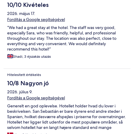
10/10 Kivételes
2026. május 17.
Fordítás a Google segítségével
“We had a great stay at the hotel. The staff was very good,
especially Sara, who was friendly, helpful, and professional
throughout our stay. The location was also perfect, close to
everything and very convenient. We would definitely
recommend this hotel!”
Shadi, 3 éjszakás utazás
Hitelesített értékelés
10/8 Nagyon jó
2026. július 9.
Fordítás a Google segítségével
Generelt en god oplevelse. Hotellet holder hvad du lover i
beskrivelsen. San Sebastián er bare dyrere end andre steder i
Spanien, hvilket desværre afspejles i priserne for overnatninger.
Hotellet her ligger lidt udenfor de mest populære områder, så
selvom hotellet har en langt højere standard end mange
pensioner i centrum og den gamle bydel er prisen lavere.