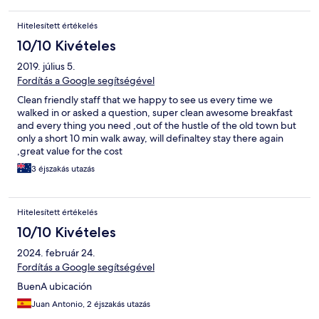
everything was cold; a microwave would make a big difference.
Overall, the stay had potential but fell short in comfort.
Hitelesített értékelés
10/10 Kivételes
2019. július 5.
Fordítás a Google segítségével
Clean friendly staff that we happy to see us every time we
walked in or asked a question, super clean awesome breakfast
and every thing you need ,out of the hustle of the old town but
only a short 10 min walk away, will definaltey stay there again
,great value for the cost
3 éjszakás utazás
Hitelesített értékelés
10/10 Kivételes
2024. február 24.
Fordítás a Google segítségével
BuenA ubicación
Juan Antonio, 2 éjszakás utazás