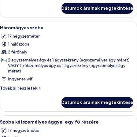
ággyal
Dátumok árainak megtekintése
további
részletei
A
Egy szállodai szoba, amelyben található
8
Háromágyas szoba
következő
17 négyzetméter
szoba
1 hálószoba
összes
képének
3 férőhely
megtekintése:
2 egyszemélyes ágy és 1 ágyszekrény (egyszemélyes ágy méret)
VAGY 1 kétszemélyes ágy és 1 ágyszekrény (egyszemélyes ágy
Háromágyas
méret)
szoba
Ingyenes wifi
Háromágyas
További részletek
szoba
további
Dátumok árainak megtekintése
részletei
A
Egy szállodai szoba, amelyben találhat
5
Szoba kétszemélyes ággyal egy fő részére
következő
17 négyzetméter
szoba