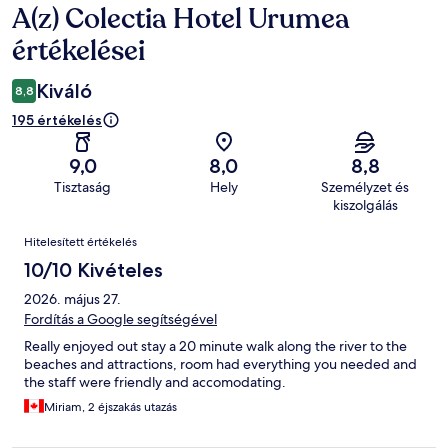
A(z) Colectia Hotel Urumea
Értékelések
értékelései
Kiváló
8,8
195 értékelés
9,0
8,0
8,8
Tisztaság
Hely
Személyzet és
kiszolgálás
Értékelések
Hitelesített értékelés
10/10 Kivételes
2026. május 27.
Fordítás a Google segítségével
Really enjoyed out stay a 20 minute walk along the river to the
beaches and attractions, room had everything you needed and
the staff were friendly and accomodating.
Miriam, 2 éjszakás utazás