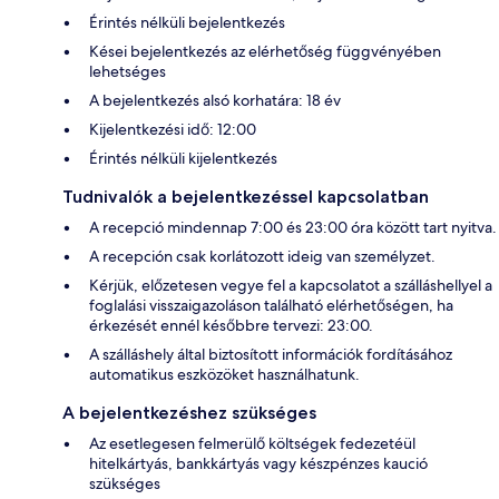
Érintés nélküli bejelentkezés
Kései bejelentkezés az elérhetőség függvényében
lehetséges
A bejelentkezés alsó korhatára: 18 év
Kijelentkezési idő: 12:00
Érintés nélküli kijelentkezés
Tudnivalók a bejelentkezéssel kapcsolatban
A recepció mindennap 7:00 és 23:00 óra között tart nyitva.
A recepción csak korlátozott ideig van személyzet.
Kérjük, előzetesen vegye fel a kapcsolatot a szálláshellyel a
foglalási visszaigazoláson található elérhetőségen, ha
érkezését ennél későbbre tervezi: 23:00.
A szálláshely által biztosított információk fordításához
automatikus eszközöket használhatunk.
A bejelentkezéshez szükséges
Az esetlegesen felmerülő költségek fedezetéül
hitelkártyás, bankkártyás vagy készpénzes kaució
szükséges