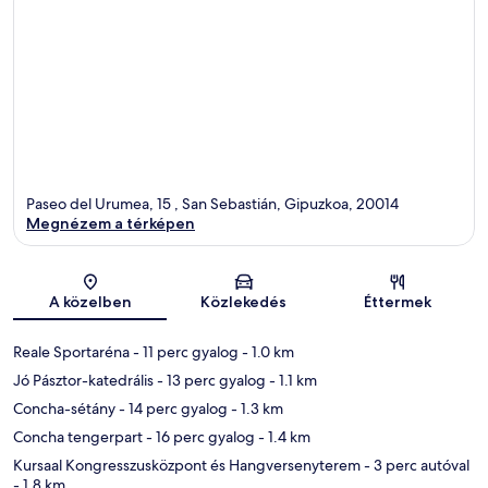
Paseo del Urumea, 15 , San Sebastián, Gipuzkoa, 20014
Megnézem a térképen
Térkép
A közelben
Közlekedés
Éttermek
Reale Sportaréna
- 11 perc gyalog
- 1.0 km
Jó Pásztor-katedrális
- 13 perc gyalog
- 1.1 km
Concha-sétány
- 14 perc gyalog
- 1.3 km
Concha tengerpart
- 16 perc gyalog
- 1.4 km
Kursaal Kongresszusközpont és Hangversenyterem
- 3 perc autóval
- 1.8 km