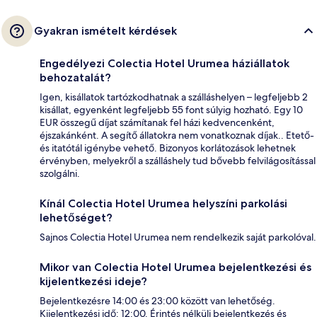
Gyakran ismételt kérdések
Engedélyezi Colectia Hotel Urumea háziállatok
behozatalát?
Igen, kisállatok tartózkodhatnak a szálláshelyen – legfeljebb 2
kisállat, egyenként legfeljebb 55 font súlyig hozható. Egy 10
EUR összegű díjat számítanak fel házi kedvencenként,
éjszakánként. A segítő állatokra nem vonatkoznak díjak.. Etető-
és itatótál igénybe vehető. Bizonyos korlátozások lehetnek
érvényben, melyekről a szálláshely tud bővebb felvilágosítással
szolgálni.
Kínál Colectia Hotel Urumea helyszíni parkolási
lehetőséget?
Sajnos Colectia Hotel Urumea nem rendelkezik saját parkolóval.
Mikor van Colectia Hotel Urumea bejelentkezési és
kijelentkezési ideje?
Bejelentkezésre 14:00 és 23:00 között van lehetőség.
Kijelentkezési idő: 12:00. Érintés nélküli bejelentkezés és