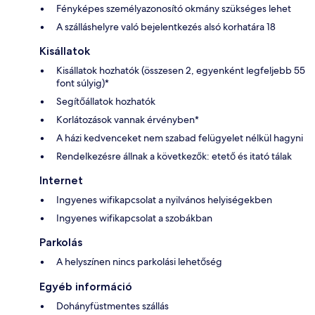
Fényképes személyazonosító okmány szükséges lehet
A szálláshelyre való bejelentkezés alsó korhatára 18
Kisállatok
Kisállatok hozhatók (összesen 2, egyenként legfeljebb 55
font súlyig)*
Segítőállatok hozhatók
Korlátozások vannak érvényben*
A házi kedvenceket nem szabad felügyelet nélkül hagyni
Rendelkezésre állnak a következők: etető és itató tálak
Internet
Ingyenes wifikapcsolat a nyilvános helyiségekben
Ingyenes wifikapcsolat a szobákban
Parkolás
A helyszínen nincs parkolási lehetőség
Egyéb információ
Dohányfüstmentes szállás