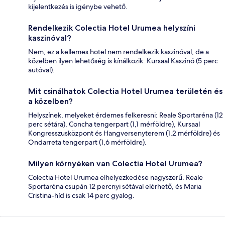
kijelentkezés is igénybe vehető.
Rendelkezik Colectia Hotel Urumea helyszíni
kaszinóval?
Nem, ez a kellemes hotel nem rendelkezik kaszinóval, de a
közelben ilyen lehetőség is kínálkozik: Kursaal Kaszinó (5 perc
autóval).
Mit csinálhatok Colectia Hotel Urumea területén és
a közelben?
Helyszínek, melyeket érdemes felkeresni: Reale Sportaréna (12
perc sétára), Concha tengerpart (1,1 mérföldre), Kursaal
Kongresszusközpont és Hangversenyterem (1,2 mérföldre) és
Ondarreta tengerpart (1,6 mérföldre).
Milyen környéken van Colectia Hotel Urumea?
Colectia Hotel Urumea elhelyezkedése nagyszerű. Reale
Sportaréna csupán 12 percnyi sétával elérhető, és Maria
Cristina-híd is csak 14 perc gyalog.