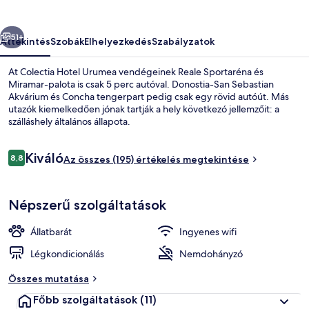
őző
Következő
51+
Áttekintés
Szobák
Elhelyezkedés
Szabályzatok
At Colectia Hotel Urumea vendégeinek Reale Sportaréna és
Miramar-palota is csak 5 perc autóval. Donostia-San Sebastian
Akvárium és Concha tengerpart pedig csak egy rövid autóút. Más
utazók kiemelkedően jónak tartják a hely következó jellemzőit: a
szálláshely általános állapota.
Értékelések
Kiváló
8,8
Az összes (195) értékelés megtekintése
8,8 ennyiből: 10
A szálláshely homlokzata
Népszerű szolgáltatások
Állatbarát
Ingyenes wifi
Légkondicionálás
Nemdohányzó
Összes mutatása
Főbb szolgáltatások
(11)