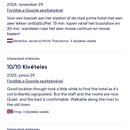
2024. november 29.
Fordítás a Google segítségével
Voor een bezoek aan het stadion of de stad prima hotel met een
zeer lekker ontbijtbuffet. 15 min. lopen vanaf het busstation en
30 min. wandelen naar het zeer mooie centrum en mooie
baaien!
Gerardus Jacobus Emile Theodorus, 3 éjszakás utazás
Hitelesített értékelés
10/10 Kivételes
2025. június 29.
Fordítás a Google segítségével
Good location though took a little while to find the hotel as it’s
not brilliantly signposted. But the staff and the rooms are nice.
Quiet, and the bed is comfortable. Walkable along the river to
the old town.
Vinay, 3 éjszakás utazás
Hitelesített értékelés