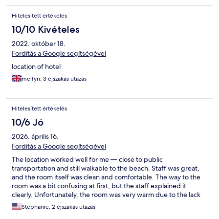
Hitelesített értékelés
10/10 Kivételes
2022. október 18.
Fordítás a Google segítségével
location of hotel
melfyn, 3 éjszakás utazás
Hitelesített értékelés
10/6 Jó
2026. április 16.
Fordítás a Google segítségével
The location worked well for me — close to public
transportation and still walkable to the beach. Staff was great,
and the room itself was clean and comfortable. The way to the
room was a bit confusing at first, but the staff explained it
clearly. Unfortunately, the room was very warm due to the lack
of air conditioning, and I ended up sweating through the night
Stephanie, 2 éjszakás utazás
and sleeping poorly. Breakfast had a nice selection, but