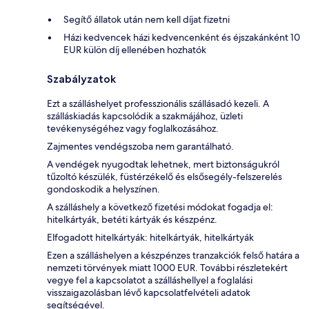
Segítő állatok után nem kell díjat fizetni
Házi kedvencek házi kedvencenként és éjszakánként 10
EUR külön díj ellenében hozhatók
Szabályzatok
Ezt a szálláshelyet professzionális szállásadó kezeli. A
szálláskiadás kapcsolódik a szakmájához, üzleti
tevékenységéhez vagy foglalkozásához.
Zajmentes vendégszoba nem garantálható.
A vendégek nyugodtak lehetnek, mert biztonságukról
tűzoltó készülék, füstérzékelő és elsősegély-felszerelés
gondoskodik a helyszínen.
A szálláshely a következő fizetési módokat fogadja el:
hitelkártyák, betéti kártyák és készpénz.
Elfogadott hitelkártyák: hitelkártyák, hitelkártyák
Ezen a szálláshelyen a készpénzes tranzakciók felső határa a
nemzeti törvények miatt 1000 EUR. További részletekért
vegye fel a kapcsolatot a szálláshellyel a foglalási
visszaigazolásban lévő kapcsolatfelvételi adatok
segítségével.