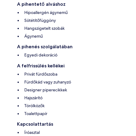
A pihentető alváshoz
Hipoallergén ágynemű
Sötétítőfüggöny
Hangszigetelt szobák
Ágynemű
A pihenés szolgálatában
Egyedi dekoráció
A felfrissülés kellékei
Privát fürdőszoba
Fürdőkád vagy zuhanyzó
Designer piperecikkek
Hajszárító
Törölközők
Toalettpapír
Kapcsolattartás
Íróasztal