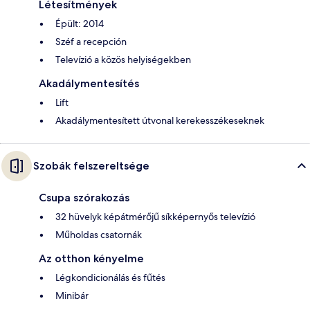
Létesítmények
Épült: 2014
Széf a recepción
Televízió a közös helyiségekben
Akadálymentesítés
Lift
Akadálymentesített útvonal kerekesszékeseknek
Szobák felszereltsége
Csupa szórakozás
32 hüvelyk képátmérőjű síkképernyős televízió
Műholdas csatornák
Az otthon kényelme
Légkondicionálás és fűtés
Minibár