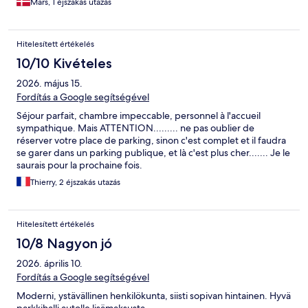
Mars, 1 éjszakás utazás
Hitelesített értékelés
10/10 Kivételes
2026. május 15.
Fordítás a Google segítségével
Séjour parfait, chambre impeccable, personnel à l'accueil
sympathique. Mais ATTENTION......... ne pas oublier de
réserver votre place de parking, sinon c'est complet et il faudra
se garer dans un parking publique, et là c'est plus cher....... Je le
saurais pour la prochaine fois.
Thierry, 2 éjszakás utazás
Hitelesített értékelés
10/8 Nagyon jó
2026. április 10.
Fordítás a Google segítségével
Moderni, ystävällinen henkilökunta, siisti sopivan hintainen. Hyvä