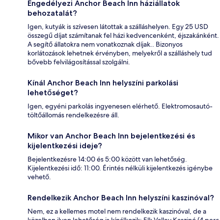
Engedélyezi Anchor Beach Inn háziállatok
behozatalát?
Igen, kutyák is szívesen látottak a szálláshelyen. Egy 25 USD
összegű díjat számítanak fel házi kedvencenként, éjszakánként.
A segítő állatokra nem vonatkoznak díjak.. Bizonyos
korlátozások lehetnek érvényben, melyekről a szálláshely tud
bővebb felvilágosítással szolgálni.
Kínál Anchor Beach Inn helyszíni parkolási
lehetőséget?
Igen, egyéni parkolás ingyenesen elérhető. Elektromosautó-
töltőállomás rendelkezésre áll.
Mikor van Anchor Beach Inn bejelentkezési és
kijelentkezési ideje?
Bejelentkezésre 14:00 és 5:00 között van lehetőség.
Kijelentkezési idő: 11:00. Érintés nélküli kijelentkezés igénybe
vehető.
Rendelkezik Anchor Beach Inn helyszíni kaszinóval?
Nem, ez a kellemes motel nem rendelkezik kaszinóval, de a