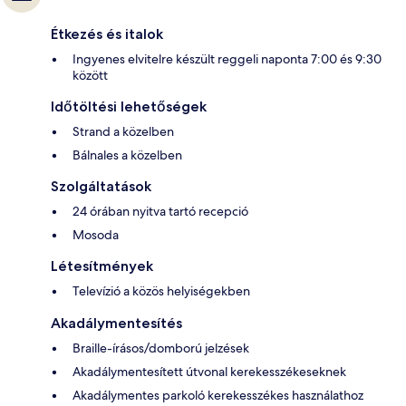
Étkezés és italok
Ingyenes elvitelre készült reggeli naponta 7:00 és 9:30
között
Időtöltési lehetőségek
Strand a közelben
Bálnales a közelben
Szolgáltatások
24 órában nyitva tartó recepció
Mosoda
Létesítmények
Televízió a közös helyiségekben
Akadálymentesítés
Braille-írásos/domború jelzések
Akadálymentesített útvonal kerekesszékeseknek
Akadálymentes parkoló kerekesszékes használathoz