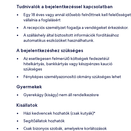
Tudnivalók a bejelentkezéssel kapcsolatban
Egy 18 éves vagy annál idősebb felnőttnek kell felelősséget
vállalnia a foglalásért
A recepciós személyzet fogadja a vendégeket érkezéskor.
A szálláshely által biztosított információk fordításához
automatikus eszközöket használhatunk.
A bejelentkezéshez szükséges
Az esetlegesen felmerülő költségek fedezetéül
hitelkártyás, bankkártyás vagy készpénzes kaució
szükséges
Fényképes személyazonosító okmány szükséges lehet
Gyermekek
Gyerekágy (kiságy) nem áll rendelkezésre
Kisállatok
Házi kedvencek hozhatók (csak kutyák)*
Segítőállatok hozhatók
Csak bizonyos szobák, amelyekre korlátozások