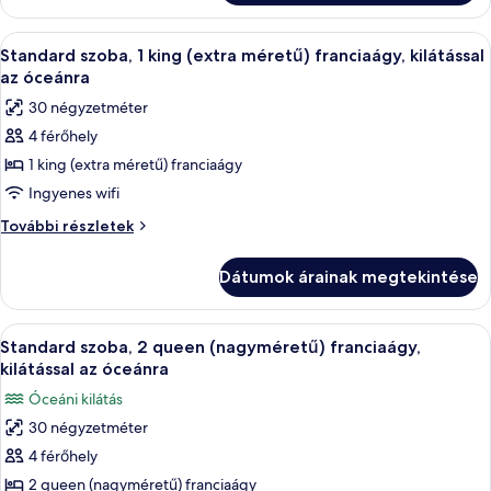
franciaágy,
(nagyméretű)
kilátással
franciaágy,
A
Egy szállodai szoba, amelyben található
az
10
kilátással
Standard szoba, 1 king (extra méretű) franciaágy, kilátással
következő
az
óceánra
az óceánra
óceánra
szoba
30 négyzetméter
további
összes
részletei
4 férőhely
képének
1 king (extra méretű) franciaágy
megtekintése:
Standard
Ingyenes wifi
szoba,
Standard
További részletek
1
szoba,
1
king
Dátumok árainak megtekintése
king
(extra
(extra
méretű)
méretű)
A
Egy szállodai szoba két ággyal, íróasztal
9
franciaágy,
franciaágy,
Standard szoba, 2 queen (nagyméretű) franciaágy,
következő
kilátással
kilátással
kilátással az óceánra
az
szoba
az
Óceáni kilátás
óceánra
összes
óceánra
további
30 négyzetméter
képének
részletei
4 férőhely
megtekintése:
Standard
2 queen (nagyméretű) franciaágy