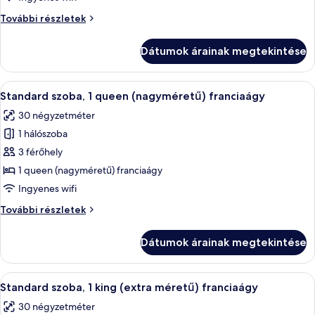
Standard
Standard
További részletek
szoba,
szoba,
1
1
Dátumok árainak megtekintése
queen
queen
(nagyméretű)
(nagyméretű)
franciaágy
A
Egy szállodai szoba, amelyben találhat
franciaágy
3
további
Standard szoba, 1 queen (nagyméretű) franciaágy
következő
részletei
30 négyzetméter
szoba
1 hálószoba
összes
képének
3 férőhely
megtekintése:
1 queen (nagyméretű) franciaágy
Standard
Ingyenes wifi
szoba,
Standard
További részletek
1
szoba,
queen
1
Dátumok árainak megtekintése
queen
(nagyméretű)
(nagyméretű)
franciaágy
franciaágy
A
Egy szállodai szoba, amelyben található
5
további
Standard szoba, 1 king (extra méretű) franciaágy
következő
részletei
30 négyzetméter
szoba