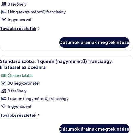
3 férőhely
összes
képének
1 king (extra méretű) franciaágy
megtekintése:
Ingyenes wifi
Standard
Standard
További részletek
szoba,
szoba,
1
1
Dátumok árainak megtekintése
king
king
(extra
(extra
méretű)
A
Egy szállodai szoba, amelyben találhat
méretű)
8
franciaágy
Standard szoba, 1 queen (nagyméretű) franciaágy,
következő
további
franciaágy
kilátással az óceánra
részletei
szoba
Óceáni kilátás
összes
30 négyzetméter
képének
3 férőhely
megtekintése:
Standard
1 queen (nagyméretű) franciaágy
szoba,
Ingyenes wifi
1
Standard
További részletek
queen
szoba,
(nagyméretű)
1
Dátumok árainak megtekintése
queen