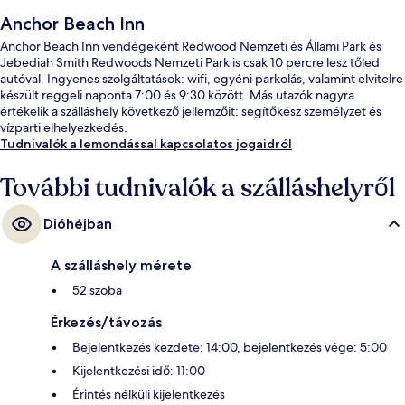
Anchor Beach Inn
Anchor Beach Inn vendégeként Redwood Nemzeti és Állami Park és
Jebediah Smith Redwoods Nemzeti Park is csak 10 percre lesz tőled
autóval. Ingyenes szolgáltatások: wifi, egyéni parkolás, valamint elvitelre
készült reggeli naponta 7:00 és 9:30 között. Más utazók nagyra
értékelik a szálláshely következő jellemzőit: segítőkész személyzet és
vízparti elhelyezkedés.
Tudnivalók a lemondással kapcsolatos jogaidról
További tudnivalók a szálláshelyről
Dióhéjban
A szálláshely mérete
52 szoba
Érkezés/távozás
Bejelentkezés kezdete: 14:00, bejelentkezés vége: 5:00
Kijelentkezési idő: 11:00
Érintés nélküli kijelentkezés