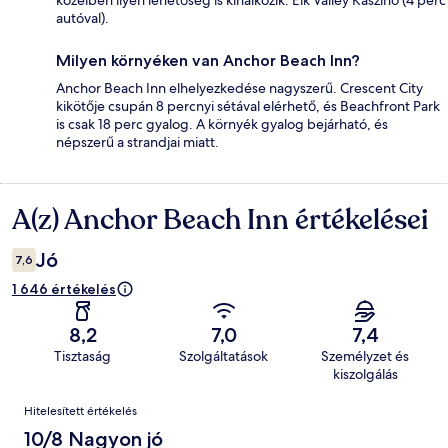
közelben ilyen lehetőség is kínálkozik: Elk Valley Kaszinó (4 perc
autóval).
Milyen környéken van Anchor Beach Inn?
Anchor Beach Inn elhelyezkedése nagyszerű. Crescent City
kikötője csupán 8 percnyi sétával elérhető, és Beachfront Park
is csak 18 perc gyalog. A környék gyalog bejárható, és
népszerű a strandjai miatt.
A(z) Anchor Beach Inn értékelései
Értékelések
Jó
7,6
1 646 értékelés
8,2
7,0
7,4
Tisztaság
Szolgáltatások
Személyzet és
kiszolgálás
Értékelések
Hitelesített értékelés
10/8 Nagyon jó