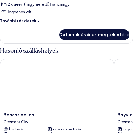
képének
2 queen (nagyméretű) franciaágy
megtekintése:
Ingyenes wifi
Standard
Standard
További részletek
szoba,
szoba,
2
2
Dátumok árainak megtekintése
queen
queen
(nagyméretű)
(nagyméretű)
franciaágy
Hasonló szálláshelyek
franciaágy
további
részletei
Beachside Inn
Bayview 
Beachside
Bayview
Beachside Inn
Bayvie
Inn
Inn
Crescent City
Crescent
Crescent
Crescen
Állatbarát
Ingyenes parkolás
Ingyen
City
City