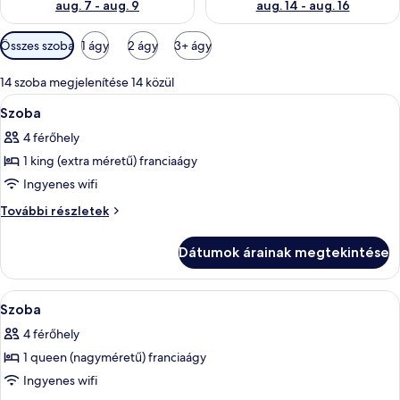
aug. 7 - aug. 9
aug. 14 - aug. 16
Szobákhoz
Összes szoba
1 ágy
2 ágy
3+ ágy
rendelkezésre
álló
14 szoba megjelenítése 14 közül
szűrők
A
Egy fürdőszoba, amelyben fehér mosdók
1
Szoba
következő
4 férőhely
szoba
1 king (extra méretű) franciaágy
összes
képének
Ingyenes wifi
megtekintése:
Szoba
További részletek
Szoba
további
részletei
Dátumok árainak megtekintése
A
Egy szállodai szoba, amelyben található
3
Szoba
következő
4 férőhely
szoba
1 queen (nagyméretű) franciaágy
összes
képének
Ingyenes wifi