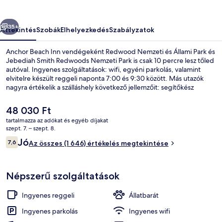
őző
Következő
35+
Áttekintés
Szobák
Elhelyezkedés
Szabályzatok
Anchor Beach Inn vendégeként Redwood Nemzeti és Állami Park és
Jebediah Smith Redwoods Nemzeti Park is csak 10 percre lesz tőled
autóval. Ingyenes szolgáltatások: wifi, egyéni parkolás, valamint
elvitelre készült reggeli naponta 7:00 és 9:30 között. Más utazók
nagyra értékelik a szálláshely következő jellemzőit: segítőkész
személyzet és vízparti elhelyezkedés.
A
48 030 Ft
jelenlegi
tartalmazza az adókat és egyéb díjakat
ár
szept. 7. – szept. 8.
Prémium ágynemű, sötétítőfüggöny, va
48 030 Ft
Értékelések
Jó
7,6
Az összes (1 646) értékelés megtekintése
7,6 ennyiből: 10
Népszerű szolgáltatások
Ingyenes reggeli
Állatbarát
Ingyenes parkolás
Ingyenes wifi