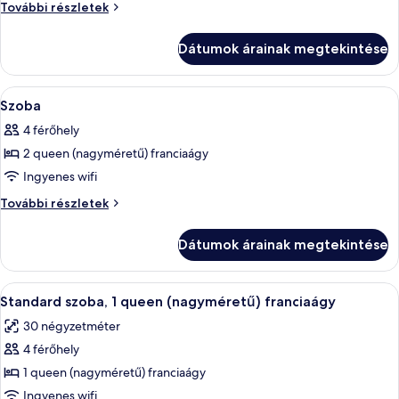
megtekintése:
Szoba
További részletek
Szoba
további
részletei
Dátumok árainak megtekintése
A
Egy szállodai szoba, amelyben található
2
Szoba
következő
4 férőhely
szoba
2 queen (nagyméretű) franciaágy
összes
képének
Ingyenes wifi
megtekintése:
Szoba
További részletek
Szoba
további
részletei
Dátumok árainak megtekintése
A
Egy szállodai szoba, amelyben egy nagy 
5
Standard szoba, 1 queen (nagyméretű) franciaágy
következő
30 négyzetméter
szoba
4 férőhely
összes
képének
1 queen (nagyméretű) franciaágy
megtekintése:
Ingyenes wifi