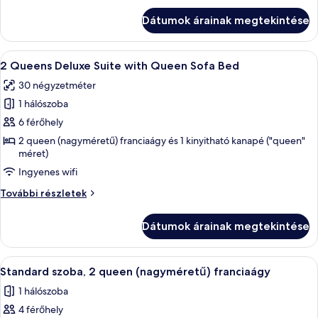
Queen
Deluxe
Dátumok árainak megtekintése
Suite
Sofa
with
Bed,
Queen
A
Egy szállodai szoba két ággyal, íróaszta
Ocean
10
Sofa
2 Queens Deluxe Suite with Queen Sofa Bed
következő
Bed,
View
30 négyzetméter
Ocean
szoba
View
1 hálószoba
összes
további
képének
6 férőhely
részletei
megtekintése:
2 queen (nagyméretű) franciaágy és 1 kinyitható kanapé ("queen"
méret)
2
Queens
Ingyenes wifi
Deluxe
2
További részletek
Suite
Queens
Deluxe
with
Dátumok árainak megtekintése
Suite
Queen
with
Sofa
Queen
A
Egy szállodai szoba két ággyal, íróaszt
Bed
3
Sofa
Standard szoba, 2 queen (nagyméretű) franciaágy
következő
Bed
1 hálószoba
további
szoba
részletei
4 férőhely
összes