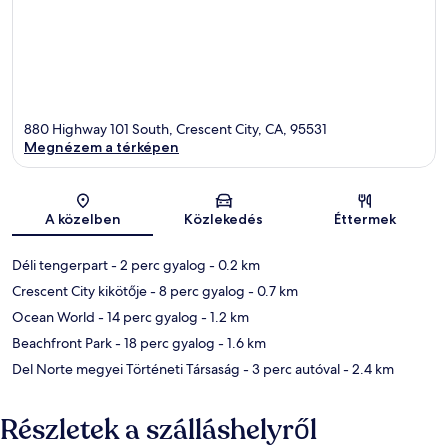
880 Highway 101 South, Crescent City, CA, 95531
Megnézem a térképen
Térkép
A közelben
Közlekedés
Éttermek
Déli tengerpart
- 2 perc gyalog
- 0.2 km
Crescent City kikötője
- 8 perc gyalog
- 0.7 km
Ocean World
- 14 perc gyalog
- 1.2 km
Beachfront Park
- 18 perc gyalog
- 1.6 km
Del Norte megyei Történeti Társaság
- 3 perc autóval
- 2.4 km
Részletek a szálláshelyről