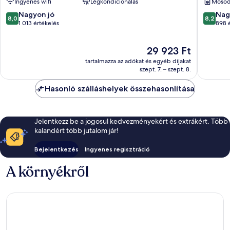
Ingyenes wifi
Légkondicionálás
Moso
8.0
8.2
Nagyon jó
Nag
8,0
8,2
ennyiből:
ennyiből
1 013 értékelés
898 
10,
10,
Nagyon
Nagyon
Az
29 923 Ft
jó,
jó,
ár
1 013
898
tartalmazza az adókat és egyéb díjakat
29 923 Ft
értékelés
értékelé
szept. 7. – szept. 8.
Hasonló szálláshelyek összehasonlítása
Jelentkezz be a jogosul kedvezményekért és extrákért. Több
kalandért több jutalom jár!
Bejelentkezés
Ingyenes regisztráció
A környékről