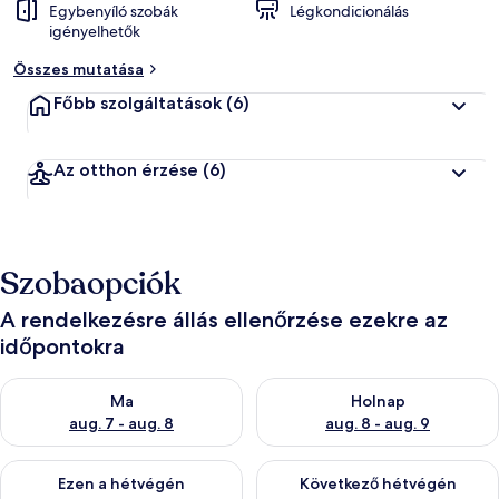
Egybenyíló szobák
Légkondicionálás
igényelhetők
Összes mutatása
Főbb szolgáltatások
(6)
Az otthon érzése
(6)
Szobaopciók
A rendelkezésre állás ellenőrzése ezekre az
időpontokra
A ma esti rendelkezésre állás ellenőrzése: aug. 7 - aug. 8
A holnapi rendelkezésre állás e
Ma
Holnap
aug. 7 - aug. 8
aug. 8 - aug. 9
A mostani hétvégi rendelkezésre állás ellenőrzése: aug. 7 - aug
A következő hétvégi rendelkezé
Ezen a hétvégén
Következő hétvégén