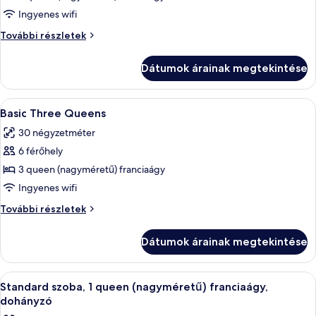
szoba,
Ingyenes wifi
2
Standard
További részletek
queen
szoba,
(nagyméretű)
2
Dátumok árainak megtekintése
queen
franciaágy,
(nagyméretű)
kilátással
franciaágy,
A
Egy kétágyas szoba, ülősarokkal és tele
az
5
kilátással
Basic Three Queens
következő
az
óceánra
30 négyzetméter
óceánra
szoba
további
6 férőhely
összes
részletei
képének
3 queen (nagyméretű) franciaágy
megtekintése:
Ingyenes wifi
Basic
Basic
További részletek
Three
Three
Queens
Queens
Dátumok árainak megtekintése
további
részletei
A
Egy szállodai szoba, amelyben találhat
5
Standard szoba, 1 queen (nagyméretű) franciaágy,
következő
dohányzó
szoba