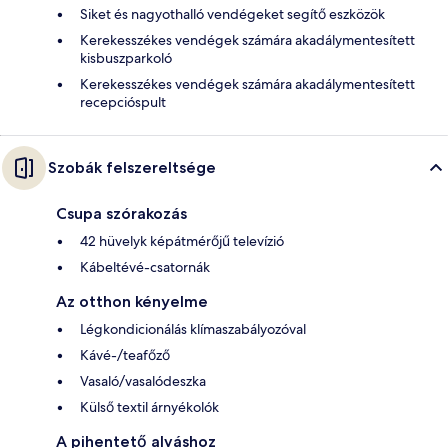
Siket és nagyothalló vendégeket segítő eszközök
Kerekesszékes vendégek számára akadálymentesített
kisbuszparkoló
Kerekesszékes vendégek számára akadálymentesített
recepcióspult
Szobák felszereltsége
Csupa szórakozás
42 hüvelyk képátmérőjű televízió
Kábeltévé-csatornák
Az otthon kényelme
Légkondicionálás klímaszabályozóval
Kávé-/teafőző
Vasaló/vasalódeszka
Külső textil árnyékolók
A pihentető alváshoz