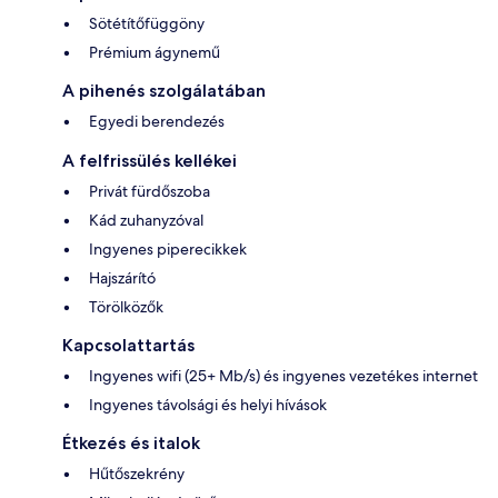
Sötétítőfüggöny
Prémium ágynemű
A pihenés szolgálatában
Egyedi berendezés
A felfrissülés kellékei
Privát fürdőszoba
Kád zuhanyzóval
Ingyenes piperecikkek
Hajszárító
Törölközők
Kapcsolattartás
Ingyenes wifi (25+ Mb/s) és ingyenes vezetékes internet
Ingyenes távolsági és helyi hívások
Étkezés és italok
Hűtőszekrény