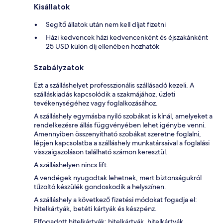
Kisállatok
Segítő állatok után nem kell díjat fizetni
Házi kedvencek házi kedvencenként és éjszakánként
25 USD külön díj ellenében hozhatók
Szabályzatok
Ezt a szálláshelyet professzionális szállásadó kezeli. A
szálláskiadás kapcsolódik a szakmájához, üzleti
tevékenységéhez vagy foglalkozásához.
A szálláshely egymásba nyíló szobákat is kínál, amelyeket a
rendelkezésre állás függvényében lehet igénybe venni.
Amennyiben összenyitható szobákat szeretne foglalni,
lépjen kapcsolatba a szálláshely munkatársaival a foglalási
visszaigazoláson található számon keresztül.
A szálláshelyen nincs lift.
A vendégek nyugodtak lehetnek, mert biztonságukról
tűzoltó készülék gondoskodik a helyszínen.
A szálláshely a következő fizetési módokat fogadja el:
hitelkártyák, betéti kártyák és készpénz.
Elfogadott hitelkártyák: hitelkártyák, hitelkártyák,