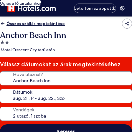
Ugrás a fő tartalomhoz
Letöltöm az appot
Összes szállás megtekintése
Anchor Beach Inn
2.0
csillagos
Motel Crescent City területén
szálláshely
Válassz dátumokat az árak megtekintéséhez
Hová utaznál?
Dátumok
Vendégek
Keresés