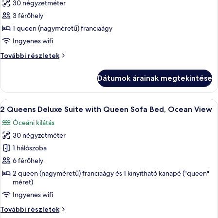
30 négyzetméter
összes
3 férőhely
képének
1 queen (nagyméretű) franciaágy
megtekintése:
Standard
Ingyenes wifi
szoba,
Standard
További részletek
1
szoba,
1
queen
Dátumok árainak megtekintése
queen
(nagyméretű)
(nagyméretű)
franciaágy,
franciaágy,
A
Egy szállodai szoba két ággyal, íróaszta
12
dohányzó
dohányzó
2 Queens Deluxe Suite with Queen Sofa Bed, Ocean View
következő
további
Óceáni kilátás
részletei
szoba
30 négyzetméter
összes
képének
1 hálószoba
megtekintése:
6 férőhely
2
2 queen (nagyméretű) franciaágy és 1 kinyitható kanapé ("queen"
Queens
méret)
Deluxe
Ingyenes wifi
Suite
2
További részletek
with
Queens