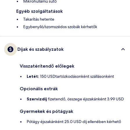
Mikrohullámú sütő
Egyéb szolgáltatások
Takarítás hetente
Egybenyíló/szomszédos szobák kérhetők
Díjak és szabályzatok
Visszatérítendő előlegek
Letét:
150 USDtartózkodásonként szállásonként
Opcionális extrák
Szervizdíj
fizetendő, összege éjszakánként 3.99 USD
Gyermekek és pótágyak
Pótágy éjszakánként 25.0 USD díj ellenében kérhető