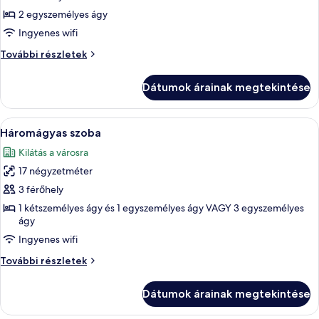
Szoba
2 egyszemélyes ágy
két
Ingyenes wifi
külön
Szoba
További részletek
ággyal
két
külön
Dátumok árainak megtekintése
ággyal
további
részletei
A
Egy szállodai szoba két ággyal, egy éj
5
Háromágyas szoba
következő
Kilátás a városra
szoba
17 négyzetméter
összes
képének
3 férőhely
megtekintése:
1 kétszemélyes ágy és 1 egyszemélyes ágy VAGY 3 egyszemélyes
ágy
Háromágyas
szoba
Ingyenes wifi
Háromágyas
További részletek
szoba
további
Dátumok árainak megtekintése
részletei