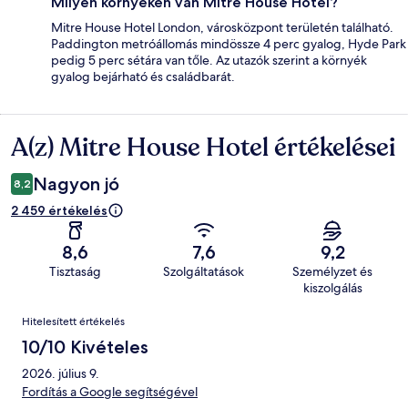
Milyen környéken van Mitre House Hotel?
Mitre House Hotel London, városközpont területén található.
Paddington metróállomás mindössze 4 perc gyalog, Hyde Park
pedig 5 perc sétára van tőle. Az utazók szerint a környék
gyalog bejárható és családbarát.
A(z) Mitre House Hotel értékelései
Értékelések
Nagyon jó
8,2
2 459 értékelés
8,6
7,6
9,2
Tisztaság
Szolgáltatások
Személyzet és
kiszolgálás
Értékelések
Hitelesített értékelés
10/10 Kivételes
2026. július 9.
Fordítás a Google segítségével