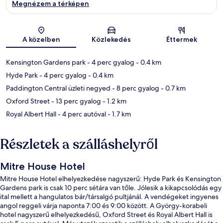
Megnézem a térképen
Térkép
A közelben
Közlekedés
Éttermek
Kensington Gardens park
- 4 perc gyalog
- 0.4 km
Hyde Park
- 4 perc gyalog
- 0.4 km
Paddington Central üzleti negyed
- 8 perc gyalog
- 0.7 km
Oxford Street
- 13 perc gyalog
- 1.2 km
Royal Albert Hall
- 4 perc autóval
- 1.7 km
Részletek a szálláshelyről
Mitre House Hotel
Mitre House Hotel elhelyezkedése nagyszerű: Hyde Park és Kensington
Gardens park is csak 10 perc sétára van tőle. Jólesik a kikapcsolódás egy
ital mellett a hangulatos bár/társalgó pultjánál. A vendégeket ingyenes
angol reggeli várja naponta 7:00 és 9:00 között. A György-korabeli
hotel nagyszerű elhelyezkedésű, Oxford Street és Royal Albert Hall is