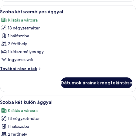
részletei
A
Egy hálószoba, amelyben van egy ágy, e
5
Szoba kétszemélyes ággyal
következő
Kilátás a városra
szoba
13 négyzetméter
összes
képének
1 hálószoba
megtekintése:
2 férőhely
Szoba
1 kétszemélyes ágy
kétszemélyes
Ingyenes wifi
ággyal
Szoba
További részletek
kétszemélyes
ággyal
Dátumok árainak megtekintése
további
részletei
A
Egy kétágyas szoba, ablakon függönnyel,
6
Szoba két külön ággyal
következő
Kilátás a városra
szoba
13 négyzetméter
összes
képének
1 hálószoba
megtekintése:
2 férőhely