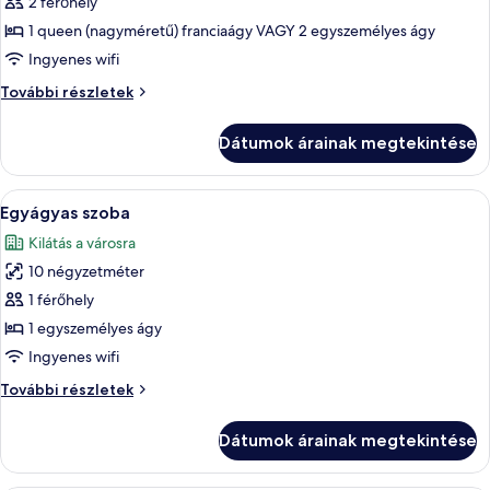
megtekintése:
2 férőhely
Junior
1 queen (nagyméretű) franciaágy VAGY 2 egyszemélyes ágy
lakosztály
Ingyenes wifi
Junior
További részletek
lakosztály
további
Dátumok árainak megtekintése
részletei
A
Egy szállodai szoba, amelyben találhat
5
Egyágyas szoba
következő
Kilátás a városra
szoba
10 négyzetméter
összes
képének
1 férőhely
megtekintése:
1 egyszemélyes ágy
Egyágyas
Ingyenes wifi
szoba
Egyágyas
További részletek
szoba
további
Dátumok árainak megtekintése
részletei