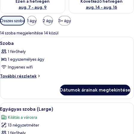
Ezen a hétvégén
Következő hétvégén
aug. 7 - aug. 9
aug. 14 - aug. 16
Szobákhoz
Összes szoba
1 ágy
2 ágy
3+ ágy
rendelkezésre
álló
14 szoba megjelenítése 14 közül
szűrők
A
Egy szállodai szoba, amelyben találhat
6
Szoba
következő
1 férőhely
szoba
1 egyszemélyes ágy
összes
képének
Ingyenes wifi
megtekintése:
Szoba
További részletek
Szoba
további
részletei
Dátumok árainak megtekintése
A
Egy reggelizőasztal, rajta pirítós, toj
5
Egyágyas szoba (Large)
következő
Kilátás a városra
szoba
13 négyzetméter
összes
képének
1 férőhely