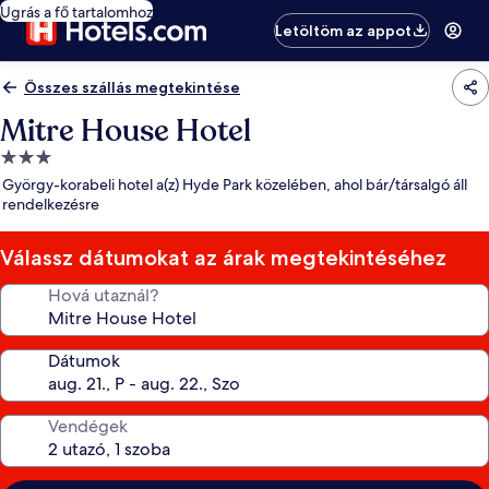
Ugrás a fő tartalomhoz
Letöltöm az appot
Összes szállás megtekintése
Mitre House Hotel
3.0
csillagos
György-korabeli hotel a(z) Hyde Park közelében, ahol bár/társalgó áll
szálláshely
rendelkezésre
Válassz dátumokat az árak megtekintéséhez
Hová utaznál?
Dátumok
Vendégek