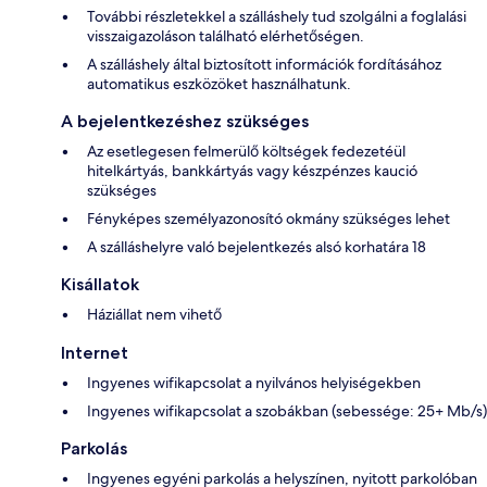
További részletekkel a szálláshely tud szolgálni a foglalási
visszaigazoláson található elérhetőségen.
A szálláshely által biztosított információk fordításához
automatikus eszközöket használhatunk.
A bejelentkezéshez szükséges
Az esetlegesen felmerülő költségek fedezetéül
hitelkártyás, bankkártyás vagy készpénzes kaució
szükséges
Fényképes személyazonosító okmány szükséges lehet
A szálláshelyre való bejelentkezés alsó korhatára 18
Kisállatok
Háziállat nem vihető
Internet
Ingyenes wifikapcsolat a nyilvános helyiségekben
Ingyenes wifikapcsolat a szobákban (sebessége: 25+ Mb/s)
Parkolás
Ingyenes egyéni parkolás a helyszínen, nyitott parkolóban