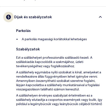
Díjak és szabályzatok
Parkolás
A parkolás magassági korlátokkal lehetséges
Szabályzatok
Ezt a szálláshelyet professzionális szállásadó kezeli. A
szálláskiadás kapcsolódik a szakmájához, üzleti
tevékenységéhez vagy foglalkozásához.
A szálláshely egymásba nyíló szobákat is kínál, amelyeket a
rendelkezésre állás függvényében lehet igénybe venni.
Amennyiben összenyitható szobákat szeretne foglalni,
lépjen kapcsolatba a szálláshely munkatársaival a foglalási
visszaigazoláson található számon keresztül.
A szálláshelyen érvényes szabályzat értelmében ez a
szálláshely elutasítja a csoportos események vagy bulik, így
például a legénybúcsúk vagy leánybúcsúk céljából történő