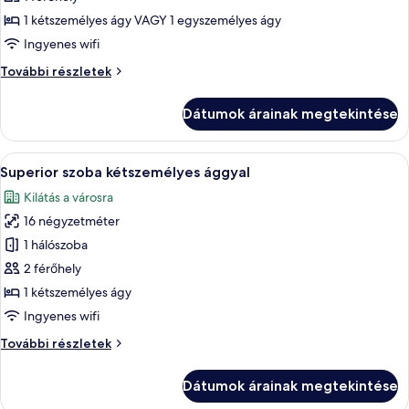
megtekintése:
1 kétszemélyes ágy VAGY 1 egyszemélyes ágy
Egyágyas
Ingyenes wifi
szoba
Egyágyas
További részletek
(Large)
szoba
(Large)
Dátumok árainak megtekintése
további
részletei
A
Egy szállodai szoba, amelyben egy nagy
8
Superior szoba kétszemélyes ággyal
következő
Kilátás a városra
szoba
16 négyzetméter
összes
képének
1 hálószoba
megtekintése:
2 férőhely
Superior
1 kétszemélyes ágy
szoba
Ingyenes wifi
kétszemélyes
Superior
További részletek
ággyal
szoba
kétszemélyes
Dátumok árainak megtekintése
ággyal
további