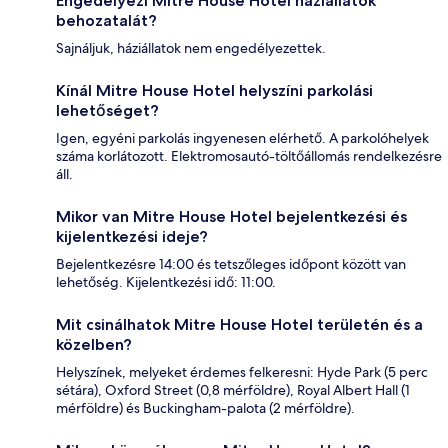
Engedélyezi Mitre House Hotel háziállatok
behozatalát?
Sajnáljuk, háziállatok nem engedélyezettek.
Kínál Mitre House Hotel helyszíni parkolási
lehetőséget?
Igen, egyéni parkolás ingyenesen elérhető. A parkolóhelyek
száma korlátozott. Elektromosautó-töltőállomás rendelkezésre
áll.
Mikor van Mitre House Hotel bejelentkezési és
kijelentkezési ideje?
Bejelentkezésre 14:00 és tetszőleges időpont között van
lehetőség. Kijelentkezési idő: 11:00.
Mit csinálhatok Mitre House Hotel területén és a
közelben?
Helyszínek, melyeket érdemes felkeresni: Hyde Park (5 perc
sétára), Oxford Street (0,8 mérföldre), Royal Albert Hall (1
mérföldre) és Buckingham-palota (2 mérföldre).