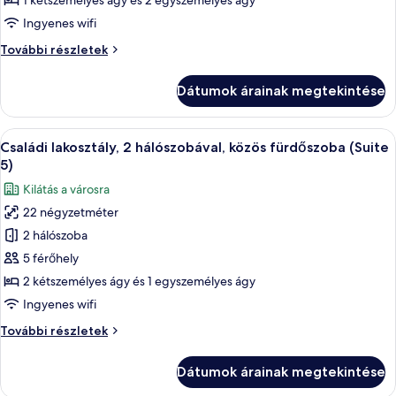
1 kétszemélyes ágy és 2 egyszemélyes ágy
lakosztály,
Ingyenes wifi
közös
Családi
További részletek
fürdőszoba
lakosztály,
közös
Dátumok árainak megtekintése
fürdőszoba
további
részletei
A
Egy szállodai szoba két ággyal, függönn
6
Családi lakosztály, 2 hálószobával, közös fürdőszoba (Suite
következő
5)
szoba
Kilátás a városra
összes
22 négyzetméter
képének
2 hálószoba
megtekintése:
Családi
5 férőhely
lakosztály,
2 kétszemélyes ágy és 1 egyszemélyes ágy
2
Ingyenes wifi
hálószobával,
Családi
További részletek
közös
lakosztály,
fürdőszoba
2
Dátumok árainak megtekintése
hálószobával,
(Suite
közös