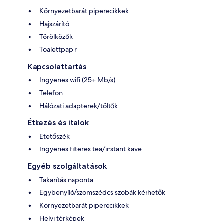
Környezetbarát piperecikkek
Hajszárító
Törölközők
Toalettpapír
Kapcsolattartás
Ingyenes wifi (25+ Mb/s)
Telefon
Hálózati adapterek/töltők
Étkezés és italok
Etetőszék
Ingyenes filteres tea/instant kávé
Egyéb szolgáltatások
Takarítás naponta
Egybenyíló/szomszédos szobák kérhetők
Környezetbarát piperecikkek
Helyi térképek