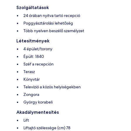
Szolgáltatások
24 órában nyitva tartó recepció
Poggyásztárolási lehetőség
Több nyelven beszélő személyzet
Létesítmények
4 épület/torony
Épült: 1840
Széf a recepción
Terasz
Könyvtár
Televízió a közös helyiségekben
Zongora
György korabeli
Akadálymentesítés
Lift
Liftajtó szélessége (cm) 78