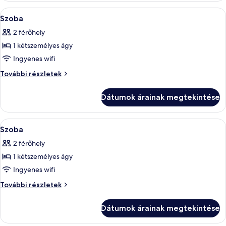
5)
fürdőszoba
A
Egy szállodai szoba, amelyben található
7
(Suite
Szoba
következő
5)
2 férőhely
további
szoba
részletei
1 kétszemélyes ágy
összes
képének
Ingyenes wifi
megtekintése:
Szoba
További részletek
Szoba
további
részletei
Dátumok árainak megtekintése
A
Egy szállodai szoba két ággyal, egy na
6
Szoba
következő
2 férőhely
szoba
1 kétszemélyes ágy
összes
képének
Ingyenes wifi
megtekintése:
Szoba
További részletek
Szoba
további
részletei
Dátumok árainak megtekintése