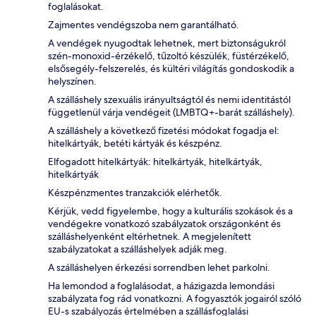
foglalásokat.
Zajmentes vendégszoba nem garantálható.
A vendégek nyugodtak lehetnek, mert biztonságukról
szén-monoxid-érzékelő, tűzoltó készülék, füstérzékelő,
elsősegély-felszerelés, és kültéri világítás gondoskodik a
helyszínen.
A szálláshely szexuális irányultságtól és nemi identitástól
függetlenül várja vendégeit (LMBTQ+-barát szálláshely).
A szálláshely a következő fizetési módokat fogadja el:
hitelkártyák, betéti kártyák és készpénz.
Elfogadott hitelkártyák: hitelkártyák, hitelkártyák,
hitelkártyák
Készpénzmentes tranzakciók elérhetők.
Kérjük, vedd figyelembe, hogy a kulturális szokások és a
vendégekre vonatkozó szabályzatok országonként és
szálláshelyenként eltérhetnek. A megjelenített
szabályzatokat a szálláshelyek adják meg.
A szálláshelyen érkezési sorrendben lehet parkolni.
Ha lemondod a foglalásodat, a házigazda lemondási
szabályzata fog rád vonatkozni. A fogyasztók jogairól szóló
EU-s szabályozás értelmében a szállásfoglalási