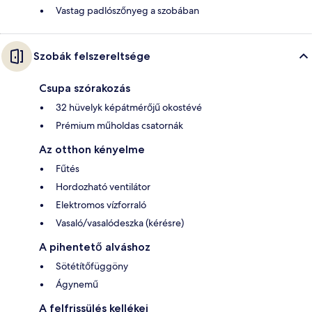
Vastag padlószőnyeg a szobában
Szobák felszereltsége
Csupa szórakozás
32 hüvelyk képátmérőjű okostévé
Prémium műholdas csatornák
Az otthon kényelme
Fűtés
Hordozható ventilátor
Elektromos vízforraló
Vasaló/vasalódeszka (kérésre)
A pihentető alváshoz
Sötétítőfüggöny
Ágynemű
A felfrissülés kellékei