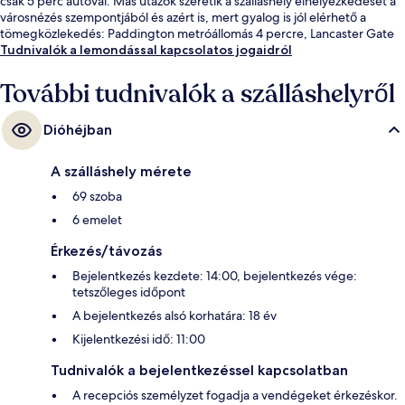
csak 5 perc autóval. Más utazók szeretik a szálláshely elhelyezkedését a
városnézés szempontjából és azért is, mert gyalog is jól elérhető a
tömegközlekedés: Paddington metróállomás 4 percre, Lancaster Gate
metróállomás pedig 5 percre van.
Tudnivalók a lemondással kapcsolatos jogaidról
További tudnivalók a szálláshelyről
Dióhéjban
A szálláshely mérete
69 szoba
6 emelet
Érkezés/távozás
Bejelentkezés kezdete: 14:00, bejelentkezés vége:
tetszőleges időpont
A bejelentkezés alsó korhatára: 18 év
Kijelentkezési idő: 11:00
Tudnivalók a bejelentkezéssel kapcsolatban
A recepciós személyzet fogadja a vendégeket érkezéskor.