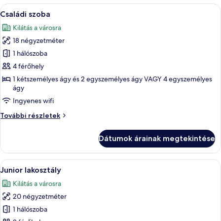
A
Egy szállodai szoba két ággyal, ablakka
6
Családi szoba
következő
Kilátás a városra
szoba
18 négyzetméter
összes
képének
1 hálószoba
megtekintése:
4 férőhely
Családi
1 kétszemélyes ágy és 2 egyszemélyes ágy VAGY 4 egyszemélyes
szoba
ágy
Ingyenes wifi
Családi
További részletek
szoba
további
Dátumok árainak megtekintése
részletei
A
Egy szállodai szoba, amelyben van egy 
8
Junior lakosztály
következő
Kilátás a városra
szoba
20 négyzetméter
összes
képének
1 hálószoba