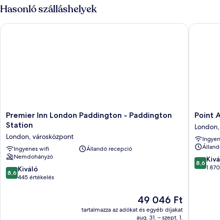
Hasonló szálláshelyek
Premier Inn London Paddington - Paddington Station
Point A 
Premier
Point
Premier Inn London Paddington - Paddington
Point 
Inn
A
Station
London,
London
London
London, városközpont
Ingyen
Paddington
Padding
Álland
-
Ingyenes wifi
Állandó recepció
London,
Nemdohányzó
Paddington
városkö
8.6
Kivá
8,6
Station
ennyiből
1 870
8.6
Kiváló
8,6
London,
10,
ennyiből:
445 értékelés
városközpont
Kiváló,
10,
1 870
Kiváló,
Az
49 046 Ft
értékelé
445
ár
tartalmazza az adókat és egyéb díjakat
értékelés
49 046 Ft
aug. 31. – szept. 1.