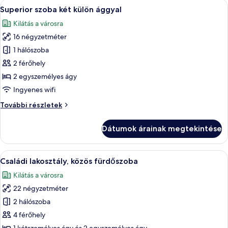
A
Egy szállodai szoba két ággyal, kék ágy
9
Superior szoba két külön ággyal
következő
Kilátás a városra
szoba
16 négyzetméter
összes
képének
1 hálószoba
megtekintése:
2 férőhely
Superior
2 egyszemélyes ágy
szoba
Ingyenes wifi
két
Superior
További részletek
külön
szoba
ággyal
két
Dátumok árainak megtekintése
külön
ággyal
további
A
Egy szállodai szoba két egyágyas ággyal,
6
részletei
Családi lakosztály, közös fürdőszoba
következő
Kilátás a városra
szoba
22 négyzetméter
összes
képének
2 hálószoba
megtekintése:
4 férőhely
Családi