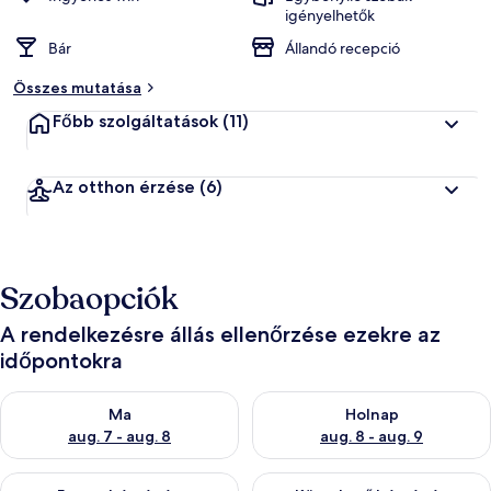
igényelhetők
Bár
Állandó recepció
Összes mutatása
Főbb szolgáltatások
(11)
Az otthon érzése
(6)
Szobaopciók
A rendelkezésre állás ellenőrzése ezekre az
időpontokra
A ma esti rendelkezésre állás ellenőrzése: aug. 7 - aug. 8
A holnapi rendelkezésre állás e
Ma
Holnap
aug. 7 - aug. 8
aug. 8 - aug. 9
A mostani hétvégi rendelkezésre állás ellenőrzése: aug. 7 - aug
A következő hétvégi rendelkezé