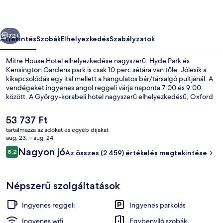
őző
Következő
72+
Áttekintés
Szobák
Elhelyezkedés
Szabályzatok
Mitre House Hotel elhelyezkedése nagyszerű: Hyde Park és
Kensington Gardens park is csak 10 perc sétára van tőle. Jólesik a
kikapcsolódás egy ital mellett a hangulatos bár/társalgó pultjánál. A
vendégeket ingyenes angol reggeli várja naponta 7:00 és 9:00
között. A György-korabeli hotel nagyszerű elhelyezkedésű, Oxford
Street és Royal Albert Hall is csak 5 perc autóval. Más utazók szeretik
a szálláshely elhelyezkedését a városnézés szempontjából és azért is,
A
53 737 Ft
mert gyalog is jól elérhető a tömegközlekedés: Paddington
jelenlegi
tartalmazza az adókat és egyéb díjakat
metróállomás 4 percre, Lancaster Gate metróállomás pedig 5 percre
ár
aug. 23. – aug. 24.
van.
Külső rész
53 737 Ft
Értékelések
Nagyon jó
8,2
Az összes (2 459) értékelés megtekintése
8,2 ennyiből: 10
Népszerű szolgáltatások
Ingyenes reggeli
Ingyenes parkolás
Ingyenes wifi
Egybenyíló szobák