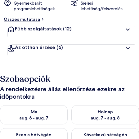
Gyermekbarát
Síelési
programlehetőségek
lehetőség/felszerelés
Összes mutatása
Főbb szolgáltatások
(12)
Az otthon érzése
(6)
Szobaopciók
A rendelkezésre állás ellenőrzése ezekre az
időpontokra
A ma esti rendelkezésre állás ellenőrzése: aug. 6 - aug. 7
A holnapi rendelkezésre állás e
Ma
Holnap
aug. 6 - aug. 7
aug. 7 - aug. 8
A mostani hétvégi rendelkezésre állás ellenőrzése: aug. 7 - aug
A következő hétvégi rendelkezé
Ezen a hétvégén
Következő hétvégén