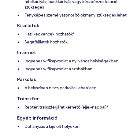
hitelkártyás, bankkártyás vagy készpénzes kaució
szükséges
Fényképes személyazonosító okmány szükséges lehet
Kisállatok
Házi kedvencek hozhatók*
Segítőállatok hozhatók
Internet
Ingyenes wifikapcsolat a nyilvános helyiségekben
Ingyenes wifikapcsolat a szobákban
Parkolás
A helyszínen nincs parkolási lehetőség
Transzfer
Reptéri transzferjárat kérhető (éjjel-nappal)*
Egyéb információ
Dohányzás a kijelölt helyeken