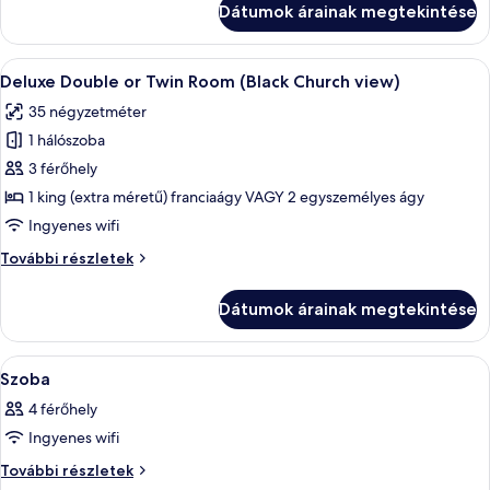
Dátumok árainak megtekintése
részletei
A
Egy szállodai szoba, amelyben egy nagy 
19
Deluxe Double or Twin Room (Black Church view)
következő
35 négyzetméter
szoba
1 hálószoba
összes
képének
3 férőhely
megtekintése:
1 king (extra méretű) franciaágy VAGY 2 egyszemélyes ágy
Deluxe
Ingyenes wifi
Double
Deluxe
További részletek
or
Double
Twin
or
Dátumok árainak megtekintése
Twin
Room
Room
(Black
(Black
A
Egy hálószoba, melyben fából készült á
Church
3
Church
Szoba
következő
view)
view)
4 férőhely
további
szoba
részletei
Ingyenes wifi
összes
képének
Szoba
További részletek
további