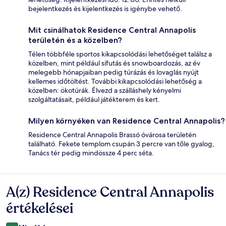
bejelentkezés és kijelentkezés is igénybe vehető.
Mit csinálhatok Residence Central Annapolis
területén és a közelben?
Télen többféle sportos kikapcsolódási lehetőséget találsz a
közelben, mint például sífutás és snowboardozás, az év
melegebb hónapjaiban pedig túrázás és lovaglás nyújt
kellemes időtöltést. További kikapcsolódási lehetőség a
közelben: ökotúrák. Élvezd a szálláshely kényelmi
szolgáltatásait, például játékterem és kert.
Milyen környéken van Residence Central Annapolis?
Residence Central Annapolis Brassó óvárosa területén
található. Fekete templom csupán 3 percre van tőle gyalog,
Tanács tér pedig mindössze 4 perc séta.
A(z) Residence Central Annapolis
Értékelések
értékelései