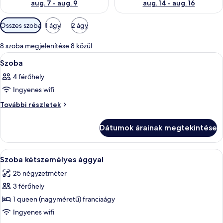
aug. 7 - aug. 9
aug. 14 - aug. 16
Szobákhoz
Összes szoba
1 ágy
2 ágy
rendelkezésre
álló
8 szoba megjelenítése 8 közül
szűrők
A
Egy hálószoba, amelyben található egy 
5
Szoba
következő
4 férőhely
szoba
Ingyenes wifi
összes
képének
Szoba
További részletek
további
megtekintése:
részletei
Szoba
Dátumok árainak megtekintése
A
Egy hálószoba, amelyben található egy 
12
Szoba kétszemélyes ággyal
következő
25 négyzetméter
szoba
3 férőhely
összes
képének
1 queen (nagyméretű) franciaágy
megtekintése:
Ingyenes wifi
Szoba