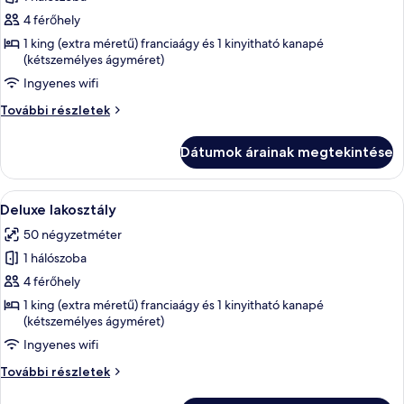
összes
képének
4 férőhely
megtekintése:
1 king (extra méretű) franciaágy és 1 kinyitható kanapé
(kétszemélyes ágyméret)
Lakosztály,
1
Ingyenes wifi
hálószobával
Lakosztály,
További részletek
1
hálószobával
Dátumok árainak megtekintése
további
részletei
A
Egy igényesen berendezett szállodai s
4
Deluxe lakosztály
következő
50 négyzetméter
szoba
1 hálószoba
összes
képének
4 férőhely
megtekintése:
1 king (extra méretű) franciaágy és 1 kinyitható kanapé
(kétszemélyes ágyméret)
Deluxe
lakosztály
Ingyenes wifi
Deluxe
További részletek
lakosztály
további