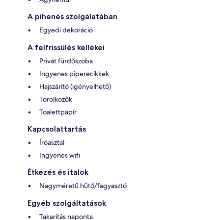
A pihenés szolgálatában
Egyedi dekoráció
A felfrissülés kellékei
Privát fürdőszoba
Ingyenes piperecikkek
Hajszárító (igényelhető)
Törölközők
Toalettpapír
Kapcsolattartás
Íróasztal
Ingyenes wifi
Étkezés és italok
Nagyméretű hűtő/fagyasztó
Egyéb szolgáltatások
Takarítás naponta