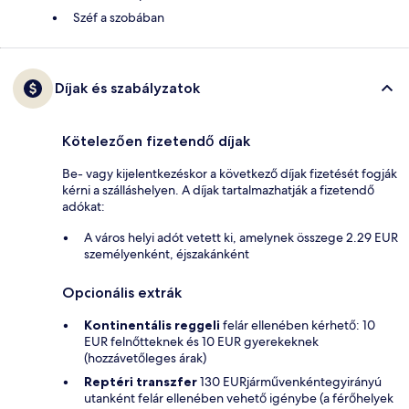
Széf a szobában
Díjak és szabályzatok
Kötelezően fizetendő díjak
Be- vagy kijelentkezéskor a következő díjak fizetését fogják
kérni a szálláshelyen. A díjak tartalmazhatják a fizetendő
adókat:
A város helyi adót vetett ki, amelynek összege 2.29 EUR
személyenként, éjszakánként
Opcionális extrák
Kontinentális reggeli
felár ellenében kérhető: 10
EUR felnőtteknek és 10 EUR gyerekeknek
(hozzávetőleges árak)
Reptéri transzfer
130 EURjárművenkéntegyirányú
utanként felár ellenében vehető igénybe (a férőhelyek