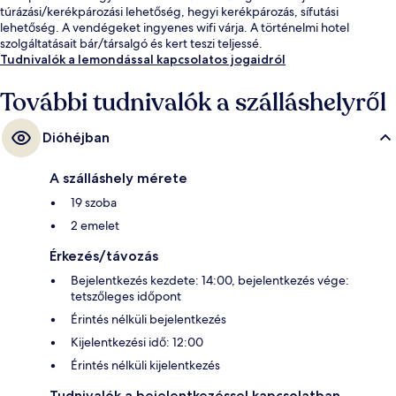
túrázási/kerékpározási lehetőség, hegyi kerékpározás, sífutási
lehetőség. A vendégeket ingyenes wifi várja. A történelmi hotel
szolgáltatásait bár/társalgó és kert teszi teljessé.
Tudnivalók a lemondással kapcsolatos jogaidról
További tudnivalók a szálláshelyről
Dióhéjban
A szálláshely mérete
19 szoba
2 emelet
Érkezés/távozás
Bejelentkezés kezdete: 14:00, bejelentkezés vége:
tetszőleges időpont
Érintés nélküli bejelentkezés
Kijelentkezési idő: 12:00
Érintés nélküli kijelentkezés
Tudnivalók a bejelentkezéssel kapcsolatban