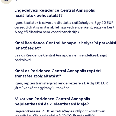
Engedélyezi Residence Central Annapolis
háziállatok behozatalát?
Igen, kisállatok is szívesen látottak a szálláshelyen. Egy 20 EUR
összegű díjat számítanak fel házi kedvencenként, éjszakánként.
A segítő állatokra nem vonatkoznak díjak..
Kínál Residence Central Annapolis helyszíni parkolási
lehetőséget?
Sajnos Residence Central Annapolis nem rendelkezik saját
parkolóval.
Kínál ez Residence Central Annapolis reptéri
transzfer szolgáltatást?
Igen, reptéri transzferjárat rendelkezésre áll. A díj 130 EUR
járművenként egyirányú utanként.
Mikor van Residence Central Annapolis
bejelentkezési és kijelentkezési ideje?
Bejelentkezésre 14:00 és tetszőleges időpont között van
lehetőség. Kijelentkezési idő: 12:00. Érintés nélküli