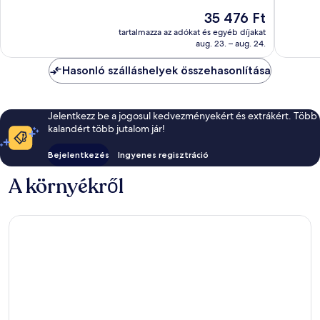
Csodálat
13
10,
Az
35 476 Ft
52
Brassó
Kivételes,
ár
értékelé
óvárosa
174
tartalmazza az adókat és egyéb díjakat
35 476 Ft
aug. 23. – aug. 24.
értékelés
Hasonló szálláshelyek összehasonlítása
Jelentkezz be a jogosul kedvezményekért és extrákért. Több
kalandért több jutalom jár!
Bejelentkezés
Ingyenes regisztráció
A környékről