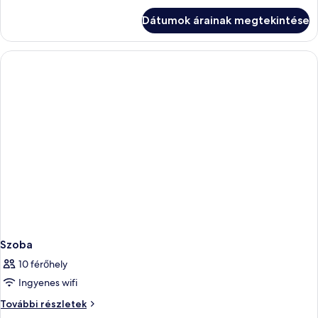
megtekintése:
részletei
Szoba
Dátumok árainak megtekintése
Szoba
10 férőhely
Ingyenes wifi
Szoba
További részletek
további