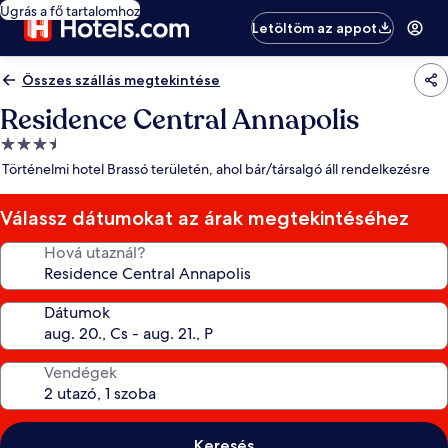
Ugrás a fő tartalomhoz
Letöltöm az appot
Összes szállás megtekintése
Residence Central Annapolis
3.5
csillagos
Történelmi hotel Brassó területén, ahol bár/társalgó áll rendelkezésre
szálláshely
Válassz dátumokat az árak megtekintéséhez
Hová utaznál?
Dátumok
Vendégek
Keresés