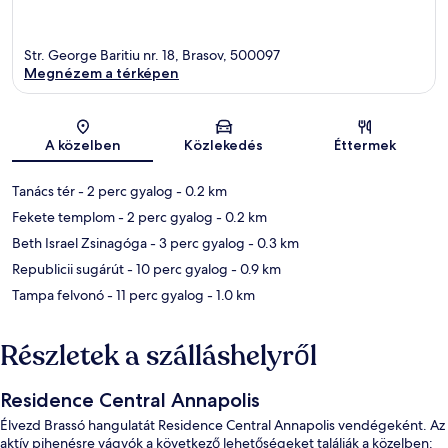
Str. George Baritiu nr. 18, Brasov, 500097
Megnézem a térképen
Térkép
A közelben
Közlekedés
Éttermek
Tanács tér
- 2 perc gyalog
- 0.2 km
Fekete templom
- 2 perc gyalog
- 0.2 km
Beth Israel Zsinagóga
- 3 perc gyalog
- 0.3 km
Republicii sugárút
- 10 perc gyalog
- 0.9 km
Tampa felvonó
- 11 perc gyalog
- 1.0 km
Részletek a szálláshelyről
Residence Central Annapolis
Élvezd Brassó hangulatát Residence Central Annapolis vendégeként. Az
aktív pihenésre vágyók a következő lehetőségeket találják a közelben: