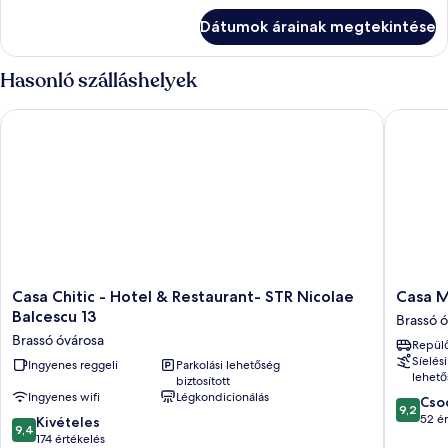
részletei
Dátumok árainak megtekintése
Hasonló szálláshelyek
Casa Chitic - Hotel & Restaurant- STR Nicolae Balcescu 13
Casa Mo
Casa
Casa
Casa Chitic - Hotel & Restaurant- STR Nicolae
Casa 
Chitic
Monte
Balcescu 13
Brassó 
-
Verde
Brassó óvárosa
Repülő
Hotel
Brassó
Síelési
&
Ingyenes reggeli
Parkolási lehetőség
óvárosa
lehető
biztosított
Restaurant-
Ingyenes wifi
Légkondicionálás
9.2
STR
Cso
9,2
ennyiből
Nicolae
52 ér
9.4
Kivételes
9,4
10,
Balcescu
ennyiből:
174 értékelés