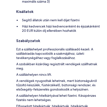
maximális száma 3)
Kisállatok
Segítő állatok után nem kell díjat fizetni
Házi kedvencek házi kedvencenként és éjszakánként
20 EUR külön díj ellenében hozhatók
Szabályzatok
Ezt a szálláshelyet professzionális szállásadó kezeli. A
szálláskiadás kapcsolódik a szakmájához, üzleti
tevékenységéhez vagy foglalkozásához.
A szobákban kizárólag regisztrált vendégek szállhatnak
meg.
A szálláshelyen nincs lift.
A vendégek nyugodtak lehetnek, mert biztonságukról
tűzoltó készülék, füstérzékelő, biztonsági rendszer, és
elsősegély-felszerelés gondoskodik a helyszínen.
A szálláshelyen hitelkártyával lehet fizetni. Készpénzes
fizetés nem lehetséges.
Elfogadott hitelkártyák: hitelkártyák, hitelkártyák