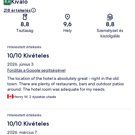
Kiváló
8,6
218 értékelés
8,8
9,6
8,8
Tisztaság
Hely
Személyzet és
kiszolgálás
Értékelések
Hitelesített értékelés
10/10 Kivételes
2026. június 3.
Fordítás a Google segítségével
The location of the hotel is absolutely great - right in the old
town. There are plenty of restaurants, bars and outdoor patios
around. The hotel room was adequate for my needs.
Henry W, 2 éjszakás utazás
Hitelesített értékelés
10/10 Kivételes
2026. március 7.