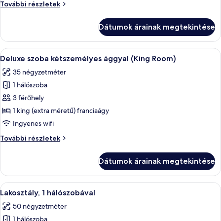
Szoba
További részletek
kétszemélyes
kétszemélyes
ággyal
ággyal
Dátumok árainak megtekintése
további
részletei
A
Egy szállodai szoba, amelyben található 
6
Deluxe szoba kétszemélyes ággyal (King Room)
következő
35 négyzetméter
szoba
1 hálószoba
összes
képének
3 férőhely
megtekintése:
1 king (extra méretű) franciaágy
Deluxe
Ingyenes wifi
szoba
Deluxe
További részletek
kétszemélyes
szoba
ággyal
kétszemélyes
Dátumok árainak megtekintése
ággyal
(King
(King
Room)
Room)
A
Egy hangulatos nappali, melyben egy fa
4
további
Lakosztály, 1 hálószobával
következő
részletei
50 négyzetméter
szoba
1 hálószoba