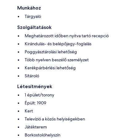
Munkához
Tárgyaló
Szolgáltatások
Meghatározott időben nyitva tartó recepció
Kirándulás- és belépőjegy-foglalás
Poggyásztárolási lehetőség
Több nyelven beszélő személyzet
Kerékpárbérlési lehetőség
Sítároló
Létesítmények
1 épület/torony
Épült: 1909
Kert
Televízió a közös helyiségekben
Játékterem
Borkostolóhelyszín