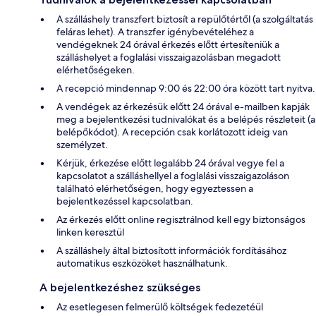
A szálláshely transzfert biztosít a repülőtértől (a szolgáltatás
feláras lehet). A transzfer igénybevételéhez a
vendégeknek 24 órával érkezés előtt értesíteniük a
szálláshelyet a foglalási visszaigazolásban megadott
elérhetőségeken.
A recepció mindennap 9:00 és 22:00 óra között tart nyitva.
A vendégek az érkezésük előtt 24 órával e-mailben kapják
meg a bejelentkezési tudnivalókat és a belépés részleteit (a
belépőkódot). A recepción csak korlátozott ideig van
személyzet.
Kérjük, érkezése előtt legalább 24 órával vegye fel a
kapcsolatot a szálláshellyel a foglalási visszaigazoláson
található elérhetőségen, hogy egyeztessen a
bejelentkezéssel kapcsolatban.
Az érkezés előtt online regisztrálnod kell egy biztonságos
linken keresztül
A szálláshely által biztosított információk fordításához
automatikus eszközöket használhatunk.
A bejelentkezéshez szükséges
Az esetlegesen felmerülő költségek fedezetéül