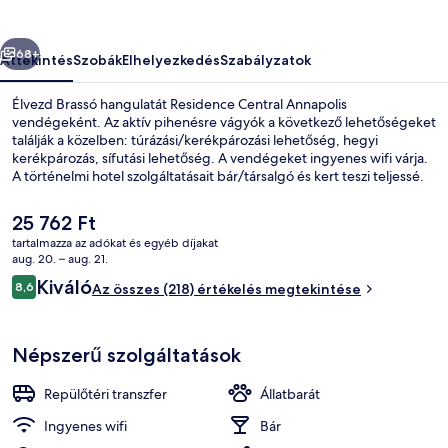
őző
Következő
68+
Áttekintés
Szobák
Elhelyezkedés
Szabályzatok
Élvezd Brassó hangulatát Residence Central Annapolis
vendégeként. Az aktív pihenésre vágyók a következő lehetőségeket
találják a közelben: túrázási/kerékpározási lehetőség, hegyi
kerékpározás, sífutási lehetőség. A vendégeket ingyenes wifi várja.
A történelmi hotel szolgáltatásait bár/társalgó és kert teszi teljessé.
A
25 762 Ft
jelenlegi
tartalmazza az adókat és egyéb díjakat
ár
aug. 20. – aug. 21.
A szálláshely homlokzata
25 762 Ft
Értékelések
Kiváló
8,6
Az összes (218) értékelés megtekintése
8,6 ennyiből: 10
Népszerű szolgáltatások
Repülőtéri transzfer
Állatbarát
Ingyenes wifi
Bár