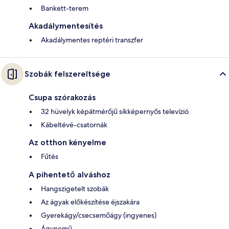
Bankett-terem
Akadálymentesítés
Akadálymentes reptéri transzfer
Szobák felszereltsége
Csupa szórakozás
32 hüvelyk képátmérőjű síkképernyős televízió
Kábeltévé-csatornák
Az otthon kényelme
Fűtés
A pihentető alváshoz
Hangszigetelt szobák
Az ágyak előkészítése éjszakára
Gyerekágy/csecsemőágy (ingyenes)
Ágynemű