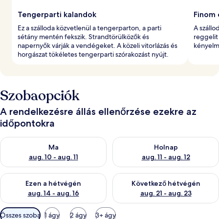
Tengerparti kalandok
Finom 
Ez a szálloda közvetlenül a tengerparton, a parti
A szállo
sétány mentén fekszik. Strandtörülközők és
reggelit
napernyők várják a vendégeket. A közeli vitorlázás és
kényelm
horgászat tökéletes tengerparti szórakozást nyújt.
Szobaopciók
A rendelkezésre állás ellenőrzése ezekre az
időpontokra
A ma esti rendelkezésre állás ellenőrzése: aug. 10 - aug. 11
A holnapi rendelkezésre állás e
Ma
Holnap
aug. 10 - aug. 11
aug. 11 - aug. 12
A mostani hétvégi rendelkezésre állás ellenőrzése: aug. 14 - au
A következő hétvégi rendelkezé
Ezen a hétvégén
Következő hétvégén
aug. 14 - aug. 16
aug. 21 - aug. 23
Szobákhoz
Összes szoba
1 ágy
2 ágy
3+ ágy