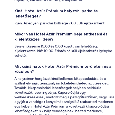
Kínál Hotel Azúr Prémium helyszíni parkolási
lehetőséget?
Igen. Az egyéni parkolás költsége 7.00 EUR éjszakánként.
Mikor van Hotel Azúr Prémium bejelentkezési és
kijelentkezési ideje?
Bejelentkezésre 15:00 és 0:00 között van lehetőség.
Kijelentkezési idő: 10:00. Érintés nélküli kijelentkezés igénybe
vehető.
Mit csinálhatok Hotel Azúr Prémium területén és a
közelben?
A helyszínen horgászat kínál kellemes kikapcsolódást, és a
szálláshely saját teniszpályáin tökéletesítheted az ütéseidet.
További kikapcsolódási lehetőségek helyben például a
következők: bowlingpálya. Kapcsolódj ki egy
wellnesskezeléssel, mártózz meg a pezsgőfürdőben, vagy ússz
egy jót a vendégek kényelmét szolgáló 2 szabadtéri medence
egyikében. Hotel Azúr Prémium a következő kikapcsolódási
lehetőségeket is kínálja vendégeinek: beltéri medence,