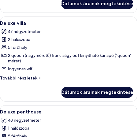
Dátumok árainak megtekintése
részletei
A
Egy modern szállodai szoba, melyben e
4
Deluxe villa
következő
47 négyzetméter
szoba
2 hálószoba
összes
képének
5 férőhely
megtekintése:
2 queen (nagyméretű) franciaágy és 1 kinyitható kanapé ("queen"
méret)
Deluxe
villa
Ingyenes wifi
Deluxe
További részletek
villa
további
Dátumok árainak megtekintése
részletei
A
Egy modern szállodai szoba, amelyben 
8
Deluxe penthouse
következő
48 négyzetméter
szoba
1 hálószoba
összes
képének
5 férőhely