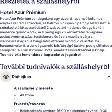
Részletek a szálláshelyről
Hotel Azúr Prémium
Hotel Azúr Prémium vendégeként egy vízparti napernyő kellemes
árnyéka vár rád a strandon, és Balaton is csupán 5 percnyi sétára lesz. A
szórakoztató kikapcsolódásról 2 szabadtéri medence és egy beltéri
medence gondoskodik, akik pedig egy kis kényeztetésre vágynak,
azokat svédmasszázs, testtekercselés és arckezelés is várja a
wellnessrészlegen. A hangulatos étterem mindig jó választás, ha
harapnál valamit, a vendégszerető bár/társalgó italaival pedig olthatod a
szomjadat. A luxusszínvonalú hotel emellett a következőket is kínálja:
medence melletti bár, fitneszlétesítmény és fedett teniszpálya.
Tudnivalók a lemondással kapcsolatos jogaidról
További tudnivalók a szálláshelyről
Dióhéjban
A szálláshely mérete
49 szoba
Érkezés/távozás
Bejelentkezés kezdete: 15:00, bejelentkezés vége: 0:00