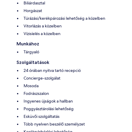
Biliárdasztal
Horgászat
Túrázási/kerékpározási lehetőség a közelben
Vitorlázás a közelben
Vízisíelés a közelben
Munkához
Tárgyaló
Szolgáltatások
24 órában nyitva tartó recepció
Concierge-szolgálat
Mosoda
Fodrászszalon
Ingyenes újságok a hallban
Poggyásztárolási lehetőség
Esküvői szolgáltatás
Több nyelven beszélő személyzet
Kerékpárbérlési lehetőség