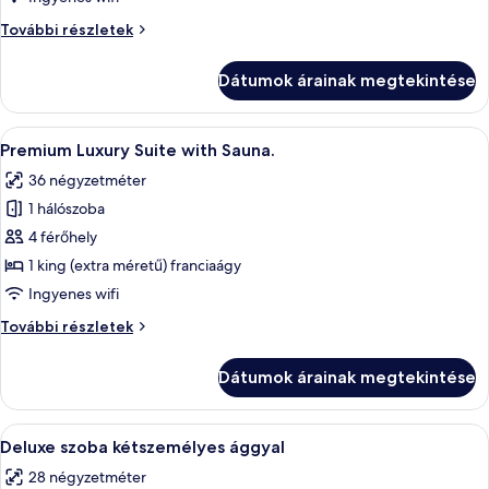
Junior
Premium
További részletek
Suite
Junior
with
Suite
Dátumok árainak megtekintése
with
Balcony
Balcony
további
A
Egy szállodai szoba, melyben zöld kana
1
részletei
Premium Luxury Suite with Sauna.
következő
36 négyzetméter
szoba
1 hálószoba
összes
képének
4 férőhely
megtekintése:
1 king (extra méretű) franciaágy
Premium
Ingyenes wifi
Luxury
Premium
További részletek
Suite
Luxury
with
Suite
Dátumok árainak megtekintése
with
Sauna.
Sauna.
további
A
Deluxe szoba kétszemélyes ággyal | H
4
részletei
Deluxe szoba kétszemélyes ággyal
következő
28 négyzetméter
szoba