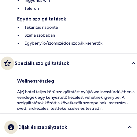
Ingyenes wifi
Telefon
Egyéb szolgáltatások
Takarítás naponta
Széf a szobában
Egybenyíló/szomszédos szobák kérhetők
Speciális szolgáltatások
Wellnessrészleg
A(z) hotel teljes körű szolgáltatást nyújtó wellnessfürdőjében a
vendégek egy kényeztető kezelést vehetnek igénybe. A
szolgáltatások között a következők szerepelnek: masszázs -
svéd, arckezelés, testtekercselés és testradír.
Díjak és szabályzatok