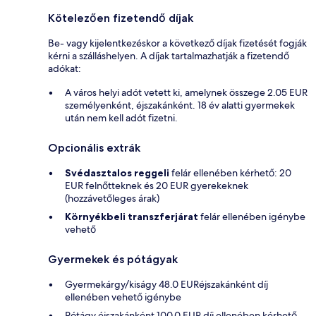
Kötelezően fizetendő díjak
Be- vagy kijelentkezéskor a következő díjak fizetését fogják
kérni a szálláshelyen. A díjak tartalmazhatják a fizetendő
adókat:
A város helyi adót vetett ki, amelynek összege 2.05 EUR
személyenként, éjszakánként. 18 év alatti gyermekek
után nem kell adót fizetni.
Opcionális extrák
Svédasztalos reggeli
felár ellenében kérhető: 20
EUR felnőtteknek és 20 EUR gyerekeknek
(hozzávetőleges árak)
Környékbeli transzferjárat
felár ellenében igénybe
vehető
Gyermekek és pótágyak
Gyermekárgy/kiságy 48.0 EURéjszakánként díj
ellenében vehető igénybe
Pótágy éjszakánként 100.0 EUR díj ellenében kérhető