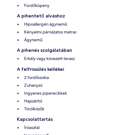
Fürdőköpeny
A pihentető alváshoz
Hipoallergén ágynemű
Kényelmi párnázatos matrac
Ágynemű
A pihenés szolgálatában
Erkély vagy kövezett terasz
A felfrissülés kellékei
2 fürdőszoba
Zuhanyzó
Ingyenes piperecikkek
Hajszárító
Törölközők
Kapcsolattartás
Íróasztal