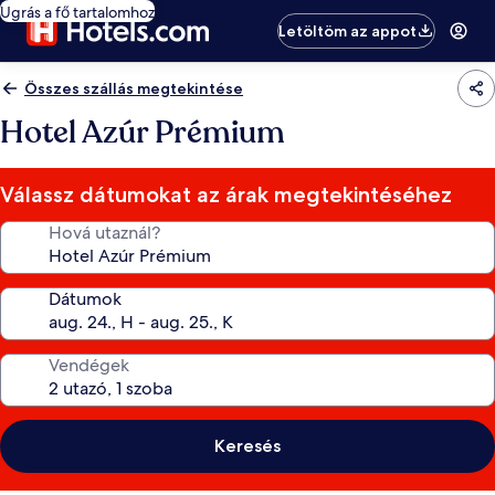
Ugrás a fő tartalomhoz
Letöltöm az appot
Összes szállás megtekintése
Hotel Azúr Prémium
Válassz dátumokat az árak megtekintéséhez
Hová utaznál?
Dátumok
Vendégek
Keresés