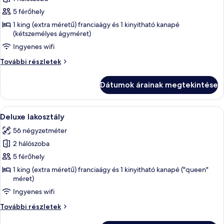
összes
képének
5 férőhely
megtekintése:
1 king (extra méretű) franciaágy és 1 kinyitható kanapé
(kétszemélyes ágyméret)
Deluxe
stúdió
Ingyenes wifi
lakosztály
Deluxe
További részletek
stúdió
lakosztály
Dátumok árainak megtekintése
további
részletei
A
Egy szállodai szoba, amelyben találhat
6
Deluxe lakosztály
következő
56 négyzetméter
szoba
2 hálószoba
összes
képének
5 férőhely
megtekintése:
1 king (extra méretű) franciaágy és 1 kinyitható kanapé ("queen"
méret)
Deluxe
lakosztály
Ingyenes wifi
Deluxe
További részletek
lakosztály
további