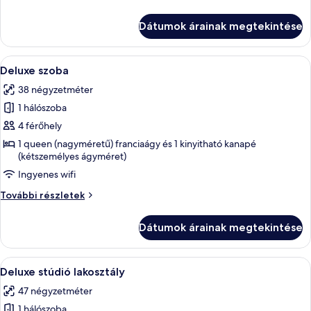
négyágyas
szoba
Dátumok árainak megtekintése
további
részletei
A
Egy szállodai szoba, amelyben egy nagy 
4
Deluxe szoba
következő
38 négyzetméter
szoba
1 hálószoba
összes
képének
4 férőhely
megtekintése:
1 queen (nagyméretű) franciaágy és 1 kinyitható kanapé
(kétszemélyes ágyméret)
Deluxe
szoba
Ingyenes wifi
Deluxe
További részletek
szoba
további
Dátumok árainak megtekintése
részletei
A
Egy modern szállodai szoba, amelyben e
5
Deluxe stúdió lakosztály
következő
47 négyzetméter
szoba
1 hálószoba