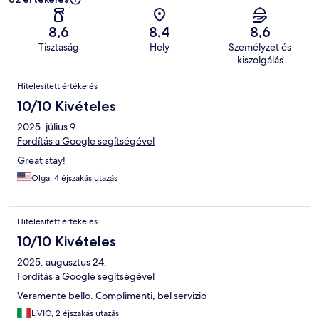
8,6
8,4
8,6
Tisztaság
Hely
Személyzet és
kiszolgálás
Értékelések
Hitelesített értékelés
10/10 Kivételes
2025. július 9.
Fordítás a Google segítségével
Great stay!
Olga, 4 éjszakás utazás
Hitelesített értékelés
10/10 Kivételes
2025. augusztus 24.
Fordítás a Google segítségével
Veramente bello. Complimenti, bel servizio
LIVIO, 2 éjszakás utazás