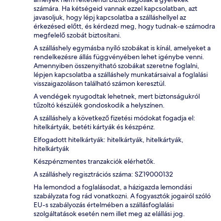
számára. Ha kétségeid vannak ezzel kapcsolatban, azt
javasoljuk, hogy lépj kapcsolatba a szálláshellyel az
érkezésed előtt, és kérdezd meg, hogy tudnak-e számodra
megfelelő szobát biztosítani.
A szálláshely egymásba nyíló szobákat is kínál, amelyeket a
rendelkezésre állás függvényében lehet igénybe venni.
Amennyiben összenyitható szobákat szeretne foglalni,
lépjen kapcsolatba a szálláshely munkatársaival a foglalási
visszaigazoláson található számon keresztül.
A vendégek nyugodtak lehetnek, mert biztonságukról
tűzoltó készülék gondoskodik a helyszínen.
A szálláshely a következő fizetési módokat fogadja el:
hitelkártyák, betéti kártyák és készpénz.
Elfogadott hitelkártyák: hitelkártyák, hitelkártyák,
hitelkártyák
Készpénzmentes tranzakciók elérhetők.
A szálláshely regisztrációs száma: SZ19000132
Ha lemondod a foglalásodat, a házigazda lemondási
szabályzata fog rád vonatkozni. A fogyasztók jogairól szóló
EU-s szabályozás értelmében a szállásfoglalási
szolgáltatások esetén nem illet meg az elállási jog.