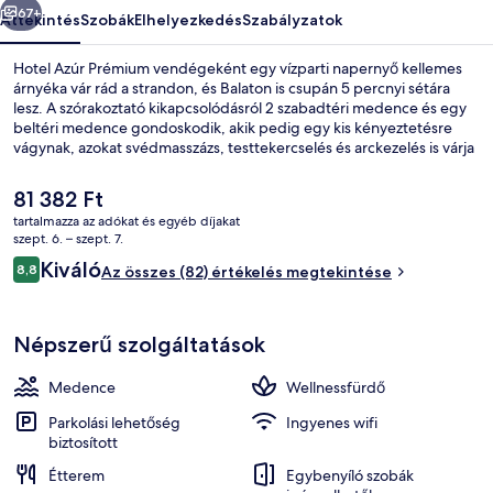
67+
Áttekintés
Szobák
Elhelyezkedés
Szabályzatok
Hotel Azúr Prémium vendégeként egy vízparti napernyő kellemes
árnyéka vár rád a strandon, és Balaton is csupán 5 percnyi sétára
lesz. A szórakoztató kikapcsolódásról 2 szabadtéri medence és egy
beltéri medence gondoskodik, akik pedig egy kis kényeztetésre
vágynak, azokat svédmasszázs, testtekercselés és arckezelés is várja
a wellnessrészlegen. A hangulatos étterem mindig jó választás, ha
harapnál valamit, a vendégszerető bár/társalgó italaival pedig
A
81 382 Ft
olthatod a szomjadat. A luxusszínvonalú hotel emellett a
jelenlegi
tartalmazza az adókat és egyéb díjakat
következőket is kínálja: medence melletti bár, fitneszlétesítmény és
ár
szept. 6. – szept. 7.
fedett teniszpálya.
Beltéri medence, 2 szabadtéri medenc
81 382 Ft
Értékelések
Kiváló
8,8
Az összes (82) értékelés megtekintése
8,8 ennyiből: 10
Népszerű szolgáltatások
Medence
Wellnessfürdő
Parkolási lehetőség
Ingyenes wifi
biztosított
Étterem
Egybenyíló szobák