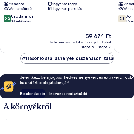
Medence
Ingyenes reggeli
Mede
&
Wellnessfürdő
Ingyenes parkolás
Wellne
BISTRO
Siófok
9.2
7.8
Csodálatos
Jó
9,2
7,8
ennyiből:
ennyiből
34 értékelés
86 ér
10,
10,
Csodálatos,
Jó,
Az
59 674 Ft
34
86
ár
tartalmazza az adókat és egyéb díjakat
értékelés
értékelé
59 674 Ft
szept. 6. – szept. 7.
Hasonló szálláshelyek összehasonlítása
Jelentkezz be a jogosul kedvezményekért és extrákért. Több
kalandért több jutalom jár!
Bejelentkezés
Ingyenes regisztráció
A környékről