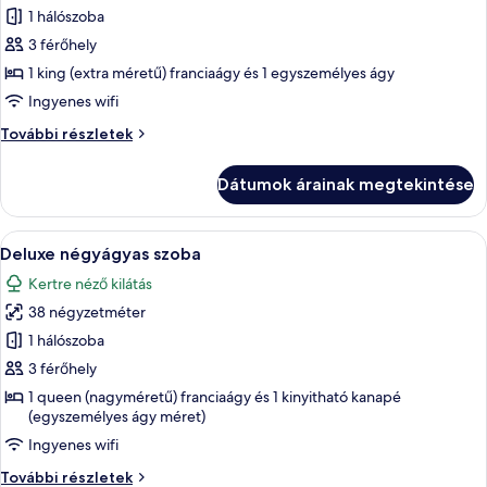
1 hálószoba
összes
képének
3 férőhely
megtekintése:
1 king (extra méretű) franciaágy és 1 egyszemélyes ágy
Deluxe
Ingyenes wifi
szoba
Deluxe
További részletek
kétszemélyes
szoba
ággyal
kétszemélyes
Dátumok árainak megtekintése
ággyal
további
részletei
A
Egy modern szállodai szoba, amelyben e
4
Deluxe négyágyas szoba
következő
Kertre néző kilátás
szoba
38 négyzetméter
összes
képének
1 hálószoba
megtekintése:
3 férőhely
Deluxe
1 queen (nagyméretű) franciaágy és 1 kinyitható kanapé
négyágyas
(egyszemélyes ágy méret)
szoba
Ingyenes wifi
Deluxe
További részletek