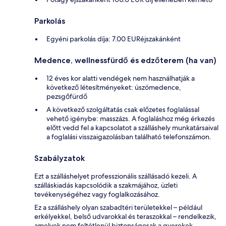
Parkolás
Egyéni parkolás díja: 7.00 EURéjszakánként
Medence, wellnessfürdő és edzőterem (ha van)
12 éves kor alatti vendégek nem használhatják a
következő létesítményeket: úszómedence,
pezsgőfürdő
A következő szolgáltatás csak előzetes foglalással
vehető igénybe: masszázs. A foglaláshoz még érkezés
előtt vedd fel a kapcsolatot a szálláshely munkatársaival
a foglalási visszaigazolásban található telefonszámon.
Szabályzatok
Ezt a szálláshelyet professzionális szállásadó kezeli. A
szálláskiadás kapcsolódik a szakmájához, üzleti
tevékenységéhez vagy foglalkozásához.
Ez a szálláshely olyan szabadtéri területekkel – például
erkélyekkel, belső udvarokkal és teraszokkal – rendelkezik,
amelyek nem feltétlenül biztonságosak a gyerekek