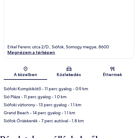
Erkel Ferenc utca 2/D., Siófok, Somogy megye, 8600
Megnézem a térképen
Térkép
A közelben
Közlekedés
Éttermek
Siófoki Kompkikötő
- 11 perc gyalog
- 0.9 km
Sió Pláza
- 11 perc gyalog
- 1.0 km
Siófoki víztorony
- 13 perc gyalog
- 1.1 km
Grand Beach
- 14 perc gyalog
- 1.1 km
Siófok Óriáskerék
- 7 perc autóval
- 1.8 km