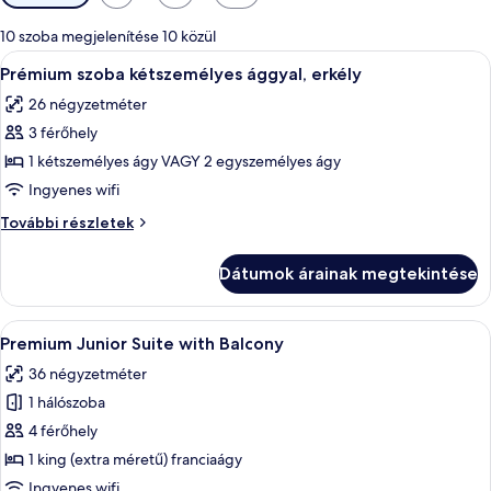
rendelkezésre
álló
10 szoba megjelenítése 10 közül
szűrők
A
Egy szállodai szoba, amelyben egy nagy
3
Prémium szoba kétszemélyes ággyal, erkély
következő
26 négyzetméter
szoba
3 férőhely
összes
képének
1 kétszemélyes ágy VAGY 2 egyszemélyes ágy
megtekintése:
Ingyenes wifi
Prémium
Prémium
További részletek
szoba
szoba
kétszemélyes
kétszemélyes
Dátumok árainak megtekintése
ággyal,
ággyal,
erkély
erkély
további
A
Két ember pihen egy napozóágyon, a ki
2
részletei
Premium Junior Suite with Balcony
következő
36 négyzetméter
szoba
1 hálószoba
összes
képének
4 férőhely
megtekintése:
1 king (extra méretű) franciaágy
Premium
Ingyenes wifi