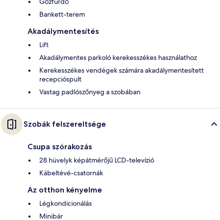
Gőzfürdő
Bankett-terem
Akadálymentesítés
Lift
Akadálymentes parkoló kerekesszékes használathoz
Kerekesszékes vendégek számára akadálymentesített
recepcióspult
Vastag padlószőnyeg a szobában
Szobák felszereltsége
Csupa szórakozás
28 hüvelyk képátmérőjű LCD-televízió
Kábeltévé-csatornák
Az otthon kényelme
Légkondicionálás
Minibár