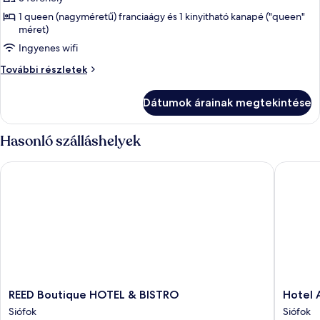
megtekintése:
1 queen (nagyméretű) franciaágy és 1 kinyitható kanapé ("queen"
méret)
Deluxe
penthouse
Ingyenes wifi
Deluxe
További részletek
penthouse
további
Dátumok árainak megtekintése
részletei
Hasonló szálláshelyek
REED Boutique HOTEL & BISTRO
Hotel Az
REED
Hotel
REED Boutique HOTEL & BISTRO
Hotel 
Boutique
Azúr
Siófok
Siófok
HOTEL
Siófok