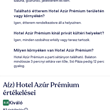
szauna, gőzfürdő, játékterem és kert.
Található étterem Hotel Azúr Prémium területén
vagy környékén?
Igen, étterem rendelkezésre áll a helyszínen.
Hotel Azúr Prémium kínál privát kültéri helyeket?
Igen, minden szobához erkély vagy terasz tartozik.
Milyen környéken van Hotel Azúr Prémium?
Hotel Azúr Prémium a parti sétányon található. Balaton
mindössze 3 percnyi sétára van tőle, Sió Pláza pedig 12 perc
gyalog.
A(z) Hotel Azúr Prémium
Értékelések
értékelései
Kiváló
8,8
82 értékelés