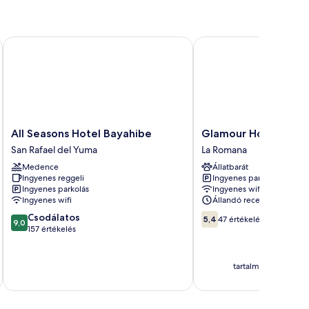
All Seasons Hotel Bayahibe
Glamour Hotel
All
Glamour
All Seasons Hotel Bayahibe
Glamour Hotel
Seasons
Hotel
San Rafael del Yuma
La Romana
Hotel
La
Medence
Állatbarát
Bayahibe
Romana
Ingyenes reggeli
Ingyenes parkolás
San
Ingyenes parkolás
Ingyenes wifi
Rafael
Ingyenes wifi
Állandó recepció
del
9.0
5.4
Csodálatos
Yuma
5,4
47 értékelés
9,0
ennyiből:
ennyiből:
157 értékelés
10,
10,
Csodálatos,
47
157
értékelés
tartalmazza az adóka
s
értékelés