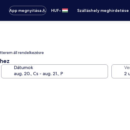
•
App megnyitása
HUF
Szálláshely meghirdetése
tterem áll rendelkezésre
éhez
Dátumok
Ve