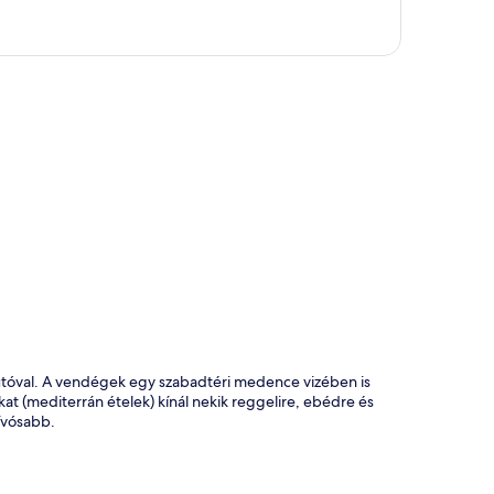
kép
autóval. A vendégek egy szabadtéri medence vizében is
t (mediterrán ételek) kínál nekik reggelire, ebédre és
nívósabb.