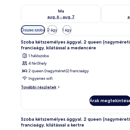
A ma esti rendelkezésre állás ellenőrzése: aug. 6 - au
A holnapi rend
Ma
aug. 6 - aug. 7
a
Szobákhoz
Összes szoba
2 ágy
1 ágy
rendelkezésre
A
Egy szállodai szoba két ággyal
álló
12
Szoba kétszemélyes ággyal, 2 queen (nagyméret
következő
szűrők
franciaágy, kilátással a medencére
szoba
1 hálószoba
összes
4 férőhely
képének
2 queen (nagyméretű) franciaágy
megtekintése:
Szoba
Ingyenes wifi
kétszemélyes
Szoba
További részletek
ággyal,
kétszemélyes
ággyal,
2
Árak megtekintés
2
queen
queen
(nagyméretű)
(nagyméretű)
A
Egy szállodai szoba két ággyal,
13
franciaágy,
franciaágy,
Szoba kétszemélyes ággyal, 2 queen (nagyméret
következő
kilátással
kilátással
franciaágy, kilátással a kertre
a
szoba