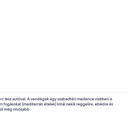
Basic szoba,
erc lesz autóval. A vendégek egy szabadtéri medence vizében is
 fogásokat (mediterrán ételek) kínál nekik reggelire, ebédre és
ából még nívósabb.
Basic szoba,