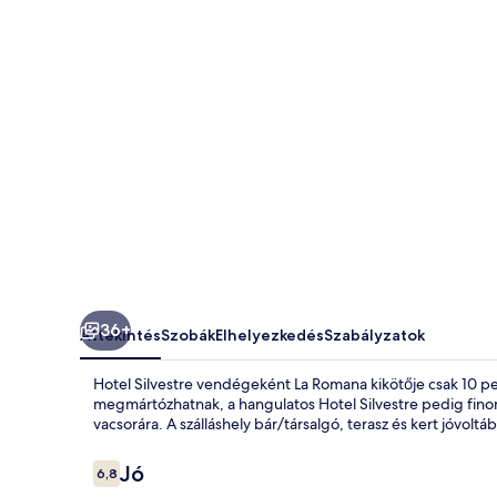
36+
Áttekintés
Szobák
Elhelyezkedés
Szabályzatok
Hotel Silvestre vendégeként La Romana kikötője csak 10 p
megmártózhatnak, a hangulatos Hotel Silvestre pedig finom
vacsorára. A szálláshely bár/társalgó, terasz és kert jóvolt
Értékelések
Jó
6,8
6,8 ennyiből: 10