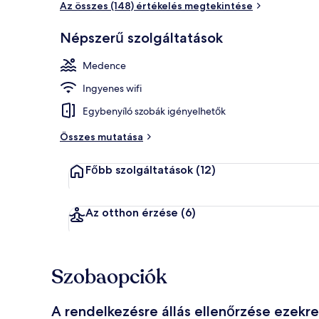
Az összes (148) értékelés megtekintése
Népszerű szolgáltatások
Szabadtéri 
Medence
Ingyenes wifi
Egybenyíló szobák igényelhetők
Összes mutatása
Főbb szolgáltatások
(12)
Az otthon érzése
(6)
Szobaopciók
A rendelkezésre állás ellenőrzése ezekr