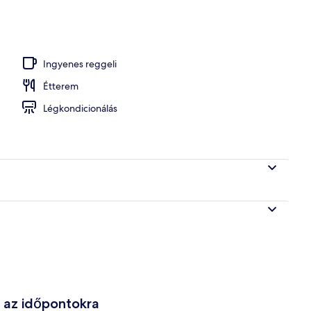
medence
Ingyenes reggeli
Étterem
Légkondicionálás
e az időpontokra