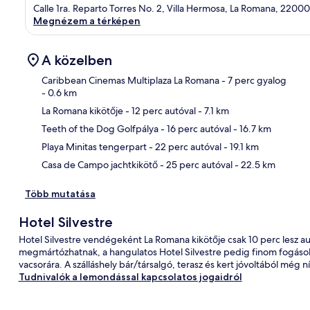
Calle 1ra. Reparto Torres No. 2, Villa Hermosa, La Romana, 22000
Megnézem a térképen
A közelben
Caribbean Cinemas Multiplaza La Romana
- 7 perc gyalog
- 0.6 km
La Romana kikötője
- 12 perc autóval
- 7.1 km
Tér
Teeth of the Dog Golfpálya
- 16 perc autóval
- 16.7 km
Playa Minitas tengerpart
- 22 perc autóval
- 19.1 km
Casa de Campo jachtkikötő
- 25 perc autóval
- 22.5 km
Több mutatása
Hotel Silvestre
Hotel Silvestre vendégeként La Romana kikötője csak 10 perc lesz 
megmártózhatnak, a hangulatos Hotel Silvestre pedig finom fogásoka
vacsorára. A szálláshely bár/társalgó, terasz és kert jóvoltából még 
Tudnivalók a lemondással kapcsolatos jogaidról