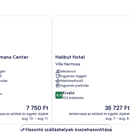
ana Center
Halibut Hotel
Halibut
omana Center
Halibut Hotel
Hotel
Villa Hermosa
Villa
geli
Medence
Hermosa
ő
Ingyenes reggeli
kolás
Wellnessfürdő
Ingyenes parkolás
8.8
Kiváló
és
8,8
ennyiből:
103 értékelés
10,
Az
Az
7 750 Ft
35 727 Ft
Kiváló,
ár
ár
103
azza az adókat és egyéb díjakat
tartalmazza az adókat és egyéb díjakat
7 750 Ft
35 727 Ft
aug. 10. – aug. 11.
aug. 7. – aug. 8.
értékelés
Hasonló szálláshelyek összehasonlítása