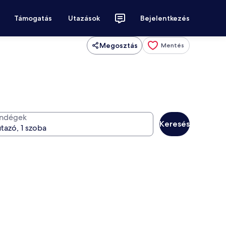
Támogatás
Utazások
Bejelentkezés
Megosztás
Mentés
ndégek
Keresés