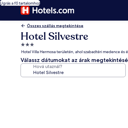
Ugrás a fő tartalomhoz
Összes szállás megtekintése
Hotel Silvestre
3.0
csillagos
Hotel Villa Hermosa területén, ahol szabadtéri medence és é
szálláshely
Válassz dátumokat az árak megtekintés
Hová utaznál?
A(z)
Hotel
Silvestre
képgalériája