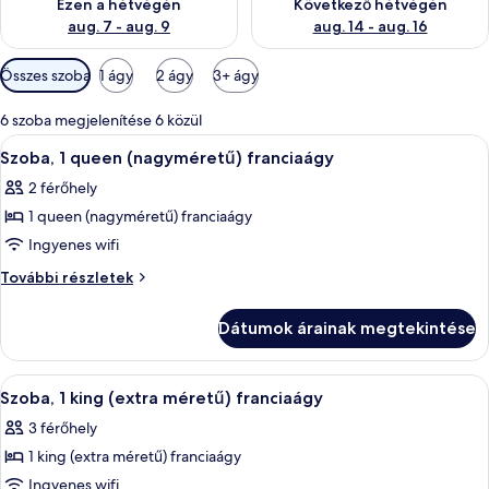
Ezen a hétvégén
Következő hétvégén
aug. 7 - aug. 9
aug. 14 - aug. 16
Szobákhoz
Összes szoba
1 ágy
2 ágy
3+ ágy
rendelkezésre
álló
6 szoba megjelenítése 6 közül
szűrők
A
Szoba, 1 queen (nagyméretű) franciaá
2
Szoba, 1 queen (nagyméretű) franciaágy
következő
2 férőhely
szoba
1 queen (nagyméretű) franciaágy
összes
képének
Ingyenes wifi
megtekintése:
Szoba,
További részletek
Szoba,
1
queen
1
Dátumok árainak megtekintése
(nagyméretű)
queen
franciaágy
(nagyméretű)
további
A
Egy rendezett hálószoba, ahol az ágyo
2
franciaágy
részletei
Szoba, 1 king (extra méretű) franciaágy
következő
3 férőhely
szoba
1 king (extra méretű) franciaágy
összes
képének
Ingyenes wifi