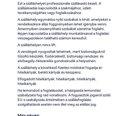
Ezt a szálláshelyet professzionális szállásadó kezeli. A
szálláskiadás kapcsolódik a szakmájához, üzleti
tevékenységéhez vagy foglalkozásához.
A szálláshely egymásba nyíló szobákat is kínál, amelyeket a
rendelkezésre állás függvényében lehet igénybe venni.
Amennyiben összenyitható szobákat szeretne foglalni,
lépjen kapcsolatba a szálláshely munkatársaival a foglalási
visszaigazoláson található számon keresztül.
A szálláshelyen nincs lift.
A vendégek nyugodtak lehetnek, mert biztonságukról
tűzoltó készülék, füstérzékelő, biztonsági rendszer, és
elsősegély-felszerelés gondoskodik a helyszínen.
A szálláshely a következő fizetési módokat fogadja el:
hitelkártyák, betéti kártyák és készpénz.
Elfogadott hitelkártyák: hitelkártyák, hitelkártyák,
hitelkártyák
Ha lemondod a foglalásodat, a házigazda lemondási
szabályzata fog rád vonatkozni. A fogyasztók jogairól szóló
EU-s szabályozás értelmében a szállásfoglalási
szolgáltatások esetén nem illet meg az elállási jog.
Más néven: