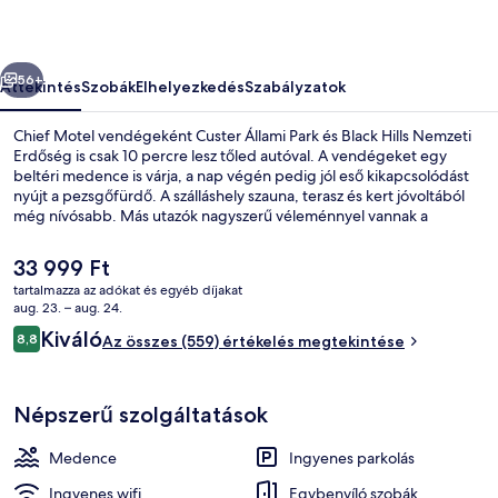
őző
Következő
56+
Áttekintés
Szobák
Elhelyezkedés
Szabályzatok
Chief Motel vendégeként Custer Állami Park és Black Hills Nemzeti
Erdőség is csak 10 percre lesz tőled autóval. A vendégeket egy
beltéri medence is várja, a nap végén pedig jól eső kikapcsolódást
nyújt a pezsgőfürdő. A szálláshely szauna, terasz és kert jóvoltából
még nívósabb. Más utazók nagyszerű véleménnyel vannak a
szálláshely következő jellemzőiről: segítőkész személyzet és
elhelyezkedés.
A
33 999 Ft
jelenlegi
tartalmazza az adókat és egyéb díjakat
ár
aug. 23. – aug. 24.
Külső rész
33 999 Ft
Értékelések
Kiváló
8,8
Az összes (559) értékelés megtekintése
8,8 ennyiből: 10
Népszerű szolgáltatások
Medence
Ingyenes parkolás
Ingyenes wifi
Egybenyíló szobák