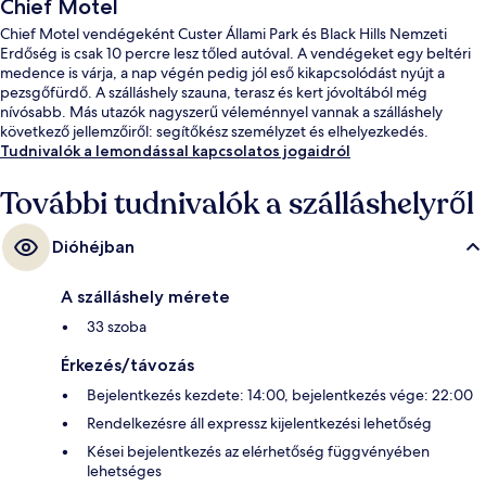
Chief Motel
Chief Motel vendégeként Custer Állami Park és Black Hills Nemzeti
Erdőség is csak 10 percre lesz tőled autóval. A vendégeket egy beltéri
medence is várja, a nap végén pedig jól eső kikapcsolódást nyújt a
pezsgőfürdő. A szálláshely szauna, terasz és kert jóvoltából még
nívósabb. Más utazók nagyszerű véleménnyel vannak a szálláshely
következő jellemzőiről: segítőkész személyzet és elhelyezkedés.
Tudnivalók a lemondással kapcsolatos jogaidról
További tudnivalók a szálláshelyről
Dióhéjban
A szálláshely mérete
33 szoba
Érkezés/távozás
Bejelentkezés kezdete: 14:00, bejelentkezés vége: 22:00
Rendelkezésre áll expressz kijelentkezési lehetőség
Kései bejelentkezés az elérhetőség függvényében
lehetséges