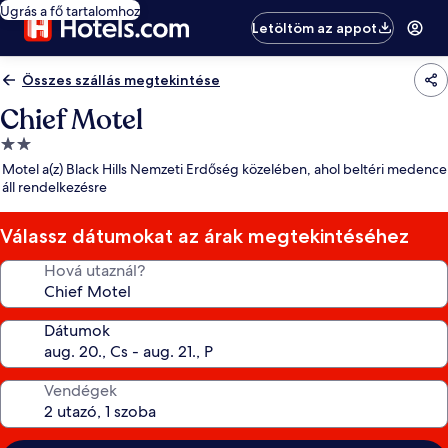
Ugrás a fő tartalomhoz
Letöltöm az appot
Összes szállás megtekintése
Chief Motel
2.0
csillagos
Motel a(z) Black Hills Nemzeti Erdőség közelében, ahol beltéri medence
szálláshely
áll rendelkezésre
Válassz dátumokat az árak megtekintéséhez
Hová utaznál?
Dátumok
Vendégek