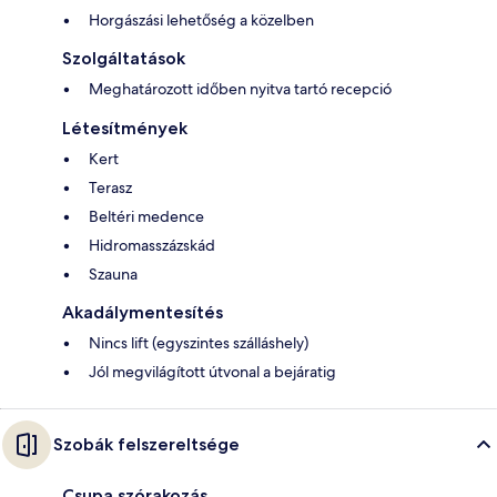
Horgászási lehetőség a közelben
Szolgáltatások
Meghatározott időben nyitva tartó recepció
Létesítmények
Kert
Terasz
Beltéri medence
Hidromasszázskád
Szauna
Akadálymentesítés
Nincs lift (egyszintes szálláshely)
Jól megvilágított útvonal a bejáratig
Szobák felszereltsége
Csupa szórakozás