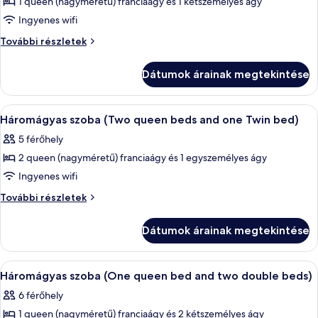
1 queen (nagyméretű) franciaágy és 1 kétszemélyes ágy
képének
Ingyenes wifi
megtekintése:
Szoba
Szoba
További részletek
kétszemélyes
kétszemélyes
ággyal,
ággyal,
Dátumok árainak megtekintése
2
2
hálószobával
hálószobával
(w/
A
Egy szállodai szoba két ággyal, egy sz
1
one
(w/
Háromágyas szoba (Two queen beds and one Twin bed)
következő
queen
one
5 férőhely
bed
szoba
queen
+
2 queen (nagyméretű) franciaágy és 1 egyszemélyes ágy
összes
bed
1
képének
Ingyenes wifi
double
+
megtekintése:
bed
Háromágyas
További részletek
1
)
Háromágyas
szoba
double
további
(Two
szoba
Dátumok árainak megtekintése
részletei
bed
queen
(Two
beds
)
queen
and
A
Háromágyas szoba (One queen bed and
2
beds
one
Háromágyas szoba (One queen bed and two double beds)
következő
Twin
and
6 férőhely
bed)
szoba
one
további
1 queen (nagyméretű) franciaágy és 2 kétszemélyes ágy
összes