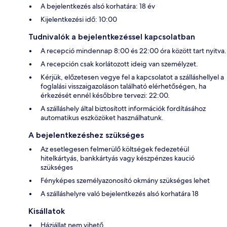
A bejelentkezés alsó korhatára: 18 év
Kijelentkezési idő: 10:00
Tudnivalók a bejelentkezéssel kapcsolatban
A recepció mindennap 8:00 és 22:00 óra között tart nyitva.
A recepción csak korlátozott ideig van személyzet.
Kérjük, előzetesen vegye fel a kapcsolatot a szálláshellyel a
foglalási visszaigazoláson található elérhetőségen, ha
érkezését ennél későbbre tervezi: 22:00.
A szálláshely által biztosított információk fordításához
automatikus eszközöket használhatunk.
A bejelentkezéshez szükséges
Az esetlegesen felmerülő költségek fedezetéül
hitelkártyás, bankkártyás vagy készpénzes kaució
szükséges
Fényképes személyazonosító okmány szükséges lehet
A szálláshelyre való bejelentkezés alsó korhatára 18
Kisállatok
Háziállat nem vihető