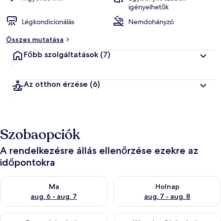
igényelhetők
Légkondicionálás
Nemdohányzó
Összes mutatása
Főbb szolgáltatások
(7)
Az otthon érzése
(6)
Szobaopciók
A rendelkezésre állás ellenőrzése ezekre az
időpontokra
A ma esti rendelkezésre állás ellenőrzése: aug. 6 - aug. 7
A holnapi rendelkezésre állás e
Ma
Holnap
aug. 6 - aug. 7
aug. 7 - aug. 8
A mostani hétvégi rendelkezésre állás ellenőrzése: aug. 7 - aug
A következő hétvégi rendelkezé