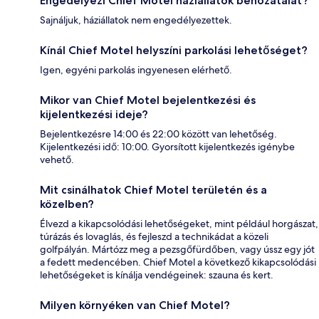
Engedélyezi Chief Motel háziállatok behozatalát?
Sajnáljuk, háziállatok nem engedélyezettek.
Kínál Chief Motel helyszíni parkolási lehetőséget?
Igen, egyéni parkolás ingyenesen elérhető.
Mikor van Chief Motel bejelentkezési és
kijelentkezési ideje?
Bejelentkezésre 14:00 és 22:00 között van lehetőség.
Kijelentkezési idő: 10:00. Gyorsított kijelentkezés igénybe
vehető.
Mit csinálhatok Chief Motel területén és a
közelben?
Élvezd a kikapcsolódási lehetőségeket, mint például horgászat,
túrázás és lovaglás, és fejleszd a technikádat a közeli
golfpályán. Mártózz meg a pezsgőfürdőben, vagy ússz egy jót
a fedett medencében. Chief Motel a következő kikapcsolódási
lehetőségeket is kínálja vendégeinek: szauna és kert.
Milyen környéken van Chief Motel?