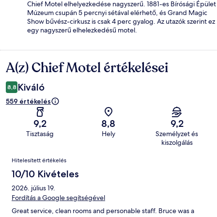
Chief Motel elhelyezkedése nagyszerű. 1881-es Bírósági Épület
Múzeum csupán 5 percnyi sétával elérhető, és Grand Magic
Show bűvész-cirkusz is csak 4 perc gyalog. Az utazók szerint ez
egy nagyszerű elhelezkedésű motel.
A(z) Chief Motel értékelései
Értékelések
Kiváló
8,8
559 értékelés
9,2
8,8
9,2
Tisztaság
Hely
Személyzet és
kiszolgálás
Értékelések
Hitelesített értékelés
10/10 Kivételes
2026. július 19.
Fordítás a Google segítségével
Great service, clean rooms and personable staff. Bruce was a