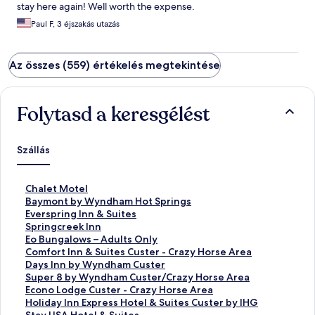
stay here again! Well worth the expense.
Paul F, 3 éjszakás utazás
Az összes (559) értékelés megtekintése
Folytasd a keresgélést
Szállás
S
Chalet Motel
z
S
Baymont by Wyndham Hot Springs
a
z
S
Everspring Inn & Suites
b
a
z
S
Springcreek Inn
v
b
a
z
S
Eo Bungalows – Adults Only
á
v
b
a
z
S
Comfort Inn & Suites Custer - Crazy Horse Area
n
á
v
b
a
z
S
Days Inn by Wyndham Custer
y
n
á
v
b
a
z
S
Super 8 by Wyndham Custer/Crazy Horse Area
o
y
n
á
v
b
a
z
S
Econo Lodge Custer - Crazy Horse Area
s
o
y
n
á
v
b
a
z
S
Holiday Inn Express Hotel & Suites Custer by IHG
l
s
o
y
n
á
v
b
a
z
S