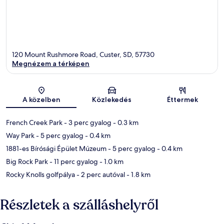
120 Mount Rushmore Road, Custer, SD, 57730
Megnézem a térképen
Térkép
A közelben
Közlekedés
Éttermek
French Creek Park
- 3 perc gyalog
- 0.3 km
Way Park
- 5 perc gyalog
- 0.4 km
1881-es Bírósági Épület Múzeum
- 5 perc gyalog
- 0.4 km
Big Rock Park
- 11 perc gyalog
- 1.0 km
Rocky Knolls golfpálya
- 2 perc autóval
- 1.8 km
Részletek a szálláshelyről