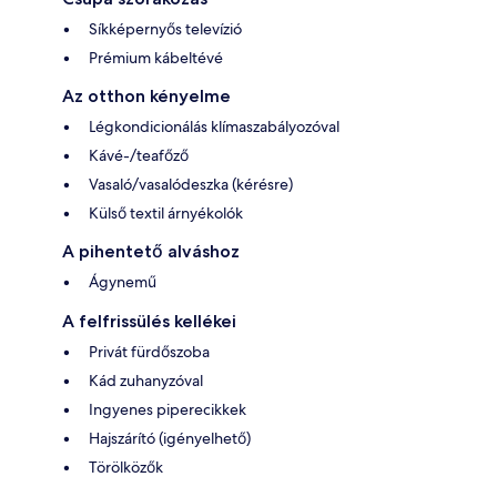
Síkképernyős televízió
Prémium kábeltévé
Az otthon kényelme
Légkondicionálás klímaszabályozóval
Kávé-/teafőző
Vasaló/vasalódeszka (kérésre)
Külső textil árnyékolók
A pihentető alváshoz
Ágynemű
A felfrissülés kellékei
Privát fürdőszoba
Kád zuhanyzóval
Ingyenes piperecikkek
Hajszárító (igényelhető)
Törölközők