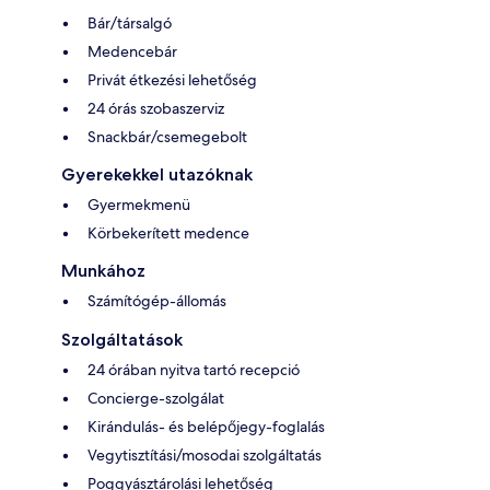
Bár/társalgó
Medencebár
Privát étkezési lehetőség
24 órás szobaszerviz
Snackbár/csemegebolt
Gyerekekkel utazóknak
Gyermekmenü
Körbekerített medence
Munkához
Számítógép-állomás
Szolgáltatások
24 órában nyitva tartó recepció
Concierge-szolgálat
Kirándulás- és belépőjegy-foglalás
Vegytisztítási/mosodai szolgáltatás
Poggyásztárolási lehetőség