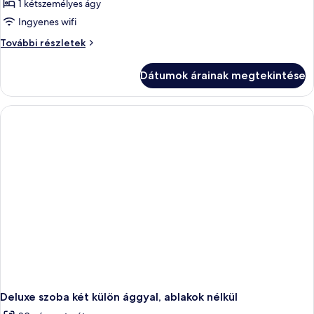
1 kétszemélyes ágy
Ingyenes wifi
Deluxe
További részletek
szoba
kétszemélyes
Dátumok árainak megtekintése
ággyal,
ablakok
nélkül
további
részletei
Deluxe szoba két külön ággyal, ablakok nélkül