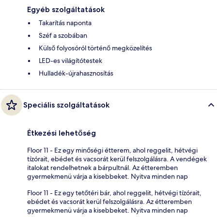
Egyéb szolgáltatások
Takarítás naponta
Széf a szobában
Külső folyosóról történő megközelítés
LED-es világítótestek
Hulladék-újrahasznosítás
Speciális szolgáltatások
Étkezési lehetőség
Floor 11 - Ez egy minőségi étterem, ahol reggelit, hétvégi
tízórait, ebédet és vacsorát kerül felszolgálásra. A vendégek
italokat rendelhetnek a bárpultnál. Az étteremben
gyermekmenü várja a kisebbeket. Nyitva minden nap
Floor 11 - Ez egy tetőtéri bár, ahol reggelit, hétvégi tízórait,
ebédet és vacsorát kerül felszolgálásra. Az étteremben
gyermekmenü várja a kisebbeket. Nyitva minden nap