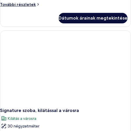
Executive
További részletek
szoba
kétszemélyes
Dátumok árainak megtekintése
ággyal
további
részletei
Signature szoba, kilátással a városra
Kilátás a városra
30 négyzetméter