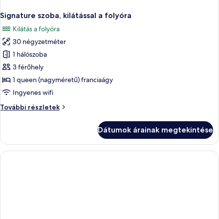
Signature szoba, kilátással a folyóra
Kilátás a folyóra
30 négyzetméter
1 hálószoba
3 férőhely
1 queen (nagyméretű) franciaágy
Ingyenes wifi
Signature
További részletek
szoba,
kilátással
Dátumok árainak megtekintése
a
folyóra
további
részletei