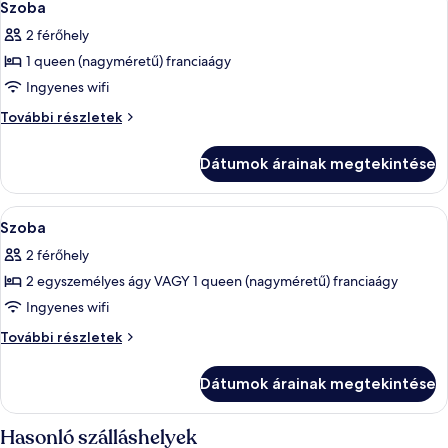
3
Szoba
következő
2 férőhely
szoba
1 queen (nagyméretű) franciaágy
összes
képének
Ingyenes wifi
megtekintése:
Szoba
További részletek
Szoba
további
részletei
Dátumok árainak megtekintése
A
Minibár, széf a szobában és íróasztal
3
Szoba
következő
2 férőhely
szoba
2 egyszemélyes ágy VAGY 1 queen (nagyméretű) franciaágy
összes
képének
Ingyenes wifi
megtekintése:
Szoba
További részletek
Szoba
további
részletei
Dátumok árainak megtekintése
Hasonló szálláshelyek