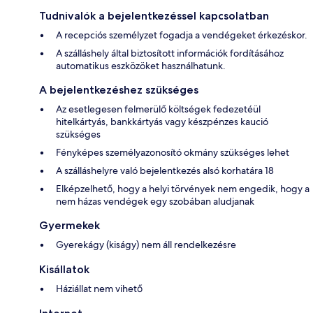
Tudnivalók a bejelentkezéssel kapcsolatban
A recepciós személyzet fogadja a vendégeket érkezéskor.
A szálláshely által biztosított információk fordításához
automatikus eszközöket használhatunk.
A bejelentkezéshez szükséges
Az esetlegesen felmerülő költségek fedezetéül
hitelkártyás, bankkártyás vagy készpénzes kaució
szükséges
Fényképes személyazonosító okmány szükséges lehet
A szálláshelyre való bejelentkezés alsó korhatára 18
Elképzelhető, hogy a helyi törvények nem engedik, hogy a
nem házas vendégek egy szobában aludjanak
Gyermekek
Gyerekágy (kiságy) nem áll rendelkezésre
Kisállatok
Háziállat nem vihető