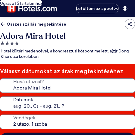
Ugrás a fő tartalomhoz
Letöltöm az appot
Összes szállás megtekintése
Adora Mira Hotel
4.0
csillagos
Hotel kültéri medencével, a kongresszusi központ mellett, a(z)r Dong
szálláshely
Khoi utca közelében
Válassz dátumokat az árak megtekintéséhez
Hová utaznál?
Dátumok
Vendégek