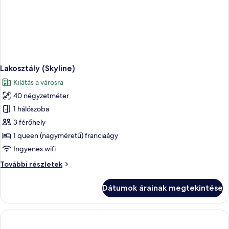
Lakosztály (Skyline)
Kilátás a városra
40 négyzetméter
1 hálószoba
3 férőhely
1 queen (nagyméretű) franciaágy
Ingyenes wifi
Lakosztály
További részletek
(Skyline)
további
Dátumok árainak megtekintése
részletei