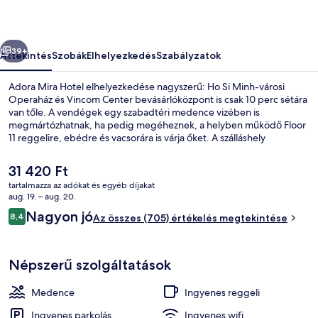
őző
Következő
39+
Áttekintés
Szobák
Elhelyezkedés
Szabályzatok
Adora Mira Hotel elhelyezkedése nagyszerű: Ho Si Minh-városi
Operaház és Vincom Center bevásárlóközpont is csak 10 perc sétára
van tőle. A vendégek egy szabadtéri medence vizében is
megmártózhatnak, ha pedig megéheznek, a helyben működő Floor
11 reggelire, ebédre és vacsorára is várja őket. A szálláshely
bár/társalgó, 24 órában nyitva tartó fitneszterem és snack
bár/delikát jóvoltából még nívósabb. Más utazók kiemelkedően
A
31 420 Ft
jónak tartják a hely következó jellemzőit: segítőkész személyzet.
jelenlegi
tartalmazza az adókat és egyéb díjakat
Rövid sétával megközelíthető a tömegközlekedés: Opera House
ár
aug. 19. – aug. 20.
állomás 7 perc, Ba Son állomás pedig 14 perc séta.
Reggeli, ebéd, vacsora és villásreggeli
31 420 Ft
Értékelések
Nagyon jó
8,4
Az összes (705) értékelés megtekintése
8,4 ennyiből: 10
Népszerű szolgáltatások
Medence
Ingyenes reggeli
Ingyenes parkolás
Ingyenes wifi