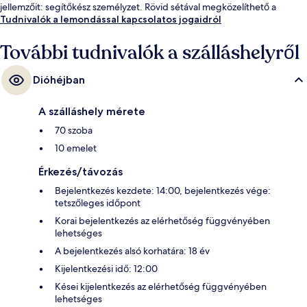
jellemzőit: segítőkész személyzet. Rövid sétával megközelíthető a
tömegközlekedés: Opera House állomás 7 perc, Ba Son állomás pedig
Tudnivalók a lemondással kapcsolatos jogaidról
14 perc séta.
További tudnivalók a szálláshelyről
Dióhéjban
A szálláshely mérete
70 szoba
10 emelet
Érkezés/távozás
Bejelentkezés kezdete: 14:00, bejelentkezés vége:
tetszőleges időpont
Korai bejelentkezés az elérhetőség függvényében
lehetséges
A bejelentkezés alsó korhatára: 18 év
Kijelentkezési idő: 12:00
Kései kijelentkezés az elérhetőség függvényében
lehetséges