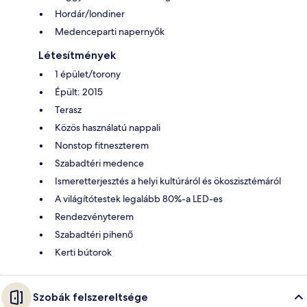
Hordár/londiner
Medenceparti napernyők
Létesítmények
1 épület/torony
Épült: 2015
Terasz
Közös használatú nappali
Nonstop fitneszterem
Szabadtéri medence
Ismeretterjesztés a helyi kultúráról és ökoszisztémáról
A világítótestek legalább 80%-a LED-es
Rendezvényterem
Szabadtéri pihenő
Kerti bútorok
Szobák felszereltsége