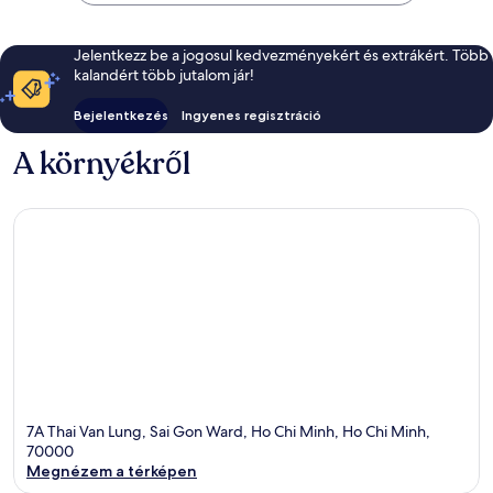
körzet
Jelentkezz be a jogosul kedvezményekért és extrákért. Több
kalandért több jutalom jár!
Bejelentkezés
Ingyenes regisztráció
A környékről
7A Thai Van Lung, Sai Gon Ward, Ho Chi Minh, Ho Chi Minh,
70000
Megnézem a térképen