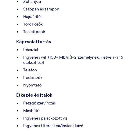
Zuhanyzó
Szappan és sampon
Hajszárító
Törölközők
Toalettpapír
Kapcsolattartás
Íróasztal
Ingyenes wifi (100+ Mb/s (1–2 személynek, illetve akár 6
eszközhöz))
Telefon
Irodai szék
Nyomtató
Étkezés és italok
Pezsgőszervírozás
Minihűtő
Ingyenes palackozott víz
Ingyenes filteres tea/instant kávé