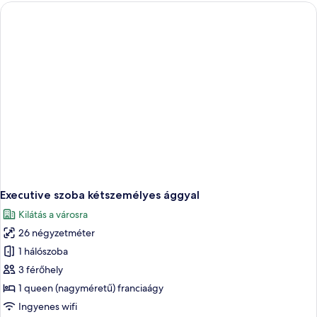
további
részletei
Executive szoba kétszemélyes ággyal
Kilátás a városra
26 négyzetméter
1 hálószoba
3 férőhely
1 queen (nagyméretű) franciaágy
Ingyenes wifi