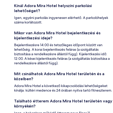
Kínál Adora Mira Hotel helyszíni parkolási
lehetőséget?
Igen, egyéni parkolás ingyenesen elérhető. A parkolóhelyek
száma korlátozott.
Mikor van Adora Mira Hotel bejelentkezési és
kijelentkezési ideje?
Bejelentkezésre 14:00 és tetszőleges időpont között van
lehetőség. A korai bejelentkezés feláras (a szolgáltatás
biztosítása a rendelkezésre állástól függ). Kijelentkezési idő:
12:00. A kései kijelentkezés feláras (a szolgáltatás biztosítása a
rendelkezésre állástól függ).
Mit csinálhatok Adora Mira Hotel területén és a
közelben?
Adora Mira Hotel a következő kikapcsolódási lehetőségeket
kínálja: kültéri medence és 24 órában nyitva tartó fitneszterem.
Található étterem Adora Mira Hotel területén vagy
környékén?
Igen, a helyszínen működő étterem neve Floor 11.