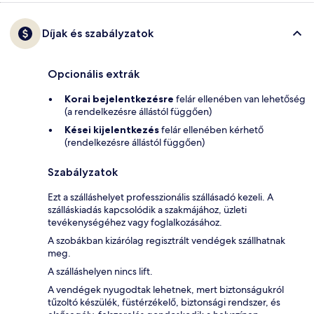
Díjak és szabályzatok
Opcionális extrák
Korai bejelentkezésre
felár ellenében van lehetőség
(a rendelkezésre állástól függően)
Kései kijelentkezés
felár ellenében kérhető
(rendelkezésre állástól függően)
Szabályzatok
Ezt a szálláshelyet professzionális szállásadó kezeli. A
szálláskiadás kapcsolódik a szakmájához, üzleti
tevékenységéhez vagy foglalkozásához.
A szobákban kizárólag regisztrált vendégek szállhatnak
meg.
A szálláshelyen nincs lift.
A vendégek nyugodtak lehetnek, mert biztonságukról
tűzoltó készülék, füstérzékelő, biztonsági rendszer, és