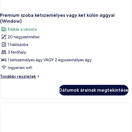
Prémium szoba kétszemélyes vagy két külön ággyal
(Window)
Kilátás a városra
20 négyzetméter
1 hálószoba
3 férőhely
1 kétszemélyes ágy VAGY 2 egyszemélyes ágy
Ingyenes wifi
Prémium
További részletek
szoba
kétszemélyes
Dátumok árainak megtekintése
vagy
két
külön
ággyal
(Window)
további
részletei