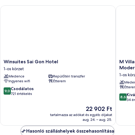
Winsuites Sai Gon Hotel
M Villag
Winsuites
M
Winsuites Sai Gon Hotel
M Vill
Sai
Village
Modern
1-os körzet
Gon
Hotel
1-os kör
Medence
Repülőtéri transzfer
Hotel
Tôn
Ingyenes wifi
Étterem
1-
Thất
Mede
Étter
os
Đạm,
9.0
Csodálatos
9,0
körzet
a
ennyiből:
721 értékelés
8.6
Kivá
8,6
brand
10,
ennyiből
34 ér
of
Csodálatos,
10,
Az
22 902 Ft
Modern
721
Kiváló,
ár
tartalmazza az adókat és egyéb díjakat
Village
értékelés
34
22 902 Ft
aug. 24. – aug. 25.
Lifestyle
értékelé
1-
Hasonló szálláshelyek összehasonlítása
os