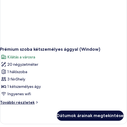
Prémium szoba kétszemélyes ággyal (Window)
Kilátás a városra
20 négyzetméter
1 hálószoba
3 férőhely
1 kétszemélyes ágy
Ingyenes wifi
Prémium
További részletek
szoba
kétszemélyes
Dátumok árainak megtekintése
ággyal
(Window)