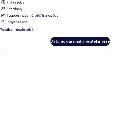
1 hálószoba
3 férőhely
1 queen (nagyméretű) franciaágy
Ingyenes wifi
Signature
További részletek
szoba,
kilátással
Dátumok árainak megtekintése
a
városra
további
részletei