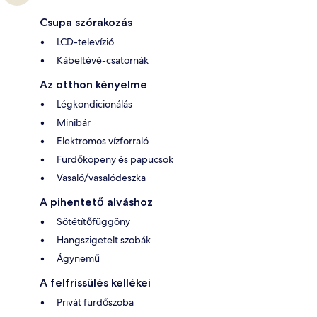
Csupa szórakozás
LCD-televízió
Kábeltévé-csatornák
Az otthon kényelme
Légkondicionálás
Minibár
Elektromos vízforraló
Fürdőköpeny és papucsok
Vasaló/vasalódeszka
A pihentető alváshoz
Sötétítőfüggöny
Hangszigetelt szobák
Ágynemű
A felfrissülés kellékei
Privát fürdőszoba