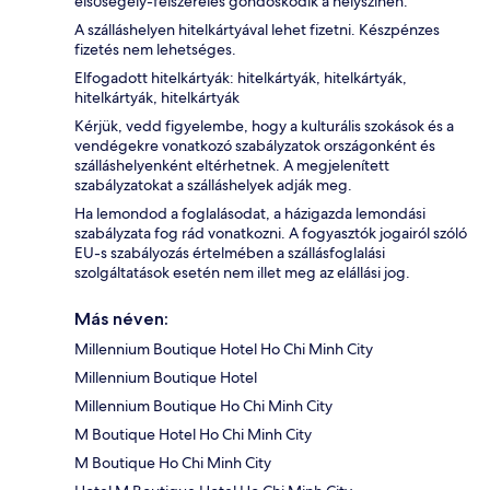
elsősegély-felszerelés gondoskodik a helyszínen.
A szálláshelyen hitelkártyával lehet fizetni. Készpénzes
fizetés nem lehetséges.
Elfogadott hitelkártyák: hitelkártyák, hitelkártyák,
hitelkártyák, hitelkártyák
Kérjük, vedd figyelembe, hogy a kulturális szokások és a
vendégekre vonatkozó szabályzatok országonként és
szálláshelyenként eltérhetnek. A megjelenített
szabályzatokat a szálláshelyek adják meg.
Ha lemondod a foglalásodat, a házigazda lemondási
szabályzata fog rád vonatkozni. A fogyasztók jogairól szóló
EU-s szabályozás értelmében a szállásfoglalási
szolgáltatások esetén nem illet meg az elállási jog.
Más néven:
Millennium Boutique Hotel Ho Chi Minh City
Millennium Boutique Hotel
Millennium Boutique Ho Chi Minh City
M Boutique Hotel Ho Chi Minh City
M Boutique Ho Chi Minh City