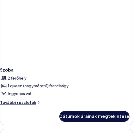
Szoba
2 férőhely
1 queen (nagyméretű) franciaágy
Ingyenes wifi
Szoba
További részletek
további
részletei
Dátumok árainak megtekintése
A
Minibár, széf a szobában és íróasztal