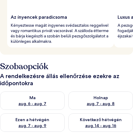
Az ínyencek paradicsoma
Luxus 
Kényeztesse magát ingyenes svédasztalos reggelivel
A pezsg
vagy romantikus privát vacsorával. A szálloda étterme
fogadják
és bárja kiegészíti a szobán belüli pezsgőszolgálatot a
éjszakai
különleges alkalmakra.
Szobaopciók
A rendelkezésre állás ellenőrzése ezekre az
időpontokra
A ma esti rendelkezésre állás ellenőrzése: aug. 6 - aug. 7
A holnapi rendelkezésre állás e
Ma
Holnap
aug. 6 - aug. 7
aug. 7 - aug. 8
A mostani hétvégi rendelkezésre állás ellenőrzése: aug. 7 - aug
A következő hétvégi rendelkezé
Ezen a hétvégén
Következő hétvégén
aug. 7 - aug. 9
aug. 14 - aug. 16