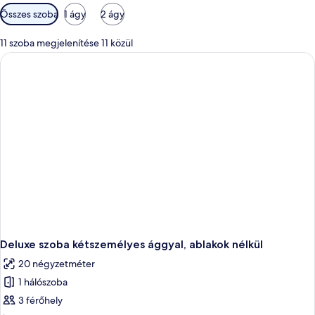
Szobákhoz
Összes szoba
1 ágy
2 ágy
rendelkezésre
álló
11 szoba megjelenítése 11 közül
szűrők
Deluxe szoba kétszemélyes ággyal, ablakok nélkül
20 négyzetméter
1 hálószoba
3 férőhely