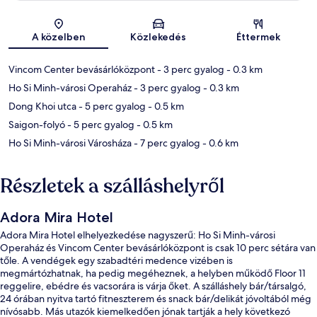
Térkép
A közelben
Közlekedés
Éttermek
Vincom Center bevásárlóközpont
- 3 perc gyalog
- 0.3 km
Ho Si Minh-városi Operaház
- 3 perc gyalog
- 0.3 km
Dong Khoi utca
- 5 perc gyalog
- 0.5 km
Saigon-folyó
- 5 perc gyalog
- 0.5 km
Ho Si Minh-városi Városháza
- 7 perc gyalog
- 0.6 km
Részletek a szálláshelyről
Adora Mira Hotel
Adora Mira Hotel elhelyezkedése nagyszerű: Ho Si Minh-városi
Operaház és Vincom Center bevásárlóközpont is csak 10 perc sétára van
tőle. A vendégek egy szabadtéri medence vizében is
megmártózhatnak, ha pedig megéheznek, a helyben működő Floor 11
reggelire, ebédre és vacsorára is várja őket. A szálláshely bár/társalgó,
24 órában nyitva tartó fitneszterem és snack bár/delikát jóvoltából még
nívósabb. Más utazók kiemelkedően jónak tartják a hely következó