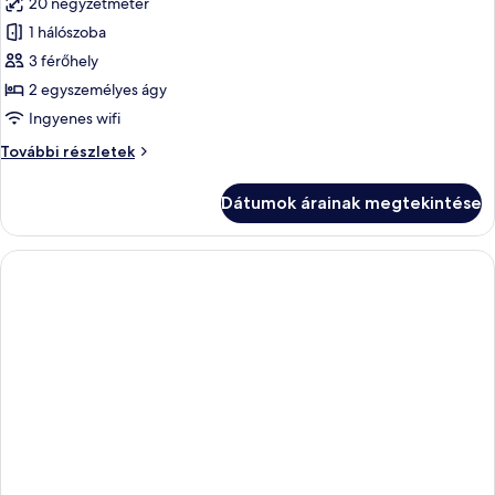
20 négyzetméter
1 hálószoba
3 férőhely
2 egyszemélyes ágy
Ingyenes wifi
Deluxe
További részletek
szoba
két
Dátumok árainak megtekintése
külön
ággyal,
ablakok
nélkül
további
részletei