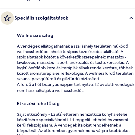
Speciális szolgáltatások
Wellnessrészleg
A vendégek ellátogathatnak a szálláshely területén működő
wellnessfürdőbe, ahol 5 terápiás kezelőszoba található. A
szolgáltatások között a következők szerepelnek: masszázs -
lávaköves, masszázs - sport, arckezelés és testtekercselés. A
legkülönfélébb kezelési terápiák állnak rendelkezésre, többek
között aromaterápia és reflexológia. A wellnessfürdő területén
szauna, pezsgőfürdő és gőzfürdő biztosított.
A fürdő a hét bizonyos napjain tart nyitva. 12 év alatti vendégek
nem használhatják a wellnessfürdőt.
Étkezési lehetőség
Saját étkezőhely - Ez a(z) étterem nemzetközi konyha ételei
készítésére specializálódott. Itt reggelit, ebédet és vacsorát
kerül felszolgálásra. A vendégek italokat rendelhetnek a
bárpultnál. Az étteremben gyermekmenü várja a kisebbeket.