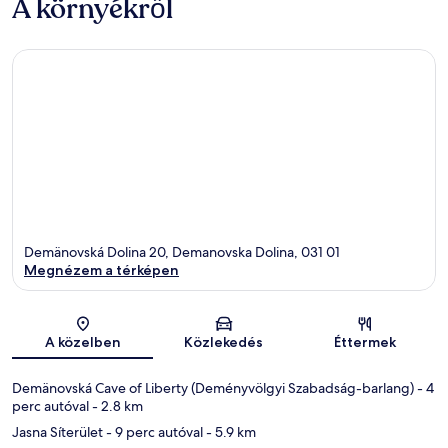
A környékről
Demänovská Dolina 20, Demanovska Dolina, 031 01
Megnézem a térképen
Térkép
A közelben
Közlekedés
Éttermek
Demänovská Cave of Liberty (Deményvölgyi Szabadság-barlang)
- 4
perc autóval
- 2.8 km
Jasna Síterület
- 9 perc autóval
- 5.9 km