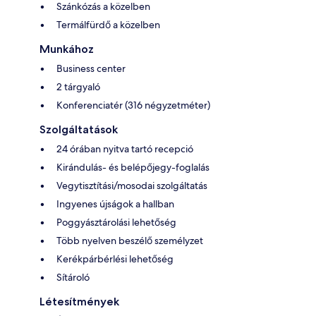
Szánkózás a közelben
Termálfürdő a közelben
Munkához
Business center
2 tárgyaló
Konferenciatér (316 négyzetméter)
Szolgáltatások
24 órában nyitva tartó recepció
Kirándulás- és belépőjegy-foglalás
Vegytisztítási/mosodai szolgáltatás
Ingyenes újságok a hallban
Poggyásztárolási lehetőség
Több nyelven beszélő személyzet
Kerékpárbérlési lehetőség
Sítároló
Létesítmények