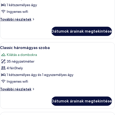
hegyre
hegyre
képének
1 kétszemélyes ágy
további
megtekintése:
részletei
Ingyenes wifi
Gazdaságos
Gazdaságos
További részletek
szoba
szoba
kétszemélyes
kétszemélyes
Dátumok árainak megtekintése
ággyal
ággyal
további
részletei
A
Egy többemeletes szálloda, a háttérbe
5
Classic háromágyas szoba
következő
Kilátás a dombokra
szoba
35 négyzetméter
összes
képének
4 férőhely
megtekintése:
1 kétszemélyes ágy és 1 egyszemélyes ágy
Classic
Ingyenes wifi
háromágyas
Classic
További részletek
szoba
háromágyas
szoba
Dátumok árainak megtekintése
további
részletei
A
Egy szállodai szoba, amelyben találha