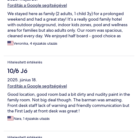
Fordítás a Google segítségével
We stayed here as family (2 adults, 1 child 3y) for a prolonged
weekend and had a great stay! It’s a really good family hotel
with outdoor playground, indoor kids zones, pool and wellness
area for families but also adults only. Our room was spacious,
cleaned every day. We enjoyed half board - good choice as
during the day we went hiking and ate outside. Selection of
Veronika, 4 éjszakás utazás
food for breakfast was very good; during breakfast you chose
food from 3 adults menu options and 2 kids menu options for
the evening. Pool area for families was also very nice - our little
Hitelesített értékelés
one had a lot of fun! All in all a very nice getaway from Bratislava!
10/6 Jó
2025. június 18.
Fordítás a Google segítségével
Good location, good room bad a bit dirty and nudity paint in the
family room. Not big deal though. The barman was amazing.
Front desk staff lack of warning and friendly communication but
the First Lady at front desk was great !
Nara, 1 éjszakás utazás
Hitelesített értékelés