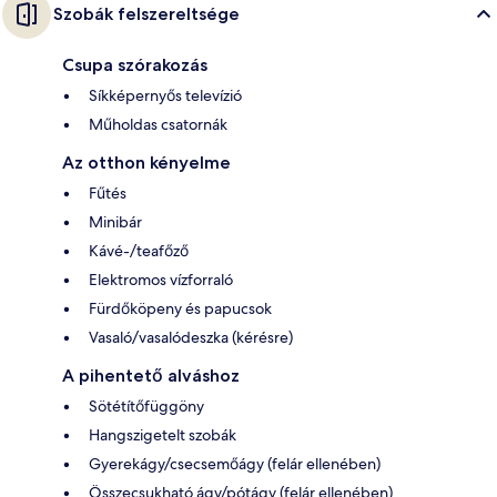
Szobák felszereltsége
Csupa szórakozás
Síkképernyős televízió
Műholdas csatornák
Az otthon kényelme
Fűtés
Minibár
Kávé-/teafőző
Elektromos vízforraló
Fürdőköpeny és papucsok
Vasaló/vasalódeszka (kérésre)
A pihentető alváshoz
Sötétítőfüggöny
Hangszigetelt szobák
Gyerekágy/csecsemőágy (felár ellenében)
Összecsukható ágy/pótágy (felár ellenében)