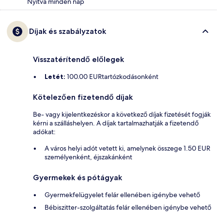
Nyitva minden nap
Díjak és szabályzatok
Visszatérítendő előlegek
Letét:
100.00 EURtartózkodásonként
Kötelezően fizetendő díjak
Be- vagy kijelentkezéskor a következő díjak fizetését fogják
kérni a szálláshelyen. A díjak tartalmazhatják a fizetendő
adókat:
A város helyi adót vetett ki, amelynek összege 1.50 EUR
személyenként, éjszakánként
Gyermekek és pótágyak
Gyermekfelügyelet felár ellenében igénybe vehető
Bébiszitter-szolgáltatás felár ellenében igénybe vehető