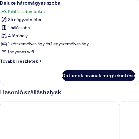
5
Deluxe háromágyas szoba
következő
Kilátás a dombokra
szoba
35 négyzetméter
összes
képének
1 hálószoba
megtekintése:
4 férőhely
Deluxe
1 kétszemélyes ágy és 1 egyszemélyes ágy
háromágyas
Ingyenes wifi
szoba
Deluxe
További részletek
háromágyas
szoba
Dátumok árainak megtekintése
további
részletei
Hasonló szálláshelyek
Swissôtel Damian Jasna
Villa Glo