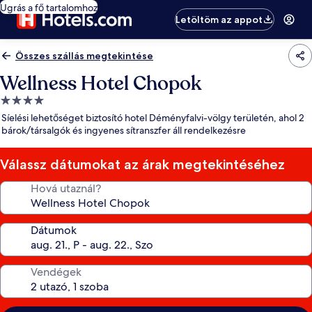
Ugrás a fő tartalomhoz
Letöltöm az appot
Összes szállás megtekintése
Wellness Hotel Chopok
4.0
csillagos
Síelési lehetőséget biztosító hotel Déményfalvi-völgy területén, ahol 2
szálláshely
bárok/társalgók és ingyenes sítranszfer áll rendelkezésre
Válassz dátumokat az árak megtekintéséhez
Hová utaznál?
Dátumok
Vendégek