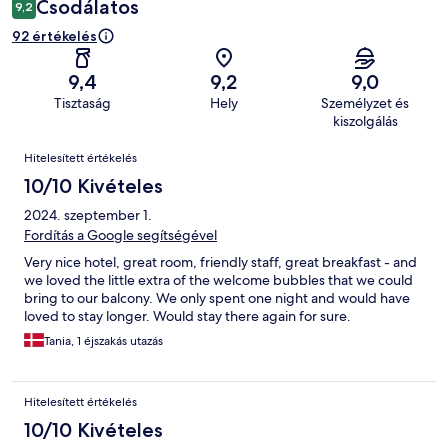
Csodálatos
9,2
92 értékelés
9,4
9,2
9,0
Tisztaság
Hely
Személyzet és
kiszolgálás
Értékelések
Hitelesített értékelés
10/10 Kivételes
2024. szeptember 1.
Fordítás a Google segítségével
Very nice hotel, great room, friendly staff, great breakfast - and
we loved the little extra of the welcome bubbles that we could
bring to our balcony. We only spent one night and would have
loved to stay longer. Would stay there again for sure.
Tania, 1 éjszakás utazás
Hitelesített értékelés
10/10 Kivételes