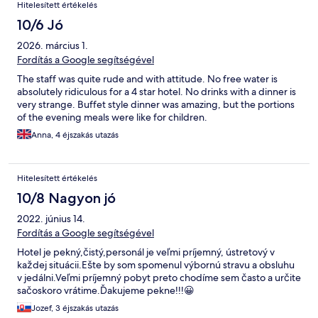
Hitelesített értékelés
10/6 Jó
2026. március 1.
Fordítás a Google segítségével
The staff was quite rude and with attitude. No free water is
absolutely ridiculous for a 4 star hotel. No drinks with a dinner is
very strange. Buffet style dinner was amazing, but the portions
of the evening meals were like for children.
Anna, 4 éjszakás utazás
Hitelesített értékelés
10/8 Nagyon jó
2022. június 14.
Fordítás a Google segítségével
Hotel je pekný,čistý,personál je veľmi príjemný, ústretový v
každej situácii.Ešte by som spomenul výbornú stravu a obsluhu
v jedálni.Veľmi príjemný pobyt preto chodíme sem často a určite
sačoskoro vrátime.Ďakujeme pekne!!!😀
Jozef, 3 éjszakás utazás