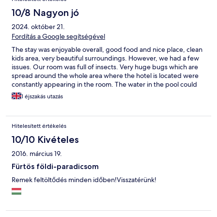
10/8 Nagyon jó
2024. október 21.
Fordítás a Google segítségével
The stay was enjoyable overall, good food and nice place, clean
kids area, very beautiful surroundings. However, we had a few
issues. Our room was full of insects. Very huge bugs which are
spread around the whole area where the hotel is located were
constantly appearing in the room. The water in the pool could
be warmer, especially for the kids area. The hair dryer was not
1 éjszakás utazás
functioning, so we had to pick up a replacement in the
reception. I would expect a room service for this at least. Some
minor things which were not expected in hotel in the 4*category
Hitelesített értékelés
and could be improved. Otherwise, we are satisfied with the
stay.
10/10 Kivételes
2016. március 19.
Fürtös földi-paradicsom
Remek feltöltődés minden időben!Visszatérünk!