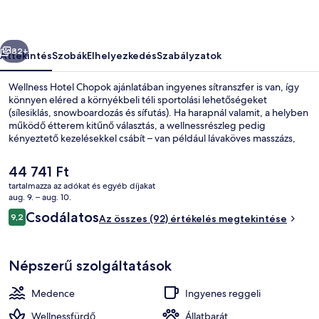
őző
Következő
82+
Áttekintés
Szobák
Elhelyezkedés
Szabályzatok
Wellness Hotel Chopok ajánlatában ingyenes sítranszfer is van, így
könnyen eléred a környékbeli téli sportolási lehetőségeket
(sílesiklás, snowboardozás és sífutás). Ha harapnál valamit, a helyben
működő étterem kitűnő választás, a wellnessrészleg pedig
kényeztető kezelésekkel csábít – van például lávaköves masszázs,
aromaterápia és reflexológia. A szálláshely 2 bár/társalgó, beltéri
medence és 24 órában nyitva tartó fitneszterem jóvoltából még
A
44 741 Ft
nívósabb. A síelők megelégedésére a következők is rendelkezésre
jelenlegi
tartalmazza az adókat és egyéb díjakat
állnak: síbérletek, sítároló.
ár
aug. 9. – aug. 10.
Külső rész
44 741 Ft
Értékelések
Csodálatos
9,2
Az összes (92) értékelés megtekintése
9,2 ennyiből: 10
Népszerű szolgáltatások
Medence
Ingyenes reggeli
Wellnessfürdő
Állatbarát