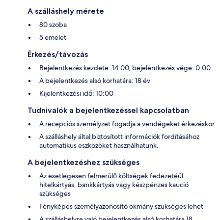
A szálláshely mérete
80 szoba
5 emelet
Érkezés/távozás
Bejelentkezés kezdete: 14:00, bejelentkezés vége: 0:00
A bejelentkezés alsó korhatára: 18 év
Kijelentkezési idő: 10:00
Tudnivalók a bejelentkezéssel kapcsolatban
A recepciós személyzet fogadja a vendégeket érkezéskor.
A szálláshely által biztosított információk fordításához
automatikus eszközöket használhatunk.
A bejelentkezéshez szükséges
Az esetlegesen felmerülő költségek fedezetéül
hitelkártyás, bankkártyás vagy készpénzes kaució
szükséges
Fényképes személyazonosító okmány szükséges lehet
A szálláshelyre való bejelentkezés alsó korhatára 18