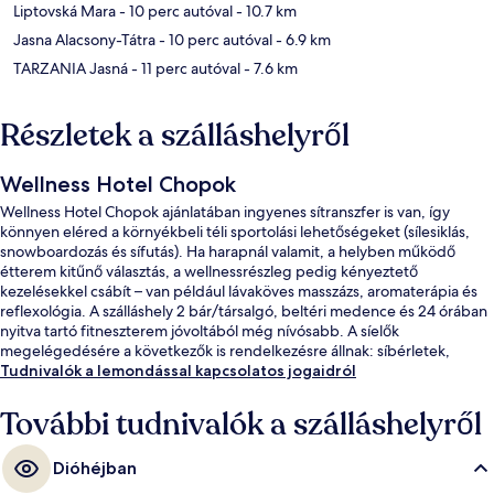
Liptovská Mara
- 10 perc autóval
- 10.7 km
Jasna Alacsony-Tátra
- 10 perc autóval
- 6.9 km
TARZANIA Jasná
- 11 perc autóval
- 7.6 km
Részletek a szálláshelyről
Wellness Hotel Chopok
Wellness Hotel Chopok ajánlatában ingyenes sítranszfer is van, így
könnyen eléred a környékbeli téli sportolási lehetőségeket (sílesiklás,
snowboardozás és sífutás). Ha harapnál valamit, a helyben működő
étterem kitűnő választás, a wellnessrészleg pedig kényeztető
kezelésekkel csábít – van például lávaköves masszázs, aromaterápia és
reflexológia. A szálláshely 2 bár/társalgó, beltéri medence és 24 órában
nyitva tartó fitneszterem jóvoltából még nívósabb. A síelők
megelégedésére a következők is rendelkezésre állnak: síbérletek,
sítároló.
Tudnivalók a lemondással kapcsolatos jogaidról
További tudnivalók a szálláshelyről
Dióhéjban