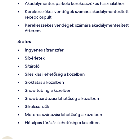
Akadálymentes parkoló kerekesszékes használathoz
Kerekesszékes vendégek számára akadálymentesített
recepcióspult
Kerekesszékes vendégek számára akadálymentesített
étterem
Síelés
Ingyenes sítranszfer
Síbérletek
Sítároló
Sílesiklási lehetőség a közelben
Síoktatás a közelben
Snow tubing a közelben
Snowboardozási lehetőség a közelben
Síkölcsönzők
Motoros szánozási lehetőség a közelben
Hótalpas túrázási lehetőség a közelben