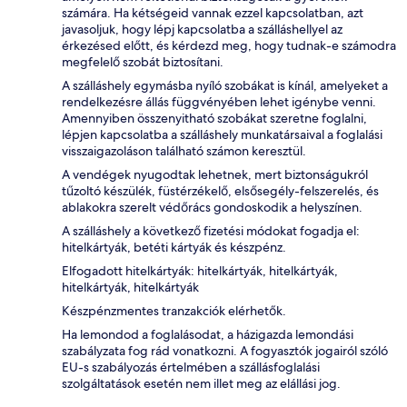
számára. Ha kétségeid vannak ezzel kapcsolatban, azt
javasoljuk, hogy lépj kapcsolatba a szálláshellyel az
érkezésed előtt, és kérdezd meg, hogy tudnak-e számodra
megfelelő szobát biztosítani.
A szálláshely egymásba nyíló szobákat is kínál, amelyeket a
rendelkezésre állás függvényében lehet igénybe venni.
Amennyiben összenyitható szobákat szeretne foglalni,
lépjen kapcsolatba a szálláshely munkatársaival a foglalási
visszaigazoláson található számon keresztül.
A vendégek nyugodtak lehetnek, mert biztonságukról
tűzoltó készülék, füstérzékelő, elsősegély-felszerelés, és
ablakokra szerelt védőrács gondoskodik a helyszínen.
A szálláshely a következő fizetési módokat fogadja el:
hitelkártyák, betéti kártyák és készpénz.
Elfogadott hitelkártyák: hitelkártyák, hitelkártyák,
hitelkártyák, hitelkártyák
Készpénzmentes tranzakciók elérhetők.
Ha lemondod a foglalásodat, a házigazda lemondási
szabályzata fog rád vonatkozni. A fogyasztók jogairól szóló
EU-s szabályozás értelmében a szállásfoglalási
szolgáltatások esetén nem illet meg az elállási jog.