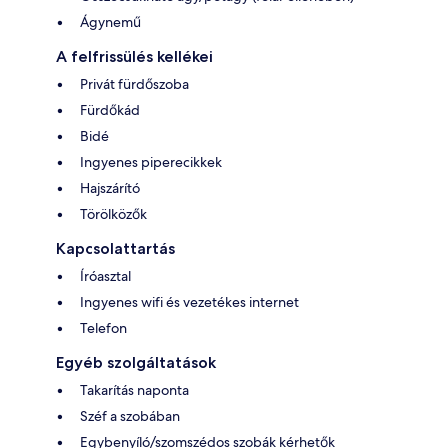
Ágynemű
A felfrissülés kellékei
Privát fürdőszoba
Fürdőkád
Bidé
Ingyenes piperecikkek
Hajszárító
Törölközők
Kapcsolattartás
Íróasztal
Ingyenes wifi és vezetékes internet
Telefon
Egyéb szolgáltatások
Takarítás naponta
Széf a szobában
Egybenyíló/szomszédos szobák kérhetők