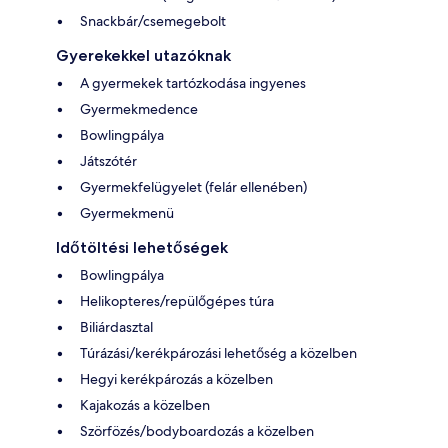
Snackbár/csemegebolt
Gyerekekkel utazóknak
A gyermekek tartózkodása ingyenes
Gyermekmedence
Bowlingpálya
Játszótér
Gyermekfelügyelet (felár ellenében)
Gyermekmenü
Időtöltési lehetőségek
Bowlingpálya
Helikopteres/repülőgépes túra
Biliárdasztal
Túrázási/kerékpározási lehetőség a közelben
Hegyi kerékpározás a közelben
Kajakozás a közelben
Szörfözés/bodyboardozás a közelben