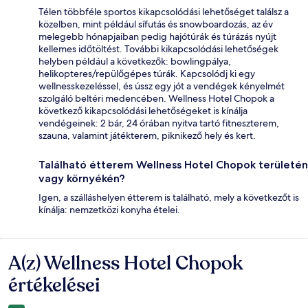
Télen többféle sportos kikapcsolódási lehetőséget találsz a
közelben, mint például sífutás és snowboardozás, az év
melegebb hónapjaiban pedig hajótúrák és túrázás nyújt
kellemes időtöltést. További kikapcsolódási lehetőségek
helyben például a következők: bowlingpálya,
helikopteres/repülőgépes túrák. Kapcsolódj ki egy
wellnesskezeléssel, és ússz egy jót a vendégek kényelmét
szolgáló beltéri medencében. Wellness Hotel Chopok a
következő kikapcsolódási lehetőségeket is kínálja
vendégeinek: 2 bár, 24 órában nyitva tartó fitneszterem,
szauna, valamint játékterem, piknikező hely és kert.
Található étterem Wellness Hotel Chopok területén
vagy környékén?
Igen, a szálláshelyen étterem is található, mely a következőt is
kínálja: nemzetközi konyha ételei.
A(z) Wellness Hotel Chopok
Értékelések
értékelései