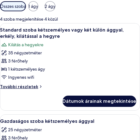
Szobákhoz
Összes szoba
1 ágy
2 ágy
rendelkezésre
álló
4 szoba megjelenítése 4 közül
szűrők
A
Egy szállodai szoba, melyben téglából k
6
Standard szoba kétszemélyes vagy két külön ággyal,
következő
erkély, kilátással a hegyre
szoba
Kilátás a hegyekre
összes
35 négyzetméter
képének
3 férőhely
megtekintése:
Standard
1 kétszemélyes ágy
szoba
Ingyenes wifi
kétszemélyes
Standard
További részletek
vagy
szoba
két
kétszemélyes
Dátumok árainak megtekintése
vagy
külön
két
ággyal,
külön
A
Egy szállodai szoba, amelyben egy nagy
erkély,
4
ággyal,
Gazdaságos szoba kétszemélyes ággyal
következő
erkély,
kilátással
25 négyzetméter
kilátással
szoba
a
a
3 férőhely
összes