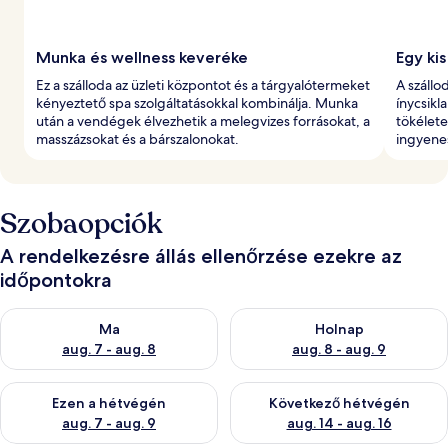
Munka és wellness keveréke
Egy kis
Ez a szálloda az üzleti központot és a tárgyalótermeket
A száll
kényeztető spa szolgáltatásokkal kombinálja. Munka
ínycsikl
után a vendégek élvezhetik a melegvizes forrásokat, a
tökélete
masszázsokat és a bárszalonokat.
ingyenes
Szobaopciók
A rendelkezésre állás ellenőrzése ezekre az
időpontokra
A ma esti rendelkezésre állás ellenőrzése: aug. 7 - aug. 8
A holnapi rendelkezésre állás e
Ma
Holnap
aug. 7 - aug. 8
aug. 8 - aug. 9
A mostani hétvégi rendelkezésre állás ellenőrzése: aug. 7 - aug
A következő hétvégi rendelkezé
Ezen a hétvégén
Következő hétvégén
aug. 7 - aug. 9
aug. 14 - aug. 16