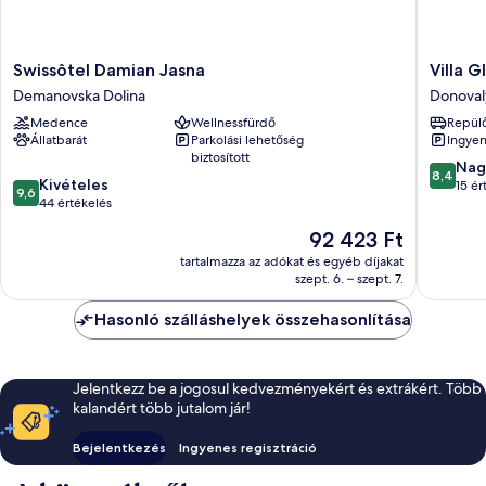
Swissôtel
Villa
Swissôtel Damian Jasna
Villa G
Damian
Gloria
Demanovska Dolina
Donoval
Jasna
Donoval
Medence
Wellnessfürdő
Repülő
Demanovska
Állatbarát
Parkolási lehetőség
Ingyen
Dolina
biztosított
8.4
Nag
8,4
9.6
Kivételes
ennyiből
15 ér
9,6
ennyiből:
44 értékelés
10,
10,
Nagyon
Az
92 423 Ft
Kivételes,
jó,
ár
44
tartalmazza az adókat és egyéb díjakat
15
92 423 Ft
szept. 6. – szept. 7.
értékelés
értékelé
Hasonló szálláshelyek összehasonlítása
Jelentkezz be a jogosul kedvezményekért és extrákért. Több
kalandért több jutalom jár!
Bejelentkezés
Ingyenes regisztráció