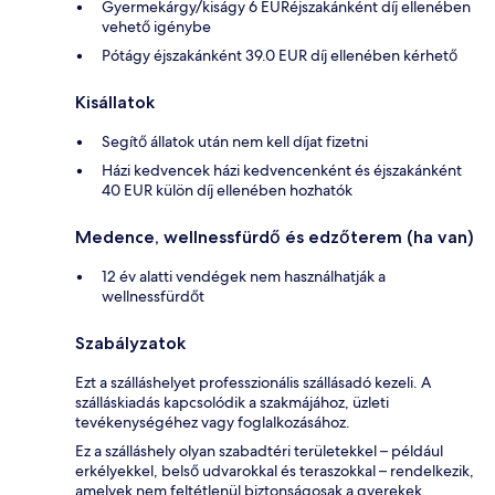
Gyermekárgy/kiságy 6 EURéjszakánként díj ellenében
vehető igénybe
Pótágy éjszakánként 39.0 EUR díj ellenében kérhető
Kisállatok
Segítő állatok után nem kell díjat fizetni
Házi kedvencek házi kedvencenként és éjszakánként
40 EUR külön díj ellenében hozhatók
Medence, wellnessfürdő és edzőterem (ha van)
12 év alatti vendégek nem használhatják a
wellnessfürdőt
Szabályzatok
Ezt a szálláshelyet professzionális szállásadó kezeli. A
szálláskiadás kapcsolódik a szakmájához, üzleti
tevékenységéhez vagy foglalkozásához.
Ez a szálláshely olyan szabadtéri területekkel – például
erkélyekkel, belső udvarokkal és teraszokkal – rendelkezik,
amelyek nem feltétlenül biztonságosak a gyerekek