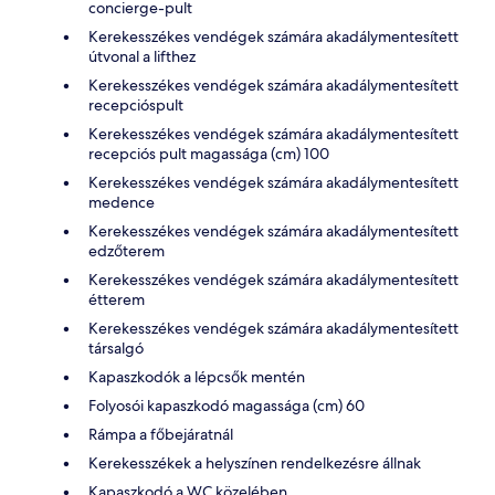
concierge-pult
Kerekesszékes vendégek számára akadálymentesített
útvonal a lifthez
Kerekesszékes vendégek számára akadálymentesített
recepcióspult
Kerekesszékes vendégek számára akadálymentesített
recepciós pult magassága (cm) 100
Kerekesszékes vendégek számára akadálymentesített
medence
Kerekesszékes vendégek számára akadálymentesített
edzőterem
Kerekesszékes vendégek számára akadálymentesített
étterem
Kerekesszékes vendégek számára akadálymentesített
társalgó
Kapaszkodók a lépcsők mentén
Folyosói kapaszkodó magassága (cm) 60
Rámpa a főbejáratnál
Kerekesszékek a helyszínen rendelkezésre állnak
Kapaszkodó a WC közelében