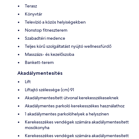
Terasz
Könyvtár
Televízió a közös helyiségekben
Nonstop fitneszterem
Szabadtéri medence
Teljes körű szolgáltatást nyújtó wellnessfürdő
Masszázs- és kezelőszoba
Bankett-terem
Akadálymentesítés
Lift
Liftajtó szélessége (cm) 91
Akadálymentesített útvonal kerekesszékeseknek
Akadálymentes parkoló kerekesszékes használathoz
1 akadálymentes parkolóhelyek a helyszínen
Kerekesszékes vendégek számára akadálymentesített
mosókonyha
Kerekesszékes vendégek számára akadálymentesített