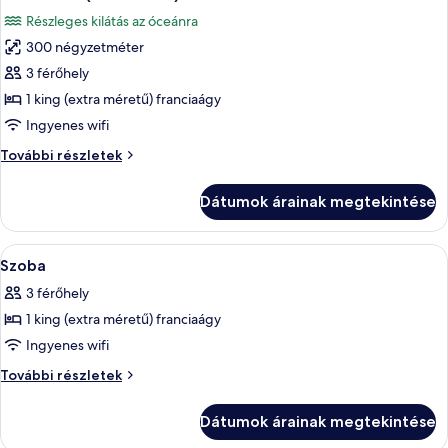
következő
(Garden)
(Garden)
Részleges kilátás az óceánra
további
szoba
részletei
300 négyzetméter
összes
képének
3 férőhely
megtekintése:
1 king (extra méretű) franciaágy
Grand
Ingyenes wifi
villa
Grand
További részletek
(Beach
villa
Pool)
(Beach
Dátumok árainak megtekintése
Pool)
további
részletei
A
Egy szállodai szoba, amelyben találhat
8
Szoba
következő
3 férőhely
szoba
1 king (extra méretű) franciaágy
összes
képének
Ingyenes wifi
megtekintése:
Szoba
További részletek
Szoba
további
részletei
Dátumok árainak megtekintése