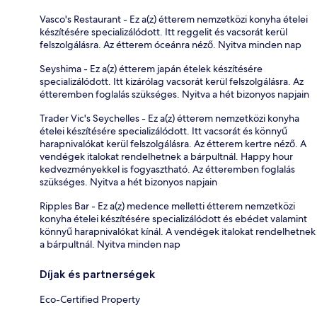
Vasco's Restaurant - Ez a(z) étterem nemzetközi konyha ételei
készítésére specializálódott. Itt reggelit és vacsorát kerül
felszolgálásra. Az étterem óceánra néző. Nyitva minden nap
Seyshima - Ez a(z) étterem japán ételek készítésére
specializálódott. Itt kizárólag vacsorát kerül felszolgálásra. Az
étteremben foglalás szükséges. Nyitva a hét bizonyos napjain
Trader Vic's Seychelles - Ez a(z) étterem nemzetközi konyha
ételei készítésére specializálódott. Itt vacsorát és könnyű
harapnivalókat kerül felszolgálásra. Az étterem kertre néző. A
vendégek italokat rendelhetnek a bárpultnál. Happy hour
kedvezményekkel is fogyasztható. Az étteremben foglalás
szükséges. Nyitva a hét bizonyos napjain
Ripples Bar - Ez a(z) medence melletti étterem nemzetközi
konyha ételei készítésére specializálódott és ebédet valamint
könnyű harapnivalókat kínál. A vendégek italokat rendelhetnek
a bárpultnál. Nyitva minden nap
Díjak és partnerségek
Eco-Certified Property