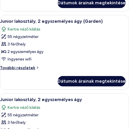
Dátumok árainak megtekintése
ágy,
akadálymentesített
akadálymentesített
további
A
Egy szállodai szoba két ággyal, egy faa
15
részletei
Junior lakosztály, 2 egyszemélyes ágy (Garden)
következő
Kertre néző kilátás
szoba
55 négyzetméter
összes
képének
3 férőhely
megtekintése:
2 egyszemélyes ágy
Junior
Ingyenes wifi
lakosztály,
Junior
További részletek
2
lakosztály,
egyszemélyes
2
Dátumok árainak megtekintése
egyszemélyes
ágy
ágy
(Garden)
(Garden)
A
Egy szállodai szoba két ággyal, egy faa
16
további
Junior lakosztály, 2 egyszemélyes ágy
következő
részletei
Kertre néző kilátás
szoba
55 négyzetméter
összes
képének
3 férőhely