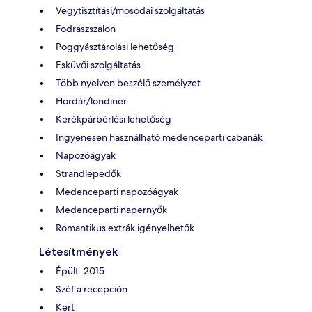
Vegytisztítási/mosodai szolgáltatás
Fodrászszalon
Poggyásztárolási lehetőség
Esküvői szolgáltatás
Több nyelven beszélő személyzet
Hordár/londiner
Kerékpárbérlési lehetőség
Ingyenesen használható medenceparti cabanák
Napozóágyak
Strandlepedők
Medenceparti napozóágyak
Medenceparti napernyők
Romantikus extrák igényelhetők
Létesítmények
Épült: 2015
Széf a recepción
Kert