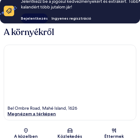
Jelentkezz be a jogosul kedvezményekért és extrákért. Több
kalandért több jutalom jár!
Bejelentkezés
Ingyenes regisztráció
A környékről
Bel Ombre Road, Mahé Island, 1626
Megnézem a térképen
Térkép
A közelben
Közlekedés
Éttermek