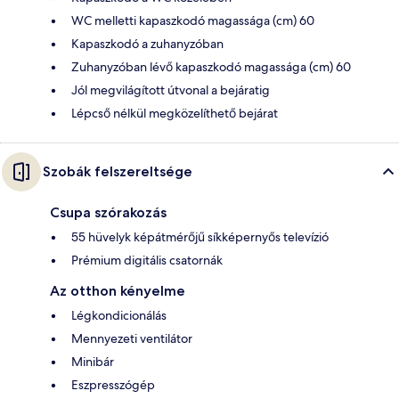
WC melletti kapaszkodó magassága (cm) 60
Kapaszkodó a zuhanyzóban
Zuhanyzóban lévő kapaszkodó magassága (cm) 60
Jól megvilágított útvonal a bejáratig
Lépcső nélkül megközelíthető bejárat
Szobák felszereltsége
Csupa szórakozás
55 hüvelyk képátmérőjű síkképernyős televízió
Prémium digitális csatornák
Az otthon kényelme
Légkondicionálás
Mennyezeti ventilátor
Minibár
Eszpresszógép