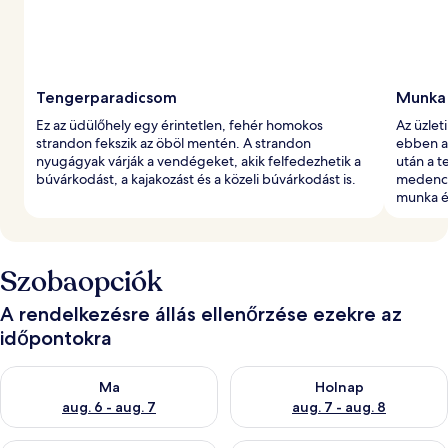
Tengerparadicsom
Munka 
Ez az üdülőhely egy érintetlen, fehér homokos
Az üzlet
strandon fekszik az öböl mentén. A strandon
ebben a
nyugágyak várják a vendégeket, akik felfedezhetik a
után a t
búvárkodást, a kajakozást és a közeli búvárkodást is.
medence 
munka é
Szobaopciók
A rendelkezésre állás ellenőrzése ezekre az
időpontokra
A ma esti rendelkezésre állás ellenőrzése: aug. 6 - aug. 7
A holnapi rendelkezésre állás e
Ma
Holnap
aug. 6 - aug. 7
aug. 7 - aug. 8