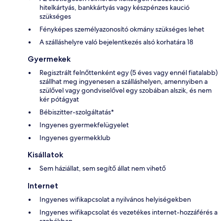
hitelkártyás, bankkártyás vagy készpénzes kaució
szükséges
Fényképes személyazonosító okmány szükséges lehet
A szálláshelyre való bejelentkezés alsó korhatára 18
Gyermekek
Regisztrált felnőttenként egy (5 éves vagy ennél fiatalabb)
szállhat meg ingyenesen a szálláshelyen, amennyiben a
szülővel vagy gondviselővel egy szobában alszik, és nem
kér pótágyat
Bébiszitter-szolgáltatás*
Ingyenes gyermekfelügyelet
Ingyenes gyermekklub
Kisállatok
Sem háziállat, sem segítő állat nem vihető
Internet
Ingyenes wifikapcsolat a nyilvános helyiségekben
Ingyenes wifikapcsolat és vezetékes internet-hozzáférés a
szobákban