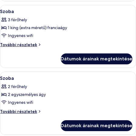
A
Egy szállodai szoba, amelyben egy nagy 
7
Szoba
következő
3 férőhely
szoba
1 king (extra méretű) franciaágy
összes
képének
Ingyenes wifi
megtekintése:
Szoba
További részletek
Szoba
további
részletei
Dátumok árainak megtekintése
A
Egy szállodai szoba két ággyal, egy pir
5
Szoba
következő
2 férőhely
szoba
2 egyszemélyes ágy
összes
képének
Ingyenes wifi
megtekintése:
Szoba
További részletek
Szoba
további
részletei
Dátumok árainak megtekintése