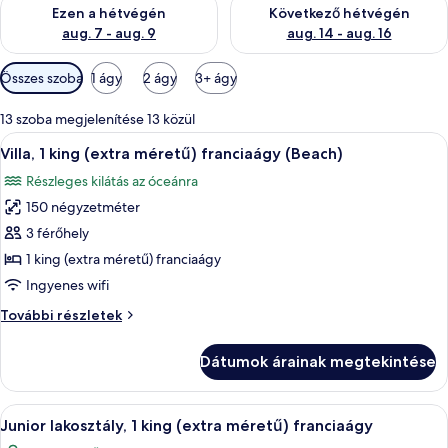
A mostani hétvégi rendelkezésre állás ellenőrzése: aug. 7 - aug
A következő hétvégi rendelkezé
Ezen a hétvégén
Következő hétvégén
aug. 7 - aug. 9
aug. 14 - aug. 16
Szobákhoz
Összes szoba
1 ágy
2 ágy
3+ ágy
rendelkezésre
álló
13 szoba megjelenítése 13 közül
szűrők
A
Kilátás a szobából
9
Villa, 1 king (extra méretű) franciaágy (Beach)
következő
Részleges kilátás az óceánra
szoba
150 négyzetméter
összes
képének
3 férőhely
megtekintése:
1 king (extra méretű) franciaágy
Villa,
Ingyenes wifi
1
Villa,
További részletek
king
1
(extra
king
Dátumok árainak megtekintése
(extra
méretű)
méretű)
franciaágy
franciaágy
A
Egy modern fürőszoba, melyben egy kü
(Beach)
21
(Beach)
Junior lakosztály, 1 king (extra méretű) franciaágy
következő
további