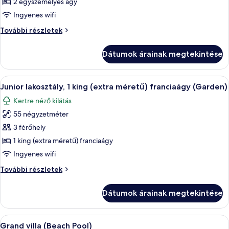
megtekintése:
2 egyszemélyes ágy
Junior
Ingyenes wifi
lakosztály,
Junior
További részletek
2
lakosztály,
egyszemélyes
2
Dátumok árainak megtekintése
egyszemélyes
ágy
ágy
további
A
Hipoallergén ágynemű, pehelypaplan, 
17
részletei
Junior lakosztály, 1 king (extra méretű) franciaágy (Garden)
következő
Kertre néző kilátás
szoba
55 négyzetméter
összes
képének
3 férőhely
megtekintése:
1 king (extra méretű) franciaágy
Junior
Ingyenes wifi
lakosztály,
Junior
További részletek
1
lakosztály,
king
1
Dátumok árainak megtekintése
king
(extra
(extra
méretű)
méretű)
A
Egy tágas étkező, melyben egy kerek, f
franciaágy
12
franciaágy
Grand villa (Beach Pool)