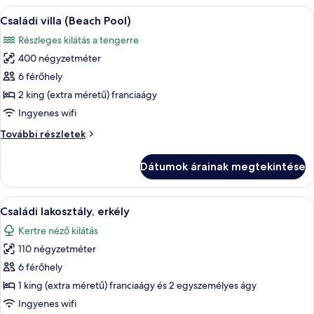
A
Családi villa (Beach Pool) | Hipoalle
9
Családi villa (Beach Pool)
következő
Részleges kilátás a tengerre
szoba
400 négyzetméter
összes
képének
6 férőhely
megtekintése:
2 king (extra méretű) franciaágy
Családi
Ingyenes wifi
villa
Családi
További részletek
(Beach
villa
Pool)
(Beach
Dátumok árainak megtekintése
Pool)
további
részletei
A
Egy szoba, melyben egy üvegajtó nyílik 
7
Családi lakosztály, erkély
következő
Kertre néző kilátás
szoba
110 négyzetméter
összes
képének
6 férőhely
megtekintése:
1 king (extra méretű) franciaágy és 2 egyszemélyes ágy
Családi
Ingyenes wifi