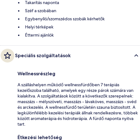
Takarítás naponta
Széf a szobában
Egybenyíló/szomszédos szobák kérhetők
Helyi térképek
Éttermi ajánlók
Speciális szolgáltatások
Wellnessrészleg
A szálláshelyen működő wellnessfürdőben 7 terápiás
kezelőszoba található, amelyek egy része párok számára van
kialakítva. A szolgáltatások között a következők szerepelnek:
masszázs - mélyszöveti, masszázs - lávaköves, masszázs - svéd
és arckezelés. A wellnessfürdő területén szauna biztosított. A
legkülönfélébb kezelési terápiák állnak rendelkezésre, többek
között aromaterápia és hidroterápia. A fürdő naponta nyitva
tart.
Étkezési lehetőség