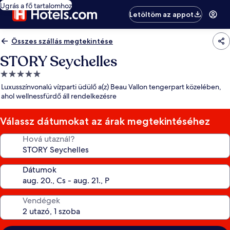
Ugrás a fő tartalomhoz
Letöltöm az appot
Összes szállás megtekintése
STORY Seychelles
5.0
csillagos
Luxusszínvonalú vízparti üdülő a(z) Beau Vallon tengerpart közelében,
szálláshely
ahol wellnessfürdő áll rendelkezésre
Válassz dátumokat az árak megtekintéséhez
Hová utaznál?
Dátumok
Vendégek