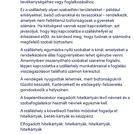
tevékenységéhez vagy foglalkozásához.
Ez a szálláshely olyan szabadtéri területekkel – például
erkélyekkel, belső udvarokkal és teraszokkal – rendelkezik,
amelyek nem feltétlenül biztonságosak a gyerekek
számára. Ha kétségeid vannak ezzel kapcsolatban, azt
javasoljuk, hogy lépj kapcsolatba a szálláshellyel az
érkezésed előtt, és kérdezd meg, hogy tudnak-e számodra
megfelelő szobát biztosítani.
A szálláshely egymásba nyíló szobákat is kínál, amelyeket a
rendelkezésre állás függvényében lehet igénybe venni.
Amennyiben összenyitható szobákat szeretne foglalni,
lépjen kapcsolatba a szálláshely munkatársaival a foglalási
visszaigazoláson található számon keresztül.
A vendégek nyugodtak lehetnek, mert biztonságukról
tűzoltó készülék, füstérzékelő és elsősegély-felszerelés
gondoskodik a helyszínen.
A bejelentkezéskor megadott hitelkártyán lévő névnek és a
szobafoglaláskor használt névnek egyeznie kell.
A szálláshely a következő fizetési módokat fogadja el:
hitelkártyák, betéti kártyák és készpénz.
Elfogadott hitelkártyák: hitelkártyák, hitelkártyák,
hitelkártyák