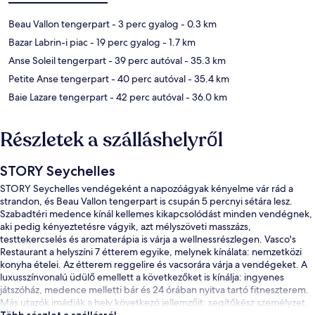
Beau Vallon tengerpart
- 3 perc gyalog
- 0.3 km
Bazar Labrin-i piac
- 19 perc gyalog
- 1.7 km
Anse Soleil tengerpart
- 39 perc autóval
- 35.3 km
Petite Anse tengerpart
- 40 perc autóval
- 35.4 km
Baie Lazare tengerpart
- 42 perc autóval
- 36.0 km
Részletek a szálláshelyről
STORY Seychelles
STORY Seychelles vendégeként a napozóágyak kényelme vár rád a
strandon, és Beau Vallon tengerpart is csupán 5 percnyi sétára lesz.
Szabadtéri medence kínál kellemes kikapcsolódást minden vendégnek,
aki pedig kényeztetésre vágyik, azt mélyszöveti masszázs,
testtekercselés és aromaterápia is várja a wellnessrészlegen. Vasco's
Restaurant a helyszíni 7 étterem egyike, melynek kínálata: nemzetközi
konyha ételei. Az étterem reggelire és vacsorára várja a vendégeket. A
luxusszínvonalú üdülő emellett a következőket is kínálja: ingyenes
játszóház, medence melletti bár és 24 órában nyitva tartó fitneszterem.
Más utazók imádják a hely következó jellemzőit: segítőkész személyzet.
Több részlet a szállásról