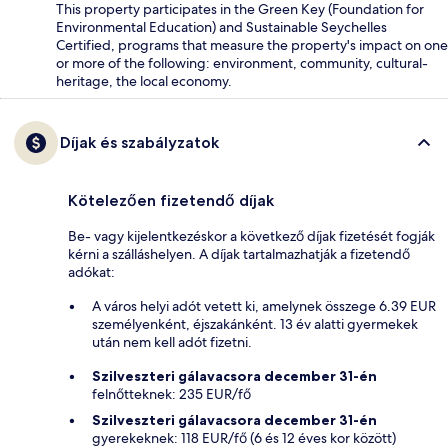
This property participates in the Green Key (Foundation for
Environmental Education) and Sustainable Seychelles
Certified, programs that measure the property's impact on one
or more of the following: environment, community, cultural-
heritage, the local economy.
Díjak és szabályzatok
Kötelezően fizetendő díjak
Be- vagy kijelentkezéskor a következő díjak fizetését fogják
kérni a szálláshelyen. A díjak tartalmazhatják a fizetendő
adókat:
A város helyi adót vetett ki, amelynek összege 6.39 EUR
személyenként, éjszakánként. 13 év alatti gyermekek
után nem kell adót fizetni.
Szilveszteri gálavacsora december 31-én
felnőtteknek: 235 EUR/fő
Szilveszteri gálavacsora december 31-én
gyerekeknek: 118 EUR/fő (6 és 12 éves kor között)