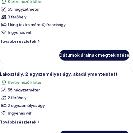
Kertre néző kilátás
részletei
szoba
55 négyzetméter
összes
képének
3 férőhely
megtekintése:
1 king (extra méretű) franciaágy
Junior
Ingyenes wifi
lakosztály,
Junior
További részletek
1
lakosztály,
king
1
Dátumok árainak megtekintése
king
(extra
(extra
méretű)
méretű)
A
Hipoallergén ágynemű, pehelypaplan, 
franciaágy
7
franciaágy
Lakosztály, 2 egyszemélyes ágy, akadálymentesített
következő
további
Kertre néző kilátás
részletei
szoba
55 négyzetméter
összes
képének
2 férőhely
megtekintése:
2 egyszemélyes ágy
Lakosztály,
Ingyenes wifi
2
Lakosztály,
További részletek
egyszemélyes
2
ágy,
egyszemélyes