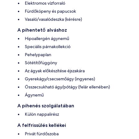
Elektromos vízforraló
Fürdőköpeny és papucsok
Vasaló/vasalódeszka (kérésre)
A pihentető alváshoz
Hipoallergén ágynemű
Speciális párnakollekció
Pehelypaplan
Sötétítőfüggöny
Az ágyak előkészítése éjszakára
Gyerekágy/csecsemőágy (ingyenes)
Összecsukható ágy/pótágy (felár ellenében)
Ágynemű
A pihenés szolgálatában
Külön nappalirész
A felfrissülés kellékei
Privát fürdőszoba