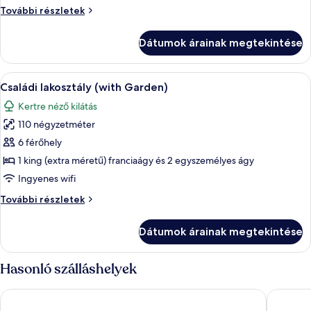
lakosztály,
Családi
További részletek
erkély
lakosztály,
erkély
Dátumok árainak megtekintése
további
részletei
A
Egy szállodai szoba, amelyben egy ágy, 
5
Családi lakosztály (with Garden)
következő
Kertre néző kilátás
szoba
110 négyzetméter
összes
képének
6 férőhely
megtekintése:
1 king (extra méretű) franciaágy és 2 egyszemélyes ágy
Családi
Ingyenes wifi
lakosztály
Családi
További részletek
(with
lakosztály
Garden)
(with
Dátumok árainak megtekintése
Garden)
további
részletei
Hasonló szálláshelyek
Constance Ephélia
Avani Pl