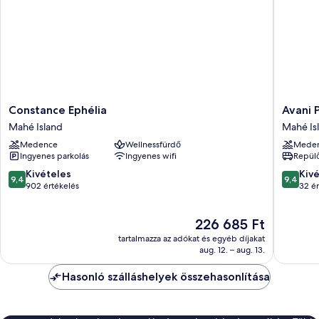
Constance
Avani
Constance Ephélia
Avani 
Ephélia
Plus
Mahé Island
Mahé Is
Mahé
Barbaro
Medence
Wellnessfürdő
Mede
Island
Seychell
Ingyenes parkolás
Ingyenes wifi
Repülő
Mahé
Island
9.4
9.4
Kivételes
Kiv
9,4
9,4
ennyiből:
ennyiből
902 értékelés
32 ér
10,
10,
Kivételes,
Kivétele
Az
226 685 Ft
902
32
ár
értékelés
értékelé
tartalmazza az adókat és egyéb díjakat
226 685 Ft
aug. 12. – aug. 13.
Hasonló szálláshelyek összehasonlítása