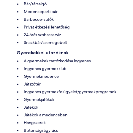
Bár/társalgó
Medenceparti bár
Barbecue-sütők
Privát étkezési lehetőség
24 órás szobaszerviz
Snackbár/csemegebolt
Gyerekekkel utazóknak
A gyermekek tartózkodása ingyenes
Ingyenes gyermekklub
Gyermekmedence
Játszótér
Ingyenes gyermekfelügyelet/gyermekprogramok
Gyermekjátékok
Játékok
Játékok a medencében
Hangszerek
Biztonsági ágyrács