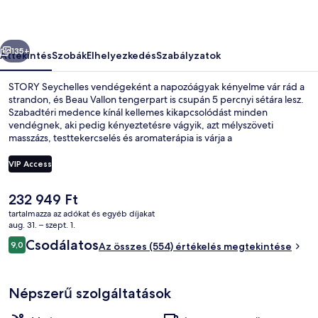
őző
Következő
135+
Áttekintés
Szobák
Elhelyezkedés
Szabályzatok
STORY Seychelles vendégeként a napozóágyak kényelme vár rád a
strandon, és Beau Vallon tengerpart is csupán 5 percnyi sétára lesz.
Szabadtéri medence kínál kellemes kikapcsolódást minden
vendégnek, aki pedig kényeztetésre vágyik, azt mélyszöveti
masszázs, testtekercselés és aromaterápia is várja a
wellnessrészlegen. Vasco's Restaurant a helyszíni 7 étterem egyike,
melynek kínálata: nemzetközi konyha ételei. Az étterem reggelire és
VIP Access
vacsorára várja a vendégeket. A luxusszínvonalú üdülő emellett a
következőket is kínálja: ingyenes játszóház, medence melletti bár és
A
232 949 Ft
24 órában nyitva tartó fitneszterem. Más utazók imádják a hely
Külső rész
jelenlegi
következó jellemzőit: segítőkész személyzet.
tartalmazza az adókat és egyéb díjakat
ár
aug. 31. – szept. 1.
232 949 Ft
Értékelések
Csodálatos
9,0
Az összes (554) értékelés megtekintése
9,0 ennyiből: 10
Népszerű szolgáltatások