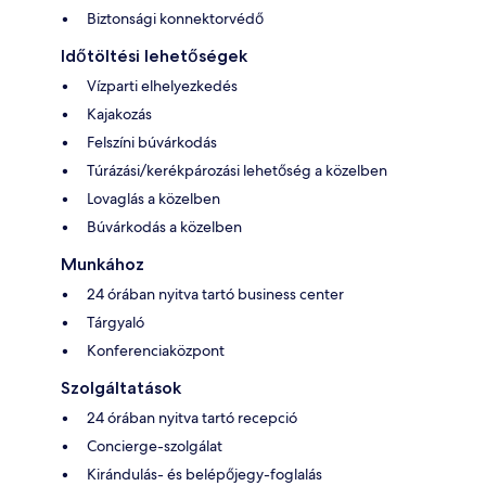
Biztonsági konnektorvédő
Időtöltési lehetőségek
Vízparti elhelyezkedés
Kajakozás
Felszíni búvárkodás
Túrázási/kerékpározási lehetőség a közelben
Lovaglás a közelben
Búvárkodás a közelben
Munkához
24 órában nyitva tartó business center
Tárgyaló
Konferenciaközpont
Szolgáltatások
24 órában nyitva tartó recepció
Concierge-szolgálat
Kirándulás- és belépőjegy-foglalás