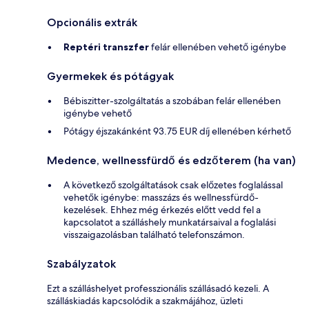
Opcionális extrák
Reptéri transzfer
felár ellenében vehető igénybe
Gyermekek és pótágyak
Bébiszitter-szolgáltatás a szobában felár ellenében
igénybe vehető
Pótágy éjszakánként 93.75 EUR díj ellenében kérhető
Medence, wellnessfürdő és edzőterem (ha van)
A következő szolgáltatások csak előzetes foglalással
vehetők igénybe: masszázs és wellnessfürdő-
kezelések. Ehhez még érkezés előtt vedd fel a
kapcsolatot a szálláshely munkatársaival a foglalási
visszaigazolásban található telefonszámon.
Szabályzatok
Ezt a szálláshelyet professzionális szállásadó kezeli. A
szálláskiadás kapcsolódik a szakmájához, üzleti