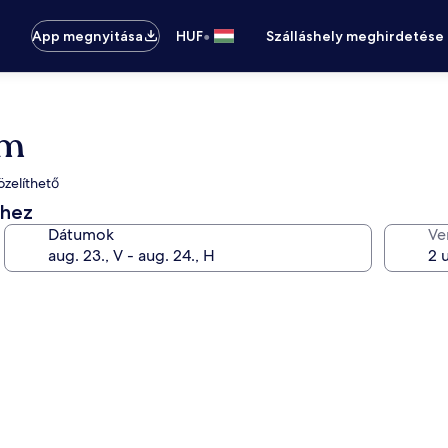
•
App megnyitása
HUF
Szálláshely meghirdetése
um
zelíthető
éhez
Dátumok
Ve