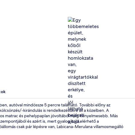
Külső rész
tok
n, autóval mindössze 5 percre található. További előny az
ölcsönzés/-kirándulás is rendelkezésükre áll a közelben. A
s matrac és pehelypaplan jóvoltából még kényelmesebb. Más
Hűtőszekré
zempontjából és azért is, mert gyalog is jól elérhető a
llomás csak pár lépésre van, Labicana-Merulana villamosmegálló