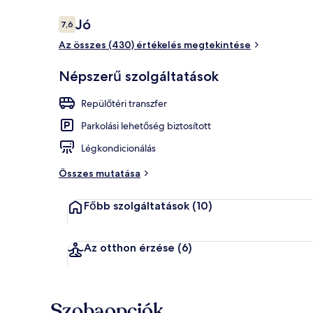
Értékelések
Jó
7,6
7,6 ennyiből: 10
Az összes (430) értékelés megtekintése
Prémium ágyn
Népszerű szolgáltatások
Repülőtéri transzfer
Parkolási lehetőség biztosított
Légkondicionálás
Összes mutatása
Főbb szolgáltatások
(10)
Az otthon érzése
(6)
Szobaopciók