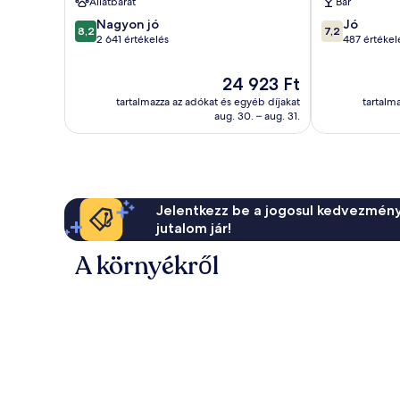
Állatbarát
Bár
külváros
8.2
7.2
Nagyon jó
Jó
8,2
7,2
ennyiből:
ennyiből:
2 641 értékelés
487 értékel
10,
10,
Nagyon
Jó,
Az
24 923 Ft
jó,
487
ár
tartalmazza az adókat és egyéb díjakat
tartalm
2 641
értékelés
24 923 Ft
aug. 30. – aug. 31.
értékelés
Jelentkezz be a jogosul kedvezmény
jutalom jár!
A környékről