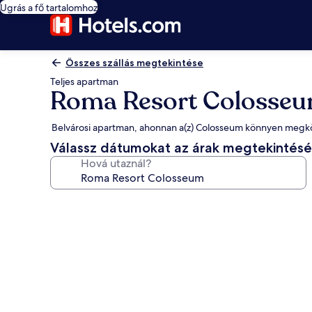
Ugrás a fő tartalomhoz
Összes szállás megtekintése
Teljes apartman
Roma Resort Colosse
Belvárosi apartman, ahonnan a(z) Colosseum könnyen megkö
Válassz dátumokat az árak megtekintés
Hová utaznál?
A(z)
Roma
Resort
Colosseum
képgalériája