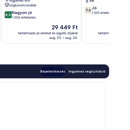
Ingyenes wifi
Bár
Légkondicionálás
7.6
Jó
7,6
8.4
Nagyon jó
ennyiből:
1 001 értékelés
8,4
ennyiből:
1 006 értékelés
10,
10,
Jó,
Az
29 449 Ft
Nagyon
1 001
ár
jó,
tartalmazza az adókat és egyéb díjakat
tartalmazza az adóka
értékelés
29 449 Ft
aug. 23. – aug. 24.
1 006
értékelés
Bejelentkezés
Ingyenes regisztráció