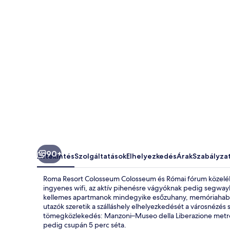
90+
Áttekintés
Szolgáltatások
Elhelyezkedés
Árak
Szabályza
Roma Resort Colosseum Colosseum és Római fórum közelébe
ingyenes wifi, az aktív pihenésre vágyóknak pedig segwayk
kellemes apartmanok mindegyike esőzuhany, memóriahabo
utazók szeretik a szálláshely elhelyezkedését a városnézés s
tömegközlekedés: Manzoni–Museo della Liberazione metróá
pedig csupán 5 perc séta.