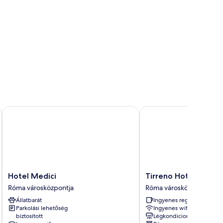
Hotel Medici
Tirreno Hotel
Hotel
Tirreno
Hotel Medici
Tirreno Hotel
Medici
Hotel
Róma városközpontja
Róma városközpontja
Róma
Róma
Állatbarát
Ingyenes reggeli
városközpontja
városközpontja
Parkolási lehetőség
Ingyenes wifi
biztosított
Légkondicionálás