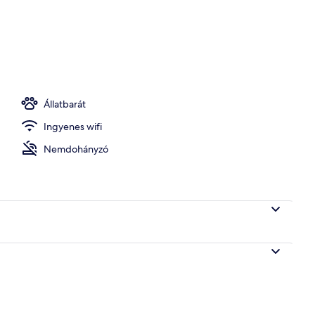
emű, pehelypaplan, memóriahabos ágy és íróasztal
Állatbarát
Ingyenes wifi
Nemdohányzó