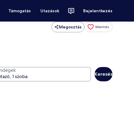
Támogatás
Utazások
Bejelentkezés
Megosztás
Mentés
ndégek
Keresés