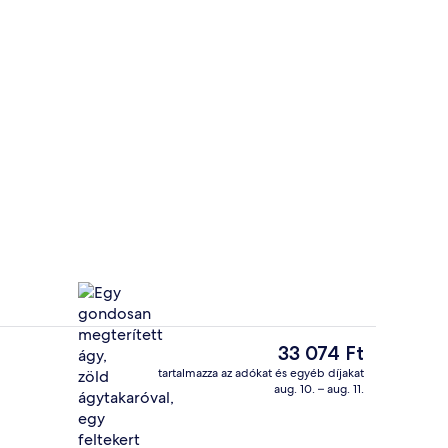
Standard apartman | Prémium ágynem
A
33 074 Ft
jelenlegi
tartalmazza az adókat és egyéb díjakat
ár
aug. 10. – aug. 11.
ny
Prémium ágynemű, pehelypaplan, mem
33 074 Ft