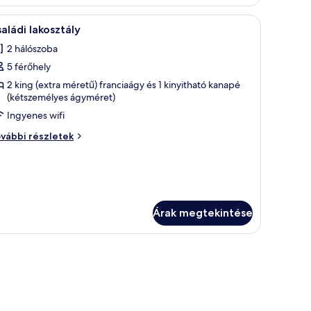
kondicionáló berendezés.
l, fehér szekrényekkel és egy kávéfőzővel.
Egy tiszta, rendben megágyazott ággyal, egy fe
5
aládi lakosztály
övetkező
2 hálószoba
zoba
5 férőhely
sszes
épének
2 king (extra méretű) franciaágy és 1 kinyitható kanapé
(kétszemélyes ágyméret)
egtekintése:
Ingyenes wifi
saládi
akosztály
aládi
vábbi részletek
kosztály
vábbi
szletei
Árak megtekintése
yezett növényekkel.