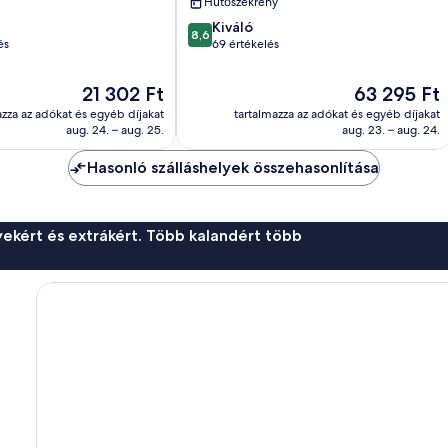
Hűtőszekrény
8.6
Kiváló
8,6
ennyiből:
és
69 értékelés
10,
Kiváló,
Az
Az
21 302 Ft
63 295 Ft
69
ár
ár
azza az adókat és egyéb díjakat
tartalmazza az adókat és egyéb díjakat
értékelés
21 302 Ft
63 295 Ft
aug. 24. – aug. 25.
aug. 23. – aug. 24.
Hasonló szálláshelyek összehasonlítása
ekért és extrákért. Több kalandért több