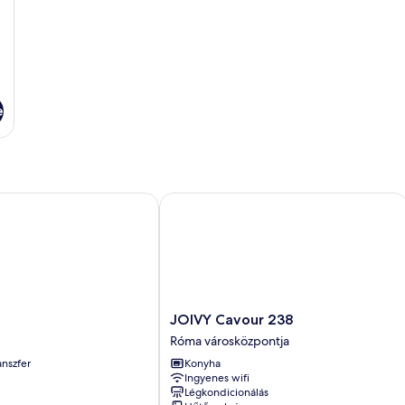
e
JOIVY Cavour 238
JOIVY
JOIVY Cavour 238
Cavour
Róma városközpontja
238
anszfer
Konyha
Róma
Ingyenes wifi
városközpontja
Légkondicionálás