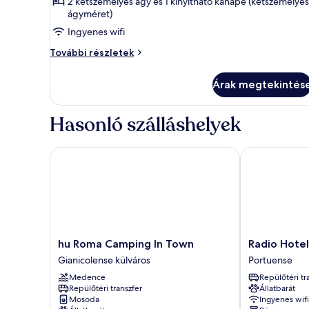
képének
2 kétszemélyes ágy és 1 kinyitható kanapé (kétszemélyes
ágyméret)
megtekintése:
Ingyenes wifi
Panorámás
lakosztály
Panorámás
További részletek
lakosztály
további
Árak megtekintés
részletei
Hasonló szálláshelyek
hu Roma Camping In Town
Radio Hotel
hu
Radio
hu Roma Camping In Town
Radio Hotel
Roma
Hotel
Gianicolense külváros
Portuense
Camping
Portuense
Medence
Repülőtéri tr
In
Repülőtéri transzfer
Állatbarát
Town
Mosoda
Ingyenes wifi
Gianicolense