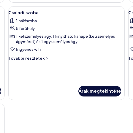
alálható egy ágy, egy íróasztal, egy szék, a falra szerelt televízió és egy lég
A
Egy modern konyha fekete munkalappa
A
2
Családi szoba
Cs
következő
k
1 hálószoba
szoba
s
5 férőhely
összes
ö
képének
k
1 kétszemélyes ágy, 1 kinyitható kanapé (kétszemélyes
ágyméret) és 1 egyszemélyes ágy
megtekintése:
m
Ingyenes wifi
Családi
C
szoba
l
Családi
Cs
További részletek
To
szoba
la
további
to
részletei
ré
e
Árak megtekintése
ilátás nyílik a városra, terrakotta színű cserépkővel és virágtartókban elhel