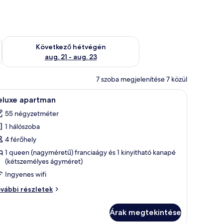
ellenőrzése: aug. 14 - aug. 16
A következő hétvégi rendelkezésre állás ellenőrzése: aug. 21 -
Következő hétvégén
aug. 21 - aug. 23
7 szoba megjelenítése 7 közül
t törölközővel.
yben egy fehér asztal, egy szék, egy virágos váz és egy konyhasarok található
Egy gondosan megterített ágy fehér és zöld ág
50
eluxe apartman
övetkező
55 négyzetméter
zoba
1 hálószoba
sszes
épének
4 férőhely
egtekintése:
1 queen (nagyméretű) franciaágy és 1 kinyitható kanapé
(kétszemélyes ágyméret)
eluxe
partman
Ingyenes wifi
luxe
vábbi részletek
artman
vábbi
Árak megtekintése
szletei