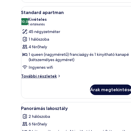
részletei
A
Egy szállodai szoba, amelyben t
50
Standard apartman
következő
Kivételes
szoba
10,0
10-ből 10,0
(1
1 értékelés
összes
értékelés)
45 négyzetméter
képének
1 hálószoba
megtekintése:
4 férőhely
Standard
1 queen (nagyméretű) franciaágy és 1 kinyitható kanapé
apartman
(kétszemélyes ágyméret)
Ingyenes wifi
Standard
További részletek
apartman
további
Árak megtekintés
részletei
A
Egy tetőterasz, ahonnan nyílt k
5
Panorámás lakosztály
következő
2 hálószoba
szoba
6 férőhely
összes