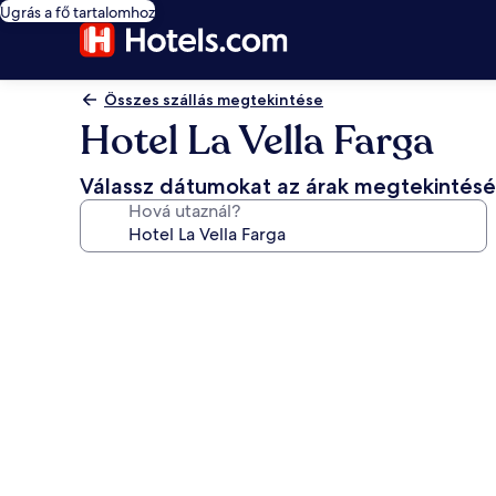
Ugrás a fő tartalomhoz
Összes szállás megtekintése
Hotel La Vella Farga
Válassz dátumokat az árak megtekintés
Hová utaznál?
A(z)
Hotel
La
Vella
Farga
képgalériája