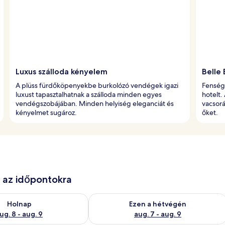
Luxus szálloda kényelem
Belle
A plüss fürdőköpenyekbe burkolózó vendégek igazi
Fensége
luxust tapasztalhatnak a szálloda minden egyes
hotelt
vendégszobájában. Minden helyiség eleganciát és
vacsorá
kényelmet sugároz.
őket.
e az időpontokra
g. 8
elkezésre állás ellenőrzése: aug. 8 - aug. 9
A mostani hétvégi rendelkezésre állás 
Holnap
Ezen a hétvégén
ug. 8 - aug. 9
aug. 7 - aug. 9