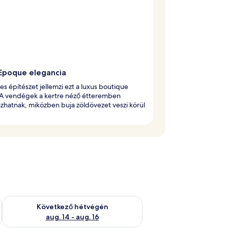
 Epoque elegancia
s építészet jellemzi ezt a luxus boutique
. A vendégek a kertre néző étteremben
zhatnak, miközben buja zöldövezet veszi körül
ellenőrzése: aug. 7 - aug. 9
A következő hétvégi rendelkezésre állás ellenőrzése: aug. 14 -
Következő hétvégén
aug. 14 - aug. 16