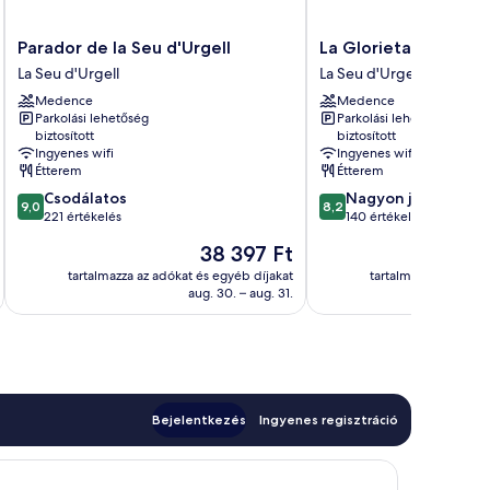
Parador
La
Parador de la Seu d'Urgell
La Glorieta
de
Glorieta
La Seu d'Urgell
La Seu d'Urgell
la
La
Medence
Medence
Seu
Seu
Parkolási lehetőség
Parkolási lehetőség
d'Urgell
d'Urgell
biztosított
biztosított
La
Ingyenes wifi
Ingyenes wifi
Seu
Étterem
Étterem
d'Urgell
9.0
8.2
Csodálatos
Nagyon jó
9,0
8,2
ennyiből:
ennyiből:
221 értékelés
140 értékelés
10,
10,
Az
38 397 Ft
Csodálatos,
Nagyon
ár
221
jó,
tartalmazza az adókat és egyéb díjakat
tartalmazza az adóka
38 397 Ft
aug. 30. – aug. 31.
értékelés
140
értékelés
Bejelentkezés
Ingyenes regisztráció