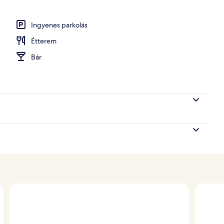
 és vacsora
Ingyenes parkolás
Étterem
Bár