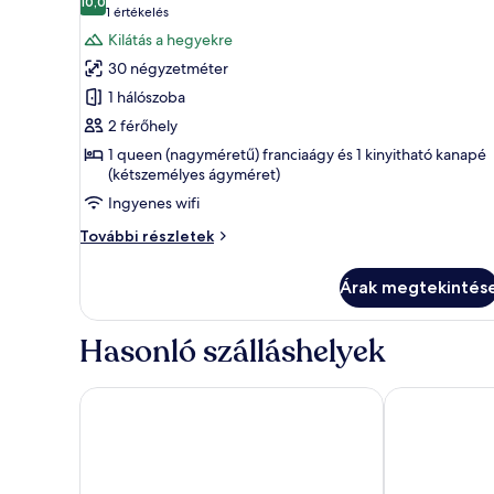
szoba
10,0
10-ből 10,0
(1
1 értékelés
összes
értékelés)
Kilátás a hegyekre
képének
30 négyzetméter
megtekintése:
1 hálószoba
apartman,
2 férőhely
1
1 queen (nagyméretű) franciaágy és 1 kinyitható kanapé
hálószobával
(kétszemélyes ágyméret)
Ingyenes wifi
apartman,
További részletek
1
hálószobával
Árak megtekintés
további
részletei
Hasonló szálláshelyek
Hotel Grèvol Spa
Hotel & Spa El