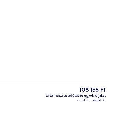
Belső rész
A
108 155 Ft
jelenlegi
tartalmazza az adókat és egyéb díjakat
ár
szept. 1. – szept. 2.
y homlokzata – este/éjszaka
Szabadtéri medence, napozóágyak
108 155 Ft