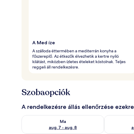
A Med íze
A szálloda éttermében a mediterrán konyha a
főszereplő. Az étkezők élvezhetik a kertre nyíló
kilátást, miközben ízletes ételeket kóstolnak. Teljes
reggeli áll rendelkezésre.
Szobaopciók
A rendelkezésre állás ellenőrzése ezekr
A ma esti rendelkezésre állás ellenőrzése: aug. 7 - au
A holnapi rend
Ma
aug. 7 - aug. 8
a