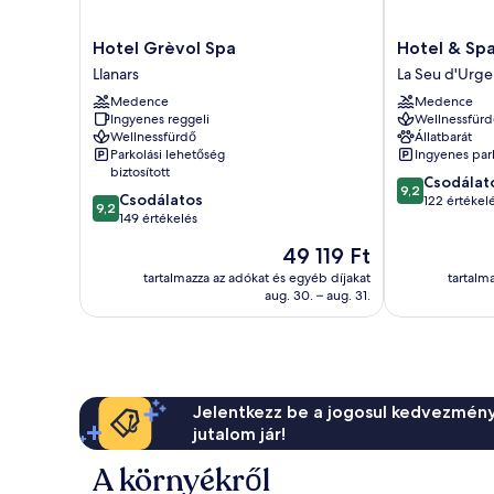
Hotel
Hotel
Hotel Grèvol Spa
Hotel & Spa
Grèvol
&
Llanars
La Seu d'Urgel
Spa
Spa
Medence
Medence
Llanars
El
Ingyenes reggeli
Wellnessfürd
Castell
Wellnessfürdő
Állatbarát
de
Parkolási lehetőség
Ingyenes par
Ciutat
biztosított
9.2
Csodálat
La
9,2
9.2
Csodálatos
ennyiből:
122 értékel
Seu
9,2
ennyiből:
149 értékelés
10,
d'Urgell
10,
Csodálatos,
Az
49 119 Ft
Csodálatos,
122
ár
149
tartalmazza az adókat és egyéb díjakat
tartalm
értékelés
49 119 Ft
aug. 30. – aug. 31.
értékelés
Jelentkezz be a jogosul kedvezmény
jutalom jár!
A környékről