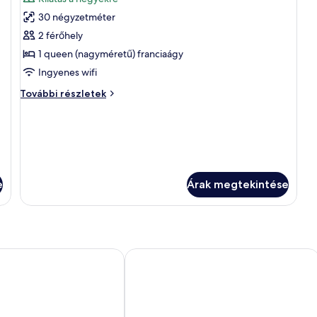
szoba
30 négyzetméter
összes
képének
2 férőhely
megtekintése:
1 queen (nagyméretű) franciaágy
Deluxe
Ingyenes wifi
szoba
Deluxe
További részletek
szoba
további
részletei
e
Árak megtekintése
 Castell de Ciutat
Hostal La Font