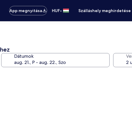
•
App megnyitása
HUF
Szálláshely meghirdetése
éhez
Dátumok
Ve