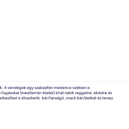
Belső rész
inak. A vendégek egy szabadtéri medence vizében is
fogásokat (mediterrán ételek) kínál nekik reggelire, ebédre és
tkezőket is élvezhetik: bár/társalgó, snack bár/delikát és terasz.
A szálláshel