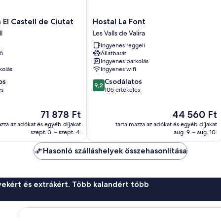
Hostal
 El Castell de Ciutat
Hostal La Font
La
l
Les Valls de Valira
Font
Ingyenes reggeli
Les
ő
Állatbarát
Valls
Ingyenes parkolás
de
kolás
Ingyenes wifi
Valira
9.2
os
Csodálatos
9,2
ennyiből:
és
105 értékelés
10,
Csodálatos,
Az
Az
71 878 Ft
44 560 Ft
105
ár
ár
azza az adókat és egyéb díjakat
tartalmazza az adókat és egyéb díjakat
értékelés
71 878 Ft
44 560 Ft
szept. 3. – szept. 4.
aug. 9. – aug. 10.
Hasonló szálláshelyek összehasonlítása
ekért és extrákért. Több kalandért több