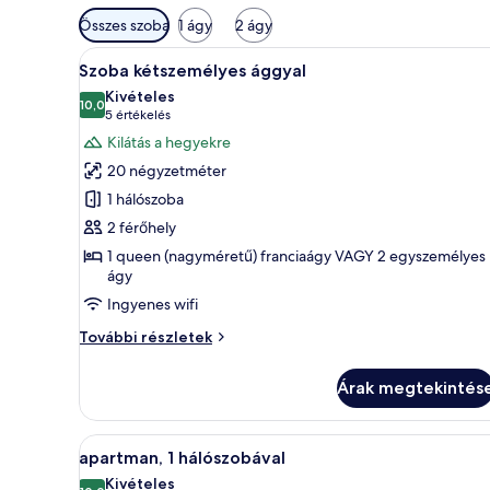
Szobákhoz
Összes szoba
1 ágy
2 ágy
rendelkezésre
A
Egy hálószoba, amelyben egy na
álló
13
Szoba kétszemélyes ággyal
következő
szűrők
Kivételes
szoba
10,0
10-ből 10,0
(5
5 értékelés
összes
értékelés)
Kilátás a hegyekre
képének
20 négyzetméter
megtekintése:
1 hálószoba
Szoba
2 férőhely
kétszemélyes
1 queen (nagyméretű) franciaágy VAGY 2 egyszemélyes
ággyal
ágy
Ingyenes wifi
Szoba
További részletek
kétszemélyes
ággyal
Árak megtekintés
további
részletei
A
Egy tágas hálószoba, melyben eg
7
apartman, 1 hálószobával
következő
Kivételes