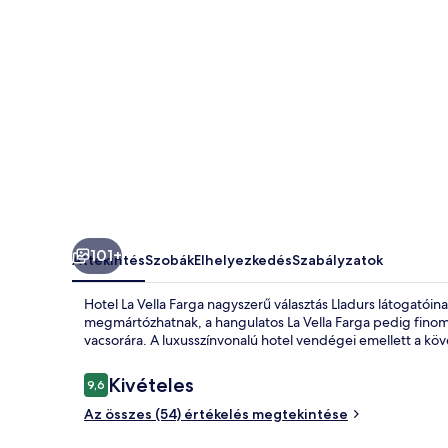
101+
Áttekintés
Szobák
Elhelyezkedés
Szabályzatok
Hotel La Vella Farga nagyszerű választás Lladurs látogató
megmártózhatnak, a hangulatos La Vella Farga pedig finom 
vacsorára. A luxusszínvonalú hotel vendégei emellett a köve
Értékelések
Kivételes
9,6
9,6 ennyiből: 10
Az összes (54) értékelés megtekintése