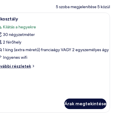
5 szoba megjelenítése 5 közül
gy íróasztal székkkel, egy csillár és egy kőből készült fal található.
Egy hálószoba, amelyben nagy ablak, csillár és
12
kosztály
övetkező
Kilátás a hegyekre
zoba
30 négyzetméter
sszes
épének
2 férőhely
egtekintése:
1 king (extra méretű) franciaágy VAGY 2 egyszemélyes ágy
akosztály
Ingyenes wifi
kosztály
vábbi részletek
vábbi
szletei
Árak megtekintése
kilátás található.
ágy, egy csillár található, és a nagy ablakokon keresztül kilátás nyílik a sza