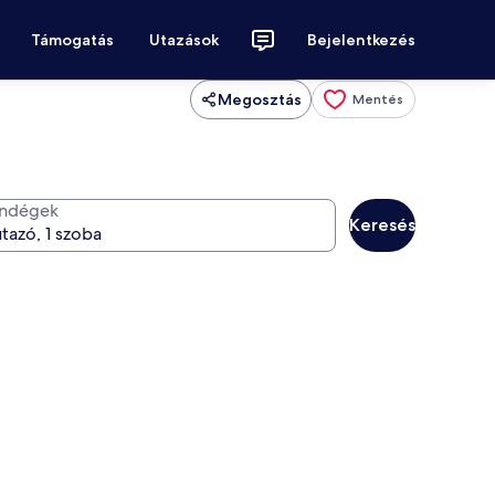
Támogatás
Utazások
Bejelentkezés
Megosztás
Mentés
ndégek
Keresés