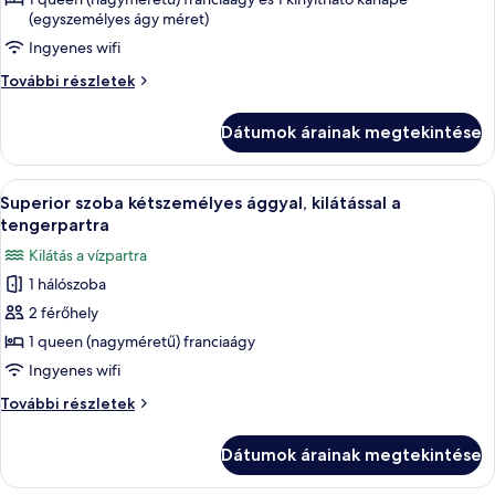
(egyszemélyes ágy méret)
Ingyenes wifi
Szoba
További részletek
további
részletei
Dátumok árainak megtekintése
A
Egy modern szállodaszoba, amelyben egy
1
Superior szoba kétszemélyes ággyal, kilátással a
következő
tengerpartra
szoba
Kilátás a vízpartra
összes
1 hálószoba
képének
2 férőhely
megtekintése:
Superior
1 queen (nagyméretű) franciaágy
szoba
Ingyenes wifi
kétszemélyes
Superior
További részletek
ággyal,
szoba
kilátással
kétszemélyes
Dátumok árainak megtekintése
ággyal,
a
kilátással