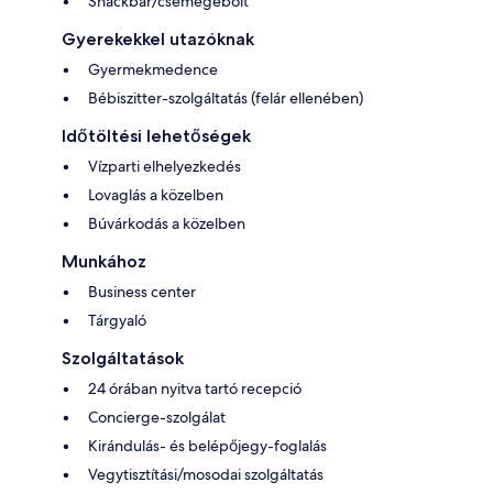
Snackbár/csemegebolt
Gyerekekkel utazóknak
Gyermekmedence
Bébiszitter-szolgáltatás (felár ellenében)
Időtöltési lehetőségek
Vízparti elhelyezkedés
Lovaglás a közelben
Búvárkodás a közelben
Munkához
Business center
Tárgyaló
Szolgáltatások
24 órában nyitva tartó recepció
Concierge-szolgálat
Kirándulás- és belépőjegy-foglalás
Vegytisztítási/mosodai szolgáltatás