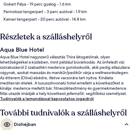
Gokart Pálya
- 19 perc gyalog
- 1.6 km
Perivoloszi tengerpart
- 3 perc autóval
- 1.9 km
Kamari tengerpart
- 20 perc autóval
- 14.8 km
Részletek a szálláshelyről
Aqua Blue Hotel
Aqua Blue Hotel nagyszerű választás Thira látogatóinak, olyan
lehetőségekkel a közleben, mint például búvárkodás. Az önfeledt vízi
szórakozásról 2 szabadtéri medence gondoskodik, akik pedig ellazulásra
vágynak, azokat masszázs és manikűr/pedikűr várja a wellnessrészlegen.
Az étterem (Olive) ebédre, illetve vacsorára tart nyitva. Kínálata:
mediterrán ételek. A luxusszínvonalú hotel emellett a következőket is
kínálja: medence melletti bár, fitneszlétesítmény és gyermekmedence.
Más utazók imádják a hely következó jellemzőit: segítőkész személyzet.
Tudnivalók a lemondással kapcsolatos jogaidról
További tudnivalók a szálláshelyről
Dióhéjban