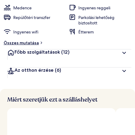
a
z
Medence
Ingyenes reggeli
ó
k
Repülőtéri transzfer
Parkolási lehetőség
biztosított
á
Ingyenes wifi
Étterem
l
t
Összes mutatása
a
l
Főbb szolgáltatások
(12)
l
e
Az otthon érzése
(6)
g
j
o
b
b
Miért szeretjük ezt a szálláshelyet
r
a
é
r
t
é