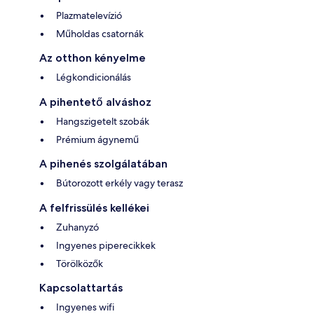
Plazmatelevízió
Műholdas csatornák
Az otthon kényelme
Légkondicionálás
A pihentető alváshoz
Hangszigetelt szobák
Prémium ágynemű
A pihenés szolgálatában
Bútorozott erkély vagy terasz
A felfrissülés kellékei
Zuhanyzó
Ingyenes piperecikkek
Törölközők
Kapcsolattartás
Ingyenes wifi