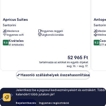
Apricus
Antoper
Apricus Suites
Antope
Suites
Luxury
Santorini
Santorin
Santorini
Hotel
Medence
Ingyenes reggeli
Mede
&
Ingyenes wifi
Légkondicionálás
Wellne
Spa
Santorin
9.6
9.2
Kivételes
Cso
9,6
9,2
ennyiből:
ennyiből
61 értékelés
277 é
10,
10,
Kivételes,
Csodálat
Az
52 965 Ft
61
277
ár
értékelés
értékelé
tartalmazza az adókat és egyéb díjakat
52 965 Ft
aug. 16. – aug. 17.
Hasonló szálláshelyek összehasonlítása
Jelentkezz be a jogosul kedvezményekért és extrákért. Több
kalandért több jutalom jár!
Bejelentkezés
Ingyenes regisztráció