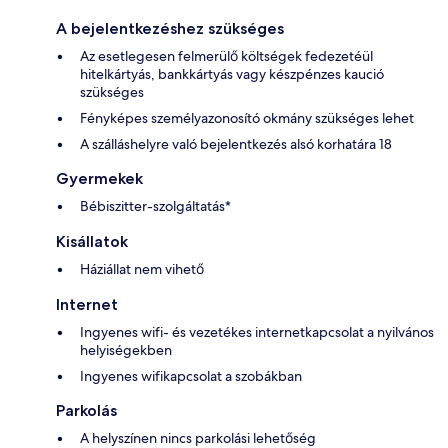
A bejelentkezéshez szükséges
Az esetlegesen felmerülő költségek fedezetéül
hitelkártyás, bankkártyás vagy készpénzes kaució
szükséges
Fényképes személyazonosító okmány szükséges lehet
A szálláshelyre való bejelentkezés alsó korhatára 18
Gyermekek
Bébiszitter-szolgáltatás*
Kisállatok
Háziállat nem vihető
Internet
Ingyenes wifi- és vezetékes internetkapcsolat a nyilvános
helyiségekben
Ingyenes wifikapcsolat a szobákban
Parkolás
A helyszínen nincs parkolási lehetőség