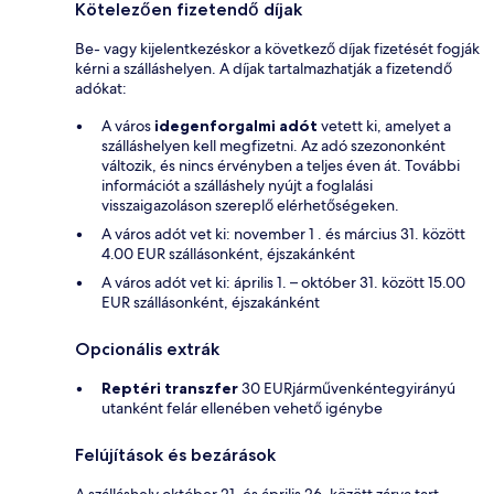
Kötelezően fizetendő díjak
Be- vagy kijelentkezéskor a következő díjak fizetését fogják
kérni a szálláshelyen. A díjak tartalmazhatják a fizetendő
adókat:
A város
idegenforgalmi adót
vetett ki, amelyet a
szálláshelyen kell megfizetni. Az adó szezononként
változik, és nincs érvényben a teljes éven át. További
információt a szálláshely nyújt a foglalási
visszaigazoláson szereplő elérhetőségeken.
A város adót vet ki: november 1 . és március 31. között
4.00 EUR szállásonként, éjszakánként
A város adót vet ki: április 1. – október 31. között 15.00
EUR szállásonként, éjszakánként
Opcionális extrák
Reptéri transzfer
30 EURjárművenkéntegyirányú
utanként felár ellenében vehető igénybe
Felújítások és bezárások
A szálláshely október 21. és április 26. között zárva tart.