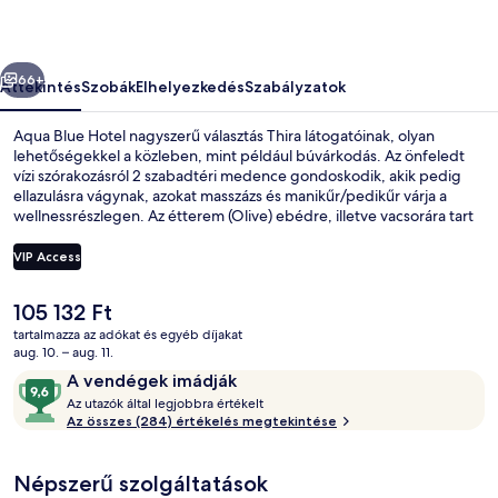
őző
Következő
66+
Áttekintés
Szobák
Elhelyezkedés
Szabályzatok
Aqua Blue Hotel nagyszerű választás Thira látogatóinak, olyan
lehetőségekkel a közleben, mint például búvárkodás. Az önfeledt
vízi szórakozásról 2 szabadtéri medence gondoskodik, akik pedig
ellazulásra vágynak, azokat masszázs és manikűr/pedikűr várja a
wellnessrészlegen. Az étterem (Olive) ebédre, illetve vacsorára tart
nyitva. Kínálata: mediterrán ételek. A luxusszínvonalú hotel emellett
a következőket is kínálja: medence melletti bár, fitneszlétesítmény
VIP Access
és gyermekmedence. Más utazók imádják a hely következó
jellemzőit: segítőkész személyzet.
A
105 132 Ft
2 szabadtéri medence, napozóágyak
jelenlegi
tartalmazza az adókat és egyéb díjakat
ár
aug. 10. – aug. 11.
105 132 Ft
Értékelések
9,6
A vendégek imádják
A
ennyiből:
Az utazók által legjobbra értékelt
z
Az összes (284) értékelés megtekintése
10,
A
u
vendégek
Népszerű szolgáltatások
t
imádják