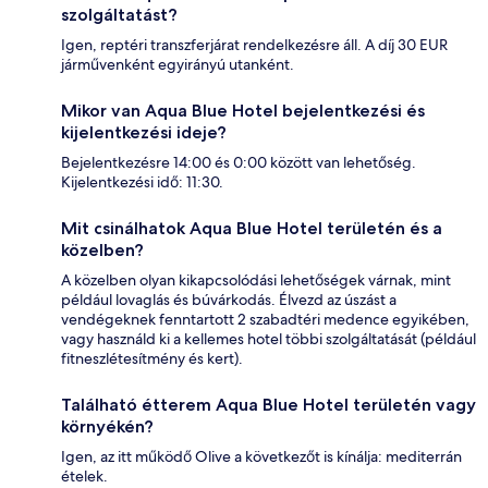
szolgáltatást?
Igen, reptéri transzferjárat rendelkezésre áll. A díj 30 EUR
járművenként egyirányú utanként.
Mikor van Aqua Blue Hotel bejelentkezési és
kijelentkezési ideje?
Bejelentkezésre 14:00 és 0:00 között van lehetőség.
Kijelentkezési idő: 11:30.
Mit csinálhatok Aqua Blue Hotel területén és a
közelben?
A közelben olyan kikapcsolódási lehetőségek várnak, mint
például lovaglás és búvárkodás. Élvezd az úszást a
vendégeknek fenntartott 2 szabadtéri medence egyikében,
vagy használd ki a kellemes hotel többi szolgáltatását (például
fitneszlétesítmény és kert).
Található étterem Aqua Blue Hotel területén vagy
környékén?
Igen, az itt működő Olive a következőt is kínálja: mediterrán
ételek.