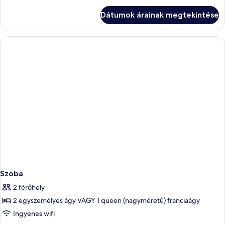
Level)
a
Dátumok árainak megtekintése
tengerre
(Split
Level)
további
részletei
Szoba
2 férőhely
2 egyszemélyes ágy VAGY 1 queen (nagyméretű) franciaágy
Ingyenes wifi