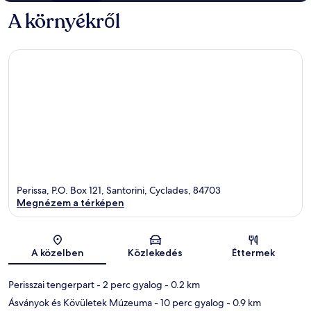
A környékről
Perissa, P.O. Box 121, Santorini, Cyclades, 84703
Megnézem a térképen
Térkép
A közelben
Közlekedés
Éttermek
Perisszai tengerpart
- 2 perc gyalog
- 0.2 km
Ásványok és Kövületek Múzeuma
- 10 perc gyalog
- 0.9 km