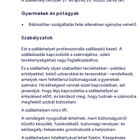
Gyermekek és pótágyak
Bébiszitter-szolgáltatás felár ellenében igénybe vehető
Szabályzatok
Ezt a szálláshelyet professzionális szállásadó kezeli. A
szálláskiadás kapcsolódik a szakmájához, üzleti
tevékenységéhez vagy foglalkozásához.
Ez a szálláshely olyan szabadtéri területekkel – például
erkélyekkel, belső udvarokkal és teraszokkal – rendelkezik,
amelyek nem feltétlenül biztonságosak a gyerekek
számára. Ha kétségeid vannak ezzel kapcsolatban, azt
javasoljuk, hogy lépj kapcsolatba a szálláshellyel az
érkezésed előtt, és kérdezd meg, hogy tudnak-e számodra
megfelelő szobát biztosítani.
A szálláshelyen nincs lift.
A vendégek nyugodtak lehetnek, mert biztonságukról
tűzoltó készülék, füstérzékelő, biztonsági rendszer, és
elsősegély-felszerelés gondoskodik a helyszínen.
A szálláshelyen hitelkártyával lehet fizetni. Készpénzes