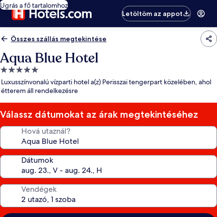
Ugrás a fő tartalomhoz
Letöltöm az appot
Összes szállás megtekintése
Aqua Blue Hotel
5.0
csillagos
Luxusszínvonalú vízparti hotel a(z) Perisszai tengerpart közelében, ahol
szálláshely
étterem áll rendelkezésre
Válassz dátumokat az árak megtekintéséhez
Hová utaznál?
Dátumok
Vendégek