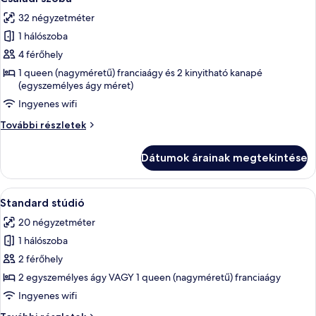
következő
további
32 négyzetméter
részletei
szoba
1 hálószoba
összes
képének
4 férőhely
megtekintése:
1 queen (nagyméretű) franciaágy és 2 kinyitható kanapé
(egyszemélyes ágy méret)
Családi
szoba
Ingyenes wifi
Családi
További részletek
szoba
további
Dátumok árainak megtekintése
részletei
A
Egy modern hálószoba, amelyben egy nag
9
Standard stúdió
következő
20 négyzetméter
szoba
1 hálószoba
összes
képének
2 férőhely
megtekintése:
2 egyszemélyes ágy VAGY 1 queen (nagyméretű) franciaágy
Standard
Ingyenes wifi
stúdió
Standard