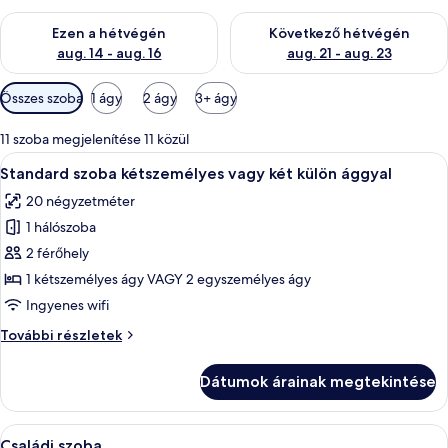
A mostani hétvégi rendelkezésre állás ellenőrzése: aug. 14 - au
A következő hétvégi rendelkezé
Ezen a hétvégén
Következő hétvégén
aug. 14 - aug. 16
aug. 21 - aug. 23
Szobákhoz
Összes szoba
1 ágy
2 ágy
3+ ágy
rendelkezésre
álló
11 szoba megjelenítése 11 közül
szűrők
A
Egy modern hálószoba, amelyben egy nag
9
Standard szoba kétszemélyes vagy két külön ággyal
következő
20 négyzetméter
szoba
1 hálószoba
összes
képének
2 férőhely
megtekintése:
1 kétszemélyes ágy VAGY 2 egyszemélyes ágy
Standard
Ingyenes wifi
szoba
Standard
További részletek
kétszemélyes
szoba
vagy
kétszemélyes
Dátumok árainak megtekintése
vagy
két
két
külön
külön
A
Egy modern nappali, melyben fehér kana
ággyal
8
ággyal
Családi szoba