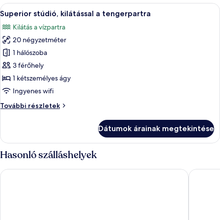
tengerpartra
a
A
Egy modern szállodaszoba, amelyben egy
2
tengerpartra
Superior stúdió, kilátással a tengerpartra
következő
további
Kilátás a vízpartra
részletei
szoba
20 négyzetméter
összes
képének
1 hálószoba
megtekintése:
3 férőhely
Superior
1 kétszemélyes ágy
stúdió,
Ingyenes wifi
kilátással
Superior
További részletek
a
stúdió,
tengerpartra
kilátással
Dátumok árainak megtekintése
a
tengerpartra
további
Hasonló szálláshelyek
részletei
Apricus Suites
Antoperl