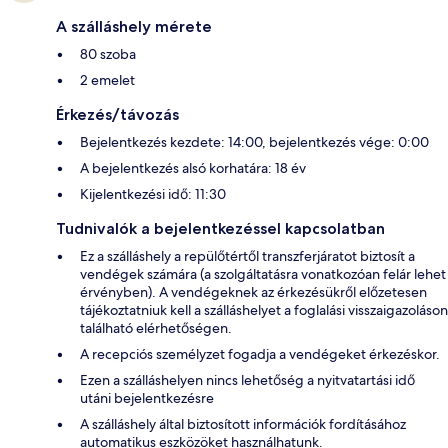
A szálláshely mérete
80 szoba
2 emelet
Érkezés/távozás
Bejelentkezés kezdete: 14:00, bejelentkezés vége: 0:00
A bejelentkezés alsó korhatára: 18 év
Kijelentkezési idő: 11:30
Tudnivalók a bejelentkezéssel kapcsolatban
Ez a szálláshely a repülőtértől transzferjáratot biztosít a
vendégek számára (a szolgáltatásra vonatkozóan felár lehet
érvényben). A vendégeknek az érkezésükről előzetesen
tájékoztatniuk kell a szálláshelyet a foglalási visszaigazoláson
található elérhetőségen.
A recepciós személyzet fogadja a vendégeket érkezéskor.
Ezen a szálláshelyen nincs lehetőség a nyitvatartási idő
utáni bejelentkezésre
A szálláshely által biztosított információk fordításához
automatikus eszközöket használhatunk.