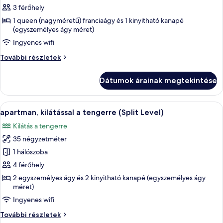
megtekintése:
3 férőhely
Junior
1 queen (nagyméretű) franciaágy és 1 kinyitható kanapé
szoba,
(egyszemélyes ágy méret)
1
Ingyenes wifi
hálószobával,
Junior
További részletek
kilátással
szoba,
a
1
Dátumok árainak megtekintése
hálószobával,
tengerre
kilátással
a
A
Egy modern szállodai szoba, amelyben e
9
tengerre
apartman, kilátással a tengerre (Split Level)
következő
további
Kilátás a tengerre
részletei
szoba
35 négyzetméter
összes
képének
1 hálószoba
megtekintése:
4 férőhely
apartman,
2 egyszemélyes ágy és 2 kinyitható kanapé (egyszemélyes ágy
kilátással
méret)
a
Ingyenes wifi
tengerre
apartman,
További részletek
(Split
kilátással