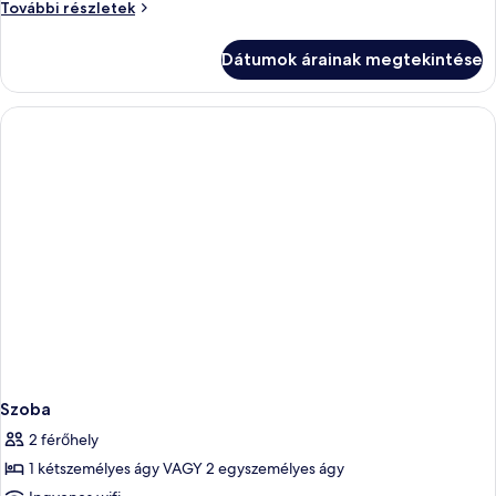
Szoba
További részletek
további
részletei
Dátumok árainak megtekintése
Szoba
2 férőhely
1 kétszemélyes ágy VAGY 2 egyszemélyes ágy