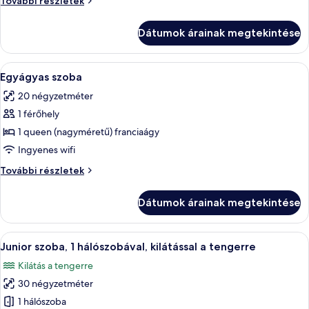
További részletek
stúdió
további
Dátumok árainak megtekintése
részletei
A
Egy modern hálószoba, amelyben egy nag
7
Egyágyas szoba
következő
20 négyzetméter
szoba
1 férőhely
összes
képének
1 queen (nagyméretű) franciaágy
megtekintése:
Ingyenes wifi
Egyágyas
Egyágyas
További részletek
szoba
szoba
további
Dátumok árainak megtekintése
részletei
A
Egy modern szállodaszoba, amelyben e
13
Junior szoba, 1 hálószobával, kilátással a tengerre
következő
Kilátás a tengerre
szoba
30 négyzetméter
összes
képének
1 hálószoba