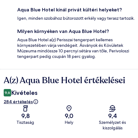
Aqua Blue Hotel kínál privát kültéri helyeket?
Igen, minden szobához bútorozott erkély vagy terasz tartozik.
Milyen környéken van Aqua Blue Hotel?
Aqua Blue Hotel a(z) Perisszai tengerpart kellemes
környezetében várja vendégeit. Ásványok és Kövületek
Múzeuma mindössze 10 percnyi sétára van tőle, Perivoloszi
tengerpart pedig csupán 18 perc gyalog.
A(z) Aqua Blue Hotel értékelései
Értékelések
Kivételes
9,6
284 értékelés
9,8
9,0
9,4
Tisztaság
Hely
Személyzet és
kiszolgálás
Értékelések