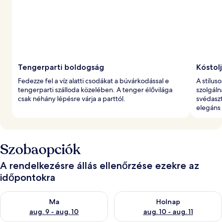
k
e
l
t
Tengerparti boldogság
Kóstol
Fedezze fel a víz alatti csodákat a búvárkodással e
A stílus
tengerparti szálloda közelében. A tenger élővilága
szolgáln
csak néhány lépésre várja a parttól.
svédaszt
elegáns
Szobaopciók
A rendelkezésre állás ellenőrzése ezekre az
időpontokra
A ma esti rendelkezésre állás ellenőrzése: aug. 9 - aug. 10
A holnapi rendelkezésre állás e
Ma
Holnap
aug. 9 - aug. 10
aug. 10 - aug. 11