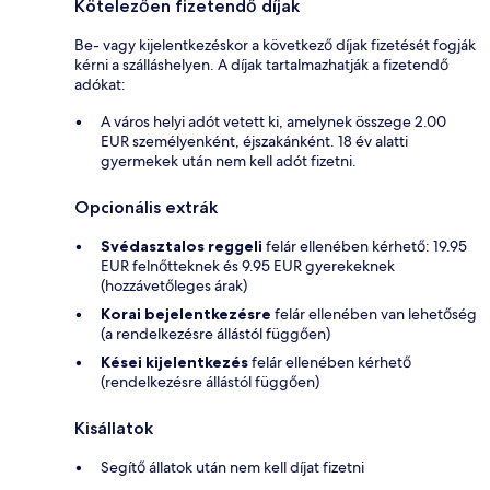
Kötelezően fizetendő díjak
Be- vagy kijelentkezéskor a következő díjak fizetését fogják
kérni a szálláshelyen. A díjak tartalmazhatják a fizetendő
adókat:
A város helyi adót vetett ki, amelynek összege 2.00
EUR személyenként, éjszakánként. 18 év alatti
gyermekek után nem kell adót fizetni.
Opcionális extrák
Svédasztalos reggeli
felár ellenében kérhető: 19.95
EUR felnőtteknek és 9.95 EUR gyerekeknek
(hozzávetőleges árak)
Korai bejelentkezésre
felár ellenében van lehetőség
(a rendelkezésre állástól függően)
Kései kijelentkezés
felár ellenében kérhető
(rendelkezésre állástól függően)
Kisállatok
Segítő állatok után nem kell díjat fizetni