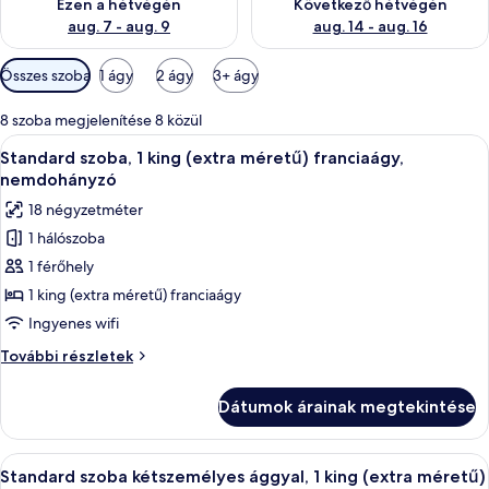
Ezen a hétvégén
Következő hétvégén
aug. 7 - aug. 9
aug. 14 - aug. 16
Szobákhoz
Összes szoba
1 ágy
2 ágy
3+ ágy
rendelkezésre
álló
8 szoba megjelenítése 8 közül
szűrők
A
Egy szállodai szoba, amelyben találhat
6
Standard szoba, 1 king (extra méretű) franciaágy,
következő
nemdohányzó
szoba
18 négyzetméter
összes
1 hálószoba
képének
1 férőhely
megtekintése:
Standard
1 king (extra méretű) franciaágy
szoba,
Ingyenes wifi
1
Standard
További részletek
king
szoba,
(extra
1
Dátumok árainak megtekintése
king
méretű)
(extra
franciaágy,
méretű)
A
Standard szoba kétszemélyes ággyal, 
nemdohányzó
6
franciaágy,
Standard szoba kétszemélyes ággyal, 1 king (extra méretű)