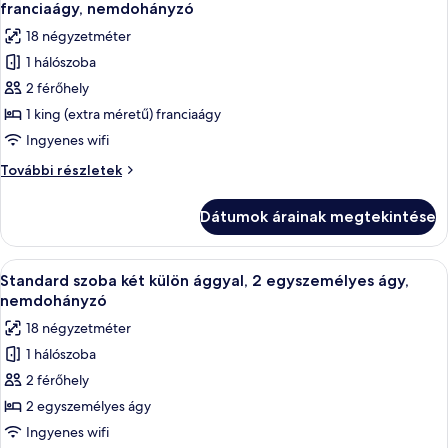
következő
nemdohányzó
franciaágy, nemdohányzó
további
szoba
18 négyzetméter
részletei
összes
1 hálószoba
képének
2 férőhely
megtekintése:
Standard
1 king (extra méretű) franciaágy
szoba
Ingyenes wifi
kétszemélyes
Standard
További részletek
ággyal,
szoba
1
kétszemélyes
Dátumok árainak megtekintése
ággyal,
king
1
(extra
king
A
Egy szállodai szoba íróasztallal, székke
méretű)
6
(extra
Standard szoba két külön ággyal, 2 egyszemélyes ágy,
következő
méretű)
franciaágy,
nemdohányzó
franciaágy,
szoba
nemdohányzó
18 négyzetméter
nemdohányzó
összes
további
1 hálószoba
képének
részletei
2 férőhely
megtekintése:
Standard
2 egyszemélyes ágy
szoba
Ingyenes wifi