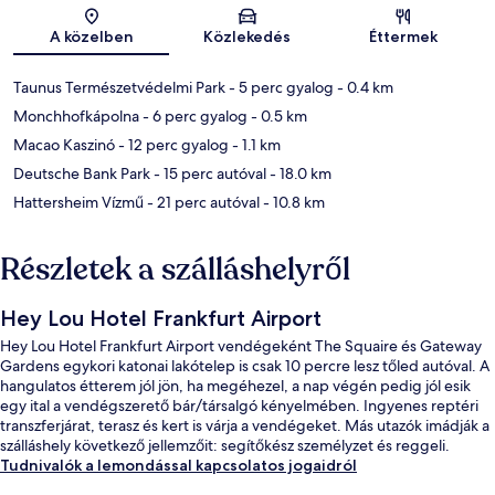
Térkép
A közelben
Közlekedés
Éttermek
Taunus Természetvédelmi Park
- 5 perc gyalog
- 0.4 km
Monchhofkápolna
- 6 perc gyalog
- 0.5 km
Macao Kaszinó
- 12 perc gyalog
- 1.1 km
Deutsche Bank Park
- 15 perc autóval
- 18.0 km
Hattersheim Vízmű
- 21 perc autóval
- 10.8 km
Részletek a szálláshelyről
Hey Lou Hotel Frankfurt Airport
Hey Lou Hotel Frankfurt Airport vendégeként The Squaire és Gateway
Gardens egykori katonai lakótelep is csak 10 percre lesz tőled autóval. A
hangulatos étterem jól jön, ha megéhezel, a nap végén pedig jól esik
egy ital a vendégszerető bár/társalgó kényelmében. Ingyenes reptéri
transzferjárat, terasz és kert is várja a vendégeket. Más utazók imádják a
szálláshely következő jellemzőit: segítőkész személyzet és reggeli.
Tudnivalók a lemondással kapcsolatos jogaidról