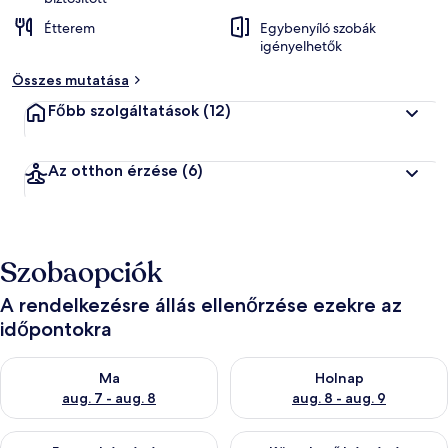
Étterem
Egybenyíló szobák
igényelhetők
Összes mutatása
Főbb szolgáltatások
(12)
Az otthon érzése
(6)
Szobaopciók
A rendelkezésre állás ellenőrzése ezekre az
időpontokra
A ma esti rendelkezésre állás ellenőrzése: aug. 7 - aug. 8
A holnapi rendelkezésre állás e
Ma
Holnap
aug. 7 - aug. 8
aug. 8 - aug. 9
A mostani hétvégi rendelkezésre állás ellenőrzése: aug. 7 - aug
A következő hétvégi rendelkezé