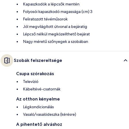
Kapaszkodók a lépcsők mentén
Folyosói kapaszkodó magassága (cm) 3
Feliratozott tévéműsorok
Jól megvilágított útvonal a bejáratig
Lépcső nélkül megközelíthető bejárat
Nagy méretű szőnyegek a szobában
Szobák felszereltsége
Csupa szórakozás
Televízió
Kábeltévé-csatornák
Az otthon kényelme
Légkondicionálás
Vasaló/vasalódeszka (kérésre)
A pihentető alváshoz