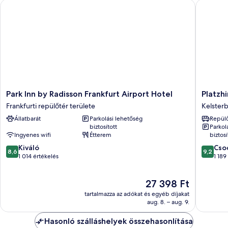
Park Inn by Radisson Frankfurt Airport Hotel
Platzhirs
Park
Platzhir
Park Inn by Radisson Frankfurt Airport Hotel
Platzhi
Inn
Living
Frankfurti repülőtér területe
Kelster
by
Hotel
Állatbarát
Parkolási lehetőség
Repülő
Radisson
Kelster
biztosított
Parkol
Frankfurt
Ingyenes wifi
Étterem
biztosí
Airport
8.6
9.2
Hotel
Kiváló
Cso
8,6
9,2
ennyiből:
ennyiből
Frankfurti
1 014 értékelés
1 189
10,
10,
repülőtér
Kiváló,
Csodálat
területe
Az
27 398 Ft
1 014
1 189
ár
értékelés
értékelé
tartalmazza az adókat és egyéb díjakat
27 398 Ft
aug. 8. – aug. 9.
Hasonló szálláshelyek összehasonlítása