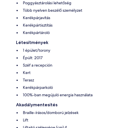
Poggyásztárolási lehetőség
Több nyelven beszélő személyzet
Kerékpárjavítás
Kerékpártisztítás
Kerékpártároló
Létesítmények
1 épület/torony
Épült: 2017
Széf a recepción
Kert
Terasz
Kerékpárparkoló
100%-ban megújuló energia használata
Akadálymentesítés
Braille-írásos/domború jelzések
Lift
Liftajtó szélessége (cm) 4