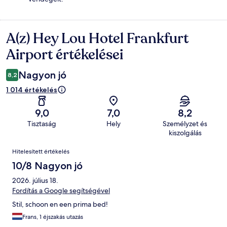
A(z) Hey Lou Hotel Frankfurt
Értékelések
Airport értékelései
Nagyon jó
8,2
1 014 értékelés
9,0
7,0
8,2
Tisztaság
Hely
Személyzet és
kiszolgálás
Értékelések
Hitelesített értékelés
10/8 Nagyon jó
2026. július 18.
Fordítás a Google segítségével
Stil, schoon en een prima bed!
Frans, 1 éjszakás utazás