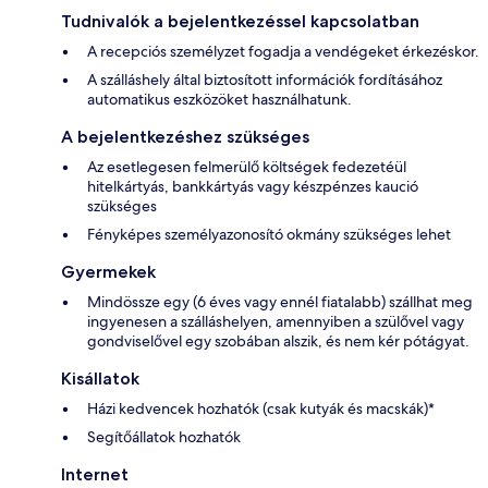
Tudnivalók a bejelentkezéssel kapcsolatban
A recepciós személyzet fogadja a vendégeket érkezéskor.
A szálláshely által biztosított információk fordításához
automatikus eszközöket használhatunk.
A bejelentkezéshez szükséges
Az esetlegesen felmerülő költségek fedezetéül
hitelkártyás, bankkártyás vagy készpénzes kaució
szükséges
Fényképes személyazonosító okmány szükséges lehet
Gyermekek
Mindössze egy (6 éves vagy ennél fiatalabb) szállhat meg
ingyenesen a szálláshelyen, amennyiben a szülővel vagy
gondviselővel egy szobában alszik, és nem kér pótágyat.
Kisállatok
Házi kedvencek hozhatók (csak kutyák és macskák)*
Segítőállatok hozhatók
Internet