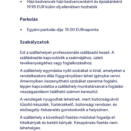
Házi kedvencek házi kedvencenként és éjszakánként
19.95 EUR külön díj ellenében hozhatók
Parkolás
Egyéni parkolás díja: 15.00 EURnaponta
Szabályzatok
Ezt a szálláshelyet professzionális szállásadó kezeli. A
szálláskiadás kapcsolódik a szakmájához, üzleti
tevékenységéhez vagy foglalkozásához.
A szálláshely egymásba nyíló szobákat is kínál, amelyeket a
rendelkezésre állás függvényében lehet igénybe venni.
Amennyiben összenyitható szobákat szeretne foglalni,
lépjen kapcsolatba a szálláshely munkatársaival a foglalási
visszaigazoláson található számon keresztül.
A vendégek nyugodtak lehetnek, mert biztonságukról
tűzoltó készülék, füstérzékelő, biztonsági rendszer, és
elsősegély-felszerelés gondoskodik a helyszínen.
A szálláshely a következő fizetési módokat fogadja el:
hitelkártyák és betéti kártyák. Készpénzes fizetés nem
lehetséges.