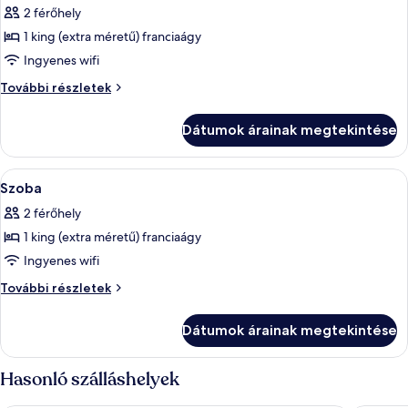
2 férőhely
szoba
1 king (extra méretű) franciaágy
összes
képének
Ingyenes wifi
megtekintése:
Szoba
További részletek
Szoba
további
részletei
Dátumok árainak megtekintése
A
Hipoallergén ágynemű és íróasztal
5
Szoba
következő
2 férőhely
szoba
1 king (extra méretű) franciaágy
összes
képének
Ingyenes wifi
megtekintése:
Szoba
További részletek
Szoba
további
részletei
Dátumok árainak megtekintése
Hasonló szálláshelyek