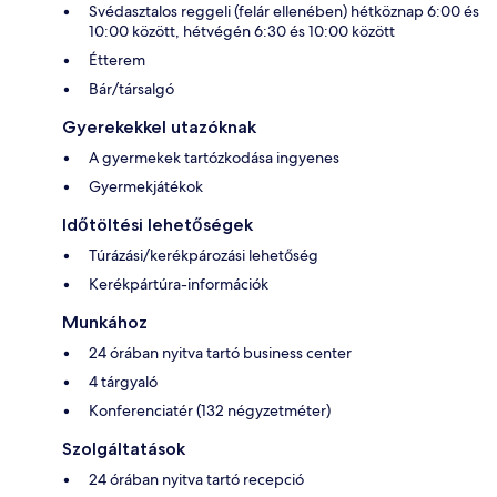
Svédasztalos reggeli (felár ellenében) hétköznap 6:00 és
10:00 között, hétvégén 6:30 és 10:00 között
Étterem
Bár/társalgó
Gyerekekkel utazóknak
A gyermekek tartózkodása ingyenes
Gyermekjátékok
Időtöltési lehetőségek
Túrázási/kerékpározási lehetőség
Kerékpártúra-információk
Munkához
24 órában nyitva tartó business center
4 tárgyaló
Konferenciatér (132 négyzetméter)
Szolgáltatások
24 órában nyitva tartó recepció