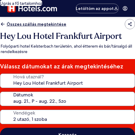
Ugrás a fő tartalomhoz
Letöltöm az appot
Összes szállás megtekintése
Hey Lou Hotel Frankfurt Airport
Folyóparti hotel Kelsterbach területén, ahol étterem és bár/társalgó áll
rendelkezésre
Válassz dátumokat az árak megtekintéséhez
Hová utaznál?
Dátumok
Vendégek
Keresés