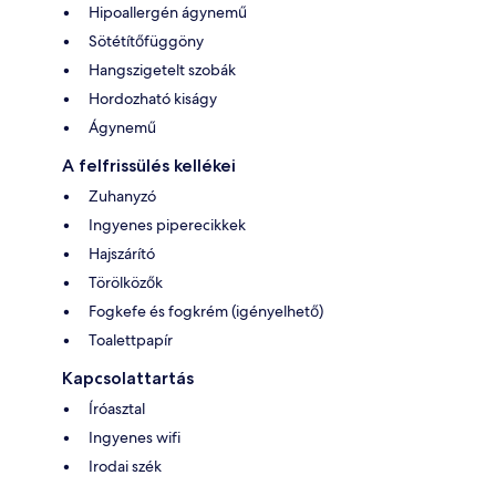
Hipoallergén ágynemű
Sötétítőfüggöny
Hangszigetelt szobák
Hordozható kiságy
Ágynemű
A felfrissülés kellékei
Zuhanyzó
Ingyenes piperecikkek
Hajszárító
Törölközők
Fogkefe és fogkrém (igényelhető)
Toalettpapír
Kapcsolattartás
Íróasztal
Ingyenes wifi
Irodai szék