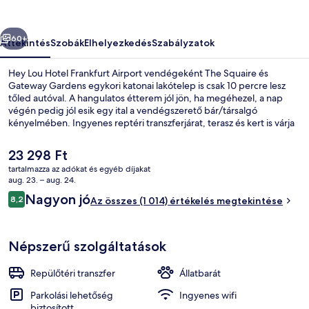
képgalériája
őző
Következő
60+
Áttekintés
Szobák
Elhelyezkedés
Szabályzatok
Hey Lou Hotel Frankfurt Airport vendégeként The Squaire és
Gateway Gardens egykori katonai lakótelep is csak 10 percre lesz
tőled autóval. A hangulatos étterem jól jön, ha megéhezel, a nap
végén pedig jól esik egy ital a vendégszerető bár/társalgó
kényelmében. Ingyenes reptéri transzferjárat, terasz és kert is várja
a vendégeket. Más utazók imádják a szálláshely következő
jellemzőit: segítőkész személyzet és reggeli.
A
23 298 Ft
jelenlegi
tartalmazza az adókat és egyéb díjakat
ár
aug. 23. – aug. 24.
Étterem
23 298 Ft
Értékelések
Nagyon jó
8,2
Az összes (1 014) értékelés megtekintése
8,2 ennyiből: 10
Népszerű szolgáltatások
Repülőtéri transzfer
Állatbarát
Parkolási lehetőség
Ingyenes wifi
biztosított