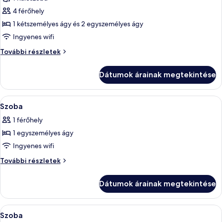
részletei
szoba
4 férőhely
összes
képének
1 kétszemélyes ágy és 2 egyszemélyes ágy
megtekintése:
Ingyenes wifi
Családi
Családi
További részletek
szoba
szoba
további
Dátumok árainak megtekintése
részletei
A
Hipoallergén ágynemű és íróasztal
4
Szoba
következő
1 férőhely
szoba
1 egyszemélyes ágy
összes
képének
Ingyenes wifi
megtekintése:
Szoba
További részletek
Szoba
további
részletei
Dátumok árainak megtekintése
A
Hipoallergén ágynemű és íróasztal
2
Szoba
következő