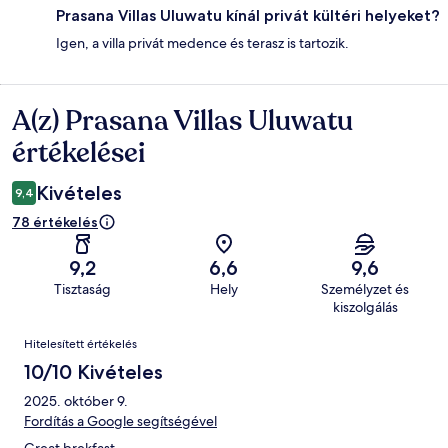
Prasana Villas Uluwatu kínál privát kültéri helyeket?
Igen, a villa privát medence és terasz is tartozik.
A(z) Prasana Villas Uluwatu
Értékelések
értékelései
Kivételes
9,4
78 értékelés
9,2
6,6
9,6
Tisztaság
Hely
Személyzet és
kiszolgálás
Értékelések
Hitelesített értékelés
10/10 Kivételes
2025. október 9.
Fordítás a Google segítségével