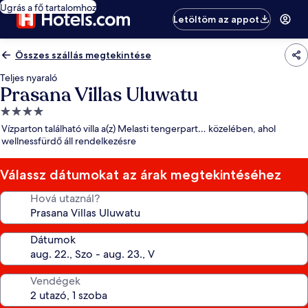
Ugrás a fő tartalomhoz
Letöltöm az appot
Összes szállás megtekintése
Teljes nyaraló
Prasana Villas Uluwatu
4.0
csillagos
Vízparton található villa a(z) Melasti tengerpart… közelében, ahol
szálláshely
wellnessfürdő áll rendelkezésre
Válassz dátumokat az árak megtekintéséhez
Hová utaznál?
Dátumok
Vendégek