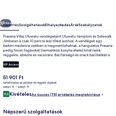
őző
Következő
174+
Áttekintés
Szolgáltatások
Elhelyezkedés
Árak
Szabályzatok
Prasana Villas Uluwatu vendégeként Uluwatu-templom és Sidewalk
Jimbaran is csak 10 percre lesz tőled autóval. A vendégek egy
beltéri medence vizében is megmártózhatnak, a hangulatos Prasana
pedig finom fogásokat (nemzetközi konyha ételei) kínál nekik
reggelire, ebédre és vacsorára. Bár/társalgó és snack bár/delikát is
van a helyszínen, a hangulatos villaépületek extra kényelméről pedig
privát medencék és mély merülőkádak gondoskodik.
VIP Access
A
51 901 Ft
Two Bedrooms Ocean Villa | Tengerpa
jelenlegi
tartalmazza az adókat és egyéb díjakat
ár
szept. 8. – szept. 9.
51 901 Ft
Értékelések
Kivételes
9,4
Az összes (78) értékelés megtekintése
9,4 ennyiből: 10
Népszerű szolgáltatások