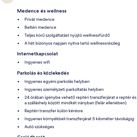
Medence és wellness
Privát medence
Beltéri medence
Teljes körű szolgáltatást nyújtó wellnessfürdő
A hét bizonyos napjain nyitva tartó wellnessrészleg
Internetkapcsolat
Ingyenes wifi
Parkolás és közlekedés
Ingyenes egyéni parkolás helyben
Ingyenes személyzeti parkoltatás helyben
24 órában igénybe vehető reptéri transzferjárat a reptér és
a szálláshely között mindkét irányban (felár ellenében)
Reptéri transzfer külön kérésre
Ingyenes környékbeli transzferjárat 5 kilométer távolságig
Autó szükséges