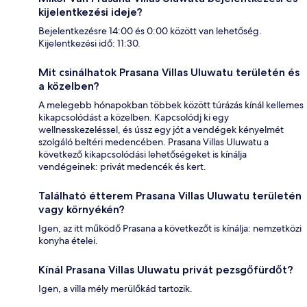
kijelentkezési ideje?
Bejelentkezésre 14:00 és 0:00 között van lehetőség.
Kijelentkezési idő: 11:30.
Mit csinálhatok Prasana Villas Uluwatu területén és
a közelben?
A melegebb hónapokban többek között túrázás kínál kellemes
kikapcsolódást a közelben. Kapcsolódj ki egy
wellnesskezeléssel, és ússz egy jót a vendégek kényelmét
szolgáló beltéri medencében. Prasana Villas Uluwatu a
következő kikapcsolódási lehetőségeket is kínálja
vendégeinek: privát medencék és kert.
Található étterem Prasana Villas Uluwatu területén
vagy környékén?
Igen, az itt működő Prasana a következőt is kínálja: nemzetközi
konyha ételei.
Kínál Prasana Villas Uluwatu privát pezsgőfürdőt?
Igen, a villa mély merülőkád tartozik.