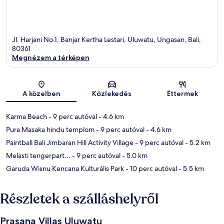
Jl. Harjani No.1, Banjar Kertha Lestari, Uluwatu, Ungasan, Bali,
80361
Megnézem a térképen
Térkép
A közelben
Közlekedés
Éttermek
Karma Beach
- 9 perc autóval
- 4.6 km
Pura Masaka hindu templom
- 9 perc autóval
- 4.6 km
Paintball Bali Jimbaran Hill Activity Village
- 9 perc autóval
- 5.2 km
Melasti tengerpart…
- 9 perc autóval
- 5.0 km
Garuda Wisnu Kencana Kulturális Park
- 10 perc autóval
- 5.5 km
Részletek a szálláshelyről
Prasana Villas Uluwatu