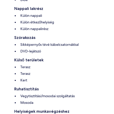
Nappali lakrész
Külön nappali
Külön étkezőhelyiség
Külön nappalirész
Szórakozás
Síkképernyős tévé kábelcsatornákkal
DVD-lejátszó
Külső területek
Terasz
Terasz
Kert
Ruhatisztítás
Vegytisztítási/mosodai szolgáltatás
Mosoda
Helyiségek munkavégzéshez