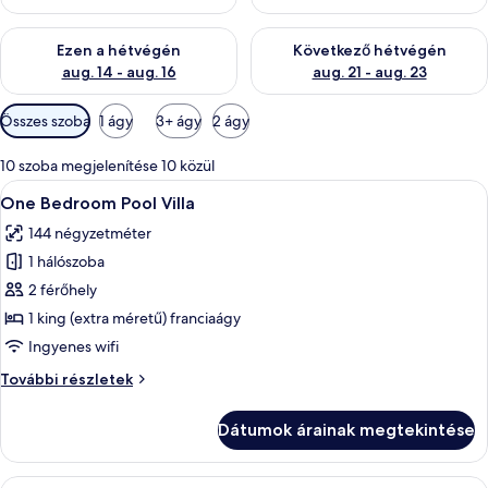
A mostani hétvégi rendelkezésre állás ellenőrzése: aug. 14 - au
A következő hétvégi rendelkezé
Ezen a hétvégén
Következő hétvégén
aug. 14 - aug. 16
aug. 21 - aug. 23
Szobákhoz
Összes szoba
1 ágy
3+ ágy
2 ágy
rendelkezésre
álló
10 szoba megjelenítése 10 közül
szűrők
A
Egy szállodai szoba, amelyben található
23
One Bedroom Pool Villa
következő
144 négyzetméter
szoba
1 hálószoba
összes
képének
2 férőhely
megtekintése:
1 king (extra méretű) franciaágy
One
Ingyenes wifi
Bedroom
One
További részletek
Pool
Bedroom
Villa
Pool
Dátumok árainak megtekintése
Villa
további
részletei
A
Egy modern szállodaszoba, amelyben egy