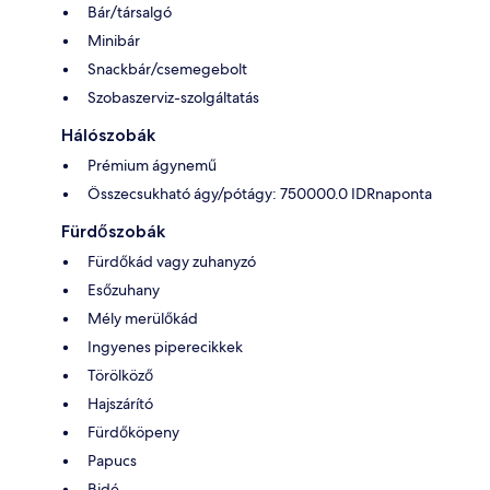
Bár/társalgó
Minibár
Snackbár/csemegebolt
Szobaszerviz-szolgáltatás
Hálószobák
Prémium ágynemű
Összecsukható ágy/pótágy: 750000.0 IDRnaponta
Fürdőszobák
Fürdőkád vagy zuhanyzó
Esőzuhany
Mély merülőkád
Ingyenes piperecikkek
Törölköző
Hajszárító
Fürdőköpeny
Papucs
Bidé