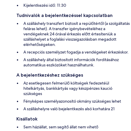
Kijelentkezési idő: 11:30
Tudnivalók a bejelentkezéssel kapcsolatban
A szálláshely transzfert biztosít a repülőtértől (a szolgáltatás
feláras lehet). A transzfer igénybevételéhez a
vendégeknek 24 órával érkezés előtt értesíteniük a
szálláshelyet a foglalási visszaigazolásban megadott
elérhetőségeken.
A recepciós személyzet fogadja a vendégeket érkezéskor.
A szálláshely által biztosított információk fordításához
automatikus eszközöket használhatunk.
A bejelentkezéshez szükséges
Az esetlegesen felmerülő költségek fedezetéül
hitelkártyás, bankkártyás vagy készpénzes kaució
szükséges
Fényképes személyazonosító okmány szükséges lehet
A szálláshelyre való bejelentkezés alsó korhatára 21
Kisállatok
Sem háziállat, sem segítő állat nem vihető