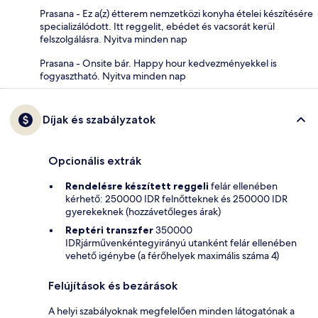
Prasana - Ez a(z) étterem nemzetközi konyha ételei készítésére
specializálódott. Itt reggelit, ebédet és vacsorát kerül
felszolgálásra. Nyitva minden nap
Prasana - Onsite bár. Happy hour kedvezményekkel is
fogyasztható. Nyitva minden nap
Díjak és szabályzatok
Opcionális extrák
Rendelésre készített reggeli
felár ellenében
kérhető: 250000 IDR felnőtteknek és 250000 IDR
gyerekeknek (hozzávetőleges árak)
Reptéri transzfer
350000
IDRjárművenkéntegyirányú utanként felár ellenében
vehető igénybe (a férőhelyek maximális száma 4)
Felújítások és bezárások
A helyi szabályoknak megfelelően minden látogatónak a