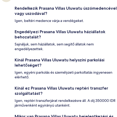
Rendelkezik Prasana Villas Uluwatu úszómedencével
vagy uszodával?
Igen, beltéri medence várja a vendégeket.
Engedélyezi Prasana Villas Uluwatu háziállatok
behozatalát?
Sajnáljuk, sem háziállatok, sem segítő állatok nem
engedélyezettek.
Kínál Prasana Villas Uluwatu helyszíni parkolási
lehetőséget?
Igen, egyéni parkolás és személyzeti parkoltatás ingyenesen
elérhető.
Kínál ez Prasana Villas Uluwatu reptéri transzfer
szolgáltatást?
Igen, reptéri transzferjárat rendelkezésre áll. A díj 350000 IDR
járművenként egyirányú utanként.
Mikor van Prasana Villas Uluwatu bejelentkezési és