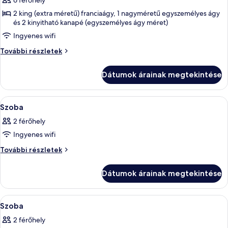
6 férőhely
Villa,
2 king (extra méretű) franciaágy, 1 nagyméretű egyszemélyes ágy
3
és 2 kinyitható kanapé (egyszemélyes ágy méret)
Bedrooms,
Ingyenes wifi
Ocean
Villa,
További részletek
View
3
Bedrooms,
Dátumok árainak megtekintése
Ocean
View
további
A
Prémium ágynemű, minibár, széf a szob
10
részletei
Szoba
következő
2 férőhely
szoba
Ingyenes wifi
összes
képének
Szoba
További részletek
további
megtekintése:
részletei
Szoba
Dátumok árainak megtekintése
A
Prémium ágynemű, minibár, széf a szob
6
Szoba
következő
2 férőhely
szoba