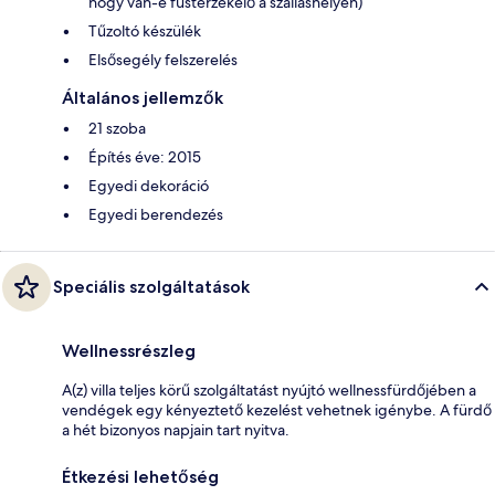
hogy van-e füstérzékelő a szálláshelyen)
Tűzoltó készülék
Elsősegély felszerelés
Általános jellemzők
21 szoba
Építés éve: 2015
Egyedi dekoráció
Egyedi berendezés
Speciális szolgáltatások
Wellnessrészleg
A(z) villa teljes körű szolgáltatást nyújtó wellnessfürdőjében a
vendégek egy kényeztető kezelést vehetnek igénybe. A fürdő
a hét bizonyos napjain tart nyitva.
Étkezési lehetőség