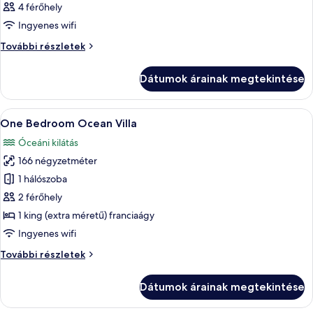
4 férőhely
szoba
Ingyenes wifi
összes
képének
Szoba
További részletek
további
megtekintése:
részletei
Szoba
Dátumok árainak megtekintése
A
Egy modern szállodaszoba, amelyben egy
20
One Bedroom Ocean Villa
következő
Óceáni kilátás
szoba
166 négyzetméter
összes
képének
1 hálószoba
megtekintése:
2 férőhely
One
1 king (extra méretű) franciaágy
Bedroom
Ingyenes wifi
Ocean
One
További részletek
Villa
Bedroom
Ocean
Dátumok árainak megtekintése
Villa
további