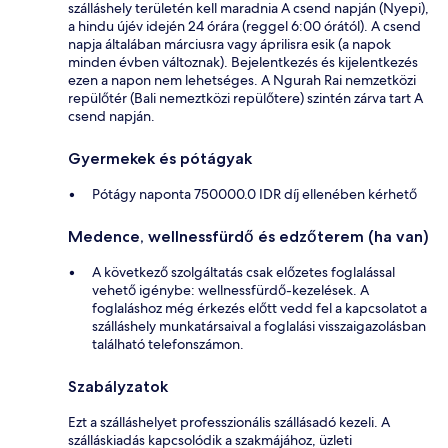
szálláshely területén kell maradnia A csend napján (Nyepi),
a hindu újév idején 24 órára (reggel 6:00 órától). A csend
napja általában márciusra vagy áprilisra esik (a napok
minden évben változnak). Bejelentkezés és kijelentkezés
ezen a napon nem lehetséges. A Ngurah Rai nemzetközi
repülőtér (Bali nemeztközi repülőtere) szintén zárva tart A
csend napján.
Gyermekek és pótágyak
Pótágy naponta 750000.0 IDR díj ellenében kérhető
Medence, wellnessfürdő és edzőterem (ha van)
A következő szolgáltatás csak előzetes foglalással
vehető igénybe: wellnessfürdő-kezelések. A
foglaláshoz még érkezés előtt vedd fel a kapcsolatot a
szálláshely munkatársaival a foglalási visszaigazolásban
található telefonszámon.
Szabályzatok
Ezt a szálláshelyet professzionális szállásadó kezeli. A
szálláskiadás kapcsolódik a szakmájához, üzleti