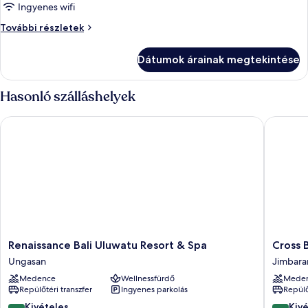
Ingyenes wifi
összes
képének
Szoba
További részletek
további
megtekintése:
részletei
Szoba
Dátumok árainak megtekintése
Hasonló szálláshelyek
Renaissance Bali Uluwatu Resort & Spa
Cross Bal
Renaissance
Cross
Renaissance Bali Uluwatu Resort & Spa
Cross B
Bali
Bali
Ungasan
Jimbara
Uluwatu
Breaker
Medence
Wellnessfürdő
Mede
Resort
Jimbara
Repülőtéri transzfer
Ingyenes parkolás
Repülő
&
Spa
9.4
9.4
Kivételes
Kiv