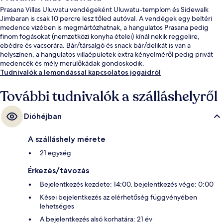
Prasana Villas Uluwatu vendégeként Uluwatu-templom és Sidewalk
Jimbaran is csak 10 percre lesz tőled autóval. A vendégek egy beltéri
medence vizében is megmártózhatnak, a hangulatos Prasana pedig
finom fogásokat (nemzetközi konyha ételei) kínál nekik reggelire,
ebédre és vacsorára. Bár/társalgó és snack bár/delikát is van a
helyszínen, a hangulatos villaépületek extra kényelméről pedig privát
medencék és mély merülőkádak gondoskodik.
Tudnivalók a lemondással kapcsolatos jogaidról
További tudnivalók a szálláshelyről
Dióhéjban
A szálláshely mérete
21 egység
Érkezés/távozás
Bejelentkezés kezdete: 14:00, bejelentkezés vége: 0:00
Kései bejelentkezés az elérhetőség függvényében
lehetséges
A bejelentkezés alsó korhatára: 21 év