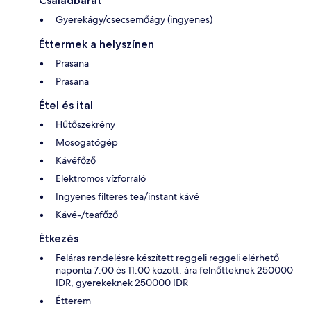
Családbarát
Gyerekágy/csecsemőágy (ingyenes)
Éttermek a helyszínen
Prasana
Prasana
Étel és ital
Hűtőszekrény
Mosogatógép
Kávéfőző
Elektromos vízforraló
Ingyenes filteres tea/instant kávé
Kávé-/teafőző
Étkezés
Feláras rendelésre készített reggeli reggeli elérhető
naponta 7:00 és 11:00 között: ára felnőtteknek 250000
IDR, gyerekeknek 250000 IDR
Étterem