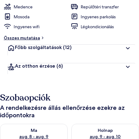
Medence
Repülőtéri transzfer
Mosoda
Ingyenes parkolás
Ingyenes wifi
Légkondicionálás
Összes mutatása
Főbb szolgáltatások
(12)
Az otthon érzése
(6)
Szobaopciók
A rendelkezésre állás ellenőrzése ezekre az
időpontokra
A ma esti rendelkezésre állás ellenőrzése: aug. 8 - aug. 9
A holnapi rendelkezésre állás e
Ma
Holnap
aug. 8 - aug. 9
aug. 9 - aug. 10