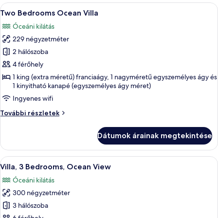
részletei
A
Egy modern, több épületből álló lakó
35
Two Bedrooms Ocean Villa
következő
Óceáni kilátás
szoba
229 négyzetméter
összes
képének
2 hálószoba
megtekintése:
4 férőhely
Two
1 king (extra méretű) franciaágy, 1 nagyméretű egyszemélyes ágy és
Bedrooms
1 kinyitható kanapé (egyszemélyes ágy méret)
Ocean
Ingyenes wifi
Villa
Two
További részletek
Bedrooms
Ocean
Dátumok árainak megtekintése
Villa
további
részletei
A
Egy modern, kültéri terasz medencével,
29
Villa, 3 Bedrooms, Ocean View
következő
Óceáni kilátás
szoba
300 négyzetméter
összes
képének
3 hálószoba
megtekintése: