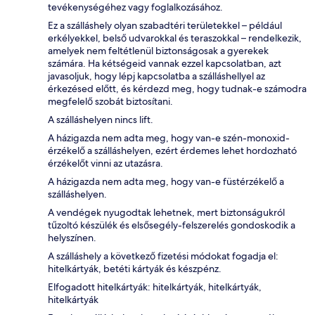
tevékenységéhez vagy foglalkozásához.
Ez a szálláshely olyan szabadtéri területekkel – például
erkélyekkel, belső udvarokkal és teraszokkal – rendelkezik,
amelyek nem feltétlenül biztonságosak a gyerekek
számára. Ha kétségeid vannak ezzel kapcsolatban, azt
javasoljuk, hogy lépj kapcsolatba a szálláshellyel az
érkezésed előtt, és kérdezd meg, hogy tudnak-e számodra
megfelelő szobát biztosítani.
A szálláshelyen nincs lift.
A házigazda nem adta meg, hogy van-e szén-monoxid-
érzékelő a szálláshelyen, ezért érdemes lehet hordozható
érzékelőt vinni az utazásra.
A házigazda nem adta meg, hogy van-e füstérzékelő a
szálláshelyen.
A vendégek nyugodtak lehetnek, mert biztonságukról
tűzoltó készülék és elsősegély-felszerelés gondoskodik a
helyszínen.
A szálláshely a következő fizetési módokat fogadja el:
hitelkártyák, betéti kártyák és készpénz.
Elfogadott hitelkártyák: hitelkártyák, hitelkártyák,
hitelkártyák