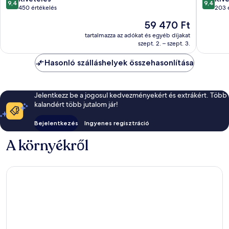
9,4
9,4
Ungasan
ennyiből:
ennyiből
450 értékelés
203 
10,
10,
Az
59 470 Ft
Kivételes,
Kivétele
ár
450
203
tartalmazza az adókat és egyéb díjakat
59 470 Ft
szept. 2. – szept. 3.
értékelés
értékelé
Hasonló szálláshelyek összehasonlítása
Jelentkezz be a jogosul kedvezményekért és extrákért. Több
kalandért több jutalom jár!
Bejelentkezés
Ingyenes regisztráció
A környékről