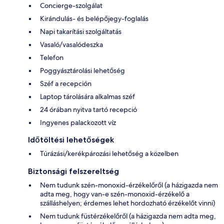
Concierge-szolgálat
Kirándulás- és belépőjegy-foglalás
Napi takarítási szolgáltatás
Vasaló/vasalódeszka
Telefon
Poggyásztárolási lehetőség
Széf a recepción
Laptop tárolására alkalmas széf
24 órában nyitva tartó recepció
Ingyenes palackozott víz
Időtöltési lehetőségek
Túrázási/kerékpározási lehetőség a közelben
Biztonsági felszereltség
Nem tudunk szén-monoxid-érzékelőről (a házigazda nem
adta meg, hogy van-e szén-monoxid-érzékelő a
szálláshelyen; érdemes lehet hordozható érzékelőt vinni)
Nem tudunk füstérzékelőről (a házigazda nem adta meg,