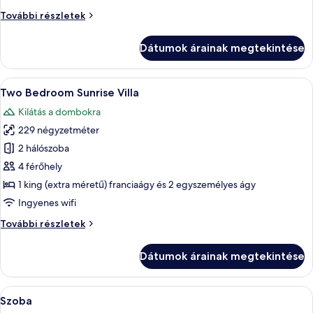
Bedroom
Two
További részletek
Pool
Bedroom
Villa
Pool
Dátumok árainak megtekintése
Villa
további
részletei
A
Egy modern szállodai szoba, amelyben 
22
Two Bedroom Sunrise Villa
következő
Kilátás a dombokra
szoba
229 négyzetméter
összes
képének
2 hálószoba
megtekintése:
4 férőhely
Two
1 king (extra méretű) franciaágy és 2 egyszemélyes ágy
Bedroom
Ingyenes wifi
Sunrise
Two
További részletek
Villa
Bedroom
Sunrise
Dátumok árainak megtekintése
Villa
további
részletei
A
Prémium ágynemű, minibár, széf a szob
3
Szoba
következő