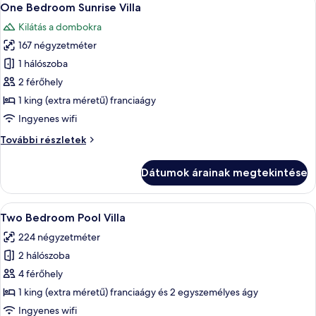
18
One Bedroom Sunrise Villa
következő
Kilátás a dombokra
szoba
167 négyzetméter
összes
képének
1 hálószoba
megtekintése:
2 férőhely
One
1 king (extra méretű) franciaágy
Bedroom
Ingyenes wifi
Sunrise
One
További részletek
Villa
Bedroom
Sunrise
Dátumok árainak megtekintése
Villa
további
részletei
A
Egy úszómedence fehér fallal és textúrá
32
Two Bedroom Pool Villa
következő
224 négyzetméter
szoba
2 hálószoba
összes
képének
4 férőhely
megtekintése:
1 king (extra méretű) franciaágy és 2 egyszemélyes ágy
Two
Ingyenes wifi