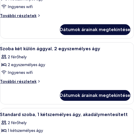
összes
képének
Ingyenes wifi
megtekintése:
Standard
További részletek
Standard
szoba
kétszemélyes
szoba
Dátumok árainak megtekintése
ággyal,
kétszemélyes
1
ággyal,
kétszemélyes
A
Egy szállodai szoba két ággyal, íróaszta
6
1
ágy
Szoba két külön ággyal, 2 egyszemélyes ágy
következő
további
kétszemélyes
2 férőhely
részletei
szoba
ágy
2 egyszemélyes ágy
összes
képének
Ingyenes wifi
megtekintése:
Szoba
További részletek
Szoba
két
külön
két
Dátumok árainak megtekintése
ággyal,
külön
2
ággyal,
egyszemélyes
A
Egy fürdőszoba, amelyben fehér mosdók
1
2
ágy
Standard szoba, 1 kétszemélyes ágy, akadálymentesített
következő
további
egyszemélyes
2 férőhely
részletei
szoba
ágy
1 kétszemélyes ágy
összes