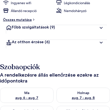
Ingyenes wifi
Légkondicionálás
Állandó recepció
Nemdohányzó
Összes mutatása
Főbb szolgáltatások
(9)
Az otthon érzése
(6)
Szobaopciók
A rendelkezésre állás ellenőrzése ezekre az
időpontokra
A ma esti rendelkezésre állás ellenőrzése: aug. 6 - aug. 7
A holnapi rendelkezésre állás e
Ma
Holnap
aug. 6 - aug. 7
aug. 7 - aug. 8
A mostani hétvégi rendelkezésre állás ellenőrzése: aug. 7 - aug
A következő hétvégi rendelkezé