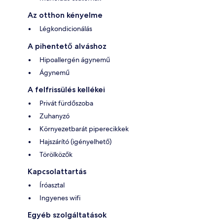
Az otthon kényelme
Légkondicionálás
A pihentető alváshoz
Hipoallergén ágynemű
Ágynemű
A felfrissülés kellékei
Privát fürdőszoba
Zuhanyzó
Környezetbarát piperecikkek
Hajszárító (igényelhető)
Törölközők
Kapcsolattartás
Íróasztal
Ingyenes wifi
Egyéb szolgáltatások