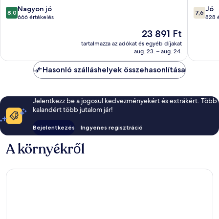
8.0
7.6
Nagyon jó
Jó
8,0
7,6
ennyiből:
ennyiből
666 értékelés
828 
10,
10,
Az
23 891 Ft
Nagyon
Jó,
ár
jó,
828
tartalmazza az adókat és egyéb díjakat
23 891 Ft
aug. 23. – aug. 24.
666
értékelé
értékelés
Hasonló szálláshelyek összehasonlítása
Jelentkezz be a jogosul kedvezményekért és extrákért. Több
kalandért több jutalom jár!
Bejelentkezés
Ingyenes regisztráció
A környékről