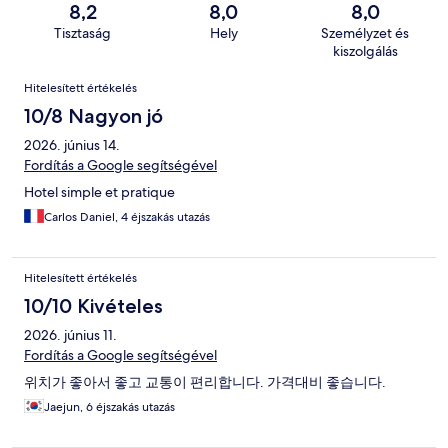
8,2
8,0
8,0
Tisztaság
Hely
Személyzet és
kiszolgálás
Értékelések
Hitelesített értékelés
10/8 Nagyon jó
2026. június 14.
Fordítás a Google segítségével
Hotel simple et pratique
Carlos Daniel, 4 éjszakás utazás
Hitelesített értékelés
10/10 Kivételes
2026. június 11.
Fordítás a Google segítségével
위치가 좋아서 좋고 교통이 편리합니다. 가격대비 좋습니다.
Jaejun, 6 éjszakás utazás