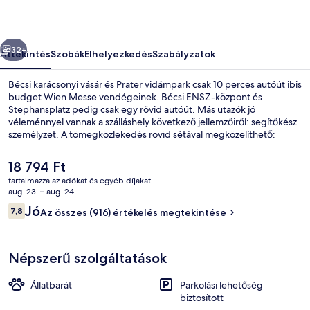
őző
Következő
32+
Áttekintés
Szobák
Elhelyezkedés
Szabályzatok
Bécsi karácsonyi vásár és Prater vidámpark csak 10 perces autóút ibis
budget Wien Messe vendégeinek. Bécsi ENSZ-központ és
Stephansplatz pedig csak egy rövid autóút. Más utazók jó
véleménnyel vannak a szálláshely következő jellemzőiről: segítőkész
személyzet. A tömegközlekedés rövid sétával megközelíthető:
Vorgartenstraße állomás 5 perc, Vorgartenstraße metróállomás
pedig 5 perc séta.
A
18 794 Ft
jelenlegi
tartalmazza az adókat és egyéb díjakat
ár
aug. 23. – aug. 24.
Fizetős kontinentális reggeli mindenn
18 794 Ft
Értékelések
Jó
7,8
Az összes (916) értékelés megtekintése
7,8 ennyiből: 10
Népszerű szolgáltatások
Állatbarát
Parkolási lehetőség
biztosított