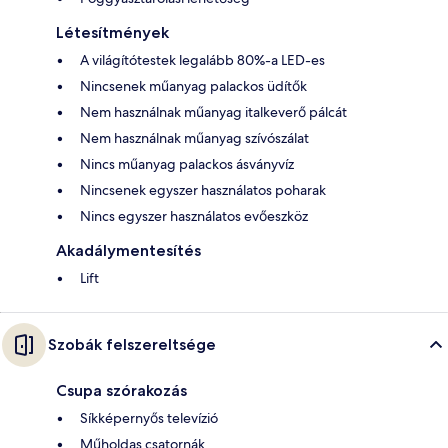
Létesítmények
A világítótestek legalább 80%-a LED-es
Nincsenek műanyag palackos üdítők
Nem használnak műanyag italkeverő pálcát
Nem használnak műanyag szívószálat
Nincs műanyag palackos ásványvíz
Nincsenek egyszer használatos poharak
Nincs egyszer használatos evőeszköz
Akadálymentesítés
Lift
Szobák felszereltsége
Csupa szórakozás
Síkképernyős televízió
Műholdas csatornák