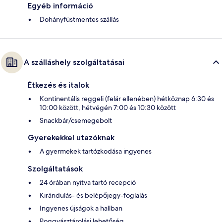
Egyéb információ
Dohányfüstmentes szállás
A szálláshely szolgáltatásai
Étkezés és italok
Kontinentális reggeli (felár ellenében) hétköznap 6:30 és
10:00 között, hétvégén 7:00 és 10:30 között
Snackbár/csemegebolt
Gyerekekkel utazóknak
A gyermekek tartózkodása ingyenes
Szolgáltatások
24 órában nyitva tartó recepció
Kirándulás- és belépőjegy-foglalás
Ingyenes újságok a hallban
Poggyásztárolási lehetőség