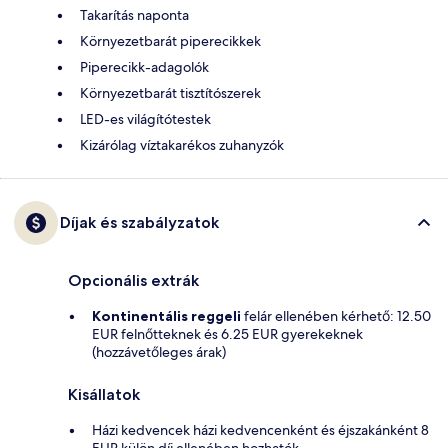
Takarítás naponta
Környezetbarát piperecikkek
Piperecikk-adagolók
Környezetbarát tisztítószerek
LED-es világítótestek
Kizárólag víztakarékos zuhanyzók
Díjak és szabályzatok
Opcionális extrák
Kontinentális reggeli
felár ellenében kérhető: 12.50
EUR felnőtteknek és 6.25 EUR gyerekeknek
(hozzávetőleges árak)
Kisállatok
Házi kedvencek házi kedvencenként és éjszakánként 8