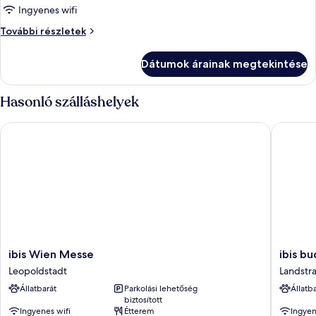
képének
Ingyenes wifi
megtekintése:
Standard
További részletek
Standard
szoba,
1
szoba,
Dátumok árainak megtekintése
kétszemélyes
1
ágy,
kétszemélyes
akadálymentesített
Hasonló szálláshelyek
ágy,
további
részletei
akadálymentesített
ibis Wien Messe
ibis bud
ibis
ibis
ibis Wien Messe
ibis b
Wien
budget
Leopoldstadt
Landstr
Messe
Wien
Állatbarát
Parkolási lehetőség
Állatb
Leopoldstadt
Sankt
biztosított
Marx
Ingyenes wifi
Étterem
Ingyen
Landstr