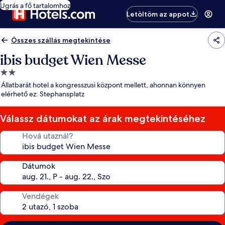
Ugrás a fő tartalomhoz
Letöltöm az appot
Összes szállás megtekintése
ibis budget Wien Messe
2.0
csillagos
Állatbarát hotel a kongresszusi központ mellett, ahonnan könnyen
szálláshely
elérhető ez: Stephansplatz
Válassz dátumokat az árak megtekintéséhez
Hová utaznál?
Dátumok
Vendégek