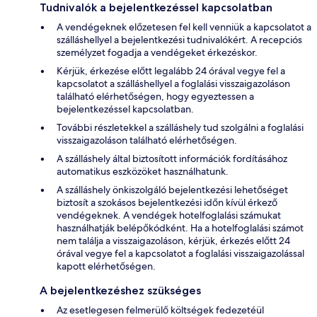
Tudnivalók a bejelentkezéssel kapcsolatban
A vendégeknek előzetesen fel kell venniük a kapcsolatot a
szálláshellyel a bejelentkezési tudnivalókért. A recepciós
személyzet fogadja a vendégeket érkezéskor.
Kérjük, érkezése előtt legalább 24 órával vegye fel a
kapcsolatot a szálláshellyel a foglalási visszaigazoláson
található elérhetőségen, hogy egyeztessen a
bejelentkezéssel kapcsolatban.
További részletekkel a szálláshely tud szolgálni a foglalási
visszaigazoláson található elérhetőségen.
A szálláshely által biztosított információk fordításához
automatikus eszközöket használhatunk.
A szálláshely önkiszolgáló bejelentkezési lehetőséget
biztosít a szokásos bejelentkezési időn kívül érkező
vendégeknek. A vendégek hotelfoglalási számukat
használhatják belépőkódként. Ha a hotelfoglalási számot
nem találja a visszaigazoláson, kérjük, érkezés előtt 24
órával vegye fel a kapcsolatot a foglalási visszaigazolással
kapott elérhetőségen.
A bejelentkezéshez szükséges
Az esetlegesen felmerülő költségek fedezetéül