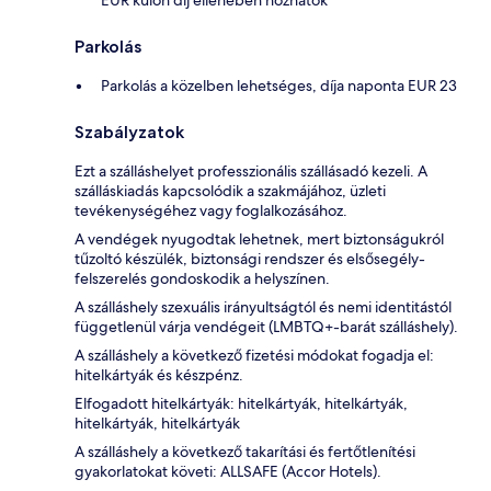
EUR külön díj ellenében hozhatók
Parkolás
Parkolás a közelben lehetséges, díja naponta EUR 23
Szabályzatok
Ezt a szálláshelyet professzionális szállásadó kezeli. A
szálláskiadás kapcsolódik a szakmájához, üzleti
tevékenységéhez vagy foglalkozásához.
A vendégek nyugodtak lehetnek, mert biztonságukról
tűzoltó készülék, biztonsági rendszer és elsősegély-
felszerelés gondoskodik a helyszínen.
A szálláshely szexuális irányultságtól és nemi identitástól
függetlenül várja vendégeit (LMBTQ+-barát szálláshely).
A szálláshely a következő fizetési módokat fogadja el:
hitelkártyák és készpénz.
Elfogadott hitelkártyák: hitelkártyák, hitelkártyák,
hitelkártyák, hitelkártyák
A szálláshely a következő takarítási és fertőtlenítési
gyakorlatokat követi: ALLSAFE (Accor Hotels).