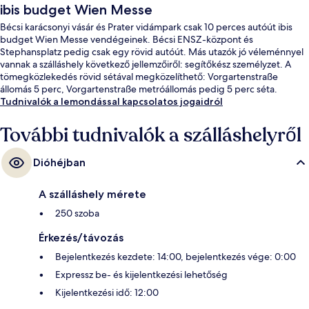
ibis budget Wien Messe
Bécsi karácsonyi vásár és Prater vidámpark csak 10 perces autóút ibis
budget Wien Messe vendégeinek. Bécsi ENSZ-központ és
Stephansplatz pedig csak egy rövid autóút. Más utazók jó véleménnyel
vannak a szálláshely következő jellemzőiről: segítőkész személyzet. A
tömegközlekedés rövid sétával megközelíthető: Vorgartenstraße
állomás 5 perc, Vorgartenstraße metróállomás pedig 5 perc séta.
Tudnivalók a lemondással kapcsolatos jogaidról
További tudnivalók a szálláshelyről
Dióhéjban
A szálláshely mérete
250 szoba
Érkezés/távozás
Bejelentkezés kezdete: 14:00, bejelentkezés vége: 0:00
Expressz be- és kijelentkezési lehetőség
Kijelentkezési idő: 12:00