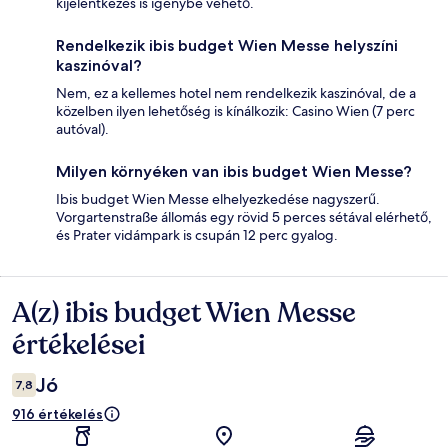
kijelentkezés is igénybe vehető.
Rendelkezik ibis budget Wien Messe helyszíni
kaszinóval?
Nem, ez a kellemes hotel nem rendelkezik kaszinóval, de a
közelben ilyen lehetőség is kínálkozik: Casino Wien (7 perc
autóval).
Milyen környéken van ibis budget Wien Messe?
Ibis budget Wien Messe elhelyezkedése nagyszerű.
Vorgartenstraße állomás egy rövid 5 perces sétával elérhető,
és Prater vidámpark is csupán 12 perc gyalog.
A(z) ibis budget Wien Messe
Értékelések
értékelései
Jó
7,8
916 értékelés