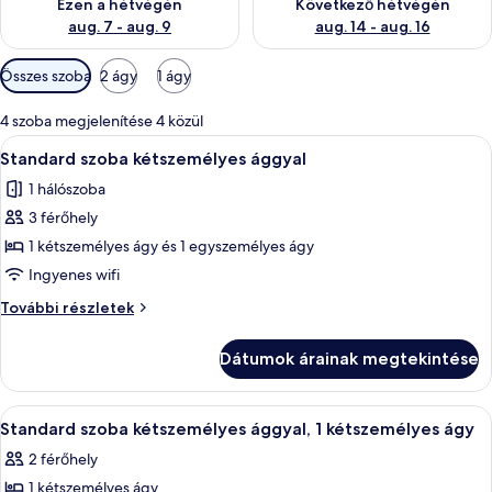
Ezen a hétvégén
Következő hétvégén
aug. 7 - aug. 9
aug. 14 - aug. 16
Szobákhoz
Összes szoba
2 ágy
1 ágy
rendelkezésre
álló
4 szoba megjelenítése 4 közül
szűrők
A
Egy emeletes ágy, melyhez egy fa létra
7
Standard szoba kétszemélyes ággyal
következő
1 hálószoba
szoba
3 férőhely
összes
képének
1 kétszemélyes ágy és 1 egyszemélyes ágy
megtekintése:
Ingyenes wifi
Standard
Standard
További részletek
szoba
szoba
kétszemélyes
kétszemélyes
Dátumok árainak megtekintése
ággyal
ággyal
további
részletei
A
Egy szállodai szoba, amelyben találhat
5
Standard szoba kétszemélyes ággyal, 1 kétszemélyes ágy
következő
2 férőhely
szoba
1 kétszemélyes ágy