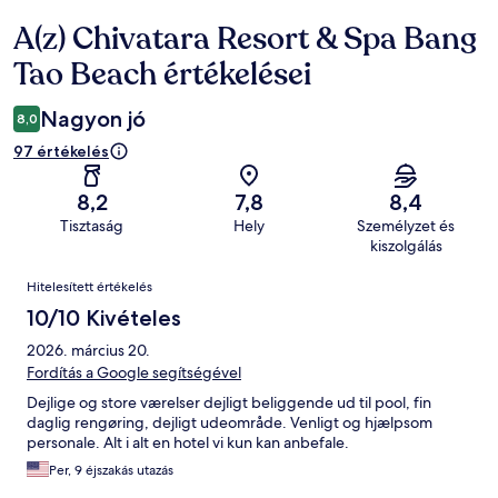
A(z) Chivatara Resort & Spa Bang
Értékelések
Tao Beach értékelései
Nagyon jó
8,0
97 értékelés
8,2
7,8
8,4
Tisztaság
Hely
Személyzet és
kiszolgálás
Értékelések
Hitelesített értékelés
10/10 Kivételes
2026. március 20.
Fordítás a Google segítségével
Dejlige og store værelser dejligt beliggende ud til pool, fin
daglig rengøring, dejligt udeområde. Venligt og hjælpsom
personale. Alt i alt en hotel vi kun kan anbefale.
Per, 9 éjszakás utazás