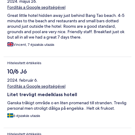
2024. május 26.
Fordítás a Google segítségével
Great little hotel hidden away just behind Bang Tao beach. 4-5
minutes to the beach and restaurants and small bars dotted
around just outside the hotel. Rooms are a good standard,
grounds and pool are very nice. Friendly staff. Breakfast just ok
but all in all we had a great 7 days there.
Vincent, 7 éjszakás utazás
Hitelesített értékelés
10/6 Jó
2024. február 6.
Fordítás a Google segítségével
Litet trevligt medelklass hotell
Ganska tråkigt område o en liten promenad till stranden. Trevlig
personal men otroligt dåliga på engelska . Helt ok frukost.
6 éjszakás utazás
Hitelesített értékelés