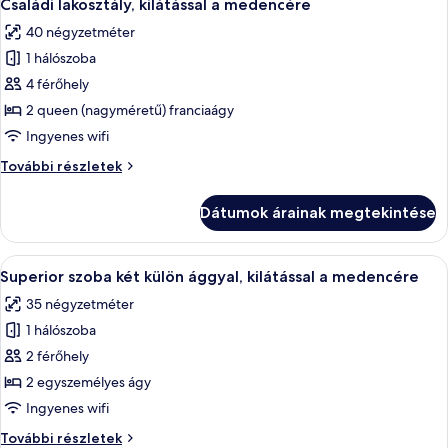
6
medencére
Családi lakosztály, kilátással a medencére
következő
további
40 négyzetméter
részletei
szoba
1 hálószoba
összes
képének
4 férőhely
megtekintése:
2 queen (nagyméretű) franciaágy
Családi
Ingyenes wifi
lakosztály,
Családi
További részletek
kilátással
lakosztály,
a
kilátással
Dátumok árainak megtekintése
a
medencére
medencére
további
A
Minibár, széf a szobában, íróasztal és
5
részletei
Superior szoba két külön ággyal, kilátással a medencére
következő
35 négyzetméter
szoba
1 hálószoba
összes
képének
2 férőhely
megtekintése:
2 egyszemélyes ágy
Superior
Ingyenes wifi
szoba
Superior
További részletek