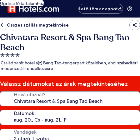
Ugrás a fő tartalomhoz
Letöltöm az appot
Összes szállás megtekintése
Chivatara Resort & Spa Bang Tao
Beach
4.0
csillagos
Családbarát hotel a(z) Bang Tao-tengerpart közelében, ahol szabadtéri
szálláshely
medence áll rendelkezésre
Válassz dátumokat az árak megtekintéséhez
Hová utaznál?
Dátumok
Vendégek