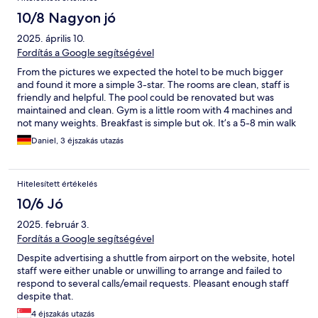
10/8 Nagyon jó
2025. április 10.
Fordítás a Google segítségével
From the pictures we expected the hotel to be much bigger
and found it more a simple 3-star. The rooms are clean, staff is
friendly and helpful. The pool could be renovated but was
maintained and clean. Gym is a little room with 4 machines and
not many weights. Breakfast is simple but ok. It’s a 5-8 min walk
to the beach and left and right of the hotel you find bars and
Daniel, 3 éjszakás utazás
some restaurants. Overall we had a good stay in this hotel for a
couple of days.
Hitelesített értékelés
10/6 Jó
2025. február 3.
Fordítás a Google segítségével
Despite advertising a shuttle from airport on the website, hotel
staff were either unable or unwilling to arrange and failed to
respond to several calls/email requests. Pleasant enough staff
despite that.
4 éjszakás utazás