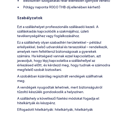
Bébiszitter-szolgáltatás felár ellenében igénybe vehető
Pótágy naponta 900.0 THB díj ellenében kérhető
Szabályzatok
Ezt a szálláshelyet professzionális szállásadó kezeli. A
szálláskiadás kapcsolódik a szakmájához, üzleti
tevékenységéhez vagy foglalkozásához.
Ez a szálláshely olyan szabadtéri területekkel – például
erkélyekkel, belső udvarokkal és teraszokkal – rendelkezik,
amelyek nem feltétlenül biztonságosak a gyerekek
számára. Ha kétségeid vannak ezzel kapcsolatban, azt
javasoljuk, hogy lépj kapcsolatba a szálláshellyel az
érkezésed előtt, és kérdezd meg, hogy tudnak-e számodra
megfelelő szobát biztosítani.
A szobákban kizárólag regisztrált vendégek szállhatnak
meg.
A vendégek nyugodtak lehetnek, mert biztonságukról
tűzoltó készülék gondoskodik a helyszínen.
A szálláshely a következő fizetési módokat fogadja el:
hitelkártyák és készpénz.
Elfogadott hitelkártyák: hitelkártyák, hitelkártyák