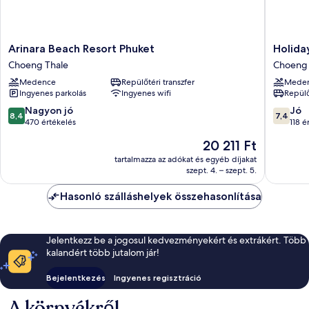
Arinara
Holiday
Arinara Beach Resort Phuket
Holida
Beach
Inn
Choeng Thale
Choeng 
Resort
Resort
Medence
Repülőtéri transzfer
Mede
Phuket
Phuket
Ingyenes parkolás
Ingyenes wifi
Repülő
Choeng
Surin
Thale
Beach
8.4
7.4
Nagyon jó
Jó
8,4
7,4
by
ennyiből:
ennyiből
470 értékelés
118 é
IHG
10,
10,
Az
20 211 Ft
Choeng
Nagyon
Jó,
ár
Thale
jó,
118
tartalmazza az adókat és egyéb díjakat
20 211 Ft
szept. 4. – szept. 5.
470
értékelé
értékelés
Hasonló szálláshelyek összehasonlítása
Jelentkezz be a jogosul kedvezményekért és extrákért. Több
kalandért több jutalom jár!
Bejelentkezés
Ingyenes regisztráció
A környékről