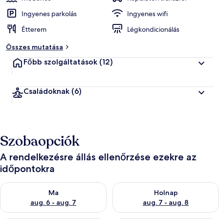
Ingyenes parkolás
Ingyenes wifi
Étterem
Légkondicionálás
Összes mutatása
Főbb szolgáltatások
(12)
Családoknak
(6)
Szobaopciók
A rendelkezésre állás ellenőrzése ezekre az
időpontokra
A ma esti rendelkezésre állás ellenőrzése: aug. 6 - aug. 7
A holnapi rendelkezésre állás e
Ma
Holnap
aug. 6 - aug. 7
aug. 7 - aug. 8