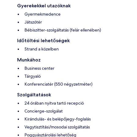
Gyerekekkel utazóknak
Gyermekmedence
Játszótér
Bébiszitter-szolgáltatás (felár ellenében)
Időtöltési lehetőségek
Strand a közelben
Munkához
Business center
Tárgyaló
Konferenciatér (550 négyzetméter)
Szolgáltatások
24 órában nyitva tartó recepció
Concierge-szolgálat
Kirándulás- és belépőjegy-foglalás
Vegytisztítási/mosodai szolgáltatás
Poggyásztárolási lehetőség