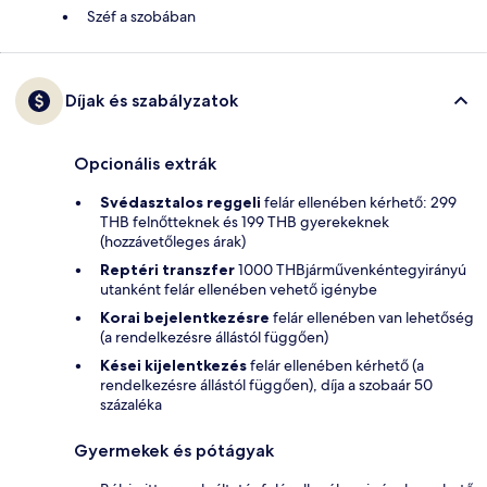
Széf a szobában
Díjak és szabályzatok
Opcionális extrák
Svédasztalos reggeli
felár ellenében kérhető: 299
THB felnőtteknek és 199 THB gyerekeknek
(hozzávetőleges árak)
Reptéri transzfer
1000 THBjárművenkéntegyirányú
utanként felár ellenében vehető igénybe
Korai bejelentkezésre
felár ellenében van lehetőség
(a rendelkezésre állástól függően)
Kései kijelentkezés
felár ellenében kérhető (a
rendelkezésre állástól függően), díja a szobaár 50
százaléka
Gyermekek és pótágyak