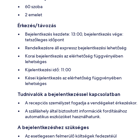
60 szoba
2 emelet
Érkezés/távozás
Bejelentkezés kezdete: 13:00, bejelentkezés vége:
tetszőleges időpont
Rendelkezésre áll expressz bejelentkezési lehetőség
Korai bejelentkezés az elérhetőség függvényében
lehetséges
Kijelentkezési idő: 11:00
Kései kijelentkezés az elérhetőség függvényében
lehetséges
Tudnivalók a bejelentkezéssel kapcsolatban
A recepciós személyzet fogadja a vendégeket érkezéskor.
A szálláshely által biztosított információk fordításához
automatikus eszközöket használhatunk.
A bejelentkezéshez szükséges
Az esetlegesen felmerülő költségek fedezetéül