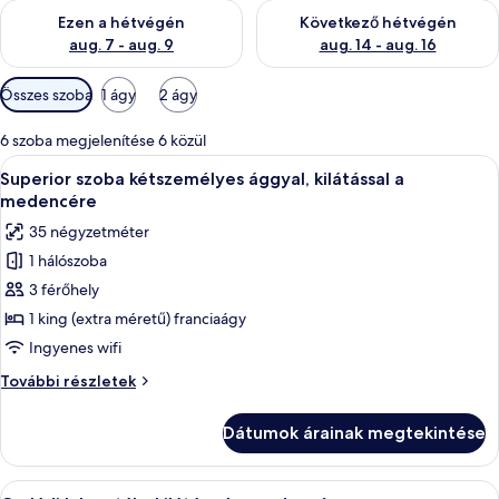
A mostani hétvégi rendelkezésre állás ellenőrzése: aug. 7 - aug
A következő hétvégi rendelkezé
Ezen a hétvégén
Következő hétvégén
aug. 7 - aug. 9
aug. 14 - aug. 16
Szobákhoz
Összes szoba
1 ágy
2 ágy
rendelkezésre
álló
6 szoba megjelenítése 6 közül
szűrők
A
Minibár, széf a szobában, íróasztal és
5
Superior szoba kétszemélyes ággyal, kilátással a
következő
medencére
szoba
35 négyzetméter
összes
1 hálószoba
képének
3 férőhely
megtekintése:
Superior
1 king (extra méretű) franciaágy
szoba
Ingyenes wifi
kétszemélyes
Superior
További részletek
ággyal,
szoba
kilátással
kétszemélyes
Dátumok árainak megtekintése
ággyal,
a
kilátással
medencére
a
A
Egy kétágyas szoba íróasztallal, székkel