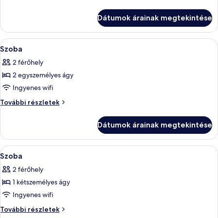
két
szoba
külön
két
Dátumok árainak megtekintése
külön
ággyal,
ággyal,
kilátással
kilátással
A
Egy szállodai szoba, amelyben egy nagy
a
5
a
Szoba
következő
medencére
medencére
2 férőhely
további
szoba
részletei
2 egyszemélyes ágy
összes
képének
Ingyenes wifi
megtekintése:
Szoba
További részletek
Szoba
további
részletei
Dátumok árainak megtekintése
A
Egy modern szállodai szoba, amelyben e
3
Szoba
következő
2 férőhely
szoba
1 kétszemélyes ágy
összes
képének
Ingyenes wifi
megtekintése:
Szoba
További részletek
Szoba
további