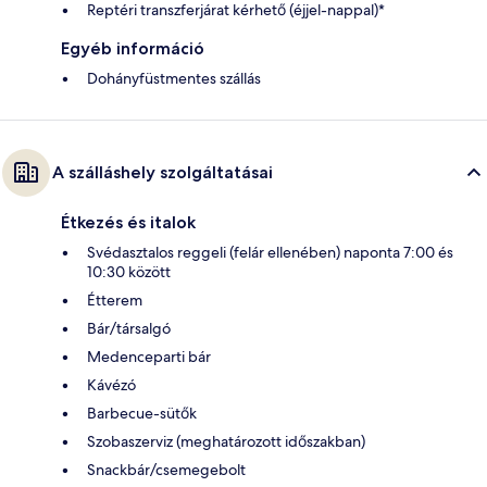
Reptéri transzferjárat kérhető (éjjel-nappal)*
Egyéb információ
Dohányfüstmentes szállás
A szálláshely szolgáltatásai
Étkezés és italok
Svédasztalos reggeli (felár ellenében) naponta 7:00 és
10:30 között
Étterem
Bár/társalgó
Medenceparti bár
Kávézó
Barbecue-sütők
Szobaszerviz (meghatározott időszakban)
Snackbár/csemegebolt