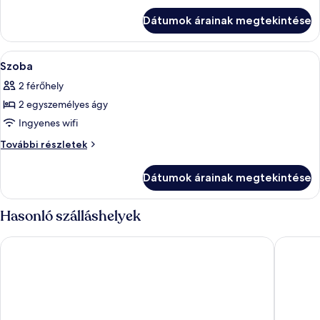
részletei
Dátumok árainak megtekintése
A
Egy szállodai szoba, amelyben egy nag
5
Szoba
következő
2 férőhely
szoba
2 egyszemélyes ágy
összes
képének
Ingyenes wifi
megtekintése:
Szoba
További részletek
Szoba
további
részletei
Dátumok árainak megtekintése
Hasonló szálláshelyek
Arinara Beach Resort Phuket
Holiday 