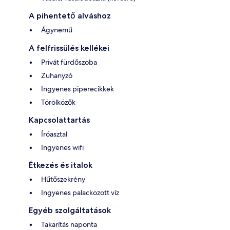
A pihentető alváshoz
Ágynemű
A felfrissülés kellékei
Privát fürdőszoba
Zuhanyzó
Ingyenes piperecikkek
Törölközők
Kapcsolattartás
Íróasztal
Ingyenes wifi
Étkezés és italok
Hűtőszekrény
Ingyenes palackozott víz
Egyéb szolgáltatások
Takarítás naponta