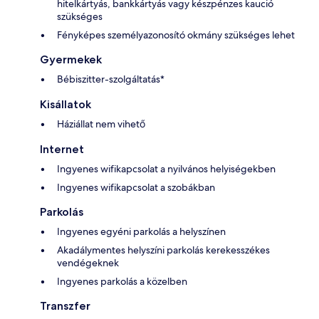
hitelkártyás, bankkártyás vagy készpénzes kaució
szükséges
Fényképes személyazonosító okmány szükséges lehet
Gyermekek
Bébiszitter-szolgáltatás*
Kisállatok
Háziállat nem vihető
Internet
Ingyenes wifikapcsolat a nyilvános helyiségekben
Ingyenes wifikapcsolat a szobákban
Parkolás
Ingyenes egyéni parkolás a helyszínen
Akadálymentes helyszíni parkolás kerekesszékes
vendégeknek
Ingyenes parkolás a közelben
Transzfer