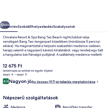
Bang
Tao
Beach
őző
Következő
képgalériája
20+
Áttekintés
Szobák
Elhelyezkedés
Szabályzatok
Chivatara Resort & Spa Bang Tao Beach nightclubbal várja
vendégeit Bang Tao-tengerpart közelében (mindössze 5 percnyi
sétára). Ha megmártóztál a helyszíni szabadtéri medence vizében,
harapj valamit a nagyszerű kávézó kínálatából, vagy rendelj egy italt
a hangulatos bár/társalgó pultjánál. A szálláshely medence melletti
bár, fitneszlétesítmény és gyermekmedence jóvoltából még
nívósabb. Más utazók kiemelkedően jónak tartják a hely következó
A
12 675 Ft
jellemzőit: segítőkész személyzet.
jelenlegi
tartalmazza az adókat és egyéb díjakat
ár
szept. 4. – szept. 5.
Étterem
12 675 Ft
Értékelések
Nagyon jó
8,0
Az összes (97) értékelés megtekintése
8,0 ennyiből: 10
Népszerű szolgáltatások
Medence
Repülőtéri transzfer