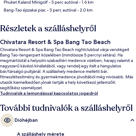
Phuket Kaland Minigolf
- 3 perc autóval
- 1.6 km
Bang-Tao éjszakai piac
- 3 perc autóval
- 2.0 km
Részletek a szálláshelyről
Chivatara Resort & Spa Bang Tao Beach
Chivatara Resort & Spa Bang Tao Beach nightclubbal várja vendégeit
Bang Tao-tengerpart közelében (mindössze 5 percnyi sétára). Ha
megmártóztál a helyszíni szabadtéri medence vizében, harapj valamit a
nagyszerű kávézó kínálatából, vagy rendelj egy italt a hangulatos
bár/társalgó pultjánál. A szálláshely medence melletti bár,
fitneszlétesítmény és gyermekmedence jóvoltából még nívósabb. Más
utazók kiemelkedően jónak tartják a hely következó jellemzőit:
segítőkész személyzet.
Tudnivalók a lemondással kapcsolatos jogaidról
További tudnivalók a szálláshelyről
Dióhéjban
A szálláshely mérete