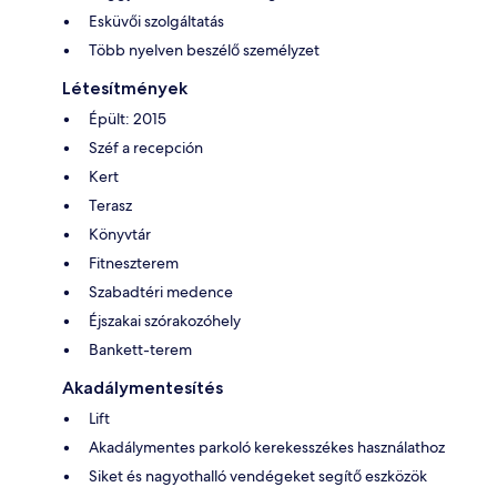
Esküvői szolgáltatás
Több nyelven beszélő személyzet
Létesítmények
Épült: 2015
Széf a recepción
Kert
Terasz
Könyvtár
Fitneszterem
Szabadtéri medence
Éjszakai szórakozóhely
Bankett-terem
Akadálymentesítés
Lift
Akadálymentes parkoló kerekesszékes használathoz
Siket és nagyothalló vendégeket segítő eszközök