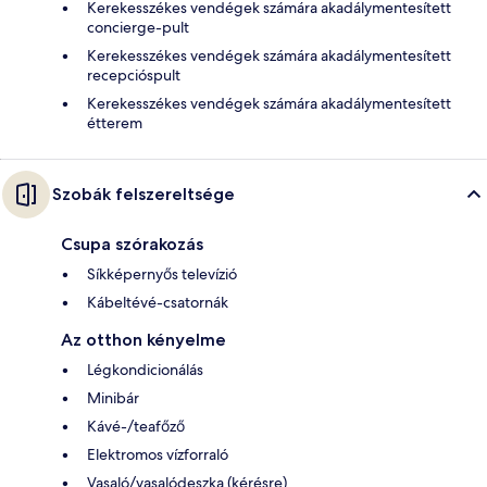
Kerekesszékes vendégek számára akadálymentesített
concierge-pult
Kerekesszékes vendégek számára akadálymentesített
recepcióspult
Kerekesszékes vendégek számára akadálymentesített
étterem
Szobák felszereltsége
Csupa szórakozás
Síkképernyős televízió
Kábeltévé-csatornák
Az otthon kényelme
Légkondicionálás
Minibár
Kávé-/teafőző
Elektromos vízforraló
Vasaló/vasalódeszka (kérésre)