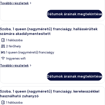
Szoba,
Szoba,
További részletek
1
1
queen
queen
Dátumok árainak megtekintése
(nagyméretű)
(nagyméretű)
franciaágy
franciaágy
további
A
Egyiptomi pamut ágynemű, prémium 
7
részletei
Szoba, 1 queen (nagyméretű) franciaágy, hallássérültek
következő
számára akadálymentesített
szoba
1 hálószoba
összes
2 férőhely
képének
1 queen (nagyméretű) franciaágy
megtekintése:
Szoba,
Ingyenes wifi
1
Szoba,
További részletek
queen
1
queen
(nagyméretű)
Dátumok árainak megtekintése
(nagyméretű)
franciaágy,
franciaágy,
hallássérültek
hallássérültek
A
Egyiptomi pamut ágynemű, prémium 
7
számára
számára
Szoba, 1 queen (nagyméretű) franciaágy, kerekesszékkel
következő
akadálymentesített
akadálymentesített
használható zuhanyzó
további
szoba
1 hálószoba
részletei
összes