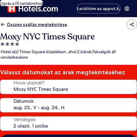
Ugrás a fő tartalomhoz
Letöltöm az appot
Összes szállás megtekintése
Moxy NYC Times Square
4.0
csillagos
Hotel a(z) Times Square közelében, ahol 2 bárok/társalgók áll
szálláshely
rendelkezésre
Válassz dátumokat az árak megtekintéséhez
Hová utaznál?
Dátumok
Vendégek