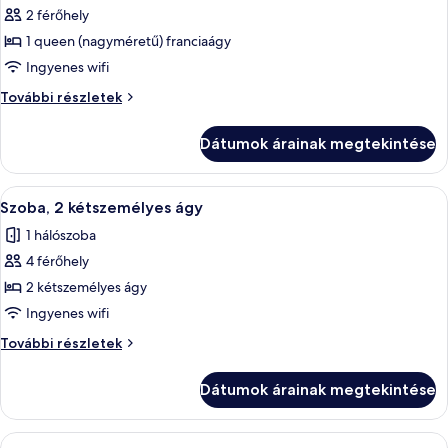
2 férőhely
képének
1 queen (nagyméretű) franciaágy
megtekintése:
Szoba,
Ingyenes wifi
1
Szoba,
További részletek
queen
1
queen
(nagyméretű)
Dátumok árainak megtekintése
(nagyméretű)
franciaágy,
franciaágy,
kerekesszékkel
kerekesszékkel
A
Egy szállodai szoba, amelyben egy nagy
5
használható
használható
Szoba, 2 kétszemélyes ágy
következő
zuhanyzó
zuhanyzó
1 hálószoba
további
szoba
részletei
4 férőhely
összes
képének
2 kétszemélyes ágy
megtekintése:
Ingyenes wifi
Szoba,
Szoba,
További részletek
2
2
kétszemélyes
kétszemélyes
Dátumok árainak megtekintése
ágy
ágy
további
részletei
A
Egy szállodai szoba, amelyben egy nagy