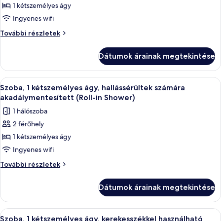
1 kétszemélyes ágy
megtekintése:
Szoba,
Ingyenes wifi
1
Szoba,
További részletek
kétszemélyes
1
kétszemélyes
ágy,
Dátumok árainak megtekintése
ágy,
hallássérültek
hallássérültek
számára
számára
A
Egy szállodai szoba, amelyben van egy á
4
akadálymentesített
akadálymentesített
Szoba, 1 kétszemélyes ágy, hallássérültek számára
következő
további
akadálymentesített (Roll-in Shower)
részletei
szoba
1 hálószoba
összes
2 férőhely
képének
1 kétszemélyes ágy
megtekintése:
Szoba,
Ingyenes wifi
1
Szoba,
További részletek
kétszemélyes
1
kétszemélyes
ágy,
Dátumok árainak megtekintése
ágy,
hallássérültek
hallássérültek
számára
számára
A
Egy szállodai szoba, amelyben van egy á
4
akadálymentesített
akadálymentesített
Szoba, 1 kétszemélyes ágy, kerekesszékkel használható