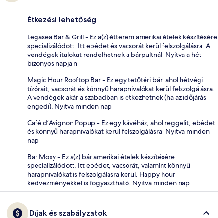
Étkezési lehetőség
Legasea Bar & Grill - Ez a(z) étterem amerikai ételek készítésére
specializálódott. Itt ebédet és vacsorát kerül felszolgálásra. A
vendégek italokat rendelhetnek a bárpultnál. Nyitva a hét
bizonyos napjain
Magic Hour Rooftop Bar - Ez egy tetőtéri bár, ahol hétvégi
tízórait, vacsorát és könnyű harapnivalókat kerül felszolgálásra.
A vendégek akár a szabadban is étkezhetnek (ha az időjárás
engedi). Nyitva minden nap
Café d’Avignon Popup - Ez egy kávéház, ahol reggelit, ebédet
és könnyű harapnivalókat kerül felszolgálásra. Nyitva minden
nap
Bar Moxy - Ez a(z) bár amerikai ételek készítésére
specializálódott. Itt ebédet, vacsorát, valamint könnyű
harapnivalókat is felszolgálásra kerül. Happy hour
kedvezményekkel is fogyasztható. Nyitva minden nap
Díjak és szabályzatok