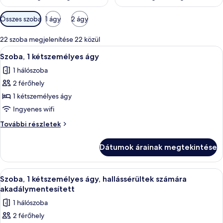
Szobákhoz
Összes szoba
1 ágy
2 ágy
rendelkezésre
álló
22 szoba megjelenítése 22 közül
szűrők
A
Egy szállodai szoba, amelyben van egy á
4
Szoba, 1 kétszemélyes ágy
következő
1 hálószoba
szoba
2 férőhely
összes
képének
1 kétszemélyes ágy
megtekintése:
Ingyenes wifi
Szoba,
Szoba,
További részletek
1
1
kétszemélyes
kétszemélyes
Dátumok árainak megtekintése
ágy
ágy
további
részletei
A
Egy szállodai szoba, amelyben van egy á
4
Szoba, 1 kétszemélyes ágy, hallássérültek számára
következő
akadálymentesített
szoba
1 hálószoba
összes
2 férőhely
képének