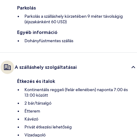
Parkolás
Parkolás a szálláshely körzetében 9 méter távolságig
(éjszakánként 60 USD)
Egyéb információ
Dohányfüstmentes szállás
A szálláshely szolgáltatásai
Étkezés és italok
Kontinentális reggeli (felár ellenében) naponta 7:00 és
13:00 között
2 bár/társalgó
Étterem
Kávézó
Privát étkezési lehetőség
Vízadagoló