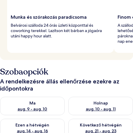
Munka és szórakozás paradicsoma
Finom 
Belvárosi szálloda 24 órás üzleti központtal és
A szállo
coworking terekkel. Lazítson két bárban a jógaóra
lehetősé
utáni happy hour alatt.
pároknak
nap ener
Szobaopciók
A rendelkezésre állás ellenőrzése ezekre az
időpontokra
A ma esti rendelkezésre állás ellenőrzése: aug. 9 - aug. 10
A holnapi rendelkezésre állás e
Ma
Holnap
aug. 9 - aug. 10
aug. 10 - aug. 11
A mostani hétvégi rendelkezésre állás ellenőrzése: aug. 14 - au
A következő hétvégi rendelkezé
Ezen a hétvégén
Következő hétvégén
aug. 14 - aug. 16
aug. 21 - aug. 23