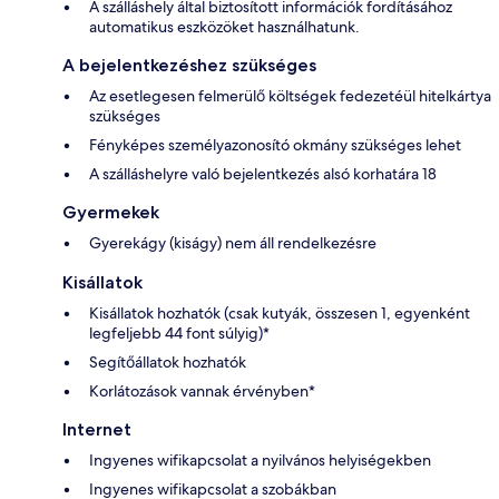
A szálláshely által biztosított információk fordításához
automatikus eszközöket használhatunk.
A bejelentkezéshez szükséges
Az esetlegesen felmerülő költségek fedezetéül hitelkártya
szükséges
Fényképes személyazonosító okmány szükséges lehet
A szálláshelyre való bejelentkezés alsó korhatára 18
Gyermekek
Gyerekágy (kiságy) nem áll rendelkezésre
Kisállatok
Kisállatok hozhatók (csak kutyák, összesen 1, egyenként
legfeljebb 44 font súlyig)*
Segítőállatok hozhatók
Korlátozások vannak érvényben*
Internet
Ingyenes wifikapcsolat a nyilvános helyiségekben
Ingyenes wifikapcsolat a szobákban