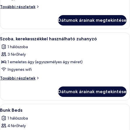
Szoba,
Szoba,
További részletek
hallássérültek
hallássérültek
számára
számára
Dátumok árainak megtekintése
akadálymentesített
akadálymentesített
további
részletei
A
Egy kis méretű hálószoba emeletes ággya
7
Szoba, kerekesszékkel használható zuhanyzó
következő
1 hálószoba
szoba
3 férőhely
összes
képének
1 emeletes ágy (egyszemélyes ágy méret)
megtekintése:
Ingyenes wifi
Szoba,
Szoba,
További részletek
kerekesszékkel
kerekesszékkel
használható
használható
Dátumok árainak megtekintése
zuhanyzó
zuhanyzó
további
részletei
A
Egy emeletes ággyal felszerelt szoba, a
5
Bunk Beds
következő
1 hálószoba
szoba
4 férőhely
összes