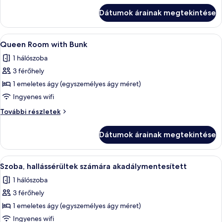
kétszemélyes
ágy,
Dátumok árainak megtekintése
ágy,
kerekesszékkel
kerekesszékkel
használható
használható
A
Egy kis méretű hálószoba emeletes ággya
7
zuhanyzó
zuhanyzó
Queen Room with Bunk
következő
további
1 hálószoba
részletei
szoba
3 férőhely
összes
képének
1 emeletes ágy (egyszemélyes ágy méret)
megtekintése:
Ingyenes wifi
Queen
Queen
További részletek
Room
Room
with
with
Dátumok árainak megtekintése
Bunk
Bunk
további
részletei
A
Egy kis méretű hálószoba emeletes ággya
7
Szoba, hallássérültek számára akadálymentesített
következő
1 hálószoba
szoba
3 férőhely
összes
képének
1 emeletes ágy (egyszemélyes ágy méret)
megtekintése:
Ingyenes wifi