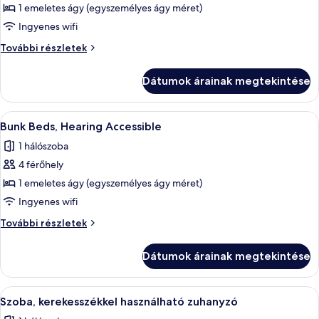
képének
1 emeletes ágy (egyszemélyes ágy méret)
megtekintése:
Ingyenes wifi
Bunk
Bunk
További részletek
Beds
Beds
további
Dátumok árainak megtekintése
részletei
A
Egy emeletes ággyal felszerelt szoba, a
5
Bunk Beds, Hearing Accessible
következő
1 hálószoba
szoba
4 férőhely
összes
képének
1 emeletes ágy (egyszemélyes ágy méret)
megtekintése:
Ingyenes wifi
Bunk
Bunk
További részletek
Beds,
Beds,
Hearing
Hearing
Dátumok árainak megtekintése
Accessible
Accessible
további
részletei
A
Egy emeletes ággyal felszerelt szoba, a
5
Szoba, kerekesszékkel használható zuhanyzó
következő