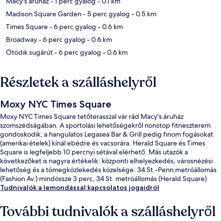
Macy's áruház
- 1 perc gyalog
- 0.1 km
Madison Square Garden
- 5 perc gyalog
- 0.5 km
Times Square
- 6 perc gyalog
- 0.6 km
Broadway
- 6 perc gyalog
- 0.6 km
Ötödik sugárút
- 6 perc gyalog
- 0.6 km
Részletek a szálláshelyről
Moxy NYC Times Square
Moxy NYC Times Square tetőterasszal vár rád Macy's áruház
szomszédságában. A sportolási lehetőségekről nonstop fitneszterem
gondoskodik, a hangulatos Legasea Bar & Grill pedig finom fogásokat
(amerikai ételek) kínál ebédre és vacsorára. Herald Square és Times
Square is legfeljebb 10 percnyi sétával elérhető. Más utazók a
következőket is nagyra értékelik: központi elhelyezkedés, városnézési
lehetőség és a tömegközlekedés közelsége: 34 St.-Penn metróállomás
(Fashion Av.) mindössze 3 perc, 34 St. metróállomás (Herald Square)
pedig 3 perc séta.
Tudnivalók a lemondással kapcsolatos jogaidról
További tudnivalók a szálláshelyről