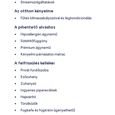
Streamszolgáltatások
Az otthon kényelme
Fűtés klímaszabályozóval és légkondicionálás
A pihentető alváshoz
Hipoallergén ágynemű
Sötétítőfüggöny
Prémium ágynemű
Kényelmi párnázatos matrac
A felfrissülés kellékei
Privát fürdőszoba
Esőzuhany
Zuhanyzó
Ingyenes piperecikkek
Hajszárító
Törölközők
Fogkefe és fogkrém (igényelhető)