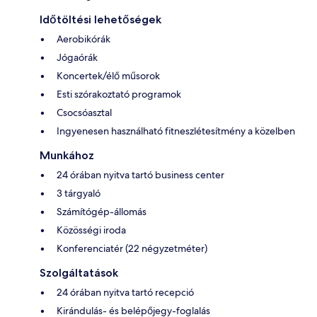
Időtöltési lehetőségek
Aerobikórák
Jógaórák
Koncertek/élő műsorok
Esti szórakoztató programok
Csocsóasztal
Ingyenesen használható fitneszlétesítmény a közelben
Munkához
24 órában nyitva tartó business center
3 tárgyaló
Számítógép-állomás
Közösségi iroda
Konferenciatér (22 négyzetméter)
Szolgáltatások
24 órában nyitva tartó recepció
Kirándulás- és belépőjegy-foglalás