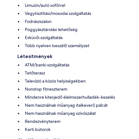
Limuzin/autó sofőrrel
Vegytisztítási/mosodai szolgáltatás
Fodrászszalon
Poggyásztárolási lehetőség
Esküvői szolgáltatás
Több nyelven beszélő személyzet
Létesítmények
ATM/banki szolgáltatás
Tetőterasz
Televízió a közös helyiségekben
Nonstop fitneszterem
Mindenre kiterjedő élelmiszerhulladék-kezelés
Nem használnak műanyag italkeverő pálcát
Nem használnak műanyag szívószálat
Rendezvényterem
Kerti bútorok