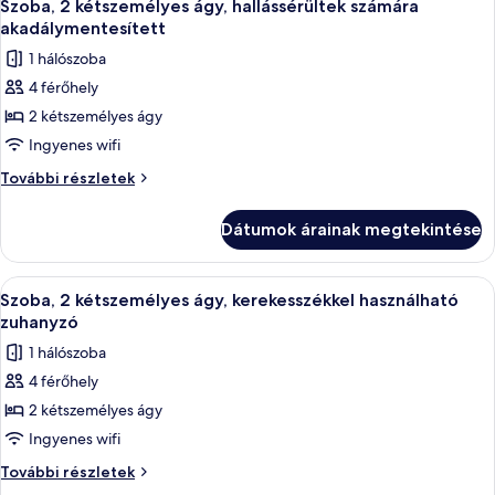
5
Szoba, 2 kétszemélyes ágy, hallássérültek számára
következő
akadálymentesített
szoba
1 hálószoba
összes
4 férőhely
képének
2 kétszemélyes ágy
megtekintése:
Szoba,
Ingyenes wifi
2
Szoba,
További részletek
kétszemélyes
2
kétszemélyes
ágy,
Dátumok árainak megtekintése
ágy,
hallássérültek
hallássérültek
számára
számára
A
Egy szállodai szoba, amelyben egy nagy
5
akadálymentesített
akadálymentesített
Szoba, 2 kétszemélyes ágy, kerekesszékkel használható
következő
további
zuhanyzó
részletei
szoba
1 hálószoba
összes
4 férőhely
képének
2 kétszemélyes ágy
megtekintése:
Szoba,
Ingyenes wifi
2
Szoba,
További részletek
kétszemélyes
2