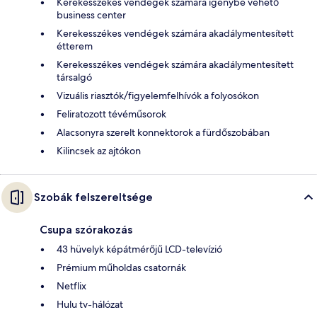
Kerekesszékes vendégek számára igénybe vehető
business center
Kerekesszékes vendégek számára akadálymentesített
étterem
Kerekesszékes vendégek számára akadálymentesített
társalgó
Vizuális riasztók/figyelemfelhívók a folyosókon
Feliratozott tévéműsorok
Alacsonyra szerelt konnektorok a fürdőszobában
Kilincsek az ajtókon
Szobák felszereltsége
Csupa szórakozás
43 hüvelyk képátmérőjű LCD-televízió
Prémium műholdas csatornák
Netflix
Hulu tv-hálózat