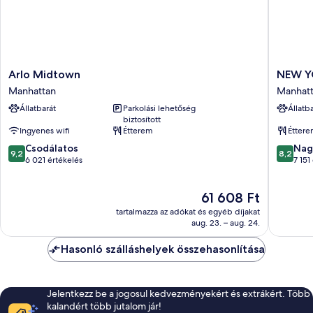
Arlo
NEW
Arlo Midtown
NEW Y
Midtown
YORKER
Manhattan
Manhat
Manhattan
BY
Állatbarát
Parkolási lehetőség
Állatb
LOTTE
biztosított
HOTELS
Ingyenes wifi
Étterem
Étter
Manhatt
9.2
8.2
Csodálatos
Nag
9,2
8,2
ennyiből:
ennyiből
6 021 értékelés
7 151
10,
10,
Csodálatos,
Nagyon
Az
61 608 Ft
6 021
jó,
ár
értékelés
7 151
tartalmazza az adókat és egyéb díjakat
61 608 Ft
értékelé
aug. 23. – aug. 24.
Hasonló szálláshelyek összehasonlítása
Jelentkezz be a jogosul kedvezményekért és extrákért. Több
kalandért több jutalom jár!