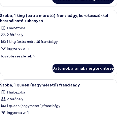
(extra
(extra
méretű)
méretű)
franciaágy
A
Egy szállodai szoba, amelyben találhat
franciaágy
8
további
Szoba, 1 king (extra méretű) franciaágy, kerekesszékkel
következő
részletei
használható zuhanyzó
szoba
1 hálószoba
összes
2 férőhely
képének
1 king (extra méretű) franciaágy
megtekintése:
Szoba,
Ingyenes wifi
1
Szoba,
További részletek
king
1
king
(extra
Dátumok árainak megtekintése
(extra
méretű)
méretű)
franciaágy,
franciaágy,
A
Egyiptomi pamut ágynemű, prémium 
7
kerekesszékkel
kerekesszékkel
Szoba, 1 queen (nagyméretű) franciaágy
következő
használható
használható
1 hálószoba
zuhanyzó
szoba
zuhanyzó
további
2 férőhely
összes
részletei
képének
1 queen (nagyméretű) franciaágy
megtekintése:
Ingyenes wifi