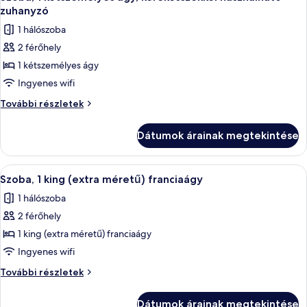
következő
(Roll-
(Roll-
zuhanyzó
in
szoba
in
1 hálószoba
Shower)
összes
Shower)
további
2 férőhely
képének
részletei
1 kétszemélyes ágy
megtekintése:
Szoba,
Ingyenes wifi
1
Szoba,
További részletek
kétszemélyes
1
kétszemélyes
ágy,
Dátumok árainak megtekintése
ágy,
kerekesszékkel
kerekesszékkel
használható
használható
A
Egy szállodai szoba, amelyben találhat
8
zuhanyzó
zuhanyzó
Szoba, 1 king (extra méretű) franciaágy
következő
további
1 hálószoba
részletei
szoba
2 férőhely
összes
képének
1 king (extra méretű) franciaágy
megtekintése:
Ingyenes wifi
Szoba,
Szoba,
További részletek
1
1
king
king
Dátumok árainak megtekintése