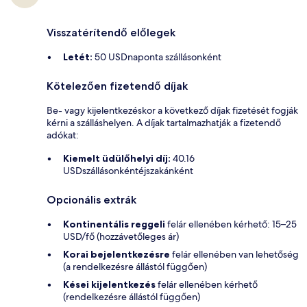
Visszatérítendő előlegek
Letét:
50 USDnaponta szállásonként
Kötelezően fizetendő díjak
Be- vagy kijelentkezéskor a következő díjak fizetését fogják
kérni a szálláshelyen. A díjak tartalmazhatják a fizetendő
adókat:
Kiemelt üdülőhelyi díj:
40.16
USDszállásonkéntéjszakánként
Opcionális extrák
Kontinentális reggeli
felár ellenében kérhető: 15–25
USD/fő (hozzávetőleges ár)
Korai bejelentkezésre
felár ellenében van lehetőség
(a rendelkezésre állástól függően)
Kései kijelentkezés
felár ellenében kérhető
(rendelkezésre állástól függően)