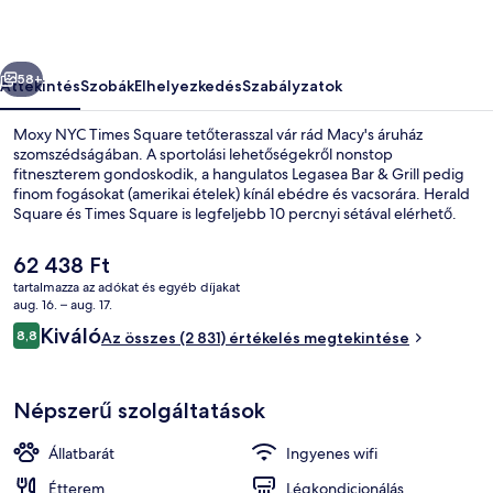
őző
Következő
58+
Áttekintés
Szobák
Elhelyezkedés
Szabályzatok
Moxy NYC Times Square tetőterasszal vár rád Macy's áruház
szomszédságában. A sportolási lehetőségekről nonstop
fitneszterem gondoskodik, a hangulatos Legasea Bar & Grill pedig
finom fogásokat (amerikai ételek) kínál ebédre és vacsorára. Herald
Square és Times Square is legfeljebb 10 percnyi sétával elérhető.
Más utazók a következőket is nagyra értékelik: központi
elhelyezkedés, városnézési lehetőség és a tömegközlekedés
A
62 438 Ft
közelsége: 34 St.-Penn metróállomás (Fashion Av.) mindössze 3
jelenlegi
tartalmazza az adókat és egyéb díjakat
perc, 34 St. metróállomás (Herald Square) pedig 3 perc séta.
ár
aug. 16. – aug. 17.
2 bár/társalgó, tetőtéri bár
62 438 Ft
Értékelések
Kiváló
8,8
Az összes (2 831) értékelés megtekintése
8,8 ennyiből: 10
Népszerű szolgáltatások
Állatbarát
Ingyenes wifi
Étterem
Légkondicionálás