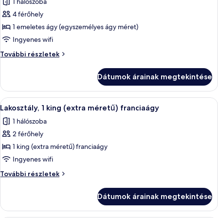
1 hálószoba
szoba
4 férőhely
összes
képének
1 emeletes ágy (egyszemélyes ágy méret)
megtekintése:
Ingyenes wifi
Szoba,
Szoba,
További részletek
kerekesszékkel
kerekesszékkel
használható
használható
Dátumok árainak megtekintése
zuhanyzó
zuhanyzó
további
részletei
A
Egy modern szállodai szoba, amelyben e
5
Lakosztály, 1 king (extra méretű) franciaágy
következő
1 hálószoba
szoba
2 férőhely
összes
képének
1 king (extra méretű) franciaágy
megtekintése:
Ingyenes wifi
Lakosztály,
Lakosztály,
További részletek
1
1
king
king
Dátumok árainak megtekintése
(extra
(extra
méretű)
méretű)
franciaágy