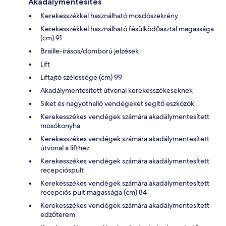
Akadálymentesítés
Kerekesszékkel használható mosdószekrény
Kerekesszékkel használható fésülködőasztal magassága
(cm) 91
Braille-írásos/domború jelzések
Lift
Liftajtó szélessége (cm) 99
Akadálymentesített útvonal kerekesszékeseknek
Siket és nagyothalló vendégeket segítő eszközök
Kerekesszékes vendégek számára akadálymentesített
mosókonyha
Kerekesszékes vendégek számára akadálymentesített
útvonal a lifthez
Kerekesszékes vendégek számára akadálymentesített
recepcióspult
Kerekesszékes vendégek számára akadálymentesített
recepciós pult magassága (cm) 84
Kerekesszékes vendégek számára akadálymentesített
edzőterem