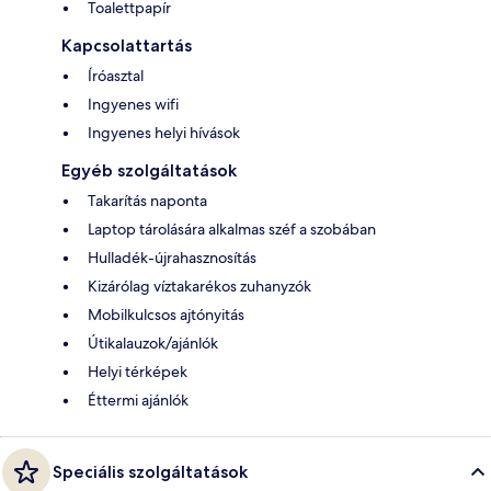
Toalettpapír
Kapcsolattartás
Íróasztal
Ingyenes wifi
Ingyenes helyi hívások
Egyéb szolgáltatások
Takarítás naponta
Laptop tárolására alkalmas széf a szobában
Hulladék-újrahasznosítás
Kizárólag víztakarékos zuhanyzók
Mobilkulcsos ajtónyitás
Útikalauzok/ajánlók
Helyi térképek
Éttermi ajánlók
Speciális szolgáltatások