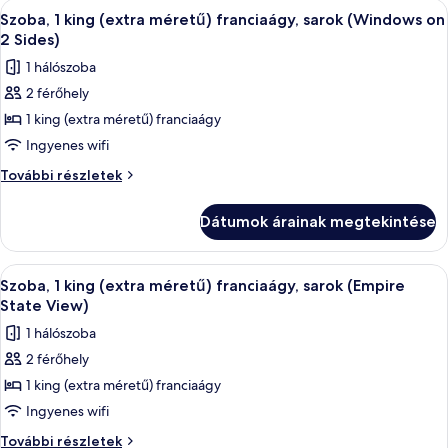
A
Egy kis méretű szállodai szoba, amelyb
franciaágy
6
további
Szoba, 1 king (extra méretű) franciaágy, sarok (Windows on
következő
részletei
2 Sides)
szoba
1 hálószoba
összes
2 férőhely
képének
1 king (extra méretű) franciaágy
megtekintése:
Szoba,
Ingyenes wifi
1
Szoba,
További részletek
king
1
king
(extra
Dátumok árainak megtekintése
(extra
méretű)
méretű)
franciaágy,
franciaágy,
A
Egy kis méretű szállodai szoba, amelyb
6
sarok
sarok
Szoba, 1 king (extra méretű) franciaágy, sarok (Empire
következő
(Windows
(Windows
State View)
on
szoba
on
1 hálószoba
2
összes
2
Sides)
2 férőhely
képének
további
Sides)
1 king (extra méretű) franciaágy
megtekintése:
részletei
Szoba,
Ingyenes wifi
1
Szoba,
További részletek