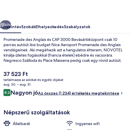
Promenade
des
Anglais
őző
Következő
képgalériája
37+
Áttekintés
Szobák
Elhelyezkedés
Szabályzatok
Promenade des Anglais és CAP 3000 Bevásárlóközpont csak 10
perces autóút ibis budget Nice Aeroport Promenade des Anglais
vendégeinek. Aki megéhezik azt a hangulatos étterem, NOVOTEL
kínálja ízletes fogásokkal (francia ételek) ebédre és vacsorára.
Negresco Szálloda és Place Massena pedig csak egy rövid autóút.
Más utazók nagyra értékelik a szálláshely következő jellemzőit:
segítőkész személyzet és átfogó értékelés. A tömegközlekedés
A
37 523 Ft
rövid sétával megközelíthető: Parc Phoenix villamosmegálló 5 perc,
jelenlegi
tartalmazza az adókat és egyéb díjakat
Grand Arenas South villamosmegálló pedig 6 perc séta.
ár
aug. 30. – aug. 31.
Külső rész
37 523 Ft
Értékelések
Nagyon jó
8,2
Az összes (1 234) értékelés megtekintése
8,2 ennyiből: 10
Népszerű szolgáltatások
Állatbarát
Ingyenes wifi