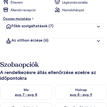
Étterem
Légkondicionálás
Állandó recepció
Nemdohányzó
Összes mutatása
Főbb szolgáltatások
(7)
Az otthon érzése
(6)
Szobaopciók
A rendelkezésre állás ellenőrzése ezekre az
időpontokra
A ma esti rendelkezésre állás ellenőrzése: aug. 7 - aug. 8
A holnapi rendelkezésre állás e
Ma
Holnap
aug. 7 - aug. 8
aug. 8 - aug. 9
A mostani hétvégi rendelkezésre állás ellenőrzése: aug. 7 - aug
A következő hétvégi rendelkezé