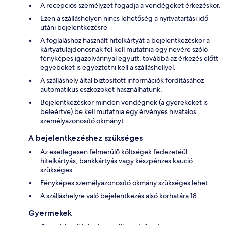
A recepciós személyzet fogadja a vendégeket érkezéskor.
Ezen a szálláshelyen nincs lehetőség a nyitvatartási idő
utáni bejelentkezésre
A foglaláshoz használt hitelkártyát a bejelentkezéskor a
kártyatulajdonosnak fel kell mutatnia egy nevére szóló
fényképes igazolvánnyal együtt, továbbá az érkezés előtt
egyebeket is egyeztetni kell a szálláshellyel.
A szálláshely által biztosított információk fordításához
automatikus eszközöket használhatunk.
Bejelentkezéskor minden vendégnek (a gyerekeket is
beleértve) be kell mutatnia egy érvényes hivatalos
személyazonosító okmányt.
A bejelentkezéshez szükséges
Az esetlegesen felmerülő költségek fedezetéül
hitelkártyás, bankkártyás vagy készpénzes kaució
szükséges
Fényképes személyazonosító okmány szükséges lehet
A szálláshelyre való bejelentkezés alsó korhatára 18
Gyermekek