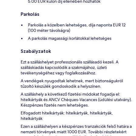
5.00 EUR külön díj ellenében hozhatók
Parkolás
Parkolás a közelben lehetséges, díja naponta EUR 12
(100 méter távolságra)
A parkolás magassági korlátokkal lehetséges
Szabályzatok
Ezt a szálláshelyet professzionális szállásadó kezeli. A
szálláskiadás kapcsolódik a szakmájához, üzleti
tevékenységéhez vagy foglalkozásához.
A vendégek nyugodtak lehetnek, mert biztonságukról
tűzoltó készülék gondoskodik a helyszínen.
A szálláshely a következő fizetési módokat fogadja el:
hitelkártyák és ANCV Chèques-Vacances (üdülési utalvány).
Készpénzes fizetés nem lehetséges.
Elfogadott hitelkártyák: hitelkártyák, hitelkártyák,
hitelkártyák
Ezen a szálláshelyen a készpénzes tranzakciók felső határa a
nemzeti törvények miatt 1000 EUR. További részletekért