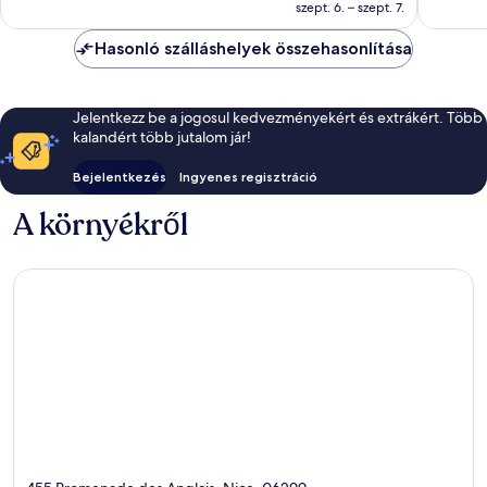
37 130 Ft
értékelé
szept. 6. – szept. 7.
Hasonló szálláshelyek összehasonlítása
Jelentkezz be a jogosul kedvezményekért és extrákért. Több
kalandért több jutalom jár!
Bejelentkezés
Ingyenes regisztráció
A környékről