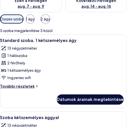
Ezen a hétvégén
Következő hétvégén
aug. 7 - aug. 9
aug. 14 - aug. 16
Szobákhoz
Összes szoba
1 ágy
2 ágy
rendelkezésre
álló
3 szoba megjelenítése 3 közül
szűrők
A
Egy szállodai szoba, amelyben van egy á
6
Standard szoba, 1 kétszemélyes ágy
következő
13 négyzetméter
szoba
1 hálószoba
összes
képének
2 férőhely
megtekintése:
1 kétszemélyes ágy
Standard
Ingyenes wifi
szoba,
Standard
További részletek
1
szoba,
kétszemélyes
1
Dátumok árainak megtekintése
kétszemélyes
ágy
ágy
további
A
Egy szállodai szoba, amelyben találhat
10
részletei
Szoba kétszemélyes ággyal
következő
13 négyzetméter