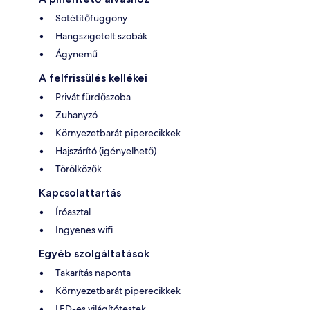
Sötétítőfüggöny
Hangszigetelt szobák
Ágynemű
A felfrissülés kellékei
Privát fürdőszoba
Zuhanyzó
Környezetbarát piperecikkek
Hajszárító (igényelhető)
Törölközők
Kapcsolattartás
Íróasztal
Ingyenes wifi
Egyéb szolgáltatások
Takarítás naponta
Környezetbarát piperecikkek
LED-es világítótestek