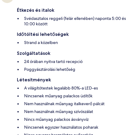
Étkezés és italok
Svédasztalos reggeli (felár ellenében) naponta 5:00 és
10:00 között
Időtöltési lehetőségek
Strand a közelben
Szolgáltatások
24 órában nyitva tartó recepció
Poggyásztárolási lehetőség
Létesítmények
A világítótestek legalább 80%-a LED-es
Nincsenek műanyag palackos üdítők
Nem használnak műanyag italkeverő pálcát
Nem használnak műanyag szívószálat
Nincs műanyag palackos ásványvíz
Nincsenek egyszer használatos poharak