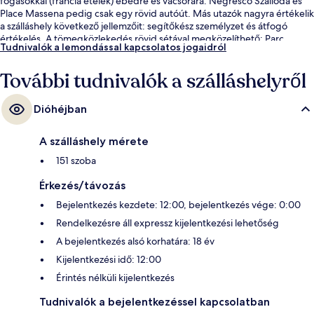
fogásokkal (francia ételek) ebédre és vacsorára. Negresco Szálloda és
Place Massena pedig csak egy rövid autóút. Más utazók nagyra értékelik
a szálláshely következő jellemzőit: segítőkész személyzet és átfogó
értékelés. A tömegközlekedés rövid sétával megközelíthető: Parc
Tudnivalók a lemondással kapcsolatos jogaidról
Phoenix villamosmegálló 5 perc, Grand Arenas South villamosmegálló
pedig 6 perc séta.
További tudnivalók a szálláshelyről
Dióhéjban
A szálláshely mérete
151 szoba
Érkezés/távozás
Bejelentkezés kezdete: 12:00, bejelentkezés vége: 0:00
Rendelkezésre áll expressz kijelentkezési lehetőség
A bejelentkezés alsó korhatára: 18 év
Kijelentkezési idő: 12:00
Érintés nélküli kijelentkezés
Tudnivalók a bejelentkezéssel kapcsolatban