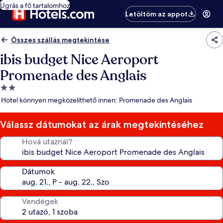
Ugrás a fő tartalomhoz
Letöltöm az appot
Összes szállás megtekintése
ibis budget Nice Aeroport
Promenade des Anglais
2.0
csillagos
Hotel könnyen megközelíthető innen: Promenade des Anglais
szálláshely
Válassz dátumokat az árak megtekintéséhez
Hová utaznál?
Dátumok
Vendégek