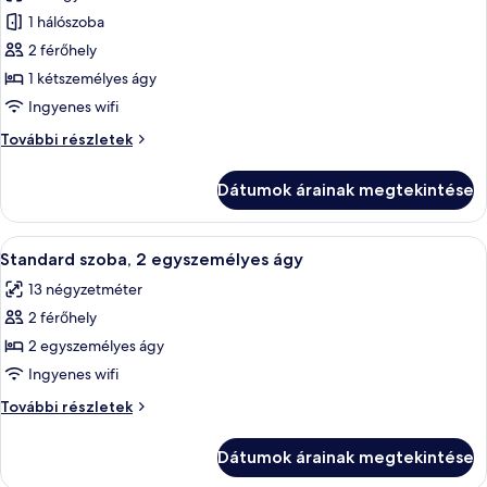
szoba
1 hálószoba
összes
képének
2 férőhely
megtekintése:
1 kétszemélyes ágy
Szoba
Ingyenes wifi
kétszemélyes
Szoba
További részletek
ággyal
kétszemélyes
ággyal
Dátumok árainak megtekintése
további
részletei
A
Standard szoba, 2 egyszemélyes ágy | Í
6
Standard szoba, 2 egyszemélyes ágy
következő
13 négyzetméter
szoba
2 férőhely
összes
képének
2 egyszemélyes ágy
megtekintése:
Ingyenes wifi
Standard
Standard
További részletek
szoba,
szoba,
2
2
Dátumok árainak megtekintése
egyszemélyes
egyszemélyes
ágy