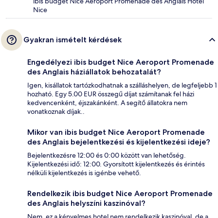
ibis budget Nice Aeroport Promenade des Anglais Hotel
Nice
Gyakran ismételt kérdések
Engedélyezi ibis budget Nice Aeroport Promenade
des Anglais háziállatok behozatalát?
Igen, kisállatok tartózkodhatnak a szálláshelyen, de legfeljebb 1
hozható. Egy 5.00 EUR összegű díjat számítanak fel házi
kedvencenként, éjszakánként. A segítő állatokra nem
vonatkoznak díjak..
Mikor van ibis budget Nice Aeroport Promenade
des Anglais bejelentkezési és kijelentkezési ideje?
Bejelentkezésre 12:00 és 0:00 között van lehetőség.
Kijelentkezési idő: 12:00. Gyorsított kijelentkezés és érintés
nélküli kijelentkezés is igénbe vehető.
Rendelkezik ibis budget Nice Aeroport Promenade
des Anglais helyszíni kaszinóval?
Nem, ez a kényelmes hotel nem rendelkezik kaszinóval, de a