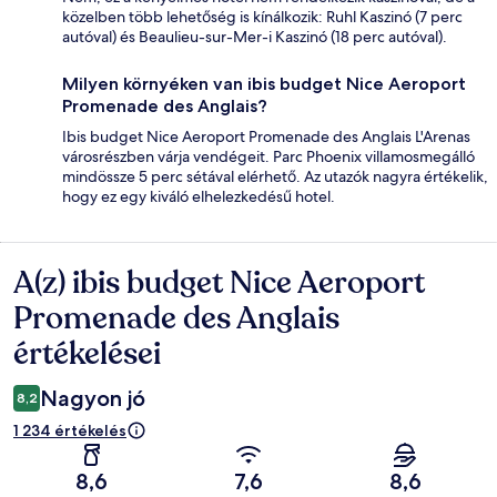
közelben több lehetőség is kínálkozik: Ruhl Kaszinó (7 perc
autóval) és Beaulieu-sur-Mer-i Kaszinó (18 perc autóval).
Milyen környéken van ibis budget Nice Aeroport
Promenade des Anglais?
Ibis budget Nice Aeroport Promenade des Anglais L'Arenas
városrészben várja vendégeit. Parc Phoenix villamosmegálló
mindössze 5 perc sétával elérhető. Az utazók nagyra értékelik,
hogy ez egy kiváló elhelezkedésű hotel.
A(z) ibis budget Nice Aeroport
Értékelések
Promenade des Anglais
értékelései
Nagyon jó
8,2
1 234 értékelés
8,6
7,6
8,6