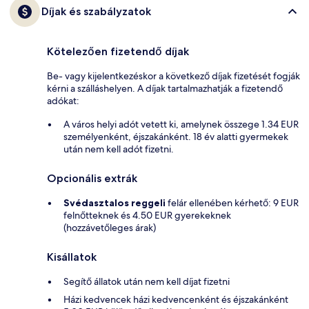
Díjak és szabályzatok
Kötelezően fizetendő díjak
Be- vagy kijelentkezéskor a következő díjak fizetését fogják
kérni a szálláshelyen. A díjak tartalmazhatják a fizetendő
adókat:
A város helyi adót vetett ki, amelynek összege 1.34 EUR
személyenként, éjszakánként. 18 év alatti gyermekek
után nem kell adót fizetni.
Opcionális extrák
Svédasztalos reggeli
felár ellenében kérhető: 9 EUR
felnőtteknek és 4.50 EUR gyerekeknek
(hozzávetőleges árak)
Kisállatok
Segítő állatok után nem kell díjat fizetni
Házi kedvencek házi kedvencenként és éjszakánként