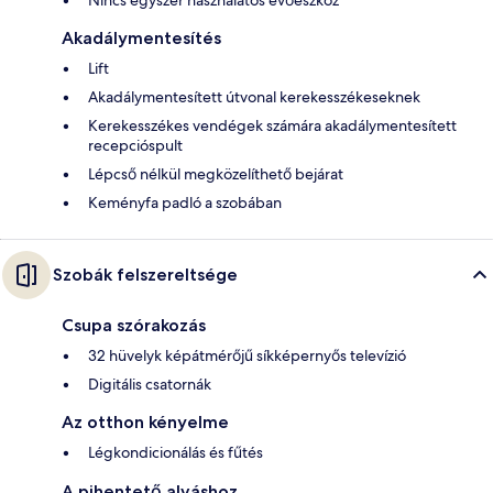
Nincs egyszer használatos evőeszköz
Akadálymentesítés
Lift
Akadálymentesített útvonal kerekesszékeseknek
Kerekesszékes vendégek számára akadálymentesített
recepcióspult
Lépcső nélkül megközelíthető bejárat
Keményfa padló a szobában
Szobák felszereltsége
Csupa szórakozás
32 hüvelyk képátmérőjű síkképernyős televízió
Digitális csatornák
Az otthon kényelme
Légkondicionálás és fűtés
A pihentető alváshoz