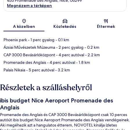
455 Promenade des Anglais, Nice, 06299
Megnézem a térképen
Térkép
A közelben
Közlekedés
Éttermek
Phoenix park
- 1 perc gyalog
- 0.1 km
Ázsiai Művészetek Múzeuma
- 2 perc gyalog
- 0.2 km
CAP 3000 Bevásárlóközpont
- 4 perc autóval
- 2.2 km
Promenade des Anglais
- 4 perc autóval
- 1.8 km
Palais Nikaia
- 5 perc autóval
- 3.2 km
Részletek a szálláshelyről
ibis budget Nice Aeroport Promenade des
Anglais
Promenade des Anglais és CAP 3000 Bevásárlóközpont csak 10 perces
autóút ibis budget Nice Aeroport Promenade des Anglais vendégeinek.
Aki megéhezik azt a hangulatos étterem, NOVOTEL kínálja ízletes