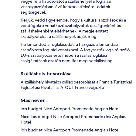
vegye fel a kapcsolatot a szálláshellyel a foglalási
visszaigazolásban lévő kapcsolatfelvételi adatok
segítségével.
Kérjük, vedd figyelembe, hogy a kulturális szokások és a
vendégekre vonatkozó szabályzatok országonként és
szálláshelyenként eltérhetnek. A megjelenített
szabályzatokat a szálláshelyek adják meg.
Ha lemondod a foglalásodat, a házigazda lemondási
szabályzata fog rád vonatkozni. A fogyasztók jogairól szóló
EU-s szabályozás értelmében a szállásfoglalási
szolgáltatások esetén nem illet meg az elállási jog.
Szálláshely besorolása
A szálláshely hivatalos csillagbesorolását a Francia Turisztikai
Fejlesztési Hivatal, az ATOUT France végezte.
Más néven:
ibis budget Nice Aeroport Promenade Anglais Hotel
Nice ibis budget Nice Aeroport Promenade des Anglais
Hotel
ibis budget Nice Aeroport Promenade Anglais Hotel