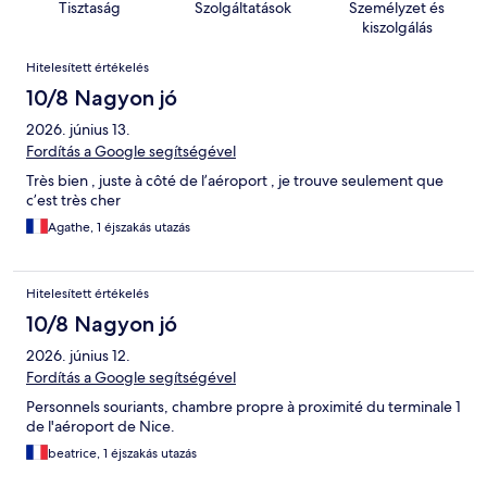
Tisztaság
Szolgáltatások
Személyzet és
kiszolgálás
Értékelések
Hitelesített értékelés
10/8 Nagyon jó
2026. június 13.
Fordítás a Google segítségével
Très bien , juste à côté de l’aéroport , je trouve seulement que
c’est très cher
Agathe, 1 éjszakás utazás
Hitelesített értékelés
10/8 Nagyon jó
2026. június 12.
Fordítás a Google segítségével
Personnels souriants, chambre propre à proximité du terminale 1
de l'aéroport de Nice.
beatrice, 1 éjszakás utazás