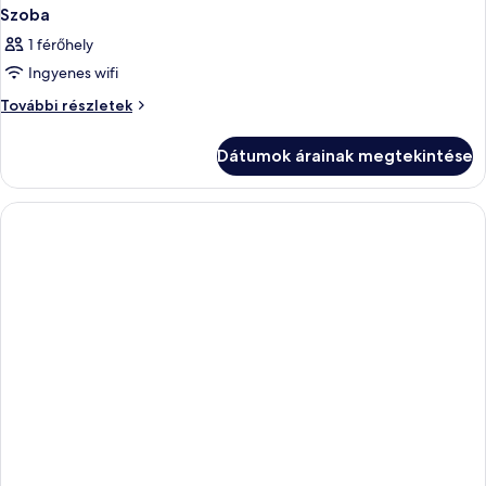
Oct'25
további
Szoba
részletei
1 férőhely
Ingyenes wifi
Szoba
További részletek
további
részletei
Dátumok árainak megtekintése