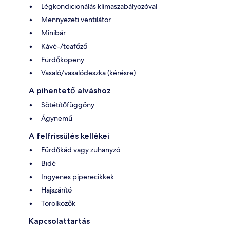
Légkondicionálás klímaszabályozóval
Mennyezeti ventilátor
Minibár
Kávé-/teafőző
Fürdőköpeny
Vasaló/vasalódeszka (kérésre)
A pihentető alváshoz
Sötétítőfüggöny
Ágynemű
A felfrissülés kellékei
Fürdőkád vagy zuhanyzó
Bidé
Ingyenes piperecikkek
Hajszárító
Törölközők
Kapcsolattartás