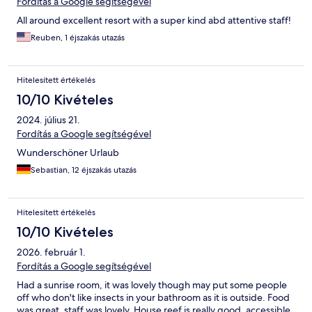
Fordítás a Google segítségével
All around excellent resort with a super kind abd attentive staff!
Reuben, 1 éjszakás utazás
Hitelesített értékelés
10/10 Kivételes
2024. július 21.
Fordítás a Google segítségével
Wunderschöner Urlaub
Sebastian, 12 éjszakás utazás
Hitelesített értékelés
10/10 Kivételes
2026. február 1.
Fordítás a Google segítségével
Had a sunrise room, it was lovely though may put some people
off who don't like insects in your bathroom as it is outside. Food
was great, staff was lovely. House reef is really good, accessible