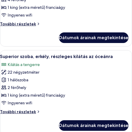
Deluxe
1 king (extra méretű) franciaágy
szoba,
Ingyenes wifi
részleges
Deluxe
További részletek
kilátás
szoba,
az
részleges
Dátumok árainak megtekintése
óceánra
kilátás
az
óceánra
A
Egy szállodai szoba, amelyben van egy á
4
további
Superior szoba, erkély, részleges kilátás az óceánra
következő
részletei
Kilátás a tengerre
szoba
22 négyzetméter
összes
képének
1 hálószoba
megtekintése:
2 férőhely
Superior
1 king (extra méretű) franciaágy
szoba,
Ingyenes wifi
erkély,
Superior
További részletek
részleges
szoba,
kilátás
erkély,
Dátumok árainak megtekintése
az
részleges