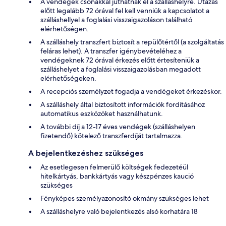
A vendégek csónakkal juthatnak el a szálláshelyre. Utazás
előtt legalább 72 órával fel kell venniük a kapcsolatot a
szálláshellyel a foglalási visszaigazoláson található
elérhetőségen.
A szálláshely transzfert biztosít a repülőtértől (a szolgáltatás
feláras lehet). A transzfer igénybevételéhez a
vendégeknek 72 órával érkezés előtt értesíteniük a
szálláshelyet a foglalási visszaigazolásban megadott
elérhetőségeken.
A recepciós személyzet fogadja a vendégeket érkezéskor.
A szálláshely által biztosított információk fordításához
automatikus eszközöket használhatunk.
A további díj a 12-17 éves vendégek (szálláshelyen
fizetendő) kötelező transzferdíját tartalmazza.
A bejelentkezéshez szükséges
Az esetlegesen felmerülő költségek fedezetéül
hitelkártyás, bankkártyás vagy készpénzes kaució
szükséges
Fényképes személyazonosító okmány szükséges lehet
A szálláshelyre való bejelentkezés alsó korhatára 18