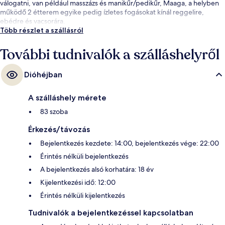
válogatni, van például masszázs és manikűr/pedikűr, Maaga, a helyben
működő 2 étterem egyike pedig ízletes fogásokat kínál reggelire,
ebédre és vacsorára.
Több részlet a szállásról
További tudnivalók a szálláshelyről
Dióhéjban
A szálláshely mérete
83 szoba
Érkezés/távozás
Bejelentkezés kezdete: 14:00, bejelentkezés vége: 22:00
Érintés nélküli bejelentkezés
A bejelentkezés alsó korhatára: 18 év
Kijelentkezési idő: 12:00
Érintés nélküli kijelentkezés
Tudnivalók a bejelentkezéssel kapcsolatban