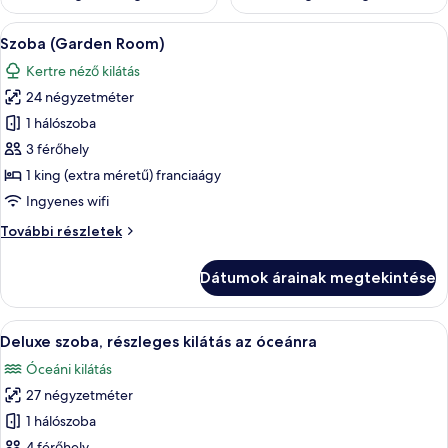
A
Egy szállodai szoba, amelyben találhat
4
Szoba (Garden Room)
következő
Kertre néző kilátás
szoba
24 négyzetméter
összes
képének
1 hálószoba
megtekintése:
3 férőhely
Szoba
1 king (extra méretű) franciaágy
(Garden
Ingyenes wifi
Room)
Szoba
További részletek
(Garden
Room)
Dátumok árainak megtekintése
további
részletei
A
Egy hálószoba, amelyben egy nagy ágy, 
3
Deluxe szoba, részleges kilátás az óceánra
következő
Óceáni kilátás
szoba
27 négyzetméter
összes
képének
1 hálószoba
megtekintése:
4 férőhely