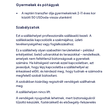
Gyermekek és pótágyak
A reptéri transzfer díja gyermekeknek 2-11 éves kor
között 50 USDoda-vissza utanként
Szabályzatok
Ezt a szálláshelyet professzionális szállásadó kezeli. A
szálláskiadás kapcsolódik a szakmájához, üzleti
tevékenységéhez vagy foglalkozásához.
Ez a szálláshely olyan szabadtéri területekkel – például
erkélyekkel, belső udvarokkal és teraszokkal – rendelkezik,
amelyek nem feltétlenül biztonságosak a gyerekek
számára. Ha kétségeid vannak ezzel kapcsolatban, azt
javasoljuk, hogy lépj kapcsolatba a szálláshellyel az
érkezésed előtt, és kérdezd meg, hogy tudnak-e számodra
megfelelő szobát biztosítani.
A szobákban kizárólag regisztrált vendégek szállhatnak
meg.
A szálláshelyen nincs lift.
A vendégek nyugodtak lehetnek, mert biztonságukról
tűzoltó készülék, füstérzékelő és elsősegély-felszerelés