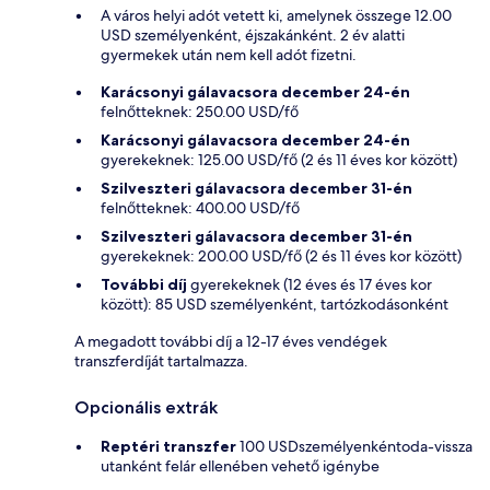
A város helyi adót vetett ki, amelynek összege 12.00
USD személyenként, éjszakánként. 2 év alatti
gyermekek után nem kell adót fizetni.
Karácsonyi gálavacsora december 24-én
felnőtteknek: 250.00 USD/fő
Karácsonyi gálavacsora december 24-én
gyerekeknek: 125.00 USD/fő (2 és 11 éves kor között)
Szilveszteri gálavacsora december 31-én
felnőtteknek: 400.00 USD/fő
Szilveszteri gálavacsora december 31-én
gyerekeknek: 200.00 USD/fő (2 és 11 éves kor között)
További díj
gyerekeknek (12 éves és 17 éves kor
között): 85 USD személyenként, tartózkodásonként
A megadott további díj a 12-17 éves vendégek
transzferdíját tartalmazza.
Opcionális extrák
Reptéri transzfer
100 USDszemélyenkéntoda-vissza
utanként felár ellenében vehető igénybe