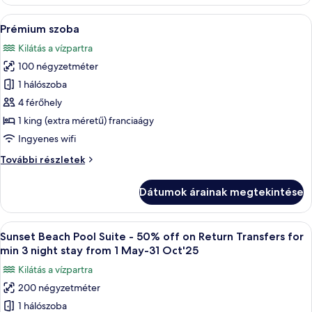
kilátás
óceánra
az
A
Egy medence melletti terület, melyen 
8
óceánra
Prémium szoba
következő
további
Kilátás a vízpartra
részletei
szoba
100 négyzetméter
összes
képének
1 hálószoba
megtekintése:
4 férőhely
Prémium
1 king (extra méretű) franciaágy
szoba
Ingyenes wifi
Prémium
További részletek
szoba
további
Dátumok árainak megtekintése
részletei
A
Egy tágas hálószoba, melyben egy nagy 
6
Sunset Beach Pool Suite - 50% off on Return Transfers for
következő
min 3 night stay from 1 May-31 Oct'25
szoba
Kilátás a vízpartra
összes
200 négyzetméter
képének
1 hálószoba
megtekintése: