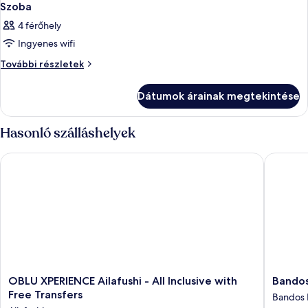
Szoba
4 férőhely
Ingyenes wifi
Szoba
További részletek
további
részletei
Dátumok árainak megtekintése
Hasonló szálláshelyek
OBLU XPERIENCE Ailafushi - All Inclusive with Free Transfers
Bandos 
OBLU
Bandos
OBLU XPERIENCE Ailafushi - All Inclusive with
Bandos
XPERIENCE
Maldive
Free Transfers
Bandos 
Ailafushi
Bandos