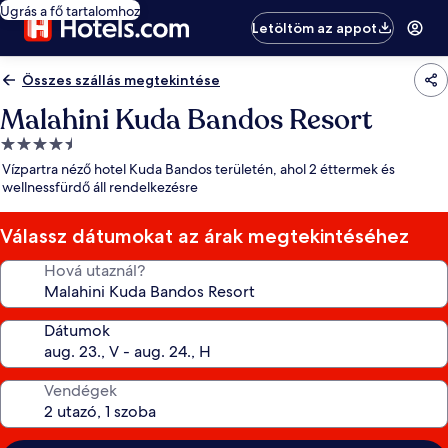
Ugrás a fő tartalomhoz
Letöltöm az appot
Összes szállás megtekintése
Malahini Kuda Bandos Resort
4.5
csillagos
Vízpartra néző hotel Kuda Bandos területén, ahol 2 éttermek és
szálláshely
wellnessfürdő áll rendelkezésre
Válassz dátumokat az árak megtekintéséhez
Hová utaznál?
Dátumok
Vendégek