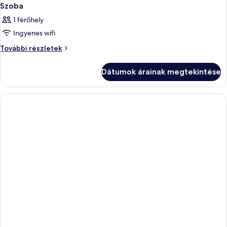
Szoba
1 férőhely
Ingyenes wifi
Szoba
További részletek
további
részletei
Dátumok árainak megtekintése