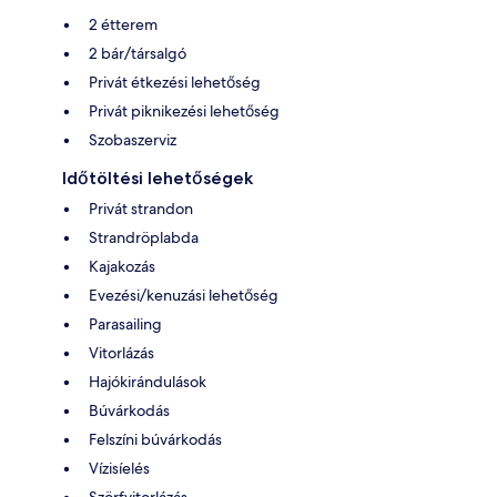
2 étterem
2 bár/társalgó
Privát étkezési lehetőség
Privát piknikezési lehetőség
Szobaszerviz
Időtöltési lehetőségek
Privát strandon
Strandröplabda
Kajakozás
Evezési/kenuzási lehetőség
Parasailing
Vitorlázás
Hajókirándulások
Búvárkodás
Felszíni búvárkodás
Vízisíelés
Szörfvitorlázás