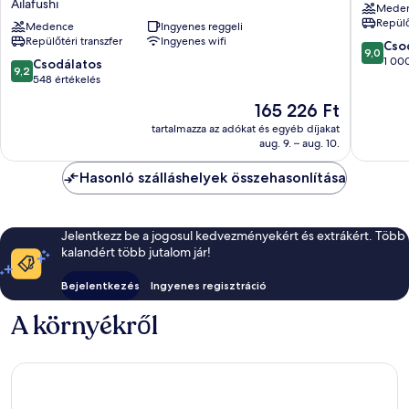
Ailafushi
Mede
-
Island
Repülő
All
Medence
Ingyenes reggeli
Repülőtéri transzfer
Ingyenes wifi
Inclusive
9.0
Cso
9,0
with
ennyiből
1 000
9.2
Csodálatos
9,2
Free
10,
ennyiből:
548 értékelés
Transfers
Csodálat
10,
Az
165 226 Ft
Ailafushi
1 000
Csodálatos,
ár
értékelé
548
tartalmazza az adókat és egyéb díjakat
165 226 Ft
aug. 9. – aug. 10.
értékelés
Hasonló szálláshelyek összehasonlítása
Jelentkezz be a jogosul kedvezményekért és extrákért. Több
kalandért több jutalom jár!
Bejelentkezés
Ingyenes regisztráció
A környékről