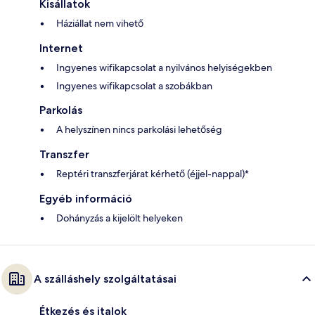
Kisállatok
Háziállat nem vihető
Internet
Ingyenes wifikapcsolat a nyilvános helyiségekben
Ingyenes wifikapcsolat a szobákban
Parkolás
A helyszínen nincs parkolási lehetőség
Transzfer
Reptéri transzferjárat kérhető (éjjel-nappal)*
Egyéb információ
Dohányzás a kijelölt helyeken
A szálláshely szolgáltatásai
Étkezés és italok