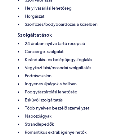
Helyi vásárlási lehetőség
Horgászat
Szörfözés/bodyboardozás a közelben
Szolgáltatások
24 órában nyitva tartó recepció
Concierge-szolgálat
Kirándulás- és belépőjegy-foglalás
Vegytisztítási/mosodai szolgáltatás
Fodrászszalon
Ingyenes újságok a hallban
Poggyásztárolási lehetőség
Esküvői szolgáltatás
Több nyelven beszélő személyzet
Napozóágyak
Strandlepedők
Romantikus extrák igényelhetők