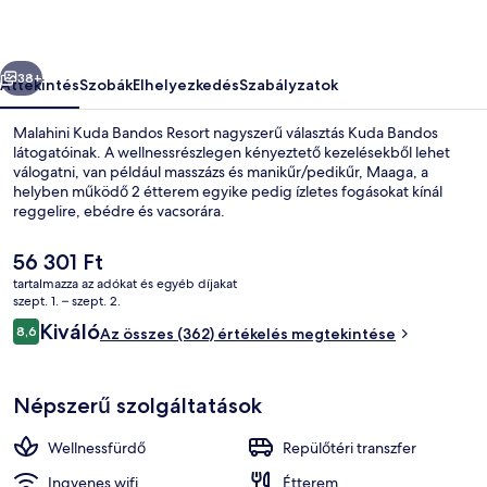
őző
Következő
38+
Áttekintés
Szobák
Elhelyezkedés
Szabályzatok
Malahini Kuda Bandos Resort nagyszerű választás Kuda Bandos
látogatóinak. A wellnessrészlegen kényeztető kezelésekből lehet
válogatni, van például masszázs és manikűr/pedikűr, Maaga, a
helyben működő 2 étterem egyike pedig ízletes fogásokat kínál
reggelire, ebédre és vacsorára.
A
56 301 Ft
jelenlegi
tartalmazza az adókat és egyéb díjakat
ár
szept. 1. – szept. 2.
Minibár, széf a szobában, sötétítőfüg
56 301 Ft
Értékelések
Kiváló
8,6
Az összes (362) értékelés megtekintése
8,6 ennyiből: 10
Népszerű szolgáltatások
Wellnessfürdő
Repülőtéri transzfer
Ingyenes wifi
Étterem