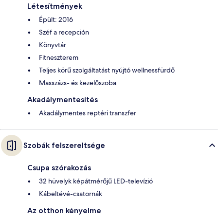
Létesítmények
Épült: 2016
Széf a recepción
Könyvtár
Fitneszterem
Teljes körű szolgáltatást nyújtó wellnessfürdő
Masszázs- és kezelőszoba
Akadálymentesítés
Akadálymentes reptéri transzfer
Szobák felszereltsége
Csupa szórakozás
32 hüvelyk képátmérőjű LED-televízió
Kábeltévé-csatornák
Az otthon kényelme