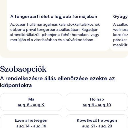
A tengerparti élet a legjobb formájában
Gyógyf
Az óceán hullámai izgalmas kalandokkal találkoznak
A szállo
ebben a privát tengerparti szállodában. Ragadjon
wellnes
strandtörülközőt, pihenjen a fehér homokon, vagy
kezelősz
merüljön el a vitorlázásban és a búvárkodásban.
párokat.
manikűr 
Szobaopciók
A rendelkezésre állás ellenőrzése ezekre az
időpontokra
A ma esti rendelkezésre állás ellenőrzése: aug. 8 - aug. 9
A holnapi rendelkezésre állás e
Ma
Holnap
aug. 8 - aug. 9
aug. 9 - aug. 10
A mostani hétvégi rendelkezésre állás ellenőrzése: aug. 14 - au
A következő hétvégi rendelkezé
Ezen a hétvégén
Következő hétvégén
aug. 14 - aug. 16
aug. 21 - aug. 23