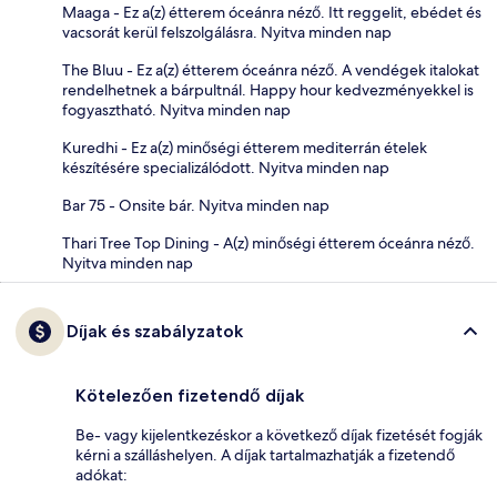
Maaga - Ez a(z) étterem óceánra néző. Itt reggelit, ebédet és
vacsorát kerül felszolgálásra. Nyitva minden nap
The Bluu - Ez a(z) étterem óceánra néző. A vendégek italokat
rendelhetnek a bárpultnál. Happy hour kedvezményekkel is
fogyasztható. Nyitva minden nap
Kuredhi - Ez a(z) minőségi étterem mediterrán ételek
készítésére specializálódott. Nyitva minden nap
Bar 75 - Onsite bár. Nyitva minden nap
Thari Tree Top Dining - A(z) minőségi étterem óceánra néző.
Nyitva minden nap
Díjak és szabályzatok
Kötelezően fizetendő díjak
Be- vagy kijelentkezéskor a következő díjak fizetését fogják
kérni a szálláshelyen. A díjak tartalmazhatják a fizetendő
adókat: