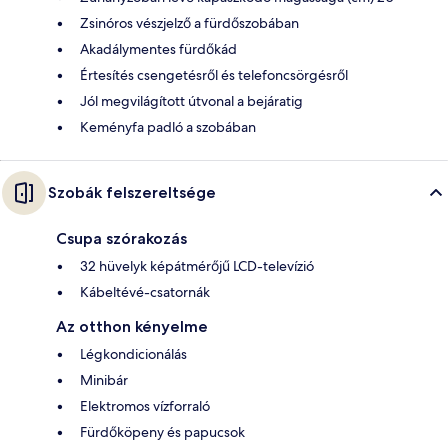
Zsinóros vészjelző a fürdőszobában
Akadálymentes fürdőkád
Értesítés csengetésről és telefoncsörgésről
Jól megvilágított útvonal a bejáratig
Keményfa padló a szobában
Szobák felszereltsége
Csupa szórakozás
32 hüvelyk képátmérőjű LCD-televízió
Kábeltévé-csatornák
Az otthon kényelme
Légkondicionálás
Minibár
Elektromos vízforraló
Fürdőköpeny és papucsok