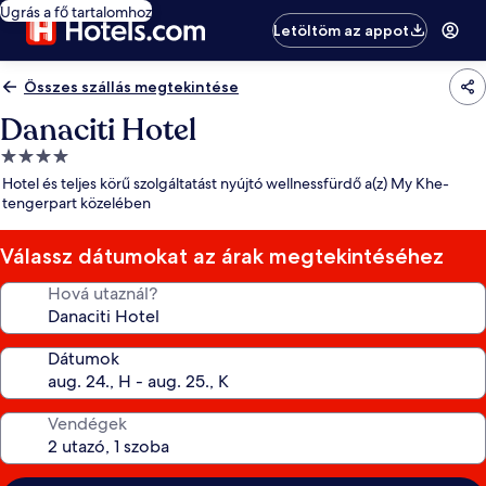
Ugrás a fő tartalomhoz
Letöltöm az appot
Összes szállás megtekintése
Danaciti Hotel
4.0
csillagos
Hotel és teljes körű szolgáltatást nyújtó wellnessfürdő a(z) My Khe-
szálláshely
tengerpart közelében
Válassz dátumokat az árak megtekintéséhez
Hová utaznál?
Dátumok
Vendégek