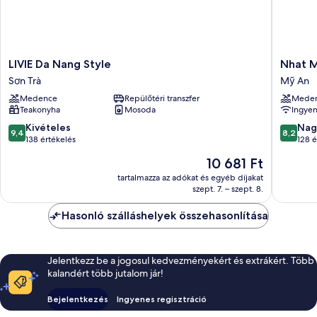
LIVIE
Nhat
LIVIE Da Nang Style
Nhat M
Da
Minh
Sơn Trà
Mỹ An
Nang
Hotel
Medence
Repülőtéri transzfer
Mede
Style
and
Teakonyha
Mosoda
Ingyen
Sơn
Apartme
Trà
Mỹ
9.4
8.2
Kivételes
Nag
9,4
8,2
An
ennyiből:
ennyiből
138 értékelés
128 é
10,
10,
Az
10 681 Ft
Kivételes,
Nagyon
ár
138
jó,
tartalmazza az adókat és egyéb díjakat
10 681 Ft
szept. 7. – szept. 8.
értékelés
128
értékelé
Hasonló szálláshelyek összehasonlítása
Jelentkezz be a jogosul kedvezményekért és extrákért. Több
kalandért több jutalom jár!
Bejelentkezés
Ingyenes regisztráció