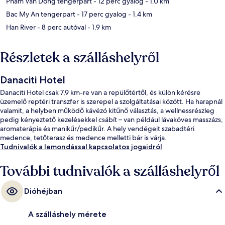
Pham Van Dong tengerpart
- 12 perc gyalog
- 1.0 km
Bac My An tengerpart
- 17 perc gyalog
- 1.4 km
Han River
- 8 perc autóval
- 1.9 km
Részletek a szálláshelyről
Danaciti Hotel
Danaciti Hotel csak 7,9 km-re van a repülőtértől, és külön kérésre
üzemelő reptéri transzfer is szerepel a szolgáltatásai között. Ha harapnál
valamit, a helyben működő kávézó kitűnő választás, a wellnessrészleg
pedig kényeztető kezelésekkel csábít – van például lávaköves masszázs,
aromaterápia és manikűr/pedikűr. A hely vendégeit szabadtéri
medence, tetőterasz és medence melletti bár is várja.
Tudnivalók a lemondással kapcsolatos jogaidról
További tudnivalók a szálláshelyről
Dióhéjban
A szálláshely mérete