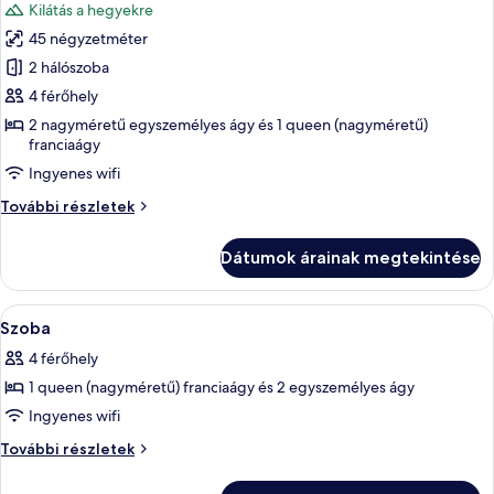
Kilátás a hegyekre
összes
45 négyzetméter
képének
2 hálószoba
megtekintése:
Családi
4 férőhely
lakosztály,
2 nagyméretű egyszemélyes ágy és 1 queen (nagyméretű)
franciaágy
2
hálószobával,
Ingyenes wifi
konyha,
Családi
További részletek
kilátással
lakosztály,
2
a
Dátumok árainak megtekintése
hálószobával,
városra
konyha,
kilátással
A
Hipoallergén ágynemű, minibár, széf a
13
a
Szoba
következő
városra
4 férőhely
további
szoba
részletei
1 queen (nagyméretű) franciaágy és 2 egyszemélyes ágy
összes
képének
Ingyenes wifi
megtekintése:
Szoba
További részletek
Szoba
további
részletei