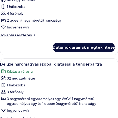
összes
képének
1 hálószoba
megtekintése:
4 férőhely
Deluxe
2 queen (nagyméretű) franciaágy
négyágyas
Ingyenes wifi
szoba,
Deluxe
További részletek
részleges
négyágyas
kilátás
szoba,
Dátumok árainak megtekintése
az
részleges
kilátás
óceánra
az
A
Egy szállodai szoba, amelyben három e
15
óceánra
Deluxe háromágyas szoba, kilátással a tengerpartra
következő
további
Kilátás a városra
részletei
szoba
32 négyzetméter
összes
képének
1 hálószoba
megtekintése:
3 férőhely
Deluxe
3 nagyméretű egyszemélyes ágy VAGY 1 nagyméretű
háromágyas
egyszemélyes ágy és 1 queen (nagyméretű) franciaágy
szoba,
Ingyenes wifi
kilátással
Deluxe