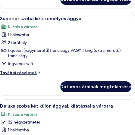
A
Egy szállodai szoba, ahol az ágyon tör
9
Superior szoba kétszemélyes ággyal
következő
Kilátás a városra
szoba
1 hálószoba
összes
képének
2 férőhely
megtekintése:
1 queen (nagyméretű) franciaágy VAGY 1 king (extra méretű)
franciaágy
Superior
szoba
Ingyenes wifi
kétszemélyes
Superior
További részletek
ággyal
szoba
kétszemélyes
Dátumok árainak megtekintése
ággyal
további
részletei
A
Egy kétágyas szoba, íróasztallal, számít
7
Deluxe szoba két külön ággyal, kilátással a városra
következő
Kilátás a városra
szoba
32 négyzetméter
összes
képének
1 hálószoba