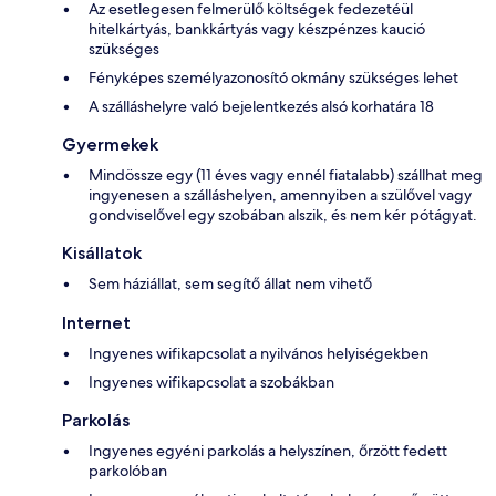
Az esetlegesen felmerülő költségek fedezetéül
hitelkártyás, bankkártyás vagy készpénzes kaució
szükséges
Fényképes személyazonosító okmány szükséges lehet
A szálláshelyre való bejelentkezés alsó korhatára 18
Gyermekek
Mindössze egy (11 éves vagy ennél fiatalabb) szállhat meg
ingyenesen a szálláshelyen, amennyiben a szülővel vagy
gondviselővel egy szobában alszik, és nem kér pótágyat.
Kisállatok
Sem háziállat, sem segítő állat nem vihető
Internet
Ingyenes wifikapcsolat a nyilvános helyiségekben
Ingyenes wifikapcsolat a szobákban
Parkolás
Ingyenes egyéni parkolás a helyszínen, őrzött fedett
parkolóban