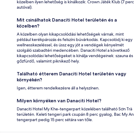
közelben ilyen lehetőség is kínálkozik: Crown Játék Klub (7 perc
autóval).
Mit csinálhatok Danaciti Hotel területén és a
közelben?
A közelben olyan kikapcsolódási lehetőségek várnak, mint
például kerékpározás és felszíni búvárkodás. Kapcsolódj ki egy
wellnesskezeléssel, és ússz egy jót a vendégek kényelmét
szolgáló szabadtéri medencében. Danaciti Hotel a következő
kikapcsolódási lehetőségeket is kínálja vendégeinek: szauna és
gőzfürdő, valamint piknikező hely.
Található étterem Danaciti Hotel területén vagy
környékén?
Igen, étterem rendelkezésre áll a helyszínen.
Milyen környéken van Danaciti Hotel?
Danaciti Hotel My Khe-tengerpart közelében található Sơn Trà
területén. Keleti tengeri park csupán 8 perc gyalog, Bac My An
tengerpart pedig 15 perc sétára van tőle.