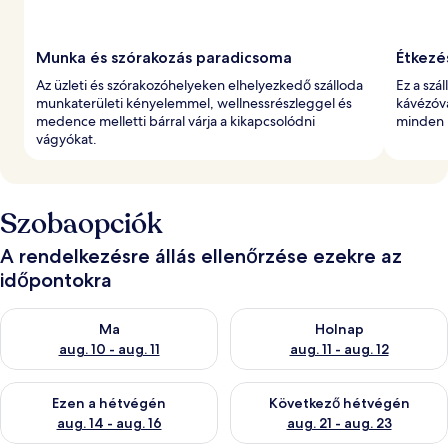
Munka és szórakozás paradicsoma
Étkezés
Az üzleti és szórakozóhelyeken elhelyezkedő szálloda
Ez a szá
munkaterületi kényelemmel, wellnessrészleggel és
kávézóva
medence melletti bárral várja a kikapcsolódni
minden n
vágyókat.
Szobaopciók
A rendelkezésre állás ellenőrzése ezekre az
időpontokra
A ma esti rendelkezésre állás ellenőrzése: aug. 10 - aug. 11
A holnapi rendelkezésre állás e
Ma
Holnap
aug. 10 - aug. 11
aug. 11 - aug. 12
A mostani hétvégi rendelkezésre állás ellenőrzése: aug. 14 - au
A következő hétvégi rendelkezé
Ezen a hétvégén
Következő hétvégén
aug. 14 - aug. 16
aug. 21 - aug. 23