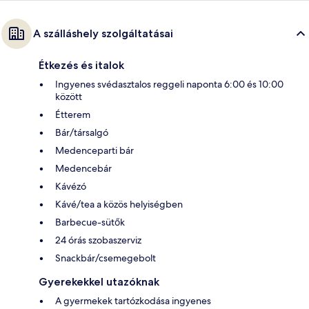
A szálláshely szolgáltatásai
Étkezés és italok
Ingyenes svédasztalos reggeli naponta 6:00 és 10:00
között
Étterem
Bár/társalgó
Medenceparti bár
Medencebár
Kávézó
Kávé/tea a közös helyiségben
Barbecue-sütők
24 órás szobaszerviz
Snackbár/csemegebolt
Gyerekekkel utazóknak
A gyermekek tartózkodása ingyenes