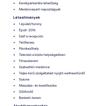
Kerékpárbérlési lehetőség
Medenceparti napozóágyak
Létesítmények
1 épület/torony
Épült: 2016
Széf a recepción
Tetőterasz
Piknikezőhely
Televízió a közös helyiségekben
Fitneszterem
Szabadtéri medence
Teljes körű szolgáltatást nyújtó wellnessfürdő
Szauna
Masszázs- és kezelőszoba
Gőzfürdő
Bankett-terem
Akadálymentesítés