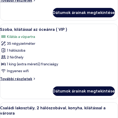
További részletek
a
háromágyas
tengerpartra
szoba,
Dátumok árainak megtekintése
kilátással
a
tengerpartra
A
Egy szállodai szoba, amelyben találhat
17
további
Szoba, kilátással az óceánra ( VIP )
következő
részletei
Kilátás a vízpartra
szoba
35 négyzetméter
összes
képének
1 hálószoba
megtekintése:
2 férőhely
Szoba,
1 king (extra méretű) franciaágy
kilátással
Ingyenes wifi
az
Szoba,
További részletek
óceánra
kilátással
(
az
Dátumok árainak megtekintése
VIP
óceánra
(
)
VIP
A
Egy modern szállodai szoba, melyben sí
11
)
Családi lakosztály, 2 hálószobával, konyha, kilátással a
következő
további
városra
részletei
szoba