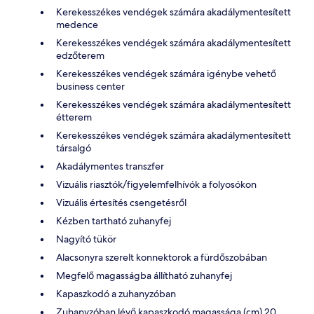
Kerekesszékes vendégek számára akadálymentesített
medence
Kerekesszékes vendégek számára akadálymentesített
edzőterem
Kerekesszékes vendégek számára igénybe vehető
business center
Kerekesszékes vendégek számára akadálymentesített
étterem
Kerekesszékes vendégek számára akadálymentesített
társalgó
Akadálymentes transzfer
Vizuális riasztók/figyelemfelhívók a folyosókon
Vizuális értesítés csengetésről
Kézben tartható zuhanyfej
Nagyító tükör
Alacsonyra szerelt konnektorok a fürdőszobában
Megfelő magasságba állítható zuhanyfej
Kapaszkodó a zuhanyzóban
Zuhanyzóban lévő kapaszkodó magassága (cm) 20