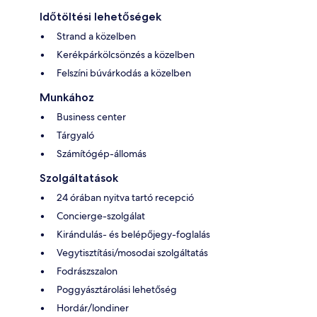
Időtöltési lehetőségek
Strand a közelben
Kerékpárkölcsönzés a közelben
Felszíni búvárkodás a közelben
Munkához
Business center
Tárgyaló
Számítógép-állomás
Szolgáltatások
24 órában nyitva tartó recepció
Concierge-szolgálat
Kirándulás- és belépőjegy-foglalás
Vegytisztítási/mosodai szolgáltatás
Fodrászszalon
Poggyásztárolási lehetőség
Hordár/londiner