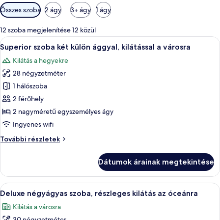
Szobákhoz
Összes szoba
2 ágy
3+ ágy
1 ágy
rendelkezésre
álló
12 szoba megjelenítése 12 közül
szűrők
A
Egy szállodai szoba két egyágyas ággyal
8
Superior szoba két külön ággyal, kilátással a városra
következő
Kilátás a hegyekre
szoba
28 négyzetméter
összes
képének
1 hálószoba
megtekintése:
2 férőhely
Superior
2 nagyméretű egyszemélyes ágy
szoba
Ingyenes wifi
két
Superior
További részletek
külön
szoba
ággyal,
két
Dátumok árainak megtekintése
kilátással
külön
ággyal,
a
kilátással
A
Egy kétágyas szoba, íróasztallal, asztali
városra
17
a
Deluxe négyágyas szoba, részleges kilátás az óceánra
következő
városra
Kilátás a városra
további
szoba
részletei
30 négyzetméter