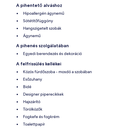
A pihentető alváshoz
Hipoallergén ágynemű
Sötétítőfüggöny
Hangszigetelt szobák
Ágynemű
A pihenés szolgálatában
Egyedi berendezés és dekoráció
A felfrissülés kellékei
Közös fürdőszoba - mosdó a szobában
Esőzuhany
Bidé
Designer piperecikkek
Hajszárító
Törölközők
Fogkefe és fogkrém
Toalettpapír