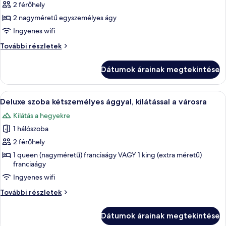
megtekintése:
2 férőhely
Deluxe
2 nagyméretű egyszemélyes ágy
szoba
Ingyenes wifi
két
Deluxe
További részletek
külön
szoba
ággyal,
két
Dátumok árainak megtekintése
kilátással
külön
ággyal,
a
kilátással
A
Hipoallergén ágynemű, minibár, széf a
városra
7
a
Deluxe szoba kétszemélyes ággyal, kilátással a városra
következő
városra
Kilátás a hegyekre
további
szoba
részletei
1 hálószoba
összes
képének
2 férőhely
megtekintése:
1 queen (nagyméretű) franciaágy VAGY 1 king (extra méretű)
franciaágy
Deluxe
szoba
Ingyenes wifi
kétszemélyes
Deluxe
További részletek
ággyal,
szoba
kétszemélyes
kilátással
Dátumok árainak megtekintése
ággyal,
a