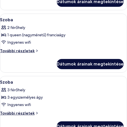
Dátumok árainak megtekintése
A
Hipoallergén ágynemű, minibár, széf a
8
Szoba
következő
2 férőhely
szoba
1 queen (nagyméretű) franciaágy
összes
képének
Ingyenes wifi
megtekintése:
Szoba
További részletek
Szoba
további
részletei
Dátumok árainak megtekintése
A
Hipoallergén ágynemű, minibár, széf a
15
Szoba
következő
3 férőhely
szoba
3 egyszemélyes ágy
összes
képének
Ingyenes wifi
megtekintése:
Szoba
További részletek
Szoba
további
részletei
Dátumok árainak megtekintése