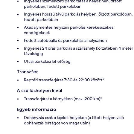
Ingyenes személyzeti parkoltatás a helyszínen, őrzött
parkolóban, fedett parkolóban
Ingyenes hosszú távú parkolás helyben, őrzött parkolóban,
fedett parkolóban
Akadálymentes helyszíni parkolás kerekesszékes
vendégeknek
Fedett autóbeálló és parkolóház a helyszínen
Ingyenes 24 órás parkolás a szálláshely körzetében 4 méter
távolságig
Utcai parkolási lehetőség
Transzfer
Reptéri transzferjárat 7:30 és 22:00 között*
A szálláshelyen kívül
Transzferjárat a környéken (max. 200 km)*
Egyéb információ
Dohányzás csak a kijelölt helyeken (a tiltott helyen való
dohányzás bírságot von maga után)