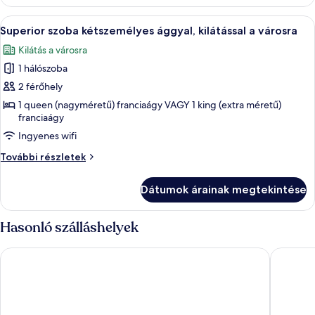
kilátással
városra
a
A
Hipoallergén ágynemű, minibár, széf a
8
városra
Superior szoba kétszemélyes ággyal, kilátással a városra
következő
további
Kilátás a városra
részletei
szoba
1 hálószoba
összes
képének
2 férőhely
megtekintése:
1 queen (nagyméretű) franciaágy VAGY 1 king (extra méretű)
franciaágy
Superior
szoba
Ingyenes wifi
kétszemélyes
Superior
További részletek
ággyal,
szoba
kétszemélyes
kilátással
Dátumok árainak megtekintése
ággyal,
a
kilátással
városra
a
Hasonló szálláshelyek
városra
további
LIVIE Da Nang Style
Nhat Min
részletei