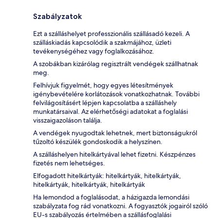
Szabályzatok
Ezt a szálláshelyet professzionális szállásadó kezeli. A
szálláskiadás kapcsolódik a szakmájához, üzleti
tevékenységéhez vagy foglalkozásához.
A szobákban kizárólag regisztrált vendégek szállhatnak
meg.
Felhívjuk figyelmét, hogy egyes létesítmények
igénybevételére korlátozások vonatkozhatnak. További
felvilágosításért lépjen kapcsolatba a szálláshely
munkatársaival. Az elérhetőségi adatokat a foglalási
visszaigazoláson találja.
A vendégek nyugodtak lehetnek, mert biztonságukról
tűzoltó készülék gondoskodik a helyszínen.
A szálláshelyen hitelkártyával lehet fizetni. Készpénzes
fizetés nem lehetséges.
Elfogadott hitelkártyák: hitelkártyák, hitelkártyák,
hitelkártyák, hitelkártyák, hitelkártyák
Ha lemondod a foglalásodat, a házigazda lemondási
szabályzata fog rád vonatkozni. A fogyasztók jogairól szóló
EU-s szabályozás értelmében a szállásfoglalási