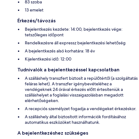
83 szoba
13 emelet
Érkezés/távozás
Bejelentkezés kezdete: 14:00, bejelentkezés vége:
tetszőleges időpont
Rendelkezésre áll expressz bejelentkezési lehetőség
A bejelentkezés alsó korhatára: 18 év
Kijelentkezési idő: 12:00
Tudnivalók a bejelentkezéssel kapcsolatban
A szálláshely transzfert biztosít a repülőtértől (a szolgáltatás
feláras lehet). A transzfer igénybevételéhez a
vendégeknek 24 órával érkezés előtt értesíteniük a
szálláshelyet a foglalási visszaigazolásban megadott
elérhetőségeken.
A recepciós személyzet fogadja a vendégeket érkezéskor.
A szálláshely által biztosított információk fordításához
automatikus eszközöket használhatunk.
A bejelentkezéshez szükséges