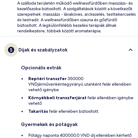
A szálloda területén működő wellnessfürdőben masszázs- és
kezelőszoba biztosított. A szolgáltatások között a következők
szerepelnek: masszázs - lávaköves, arckezelés, testtekercselés
és testradír. A wellnessfürdőben szauna és gőzfürdő
biztosított. A legkülönfélébb kezelési terápiák állnak
rendelkezésre, többek között aromaterápia.
Díjak és szabályzatok
Opcionális extrák
Reptéri transzfer
350000
VNDjárművenkéntegyirányú utanként felár ellenében
vehető igénybe
Környékbeli transzferjárat
felár ellenében igénybe
vehető
Takarítás
felár ellenében biztosított.
Gyermekek és pótágyak
Pótágy naponta 400000.0 VND díj ellenében kérhető