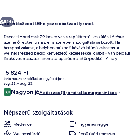
őző
Következő
144+
Áttekintés
Szobák
Elhelyezkedés
Szabályzatok
Danaciti Hotel csak 7,9 km-re van a repülőtértől, és külön kérésre
üzemelő reptéri transzfer is szerepel a szolgáltatásai között. Ha
harapnál valamit, a helyben működő kávézó kitűnő választás, a
wellnessrészleg pedig kényeztető kezelésekkel csábít – van például
lávaköves masszázs, aromaterápia és manikűr/pedikűr. A hely
vendégeit szabadtéri medence, tetőterasz és medence melletti bár
is várja.
A
15 824 Ft
jelenlegi
tartalmazza az adókat és egyéb díjakat
ár
aug. 22. – aug. 23.
Szabadtéri medence, napozóágyak
15 824 Ft
Értékelések
Nagyon jó
8,0
Az összes (11) értékelés megtekintése
8,0 ennyiből: 10
Népszerű szolgáltatások
Medence
Ingyenes reggeli
Wellnessfürdő
Repülőtéri transzfer