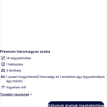
Prémium háromágyas szoba
14 négyzetméter
1 hálószoba
3 férőhely
1 queen (nagyméretű) franciaágy és 1 emeletes ágy (egyszemélyes
ágy méret)
Ingyenes wifi
Prémium
További részletek
háromágyas
szoba
Dátumok árainak megtekintése
további