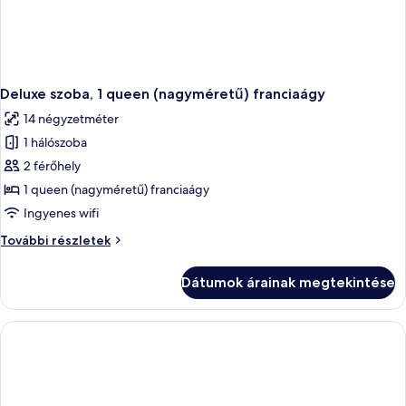
Deluxe szoba, 1 queen (nagyméretű) franciaágy
14 négyzetméter
1 hálószoba
2 férőhely
1 queen (nagyméretű) franciaágy
Ingyenes wifi
Deluxe
További részletek
szoba,
1
Dátumok árainak megtekintése
queen
(nagyméretű)
franciaágy
további
részletei