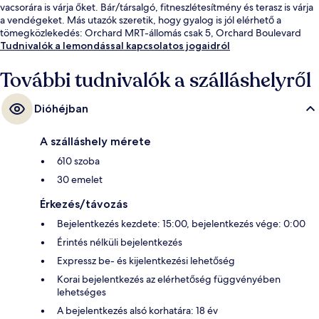
vacsorára is várja őket. Bár/társalgó, fitneszlétesítmény és terasz is várja
a vendégeket. Más utazók szeretik, hogy gyalog is jól elérhető a
tömegközlekedés: Orchard MRT-állomás csak 5, Orchard Boulevard
állomás csak 13 percre van.
Tudnivalók a lemondással kapcsolatos jogaidról
További tudnivalók a szálláshelyről
Dióhéjban
A szálláshely mérete
610 szoba
30 emelet
Érkezés/távozás
Bejelentkezés kezdete: 15:00, bejelentkezés vége: 0:00
Érintés nélküli bejelentkezés
Expressz be- és kijelentkezési lehetőség
Korai bejelentkezés az elérhetőség függvényében
lehetséges
A bejelentkezés alsó korhatára: 18 év