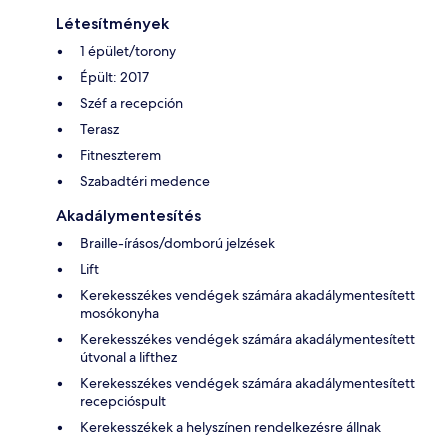
Létesítmények
1 épület/torony
Épült: 2017
Széf a recepción
Terasz
Fitneszterem
Szabadtéri medence
Akadálymentesítés
Braille-írásos/domború jelzések
Lift
Kerekesszékes vendégek számára akadálymentesített
mosókonyha
Kerekesszékes vendégek számára akadálymentesített
útvonal a lifthez
Kerekesszékes vendégek számára akadálymentesített
recepcióspult
Kerekesszékek a helyszínen rendelkezésre állnak