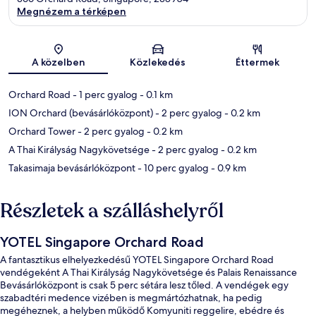
Megnézem a térképen
Térkép
A közelben
Közlekedés
Éttermek
Orchard Road
- 1 perc gyalog
- 0.1 km
ION Orchard (bevásárlóközpont)
- 2 perc gyalog
- 0.2 km
Orchard Tower
- 2 perc gyalog
- 0.2 km
A Thai Királyság Nagykövetsége
- 2 perc gyalog
- 0.2 km
Takasimaja bevásárlóközpont
- 10 perc gyalog
- 0.9 km
Részletek a szálláshelyről
YOTEL Singapore Orchard Road
A fantasztikus elhelyezkedésű YOTEL Singapore Orchard Road
vendégeként A Thai Királyság Nagykövetsége és Palais Renaissance
Bevásárlóközpont is csak 5 perc sétára lesz tőled. A vendégek egy
szabadtéri medence vizében is megmártózhatnak, ha pedig
megéheznek, a helyben működő Komyuniti reggelire, ebédre és