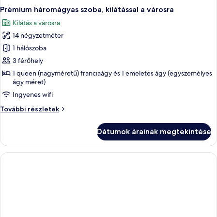
Prémium háromágyas szoba, kilátással a városra
Kilátás a városra
14 négyzetméter
1 hálószoba
3 férőhely
1 queen (nagyméretű) franciaágy és 1 emeletes ágy (egyszemélyes
ágy méret)
Ingyenes wifi
Prémium
További részletek
háromágyas
szoba,
Dátumok árainak megtekintése
kilátással
a
városra
további
részletei