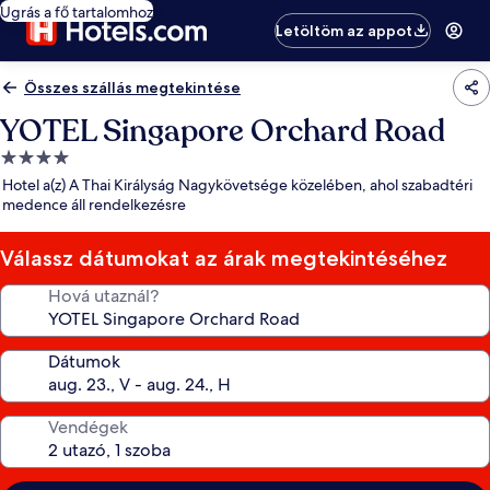
Ugrás a fő tartalomhoz
Letöltöm az appot
Összes szállás megtekintése
YOTEL Singapore Orchard Road
4.0
csillagos
Hotel a(z) A Thai Királyság Nagykövetsége közelében, ahol szabadtéri
szálláshely
medence áll rendelkezésre
Válassz dátumokat az árak megtekintéséhez
Hová utaznál?
Dátumok
Vendégek