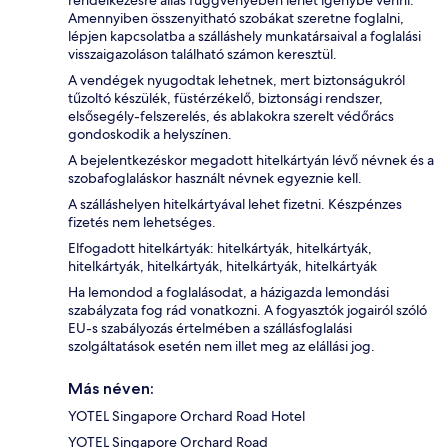
Amennyiben összenyitható szobákat szeretne foglalni,
lépjen kapcsolatba a szálláshely munkatársaival a foglalási
visszaigazoláson található számon keresztül.
A vendégek nyugodtak lehetnek, mert biztonságukról
tűzoltó készülék, füstérzékelő, biztonsági rendszer,
elsősegély-felszerelés, és ablakokra szerelt védőrács
gondoskodik a helyszínen.
A bejelentkezéskor megadott hitelkártyán lévő névnek és a
szobafoglaláskor használt névnek egyeznie kell.
A szálláshelyen hitelkártyával lehet fizetni. Készpénzes
fizetés nem lehetséges.
Elfogadott hitelkártyák: hitelkártyák, hitelkártyák,
hitelkártyák, hitelkártyák, hitelkártyák, hitelkártyák
Ha lemondod a foglalásodat, a házigazda lemondási
szabályzata fog rád vonatkozni. A fogyasztók jogairól szóló
EU-s szabályozás értelmében a szállásfoglalási
szolgáltatások esetén nem illet meg az elállási jog.
Más néven:
YOTEL Singapore Orchard Road Hotel
YOTEL Singapore Orchard Road