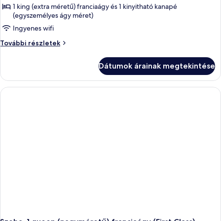
1 king (extra méretű) franciaágy és 1 kinyitható kanapé
(egyszemélyes ágy méret)
Ingyenes wifi
Szoba,
További részletek
1
king
Dátumok árainak megtekintése
(extra
méretű)
franciaágy
és
egy
kinyitható
kanapé
(First
with
Deck)
további
részletei