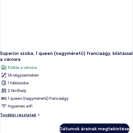
Superior szoba, 1 queen (nagyméretű) franciaágy, kilátással
a városra
Kilátás a városra
14 négyzetméter
1 hálószoba
2 férőhely
1 queen (nagyméretű) franciaágy
Ingyenes wifi
Superior
További részletek
szoba,
1
Dátumok árainak megtekintése
queen