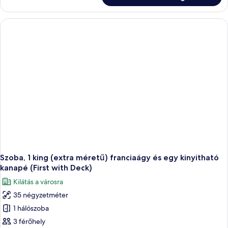
részletei
Szoba, 1 king (extra méretű) franciaágy és egy kinyitható
kanapé (First with Deck)
Kilátás a városra
35 négyzetméter
1 hálószoba
3 férőhely