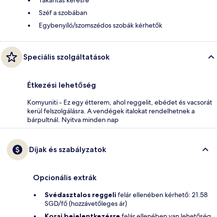
Széf a szobában
Egybenyíló/szomszédos szobák kérhetők
Speciális szolgáltatások
Étkezési lehetőség
Komyuniti - Ez egy étterem, ahol reggelit, ebédet és vacsorát
kerül felszolgálásra. A vendégek italokat rendelhetnek a
bárpultnál. Nyitva minden nap
Díjak és szabályzatok
Opcionális extrák
Svédasztalos reggeli
felár ellenében kérhető: 21.58
SGD/fő (hozzávetőleges ár)
Korai bejelentkezésre
felár ellenében van lehetőség