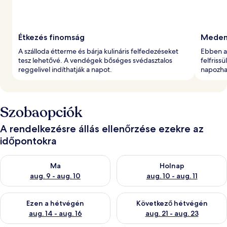
Étkezés finomság
Meden
A szálloda étterme és bárja kulináris felfedezéseket
Ebben a
tesz lehetővé. A vendégek bőséges svédasztalos
felfriss
reggelivel indíthatják a napot.
napozhat
Szobaopciók
A rendelkezésre állás ellenőrzése ezekre az
időpontokra
A ma esti rendelkezésre állás ellenőrzése: aug. 9 - aug. 10
A holnapi rendelkezésre állás e
Ma
Holnap
aug. 9 - aug. 10
aug. 10 - aug. 11
A mostani hétvégi rendelkezésre állás ellenőrzése: aug. 14 - au
A következő hétvégi rendelkezé
Ezen a hétvégén
Következő hétvégén
aug. 14 - aug. 16
aug. 21 - aug. 23