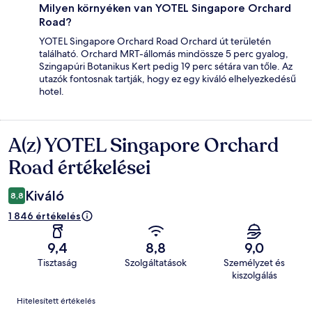
Milyen környéken van YOTEL Singapore Orchard
Road?
YOTEL Singapore Orchard Road Orchard út területén
található. Orchard MRT-állomás mindössze 5 perc gyalog,
Szingapúri Botanikus Kert pedig 19 perc sétára van tőle. Az
utazók fontosnak tartják, hogy ez egy kiváló elhelyezkedésű
hotel.
A(z) YOTEL Singapore Orchard
Értékelések
Road értékelései
Kiváló
8,8
1 846 értékelés
9,4
8,8
9,0
Tisztaság
Szolgáltatások
Személyzet és
kiszolgálás
Értékelések
Hitelesített értékelés