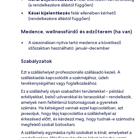
(a rendelkezésre állástól függően)
Kései kijelentkezés
felár ellenében kérhető
(rendelkezésre állástól függően)
Medence, wellnessfürdő és edzőterem (ha van)
A szezonálisan nyitva tartó medence a következő
időszakban használható: január–december
Szabályzatok
Ezt a szálláshelyet professzionális szállásadó kezeli. A
szálláskiadás kapcsolódik a szakmájához, üzleti
tevékenységéhez vagy foglalkozásához.
Ez a szálláshely olyan szabadtéri területekkel – például
erkélyekkel, belső udvarokkal és teraszokkal – rendelkezik,
amelyek nem feltétlenül biztonságosak a gyerekek
számára. Ha kétségeid vannak ezzel kapcsolatban, azt
javasoljuk, hogy lépj kapcsolatba a szálláshellyel az
érkezésed előtt, és kérdezd meg, hogy tudnak-e számodra
megfelelő szobát biztosítani.
A szálláshely egymásba nyíló szobákat is kínál, amelyeket a
rendelkezésre állás függvényében lehet igénybe venni.