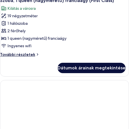
Szoba, 1 queen (nagyméretű) franciaágy (First Class)
Kilátás a városra
19 négyzetméter
1 hálószoba
2 férőhely
1 queen (nagyméretű) franciaágy
Ingyenes wifi
Szoba,
További részletek
1
queen
Dátumok árainak megtekintése
(nagyméretű)
franciaágy
(First
Class)
további
részletei