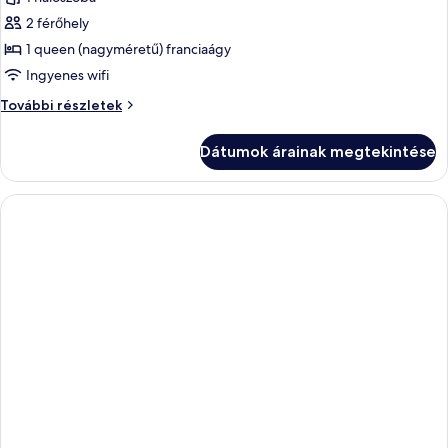
2 férőhely
1 queen (nagyméretű) franciaágy
Ingyenes wifi
Prémium
További részletek
szoba,
1
Dátumok árainak megtekintése
queen
(nagyméretű)
franciaágy,
kilátással
a
városra
további
részletei