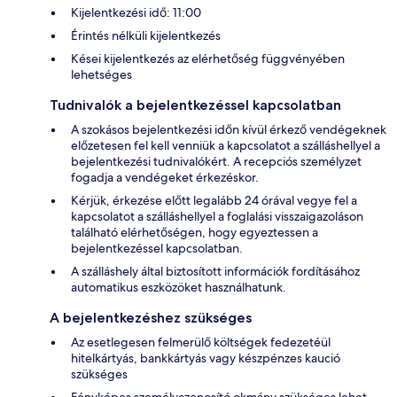
Kijelentkezési idő: 11:00
Érintés nélküli kijelentkezés
Kései kijelentkezés az elérhetőség függvényében
lehetséges
Tudnivalók a bejelentkezéssel kapcsolatban
A szokásos bejelentkezési időn kívül érkező vendégeknek
előzetesen fel kell venniük a kapcsolatot a szálláshellyel a
bejelentkezési tudnivalókért. A recepciós személyzet
fogadja a vendégeket érkezéskor.
Kérjük, érkezése előtt legalább 24 órával vegye fel a
kapcsolatot a szálláshellyel a foglalási visszaigazoláson
található elérhetőségen, hogy egyeztessen a
bejelentkezéssel kapcsolatban.
A szálláshely által biztosított információk fordításához
automatikus eszközöket használhatunk.
A bejelentkezéshez szükséges
Az esetlegesen felmerülő költségek fedezetéül
hitelkártyás, bankkártyás vagy készpénzes kaució
szükséges
Fényképes személyazonosító okmány szükséges lehet