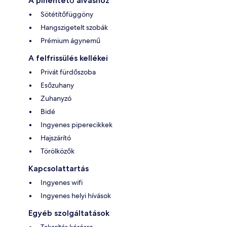
A pihentető alváshoz
Sötétítőfüggöny
Hangszigetelt szobák
Prémium ágynemű
A felfrissülés kellékei
Privát fürdőszoba
Esőzuhany
Zuhanyzó
Bidé
Ingyenes piperecikkek
Hajszárító
Törölközők
Kapcsolattartás
Ingyenes wifi
Ingyenes helyi hívások
Egyéb szolgáltatások
Takarítás kérésre