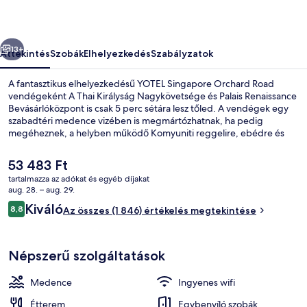
őző
Következő
13+
Áttekintés
Szobák
Elhelyezkedés
Szabályzatok
A fantasztikus elhelyezkedésű YOTEL Singapore Orchard Road
vendégeként A Thai Királyság Nagykövetsége és Palais Renaissance
Bevásárlóközpont is csak 5 perc sétára lesz tőled. A vendégek egy
szabadtéri medence vizében is megmártózhatnak, ha pedig
megéheznek, a helyben működő Komyuniti reggelire, ebédre és
vacsorára is várja őket. Bár/társalgó, fitneszlétesítmény és terasz is
várja a vendégeket. Más utazók szeretik, hogy gyalog is jól elérhető
A
53 483 Ft
a tömegközlekedés: Orchard MRT-állomás csak 5, Orchard
jelenlegi
tartalmazza az adókat és egyéb díjakat
Boulevard állomás csak 13 percre van.
ár
aug. 28. – aug. 29.
Reggeli, ebéd és vacsora
53 483 Ft
Értékelések
Kiváló
8,8
Az összes (1 846) értékelés megtekintése
8,8 ennyiből: 10
Népszerű szolgáltatások
Medence
Ingyenes wifi
Étterem
Egybenyíló szobák