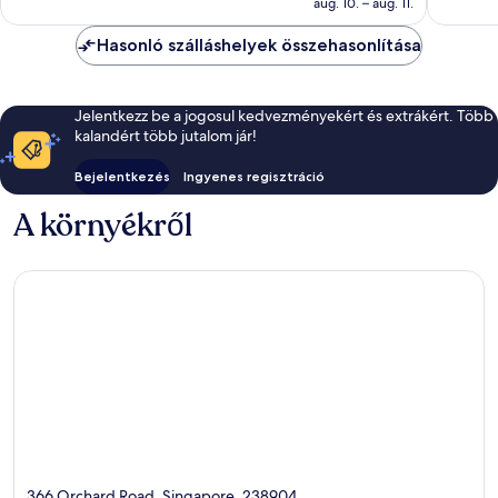
értékelés
értékelé
aug. 10. – aug. 11.
Hasonló szálláshelyek összehasonlítása
Jelentkezz be a jogosul kedvezményekért és extrákért. Több
kalandért több jutalom jár!
Bejelentkezés
Ingyenes regisztráció
A környékről
366 Orchard Road, Singapore, 238904