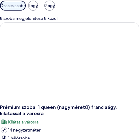
Szobákhoz
Összes szoba
1 ágy
2 ágy
rendelkezésre
álló
8 szoba megjelenítése 8 közül
szűrők
Prémium szoba, 1 queen (nagyméretű) franciaágy,
kilátással a városra
Kilátás a városra
14 négyzetméter
1 hálószoba