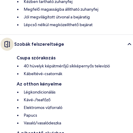
Kézben tartható zuhanyfej
Megfelő magasságba állítható zuhanyfej
Jól megvilágított útvonal a bejáratig
Lépcső nélkül megközelíthető bejárat
Szobák felszereltsége
Csupa szórakozás
40 hüvelyk képátmérőjű síkképernyős televízió
Kábeltévé-csatornák
Az otthon kényelme
Légkondicionálás
Kávé-/teafőző
Elektromos vízforraló
Papucs
Vasaló/vasalódeszka