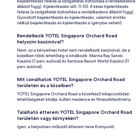
bejelentkezés feláras (a szolgáltatás biztosítása a rendelkezésre
állástól függ). Kijelentkezési idő: 11:00. A kései kijelentkezés
feláras (a szolgáltatás biztosítása a rendelkezésre állástól függ).
Gyorsított bejelentkezés és kijelentkezés, valamint érintés
nélküli bejelentkezés és kijelentkezés is igénybe vehető.
Rendelkezik YOTEL Singapore Orchard Road
helyszíni kaszinóval?
Nem, ez a kényelmes hotel nem rendelkezik kaszinóval, de a
közelben több lehetőség is kínálkozik: Marina Bay Sands
Kaszinó (7 perc autóval) és Sentosai Resort World Kaszinó (11
perc autóval).
Mit csinálhatok YOTEL Singapore Orchard Road
területén és a közelben?
YOTEL Singapore Orchard Road a következő kikapcsolódási
lehetőségeket kínálja: kültéri medence és fitneszlétesítmény.
Található étterem YOTEL Singapore Orchard Road
területén vagy környékén?
Igen, a helyszínen működő étterem neve Komyuniti.