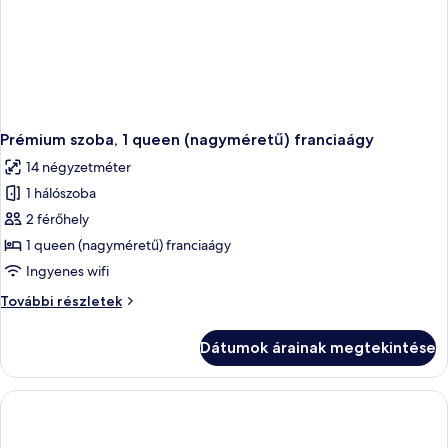
Prémium szoba, 1 queen (nagyméretű) franciaágy
14 négyzetméter
1 hálószoba
2 férőhely
1 queen (nagyméretű) franciaágy
Ingyenes wifi
Prémium
További részletek
szoba,
1
Dátumok árainak megtekintése
queen
(nagyméretű)
franciaágy
további
részletei