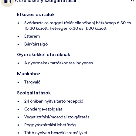
A szálláshely szolgáltatásai
Étkezés és italok
Svédasztalos reggeli (felár ellenében) hétköznap 6:30 és
10:30 között, hétvégén 6:30 és 11:00 között
Étterem
Bár/társalgó
Gyerekekkel utazóknak
A gyermekek tartózkodása ingyenes
Munkához
Tárgyaló
Szolgáltatások
24 órában nyitva tartó recepció
Concierge-szolgálat
Vegytisztítási/mosodai szolgáltatás
Poggyásztárolási lehetőség
Több nyelven beszélő személyzet