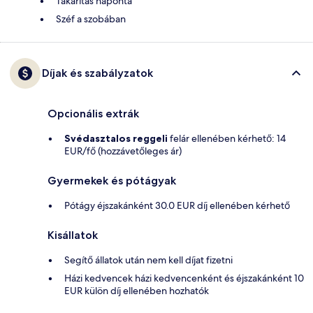
Takarítás naponta
Széf a szobában
Díjak és szabályzatok
Opcionális extrák
Svédasztalos reggeli
felár ellenében kérhető: 14
EUR/fő (hozzávetőleges ár)
Gyermekek és pótágyak
Pótágy éjszakánként 30.0 EUR díj ellenében kérhető
Kisállatok
Segítő állatok után nem kell díjat fizetni
Házi kedvencek házi kedvencenként és éjszakánként 10
EUR külön díj ellenében hozhatók