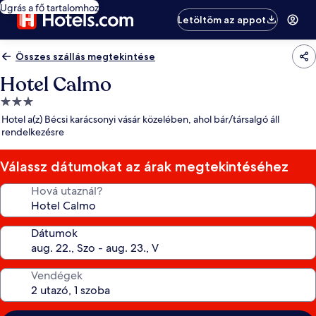
Ugrás a fő tartalomhoz
Letöltöm az appot
Összes szállás megtekintése
Hotel Calmo
3.0
csillagos
Hotel a(z) Bécsi karácsonyi vásár közelében, ahol bár/társalgó áll
szálláshely
rendelkezésre
Válassz dátumokat az árak megtekintéséhez
Hová utaznál?
Dátumok
Vendégek