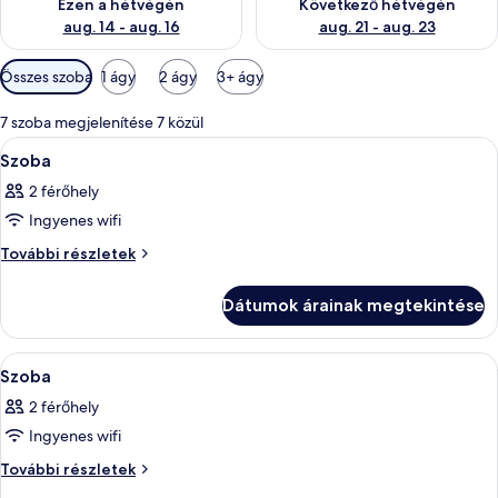
Ezen a hétvégén
Következő hétvégén
aug. 14 - aug. 16
aug. 21 - aug. 23
Szobákhoz
Összes szoba
1 ágy
2 ágy
3+ ágy
rendelkezésre
álló
7 szoba megjelenítése 7 közül
szűrők
A
Egy szállodai szoba, amelyben találhat
6
Szoba
következő
2 férőhely
szoba
Ingyenes wifi
összes
képének
Szoba
További részletek
további
megtekintése:
részletei
Szoba
Dátumok árainak megtekintése
A
Egy hálószoba, amelyben egy nagy ágy, 
9
Szoba
következő
2 férőhely
szoba
Ingyenes wifi
összes
képének
Szoba
További részletek
további
megtekintése: