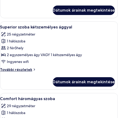
kétszemélyes
szoba
ággyal
kétszemélyes
Dátumok árainak megtekintése
ággyal
további
részletei
A
Egy szállodai szoba, amelyben egy nag
9
Superior szoba kétszemélyes ággyal
következő
25 négyzetméter
szoba
1 hálószoba
összes
képének
2 férőhely
megtekintése:
2 egyszemélyes ágy VAGY 1 kétszemélyes ágy
Superior
Ingyenes wifi
szoba
Superior
További részletek
kétszemélyes
szoba
ággyal
kétszemélyes
Dátumok árainak megtekintése
ággyal
további
részletei
A
Egy szállodai szoba két ágyjal, íróaszta
4
Comfort háromágyas szoba
következő
29 négyzetméter
szoba
1 hálószoba
összes