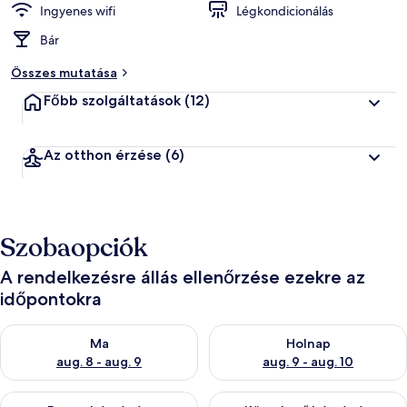
Ingyenes wifi
Légkondicionálás
Bár
Összes mutatása
Főbb szolgáltatások
(12)
Az otthon érzése
(6)
Szobaopciók
A rendelkezésre állás ellenőrzése ezekre az
időpontokra
A ma esti rendelkezésre állás ellenőrzése: aug. 8 - aug. 9
A holnapi rendelkezésre állás e
Ma
Holnap
aug. 8 - aug. 9
aug. 9 - aug. 10
A mostani hétvégi rendelkezésre állás ellenőrzése: aug. 14 - au
A következő hétvégi rendelkezé