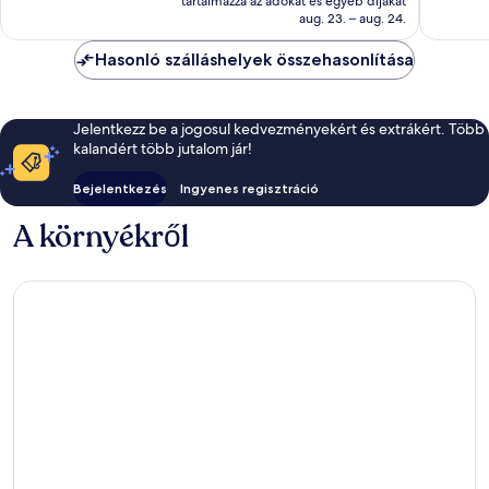
22
8
tartalmazza az adókat és egyéb díjakat
24 892 Ft
aug. 23. – aug. 24.
értékelés
értékelé
Hasonló szálláshelyek összehasonlítása
Jelentkezz be a jogosul kedvezményekért és extrákért. Több
kalandért több jutalom jár!
Bejelentkezés
Ingyenes regisztráció
A környékről