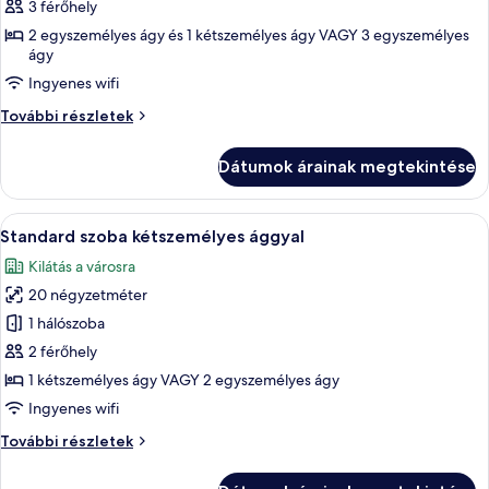
képének
3 férőhely
megtekintése:
2 egyszemélyes ágy és 1 kétszemélyes ágy VAGY 3 egyszemélyes
ágy
Comfort
háromágyas
Ingyenes wifi
szoba
Comfort
További részletek
háromágyas
szoba
Dátumok árainak megtekintése
további
részletei
A
Egy gondosan megterített ágy fehér ágy
4
Standard szoba kétszemélyes ággyal
következő
Kilátás a városra
szoba
20 négyzetméter
összes
képének
1 hálószoba
megtekintése:
2 férőhely
Standard
1 kétszemélyes ágy VAGY 2 egyszemélyes ágy
szoba
Ingyenes wifi
kétszemélyes
Standard
További részletek
ággyal
szoba
kétszemélyes