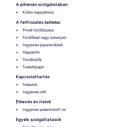
A pihenés szolgálatában
Külön nappalirész
A felfrissülés kellékei
Privát fürdőszoba
Fürdőkád vagy zuhanyzó
Ingyenes piperecikkek
Hajszárító
Törölközők
Toalettpapír
Kapcsolattartás
Íróasztal
Ingyenes wifi
Étkezés és italok
Ingyenes palackozott víz
Egyéb szolgáltatások