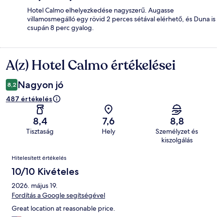
Hotel Calmo elhelyezkedése nagyszerű. Augasse
villamosmegálló egy rövid 2 perces sétával elérhető, és Duna is
csupán 8 perc gyalog.
A(z) Hotel Calmo értékelései
Értékelések
Nagyon jó
8,2
487 értékelés
8,4
7,6
8,8
Tisztaság
Hely
Személyzet és
kiszolgálás
Értékelések
Hitelesített értékelés
10/10 Kivételes
2026. május 19.
Fordítás a Google segítségével
Great location at reasonable price.