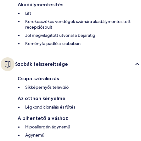
Akadálymentesítés
Lift
Kerekesszékes vendégek számára akadálymentesített
recepcióspult
Jól megvilágított útvonal a bejáratig
Keményfa padló a szobában
Szobák felszereltsége
Csupa szórakozás
Síkképernyős televízió
Az otthon kényelme
Légkondicionálás és fűtés
A pihentető alváshoz
Hipoallergén ágynemű
Ágynemű