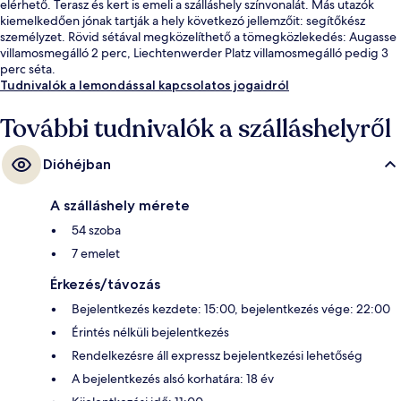
elérhető. Terasz és kert is emeli a szálláshely színvonalát. Más utazók
kiemelkedően jónak tartják a hely következó jellemzőit: segítőkész
személyzet. Rövid sétával megközelíthető a tömegközlekedés: Augasse
villamosmegálló 2 perc, Liechtenwerder Platz villamosmegálló pedig 3
perc séta.
Tudnivalók a lemondással kapcsolatos jogaidról
További tudnivalók a szálláshelyről
Dióhéjban
A szálláshely mérete
54 szoba
7 emelet
Érkezés/távozás
Bejelentkezés kezdete: 15:00, bejelentkezés vége: 22:00
Érintés nélküli bejelentkezés
Rendelkezésre áll expressz bejelentkezési lehetőség
A bejelentkezés alsó korhatára: 18 év