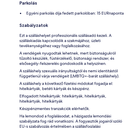
Parkolás
Egyéni parkolás díja fedett parkolóban: 15 EURnaponta
Szabályzatok
Ezt a szálláshelyet professzionális szállásadó kezeli. A
szálláskiadás kapcsolódik a szakmájához, üzleti
tevékenységéhez vagy foglalkozásához.
A vendégek nyugodtak lehetnek, mert biztonságukról
tűzoltó készülék, füstérzékelő, biztonsági rendszer, és
elsősegély-felszerelés gondoskodik a helyszínen.
A szálláshely szexuális irányultságtól és nemi identitástól
függetlenül várja vendégeit (LMBTQ+-barát szálláshely).
A szálláshely a következő fizetési módokat fogadja el:
hitelkártyák, betéti kártyák és készpénz.
Elfogadott hitelkártyák: hitelkártyák, hitelkártyák,
hitelkártyák, hitelkártyák
Készpénzmentes tranzakciók elérhetők.
Ha lemondod a foglalásodat, a házigazda lemondási
szabályzata fog rád vonatkozni. A fogyasztók jogairól szóló
EU-s szabályozás értelmében a szállásfoglalási