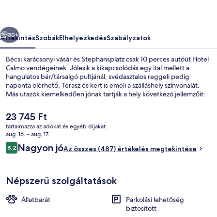
őző
Következő
30+
Áttekintés
Szobák
Elhelyezkedés
Szabályzatok
Bécsi karácsonyi vásár és Stephansplatz csak 10 perces autóút Hotel
Calmo vendégeinek. Jólesik a kikapcsolódás egy ital mellett a
hangulatos bár/társalgó pultjánál, svédasztalos reggeli pedig
naponta elérhető. Terasz és kert is emeli a szálláshely színvonalát.
Más utazók kiemelkedően jónak tartják a hely következó jellemzőit:
segítőkész személyzet. Rövid sétával megközelíthető a
tömegközlekedés: Augasse villamosmegálló 2 perc, Liechtenwerder
A
23 745 Ft
Platz villamosmegálló pedig 3 perc séta.
jelenlegi
tartalmazza az adókat és egyéb díjakat
ár
aug. 16. – aug. 17.
Lobby
23 745 Ft
Értékelések
Nagyon jó
8,2
Az összes (487) értékelés megtekintése
8,2 ennyiből: 10
Népszerű szolgáltatások
Állatbarát
Parkolási lehetőség
biztosított