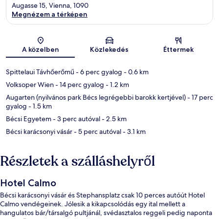
Augasse 15, Vienna, 1090
Megnézem a térképen
Térkép
A közelben
Közlekedés
Éttermek
Spittelaui Távhőerőmű
- 6 perc gyalog
- 0.6 km
Volksoper Wien
- 14 perc gyalog
- 1.2 km
Augarten (nyilvános park Bécs legrégebbi barokk kertjével)
- 17 perc
gyalog
- 1.5 km
Bécsi Egyetem
- 3 perc autóval
- 2.5 km
Bécsi karácsonyi vásár
- 5 perc autóval
- 3.1 km
Részletek a szálláshelyről
Hotel Calmo
Bécsi karácsonyi vásár és Stephansplatz csak 10 perces autóút Hotel
Calmo vendégeinek. Jólesik a kikapcsolódás egy ital mellett a
hangulatos bár/társalgó pultjánál, svédasztalos reggeli pedig naponta