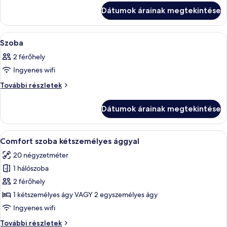
részletei
Szoba
Dátumok árainak megtekintése
A
Egy szállodai szoba, amelyben egy nagy
7
Szoba
következő
2 férőhely
szoba
Ingyenes wifi
összes
képének
Szoba
További részletek
további
megtekintése:
részletei
Szoba
Dátumok árainak megtekintése
A
Egy szállodai szoba, amelyben egy nagy
5
Comfort szoba kétszemélyes ággyal
következő
20 négyzetméter
szoba
1 hálószoba
összes
képének
2 férőhely
megtekintése:
1 kétszemélyes ágy VAGY 2 egyszemélyes ágy
Comfort
Ingyenes wifi
szoba
Comfort
További részletek