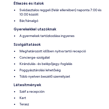
Étkezés és italok
Svédasztalos reggeli (felár ellenében) naponta 7:00 és
10:00 között
Bár/társalgó
Gyerekekkel utazóknak
A gyermekek tartózkodása ingyenes
Szolgáltatások
Meghatározott időben nyitva tartó recepció
Concierge-szolgálat
Kirándulás- és belépőjegy-foglalás
Poggyásztárolási lehetőség
Több nyelven beszélő személyzet
Létesítmények
Széf a recepción
Kert
Terasz