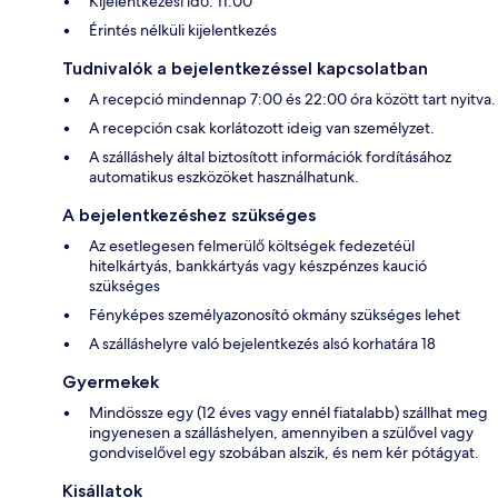
Kijelentkezési idő: 11:00
Érintés nélküli kijelentkezés
Tudnivalók a bejelentkezéssel kapcsolatban
A recepció mindennap 7:00 és 22:00 óra között tart nyitva.
A recepción csak korlátozott ideig van személyzet.
A szálláshely által biztosított információk fordításához
automatikus eszközöket használhatunk.
A bejelentkezéshez szükséges
Az esetlegesen felmerülő költségek fedezetéül
hitelkártyás, bankkártyás vagy készpénzes kaució
szükséges
Fényképes személyazonosító okmány szükséges lehet
A szálláshelyre való bejelentkezés alsó korhatára 18
Gyermekek
Mindössze egy (12 éves vagy ennél fiatalabb) szállhat meg
ingyenesen a szálláshelyen, amennyiben a szülővel vagy
gondviselővel egy szobában alszik, és nem kér pótágyat.
Kisállatok