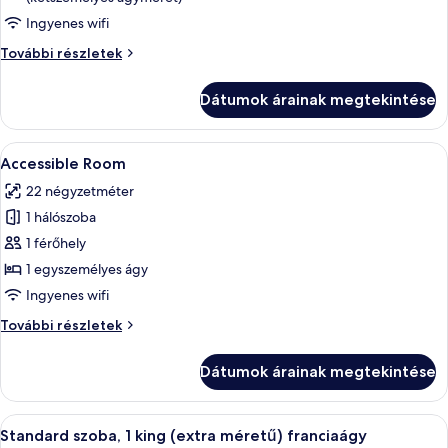
VYP
One
Ingyenes wifi
Bedroom
VYP
További részletek
Suite
One
Bedroom
Dátumok árainak megtekintése
Suite
további
részletei
A
Pehelypaplan, minibár, széf a szobában
4
Accessible Room
következő
22 négyzetméter
szoba
1 hálószoba
összes
képének
1 férőhely
megtekintése:
1 egyszemélyes ágy
Accessible
Ingyenes wifi
Room
Accessible
További részletek
Room
további
Dátumok árainak megtekintése
részletei
A
Pehelypaplan, minibár, széf a szobában
5
Standard szoba, 1 king (extra méretű) franciaágy
következő