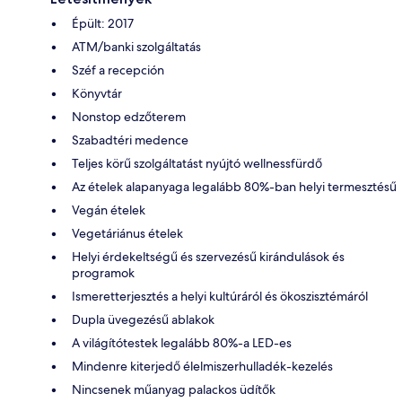
Épült: 2017
ATM/banki szolgáltatás
Széf a recepción
Könyvtár
Nonstop edzőterem
Szabadtéri medence
Teljes körű szolgáltatást nyújtó wellnessfürdő
Az ételek alapanyaga legalább 80%-ban helyi termesztésű
Vegán ételek
Vegetáriánus ételek
Helyi érdekeltségű és szervezésű kirándulások és
programok
Ismeretterjesztés a helyi kultúráról és ökoszisztémáról
Dupla üvegezésű ablakok
A világítótestek legalább 80%-a LED-es
Mindenre kiterjedő élelmiszerhulladék-kezelés
Nincsenek műanyag palackos üdítők