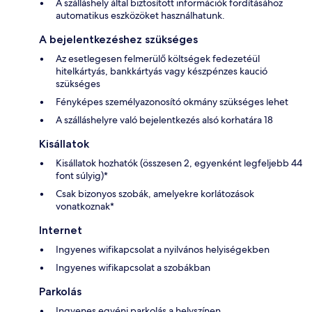
A szálláshely által biztosított információk fordításához
automatikus eszközöket használhatunk.
A bejelentkezéshez szükséges
Az esetlegesen felmerülő költségek fedezetéül
hitelkártyás, bankkártyás vagy készpénzes kaució
szükséges
Fényképes személyazonosító okmány szükséges lehet
A szálláshelyre való bejelentkezés alsó korhatára 18
Kisállatok
Kisállatok hozhatók (összesen 2, egyenként legfeljebb 44
font súlyig)*
Csak bizonyos szobák, amelyekre korlátozások
vonatkoznak*
Internet
Ingyenes wifikapcsolat a nyilvános helyiségekben
Ingyenes wifikapcsolat a szobákban
Parkolás
Ingyenes egyéni parkolás a helyszínen