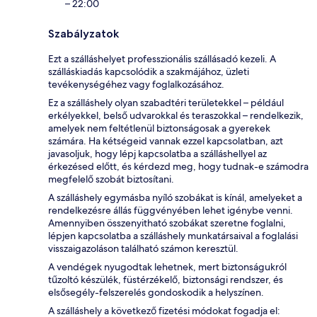
– 22:00
Szabályzatok
Ezt a szálláshelyet professzionális szállásadó kezeli. A
szálláskiadás kapcsolódik a szakmájához, üzleti
tevékenységéhez vagy foglalkozásához.
Ez a szálláshely olyan szabadtéri területekkel – például
erkélyekkel, belső udvarokkal és teraszokkal – rendelkezik,
amelyek nem feltétlenül biztonságosak a gyerekek
számára. Ha kétségeid vannak ezzel kapcsolatban, azt
javasoljuk, hogy lépj kapcsolatba a szálláshellyel az
érkezésed előtt, és kérdezd meg, hogy tudnak-e számodra
megfelelő szobát biztosítani.
A szálláshely egymásba nyíló szobákat is kínál, amelyeket a
rendelkezésre állás függvényében lehet igénybe venni.
Amennyiben összenyitható szobákat szeretne foglalni,
lépjen kapcsolatba a szálláshely munkatársaival a foglalási
visszaigazoláson található számon keresztül.
A vendégek nyugodtak lehetnek, mert biztonságukról
tűzoltó készülék, füstérzékelő, biztonsági rendszer, és
elsősegély-felszerelés gondoskodik a helyszínen.
A szálláshely a következő fizetési módokat fogadja el: