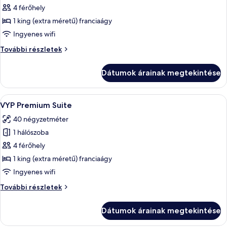
képének
4 férőhely
megtekintése:
1 king (extra méretű) franciaágy
Tryp
Ingyenes wifi
Premium
Tryp
További részletek
Suite
Premium
with
Suite
Dátumok árainak megtekintése
with
Soluna
Soluna
Beach
Beach
A
Egy modern szállodai szoba, nagy ablakka
Club
5
Club
VYP Premium Suite
következő
Access
Access
40 négyzetméter
további
szoba
részletei
1 hálószoba
összes
képének
4 férőhely
megtekintése:
1 king (extra méretű) franciaágy
VYP
Ingyenes wifi
Premium
VYP
További részletek
Suite
Premium
Suite
Dátumok árainak megtekintése
további
részletei