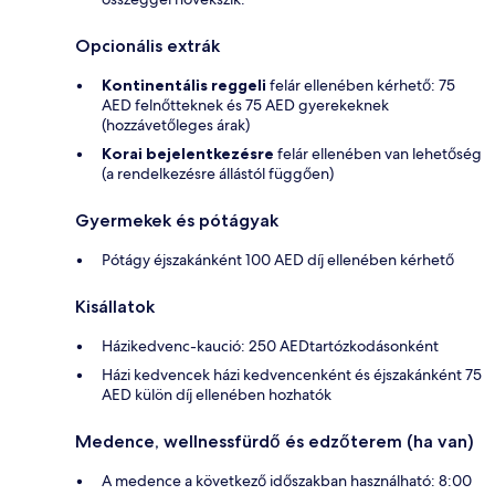
Opcionális extrák
Kontinentális reggeli
felár ellenében kérhető: 75
AED felnőtteknek és 75 AED gyerekeknek
(hozzávetőleges árak)
Korai bejelentkezésre
felár ellenében van lehetőség
(a rendelkezésre állástól függően)
Gyermekek és pótágyak
Pótágy éjszakánként 100 AED díj ellenében kérhető
Kisállatok
Házikedvenc-kaució: 250 AEDtartózkodásonként
Házi kedvencek házi kedvencenként és éjszakánként 75
AED külön díj ellenében hozhatók
Medence, wellnessfürdő és edzőterem (ha van)
A medence a következő időszakban használható: 8:00