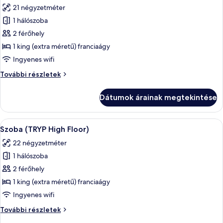
21 négyzetméter
szoba
1 hálószoba
összes
képének
2 férőhely
megtekintése:
1 king (extra méretű) franciaágy
Standard
Ingyenes wifi
szoba,
Standard
További részletek
1
szoba,
king
1
Dátumok árainak megtekintése
king
(extra
(extra
méretű)
méretű)
A
Pehelypaplan, minibár, széf a szobában
franciaágy
6
franciaágy
Szoba (TRYP High Floor)
következő
további
22 négyzetméter
részletei
szoba
1 hálószoba
összes
képének
2 férőhely
megtekintése:
1 king (extra méretű) franciaágy
Szoba
Ingyenes wifi
(TRYP
Szoba
További részletek
High
(TRYP