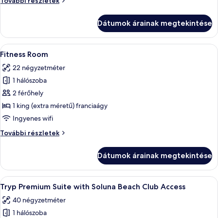
További részletek
Room
Twin
Room
Dátumok árainak megtekintése
további
részletei
A
Pehelypaplan, minibár, széf a szobában
4
Fitness Room
következő
22 négyzetméter
szoba
1 hálószoba
összes
képének
2 férőhely
megtekintése:
1 king (extra méretű) franciaágy
Fitness
Ingyenes wifi
Room
Fitness
További részletek
Room
további
Dátumok árainak megtekintése
részletei
A
Tryp Premium Suite with Soluna Beach 
9
Tryp Premium Suite with Soluna Beach Club Access
következő
40 négyzetméter
szoba
1 hálószoba
összes