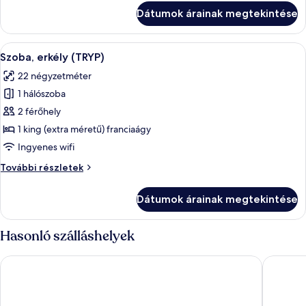
Floor)
High
Dátumok árainak megtekintése
Floor)
további
részletei
A
Pehelypaplan, minibár, széf a szobában
5
Szoba, erkély (TRYP)
következő
22 négyzetméter
szoba
1 hálószoba
összes
képének
2 férőhely
megtekintése:
1 king (extra méretű) franciaágy
Szoba,
Ingyenes wifi
erkély
Szoba,
További részletek
(TRYP)
erkély
(TRYP)
Dátumok árainak megtekintése
további
részletei
Hasonló szálláshelyek
Millennium Place Barsha Heights Hotel
Millenni