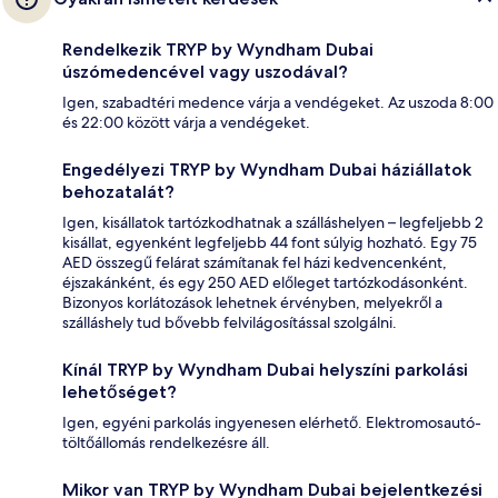
Rendelkezik TRYP by Wyndham Dubai
úszómedencével vagy uszodával?
Igen, szabadtéri medence várja a vendégeket. Az uszoda 8:00
és 22:00 között várja a vendégeket.
Engedélyezi TRYP by Wyndham Dubai háziállatok
behozatalát?
Igen, kisállatok tartózkodhatnak a szálláshelyen – legfeljebb 2
kisállat, egyenként legfeljebb 44 font súlyig hozható. Egy 75
AED összegű felárat számítanak fel házi kedvencenként,
éjszakánként, és egy 250 AED előleget tartózkodásonként.
Bizonyos korlátozások lehetnek érvényben, melyekről a
szálláshely tud bővebb felvilágosítással szolgálni.
Kínál TRYP by Wyndham Dubai helyszíni parkolási
lehetőséget?
Igen, egyéni parkolás ingyenesen elérhető. Elektromosautó-
töltőállomás rendelkezésre áll.
Mikor van TRYP by Wyndham Dubai bejelentkezési