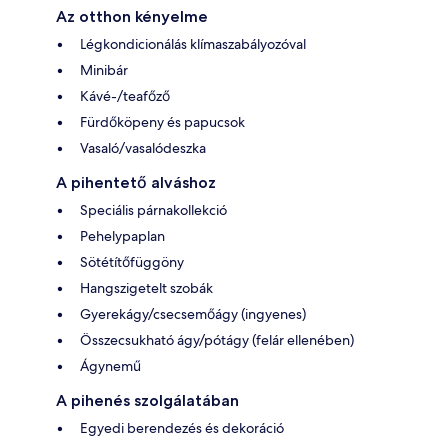
Az otthon kényelme
Légkondicionálás klímaszabályozóval
Minibár
Kávé-/teafőző
Fürdőköpeny és papucsok
Vasaló/vasalódeszka
A pihentető alváshoz
Speciális párnakollekció
Pehelypaplan
Sötétítőfüggöny
Hangszigetelt szobák
Gyerekágy/csecsemőágy (ingyenes)
Összecsukható ágy/pótágy (felár ellenében)
Ágynemű
A pihenés szolgálatában
Egyedi berendezés és dekoráció