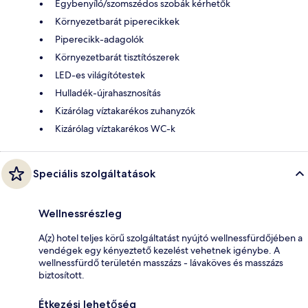
Egybenyíló/szomszédos szobák kérhetők
Környezetbarát piperecikkek
Piperecikk-adagolók
Környezetbarát tisztítószerek
LED-es világítótestek
Hulladék-újrahasznosítás
Kizárólag víztakarékos zuhanyzók
Kizárólag víztakarékos WC-k
Speciális szolgáltatások
Wellnessrészleg
A(z) hotel teljes körű szolgáltatást nyújtó wellnessfürdőjében a
vendégek egy kényeztető kezelést vehetnek igénybe. A
wellnessfürdő területén masszázs - lávaköves és masszázs
biztosított.
Étkezési lehetőség