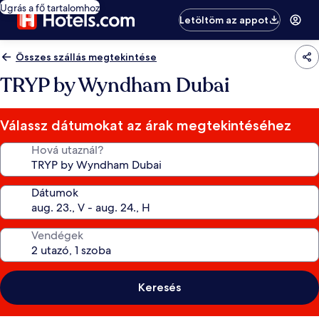
Ugrás a fő tartalomhoz
Letöltöm az appot
Összes szállás megtekintése
TRYP by Wyndham Dubai
Válassz dátumokat az árak megtekintéséhez
Hová utaznál?
Dátumok
Vendégek
Keresés