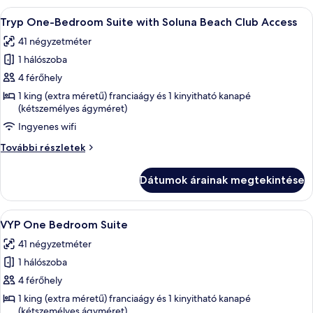
A
Egy modern nappali, melyben van egy k
8
Tryp One-Bedroom Suite with Soluna Beach Club Access
következő
41 négyzetméter
szoba
1 hálószoba
összes
képének
4 férőhely
megtekintése:
1 king (extra méretű) franciaágy és 1 kinyitható kanapé
(kétszemélyes ágyméret)
Tryp
One-
Ingyenes wifi
Bedroom
Tryp
További részletek
Suite
One-
Bedroom
with
Dátumok árainak megtekintése
Suite
Soluna
with
Beach
Soluna
A
Pehelypaplan, minibár, széf a szobában
Club
7
Beach
VYP One Bedroom Suite
következő
Club
Access
41 négyzetméter
Access
szoba
további
1 hálószoba
összes
részletei
képének
4 férőhely
megtekintése:
1 king (extra méretű) franciaágy és 1 kinyitható kanapé
(kétszemélyes ágyméret)