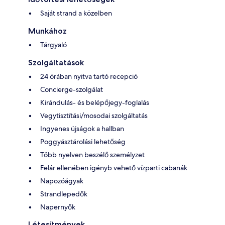
Saját strand a közelben
Munkához
Tárgyaló
Szolgáltatások
24 órában nyitva tartó recepció
Concierge-szolgálat
Kirándulás- és belépőjegy-foglalás
Vegytisztítási/mosodai szolgáltatás
Ingyenes újságok a hallban
Poggyásztárolási lehetőség
Több nyelven beszélő személyzet
Felár ellenében igényb vehető vízparti cabanák
Napozóágyak
Strandlepedők
Napernyők
Létesítmények