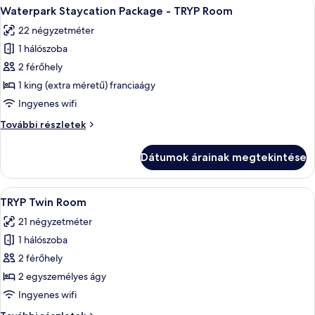
A
Egy szállodai szoba, amelyben található
10
Waterpark Staycation Package - TRYP Room
következő
22 négyzetméter
szoba
1 hálószoba
összes
képének
2 férőhely
megtekintése:
1 king (extra méretű) franciaágy
Waterpark
Ingyenes wifi
Staycation
Waterpark
További részletek
Package
Staycation
-
Package
Dátumok árainak megtekintése
-
TRYP
TRYP
Room
Room
A
Egy szállodai szoba két ággyal, íróaszta
6
további
TRYP Twin Room
következő
részletei
21 négyzetméter
szoba
1 hálószoba
összes
képének
2 férőhely
megtekintése:
2 egyszemélyes ágy
TRYP
Ingyenes wifi
Twin
TRYP