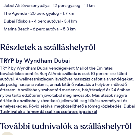
Jebel Ali Lóversenypálya
- 12 perc gyalog
- 1.1 km
The Agenda
- 20 perc gyalog
- 1.7 km
Dubai Főiskola
- 4 perc autóval
- 3.4 km
Marina Beach
- 6 perc autóval
- 5.3 km
Részletek a szálláshelyről
TRYP by Wyndham Dubai
TRYP by Wyndham Dubai vendégeként Mall of the Emirates
bevásárlóközpont és Burj Al Arab szálloda is csak 10 percre lesz tőled
autóval. A wellnessrészlegen lávaköves masszázs csábítja a vendégeket,
aki pedig harapna valamit, annak kitűnő választás a helyben működő
étterem. A szálláshely szabadtéri medence, bár/társalgó és 24 órában
nyitva tartó edzőterem jóvoltából még nívósabb. Más utazók nagyra
értékelik a szálláshely következő jellemzőit: segítőkész személyzet és
elhelyezkedés. Rövid sétával megközelíthető a tömegközlekedés: Dubai
Internet City metróállomás 13 perc séta.
Tudnivalók a lemondással kapcsolatos jogaidról
További tudnivalók a szálláshelyről