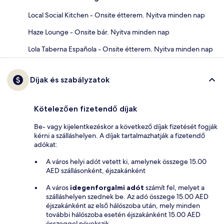
Local Social Kitchen - Onsite étterem. Nyitva minden nap
Haze Lounge - Onsite bár. Nyitva minden nap
Lola Taberna Española - Onsite étterem. Nyitva minden nap
Díjak és szabályzatok
Kötelezően fizetendő díjak
Be- vagy kijelentkezéskor a következő díjak fizetését fogják
kérni a szálláshelyen. A díjak tartalmazhatják a fizetendő
adókat:
A város helyi adót vetett ki, amelynek összege 15.00
AED szállásonként, éjszakánként
A város
idegenforgalmi adót
számít fel, melyet a
szálláshelyen szednek be. Az adó összege 15.00 AED
éjszakánként az első hálószoba után, mely minden
további hálószoba esetén éjszakánként 15.00 AED
összeggel növekszik.