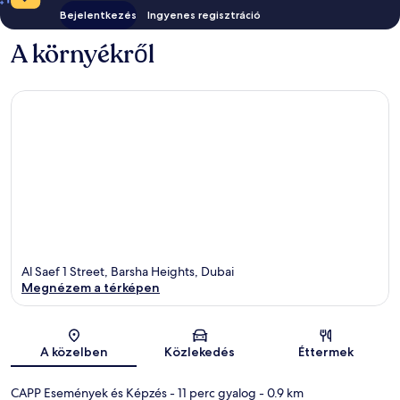
Bejelentkezés
Ingyenes regisztráció
A környékről
Al Saef 1 Street, Barsha Heights, Dubai
Megnézem a térképen
Térkép
A közelben
Közlekedés
Éttermek
CAPP Események és Képzés
- 11 perc gyalog
- 0.9 km