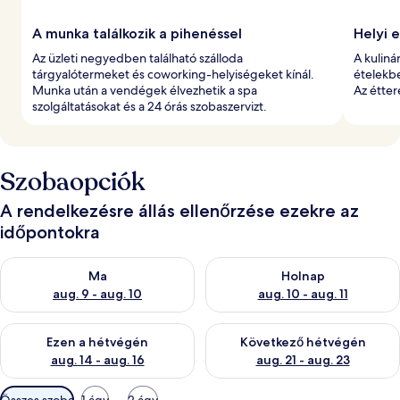
A munka találkozik a pihenéssel
Helyi 
Az üzleti negyedben található szálloda
A kuliná
tárgyalótermeket és coworking-helyiségeket kínál.
ételekb
Munka után a vendégek élvezhetik a spa
Az étter
szolgáltatásokat és a 24 órás szobaszervizt.
Szobaopciók
A rendelkezésre állás ellenőrzése ezekre az
időpontokra
A ma esti rendelkezésre állás ellenőrzése: aug. 9 - aug. 10
A holnapi rendelkezésre állás e
Ma
Holnap
aug. 9 - aug. 10
aug. 10 - aug. 11
A mostani hétvégi rendelkezésre állás ellenőrzése: aug. 14 - au
A következő hétvégi rendelkezé
Ezen a hétvégén
Következő hétvégén
aug. 14 - aug. 16
aug. 21 - aug. 23
Szobákhoz
Összes szoba
1 ágy
2 ágy