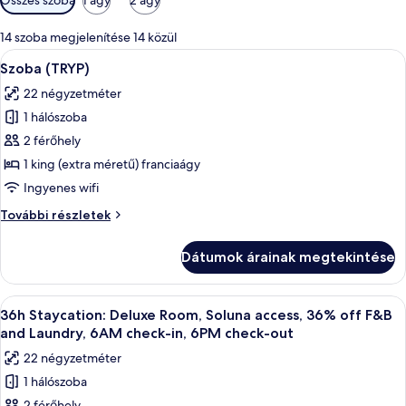
rendelkezésre
álló
14 szoba megjelenítése 14 közül
szűrők
A
Szoba (TRYP) | Pehelypaplan, minibár, 
6
Szoba (TRYP)
következő
22 négyzetméter
szoba
1 hálószoba
összes
képének
2 férőhely
megtekintése:
1 king (extra méretű) franciaágy
Szoba
Ingyenes wifi
(TRYP)
Szoba
További részletek
(TRYP)
további
Dátumok árainak megtekintése
részletei
A
Egy szállodai szoba, amelyben egy nagy
5
36h Staycation: Deluxe Room, Soluna access, 36% off F&B
következő
and Laundry, 6AM check-in, 6PM check-out
szoba
22 négyzetméter
összes
1 hálószoba
képének
2 férőhely