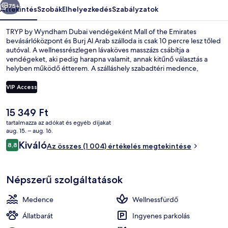
75+
Áttekintés
Szobák
Elhelyezkedés
Szabályzatok
TRYP by Wyndham Dubai vendégeként Mall of the Emirates
bevásárlóközpont és Burj Al Arab szálloda is csak 10 percre lesz tőled
autóval. A wellnessrészlegen lávaköves masszázs csábítja a
vendégeket, aki pedig harapna valamit, annak kitűnő választás a
helyben működő étterem. A szálláshely szabadtéri medence,
bár/társalgó és 24 órában nyitva tartó edzőterem jóvoltából még
nívósabb. Más utazók nagyra értékelik a szálláshely következő
VIP Access
jellemzőit: segítőkész személyzet és elhelyezkedés. Rövid sétával
megközelíthető a tömegközlekedés: Dubai Internet City
A
15 349 Ft
metróállomás 13 perc séta.
Szabadtéri medence
jelenlegi
tartalmazza az adókat és egyéb díjakat
ár
aug. 15. – aug. 16.
15 349 Ft
Értékelések
Kiváló
8,8
Az összes (1 004) értékelés megtekintése
8,8 ennyiből: 10
Népszerű szolgáltatások
Medence
Wellnessfürdő
Állatbarát
Ingyenes parkolás