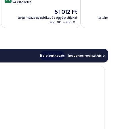
ennyiből:
Kiváló,
174 értékelés
10,
159
Az
51 012 Ft
Csodálatos,
értékelés
ár
174
tartalmazza az adókat és egyéb díjakat
tartalmazza az adóka
51 012 Ft
aug. 30. – aug. 31.
értékelés
Bejelentkezés
Ingyenes regisztráció