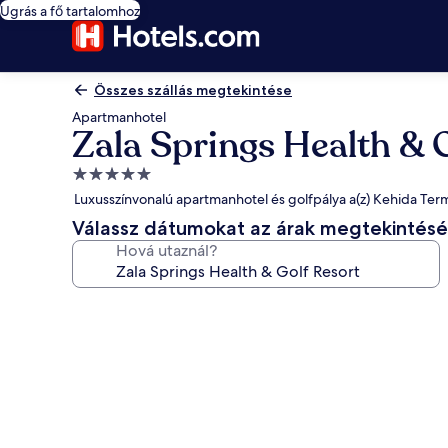
Ugrás a fő tartalomhoz
Összes szállás megtekintése
Apartmanhotel
Zala Springs Health & 
5.0
csillagos
Luxusszínvonalú apartmanhotel és golfpálya a(z) Kehida Te
szálláshely
Válassz dátumokat az árak megtekintés
Hová utaznál?
A(z)
Zala
Springs
Health
&