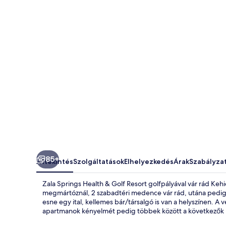
Golf
Resort
képgalériája
85+
Áttekintés
Szolgáltatások
Elhelyezkedés
Árak
Szabályza
Zala Springs Health & Golf Resort golfpályával vár rád K
megmártóznál, 2 szabadtéri medence vár rád, utána pedig h
esne egy ital, kellemes bár/társalgó is van a helyszínen. 
apartmanok kényelmét pedig többek között a következők 