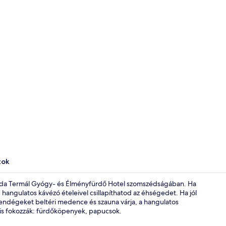
Wellnessfür
tok
ehida Termál Gyógy- és Élményfürdő Hotel szomszédságában. Ha
angulatos kávézó ételeivel csillapíthatod az éhségedet. Ha jól
A vendégeket beltéri medence és szauna várja, a hangulatos
Recepció
is fokozzák: fürdőköpenyek, papucsok.