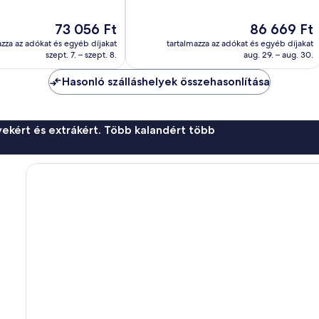
Csodálatos,
161
Az
Az
73 056 Ft
86 669 Ft
értékelés
ár
ár
azza az adókat és egyéb díjakat
tartalmazza az adókat és egyéb díjakat
73 056 Ft
86 669 Ft
szept. 7. – szept. 8.
aug. 29. – aug. 30.
Hasonló szálláshelyek összehasonlítása
ekért és extrákért. Több kalandért több