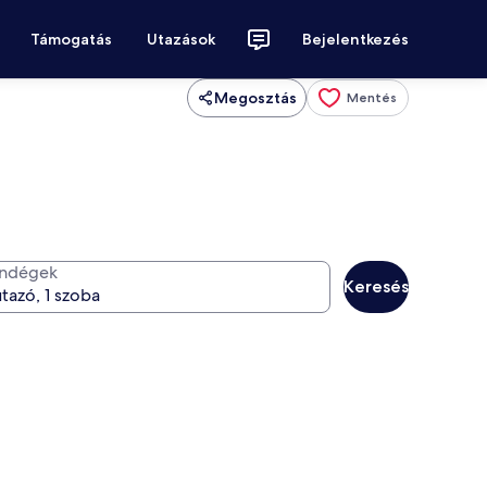
Támogatás
Utazások
Bejelentkezés
Megosztás
Mentés
ndégek
Keresés