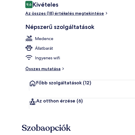
Értékelések
Kivételes
9,6
9,6 ennyiből: 10
Az összes (18) értékelés megtekintése
Wellnessfürd
Népszerű szolgáltatások
Medence
Állatbarát
Ingyenes wifi
Összes mutatása
Főbb szolgáltatások
(12)
Az otthon érzése
(6)
Szobaopciók