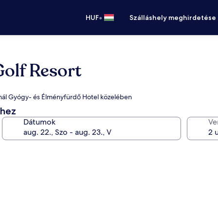
•
HUF
Szálláshely meghirdetése
Golf Resort
rmál Gyógy- és Élményfürdő Hotel közelében
éhez
Dátumok
Ve