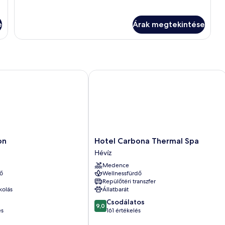
e
Árak megtekintése
Hotel Carbona Thermal Spa
Hotel
on
Hotel Carbona Thermal Spa
Carbona
Hévíz
Thermal
Medence
Spa
ő
Wellnessfürdő
Hévíz
Repülőtéri transzfer
kolás
Állatbarát
9.0
Csodálatos
9,0
ennyiből:
és
161 értékelés
10,