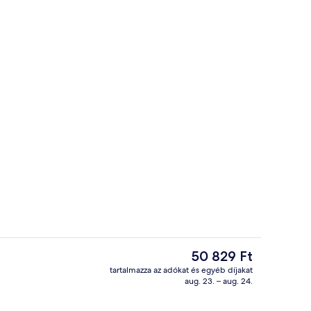
dő
Jóga
A
50 829 Ft
jelenlegi
tartalmazza az adókat és egyéb díjakat
ár
aug. 23. – aug. 24.
Úszómedence
50 829 Ft