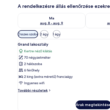
A rendelkezésre állás ellenőrzése ezekr
A ma esti rendelkezésre állás ellenőrzése: aug. 8 - a
A holnapi rend
Ma
aug. 8 - aug. 9
a
Szobákhoz
Összes szoba
2 ágy
1 ágy
rendelkezésre
A
Egy modern nappali, amelyben v
álló
8
Grand lakosztály
következő
szűrők
Kertre néző kilátás
szoba
70 négyzetméter
összes
képének
2 hálószoba
megtekintése:
6 férőhely
Grand
2 king (extra méretű) franciaágy
lakosztály
Ingyenes wifi
Grand
További részletek
lakosztály
további
részletei
Árak megtekintés