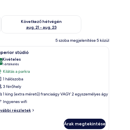
ellenőrzése: aug. 14 - aug. 16
A következő hétvégi rendelkezésre állás ellenőrzése: aug. 21 -
Következő hétvégén
aug. 21 - aug. 23
5 szoba megjelenítése 5 közül
y televízió, az asztalon pedig egy laptop található.
y nagy ágy, a falra szerelt televízió és egy tolóajtós üvegportál található, a
Egy modern hálószoba, amelyben egy nagy ágy, 
6
perior stúdió
övetkező
Kivételes
zoba
,0
10-ből 10,0
(1
1 értékelés
sszes
értékelés)
Kilátás a parkra
épének
1 hálószoba
egtekintése:
3 férőhely
uperior
1 king (extra méretű) franciaágy VAGY 2 egyszemélyes ágy
túdió
Ingyenes wifi
perior
vábbi részletek
údió
vábbi
Árak megtekintése
szletei