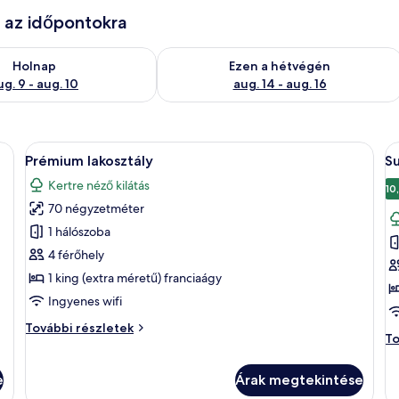
e az időpontokra
ug. 9
elkezésre állás ellenőrzése: aug. 9 - aug. 10
A mostani hétvégi rendelkezésre állás 
Holnap
Ezen a hétvégén
ug. 9 - aug. 10
aug. 14 - aug. 16
an egy kanapé, egy dohányasztal és egy étkezőasztal. A falra van szerelve eg
A
Egy modern szállodai szoba, amelyben eg
A
14
Prémium lakosztály
Su
következő
k
Kertre néző kilátás
szoba
s
10
70 négyzetméter
összes
ö
képének
k
1 hálószoba
megtekintése:
m
4 férőhely
Prémium
S
1 king (extra méretű) franciaágy
lakosztály
s
Ingyenes wifi
Prémium
További részletek
Su
To
lakosztály
st
további
to
részletei
e
Árak megtekintése
ré