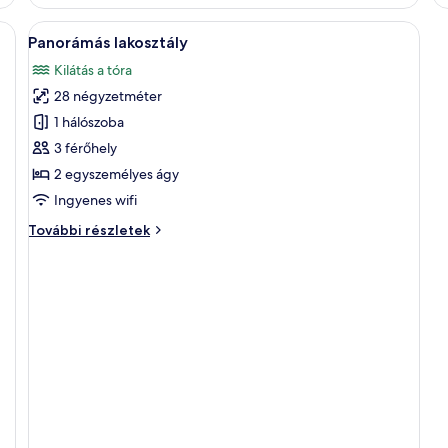
A
Egy modern szállodai szoba, amelyben eg
5
Panorámás lakosztály
következő
Kilátás a tóra
szoba
28 négyzetméter
összes
képének
1 hálószoba
megtekintése:
3 férőhely
Panorámás
2 egyszemélyes ágy
lakosztály
Ingyenes wifi
Panorámás
További részletek
lakosztály
további
részletei