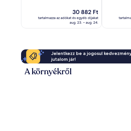
Csodálatos,
Kivételes,
62
164
Az
30 882 Ft
értékelés
értékelés
ár
tartalmazza az adókat és egyéb díjakat
tartalm
30 882 Ft
aug. 23. – aug. 24.
Jelentkezz be a jogosul kedvezmény
jutalom jár!
A környékről