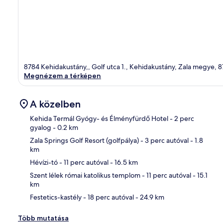
8784 Kehidakustány,, Golf utca 1., Kehidakustány, Zala megye, 
Megnézem a térképen
A közelben
Kehida Termál Gyógy- és Élményfürdő Hotel
- 2 perc
gyalog
- 0.2 km
Zala Springs Golf Resort (golfpálya)
- 3 perc autóval
- 1.8
Tér
km
Hévízi-tó
- 11 perc autóval
- 16.5 km
Szent lélek római katolikus templom
- 11 perc autóval
- 15.1
km
Festetics-kastély
- 18 perc autóval
- 24.9 km
Több mutatása