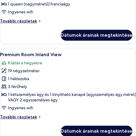
Deluxe
1 queen (nagyméretű) franciaágy
lakosztály,
Ingyenes wifi
privát
Deluxe
További részletek
medence,
lakosztály,
kerti
privát
Dátumok árainak megtekintése
medence,
kerti
további
A
1 hálószoba, minibár, széf a szobában é
6
részletei
Premium Room Inland View
következő
Kilátás a hegyekre
szoba
19 négyzetméter
összes
képének
1 hálószoba
megtekintése:
3 férőhely
Premium
1 kétszemélyes ágy és 1 kinyitható kanapé (egyszemélyes ágy méret)
Room
VAGY 2 egyszemélyes ágy
Inland
Ingyenes wifi
View
Premium
További részletek
Room
Inland
Dátumok árainak megtekintése
View