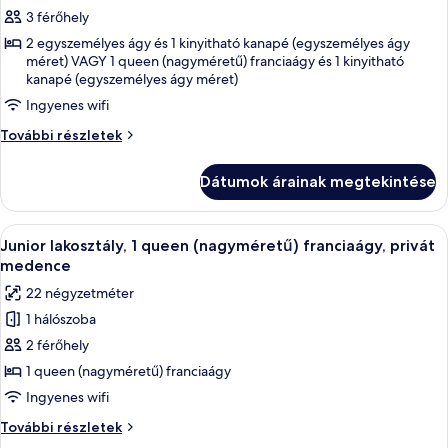
megtekintése:
3 férőhely
Deluxe
2 egyszemélyes ágy és 1 kinyitható kanapé (egyszemélyes ágy
Room
méret) VAGY 1 queen (nagyméretű) franciaágy és 1 kinyitható
kanapé (egyszemélyes ágy méret)
Sea
View
Ingyenes wifi
with
Deluxe
További részletek
Business
Room
Sea
Lounge
Dátumok árainak megtekintése
View
Access
with
Business
A
Egy szállodai szoba, amelyben található
8
Lounge
Junior lakosztály, 1 queen (nagyméretű) franciaágy, privát
következő
Access
medence
további
szoba
22 négyzetméter
részletei
összes
1 hálószoba
képének
2 férőhely
megtekintése:
Junior
1 queen (nagyméretű) franciaágy
lakosztály,
Ingyenes wifi
1
Junior
További részletek
queen
lakosztály,