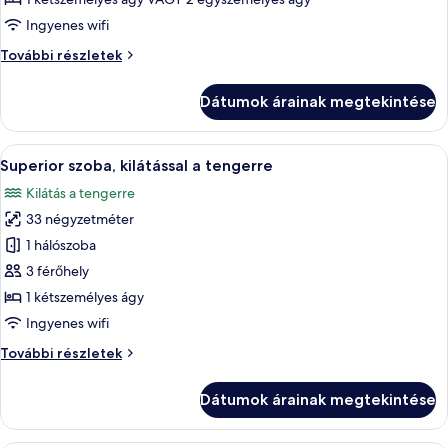
két
Ingyenes wifi
külön
Szoba
További részletek
ággyal,
két
kilátással
külön
Dátumok árainak megtekintése
a
ággyal,
kilátással
tengerre
a
A
Egy modern szállodai szoba, amelyben 
5
tengerre
Superior szoba, kilátással a tengerre
következő
további
Kilátás a tengerre
részletei
szoba
33 négyzetméter
összes
képének
1 hálószoba
megtekintése:
3 férőhely
Superior
1 kétszemélyes ágy
szoba,
Ingyenes wifi
kilátással
Superior
További részletek
a
szoba,
tengerre
kilátással
Dátumok árainak megtekintése
a
tengerre
további