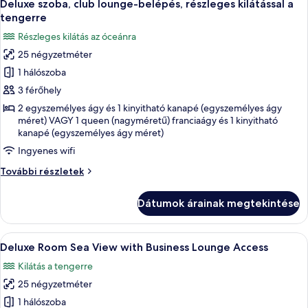
7
Lounge
Deluxe szoba, club lounge-belépés, részleges kilátással a
következő
Access
tengerre
további
szoba
Részleges kilátás az óceánra
részletei
összes
25 négyzetméter
képének
1 hálószoba
megtekintése:
Deluxe
3 férőhely
szoba,
2 egyszemélyes ágy és 1 kinyitható kanapé (egyszemélyes ágy
méret) VAGY 1 queen (nagyméretű) franciaágy és 1 kinyitható
club
kanapé (egyszemélyes ágy méret)
lounge-
Ingyenes wifi
belépés,
részleges
Deluxe
További részletek
szoba,
kilátással
club
a
Dátumok árainak megtekintése
lounge-
tengerre
belépés,
részleges
A
Egy erkély, melyen két fehér szék, egy k
8
kilátással
Deluxe Room Sea View with Business Lounge Access
következő
a
Kilátás a tengerre
tengerre
szoba
további
25 négyzetméter
összes
részletei
képének
1 hálószoba