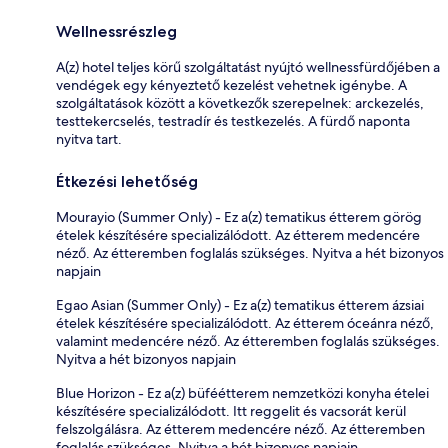
Wellnessrészleg
A(z) hotel teljes körű szolgáltatást nyújtó wellnessfürdőjében a
vendégek egy kényeztető kezelést vehetnek igénybe. A
szolgáltatások között a következők szerepelnek: arckezelés,
testtekercselés, testradír és testkezelés. A fürdő naponta
nyitva tart.
Étkezési lehetőség
Mourayio (Summer Only) - Ez a(z) tematikus étterem görög
ételek készítésére specializálódott. Az étterem medencére
néző. Az étteremben foglalás szükséges. Nyitva a hét bizonyos
napjain
Egao Asian (Summer Only) - Ez a(z) tematikus étterem ázsiai
ételek készítésére specializálódott. Az étterem óceánra néző,
valamint medencére néző. Az étteremben foglalás szükséges.
Nyitva a hét bizonyos napjain
Blue Horizon - Ez a(z) büféétterem nemzetközi konyha ételei
készítésére specializálódott. Itt reggelit és vacsorát kerül
felszolgálásra. Az étterem medencére néző. Az étteremben
foglalás szükséges. Nyitva a hét bizonyos napjain