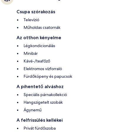
Csupa szórakozás
Televízió
Műholdas csatornák
Az otthon kényelme
Légkondicionálás
Minibár
Kávé-/teafőző
Elektromos vízforraló
Fürdőköpeny és papucsok
A pihentető alváshoz
Speciális párnakollekció
Hangszigetelt szobák
Ágynemű
A felfrissülés kellékei
Privát fürdőszoba