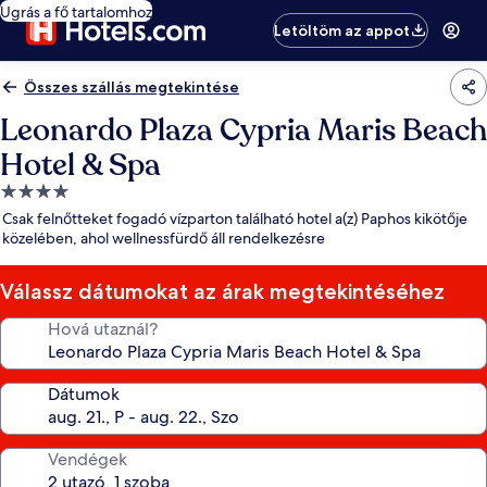
Ugrás a fő tartalomhoz
Letöltöm az appot
Összes szállás megtekintése
Leonardo Plaza Cypria Maris Beach
Hotel & Spa
4.0
csillagos
Csak felnőtteket fogadó vízparton található hotel a(z) Paphos kikötője
szálláshely
közelében, ahol wellnessfürdő áll rendelkezésre
Válassz dátumokat az árak megtekintéséhez
Hová utaznál?
Dátumok
Vendégek