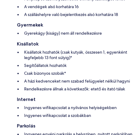
A vendégek alsó korhatára 16
A szálláshelyre való bejelentkezés alsó korhatára 18
Gyermekek
Gyerekágy (kiságy) nem áll rendelkezésre
Kisállatok
Kisállatok hozhatók (csak kutyák, összesen 1, egyenként
legfeljebb 13 font súlyig)*
Segítőállatok hozhatók
Csak bizonyos szobák*
A házi kedvenceket nem szabad felügyelet nélkül hagyni
Rendelkezésre állnak a következők: etető és itató tálak
Internet
Ingyenes wifikapcsolat a nyilvános helyiségekben
Ingyenes wifikapcsolat a szobákban
Parkolás
Ingyenes egyéni parkolás a helyszínen, nyitott parkolóban