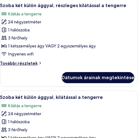
A
1 hálószoba, minibár, széf a szobában é
5
további
Szoba két külön ággyal, részleges kilátással a tengerre
következő
részletei
Kilátás a tengerre
szoba
24 négyzetméter
összes
képének
1 hálószoba
megtekintése:
3 férőhely
Szoba
1 kétszemélyes ágy VAGY 2 egyszemélyes ágy
két
Ingyenes wifi
külön
Szoba
További részletek
ággyal,
két
részleges
külön
Dátumok árainak megtekintése
kilátással
ággyal,
részleges
a
kilátással
A
1 hálószoba, minibár, széf a szobában é
tengerre
5
a
Szoba két külön ággyal, kilátással a tengerre
következő
tengerre
Kilátás a tengerre
további
szoba
részletei
24 négyzetméter
összes
képének
1 hálószoba
megtekintése:
3 férőhely
Szoba
1 kétszemélyes ágy VAGY 2 egyszemélyes ágy