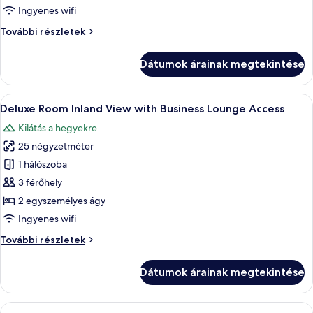
lakosztály,
Ingyenes wifi
kilátással
Elnöki
További részletek
a
lakosztály,
tengerre
kilátással
Dátumok árainak megtekintése
a
tengerre
további
A
1 hálószoba, minibár, széf a szobában é
7
részletei
Deluxe Room Inland View with Business Lounge Access
következő
Kilátás a hegyekre
szoba
25 négyzetméter
összes
képének
1 hálószoba
megtekintése:
3 férőhely
Deluxe
2 egyszemélyes ágy
Room
Ingyenes wifi
Inland
Deluxe
További részletek
View
Room
with
Inland
Dátumok árainak megtekintése
Business
View
with
Lounge
Business
A
1 hálószoba, minibár, széf a szobában é
Access