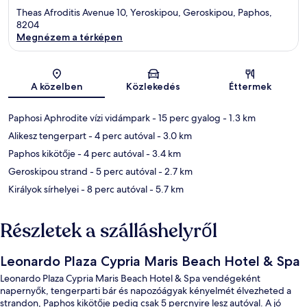
Theas Afroditis Avenue 10, Yeroskipou, Geroskipou, Paphos,
8204
Megnézem a térképen
Térkép
A közelben
Közlekedés
Éttermek
Paphosi Aphrodite vízi vidámpark
- 15 perc gyalog
- 1.3 km
Alikesz tengerpart
- 4 perc autóval
- 3.0 km
Paphos kikötője
- 4 perc autóval
- 3.4 km
Geroskipou strand
- 5 perc autóval
- 2.7 km
Királyok sírhelyei
- 8 perc autóval
- 5.7 km
Részletek a szálláshelyről
Leonardo Plaza Cypria Maris Beach Hotel & Spa
Leonardo Plaza Cypria Maris Beach Hotel & Spa vendégeként
napernyők, tengerparti bár és napozóágyak kényelmét élvezheted a
strandon, Paphos kikötője pedig csak 5 percnyire lesz autóval. A jó