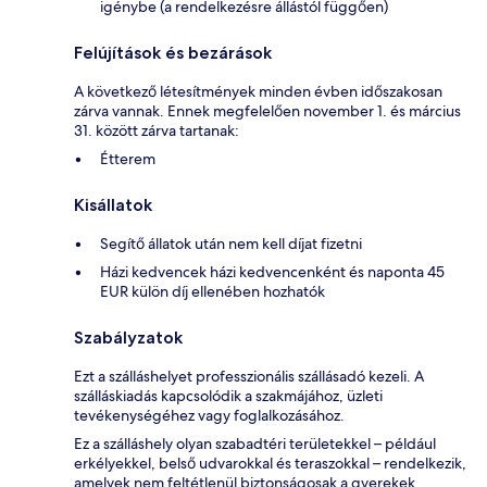
igénybe (a rendelkezésre állástól függően)
Felújítások és bezárások
A következő létesítmények minden évben időszakosan
zárva vannak. Ennek megfelelően november 1. és március
31. között zárva tartanak:
Étterem
Kisállatok
Segítő állatok után nem kell díjat fizetni
Házi kedvencek házi kedvencenként és naponta 45
EUR külön díj ellenében hozhatók
Szabályzatok
Ezt a szálláshelyet professzionális szállásadó kezeli. A
szálláskiadás kapcsolódik a szakmájához, üzleti
tevékenységéhez vagy foglalkozásához.
Ez a szálláshely olyan szabadtéri területekkel – például
erkélyekkel, belső udvarokkal és teraszokkal – rendelkezik,
amelyek nem feltétlenül biztonságosak a gyerekek