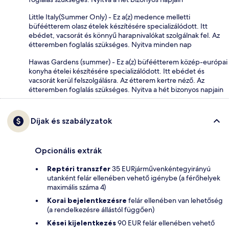
Little Italy(Summer Only) - Ez a(z) medence melletti
büféétterem olasz ételek készítésére specializálódott. Itt
ebédet, vacsorát és könnyű harapnivalókat szolgálnak fel. Az
étteremben foglalás szükséges. Nyitva minden nap
Hawas Gardens (summer) - Ez a(z) büféétterem közép-európai
konyha ételei készítésére specializálódott. Itt ebédet és
vacsorát kerül felszolgálásra. Az étterem kertre néző. Az
étteremben foglalás szükséges. Nyitva a hét bizonyos napjain
Díjak és szabályzatok
Opcionális extrák
Reptéri transzfer
35 EURjárművenkéntegyirányú
utanként felár ellenében vehető igénybe (a férőhelyek
maximális száma 4)
Korai bejelentkezésre
felár ellenében van lehetőség
(a rendelkezésre állástól függően)
Kései kijelentkezés
90 EUR felár ellenében vehető