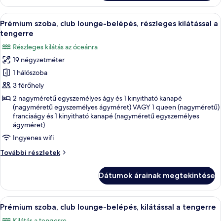
további
részletei
A
1 hálószoba, minibár, széf a szobában é
6
Prémium szoba, club lounge-belépés, részleges kilátással a
következő
tengerre
szoba
Részleges kilátás az óceánra
összes
19 négyzetméter
képének
1 hálószoba
megtekintése:
Prémium
3 férőhely
szoba,
2 nagyméretű egyszemélyes ágy és 1 kinyitható kanapé
(nagyméretű egyszemélyes ágyméret) VAGY 1 queen (nagyméretű)
club
franciaágy és 1 kinyitható kanapé (nagyméretű egyszemélyes
lounge-
ágyméret)
belépés,
Ingyenes wifi
részleges
Prémium
További részletek
kilátással
szoba,
a
club
Dátumok árainak megtekintése
tengerre
lounge-
belépés,
részleges
A
1 hálószoba, minibár, széf a szobában é
6
kilátással
Prémium szoba, club lounge-belépés, kilátással a tengerre
következő
a
Kilátás a tengerre