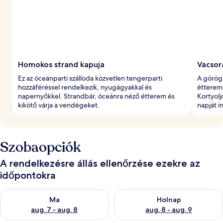
Homokos strand kapuja
Vacsor
Ez az óceánparti szálloda közvetlen tengerparti
A görög,
hozzáféréssel rendelkezik, nyugágyakkal és
étterem
napernyőkkel. Strandbár, óceánra néző étterem és
Kortyolj
kikötő várja a vendégeket.
napját i
Szobaopciók
A rendelkezésre állás ellenőrzése ezekre az
időpontokra
A ma esti rendelkezésre állás ellenőrzése: aug. 7 - aug. 8
A holnapi rendelkezésre állás e
Ma
Holnap
aug. 7 - aug. 8
aug. 8 - aug. 9