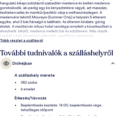
hangulatú kikapcsolódásról szabadtéri medence és beltéri medence
gondoskodik, aki pedig egy kis kényeztetésre vágyik, azt masszázs,
testtekercselés és manikűr/pedikűr várja a wellnessrészlegen. A
medencére tekintő Mourayio (Summer Only) a helyszíni 5 étterem
egyike, ahol 3 bár/társalgó is található. Az étterem kínálata: görög
ételek. A mediterrán stílusú hotel vendégei emellett a következőket is
élvezhetik: kikötő, medence melletti bár és edzőterem. Más utazók
imádják a hely következó jellemzőit: segítőkész személyzet.
Több részlet a szállásról
További tudnivalók a szálláshelyről
Dióhéjban
A szálláshely mérete
382 szoba
6 emelet
Érkezés/távozás
Bejelentkezés kezdete: 14:00, bejelentkezés vége:
tetszőleges időpont