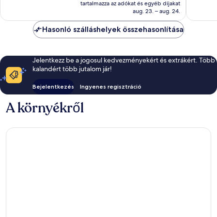
ár
554
559
tartalmazza az adókat és egyéb díjakat
72 433 Ft
aug. 23. – aug. 24.
értékelés
értékelé
Hasonló szálláshelyek összehasonlítása
Jelentkezz be a jogosul kedvezményekért és extrákért. Több
kalandért több jutalom jár!
Bejelentkezés
Ingyenes regisztráció
A környékről