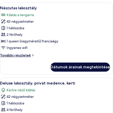
további
A
Egy modern szállodaszoba, amelyben egy 
5
részletei
Nászutas lakosztály
következő
Kilátás a tengerre
szoba
42 négyzetméter
összes
képének
1 hálószoba
megtekintése:
2 férőhely
Nászutas
1 queen (nagyméretű) franciaágy
lakosztály
Ingyenes wifi
Nászutas
További részletek
lakosztály
további
Dátumok árainak megtekintése
részletei
A
Egy szállodai szoba, amelyben található
9
Deluxe lakosztály, privát medence, kerti
következő
Kertre néző kilátás
szoba
42 négyzetméter
összes
képének
1 hálószoba
megtekintése:
4 férőhely