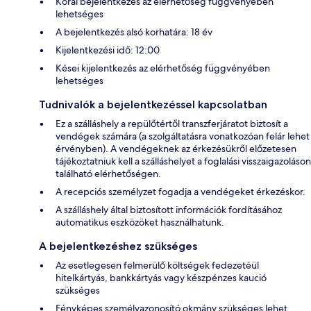
Korai bejelentkezés az elérhetőség függvényében
lehetséges
A bejelentkezés alsó korhatára: 18 év
Kijelentkezési idő: 12:00
Kései kijelentkezés az elérhetőség függvényében
lehetséges
Tudnivalók a bejelentkezéssel kapcsolatban
Ez a szálláshely a repülőtértől transzferjáratot biztosít a
vendégek számára (a szolgáltatásra vonatkozóan felár lehet
érvényben). A vendégeknek az érkezésükről előzetesen
tájékoztatniuk kell a szálláshelyet a foglalási visszaigazoláson
található elérhetőségen.
A recepciós személyzet fogadja a vendégeket érkezéskor.
A szálláshely által biztosított információk fordításához
automatikus eszközöket használhatunk.
A bejelentkezéshez szükséges
Az esetlegesen felmerülő költségek fedezetéül
hitelkártyás, bankkártyás vagy készpénzes kaució
szükséges
Fényképes személyazonosító okmány szükséges lehet