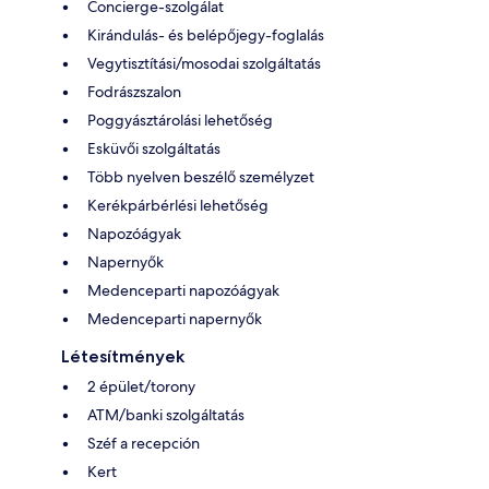
Concierge-szolgálat
Kirándulás- és belépőjegy-foglalás
Vegytisztítási/mosodai szolgáltatás
Fodrászszalon
Poggyásztárolási lehetőség
Esküvői szolgáltatás
Több nyelven beszélő személyzet
Kerékpárbérlési lehetőség
Napozóágyak
Napernyők
Medenceparti napozóágyak
Medenceparti napernyők
Létesítmények
2 épület/torony
ATM/banki szolgáltatás
Széf a recepción
Kert