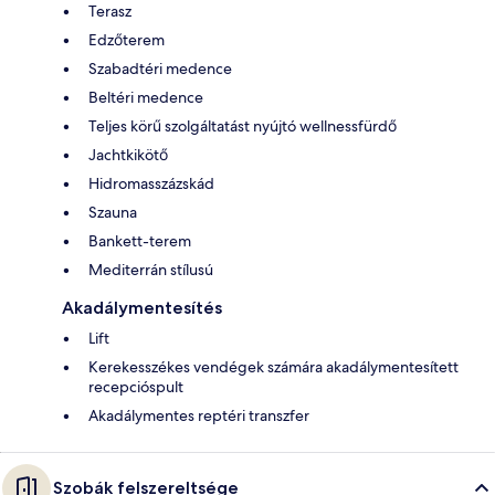
Terasz
Edzőterem
Szabadtéri medence
Beltéri medence
Teljes körű szolgáltatást nyújtó wellnessfürdő
Jachtkikötő
Hidromasszázskád
Szauna
Bankett-terem
Mediterrán stílusú
Akadálymentesítés
Lift
Kerekesszékes vendégek számára akadálymentesített
recepcióspult
Akadálymentes reptéri transzfer
Szobák felszereltsége