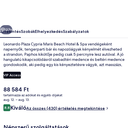
Beach
Hotel
&
őző
Következő
Spa
127+
Áttekintés
Szobák
Elhelyezkedés
Szabályzatok
képgalériája
Leonardo Plaza Cypria Maris Beach Hotel & Spa vendégeként
napernyők, tengerparti bár és napozóágyak kényelmét élvezheted
a strandon, Paphos kikötője pedig csak 5 percnyire lesz autóval. A jó
hangulatú kikapcsolódásról szabadtéri medence és beltéri medence
gondoskodik, aki pedig egy kis kényeztetésre vágyik, azt masszázs,
testtekercselés és manikűr/pedikűr várja a wellnessrészlegen. A
medencére tekintő Mourayio (Summer Only) a helyszíni 5 étterem
VIP Access
egyike, ahol 3 bár/társalgó is található. Az étterem kínálata: görög
ételek. A mediterrán stílusú hotel vendégei emellett a következőket
A
88 584 Ft
is élvezhetik: kikötő, medence melletti bár és edzőterem. Más
Beltéri medence, szabadtéri medence
jelenlegi
utazók imádják a hely következó jellemzőit: segítőkész személyzet.
tartalmazza az adókat és egyéb díjakat
ár
aug. 12. – aug. 13.
88 584 Ft
Értékelések
Kiváló
8,8
Az összes (430) értékelés megtekintése
8,8 ennyiből: 10
Népszerű szolgáltatások