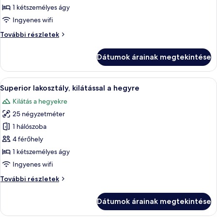
Swim
1 kétszemélyes ágy
Up
Ingyenes wifi
Superior
Swim
További részletek
Room
Up
Superior
Dátumok árainak megtekintése
Room
további
részletei
A
1 hálószoba, minibár, széf a szobában é
6
Superior lakosztály, kilátással a hegyre
következő
Kilátás a hegyekre
szoba
25 négyzetméter
összes
képének
1 hálószoba
megtekintése:
4 férőhely
Superior
1 kétszemélyes ágy
lakosztály,
Ingyenes wifi
kilátással
Superior
További részletek
a
lakosztály,
hegyre
kilátással
Dátumok árainak megtekintése
a
hegyre