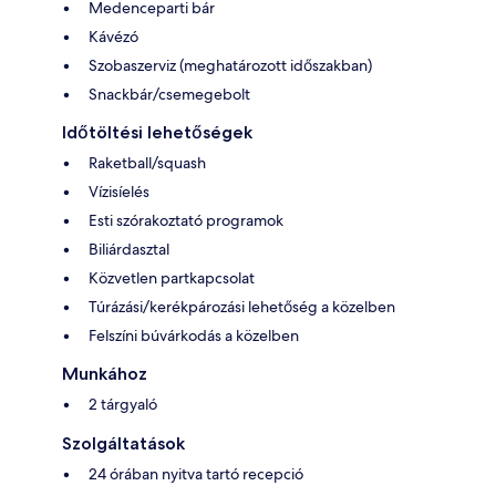
Medenceparti bár
Kávézó
Szobaszerviz (meghatározott időszakban)
Snackbár/csemegebolt
Időtöltési lehetőségek
Raketball/squash
Vízisíelés
Esti szórakoztató programok
Biliárdasztal
Közvetlen partkapcsolat
Túrázási/kerékpározási lehetőség a közelben
Felszíni búvárkodás a közelben
Munkához
2 tárgyaló
Szolgáltatások
24 órában nyitva tartó recepció