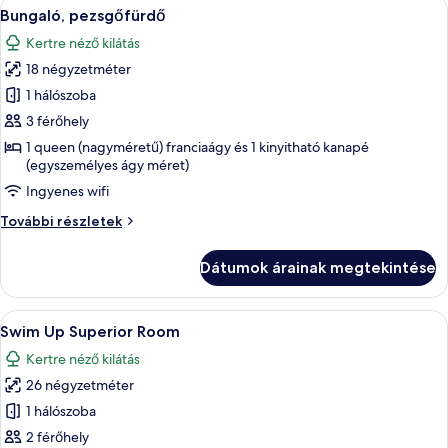
A
Egy szállodai szoba, amelyben találhat
8
részletei
Bungaló, pezsgőfürdő
következő
Kertre néző kilátás
szoba
18 négyzetméter
összes
képének
1 hálószoba
megtekintése:
3 férőhely
Bungaló,
1 queen (nagyméretű) franciaágy és 1 kinyitható kanapé
pezsgőfürdő
(egyszemélyes ágy méret)
Ingyenes wifi
Bungaló,
További részletek
pezsgőfürdő
további
Dátumok árainak megtekintése
részletei
A
Egy szállodai szoba, amelyben található 
10
Swim Up Superior Room
következő
Kertre néző kilátás
szoba
26 négyzetméter
összes
képének
1 hálószoba
megtekintése:
2 férőhely