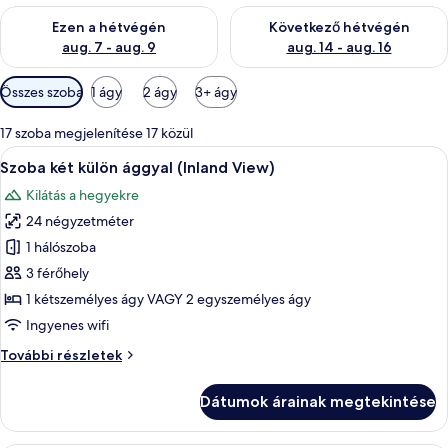
A mostani hétvégi rendelkezésre állás ellenőrzése: aug. 7 - aug
A következő hétvégi rendelkezé
Ezen a hétvégén
Következő hétvégén
aug. 7 - aug. 9
aug. 14 - aug. 16
Szobákhoz
Összes szoba
1 ágy
2 ágy
3+ ágy
rendelkezésre
álló
17 szoba megjelenítése 17 közül
szűrők
A
1 hálószoba, minibár, széf a szobában é
5
Szoba két külön ággyal (Inland View)
következő
Kilátás a hegyekre
szoba
24 négyzetméter
összes
képének
1 hálószoba
megtekintése:
3 férőhely
Szoba
1 kétszemélyes ágy VAGY 2 egyszemélyes ágy
két
Ingyenes wifi
külön
Szoba
További részletek
ággyal
két
(Inland
külön
Dátumok árainak megtekintése
View)
ággyal
(Inland
View)