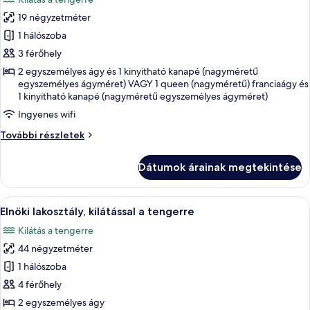
tengerre
szoba
további
19 négyzetméter
összes
részletei
képének
1 hálószoba
megtekintése:
3 férőhely
Prémium
2 egyszemélyes ágy és 1 kinyitható kanapé (nagyméretű
szoba,
egyszemélyes ágyméret) VAGY 1 queen (nagyméretű) franciaágy és
1 kinyitható kanapé (nagyméretű egyszemélyes ágyméret)
club
lounge-
Ingyenes wifi
belépés,
Prémium
További részletek
kilátással
szoba,
club
a
Dátumok árainak megtekintése
lounge-
tengerre
belépés,
kilátással
A
Egy modern szállodai szoba, amelyben eg
4
a
Elnöki lakosztály, kilátással a tengerre
következő
tengerre
Kilátás a tengerre
további
szoba
részletei
44 négyzetméter
összes
képének
1 hálószoba
megtekintése:
4 férőhely
Elnöki
2 egyszemélyes ágy