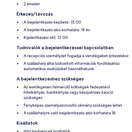
2 emelet
Érkezés/távozás
A bejelentkezés kezdete: 15:00
A bejelentkezés alsó korhatára: 18 év
Kijelentkezési idő: 12:00
Tudnivalók a bejelentkezéssel kapcsolatban
A recepciós személyzet fogadja a vendégeket érkezéskor.
A szálláshely által biztosított információk fordításához
automatikus eszközöket használhatunk.
A bejelentkezéshez szükséges
Az esetlegesen felmerülő költségek fedezetéül
hitelkártyás, bankkártyás vagy készpénzes kaució
szükséges
Fényképes személyazonosító okmány szükséges lehet
A szálláshelyre való bejelentkezés alsó korhatára 18
Kisállatok
Házi kedvencek hozhatók