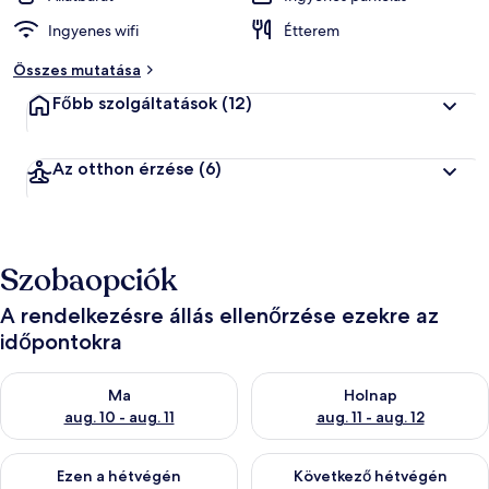
Ingyenes wifi
Étterem
Összes mutatása
Főbb szolgáltatások
(12)
Az otthon érzése
(6)
Szobaopciók
A rendelkezésre állás ellenőrzése ezekre az
időpontokra
A ma esti rendelkezésre állás ellenőrzése: aug. 10 - aug. 11
A holnapi rendelkezésre állás e
Ma
Holnap
aug. 10 - aug. 11
aug. 11 - aug. 12
A mostani hétvégi rendelkezésre állás ellenőrzése: aug. 14 - au
A következő hétvégi rendelkezé
Ezen a hétvégén
Következő hétvégén