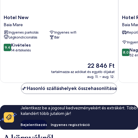
Hotel
Hotel
Hotel New
Hotel 
New
Rivulus
Baia Mare
Baia Ma
Baia
Baia
Ingyenes parkolás
Ingyenes wifi
Repülő
Mare
Mare
Légkondicionálás
Bár
Ingyen
9.4
Kivételes
9,4
8.0
Nag
ennyiből:
14 értékelés
8,0
ennyiből
52 ér
10,
10,
Kivételes,
Az
22 846 Ft
Nagyon
14
ár
jó,
tartalmazza az adókat és egyéb díjakat
értékelés
22 846 Ft
aug. 11. – aug. 12.
52
értékelé
Hasonló szálláshelyek összehasonlítása
Jelentkezz be a jogosul kedvezményekért és extrákért. Több
kalandért több jutalom jár!
Bejelentkezés
Ingyenes regisztráció