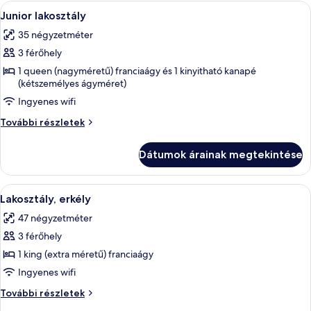
A
Egy szállodai szoba, amelyben egy nagy
12
Junior lakosztály
következő
35 négyzetméter
szoba
3 férőhely
összes
képének
1 queen (nagyméretű) franciaágy és 1 kinyitható kanapé
(kétszemélyes ágyméret)
megtekintése:
Ingyenes wifi
Junior
lakosztály
Junior
További részletek
lakosztály
további
Dátumok árainak megtekintése
részletei
A
Egy szállodai szoba, melyben zöld, pött
11
Lakosztály, erkély
következő
47 négyzetméter
szoba
3 férőhely
összes
képének
1 king (extra méretű) franciaágy
megtekintése:
Ingyenes wifi
Lakosztály,
Lakosztály,
További részletek
erkély
erkély