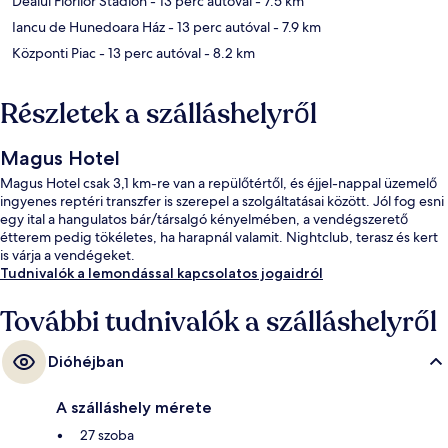
Dealul Florilor Stadion
- 13 perc autóval
- 7.5 km
Iancu de Hunedoara Ház
- 13 perc autóval
- 7.9 km
Központi Piac
- 13 perc autóval
- 8.2 km
Részletek a szálláshelyről
Magus Hotel
Magus Hotel csak 3,1 km-re van a repülőtértől, és éjjel-nappal üzemelő
ingyenes reptéri transzfer is szerepel a szolgáltatásai között. Jól fog esni
egy ital a hangulatos bár/társalgó kényelmében, a vendégszerető
étterem pedig tökéletes, ha harapnál valamit. Nightclub, terasz és kert
is várja a vendégeket.
Tudnivalók a lemondással kapcsolatos jogaidról
További tudnivalók a szálláshelyről
Dióhéjban
A szálláshely mérete
27 szoba