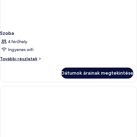
Szoba
4 férőhely
Ingyenes wifi
Szoba
További részletek
további
részletei
Dátumok árainak megtekintése