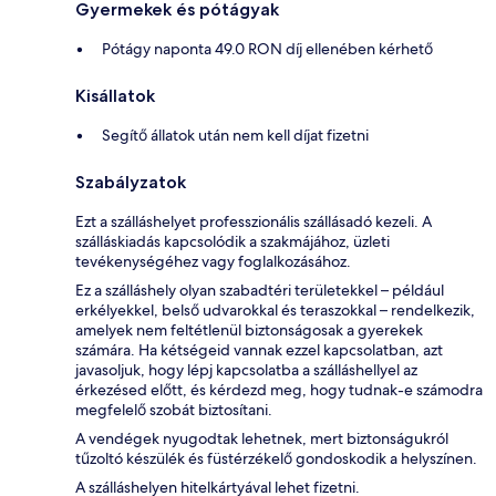
Gyermekek és pótágyak
Pótágy naponta 49.0 RON díj ellenében kérhető
Kisállatok
Segítő állatok után nem kell díjat fizetni
Szabályzatok
Ezt a szálláshelyet professzionális szállásadó kezeli. A
szálláskiadás kapcsolódik a szakmájához, üzleti
tevékenységéhez vagy foglalkozásához.
Ez a szálláshely olyan szabadtéri területekkel – például
erkélyekkel, belső udvarokkal és teraszokkal – rendelkezik,
amelyek nem feltétlenül biztonságosak a gyerekek
számára. Ha kétségeid vannak ezzel kapcsolatban, azt
javasoljuk, hogy lépj kapcsolatba a szálláshellyel az
érkezésed előtt, és kérdezd meg, hogy tudnak-e számodra
megfelelő szobát biztosítani.
A vendégek nyugodtak lehetnek, mert biztonságukról
tűzoltó készülék és füstérzékelő gondoskodik a helyszínen.
A szálláshelyen hitelkártyával lehet fizetni.