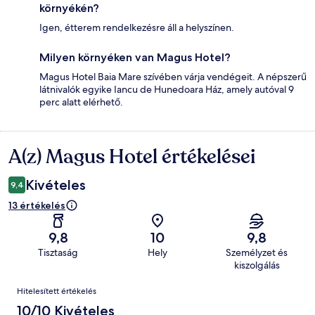
környékén?
Igen, étterem rendelkezésre áll a helyszínen.
Milyen környéken van Magus Hotel?
Magus Hotel Baia Mare szívében várja vendégeit. A népszerű
látnivalók egyike Iancu de Hunedoara Ház, amely autóval 9
perc alatt elérhető.
A(z) Magus Hotel értékelései
Értékelések
Kivételes
9,4
13 értékelés
9,8
10
9,8
Tisztaság
Hely
Személyzet és
kiszolgálás
Értékelések
Hitelesített értékelés
10/10 Kivételes