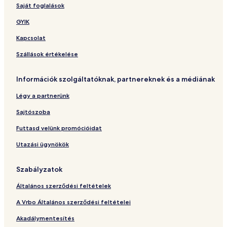
Saját foglalások
a
t
e
m
r
a
a
a
e
B
n
e
t
r
r
i
l
GYIK
I
t
n
m
t
e
a
O
t
e
m
M
Kapcsolat
n
e
a
t
n
r
Szállások értékelése
t
e
Információk szolgáltatóknak, partnereknek és a médiának
Légy a partnerünk
Sajtószoba
Futtasd velünk promócióidat
Utazási ügynökök
Szabályzatok
Általános szerződési feltételek
A Vrbo Általános szerződési feltételei
Akadálymentesítés