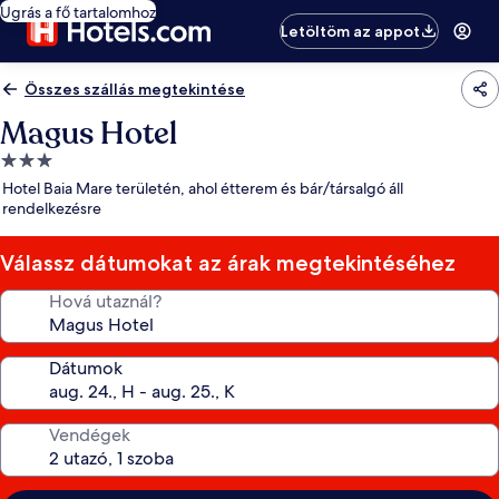
Ugrás a fő tartalomhoz
Letöltöm az appot
Összes szállás megtekintése
Magus Hotel
3.0
csillagos
Hotel Baia Mare területén, ahol étterem és bár/társalgó áll
szálláshely
rendelkezésre
Válassz dátumokat az árak megtekintéséhez
Hová utaznál?
Dátumok
Vendégek