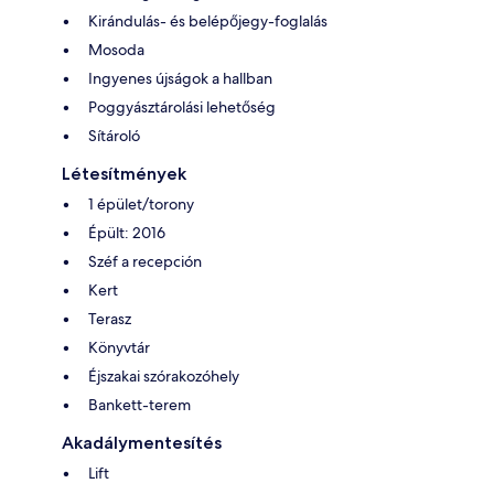
Kirándulás- és belépőjegy-foglalás
Mosoda
Ingyenes újságok a hallban
Poggyásztárolási lehetőség
Sítároló
Létesítmények
1 épület/torony
Épült: 2016
Széf a recepción
Kert
Terasz
Könyvtár
Éjszakai szórakozóhely
Bankett-terem
Akadálymentesítés
Lift