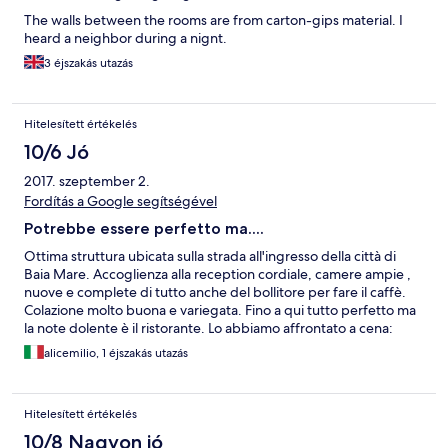
The walls between the rooms are from carton-gips material. I
heard a neighbor during a nignt.
3 éjszakás utazás
Hitelesített értékelés
10/6 Jó
2017. szeptember 2.
Fordítás a Google segítségével
Potrebbe essere perfetto ma....
Ottima struttura ubicata sulla strada all'ingresso della città di
Baia Mare. Accoglienza alla reception cordiale, camere ampie ,
nuove e complete di tutto anche del bollitore per fare il caffè.
Colazione molto buona e variegata. Fino a qui tutto perfetto ma
la note dolente è il ristorante. Lo abbiamo affrontato a cena:
ordinato 3 semplici piatti di carne alle 20:00...bene ci sono stati
alicemilio, 1 éjszakás utazás
portati in tavola alle 21:32 ben dopo un'ora e mezza d'attesa!
Vergognoso! Se si pensa che il ristorante era vuoto ed eravamo
solo noi 3. Nessuno che si è scusato, in più un piatto era
Hitelesített értékelés
salatissimo, un altro freddo....sembra che hotel e ristorante, pur
essendo assieme, siano due entità distinte. NON VARCATE
10/8 Nagyon jó