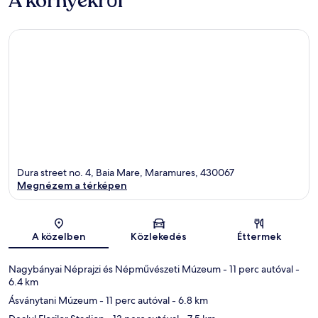
A környékről
Dura street no. 4, Baia Mare, Maramures, 430067
Megnézem a térképen
Térkép
A közelben
Közlekedés
Éttermek
Nagybányai Néprajzi és Népművészeti Múzeum
- 11 perc autóval
-
6.4 km
Ásványtani Múzeum
- 11 perc autóval
- 6.8 km