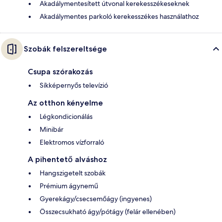
Akadálymentesített útvonal kerekesszékeseknek
Akadálymentes parkoló kerekesszékes használathoz
Szobák felszereltsége
Csupa szórakozás
Síkképernyős televízió
Az otthon kényelme
Légkondicionálás
Minibár
Elektromos vízforraló
A pihentető alváshoz
Hangszigetelt szobák
Prémium ágynemű
Gyerekágy/csecsemőágy (ingyenes)
Összecsukható ágy/pótágy (felár ellenében)