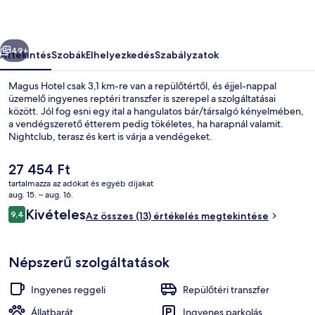
őző
Következő
49+
Áttekintés
Szobák
Elhelyezkedés
Szabályzatok
Magus Hotel csak 3,1 km-re van a repülőtértől, és éjjel-nappal
üzemelő ingyenes reptéri transzfer is szerepel a szolgáltatásai
között. Jól fog esni egy ital a hangulatos bár/társalgó kényelmében,
a vendégszerető étterem pedig tökéletes, ha harapnál valamit.
Nightclub, terasz és kert is várja a vendégeket.
A
27 454 Ft
jelenlegi
tartalmazza az adókat és egyéb díjakat
ár
aug. 15. – aug. 16.
Külső rész
27 454 Ft
Értékelések
Kivételes
9,4
Az összes (13) értékelés megtekintése
9,4 ennyiből: 10
Népszerű szolgáltatások
Ingyenes reggeli
Repülőtéri transzfer
Állatbarát
Ingyenes parkolás