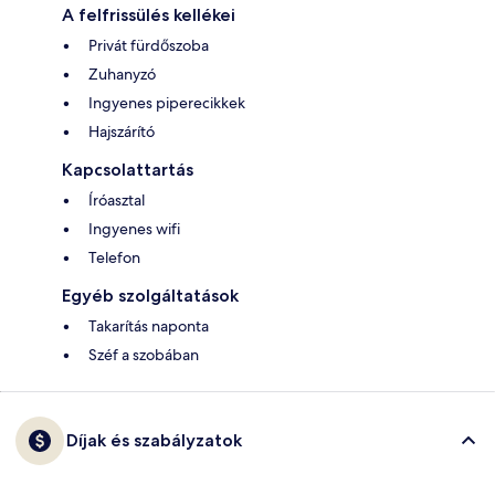
A felfrissülés kellékei
Privát fürdőszoba
Zuhanyzó
Ingyenes piperecikkek
Hajszárító
Kapcsolattartás
Íróasztal
Ingyenes wifi
Telefon
Egyéb szolgáltatások
Takarítás naponta
Széf a szobában
Díjak és szabályzatok