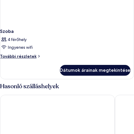
Szoba
4 férőhely
Ingyenes wifi
Szoba
További részletek
további
részletei
Dátumok árainak megtekintése
Hasonló szálláshelyek
Hotel New
Hotel Ri