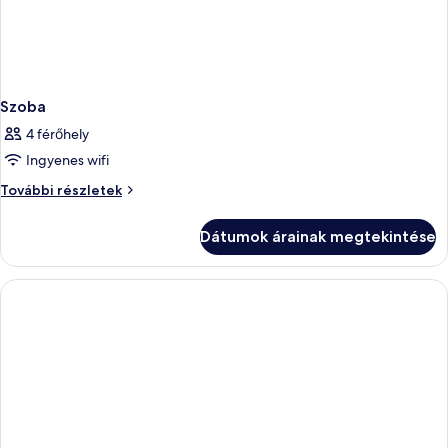
Szoba
4 férőhely
Ingyenes wifi
Szoba
További részletek
további
részletei
Dátumok árainak megtekintése