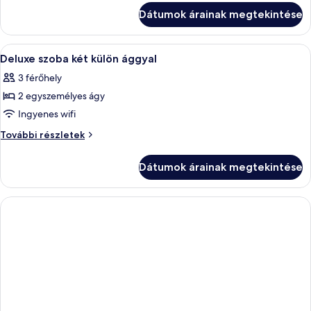
további
Dátumok árainak megtekintése
részletei
A
Egy szállodai szoba két ágyjal, egy fa 
2
Deluxe szoba két külön ággyal
következő
3 férőhely
szoba
2 egyszemélyes ágy
összes
képének
Ingyenes wifi
megtekintése:
Deluxe
További részletek
Deluxe
szoba
két
szoba
Dátumok árainak megtekintése
külön
két
ággyal
külön
további
ággyal
részletei