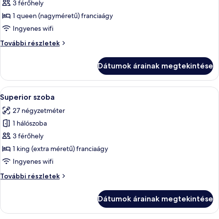
3 férőhely
összes
képének
1 queen (nagyméretű) franciaágy
megtekintése:
Ingyenes wifi
Executive
Executive
További részletek
szoba
szoba
kétszemélyes
kétszemélyes
Dátumok árainak megtekintése
vagy
vagy
két
két
külön
A
Egy szállodai szoba, amelyben található
külön
6
ággyal
Superior szoba
következő
további
ággyal
27 négyzetméter
részletei
szoba
1 hálószoba
összes
képének
3 férőhely
megtekintése:
1 king (extra méretű) franciaágy
Superior
Ingyenes wifi
szoba
Superior
További részletek
szoba
további
Dátumok árainak megtekintése
részletei