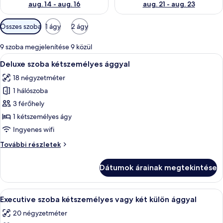
aug. 14 - aug. 16
aug. 21 - aug. 23
Szobákhoz
Összes szoba
1 ágy
2 ágy
rendelkezésre
álló
9 szoba megjelenítése 9 közül
szűrők
A
Egy szállodai szoba, amelyben található
3
Deluxe szoba kétszemélyes ággyal
következő
18 négyzetméter
szoba
1 hálószoba
összes
képének
3 férőhely
megtekintése:
1 kétszemélyes ágy
Deluxe
Ingyenes wifi
szoba
Deluxe
További részletek
kétszemélyes
szoba
ággyal
kétszemélyes
Dátumok árainak megtekintése
ággyal
további
részletei
A
Egy szállodai szoba, amelyben egy nagy
5
Executive szoba kétszemélyes vagy két külön ággyal
következő
20 négyzetméter
szoba