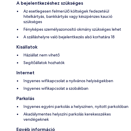
A bejelentkezéshez szükséges
Az esetlegesen felmerülő költségek fedezetéül
hitelkártyás, bankkártyás vagy készpénzes kaució
szükséges
Fényképes személyazonosító okmány szükséges lehet
A szálláshelyre való bejelentkezés alsó korhatára 18
Kisállatok
Háziállat nem vihető
Segítőállatok hozhatók
Internet
Ingyenes wifikapcsolat a nyilvános helyiségekben
Ingyenes wifikapcsolat a szobákban
Parkolás
Ingyenes egyéni parkolás a helyszínen, nyitott parkolóban
Akadálymentes helyszíni parkolás kerekesszékes
vendégeknek
Egyéb információ