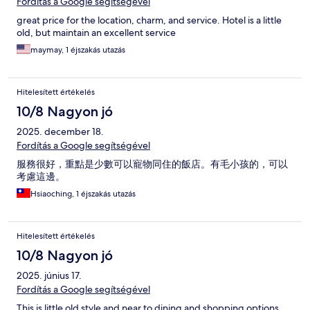
Fordítás a Google segítségével
great price for the location, charm, and service. Hotel is a little
old, but maintain an excellent service
maymay, 1 éjszakás utazás
Hitelesített értékelés
10/8 Nagyon jó
2025. december 18.
Fordítás a Google segítségével
服務很好，重點是少數可以寵物同住的飯店。有毛小孩的，可以
考慮這邊。
Hsiaoching, 1 éjszakás utazás
Hitelesített értékelés
10/8 Nagyon jó
2025. június 17.
Fordítás a Google segítségével
This is little old style and near to dining and shopping options.