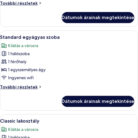
megtekintése:
Szoba
További részletek
Szoba
további
részletei
Dátumok árainak megtekintése
A
Egy szállodai szoba, amelyben egy nagy
5
Standard egyágyas szoba
következő
Kilátás a városra
szoba
1 hálószoba
összes
képének
1 férőhely
megtekintése:
1 egyszemélyes ágy
Standard
Ingyenes wifi
egyágyas
Standard
További részletek
szoba
egyágyas
szoba
Dátumok árainak megtekintése
további
részletei
A
Egy szállodai szoba, amelyben egy nagy 
9
Classic lakosztály
következő
Kilátás a városra
szoba
1 hálószoba