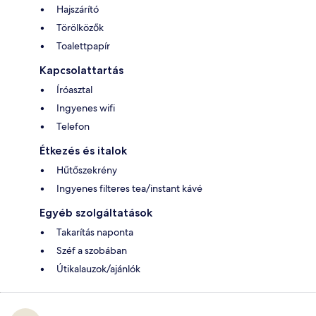
Hajszárító
Törölközők
Toalettpapír
Kapcsolattartás
Íróasztal
Ingyenes wifi
Telefon
Étkezés és italok
Hűtőszekrény
Ingyenes filteres tea/instant kávé
Egyéb szolgáltatások
Takarítás naponta
Széf a szobában
Útikalauzok/ajánlók