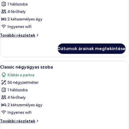
1 hálószoba
összes
képének
4 férőhely
megtekintése:
2 kétszemélyes ágy
Deluxe
Ingyenes wifi
szoba
Deluxe
További részletek
két
szoba
külön
két
Dátumok árainak megtekintése
külön
ággyal
ággyal
további
A
Egy szállodai szoba, amelyben találhat
14
részletei
Classic négyágyas szoba
következő
Kilátás a parkra
szoba
56 négyzetméter
összes
képének
1 hálószoba
megtekintése:
4 férőhely
Classic
2 kétszemélyes ágy
négyágyas
Ingyenes wifi
szoba
Classic
További részletek
négyágyas