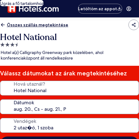
Ugrás a fő tartalomhoz
Letöltöm az appot
Összes szállás megtekintése
Hotel National
3.5
csillagos
Hotel a(z) Calligraphy Greenway park közelében, ahol
szálláshely
konferenciaközpont áll rendelkezésre
Válassz dátumokat az árak megtekintéséhez
Hová utaznál?
Dátumok
Vendégek