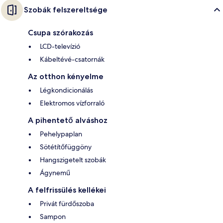
Szobák felszereltsége
Csupa szórakozás
LCD-televízió
Kábeltévé-csatornák
Az otthon kényelme
Légkondicionálás
Elektromos vízforraló
A pihentető alváshoz
Pehelypaplan
Sötétítőfüggöny
Hangszigetelt szobák
Ágynemű
A felfrissülés kellékei
Privát fürdőszoba
Sampon