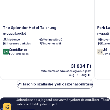
The
Park
The Splendor Hotel Taichung
Park L
Splendor
Lane
nyugati kerület
nyugati 
Hotel
Inn
Medence
Wellnessfürdő
Ingyen
Taichung
nyugati
Ingyenes parkolás
Ingyenes wifi
Étter
nyugati
kerület
kerület
9.0
7.6
Csodálatos
Jó
9,0
7,6
ennyiből:
ennyiből
1 001 értékelés
749 é
10,
10,
Csodálatos,
Jó,
Az
31 834 Ft
1 001
749
ár
tartalmazza az adókat és egyéb díjakat
értékelés
értékelé
31 834 Ft
aug. 17. – aug. 18.
Hasonló szálláshelyek összehasonlítása
Jelentkezz be a jogosul kedvezményekért és extrákért. Több
kalandért több jutalom jár!