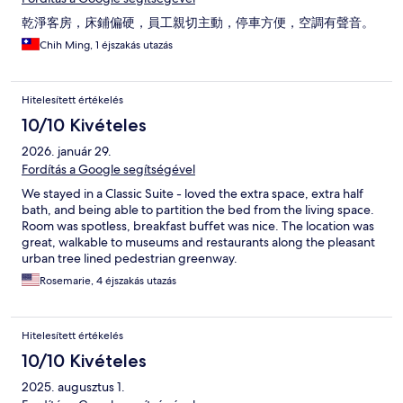
乾淨客房，床鋪偏硬，員工親切主動，停車方便，空調有聲音。
Chih Ming, 1 éjszakás utazás
Hitelesített értékelés
10/10 Kivételes
2026. január 29.
Fordítás a Google segítségével
We stayed in a Classic Suite - loved the extra space, extra half
bath, and being able to partition the bed from the living space.
Room was spotless, breakfast buffet was nice. The location was
great, walkable to museums and restaurants along the pleasant
urban tree lined pedestrian greenway.
Rosemarie, 4 éjszakás utazás
Hitelesített értékelés
10/10 Kivételes
2025. augusztus 1.