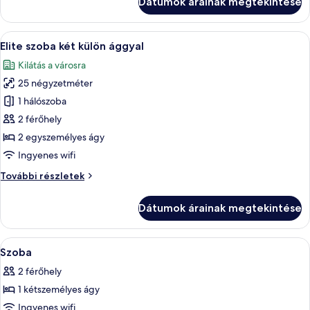
Dátumok árainak megtekintése
ággyal
további
részletei
A
Egy szállodai szoba két ággyal, íróasztal
7
Elite szoba két külön ággyal
következő
Kilátás a városra
szoba
25 négyzetméter
összes
képének
1 hálószoba
megtekintése:
2 férőhely
Elite
2 egyszemélyes ágy
szoba
Ingyenes wifi
két
Elite
További részletek
külön
szoba
ággyal
két
Dátumok árainak megtekintése
külön
ággyal
további
A
Egy szállodai szoba, amelyben egy nagy
2
részletei
Szoba
következő
2 férőhely
szoba
1 kétszemélyes ágy
összes
képének
Ingyenes wifi