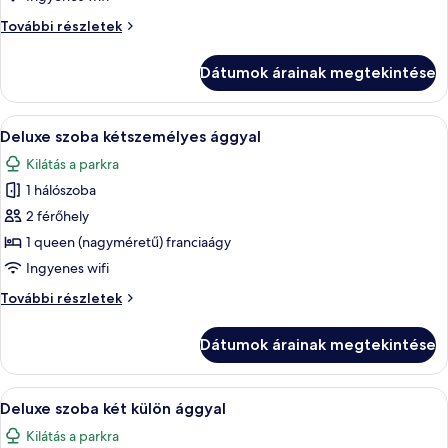
megtekintése:
Szoba
További részletek
Szoba
további
részletei
Dátumok árainak megtekintése
A
Egy szállodai szoba, amelyben találhat
6
Deluxe szoba kétszemélyes ággyal
következő
Kilátás a parkra
szoba
1 hálószoba
összes
képének
2 férőhely
megtekintése:
1 queen (nagyméretű) franciaágy
Deluxe
Ingyenes wifi
szoba
Deluxe
További részletek
kétszemélyes
szoba
ággyal
kétszemélyes
Dátumok árainak megtekintése
ággyal
további
részletei
A
Egy szállodai szoba két ággyal, televízió
6
Deluxe szoba két külön ággyal
következő
Kilátás a parkra
szoba