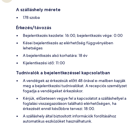
A szálláshely mérete
178 szoba
Érkezés/távozás
Bejelentkezés kezdete: 16:00, bejelentkezés vége: 0:00
Kései bejelentkezés az elérhetőség függvényében
lehetséges
A bejelentkezés alsó korhatára: 18 év
Kijelentkezési idő: 11:00
Tudnivalók a bejelentkezéssel kapcsolatban
A vendégek az érkezésük előtt 48 órával e-mailben kapják
meg a bejelentkezési tudnivalókat. A recepciós személyzet
fogadja a vendégeket érkezéskor.
Kérjük, előzetesen vegye fel a kapcsolatot a szálláshellyel a
foglalási visszaigazoláson található elérhetőségen, ha
érkezését ennél későbbre tervezi: 18:00.
A szálláshely által biztosított információk fordításához
automatikus eszközöket használhatunk.