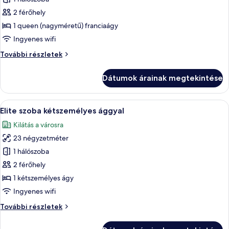
összes
képének
2 férőhely
megtekintése:
1 queen (nagyméretű) franciaágy
Classic
Ingyenes wifi
lakosztály
Classic
További részletek
lakosztály
további
Dátumok árainak megtekintése
részletei
A
Egy szállodai szoba, amelyben egy nagy
7
Elite szoba kétszemélyes ággyal
következő
Kilátás a városra
szoba
23 négyzetméter
összes
képének
1 hálószoba
megtekintése:
2 férőhely
Elite
1 kétszemélyes ágy
szoba
Ingyenes wifi
kétszemélyes
Elite
További részletek
ággyal
szoba
kétszemélyes