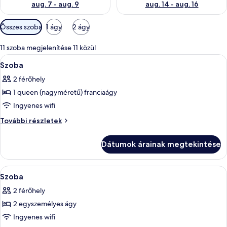
aug. 7 - aug. 9
aug. 14 - aug. 16
Szobákhoz
Összes szoba
1 ágy
2 ágy
rendelkezésre
álló
11 szoba megjelenítése 11 közül
szűrők
A
Egy szállodai szoba, amelyben egy nagy
3
Szoba
következő
2 férőhely
szoba
1 queen (nagyméretű) franciaágy
összes
képének
Ingyenes wifi
megtekintése:
Szoba
További részletek
Szoba
további
részletei
Dátumok árainak megtekintése
A
Egy szállodai szoba két ággyal, íróaszta
3
Szoba
következő
2 férőhely
szoba
2 egyszemélyes ágy
összes
képének
Ingyenes wifi