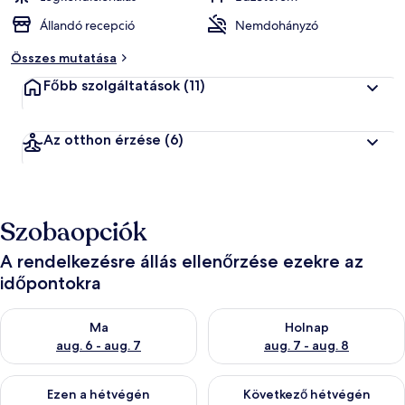
Állandó recepció
Nemdohányzó
Összes mutatása
Főbb szolgáltatások
(11)
Az otthon érzése
(6)
Szobaopciók
A rendelkezésre állás ellenőrzése ezekre az
időpontokra
A ma esti rendelkezésre állás ellenőrzése: aug. 6 - aug. 7
A holnapi rendelkezésre állás e
Ma
Holnap
aug. 6 - aug. 7
aug. 7 - aug. 8
A mostani hétvégi rendelkezésre állás ellenőrzése: aug. 7 - aug
A következő hétvégi rendelkezé
Ezen a hétvégén
Következő hétvégén