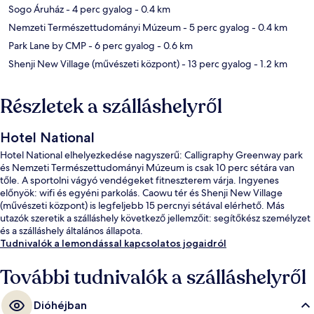
Sogo Áruház
- 4 perc gyalog
- 0.4 km
Nemzeti Természettudományi Múzeum
- 5 perc gyalog
- 0.4 km
Park Lane by CMP
- 6 perc gyalog
- 0.6 km
Shenji New Village (művészeti központ)
- 13 perc gyalog
- 1.2 km
Részletek a szálláshelyről
Hotel National
Hotel National elhelyezkedése nagyszerű: Calligraphy Greenway park
és Nemzeti Természettudományi Múzeum is csak 10 perc sétára van
tőle. A sportolni vágyó vendégeket fitneszterem várja. Ingyenes
előnyök: wifi és egyéni parkolás. Caowu tér és Shenji New Village
(művészeti központ) is legfeljebb 15 percnyi sétával elérhető. Más
utazók szeretik a szálláshely következő jellemzőit: segítőkész személyzet
és a szálláshely általános állapota.
Tudnivalók a lemondással kapcsolatos jogaidról
További tudnivalók a szálláshelyről
Dióhéjban