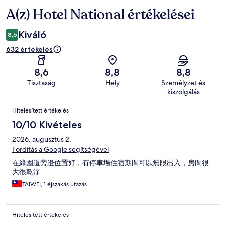
A(z) Hotel National értékelései
Értékelések
Kiváló
8,6
632 értékelés
8,6
8,8
8,8
Tisztaság
Hely
Személyzet és
kiszolgálás
Értékelések
Hitelesített értékelés
10/10 Kivételes
2026. augusztus 2.
Fordítás a Google segítségével
在綠園道旁邊位置好，有停車場住宿期間可以無限出入，房間很
大很乾淨
TAIWEI, 1 éjszakás utazás
Hitelesített értékelés