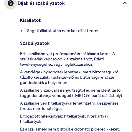
Díjak és szabályzatok
Kisállatok
Segítő állatok után nem kell díjat fizetni
Szabályzatok
Ezt a szálláshelyet professzionális szállásadó kezeli. A
szálláskiadás kapcsolódik a szakmájához, üzleti
tevékenységéhez vagy foglalkozásához.
A vendégek nyugodtak lehetnek, mert biztonságukról
tűzoltó készülék, füstérzékelő és biztonsági rendszer
gondoskodik a helyszínen.
A szálláshely szexuális irányultságtól és nemi identitástól
függetlenül várja vendégeit (LMBTQ+-barát szálláshely).
A szálláshelyen hitelkártyával lehet fizetni. Készpénzes
fizetés nem lehetséges.
Elfogadott hitelkártyák: hitelkártyák, hitelkártyák,
hitelkártyák
Ez a szálláshely nem biztosít eldobható piperecikkeket,