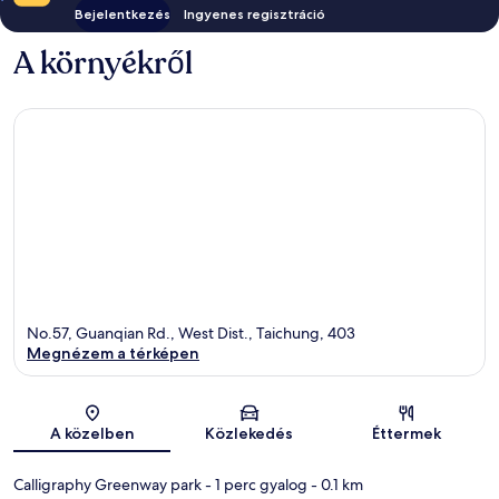
Bejelentkezés
Ingyenes regisztráció
A környékről
No.57, Guanqian Rd., West Dist., Taichung, 403
Megnézem a térképen
Térkép
A közelben
Közlekedés
Éttermek
Calligraphy Greenway park
- 1 perc gyalog
- 0.1 km