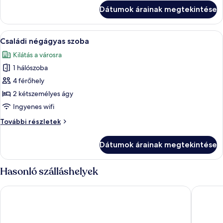
szoba
Dátumok árainak megtekintése
további
részletei
A
Egy szállodai szoba, amelyben találhat
1
Családi négágyas szoba
következő
Kilátás a városra
szoba
1 hálószoba
összes
képének
4 férőhely
megtekintése:
2 kétszemélyes ágy
Családi
Ingyenes wifi
négágyas
Családi
További részletek
szoba
négágyas
szoba
Dátumok árainak megtekintése
további
részletei
Hasonló szálláshelyek
The Splendor Hotel Taichung
Park Lan