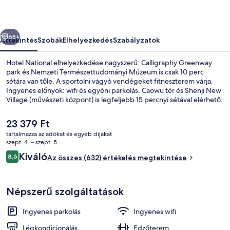
őző
Következő
65+
Áttekintés
Szobák
Elhelyezkedés
Szabályzatok
Hotel National elhelyezkedése nagyszerű: Calligraphy Greenway
park és Nemzeti Természettudományi Múzeum is csak 10 perc
sétára van tőle. A sportolni vágyó vendégeket fitneszterem várja.
Ingyenes előnyök: wifi és egyéni parkolás. Caowu tér és Shenji New
Village (művészeti központ) is legfeljebb 15 percnyi sétával elérhető.
Más utazók szeretik a szálláshely következő jellemzőit: segítőkész
személyzet és a szálláshely általános állapota.
A
23 379 Ft
jelenlegi
tartalmazza az adókat és egyéb díjakat
ár
szept. 4. – szept. 5.
A szálláshely bejárata
23 379 Ft
Értékelések
Kiváló
8,6
Az összes (632) értékelés megtekintése
8,6 ennyiből: 10
Népszerű szolgáltatások
Ingyenes parkolás
Ingyenes wifi
Légkondicionálás
Edzőterem