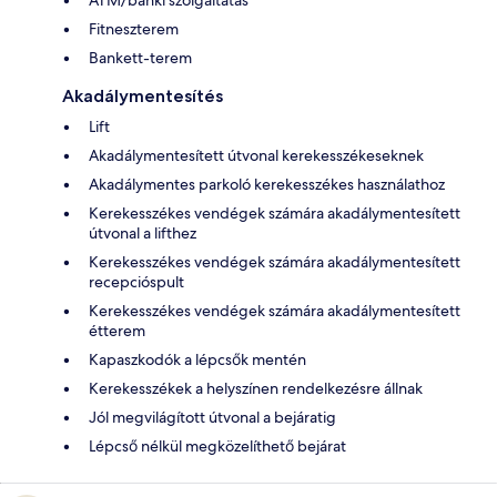
ATM/banki szolgáltatás
Fitneszterem
Bankett-terem
Akadálymentesítés
Lift
Akadálymentesített útvonal kerekesszékeseknek
Akadálymentes parkoló kerekesszékes használathoz
Kerekesszékes vendégek számára akadálymentesített
útvonal a lifthez
Kerekesszékes vendégek számára akadálymentesített
recepcióspult
Kerekesszékes vendégek számára akadálymentesített
étterem
Kapaszkodók a lépcsők mentén
Kerekesszékek a helyszínen rendelkezésre állnak
Jól megvilágított útvonal a bejáratig
Lépcső nélkül megközelíthető bejárat