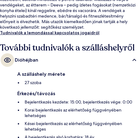
vendégeket, az étterem – Deeva – pedig ízletes fogásokat (nemzetközi
konyha ételei) kínál reggelire, ebédre és vacsorára. A vendégek a
helyszíni szabadtéri medence, bár/társalgó és fitneszlétesítmény
előnyeit is élvezhetik. Más utazók kiemelkedően jónak tartják a hely
következó jellemzőit: segítőkész személyzet.
Tudnivalók a lemondással kapcsolatos jogaidról
További tudnivalók a szálláshelyről
Dióhéjban
A szálláshely mérete
27 szoba
Érkezés/távozás
Bejelentkezés kezdete: 15:00, bejelentkezés vége: 0:00
Korai bejelentkezés az elérhetőség függvényében
lehetséges
Kései bejelentkezés az elérhetőség függvényében
lehetséges
A bejelentkezés alsó korhatára: 18 év