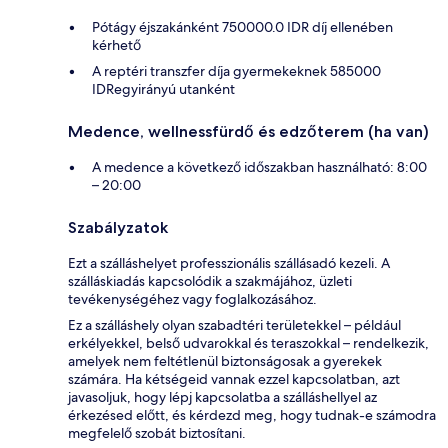
Pótágy éjszakánként 750000.0 IDR díj ellenében
kérhető
A reptéri transzfer díja gyermekeknek 585000
IDRegyirányú utanként
Medence, wellnessfürdő és edzőterem (ha van)
A medence a következő időszakban használható: 8:00
– 20:00
Szabályzatok
Ezt a szálláshelyet professzionális szállásadó kezeli. A
szálláskiadás kapcsolódik a szakmájához, üzleti
tevékenységéhez vagy foglalkozásához.
Ez a szálláshely olyan szabadtéri területekkel – például
erkélyekkel, belső udvarokkal és teraszokkal – rendelkezik,
amelyek nem feltétlenül biztonságosak a gyerekek
számára. Ha kétségeid vannak ezzel kapcsolatban, azt
javasoljuk, hogy lépj kapcsolatba a szálláshellyel az
érkezésed előtt, és kérdezd meg, hogy tudnak-e számodra
megfelelő szobát biztosítani.