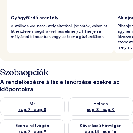
Gyógyfürdő szentély
Aludjo
A szálloda wellness-szolgáltatásai, jógaórák, valamint
Pihenje
fitneszterem segíti a wellnessélményt. Pihenjen a
ágynemű
mély áztató kádakban vagy lazítson a gőzfürdőben.
élvezze a
szobasze
mély alv
Szobaopciók
A rendelkezésre állás ellenőrzése ezekre az
időpontokra
A ma esti rendelkezésre állás ellenőrzése: aug. 7 - aug. 8
A holnapi rendelkezésre állás e
Ma
Holnap
aug. 7 - aug. 8
aug. 8 - aug. 9
A mostani hétvégi rendelkezésre állás ellenőrzése: aug. 7 - aug
A következő hétvégi rendelkezé
Ezen a hétvégén
Következő hétvégén
aug. 7 - aug. 9
aug. 14 - aug. 16