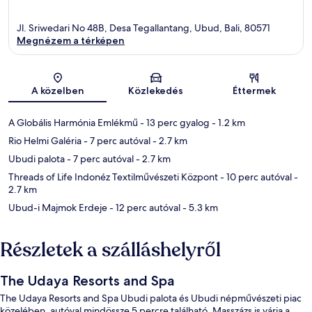
Jl. Sriwedari No 48B, Desa Tegallantang, Ubud, Bali, 80571
Megnézem a térképen
Térkép
A közelben
Közlekedés
Éttermek
A Globális Harmónia Emlékmű
- 13 perc gyalog
- 1.2 km
Rio Helmi Galéria
- 7 perc autóval
- 2.7 km
Ubudi palota
- 7 perc autóval
- 2.7 km
Threads of Life Indonéz Textilművészeti Központ
- 10 perc autóval
-
2.7 km
Ubud-i Majmok Erdeje
- 12 perc autóval
- 5.3 km
Részletek a szálláshelyről
The Udaya Resorts and Spa
The Udaya Resorts and Spa Ubudi palota és Ubudi népművészeti piac
közelében, autóval mindössze 5 percre található. Masszázs is várja a