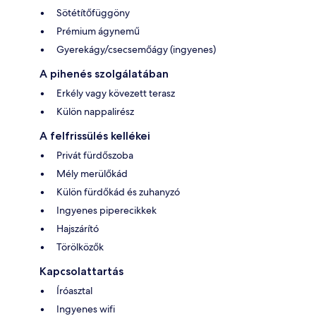
Sötétítőfüggöny
Prémium ágynemű
Gyerekágy/csecsemőágy (ingyenes)
A pihenés szolgálatában
Erkély vagy kövezett terasz
Külön nappalirész
A felfrissülés kellékei
Privát fürdőszoba
Mély merülőkád
Külön fürdőkád és zuhanyzó
Ingyenes piperecikkek
Hajszárító
Törölközők
Kapcsolattartás
Íróasztal
Ingyenes wifi