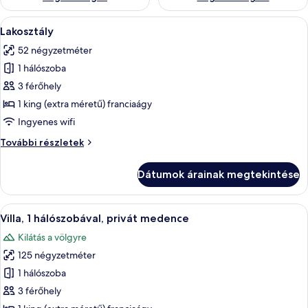
A
Egy tágas hálószoba, melyben egy nagy
9
Lakosztály
következő
52 négyzetméter
szoba
1 hálószoba
összes
képének
3 férőhely
megtekintése:
1 king (extra méretű) franciaágy
Lakosztály
Ingyenes wifi
Lakosztály
További részletek
további
részletei
Dátumok árainak megtekintése
A
Egy hálószoba baldachinos ággyal, egy
12
Villa, 1 hálószobával, privát medence
következő
Kilátás a völgyre
szoba
125 négyzetméter
összes
képének
1 hálószoba
megtekintése:
3 férőhely
Villa,