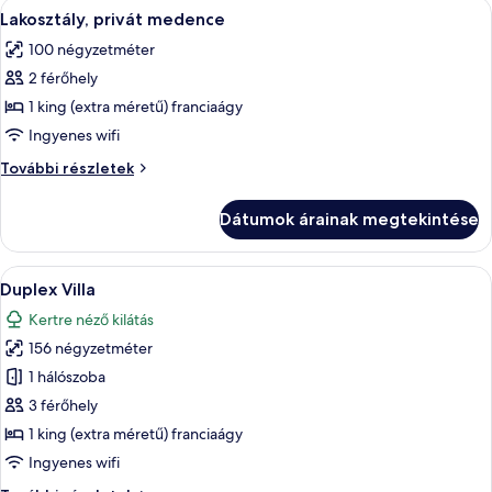
A
Egy hálószoba baldachinos ággyal, televí
9
Lakosztály, privát medence
következő
100 négyzetméter
szoba
2 férőhely
összes
képének
1 king (extra méretű) franciaágy
megtekintése:
Ingyenes wifi
Lakosztály,
Lakosztály,
További részletek
privát
privát
medence
medence
Dátumok árainak megtekintése
további
részletei
A
Egy szoba, amelyben ágy, íróasztal talá
11
Duplex Villa
következő
Kertre néző kilátás
szoba
156 négyzetméter
összes
képének
1 hálószoba
megtekintése:
3 férőhely
Duplex
1 king (extra méretű) franciaágy
Villa
Ingyenes wifi