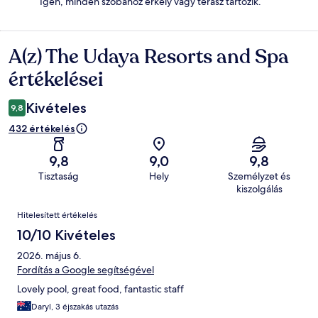
Igen, minden szobához erkély vagy terasz tartozik.
A(z) The Udaya Resorts and Spa
Értékelések
értékelései
Kivételes
9,8
432 értékelés
9,8
9,0
9,8
Tisztaság
Hely
Személyzet és
kiszolgálás
Értékelések
Hitelesített értékelés
10/10 Kivételes
2026. május 6.
Fordítás a Google segítségével
Lovely pool, great food, fantastic staff
Daryl, 3 éjszakás utazás