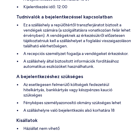
Kijelentkezési idő: 12:00
Tudnivalók a bejelentkezéssel kapcsolatban
Ez a szálláshely a repülőtértől transzferjáratot biztosít a
vendégek számára (a szolgáltatásra vonatkozóan felár lehet
érvényben). A vendégeknek az érkezésükről előzetesen
tájékoztatniuk kell a szálláshelyet a foglalási visszaigazoláson
található elérhetőségen.
A recepciós személyzet fogadja a vendégeket érkezéskor.
A szálláshely által biztosított információk fordításához
automatikus eszközöket használhatunk.
A bejelentkezéshez szükséges
Az esetlegesen felmerülő költségek fedezetéül
hitelkártyás, bankkártyás vagy készpénzes kaució
szükséges
Fényképes személyazonosító okmány szükséges lehet
A szálláshelyre való bejelentkezés alsó korhatára 18
Kisállatok
Háziállat nem vihető