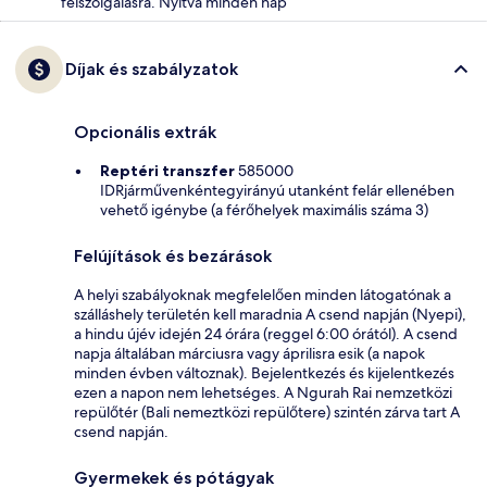
felszolgálásra. Nyitva minden nap
Díjak és szabályzatok
Opcionális extrák
Reptéri transzfer
585000
IDRjárművenkéntegyirányú utanként felár ellenében
vehető igénybe (a férőhelyek maximális száma 3)
Felújítások és bezárások
A helyi szabályoknak megfelelően minden látogatónak a
szálláshely területén kell maradnia A csend napján (Nyepi),
a hindu újév idején 24 órára (reggel 6:00 órától). A csend
napja általában márciusra vagy áprilisra esik (a napok
minden évben változnak). Bejelentkezés és kijelentkezés
ezen a napon nem lehetséges. A Ngurah Rai nemzetközi
repülőtér (Bali nemeztközi repülőtere) szintén zárva tart A
csend napján.
Gyermekek és pótágyak