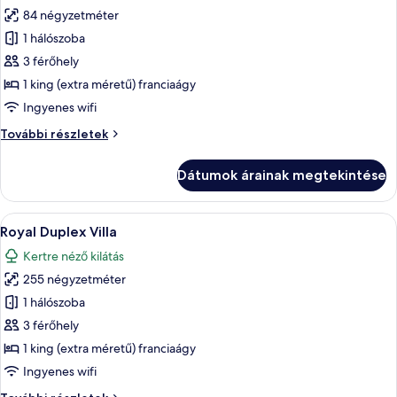
84 négyzetméter
összes
képének
1 hálószoba
megtekintése:
3 férőhely
Jungle
1 king (extra méretű) franciaágy
Pool
Ingyenes wifi
Suite
Jungle
További részletek
Pool
Suite
Dátumok árainak megtekintése
további
részletei
A
Egy tágas szoba, amelyben egy nagy ág
11
Royal Duplex Villa
következő
Kertre néző kilátás
szoba
255 négyzetméter
összes
képének
1 hálószoba
megtekintése:
3 férőhely
Royal
1 king (extra méretű) franciaágy
Duplex
Ingyenes wifi
Villa
Royal