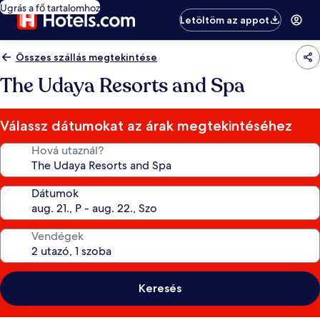
Ugrás a fő tartalomhoz
Letöltöm az appot
Összes szállás megtekintése
The Udaya Resorts and Spa
Válassz dátumokat az árak megtekintéséhez
Hová utaznál?
Dátumok
Vendégek
Keresés