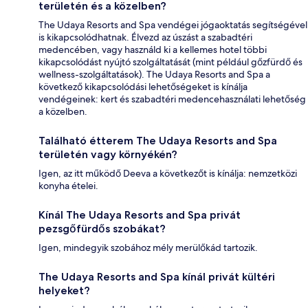
területén és a közelben?
The Udaya Resorts and Spa vendégei jógaoktatás segítségével
is kikapcsolódhatnak. Élvezd az úszást a szabadtéri
medencében, vagy használd ki a kellemes hotel többi
kikapcsolódást nyújtó szolgáltatását (mint például gőzfürdő és
wellness-szolgáltatások). The Udaya Resorts and Spa a
következő kikapcsolódási lehetőségeket is kínálja
vendégeinek: kert és szabadtéri medencehasználati lehetőség
a közelben.
Található étterem The Udaya Resorts and Spa
területén vagy környékén?
Igen, az itt működő Deeva a következőt is kínálja: nemzetközi
konyha ételei.
Kínál The Udaya Resorts and Spa privát
pezsgőfürdős szobákat?
Igen, mindegyik szobához mély merülőkád tartozik.
The Udaya Resorts and Spa kínál privát kültéri
helyeket?