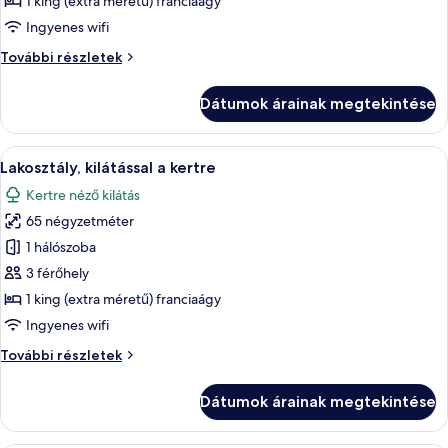
1 king (extra méretű) franciaágy
1
Ingyenes wifi
hálószobával,
Villa,
További részletek
privát
1
medence
hálószobával,
Dátumok árainak megtekintése
privát
medence
további
A
Egy tágas hálószoba, melyben egy nagy
8
részletei
Lakosztály, kilátással a kertre
következő
Kertre néző kilátás
szoba
65 négyzetméter
összes
képének
1 hálószoba
megtekintése:
3 férőhely
Lakosztály,
1 king (extra méretű) franciaágy
kilátással
Ingyenes wifi
a
Lakosztály,
További részletek
kertre
kilátással
a
Dátumok árainak megtekintése
kertre
további
részletei