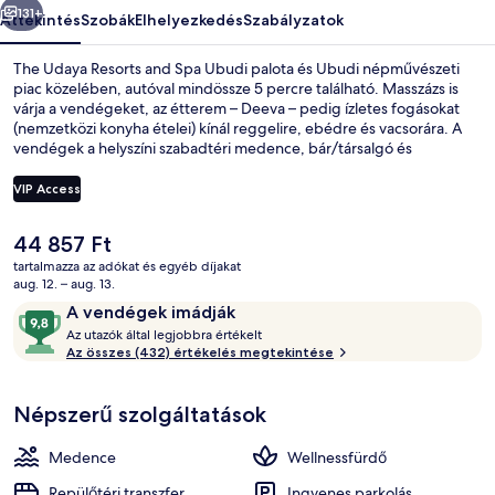
131+
Áttekintés
Szobák
Elhelyezkedés
Szabályzatok
The Udaya Resorts and Spa Ubudi palota és Ubudi népművészeti
piac közelében, autóval mindössze 5 percre található. Masszázs is
várja a vendégeket, az étterem – Deeva – pedig ízletes fogásokat
(nemzetközi konyha ételei) kínál reggelire, ebédre és vacsorára. A
vendégek a helyszíni szabadtéri medence, bár/társalgó és
fitneszlétesítmény előnyeit is élvezhetik. Más utazók kiemelkedően
jónak tartják a hely következó jellemzőit: segítőkész személyzet.
VIP Access
A
44 857 Ft
Jóga
jelenlegi
tartalmazza az adókat és egyéb díjakat
ár
aug. 12. – aug. 13.
44 857 Ft
Értékelések
9,8
A vendégek imádják
A
ennyiből:
Az utazók által legjobbra értékelt
z
Az összes (432) értékelés megtekintése
10,
A
u
vendégek
Népszerű szolgáltatások
t
imádják
a
z
Medence
Wellnessfürdő
ó
k
Repülőtéri transzfer
Ingyenes parkolás