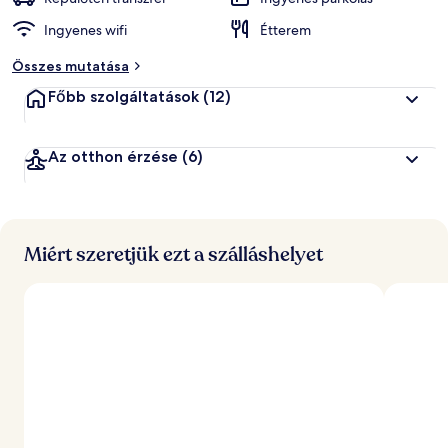
Ingyenes wifi
Étterem
á
l
Összes mutatása
t
a
Főbb szolgáltatások
(12)
l
l
Az otthon érzése
(6)
e
g
j
o
b
b
Miért szeretjük ezt a szálláshelyet
r
a
é
r
t
é
k
e
l
t