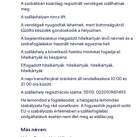
A szobákban kizárólag regisztrált vendégek szállhatnak
meg.
A szálláshelyen nincs lift.
A vendégek nyugodtak lehetnek, mert biztonságukról
tűzoltó készülék gondoskodik a helyszínen.
A bejelentkezéskor megadott hitelkártyán lévő névnek és a
szobafoglaláskor használt névnek egyeznie kell.
A szálláshely a következő fizetési módokat fogadja el:
hitelkártyák és készpénz.
Elfogadott hitelkártyák: hitelkártyák, hitelkártyák,
hitelkártyák
A napi transzferjárat óránként áll rendelkezésre 10:00 és
21:00 óra között.
A szálláshely regisztrációs száma: 55110, 0220109611493
Ha lemondod a foglalásodat, a házigazda lemondási
szabályzata fog rád vonatkozni. A fogyasztók jogairól szóló
EU-s szabályozás értelmében a szállásfoglalási
szolgáltatások esetén nem illet meg az elállási jog.
Más néven: