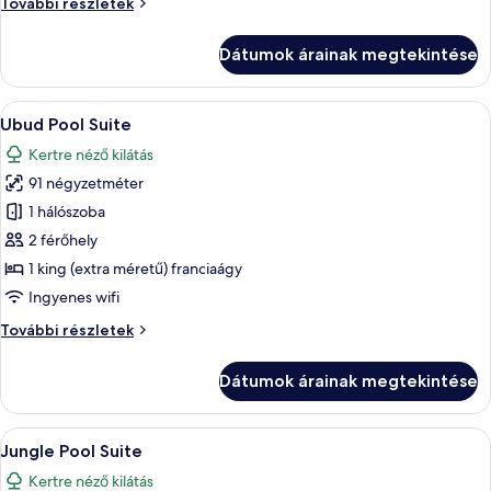
Duplex
További részletek
Villa
további
Dátumok árainak megtekintése
részletei
A
Egy medence melletti terület, amelyen
12
Ubud Pool Suite
következő
Kertre néző kilátás
szoba
91 négyzetméter
összes
képének
1 hálószoba
megtekintése:
2 férőhely
Ubud
1 king (extra méretű) franciaágy
Pool
Ingyenes wifi
Suite
Ubud
További részletek
Pool
Suite
Dátumok árainak megtekintése
további
részletei
A
Egy hálószoba, amelyben ágy, televízió 
9
Jungle Pool Suite
következő
Kertre néző kilátás
szoba