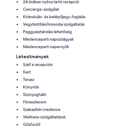
24 órában nyitva tartó recepció
Concierge-szolgálat
Kirándulás- és belépőjegy-foglalás
Vegytisztítási/mosodai szolgáltatás
Poggyásztárolási lehetőség
Medenceparti napozóágyak
Medenceparti napernyők
Létesítmények
Széf a recepción
Kert
Terasz
Könyvtár
Szúnyogháló
Fitneszterem
Szabadtéri medence
Wellness-szolgáltatások
Gőzfürdő