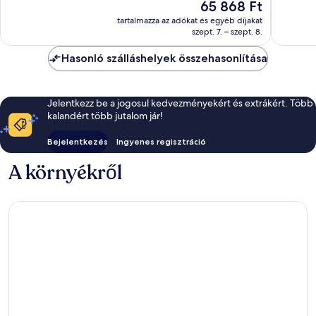
Az
65 868 Ft
Kivételes,
Kivétele
ár
1 004
343
tartalmazza az adókat és egyéb díjakat
65 868 Ft
szept. 7. – szept. 8.
értékelés
értékelé
Hasonló szálláshelyek összehasonlítása
Jelentkezz be a jogosul kedvezményekért és extrákért. Több
kalandért több jutalom jár!
Bejelentkezés
Ingyenes regisztráció
A környékről