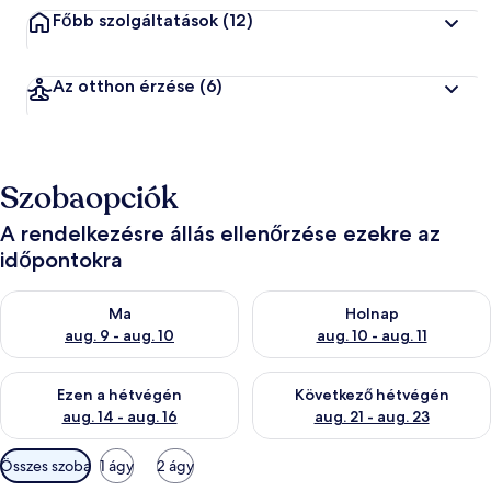
Főbb szolgáltatások
(12)
Az otthon érzése
(6)
Szobaopciók
A rendelkezésre állás ellenőrzése ezekre az
időpontokra
A ma esti rendelkezésre állás ellenőrzése: aug. 9 - aug. 10
A holnapi rendelkezésre állás e
Ma
Holnap
aug. 9 - aug. 10
aug. 10 - aug. 11
A mostani hétvégi rendelkezésre állás ellenőrzése: aug. 14 - au
A következő hétvégi rendelkezé
Ezen a hétvégén
Következő hétvégén
aug. 14 - aug. 16
aug. 21 - aug. 23
Szobákhoz
Összes szoba
1 ágy
2 ágy
rendelkezésre