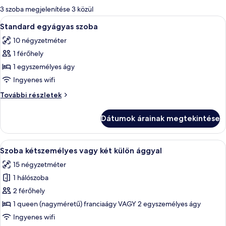
álló
3 szoba megjelenítése 3 közül
szűrők
A
Egy szállodai szoba, amelyben találhat
3
Standard egyágyas szoba
következő
10 négyzetméter
szoba
1 férőhely
összes
képének
1 egyszemélyes ágy
megtekintése:
Ingyenes wifi
Standard
Standard
További részletek
egyágyas
egyágyas
szoba
szoba
Dátumok árainak megtekintése
további
részletei
A
Egy szállodai szoba, két ággyal, melye
4
Szoba kétszemélyes vagy két külön ággyal
következő
15 négyzetméter
szoba
1 hálószoba
összes
képének
2 férőhely
megtekintése:
1 queen (nagyméretű) franciaágy VAGY 2 egyszemélyes ágy
Szoba
Ingyenes wifi