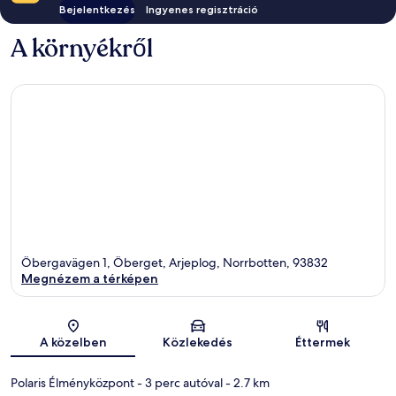
Bejelentkezés
Ingyenes regisztráció
A környékről
Öbergavägen 1, Öberget, Arjeplog, Norrbotten, 93832
Megnézem a térképen
Térkép
A közelben
Közlekedés
Éttermek
Polaris Élményközpont
- 3 perc autóval
- 2.7 km