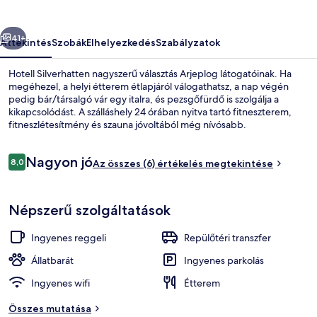
őző
Következő
41+
Áttekintés
Szobák
Elhelyezkedés
Szabályzatok
Hotell Silverhatten nagyszerű választás Arjeplog látogatóinak. Ha
megéhezel, a helyi étterem étlapjáról válogathatsz, a nap végén
pedig bár/társalgó vár egy italra, és pezsgőfürdő is szolgálja a
kikapcsolódást. A szálláshely 24 órában nyitva tartó fitneszterem,
fitneszlétesítmény és szauna jóvoltából még nívósabb.
Értékelések
Nagyon jó
8,0
Az összes (6) értékelés megtekintése
8,0 ennyiből: 10
Beltéri pezsgőfürdő
Népszerű szolgáltatások
Ingyenes reggeli
Repülőtéri transzfer
Állatbarát
Ingyenes parkolás
Ingyenes wifi
Étterem
Összes mutatása