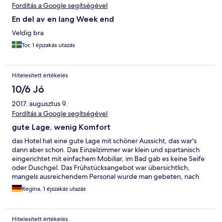
Fordítás a Google segítségével
En del av en lang Week end
Veldig bra
Tor, 1 éjszakás utazás
Hitelesített értékelés
10/6 Jó
2017. augusztus 9.
Fordítás a Google segítségével
gute Lage, wenig Komfort
das Hotel hat eine gute Lage mit schöner Aussicht, das war's
dann aber schon. Das Einzelzimmer war klein und spartanisch
eingerichtet mit einfachem Mobiliar, im Bad gab es keine Seife
oder Duschgel. Das Frühstücksangebot war übersichtlich,
mangels ausreichendem Personal wurde man gebeten, nach
dem Frühstück die Teller etc. auf einem Tablett in einen
Regina, 1 éjszakás utazás
Tablettwagen stellen. Wie in einer Studentenmensa!
Hitelesített értékelés