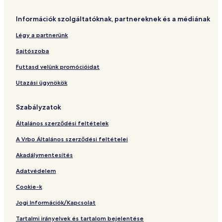
v
g
a
g
Információk szolgáltatóknak, partnereknek és a médiának
l
a
l
t
Légy a partnerünk
b
a
y
n
Sajtószoba
Futtasd velünk promócióidat
Utazási ügynökök
Szabályzatok
Általános szerződési feltételek
A Vrbo Általános szerződési feltételei
Akadálymentesítés
Adatvédelem
Cookie-k
Jogi Információk/Kapcsolat
Tartalmi irányelvek és tartalom bejelentése