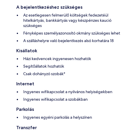
A bejelentkezéshez szükséges
Az esetlegesen felmerülő költségek fedezetéül
hitelkártyás, bankkártyás vagy készpénzes kaució
szükséges
Fényképes személyazonosító okmány szükséges lehet
A szálláshelyre való bejelentkezés alsó korhatára 18
Kisállatok
Házi kedvencek ingyenesen hozhatók
Segítőállatok hozhatók
Csak dohányzó szobák*
Internet
Ingyenes wifikapcsolat a nyilvános helyiségekben
Ingyenes wifikapcsolat a szobákban
Parkolás
Ingyenes egyéni parkolás a helyszínen
Transzfer