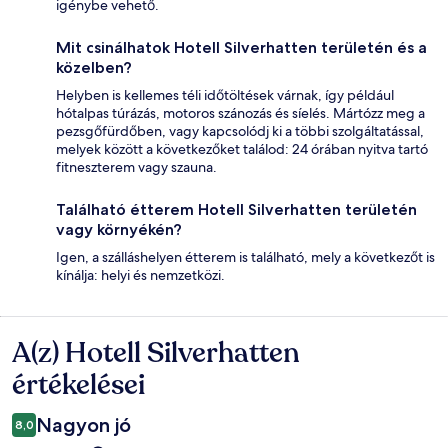
igénybe vehető.
Mit csinálhatok Hotell Silverhatten területén és a
közelben?
Helyben is kellemes téli időtöltések várnak, így például
hótalpas túrázás, motoros szánozás és síelés. Mártózz meg a
pezsgőfürdőben, vagy kapcsolódj ki a többi szolgáltatással,
melyek között a következőket találod: 24 órában nyitva tartó
fitneszterem vagy szauna.
Található étterem Hotell Silverhatten területén
vagy környékén?
Igen, a szálláshelyen étterem is található, mely a következőt is
kínálja: helyi és nemzetközi.
A(z) Hotell Silverhatten
Értékelések
értékelései
Nagyon jó
8,0