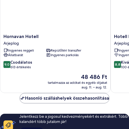
Hornavan
Hotell
Hornavan Hotell
Hotell
Hotell
Lyktan
Arjeplog
Arjeplo
Arjeplog
Arjeplo
Ingyenes reggeli
Repülőtéri transzfer
Ingyen
Állatbarát
Ingyenes parkolás
Ingyen
9.0
8.8
Csodálatos
Kivá
9,0
8,8
ennyiből:
ennyiből
613 értékelés
100 
10,
10,
Az
48 486 Ft
Csodálatos,
Kiváló,
ár
613
100
tartalmazza az adókat és egyéb díjakat
48 486 Ft
aug. 11. – aug. 12.
értékelés
értékelé
Hasonló szálláshelyek összehasonlítása
Jelentkezz be a jogosul kedvezményekért és extrákért. Több
kalandért több jutalom jár!