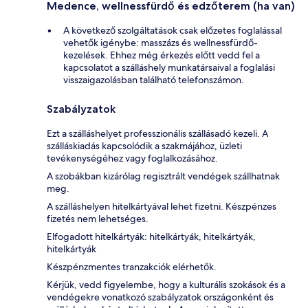
Medence, wellnessfürdő és edzőterem (ha van)
A következő szolgáltatások csak előzetes foglalással
vehetők igénybe: masszázs és wellnessfürdő-
kezelések. Ehhez még érkezés előtt vedd fel a
kapcsolatot a szálláshely munkatársaival a foglalási
visszaigazolásban található telefonszámon.
Szabályzatok
Ezt a szálláshelyet professzionális szállásadó kezeli. A
szálláskiadás kapcsolódik a szakmájához, üzleti
tevékenységéhez vagy foglalkozásához.
A szobákban kizárólag regisztrált vendégek szállhatnak
meg.
A szálláshelyen hitelkártyával lehet fizetni. Készpénzes
fizetés nem lehetséges.
Elfogadott hitelkártyák: hitelkártyák, hitelkártyák,
hitelkártyák
Készpénzmentes tranzakciók elérhetők.
Kérjük, vedd figyelembe, hogy a kulturális szokások és a
vendégekre vonatkozó szabályzatok országonként és