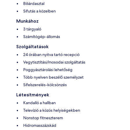
Biliárdasztal
Sífutás a közelben
Munkához
3 tárgyaló
Számítógép-állomás
Szolgáltatások
24 órában nyitva tartó recepció
Vegytisztítási/mosodai szolgáltatás
Poggyásztárolási lehetőség
Több nyelven beszélő személyzet
Sífelszerelés-kölcsönzés
Létesítmények
Kandalló a hallban
Televízió a közös helyiségekben
Nonstop fitneszterem
Hidromasszázskád