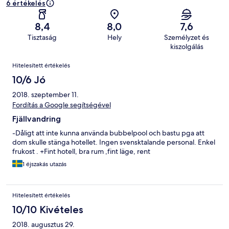
6 értékelés
8,4
8,0
7,6
Tisztaság
Hely
Személyzet és
kiszolgálás
Értékelések
Hitelesített értékelés
10/6 Jó
2018. szeptember 11.
Fordítás a Google segítségével
Fjällvandring
-Dåligt att inte kunna använda bubbelpool och bastu pga att
dom skulle stänga hotellet. Ingen svensktalande personal. Enkel
frukost . +Fint hotell, bra rum ,fint läge, rent
1 éjszakás utazás
Hitelesített értékelés
10/10 Kivételes
2018. augusztus 29.