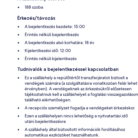
188 szoba
Érkezés/távozás
A bejelentkezés kezdete: 15:00
Érintés nélküli bejelentkezés
A bejelentkezés alsó korhatára: 18 év
Kijelentkezési idő: 12:00
Érintés nélküli kijelentkezés
Tudnivalók a bejelentkezéssel kapcsolatban
Ez a szálláshely a repülőtértől transzferjáratot biztosít a
vendégek számára (a szolgáltatásra vonatkozóan felár lehet
érvényben). A vendégeknek az érkezésükről előzetesen
tájékoztatniuk kell a szálláshelyet a foglalási visszaigazoláson
található elérhetőségen.
A recepciós személyzet fogadja a vendégeket érkezéskor.
Ezen a szálláshelyen nincs lehetőség a nyitvatartási idő
utáni bejelentkezésre
A szálláshely által biztosított információk fordításához
automatikus eszközöket használhatunk.