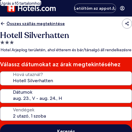
Ugrás a fő tartalomhoz
Letöltöm az appot
Összes szállás megtekintése
Hotell Silverhatten
3.0
csillagos
Hotel Arjeplog területén, ahol étterem és bár/társalgó áll rendelkezésre
szálláshely
Válassz dátumokat az árak megtekintéséhez
Hová utaznál?
Dátumok
Vendégek
Keresés