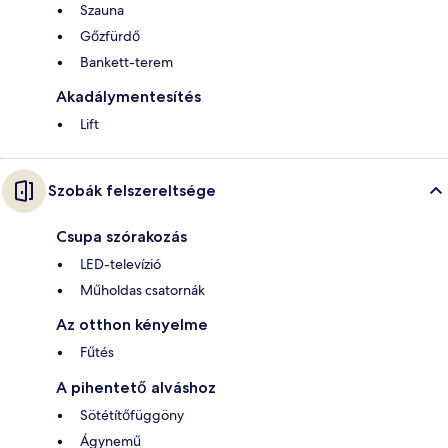
Szauna
Gőzfürdő
Bankett-terem
Akadálymentesítés
Lift
Szobák felszereltsége
Csupa szórakozás
LED-televízió
Műholdas csatornák
Az otthon kényelme
Fűtés
A pihentető alváshoz
Sötétítőfüggöny
Ágynemű