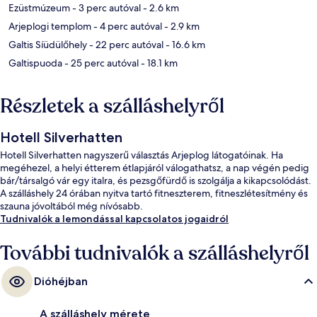
Ezüstmúzeum
- 3 perc autóval
- 2.6 km
Arjeplogi templom
- 4 perc autóval
- 2.9 km
Galtis Síüdülőhely
- 22 perc autóval
- 16.6 km
Galtispuoda
- 25 perc autóval
- 18.1 km
Részletek a szálláshelyről
Hotell Silverhatten
Hotell Silverhatten nagyszerű választás Arjeplog látogatóinak. Ha
megéhezel, a helyi étterem étlapjáról válogathatsz, a nap végén pedig
bár/társalgó vár egy italra, és pezsgőfürdő is szolgálja a kikapcsolódást.
A szálláshely 24 órában nyitva tartó fitneszterem, fitneszlétesítmény és
szauna jóvoltából még nívósabb.
Tudnivalók a lemondással kapcsolatos jogaidról
További tudnivalók a szálláshelyről
Dióhéjban
A szálláshely mérete