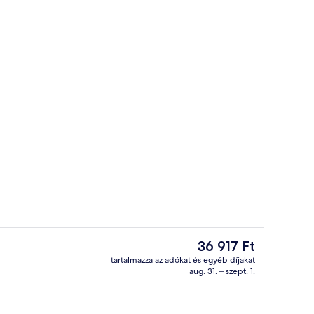
Business center
A
36 917 Ft
jelenlegi
tartalmazza az adókat és egyéb díjakat
ár
aug. 31. – szept. 1.
ő
Kilátás a szobából
36 917 Ft