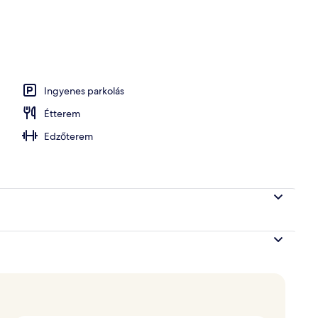
zabadtéri medence, nyitva 8:00 és 20:00 között, napozóágyak
Ingyenes parkolás
Étterem
Edzőterem