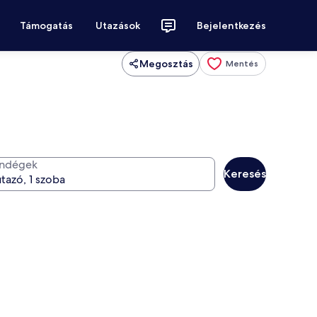
Támogatás
Utazások
Bejelentkezés
Megosztás
Mentés
ndégek
Keresés