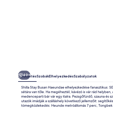
49+
Áttekintés
Szobák
Elhelyezkedés
Szabályzatok
Shilla Stay Busan Haeundae elhelyezkedése fanasztikus: S
sétára van tőle. Ha megéheztél, kávézó is vár rád helyben, 
medenceparti bár vár egy italra. Pezsgőfürdő, szauna és sze
utazók imádják a szálláshely következő jellemzőit: segítők
tömegközlekedés: Heunde metróállomás 7 perc, Tongbek m