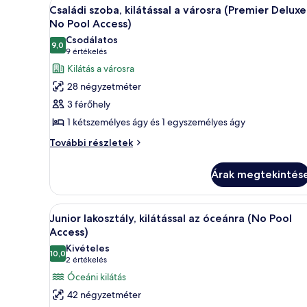
A
Egy szállodai szoba két ággyal,
10
/
Családi szoba, kilátással a városra (Premier Deluxe
Pool
következő
No
No Pool Access)
Access)
Pool
szoba
Csodálatos
Access)
9,0
összes
10-ből 9,0
(9
9 értékelés
további
képének
értékelés)
Kilátás a városra
részletei
megtekintése:
28 négyzetméter
Családi
3 férőhely
szoba,
1 kétszemélyes ágy és 1 egyszemélyes ágy
kilátással
Családi
a
További részletek
szoba,
városra
kilátással
(Premier
Árak megtekintés
a
Deluxe
városra
(Premier
/
A
Egy modern szállodaszoba, amely
6
Deluxe
Junior lakosztály, kilátással az óceánra (No Pool
No
következő
/
Access)
Pool
No
szoba
Kivételes
Access)
Pool
10,0
összes
10-ből 10,0
(2
2 értékelés
Access)
képének
értékelés)
Óceáni kilátás
további
megtekintése:
részletei
42 négyzetméter
Junior