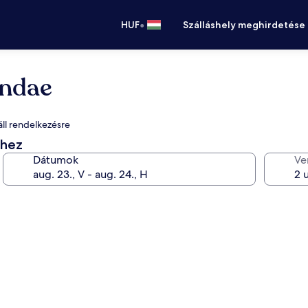
•
HUF
Szálláshely meghirdetése
undae
áll rendelkezésre
éhez
Dátumok
Ve