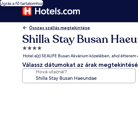
Ugrás a fő tartalomhoz
Összes szállás megtekintése
Shilla Stay Busan Hae
4.0
csillagos
Hotel a(z) SEALIFE Busan Akvárium közelében, ahol étterem 
szálláshely
Válassz dátumokat az árak megtekintés
Hová utaznál?
A(z)
Shilla
Stay
Busan
Haeundae
képgalériája