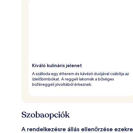
Kiváló kulináris jelenet
A szálloda egy étterem és kávézó duójával csábítja az
ízlelőbimbókat. A reggeli lakomák a bőséges
büféreggeli jóvoltából érkeznek.
Szobaopciók
A rendelkezésre állás ellenőrzése ezekr