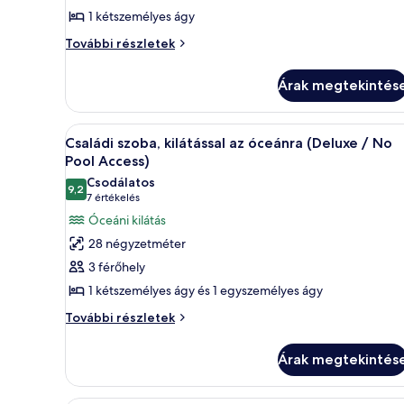
szoba
1 kétszemélyes ágy
kétszemélyes
Deluxe
ággyal,
További részletek
szoba
kilátással
kétszemélyes
a
Árak megtekintés
ággyal,
városra
kilátással
a
(No
A
Egy modern nappali, amelyben v
5
városra
Családi szoba, kilátással az óceánra (Deluxe / No
Pool
következő
(No
Pool Access)
Access)
Pool
szoba
Csodálatos
Access)
9,2
összes
10-ből 9,2
(7
7 értékelés
további
képének
értékelés)
Óceáni kilátás
részletei
megtekintése:
28 négyzetméter
Családi
3 férőhely
szoba,
1 kétszemélyes ágy és 1 egyszemélyes ágy
kilátással
Családi
az
További részletek
szoba,
óceánra
kilátással
(Deluxe
Árak megtekintés
az
/
óceánra
(Deluxe
No