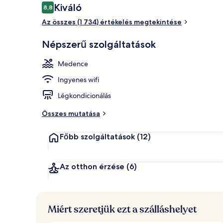
Értékelések
Kiváló
8,8
8,8 ennyiből: 10
Az összes (1 734) értékelés megtekintése
Szezonális s
Népszerű szolgáltatások
Medence
Ingyenes wifi
Légkondicionálás
Összes mutatása
Főbb szolgáltatások
(12)
Az otthon érzése
(6)
Miért szeretjük ezt a szálláshelyet