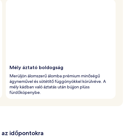
Mély áztató boldogság
Merüljön álomszerű álomba prémium minőségű
ágyneművel és sötétítő függönyökkel körülvéve. A
mély kádban való áztatás után bújjon plüss
fürdőköpenybe.
e az időpontokra