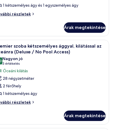
zoba,
1 kétszemélyes ágy és 1 egyszemélyes ágy
látással
aládi
vábbi részletek
oba,
árosra
látással
Deluxe
Árak megtekintése
rosra
eluxe
o
a tengerre.
gy nagy ágy, egy éjjeliszekrény, egy kisebb asztal és egy nagy ablak találha
Egy modern nappali, amelyben van egy kanapé, e
7
emier szoba kétszemélyes ággyal, kilátással az
ool
övetkező
o
eánra (Deluxe / No Pool Access)
ccess)
ol
zoba
Nagyon jó
cess)
0
sszes
10-ből 8,0
(3
3 értékelés
vábbi
épének
értékelés)
Óceáni kilátás
szletei
egtekintése:
28 négyzetméter
remier
2 férőhely
zoba
1 kétszemélyes ágy
étszemélyes
emier
ggyal,
vábbi részletek
oba
látással
tszemélyes
z
Árak megtekintése
gyal,
ceánra
látással
Deluxe