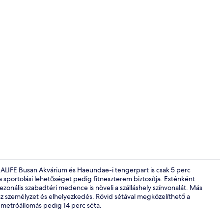
Lépcső
EALIFE Busan Akvárium és Haeundae-i tengerpart is csak 5 perc
a sportolási lehetőséget pedig fitneszterem biztosítja. Esténként
zonális szabadtéri medence is növeli a szálláshely színvonalát. Más
Lobby pihen
ész személyzet és elhelyezkedés. Rövid sétával megközelíthető a
etróállomás pedig 14 perc séta.