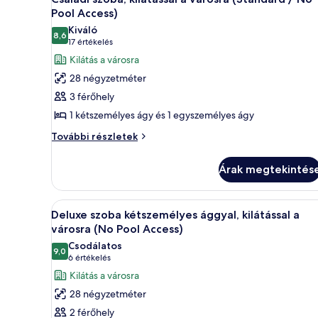
Pool
következő
(No
Pool Access)
Access)
Pool
szoba
Kiváló
Access)
8,6
összes
10-ből 8,6
(17
17 értékelés
további
képének
értékelés)
Kilátás a városra
részletei
megtekintése:
28 négyzetméter
Családi
3 férőhely
szoba,
1 kétszemélyes ágy és 1 egyszemélyes ágy
kilátással
Családi
a
További részletek
szoba,
városra
kilátással
(Standard
Árak megtekintés
a
/
városra
(Standard
No
A
Egy modern, üvegborítású felh
8
/
Deluxe szoba kétszemélyes ággyal, kilátással a
Pool
következő
No
városra (No Pool Access)
Access)
Pool
szoba
Csodálatos
Access)
9,0
összes
10-ből 9,0
(6
6 értékelés
további
képének
értékelés)
Kilátás a városra
részletei
megtekintése:
28 négyzetméter
Deluxe
2 férőhely