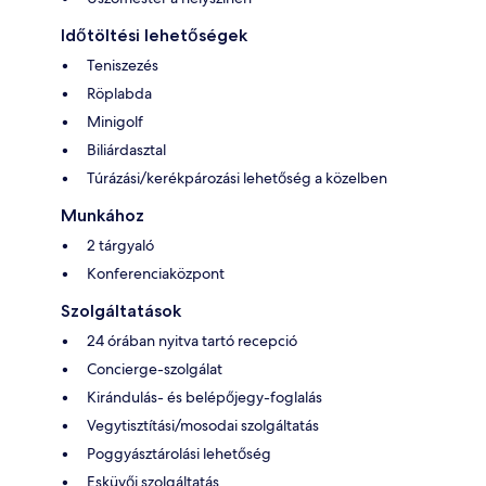
Időtöltési lehetőségek
Teniszezés
Röplabda
Minigolf
Biliárdasztal
Túrázási/kerékpározási lehetőség a közelben
Munkához
2 tárgyaló
Konferenciaközpont
Szolgáltatások
24 órában nyitva tartó recepció
Concierge-szolgálat
Kirándulás- és belépőjegy-foglalás
Vegytisztítási/mosodai szolgáltatás
Poggyásztárolási lehetőség
Esküvői szolgáltatás