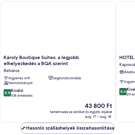
Károly Boutique Suites: a legjobb elhelyezkedés a BQA szerint
HOTEL 
Károly
HOTEL
Károly Boutique Suites: a legjobb
HOTEL
Boutique
KAPOS
elhelyezkedés a BQA szerint
Kaposvá
Suites:
Kaposvá
Belváros
Állatb
a
legjobb
Ingyenes wifi
Légkondicionálás
Ingyen
Nemdohányzó
elhelyezkedés
8.6
a
Kivá
8.8
Kiváló
8,6
8,8
ennyiből
BQA
29 ér
ennyiből:
108 értékelés
10,
szerint
10,
Az
43 800 Ft
Kiváló,
Belváros
Kiváló,
ár
29
108
tartalmazza az adókat és egyéb díjakat
43 800 Ft
értékelé
aug. 17. – aug. 18.
értékelés
Hasonló szálláshelyek összehasonlítása