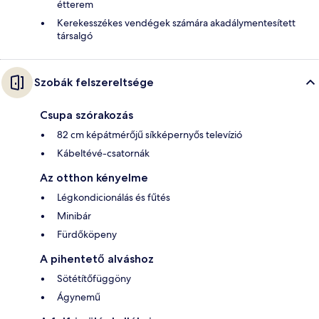
étterem
Kerekesszékes vendégek számára akadálymentesített
társalgó
Szobák felszereltsége
Csupa szórakozás
82 cm képátmérőjű síkképernyős televízió
Kábeltévé-csatornák
Az otthon kényelme
Légkondicionálás és fűtés
Minibár
Fürdőköpeny
A pihentető alváshoz
Sötétítőfüggöny
Ágynemű