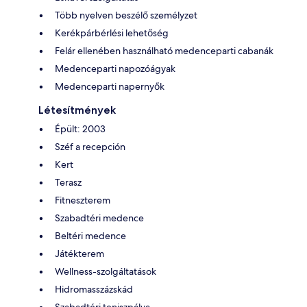
Több nyelven beszélő személyzet
Kerékpárbérlési lehetőség
Felár ellenében használható medenceparti cabanák
Medenceparti napozóágyak
Medenceparti napernyők
Létesítmények
Épült: 2003
Széf a recepción
Kert
Terasz
Fitneszterem
Szabadtéri medence
Beltéri medence
Játékterem
Wellness-szolgáltatások
Hidromasszázskád
Szabadtéri teniszpálya