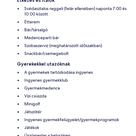
Étkezés és italok
Svédasztalos reggeli (felár ellenében) naponta 7:00 és
10:00 között
Étterem
Bár/társalgó
Medenceparti bár
Szobaszerviz (meghatározott időszakban)
Snackbár/csemegebolt
Gyerekekkel utazóknak
A gyermekek tartózkodása ingyenes
Ingyenes gyermekklub
Gyermekmedence
Vízi csúszda
Minigolf
Játszótér
Ingyenes gyermekfelügyelet/gyermekprogramok
Játékok
Úszómester a helyszínen