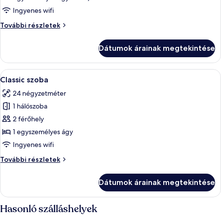
erkély
Ingyenes wifi
Luxus
További részletek
apartman,
erkély
Dátumok árainak megtekintése
további
részletei
A
Egy szállodai szoba, amelyben található
4
Classic szoba
következő
24 négyzetméter
szoba
1 hálószoba
összes
képének
2 férőhely
megtekintése:
1 egyszemélyes ágy
Classic
Ingyenes wifi
szoba
Classic
További részletek
szoba
további
Dátumok árainak megtekintése
részletei
Hasonló szálláshelyek