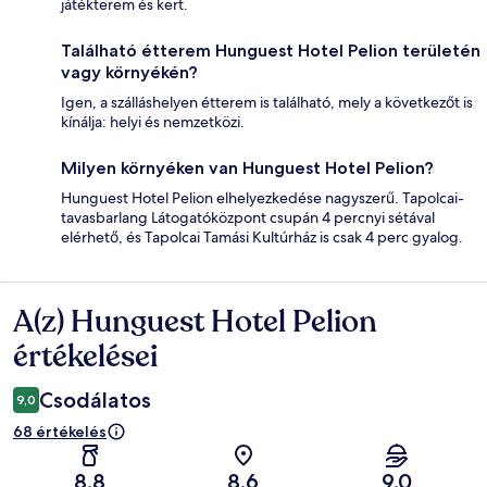
játékterem és kert.
Található étterem Hunguest Hotel Pelion területén
vagy környékén?
Igen, a szálláshelyen étterem is található, mely a következőt is
kínálja: helyi és nemzetközi.
Milyen környéken van Hunguest Hotel Pelion?
Hunguest Hotel Pelion elhelyezkedése nagyszerű. Tapolcai-
tavasbarlang Látogatóközpont csupán 4 percnyi sétával
elérhető, és Tapolcai Tamási Kultúrház is csak 4 perc gyalog.
A(z) Hunguest Hotel Pelion
Értékelések
értékelései
Csodálatos
9,0
68 értékelés
8,8
8,6
9,0