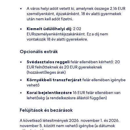
A város helyi adót vetett ki, amelynek összege 2.16 EUR
személyenként, éjszakánként. 18 év alatti gyermekek
után nem kell adót fizetni.
Kiemelt üdülőhelyi díj:
2.02
EURszemélyenkéntéjszakánként. Ez a díj nem
vontakozik 18 év alatti gyerekekre.
Opcionális extrák
Svédasztalos reggeli
felár ellenében kérhető: 20
EUR felnőtteknek és 20 EUR gyerekeknek
(hozzávetőleges árak)
Környékbeli transzferjárat
felár ellenében igénybe
vehető
Korai bejelentkezésre
16 EUR felár ellenében van
lehetőség (a rendelkezésre állástól függően)
Felújítások és bezárások
A következő létesítmények 2026. november 1. és 2026.
november 5. között nem vehető igénybe (a dátumok