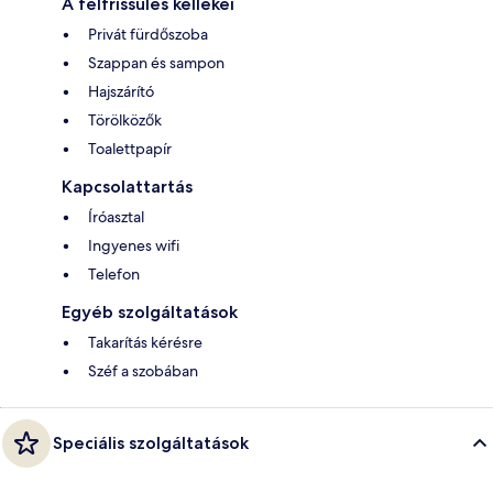
A felfrissülés kellékei
Privát fürdőszoba
Szappan és sampon
Hajszárító
Törölközők
Toalettpapír
Kapcsolattartás
Íróasztal
Ingyenes wifi
Telefon
Egyéb szolgáltatások
Takarítás kérésre
Széf a szobában
Speciális szolgáltatások