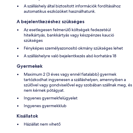
A szálláshely által biztosított információk fordításához
automatikus eszközöket használhatunk.
A bejelentkezéshez szükséges
Az esetlegesen felmerülő költségek fedezetéül
hitelkártyás, bankkártyás vagy készpénzes kaució
szükséges
Fényképes személyazonosító okmány szükséges lehet
A szálláshelyre való bejelentkezés alsó korhatára 18
Gyermekek
Maximum 2 (3 éves vagy ennél fiatalabb) gyermek
tartózkodhat ingyenesen a szálláshelyen, amennyiben a
szülővel vagy gondviselővel egy szobában szállnak meg, és
nem kérnek pótágyat.
Ingyenes gyermekfelügyelet
Ingyenes gyermekklub
Kisállatok
Háziállat nem vihető