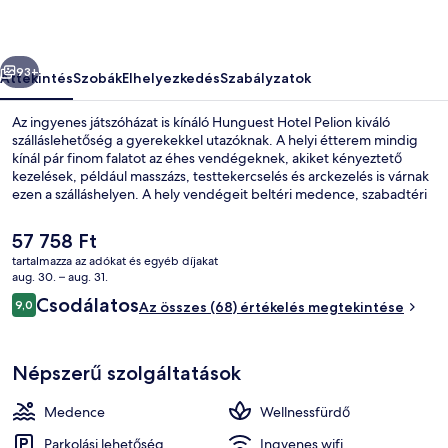
őző
Következő
93+
Áttekintés
Szobák
Elhelyezkedés
Szabályzatok
Az ingyenes játszóházat is kínáló Hunguest Hotel Pelion kiváló
szálláslehetőség a gyerekekkel utazóknak. A helyi étterem mindig
kínál pár finom falatot az éhes vendégeknek, akiket kényeztető
kezelések, például masszázs, testtekercselés és arckezelés is várnak
ezen a szálláshelyen. A hely vendégeit beltéri medence, szabadtéri
medence és medence melletti bár is várja.
A
57 758 Ft
jelenlegi
tartalmazza az adókat és egyéb díjakat
ár
aug. 30. – aug. 31.
Reggeli, ebéd és vacsora
57 758 Ft
Értékelések
Csodálatos
9,0
Az összes (68) értékelés megtekintése
9,0 ennyiből: 10
Népszerű szolgáltatások
Medence
Wellnessfürdő
Parkolási lehetőség
Ingyenes wifi