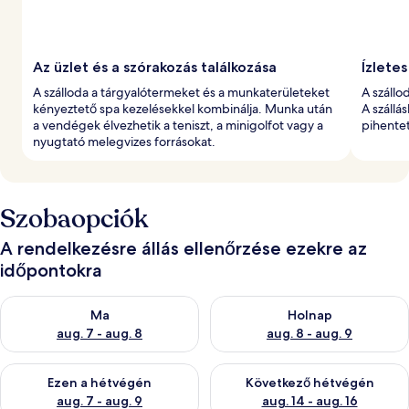
Az üzlet és a szórakozás találkozása
Ízlete
A szálloda a tárgyalótermeket és a munkaterületeket
A szállo
kényeztető spa kezelésekkel kombinálja. Munka után
A szállás
a vendégek élvezhetik a teniszt, a minigolfot vagy a
pihentet
nyugtató melegvizes forrásokat.
Szobaopciók
A rendelkezésre állás ellenőrzése ezekre az
időpontokra
A ma esti rendelkezésre állás ellenőrzése: aug. 7 - aug. 8
A holnapi rendelkezésre állás e
Ma
Holnap
aug. 7 - aug. 8
aug. 8 - aug. 9
A mostani hétvégi rendelkezésre állás ellenőrzése: aug. 7 - aug
A következő hétvégi rendelkezé
Ezen a hétvégén
Következő hétvégén
aug. 7 - aug. 9
aug. 14 - aug. 16