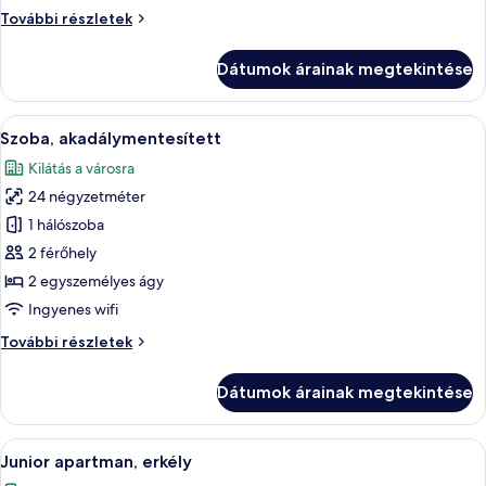
erkély
Családi
További részletek
szoba,
erkély
Dátumok árainak megtekintése
további
részletei
A
Egy szállodai szoba, melyben van egy 
5
Szoba, akadálymentesített
következő
Kilátás a városra
szoba
24 négyzetméter
összes
képének
1 hálószoba
megtekintése:
2 férőhely
Szoba,
2 egyszemélyes ágy
akadálymentesített
Ingyenes wifi
Szoba,
További részletek
akadálymentesített
további
Dátumok árainak megtekintése
részletei
A
Egy szállodai szoba erkéllyel, televízió
8
Junior apartman, erkély
következő