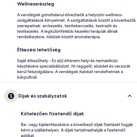
Wellnessrészleg
A vendégek gondtalanul élvezhetik a helyszíni wellness-
szolgáltatások kényelmét. A szolgáltatások között a következők
szerepelnek: arckezelés, testtekercselés, testradír és
testkezelés. A legkülönfélébb kezelési terápiák állnak
rendelkezésre, többek között aromaterápia.
Étkezési lehetőség
Saját étkezőhely - Ez a(z) étterem helyi és nemzetközi
készítésére specializálódott. Itt reggelit, ebédet és vacsorát
kerül felszolgálásra. A vendégek italokat rendelhetnek a
bárpultnál.
Díjak és szabályzatok
Kötelezően fizetendő díjak
Be- vagy kijelentkezéskor a következő díjak fizetését fogják
kérni a szálláshelyen. A díjak tartalmazhatják a fizetendő
adókat: