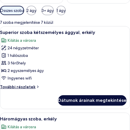
Szobákhoz
Összes szoba
2 ágy
3+ ágy
1 ágy
rendelkezésre
álló
7 szoba megjelenítése 7 közül
szűrők
A
Egy szállodai szoba, amelyben található 
7
Superior szoba kétszemélyes ággyal, erkély
következő
Kilátás a városra
szoba
24 négyzetméter
összes
képének
1 hálószoba
megtekintése:
3 férőhely
Superior
2 egyszemélyes ágy
szoba
Ingyenes wifi
kétszemélyes
Superior
További részletek
ággyal,
szoba
erkély
kétszemélyes
Dátumok árainak megtekintése
ággyal,
erkély
további
A
Egy szállodai szoba, amelyben található
6
részletei
Háromágyas szoba, erkély
következő
Kilátás a városra
szoba