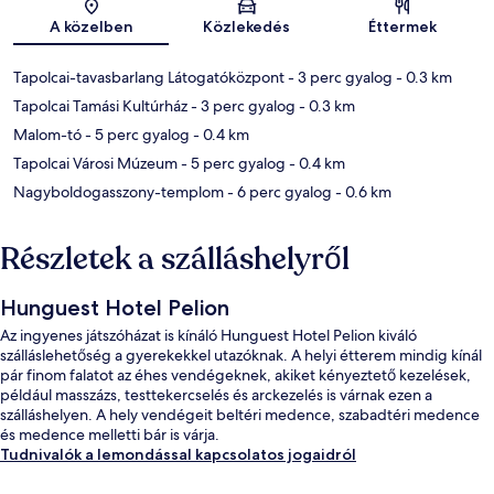
Térkép
A közelben
Közlekedés
Éttermek
Tapolcai-tavasbarlang Látogatóközpont
- 3 perc gyalog
- 0.3 km
Tapolcai Tamási Kultúrház
- 3 perc gyalog
- 0.3 km
Malom-tó
- 5 perc gyalog
- 0.4 km
Tapolcai Városi Múzeum
- 5 perc gyalog
- 0.4 km
Nagyboldogasszony-templom
- 6 perc gyalog
- 0.6 km
Részletek a szálláshelyről
Hunguest Hotel Pelion
Az ingyenes játszóházat is kínáló Hunguest Hotel Pelion kiváló
szálláslehetőség a gyerekekkel utazóknak. A helyi étterem mindig kínál
pár finom falatot az éhes vendégeknek, akiket kényeztető kezelések,
például masszázs, testtekercselés és arckezelés is várnak ezen a
szálláshelyen. A hely vendégeit beltéri medence, szabadtéri medence
és medence melletti bár is várja.
Tudnivalók a lemondással kapcsolatos jogaidról