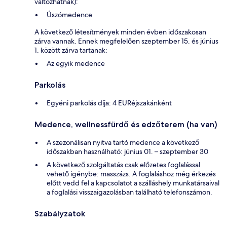
változhatnak):
Úszómedence
A következő létesítmények minden évben időszakosan
zárva vannak. Ennek megfelelően szeptember 15. és június
1. között zárva tartanak:
Az egyik medence
Parkolás
Egyéni parkolás díja: 4 EURéjszakánként
Medence, wellnessfürdő és edzőterem (ha van)
A szezonálisan nyitva tartó medence a következő
időszakban használható: június 01. – szeptember 30
A következő szolgáltatás csak előzetes foglalással
vehető igénybe: masszázs. A foglaláshoz még érkezés
előtt vedd fel a kapcsolatot a szálláshely munkatársaival
a foglalási visszaigazolásban található telefonszámon.
Szabályzatok