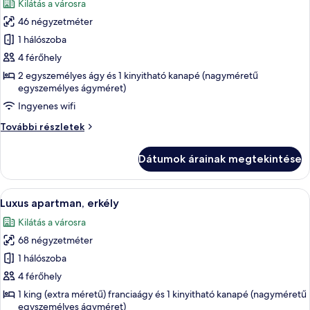
Kilátás a városra
szoba
46 négyzetméter
összes
képének
1 hálószoba
megtekintése:
4 férőhely
Junior
2 egyszemélyes ágy és 1 kinyitható kanapé (nagyméretű
apartman,
egyszemélyes ágyméret)
erkély
Ingyenes wifi
Junior
További részletek
apartman,
erkély
Dátumok árainak megtekintése
további
részletei
A
Egy szállodai szoba, amelyben található
8
Luxus apartman, erkély
következő
Kilátás a városra
szoba
68 négyzetméter
összes
képének
1 hálószoba
megtekintése:
4 férőhely
Luxus
1 king (extra méretű) franciaágy és 1 kinyitható kanapé (nagyméretű
apartman,
egyszemélyes ágyméret)