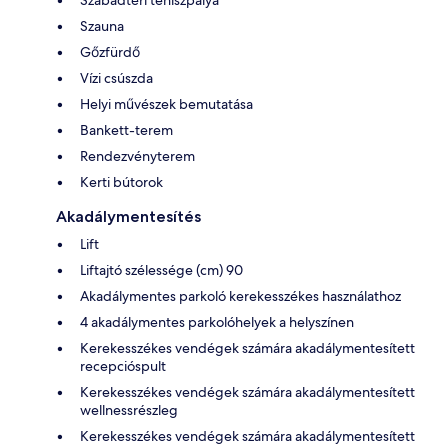
Szauna
Gőzfürdő
Vízi csúszda
Helyi művészek bemutatása
Bankett-terem
Rendezvényterem
Kerti bútorok
Akadálymentesítés
Lift
Liftajtó szélessége (cm) 90
Akadálymentes parkoló kerekesszékes használathoz
4 akadálymentes parkolóhelyek a helyszínen
Kerekesszékes vendégek számára akadálymentesített
recepcióspult
Kerekesszékes vendégek számára akadálymentesített
wellnessrészleg
Kerekesszékes vendégek számára akadálymentesített