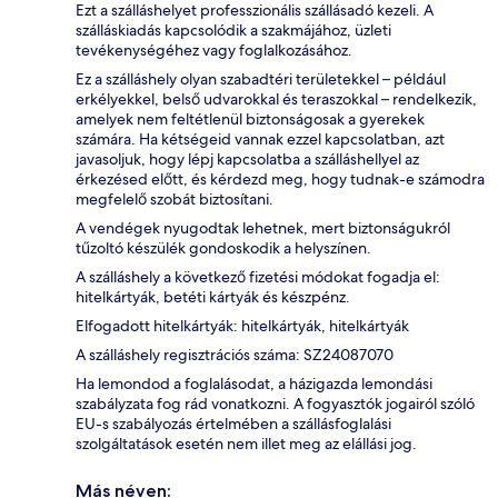
Ezt a szálláshelyet professzionális szállásadó kezeli. A
szálláskiadás kapcsolódik a szakmájához, üzleti
tevékenységéhez vagy foglalkozásához.
Ez a szálláshely olyan szabadtéri területekkel – például
erkélyekkel, belső udvarokkal és teraszokkal – rendelkezik,
amelyek nem feltétlenül biztonságosak a gyerekek
számára. Ha kétségeid vannak ezzel kapcsolatban, azt
javasoljuk, hogy lépj kapcsolatba a szálláshellyel az
érkezésed előtt, és kérdezd meg, hogy tudnak-e számodra
megfelelő szobát biztosítani.
A vendégek nyugodtak lehetnek, mert biztonságukról
tűzoltó készülék gondoskodik a helyszínen.
A szálláshely a következő fizetési módokat fogadja el:
hitelkártyák, betéti kártyák és készpénz.
Elfogadott hitelkártyák: hitelkártyák, hitelkártyák
A szálláshely regisztrációs száma: SZ24087070
Ha lemondod a foglalásodat, a házigazda lemondási
szabályzata fog rád vonatkozni. A fogyasztók jogairól szóló
EU-s szabályozás értelmében a szállásfoglalási
szolgáltatások esetén nem illet meg az elállási jog.
Más néven: