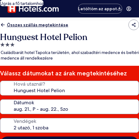
Ugrás a fő tartalomhoz
Letöltöm az appot
Összes szállás megtekintése
Hunguest Hotel Pelion
3.0
csillagos
Családbarát hotel Tapolca területén, ahol szabadtéri medence és beltéri
szálláshely
medence áll rendelkezésre
Válassz dátumokat az árak megtekintéséhez
Hová utaznál?
Dátumok
Vendégek