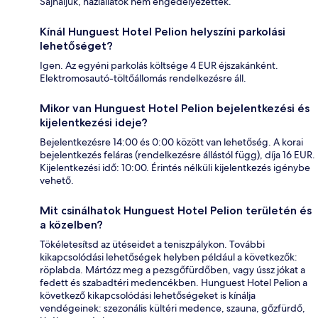
Sajnáljuk, háziállatok nem engedélyezettek.
Kínál Hunguest Hotel Pelion helyszíni parkolási
lehetőséget?
Igen. Az egyéni parkolás költsége 4 EUR éjszakánként.
Elektromosautó-töltőállomás rendelkezésre áll.
Mikor van Hunguest Hotel Pelion bejelentkezési és
kijelentkezési ideje?
Bejelentkezésre 14:00 és 0:00 között van lehetőség. A korai
bejelentkezés feláras (rendelkezésre állástól függ), díja 16 EUR.
Kijelentkezési idő: 10:00. Érintés nélküli kijelentkezés igénybe
vehető.
Mit csinálhatok Hunguest Hotel Pelion területén és
a közelben?
Tökéletesítsd az ütéseidet a teniszpálykon. További
kikapcsolódási lehetőségek helyben például a következők:
röplabda. Mártózz meg a pezsgőfürdőben, vagy ússz jókat a
fedett és szabadtéri medencékben. Hunguest Hotel Pelion a
következő kikapcsolódási lehetőségeket is kínálja
vendégeinek: szezonális kültéri medence, szauna, gőzfürdő,