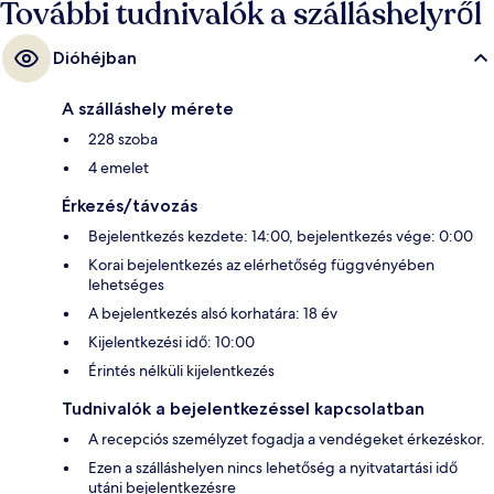
További tudnivalók a szálláshelyről
Dióhéjban
A szálláshely mérete
228 szoba
4 emelet
Érkezés/távozás
Bejelentkezés kezdete: 14:00, bejelentkezés vége: 0:00
Korai bejelentkezés az elérhetőség függvényében
lehetséges
A bejelentkezés alsó korhatára: 18 év
Kijelentkezési idő: 10:00
Érintés nélküli kijelentkezés
Tudnivalók a bejelentkezéssel kapcsolatban
A recepciós személyzet fogadja a vendégeket érkezéskor.
Ezen a szálláshelyen nincs lehetőség a nyitvatartási idő
utáni bejelentkezésre