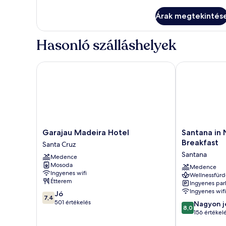
további
részletei
Árak megtekintés
Hasonló szálláshelyek
Garajau Madeira Hotel
Santana in Na
Garajau
Santana
Garajau Madeira Hotel
Santana in
Madeira
in
Breakfast
Santa Cruz
Hotel
Nature
Santana
Medence
Santa
Bed
Mosoda
Cruz
&
Medence
Ingyenes wifi
Wellnessfürd
Breakfast
Étterem
Ingyenes par
Santana
Ingyenes wifi
7.4
Jó
7,4
ennyiből:
501 értékelés
8.0
Nagyon j
8,0
10,
ennyiből:
156 értékel
Jó,
10,