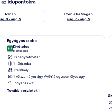
e az időpontokra
g. 8
elkezésre állás ellenőrzése: aug. 8 - aug. 9
A mostani hétvégi rendelkezésre állás 
Holnap
Ezen a hétvégén
ug. 8 - aug. 9
aug. 7 - aug. 9
alálható egy ágy, egy szék, egy kis asztal könyvekkel, és egy nyitott ajtón át
A
Egy szállodai szoba, amelyben található
7
Egyágyas szoba
következő
Kivételes
szoba
9,4
10-ből 9,4
(6
6 értékelés
összes
értékelés)
18 négyzetméter
képének
1 hálószoba
megtekintése:
1 férőhely
Egyágyas
1 kétszemélyes ágy VAGY 2 egyszemélyes ágy
szoba
Ingyenes wifi
Egyágyas
További részletek
szoba
S
további
részletei