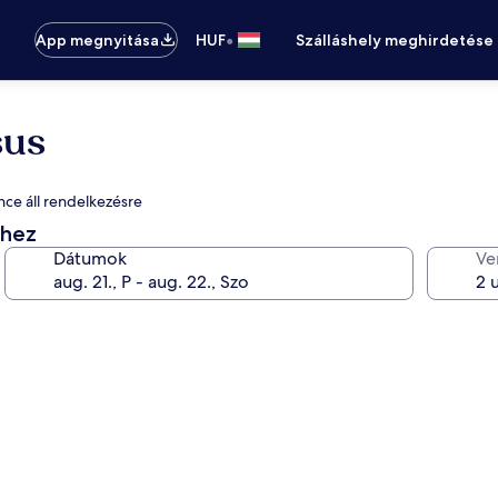
•
App megnyitása
HUF
Szálláshely meghirdetése
sus
nce áll rendelkezésre
éhez
Dátumok
Ve