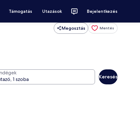
Támogatás
Utazások
Bejelentkezés
Megosztás
Mentés
ndégek
Keresés