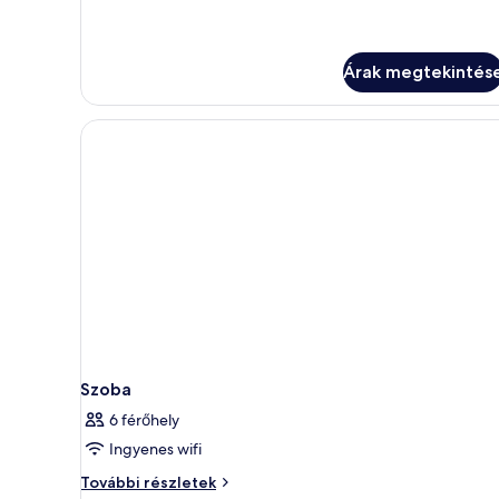
Árak megtekintés
Szoba
6 férőhely
Ingyenes wifi
Szoba
További részletek