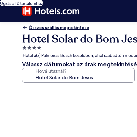
Ugrás a fő tartalomhoz
Összes szállás megtekintése
Hotel Solar do Bom Je
4.0
csillagos
Hotel a(z) Palmeiras Beach közelében, ahol szabadtéri mede
szálláshely
Válassz dátumokat az árak megtekintés
Hová utaznál?
A(z)
Hotel
Solar
do
Bom
Jesus