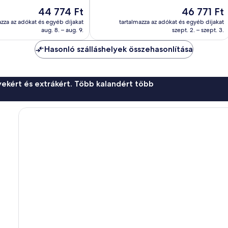
jó,
Az
Az
44 774 Ft
46 771 Ft
611
ár
ár
értékelés
azza az adókat és egyéb díjakat
tartalmazza az adókat és egyéb díjakat
44 774 Ft
46 771 Ft
aug. 8. – aug. 9.
szept. 2. – szept. 3.
Hasonló szálláshelyek összehasonlítása
ekért és extrákért. Több kalandért több