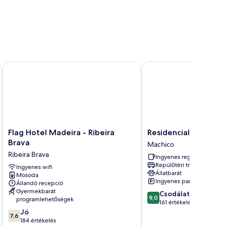
Flag Hotel Madeira - Ribeira Brava
Residencial Família
Flag
Residencial
Flag Hotel Madeira - Ribeira
Residencial Família
Hotel
Família
Brava
Machico
Madeira
Machico
Ribeira Brava
Ingyenes reggeli
-
Repülőtéri transzfer
Ribeira
Ingyenes wifi
Állatbarát
Mosoda
Brava
Ingyenes parkolás
Állandó recepció
Ribeira
Gyermekbarát
9.0
Csodálatos
Brava
9,0
programlehetőségek
ennyiből:
161 értékelés
7.6
10,
Jó
7,6
ennyiből:
Csodálatos,
184 értékelés