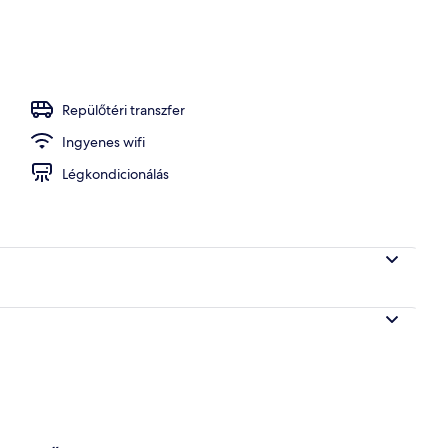
y homlokzata
Repülőtéri transzfer
Ingyenes wifi
Légkondicionálás