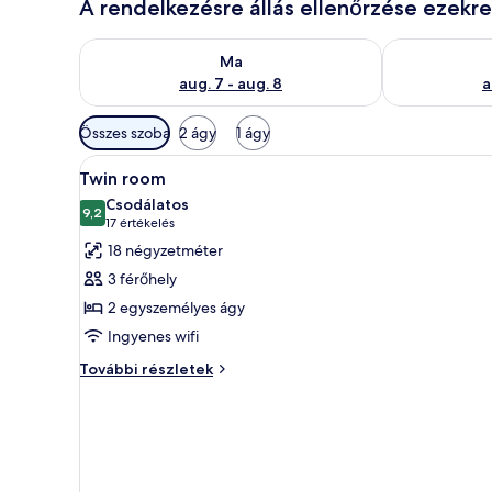
A rendelkezésre állás ellenőrzése ezekr
A ma esti rendelkezésre állás ellenőrzése: aug. 7 - au
A holnapi rend
Ma
aug. 7 - aug. 8
a
Szobákhoz
Összes szoba
2 ágy
1 ágy
rendelkezésre
A
Egy szállodai szoba, amelyben t
álló
7
Twin room
következő
szűrők
Csodálatos
szoba
9,2
10-ből 9,2
(17
17 értékelés
összes
értékelés)
18 négyzetméter
képének
3 férőhely
megtekintése:
2 egyszemélyes ágy
Twin
Ingyenes wifi
room
Twin
További részletek
room
további
részletei