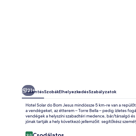
képgalériája
21+
Áttekintés
Szobák
Elhelyezkedés
Szabályzatok
Hotel Solar do Bom Jesus mindössze 5 km-re van a repülőtért
a vendégeket, az étterem – Torre Bella – pedig ízletes fogá
vendégek a helyszíni szabadtéri medence, bár/társalgó és 
jónak tartják a hely következó jellemzőit: segítőkész személ
Értékelések
Csodálatos
9,0