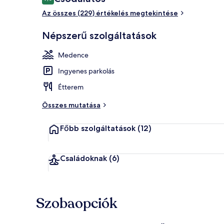
9,0 ennyiből: 10
Az összes (229) értékelés megtekintése
A szálláshel
Népszerű szolgáltatások
Medence
Ingyenes parkolás
Étterem
Összes mutatása
Főbb szolgáltatások
(12)
Családoknak
(6)
Szobaopciók