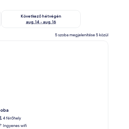
ellenőrzése: aug. 7 - aug. 9
A következő hétvégi rendelkezésre állás ellenőrzése: aug. 14 -
Következő hétvégén
aug. 14 - aug. 16
5 szoba megjelenítése 5 közül
 egy domboldalra nyíló kilátás.
 egy ágy, egy szék, egy kis asztal könyvekkel, és egy nyitott ajtón át egy dom
zoba
4 férőhely
Ingyenes wifi