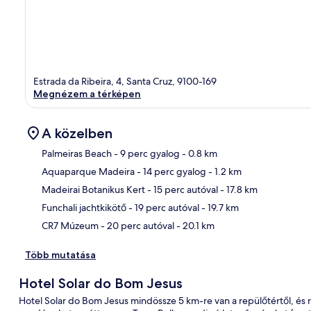
Estrada da Ribeira, 4, Santa Cruz, 9100-169
Megnézem a térképen
A közelben
Palmeiras Beach
- 9 perc gyalog
- 0.8 km
Aquaparque Madeira
- 14 perc gyalog
- 1.2 km
Tér
Madeirai Botanikus Kert
- 15 perc autóval
- 17.8 km
Funchali jachtkikötő
- 19 perc autóval
- 19.7 km
CR7 Múzeum
- 20 perc autóval
- 20.1 km
Több mutatása
Hotel Solar do Bom Jesus
Hotel Solar do Bom Jesus mindössze 5 km-re van a repülőtértől, és rep