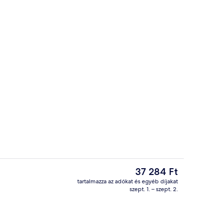
részletek
Külső rész - részletek
A
37 284 Ft
jelenlegi
tartalmazza az adókat és egyéb díjakat
ár
szept. 1. – szept. 2.
f a szobában, íróasztal és sötétítőfüggöny
Reggeli, ebéd és vacsora
37 284 Ft