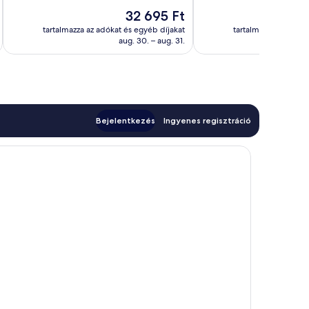
10,
161
Az
32 695 Ft
Jó,
értékelés
ár
184
tartalmazza az adókat és egyéb díjakat
tartalmazza az adóka
32 695 Ft
aug. 30. – aug. 31.
értékelés
Bejelentkezés
Ingyenes regisztráció