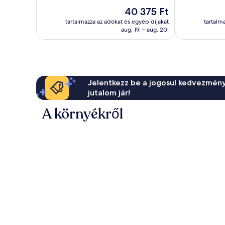
501
Nagyon
Az
40 375 Ft
értékelés
jó,
ár
tartalmazza az adókat és egyéb díjakat
tartalm
156
40 375 Ft
aug. 19. – aug. 20.
értékelés
Jelentkezz be a jogosul kedvezmény
jutalom jár!
A környékről