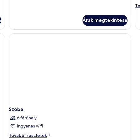
Sz
To
to
ré
e
Árak megtekintése
Szoba
6 férőhely
Ingyenes wifi
Szoba
További részletek