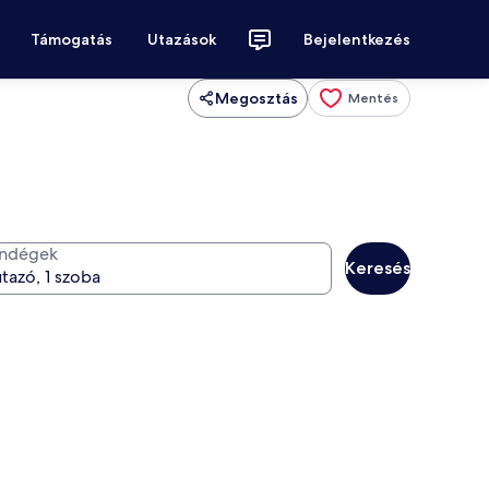
Támogatás
Utazások
Bejelentkezés
Megosztás
Mentés
ndégek
Keresés