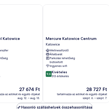
Katowice
Mercure Katowice Centrum
Mercure
l Katowice
Mercure Katowice Centrum
Katowice
Katowice
Centrum
anszfer
Wellnessfürdő
Katowice
Állatbarát
etőség
Parkolási lehetőség
biztosított
Ingyenes wifi
9.6
Kivételes
9,6
ennyiből:
s
313 értékelés
10,
Kivételes,
Az
Az
27 674 Ft
28 727 Ft
313
ár
ár
értékelés
azza az adókat és egyéb díjakat
tartalmazza az adókat és egyéb díjakat
27 674 Ft
28 727 Ft
aug. 12. – aug. 13.
szept. 6. – szept. 7.
Hasonló szálláshelyek összehasonlítása