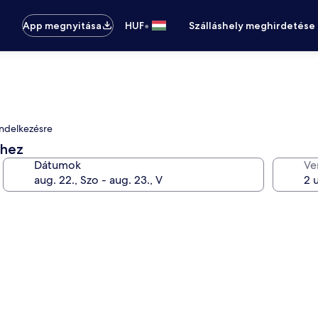
•
App megnyitása
HUF
Szálláshely meghirdetése
endelkezésre
éhez
Dátumok
Ve