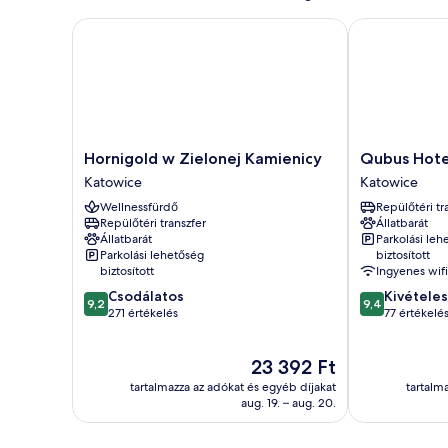
Hornigold w Zielonej Kamienicy
Qubus Hotel 
Hornigold
Qubus
Hornigold w Zielonej Kamienicy
Qubus Hote
w
Hotel
Katowice
Katowice
Zielonej
Katowice
Wellnessfürdő
Repülőtéri tr
Kamienicy
Katowice
Repülőtéri transzfer
Állatbarát
Katowice
Állatbarát
Parkolási leh
Parkolási lehetőség
biztosított
biztosított
Ingyenes wifi
9.2
9.4
Csodálatos
Kivételes
9,2
9,4
ennyiből:
ennyiből:
271 értékelés
77 értékelé
10,
10,
Csodálatos,
Kivételes,
Az
23 392 Ft
271
77
ár
értékelés
értékelés
tartalmazza az adókat és egyéb díjakat
tartalm
23 392 Ft
aug. 19. – aug. 20.