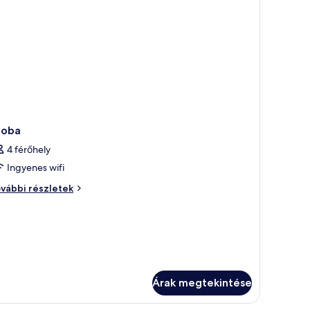
zoba
4 férőhely
Ingyenes wifi
oba
vábbi részletek
vábbi
szletei
Árak megtekintése