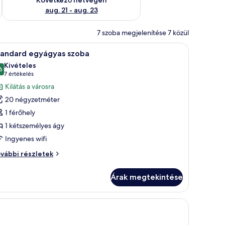
aug. 21 - aug. 23
7 szoba megjelenítése 7 közül
nű, a falat beborító függöny található.
ágy, két éjjeliszemélyzet, egy íróasztal székkkel és egy televízió található.
Egy szállodai szoba, amelyben egy nagy ágy, eg
6
tandard egyágyas szoba
övetkező
Kivételes
zoba
6
10-ből 9,6
(7
7 értékelés
sszes
értékelés)
Kilátás a városra
épének
20 négyzetméter
egtekintése:
1 férőhely
tandard
1 kétszemélyes ágy
gyágyas
Ingyenes wifi
zoba
andard
vábbi részletek
yágyas
oba
Árak megtekintése
vábbi
szletei
 szobában és íróasztal