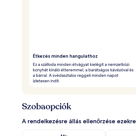
Étkezés minden hangulathoz
Ez a szálloda minden étvágyat kielégít a nemzetközi
konyhát kínáló étteremmel, a barátságos kávézóval és
a bárral. A svédasztalos reggeli minden napot
ízletesen indít.
Szobaopciók
A rendelkezésre állás ellenőrzése ezekr
A ma esti rendelkezésre állás ellenőrzése: aug. 8 - a
A holnapi rend
Ma