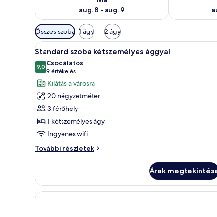
aug. 8 - aug. 9
a
Szobákhoz
Összes szoba
1 ágy
2 ágy
rendelkezésre
A
Egy modern szállodai szoba, mel
álló
7
Standard szoba kétszemélyes ággyal
következő
szűrők
Csodálatos
szoba
9,0
10-ből 9,0
(9
9 értékelés
összes
értékelés)
Kilátás a városra
képének
20 négyzetméter
megtekintése:
3 férőhely
Standard
1 kétszemélyes ágy
szoba
Ingyenes wifi
kétszemélyes
ággyal
Standard
További részletek
szoba
kétszemélyes
Árak megtekintés
ággyal
további
részletei