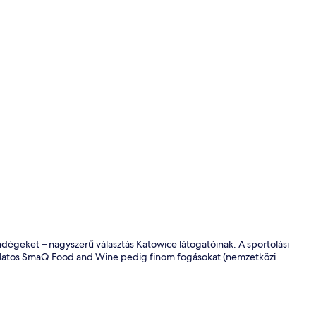
Bár (a szállá
ndégeket – nagyszerű választás Katowice látogatóinak. A sportolási
latos SmaQ Food and Wine pedig finom fogásokat (nemzetközi
Hipoallergén