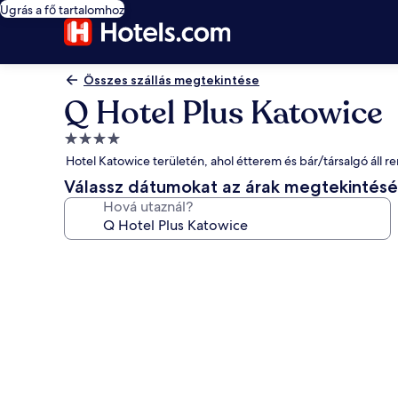
Ugrás a fő tartalomhoz
Összes szállás megtekintése
Q Hotel Plus Katowice
4.0
csillagos
Hotel Katowice területén, ahol étterem és bár/társalgó áll r
szálláshely
Válassz dátumokat az árak megtekintés
Hová utaznál?
A(z)
Q
Hotel
Plus
Katowice
képgalériája