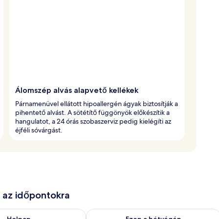
Álomszép alvás alapvető kellékek
Párnamenüvel ellátott hipoallergén ágyak biztosítják a
pihentető alvást. A sötétítő függönyök előkészítik a
hangulatot, a 24 órás szobaszerviz pedig kielégíti az
éjféli sóvárgást.
e az időpontokra
ug. 9
elkezésre állás ellenőrzése: aug. 9 - aug. 10
A mostani hétvégi rendelkezésre állás 
Holnap
Ezen a hétvégén