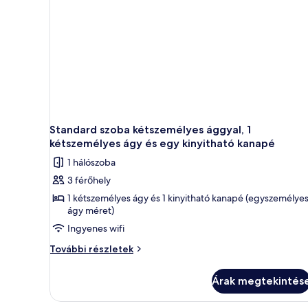
Standard szoba kétszemélyes ággyal, 1
kétszemélyes ágy és egy kinyitható kanapé
1 hálószoba
3 férőhely
1 kétszemélyes ágy és 1 kinyitható kanapé (egyszemélye
ágy méret)
Ingyenes wifi
Standard
További részletek
szoba
kétszemélyes
Árak megtekintés
ággyal,
1