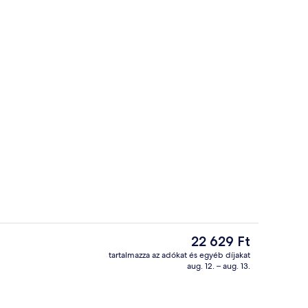
shelyen)
Lépcső
A
22 629 Ft
jelenlegi
tartalmazza az adókat és egyéb díjakat
ár
aug. 12. – aug. 13.
 ágynemű, minibár, széf a szobában és íróasztal
Recepció
22 629 Ft