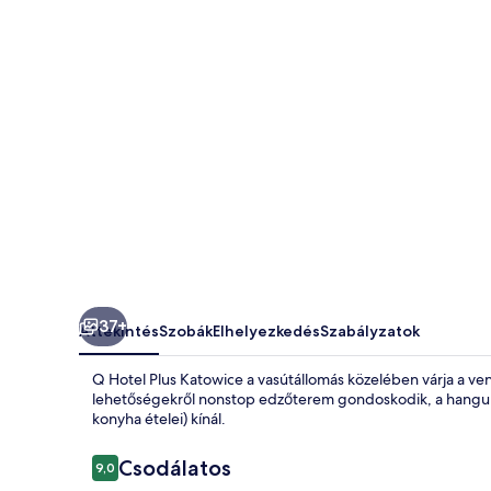
37+
Áttekintés
Szobák
Elhelyezkedés
Szabályzatok
Q Hotel Plus Katowice a vasútállomás közelében várja a ve
lehetőségekről nonstop edzőterem gondoskodik, a hangu
konyha ételei) kínál.
Értékelések
Csodálatos
9,0
9,0 ennyiből: 10