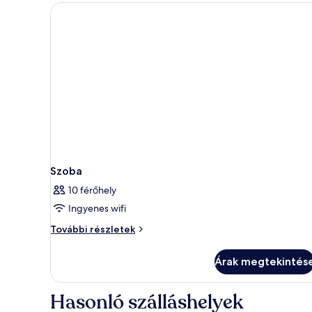
kétszemélyes
ágy
és
egy
kinyitható
kanapé
további
részletei
Szoba
10 férőhely
Ingyenes wifi
Szoba
További részletek
további
részletei
Árak megtekintés
Hasonló szálláshelyek