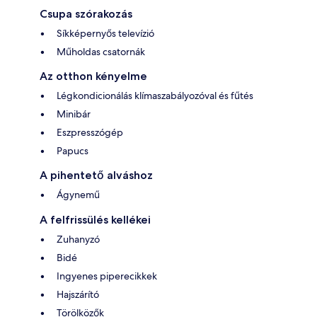
Csupa szórakozás
Síkképernyős televízió
Műholdas csatornák
Az otthon kényelme
Légkondicionálás klímaszabályozóval és fűtés
Minibár
Eszpresszógép
Papucs
A pihentető alváshoz
Ágynemű
A felfrissülés kellékei
Zuhanyzó
Bidé
Ingyenes piperecikkek
Hajszárító
Törölközők