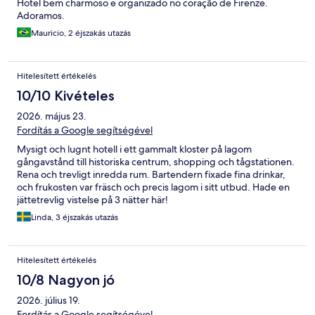
Hotel bem charmoso e organizado no coração de Firenze.
Adoramos.
Mauricio, 2 éjszakás utazás
Hitelesített értékelés
10/10 Kivételes
2026. május 23.
Fordítás a Google segítségével
Mysigt och lugnt hotell i ett gammalt kloster på lagom
gångavstånd till historiska centrum, shopping och tågstationen.
Rena och trevligt inredda rum. Bartendern fixade fina drinkar,
och frukosten var fräsch och precis lagom i sitt utbud. Hade en
jättetrevlig vistelse på 3 nätter här!
Linda, 3 éjszakás utazás
Hitelesített értékelés
10/8 Nagyon jó
2026. július 19.
Fordítás a Google segítségével