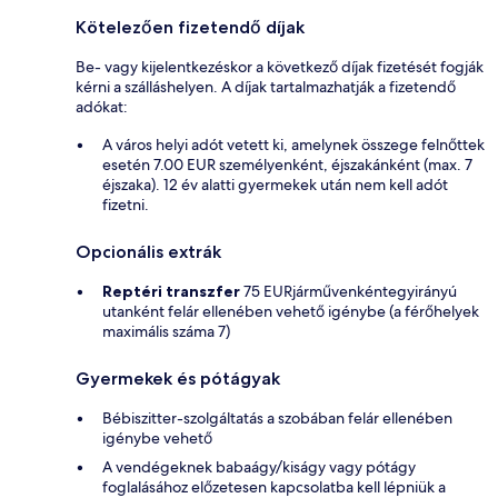
Kötelezően fizetendő díjak
Be- vagy kijelentkezéskor a következő díjak fizetését fogják
kérni a szálláshelyen. A díjak tartalmazhatják a fizetendő
adókat:
A város helyi adót vetett ki, amelynek összege felnőttek
esetén 7.00 EUR személyenként, éjszakánként (max. 7
éjszaka). 12 év alatti gyermekek után nem kell adót
fizetni.
Opcionális extrák
Reptéri transzfer
75 EURjárművenkéntegyirányú
utanként felár ellenében vehető igénybe (a férőhelyek
maximális száma 7)
Gyermekek és pótágyak
Bébiszitter-szolgáltatás a szobában felár ellenében
igénybe vehető
A vendégeknek babaágy/kiságy vagy pótágy
foglalásához előzetesen kapcsolatba kell lépniük a