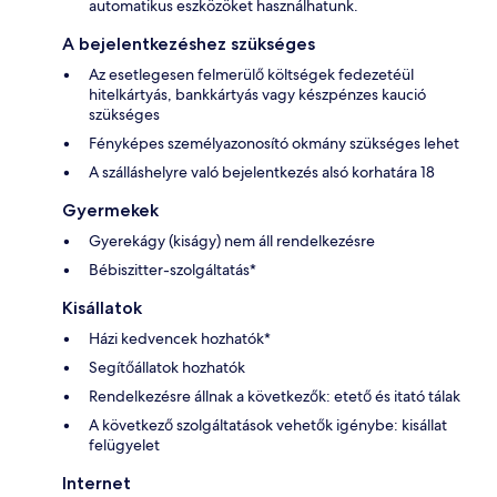
automatikus eszközöket használhatunk.
A bejelentkezéshez szükséges
Az esetlegesen felmerülő költségek fedezetéül
hitelkártyás, bankkártyás vagy készpénzes kaució
szükséges
Fényképes személyazonosító okmány szükséges lehet
A szálláshelyre való bejelentkezés alsó korhatára 18
Gyermekek
Gyerekágy (kiságy) nem áll rendelkezésre
Bébiszitter-szolgáltatás*
Kisállatok
Házi kedvencek hozhatók*
Segítőállatok hozhatók
Rendelkezésre állnak a következők: etető és itató tálak
A következő szolgáltatások vehetők igénybe: kisállat
felügyelet
Internet