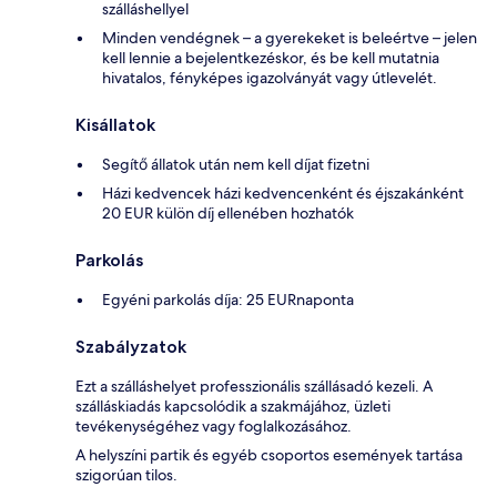
szálláshellyel
Minden vendégnek – a gyerekeket is beleértve – jelen
kell lennie a bejelentkezéskor, és be kell mutatnia
hivatalos, fényképes igazolványát vagy útlevelét.
Kisállatok
Segítő állatok után nem kell díjat fizetni
Házi kedvencek házi kedvencenként és éjszakánként
20 EUR külön díj ellenében hozhatók
Parkolás
Egyéni parkolás díja: 25 EURnaponta
Szabályzatok
Ezt a szálláshelyet professzionális szállásadó kezeli. A
szálláskiadás kapcsolódik a szakmájához, üzleti
tevékenységéhez vagy foglalkozásához.
A helyszíni partik és egyéb csoportos események tartása
szigorúan tilos.