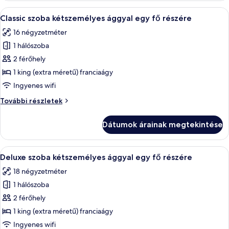
részletei
A
Egy hálószoba, amelyben van egy ágy,
5
Classic szoba kétszemélyes ággyal egy fő részére
következő
16 négyzetméter
szoba
1 hálószoba
összes
képének
2 férőhely
megtekintése:
1 king (extra méretű) franciaágy
Classic
Ingyenes wifi
szoba
Classic
További részletek
kétszemélyes
szoba
ággyal
kétszemélyes
Dátumok árainak megtekintése
ággyal
egy
egy
fő
fő
A
Egy modern szállodai szoba, amelyben e
részére
4
részére
Deluxe szoba kétszemélyes ággyal egy fő részére
következő
további
18 négyzetméter
részletei
szoba
1 hálószoba
összes
képének
2 férőhely
megtekintése:
1 king (extra méretű) franciaágy
Deluxe
Ingyenes wifi