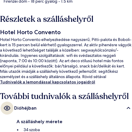
Firenzei dóm
- 18 perc gyalog
- 1.5 km
Részletek a szálláshelyről
Hotel Horto Convento
Hotel Horto Convento elhelyezkedése nagyszerű, Pitti-palota és Boboli-
kert is 15 percen belül elérhető gyalogszerrel. Az aktív pihenésre vágyók
a következő lehetőséget találják a közelben: segwaykölcsönzés/-
kirándulás. Ingyenes szolgáltatások: wifi és svédasztalos reggeli
(naponta, 7:00 és 10:00 között). Az art deco stílusú hotel más fontos
előnyei például a következők: bár/társalgó, snack bár/delikát és kert.
Más utazók imádják a szálláshely következő jellemzőit: segítőkész
személyzet és a szálláshely általános állapota. Rövid sétával
megközelíthető a tömegközlekedés: Alamanni - Stazione Santa Maria
Tudnivalók a lemondással kapcsolatos jogaidról
Novella villamosmegálló 14 perc séta.
További tudnivalók a szálláshelyről
Dióhéjban
A szálláshely mérete
34 szoba