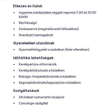
Étkezés és italok
Ingyenes svédasztalos reggeli naponta 7:00 és 10:00
között
Bár/társalgó
Szobaszerviz (meghatározott időszakban)
Snackbár/csemegebolt
Gyerekekkel utazóknak
Gyermekfelügyelet a szobában (felár ellenében)
Időtöltési lehetőségek
Kerékpártúra-információk
Kerékpárkölcsönzés a közelben
Robogó-/mopedkölcsönzés a közelben
Segwaykölcsönzés/segwaytúra a közelben
Szolgáltatások
24 órában nyitva tartó recepció
Concierge-szolgálat