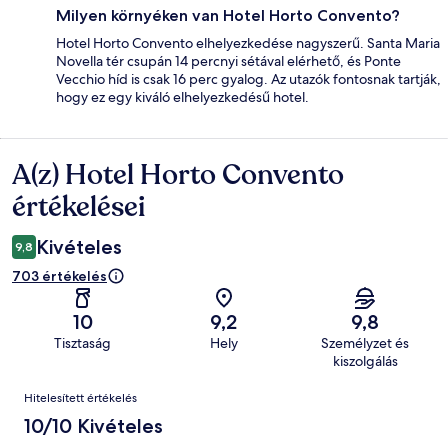
Milyen környéken van Hotel Horto Convento?
Hotel Horto Convento elhelyezkedése nagyszerű. Santa Maria
Novella tér csupán 14 percnyi sétával elérhető, és Ponte
Vecchio híd is csak 16 perc gyalog. Az utazók fontosnak tartják,
hogy ez egy kiváló elhelyezkedésű hotel.
A(z) Hotel Horto Convento
Értékelések
értékelései
Kivételes
9,8
703 értékelés
10
9,2
9,8
Tisztaság
Hely
Személyzet és
kiszolgálás
Értékelések
Hitelesített értékelés
10/10 Kivételes