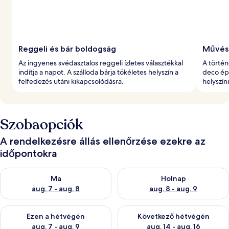
l
t
Reggeli és bár boldogság
Művész
Az ingyenes svédasztalos reggeli ízletes választékkal
A történ
indítja a napot. A szálloda bárja tökéletes helyszín a
deco épí
felfedezés utáni kikapcsolódásra.
helyszín
Szobaopciók
A rendelkezésre állás ellenőrzése ezekre az
időpontokra
A ma esti rendelkezésre állás ellenőrzése: aug. 7 - aug. 8
A holnapi rendelkezésre állás e
Ma
Holnap
aug. 7 - aug. 8
aug. 8 - aug. 9
A mostani hétvégi rendelkezésre állás ellenőrzése: aug. 7 - aug
A következő hétvégi rendelkezé
Ezen a hétvégén
Következő hétvégén
aug. 7 - aug. 9
aug. 14 - aug. 16