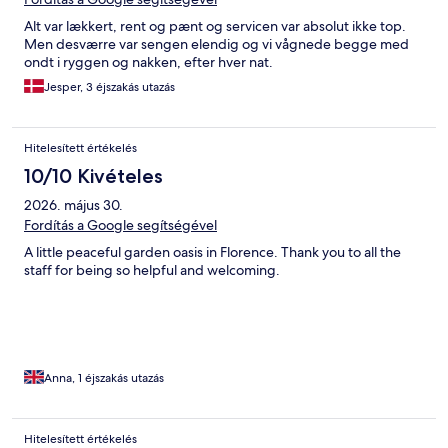
Alt var lækkert, rent og pænt og servicen var absolut ikke top.
Men desværre var sengen elendig og vi vågnede begge med
ondt i ryggen og nakken, efter hver nat.
Jesper, 3 éjszakás utazás
Hitelesített értékelés
10/10 Kivételes
2026. május 30.
Fordítás a Google segítségével
A little peaceful garden oasis in Florence. Thank you to all the
staff for being so helpful and welcoming.
Anna, 1 éjszakás utazás
Hitelesített értékelés