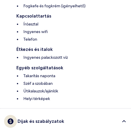
Fogkefe és fogkrém (igényelhető)
Kapcsolattartás
Íróasztal
Ingyenes wifi
Telefon
Étkezés és italok
Ingyenes palackozott víz
Egyéb szolgáltatások
Takarítás naponta
Széf a szobában
Útikalauzok/ajánlók
Helyi térképek
Díjak és szabályzatok