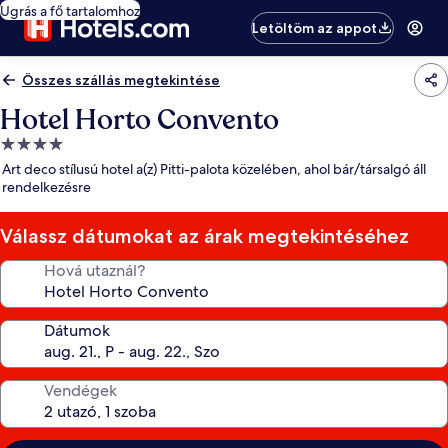
Ugrás a fő tartalomhoz
Letöltöm az appot
Összes szállás megtekintése
Hotel Horto Convento
4.0
csillagos
Art deco stílusú hotel a(z) Pitti-palota közelében, ahol bár/társalgó áll
szálláshely
rendelkezésre
Válassz dátumokat az árak megtekintéséhez
Hová utaznál?
Dátumok
Vendégek