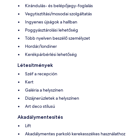
Kirándulás- és belépőjegy-foglalás
Vegytisztítási/mosodai szolgáltatás
Ingyenes újságok a hallban
Poggyásztárolási lehetőség
Több nyelven beszélő személyzet
Hordár/londiner
Kerékpárbérlési lehetőség
Létesítmények
Széf a recepción
Kert
Galéria a helyszínen
Dizájnerüzletek a helyszínen
Art deco stílusú
Akadálymentesítés
Lift
Akadálymentes parkoló kerekesszékes használathoz