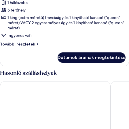
1 hálószoba
összes
képének
5 férőhely
megtekintése:
1 king (extra méretű) franciaágy és 1 kinyitható kanapé ("queen"
méret) VAGY 2 egyszemélyes ágy és 1 kinyitható kanapé ("queen"
Superior
méret)
szoba
Ingyenes wifi
Superior
További részletek
szoba
további
Dátumok árainak megtekintése
részletei
Hasonló szálláshelyek
25hours Hotel Florence Piazza San Paolino
IQ Hotel