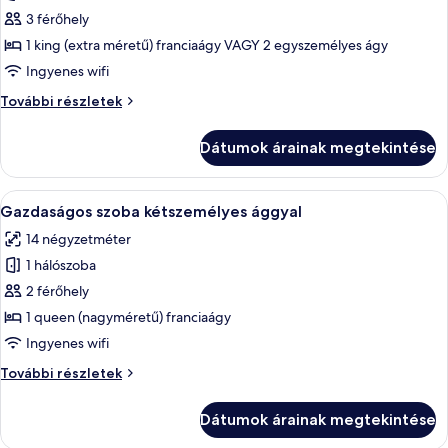
képének
3 férőhely
megtekintése:
1 king (extra méretű) franciaágy VAGY 2 egyszemélyes ágy
Deluxe
Ingyenes wifi
szoba
Deluxe
További részletek
kétszemélyes
szoba
ággyal
kétszemélyes
Dátumok árainak megtekintése
ággyal
további
részletei
A
Egy modern hálószoba, amelyben találha
4
Gazdaságos szoba kétszemélyes ággyal
következő
14 négyzetméter
szoba
1 hálószoba
összes
képének
2 férőhely
megtekintése:
1 queen (nagyméretű) franciaágy
Gazdaságos
Ingyenes wifi
szoba
Gazdaságos
További részletek
kétszemélyes
szoba
ággyal
kétszemélyes
Dátumok árainak megtekintése
ággyal
további