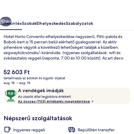
őző
Következő
35+
Áttekintés
Szobák
Elhelyezkedés
Szabályzatok
Hotel Horto Convento elhelyezkedése nagyszerű, Pitti-palota és
Boboli-kert is 15 percen belül elérhető gyalogszerrel. Az aktív
pihenésre vágyók a következő lehetőséget találják a közelben:
segwaykölcsönzés/-kirándulás. Ingyenes szolgáltatások: wifi és
svédasztalos reggeli (naponta, 7:00 és 10:00 között). Az art deco
stílusú hotel más fontos előnyei például a következők: bár/társalgó,
snack bár/delikát és kert. Más utazók imádják a szálláshely következő
A
52 603 Ft
jellemzőit: segítőkész személyzet és a szálláshely általános állapota.
jelenlegi
tartalmazza az adókat és egyéb díjakat
Rövid sétával megközelíthető a tömegközlekedés: Alamanni -
ár
aug. 18. – aug. 19.
Stazione Santa Maria Novella villamosmegálló 14 perc séta.
Lobby
52 603 Ft
Értékelések
9,8
A vendégek imádják
A
ennyiből:
Az utazók által legjobbra értékelt
z
Az összes (703) értékelés megtekintése
10,
A
u
vendégek
Népszerű szolgáltatások
t
imádják
a
z
Ingyenes reggeli
Repülőtéri transzfer
ó