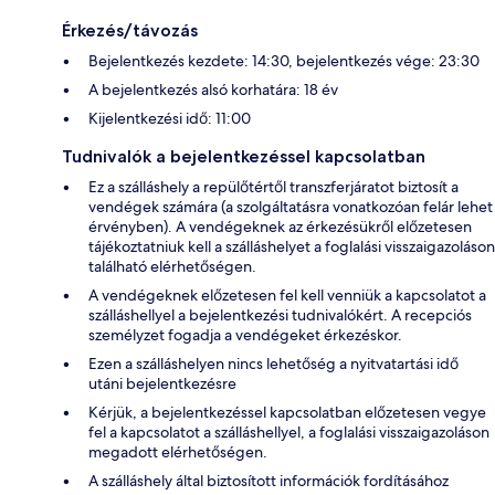
Érkezés/távozás
Bejelentkezés kezdete: 14:30, bejelentkezés vége: 23:30
A bejelentkezés alsó korhatára: 18 év
Kijelentkezési idő: 11:00
Tudnivalók a bejelentkezéssel kapcsolatban
Ez a szálláshely a repülőtértől transzferjáratot biztosít a
vendégek számára (a szolgáltatásra vonatkozóan felár lehet
érvényben). A vendégeknek az érkezésükről előzetesen
tájékoztatniuk kell a szálláshelyet a foglalási visszaigazoláson
található elérhetőségen.
A vendégeknek előzetesen fel kell venniük a kapcsolatot a
szálláshellyel a bejelentkezési tudnivalókért. A recepciós
személyzet fogadja a vendégeket érkezéskor.
Ezen a szálláshelyen nincs lehetőség a nyitvatartási idő
utáni bejelentkezésre
Kérjük, a bejelentkezéssel kapcsolatban előzetesen vegye
fel a kapcsolatot a szálláshellyel, a foglalási visszaigazoláson
megadott elérhetőségen.
A szálláshely által biztosított információk fordításához