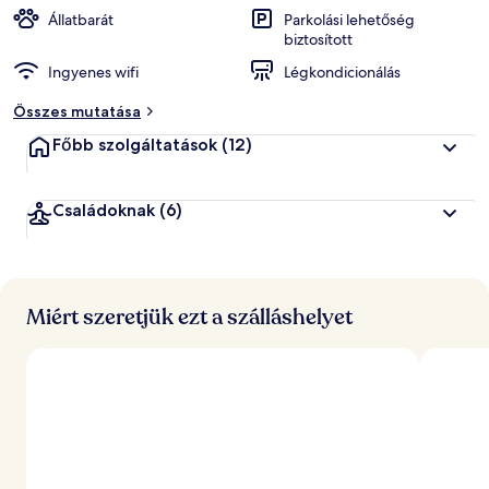
k
Állatbarát
Parkolási lehetőség
biztosított
á
Ingyenes wifi
Légkondicionálás
l
t
Összes mutatása
a
l
Főbb szolgáltatások
(12)
l
e
Családoknak
(6)
g
j
o
b
b
Miért szeretjük ezt a szálláshelyet
r
a
é
r
t
é
k
e