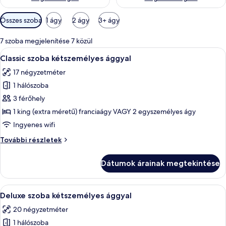
Szobákhoz
Összes szoba
1 ágy
2 ágy
3+ ágy
rendelkezésre
álló
7 szoba megjelenítése 7 közül
szűrők
A
Egy hálószoba, amelyben van egy ágy,
5
Classic szoba kétszemélyes ággyal
következő
17 négyzetméter
szoba
1 hálószoba
összes
képének
3 férőhely
megtekintése:
1 king (extra méretű) franciaágy VAGY 2 egyszemélyes ágy
Classic
Ingyenes wifi
szoba
Classic
További részletek
kétszemélyes
szoba
ággyal
kétszemélyes
Dátumok árainak megtekintése
ággyal
további
részletei
A
Egy modern szállodai szoba, amelyben e
4
Deluxe szoba kétszemélyes ággyal
következő
20 négyzetméter
szoba
1 hálószoba
összes