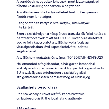
A vendégek nyugodtak lehetnek, mert biztonságukról
tűzoltó készülék gondoskodik a helyszínen.
A szálláshelyen hitelkártyával lehet fizetni. Készpénzes
fizetés nem lehetséges.
Elfogadott hitelkártyák: hitelkártyák, hitelkártyák,
hitelkártyák
Ezen a szálláshelyen a készpénzes tranzakciók felső határa a
nemzeti törvények miatt 5000 EUR. További részletekért
vegye fel a kapcsolatot a szálláshellyel a foglalási
visszaigazolásban lévő kapcsolatfelvételi adatok
segítségével.
A szálláshely regisztrációs száma: IT048017A1HHDNGU23
Ha lemondod a foglalásodat, a házigazda lemondási
szabályzata fog rád vonatkozni. A fogyasztók jogairól szóló
EU-s szabályozás értelmében a szállásfoglalási
szolgáltatások esetén nem illet meg az elállási jog.
Szálláshely besorolása
Ez a szálláshely a következőtől kapta hivatalos
csillagbesorolását: the local rating authority.
Más néven: