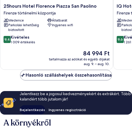
25hours
IQ
25hours Hotel Florence Piazza San Paolino
IQ Hot
Hotel
Hotel
Firenze történelmi központja
Firenze 
Florence
Firenze
Medence
Állatbarát
Mede
Piazza
Firenze
Parkolási lehetőség
Ingyenes wifi
Parkol
San
történel
biztosított
biztosí
Paolino
központ
9.4
9.6
Firenze
Kivételes
Kiv
9,4
9,6
ennyiből:
ennyiből
történelmi
1 009 értékelés
1 261
10,
10,
központja
Az
84 994 Ft
Kivételes,
Kivétele
ár
1 009
1 261
tartalmazza az adókat és egyéb díjakat
84 994 Ft
értékelés
értékelé
aug. 9. – aug. 10.
Hasonló szálláshelyek összehasonlítása
Jelentkezz be a jogosul kedvezményekért és extrákért. Több
kalandért több jutalom jár!
Bejelentkezés
Ingyenes regisztráció
A környékről