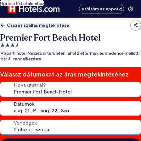
Ugrás a fő tartalomhoz
Letöltöm az appot
Összes szállás megtekintése
Premier Fort Beach Hotel
3.5
csillagos
Vízparti hotel Neszebar területén, ahol 2 éttermek és medence melletti
szálláshely
bár áll rendelkezésre
Válassz dátumokat az árak megtekintéséhez
Hová utaznál?
Dátumok
Vendégek