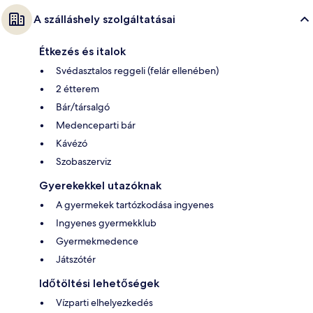
A szálláshely szolgáltatásai
Étkezés és italok
Svédasztalos reggeli (felár ellenében)
2 étterem
Bár/társalgó
Medenceparti bár
Kávézó
Szobaszerviz
Gyerekekkel utazóknak
A gyermekek tartózkodása ingyenes
Ingyenes gyermekklub
Gyermekmedence
Játszótér
Időtöltési lehetőségek
Vízparti elhelyezkedés