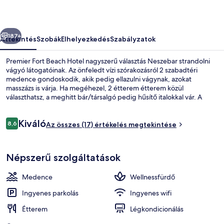
őző
Következő
187+
Áttekintés
Szobák
Elhelyezkedés
Szabályzatok
Premier Fort Beach Hotel nagyszerű választás Neszebar strandolni
vágyó látogatóinak. Az önfeledt vízi szórakozásról 2 szabadtéri
medence gondoskodik, akik pedig ellazulni vágynak, azokat
masszázs is várja. Ha megéhezel, 2 étterem étterem közül
választhatsz, a meghitt bár/társalgó pedig hűsítő italokkal vár. A
vendégeket ingyenes játszóház és medence melletti bár is várja, a
szobák felszereltségéhez pedig hűtőszekrény és mikrohullámú sütő
Értékelések
Kiváló
is tartozik.
8,6
Az összes (17) értékelés megtekintése
8,6 ennyiből: 10
A szálláshely homlokzata – este/éjsza
Népszerű szolgáltatások
Medence
Wellnessfürdő
Ingyenes parkolás
Ingyenes wifi
Étterem
Légkondicionálás