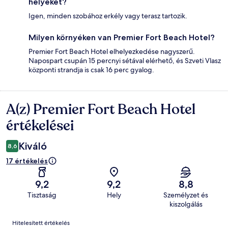
helyeket?
Igen, minden szobához erkély vagy terasz tartozik.
Milyen környéken van Premier Fort Beach Hotel?
Premier Fort Beach Hotel elhelyezkedése nagyszerű.
Napospart csupán 15 percnyi sétával elérhető, és Szveti Vlasz
központi strandja is csak 16 perc gyalog.
A(z) Premier Fort Beach Hotel
Értékelések
értékelései
Kiváló
8,6
17 értékelés
9,2
9,2
8,8
Tisztaság
Hely
Személyzet és
kiszolgálás
Értékelések
Hitelesített értékelés