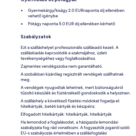
Gyermekárgy/kiságy 2.0 EURnaponta díj ellenében
vehető igénybe
Pótágy naponta 5.0 EUR díj ellenében kérhető
Szabályzatok
Ezt a szálláshelyet professzionális szállásadó kezeli. A
szálláskiadás kapcsolódik a szakmájához, üzleti
tevékenységéhez vagy foglalkozásához.
Zajmentes vendégszoba nem garantálható.
A szobákban kizárólag regisztrált vendégek szállhatnak
meg.
A vendégek nyugodtak lehetnek, mert biztonságukról
tűzoltó készülék és füstérzékelő gondoskodik a helyszínen.
A szálláshely a következő fizetési módokat fogadja el:
hitelkártyák, betéti kártyák és készpénz.
Elfogadott hitelkártyák: hitelkártyák, hitelkártyák
Ha lemondod a foglalásodat, a házigazda lemondási
szabályzata fog rád vonatkozni. A fogyasztók jogairól szóló
EU-s szabályozás értelmében a szállásfoglalási