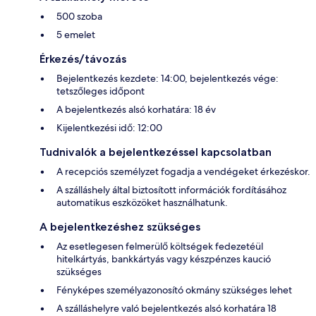
500 szoba
5 emelet
Érkezés/távozás
Bejelentkezés kezdete: 14:00, bejelentkezés vége:
tetszőleges időpont
A bejelentkezés alsó korhatára: 18 év
Kijelentkezési idő: 12:00
Tudnivalók a bejelentkezéssel kapcsolatban
A recepciós személyzet fogadja a vendégeket érkezéskor.
A szálláshely által biztosított információk fordításához
automatikus eszközöket használhatunk.
A bejelentkezéshez szükséges
Az esetlegesen felmerülő költségek fedezetéül
hitelkártyás, bankkártyás vagy készpénzes kaució
szükséges
Fényképes személyazonosító okmány szükséges lehet
A szálláshelyre való bejelentkezés alsó korhatára 18