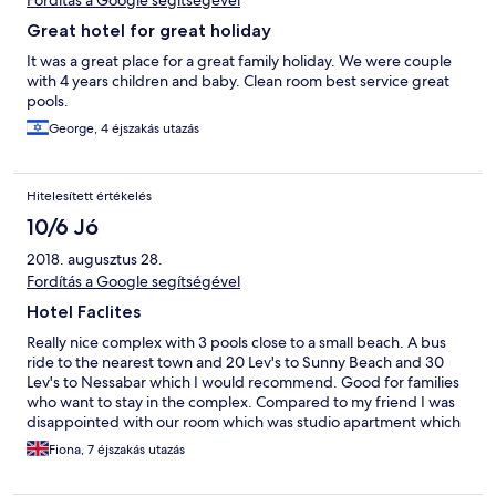
Fordítás a Google segítségével
Great hotel for great holiday
It was a great place for a great family holiday. We were couple
with 4 years children and baby. Clean room best service great
pools.
George, 4 éjszakás utazás
Hitelesített értékelés
10/6 Jó
2018. augusztus 28.
Fordítás a Google segítségével
Hotel Faclites
Really nice complex with 3 pools close to a small beach. A bus
ride to the nearest town and 20 Lev's to Sunny Beach and 30
Lev's to Nessabar which I would recommend. Good for families
who want to stay in the complex. Compared to my friend I was
disappointed with our room which was studio apartment which
looked on to a car park and I kept banging my leg on the bed
Fiona, 7 éjszakás utazás
trying to open the patio doors as a bit tight. Would get a one
bed room next time and ask for pool or sea view as plenty of