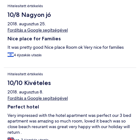
rooms had fantastic views. Would defintely recommend for
Hitelesített értékelés
families who want to quite holiday near the pool and slides to
keep the kids amused.
10/8 Nagyon jó
2018. augusztus 25.
Fordítás a Google segítségével
Nice place for Families
It was pretty good Nice place Room ok Very nice for families
4 éjszakás utazás
Hitelesített értékelés
10/10 Kivételes
2018. augusztus 8.
Fordítás a Google segítségével
Perfect hotel
Very impressed with the hotel apartment was perfect our 3 bed
apartment was amazing so much room, loved it beach was so
close beach resurant was great very happy with our holiday will
return .