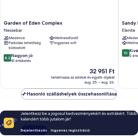
Garden
Sandy
Garden of Eden Complex
Sandy 
of
bay
Nessebar
Elenite
Eden
hotel
Medence
Wellnessfürdő
Mede
Complex
Elenite
Parkolási lehetőség
Ingyenes wifi
Wellne
Nessebar
biztosított
10.0
Kiv
10
8.2
Nagyon jó
ennyiből
2 ért
8,2
ennyiből:
41 értékelés
10,
10,
Kivétele
Az
32 951 Ft
Nagyon
2
ár
jó,
tartalmazza az adókat és egyéb díjakat
értékelé
32 951 Ft
aug. 25. – aug. 26.
41
értékelés
Hasonló szálláshelyek összehasonlítása
Jelentkezz be a jogosul kedvezményekért és extrákért. Több
kalandért több jutalom jár!
Bejelentkezés
Ingyenes regisztráció