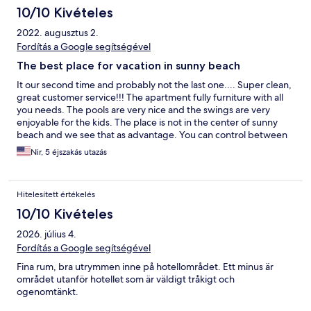
10/10 Kivételes
2022. augusztus 2.
Fordítás a Google segítségével
The best place for vacation in sunny beach
It our second time and probably not the last one.... Super clean,
great customer service!!! The apartment fully furniture with all
you needs. The pools are very nice and the swings are very
enjoyable for the kids. The place is not in the center of sunny
beach and we see that as advantage. You can control between
quite, calmed or in 5 minutes drive you can be in the center of
Nir, 5 éjszakás utazás
crowded boardwalk with shops, restaurants and more. We love
this place. Very recommend!!!
Hitelesített értékelés
10/10 Kivételes
2026. július 4.
Fordítás a Google segítségével
Fina rum, bra utrymmen inne på hotellområdet. Ett minus är
området utanför hotellet som är väldigt tråkigt och
ogenomtänkt.