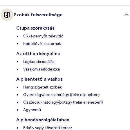
Szobák felszereltsége
Csupa szórakozás
Síkképernyős televízió
Kábeltévé-csatornák
Az otthon kényelme
Légkondicionálás
Vasaló/vasalódeszka
A pihentető alváshoz
Hangszigetelt szobák
Gyerekágy/csecsemőágy (felár ellenében)
Összecsukható ágy/pótágy (felár ellenében)
Ágynemű
A pihenés szolgálatában
Erkély vagy kövezett terasz