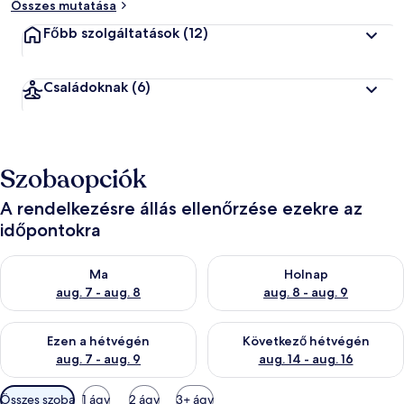
Összes mutatása
Főbb szolgáltatások
(12)
Családoknak
(6)
Szobaopciók
A rendelkezésre állás ellenőrzése ezekre az
időpontokra
A ma esti rendelkezésre állás ellenőrzése: aug. 7 - aug. 8
A holnapi rendelkezésre állás e
Ma
Holnap
aug. 7 - aug. 8
aug. 8 - aug. 9
A mostani hétvégi rendelkezésre állás ellenőrzése: aug. 7 - aug
A következő hétvégi rendelkezé
Ezen a hétvégén
Következő hétvégén
aug. 7 - aug. 9
aug. 14 - aug. 16
Szobákhoz
Összes szoba
1 ágy
2 ágy
3+ ágy