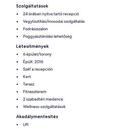
Szolgáltatások
24 órában nyitva tartó recepció
Vegytisztítási/mosodai szolgáltatás
Fodrászszalon
Poggyásztárolási lehetőség
Létesítmények
6 épület/torony
Épült: 2016
Széf a recepción
Kert
Terasz
Fitneszterem
2 szabadtéri medence
Wellness-szolgáltatások
Akadálymentesítés
Lift