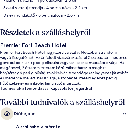
Platinum Kaszinó
- 4 perc autóval
- 2.6 km
Szveti Vlasz új strandja
- 4 perc autóval
- 2.2 km
Dinevi jachtkikötő
- 5 perc autóval
- 2.6 km
Részletek a szálláshelyről
Premier Fort Beach Hotel
Premier Fort Beach Hotel nagyszerű választás Neszebar strandolni
vágyó látogatóinak. Az önfeledt vízi szórakozásról 2 szabadtéri medence
gondoskodik, akik pedig ellazulni vágynak, azokat masszázs is várja. Ha
megéhezel, 2 étterem étterem közül választhatsz, a meghitt
bár/társalgó pedig hűsítő italokkal vár. A vendégeket ingyenes játszóház
és medence melletti bár is várja, a szobák felszereltségéhez pedig
hűtőszekrény és mikrohullámú sütő is tartozik.
Tudnivalók a lemondással kapcsolatos jogaidról
További tudnivalók a szálláshelyről
Dióhéjban
A szálláshely mérete