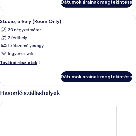
Dátumok árainak megtekintése
további
részletei
A
Széf a szobában, hangszigetelés és va
8
Stúdió, erkély (Room Only)
következő
30 négyzetméter
szoba
2 férőhely
összes
képének
1 kétszemélyes ágy
megtekintése:
Ingyenes wifi
Stúdió,
Stúdió,
További részletek
erkély
erkély
(Room
(Room
Dátumok árainak megtekintése
Only)
Only)
további
részletei
Hasonló szálláshelyek
Garden of Eden Complex
Sandy ba