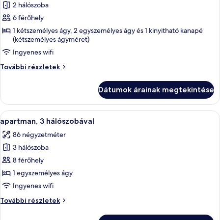
2 hálószoba
összes
képének
6 férőhely
megtekintése:
1 kétszemélyes ágy, 2 egyszemélyes ágy és 1 kinyitható kanapé
(kétszemélyes ágyméret)
apartman,
2
Ingyenes wifi
hálószobával
apartman,
További részletek
2
hálószobával
Dátumok árainak megtekintése
további
részletei
A
Széf a szobában, hangszigetelés és va
7
apartman, 3 hálószobával
következő
86 négyzetméter
szoba
3 hálószoba
összes
képének
8 férőhely
megtekintése:
1 egyszemélyes ágy
apartman,
Ingyenes wifi
3
apartman,
További részletek
hálószobával
3
hálószobával