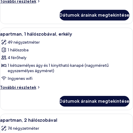
Családi
További részletek
stúdió
stúdió
lakosztály
lakosztály
Dátumok árainak megtekintése
további
részletei
A
apartman, 1 hálószobával, erkély | Szé
23
apartman, 1 hálószobával, erkély
következő
49 négyzetméter
szoba
1 hálószoba
összes
képének
4 férőhely
megtekintése:
1 kétszemélyes ágy és 1 kinyitható kanapé (nagyméretű
egyszemélyes ágyméret)
apartman,
1
Ingyenes wifi
hálószobával,
apartman,
További részletek
erkély
1
hálószobával,
Dátumok árainak megtekintése
erkély
további
részletei
A
Széf a szobában, hangszigetelés és va
11
apartman, 2 hálószobával
következő
74 négyzetméter
szoba