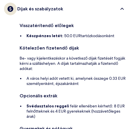
Díjak és szabályzatok
Visszatérítendő előlegek
Készpénzes letét:
50.0 EURtartózkodásonként
Kötelezően fizetendő díjak
Be- vagy kijelentkezéskor a következő díjak fizetését fogják
kérni a szálláshelyen. A díjak tartalmazhatják a fizetendő
adókat:
A város helyi adót vetett ki, amelynek összege 0.33 EUR
személyenként, éjszakánként
Opcionális extrák
Svédasztalos reggeli
felár ellenében kérhető: 8 EUR
felnőtteknek és 4 EUR gyerekeknek (hozzávetőleges
árak)
Gyermekek és pótágyak