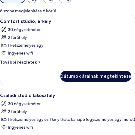
rendelkezésre
álló
6 szoba megjelenítése 6 közül
szűrők
A
Széf a szobában, hangszigetelés és va
8
Comfort stúdió, erkély
következő
30 négyzetméter
szoba
2 férőhely
összes
képének
1 kétszemélyes ágy
megtekintése:
Ingyenes wifi
Comfort
Comfort
További részletek
stúdió,
stúdió,
erkély
erkély
Dátumok árainak megtekintése
további
részletei
A
Családi stúdió lakosztály | Széf a szo
7
Családi stúdió lakosztály
következő
30 négyzetméter
szoba
2 férőhely
összes
képének
1 kétszemélyes ágy és 1 kinyitható kanapé (egyszemélyes ágy méret)
megtekintése:
Ingyenes wifi
Családi