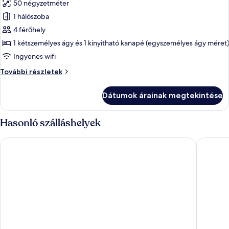
50 négyzetméter
szoba
1 hálószoba
összes
képének
4 férőhely
megtekintése:
1 kétszemélyes ágy és 1 kinyitható kanapé (egyszemélyes ágy méret)
apartman
Ingyenes wifi
apartman
További részletek
további
részletei
Dátumok árainak megtekintése
Hasonló szálláshelyek
Wyndham Wroclaw Old Town
Korona 