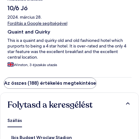
10/6 Jó
2024. március 28.
Fordítás a Google segítségével
Quaint and Quirky
This is a quaint and quirky old and old fashioned hotel which
purports to being a 4 star hotel. It is over-rated and the only 4
star feature was the excellent breakfast and the excellent
central location.
Winston, 3 éjszakás utazás
Az összes (188) értékelés megtekintése
Folytasd a keresgélést
Szállás
S
Ibis Budget Wroclaw Stadion