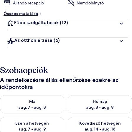
Állandó recepció
Nemdohányzó
Összes mutatása
Főbb szolgáltatások
(12)
Az otthon érzése
(6)
Szobaopciók
A rendelkezésre állás ellenőrzése ezekre az
időpontokra
A ma esti rendelkezésre állás ellenőrzése: aug. 7 - aug. 8
A holnapi rendelkezésre állás e
Ma
Holnap
aug. 7 - aug. 8
aug. 8 - aug. 9
A mostani hétvégi rendelkezésre állás ellenőrzése: aug. 7 - aug
A következő hétvégi rendelkezé
Ezen a hétvégén
Következő hétvégén
aug. 7 - aug. 9
aug. 14 - aug. 16