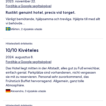
2023. november 22.
Fordítás a Google segítségével
Rustikt genuint hotel, precis vid torget.
Vänligt bemötande, hjälpsamma och trevliga. Hjälpte till med allt
vi behövde...
Mårten, 2 éjszakás utazás
Hitelesített értékelés
10/10 Kivételes
2024. augusztus 8.
Fordítás a Google segítségével
Das Hotel liegt mitten in der Altstadt, alles gut zu Fuß erreichbar,
einfach genial. Parkplätze sind vorhandenen, nicht vergessen
sie mit zu reservieren. Personal sehr zuvorkommend, das
Frühstück Buffet hervorragend. Allgemein, ganz tolle
Atmosphäre.
Alexandra, 3 éjszakás utazás
Hitelesített értékelés