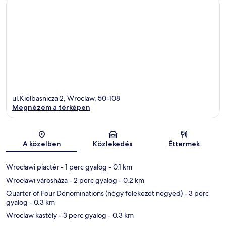
ul.Kielbasnicza 2, Wroclaw, 50-108
Megnézem a térképen
Térkép
A közelben
Közlekedés
Éttermek
Wrocławi piactér
- 1 perc gyalog
- 0.1 km
Wrocławi városháza
- 2 perc gyalog
- 0.2 km
Quarter of Four Denominations (négy felekezet negyed)
- 3 perc
gyalog
- 0.3 km
Wroclaw kastély
- 3 perc gyalog
- 0.3 km