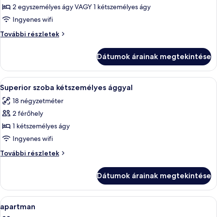
megtekintése:
2 egyszemélyes ágy VAGY 1 kétszemélyes ágy
Szoba
Ingyenes wifi
kétszemélyes
Szoba
További részletek
vagy
kétszemélyes
két
vagy
Dátumok árainak megtekintése
két
külön
külön
ággyal
ággyal
A
Egy nappali, amelyben van egy televízió
5
további
Superior szoba kétszemélyes ággyal
következő
részletei
18 négyzetméter
szoba
2 férőhely
összes
képének
1 kétszemélyes ágy
megtekintése:
Ingyenes wifi
Superior
Superior
További részletek
szoba
szoba
kétszemélyes
kétszemélyes
Dátumok árainak megtekintése
ággyal
ággyal
további
részletei
A
Egy nappali, amelyben van egy televízió
6
apartman
következő