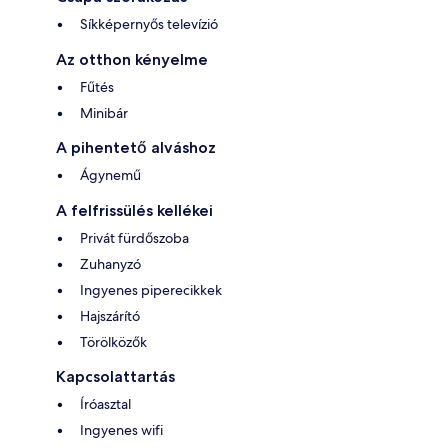
Síkképernyős televízió
Az otthon kényelme
Fűtés
Minibár
A pihentető alváshoz
Ágynemű
A felfrissülés kellékei
Privát fürdőszoba
Zuhanyzó
Ingyenes piperecikkek
Hajszárító
Törölközők
Kapcsolattartás
Íróasztal
Ingyenes wifi