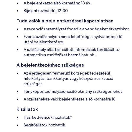
A bejelentkezés alsó korhatára: 18 év
Kijelentkezési idő: 12:00
Tudnivalók a bejelentkezéssel kapcsolatban
A recepciós személyzet fogadja a vendégeket érkezéskor.
Ezen a szálláshelyen nincs lehetőség a nyitvatartási idő
utáni bejelentkezésre
A szálláshely által biztosított információk fordításához
automatikus eszközöket használhatunk.
A bejelentkezéshez szükséges
Az esetlegesen felmerülő költségek fedezetéül
hitelkártyás, bankkártyás vagy készpénzes kaució
szükséges
Fényképes személyazonosító okmány szükséges lehet
A szálláshelyre való bejelentkezés alsó korhatára 18
Kisállatok
Házi kedvencek hozhatók*
Segítőállatok hozhatók