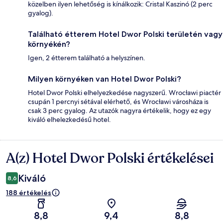
közelben ilyen lehetőség is kínálkozik: Cristal Kaszinó (2 perc
gyalog).
Található étterem Hotel Dwor Polski területén vagy
környékén?
Igen, 2 étterem található a helyszínen.
Milyen környéken van Hotel Dwor Polski?
Hotel Dwor Polski elhelyezkedése nagyszerű. Wrocławi piactér
csupán 1 percnyi sétával elérhető, és Wrocławi városháza is
csak 3 perc gyalog. Az utazók nagyra értékelik, hogy ez egy
kiváló elhelezkedésű hotel.
A(z) Hotel Dwor Polski értékelései
Értékelések
Kiváló
8,6
188 értékelés
8,8
9,4
8,8