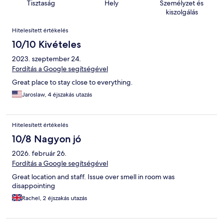
Tisztaság
Hely
Személyzet és
kiszolgálás
Értékelések
Hitelesített értékelés
10/10 Kivételes
2023. szeptember 24.
Fordítás a Google segítségével
Great place to stay close to everything.
Jaroslaw, 4 éjszakás utazás
Hitelesített értékelés
10/8 Nagyon jó
2026. február 26.
Fordítás a Google segítségével
Great location and staff. Issue over smell in room was
disappointing
Rachel, 2 éjszakás utazás