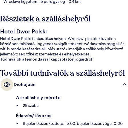
Wroclawi Egyetem
- 5 perc gyalog
- 0.4 km
Részletek a szálláshelyről
Hotel Dwor Polski
Hotel Dwor Polski fantasztikus helyen, Wrocławi piactér közvetlen
közelében található. Ingyenes szolgáltatásként svédasztalos reggeli és
wifi is rendelkezésedre áll. Más utazók imádják a szálláshely következő
jellemzőit: segítőkész személyzet és elhelyezkedés.
Tudnivalók a lemondással kapcsolatos jogaidról
További tudnivalók a szálláshelyről
Dióhéjban
A szálláshely mérete
28 szoba
Érkezés/távozás
Bejelentkezés kezdete: 15:00, bejelentkezés vége: 0:00