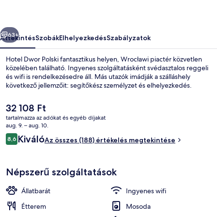
őző
Következő
63+
Áttekintés
Szobák
Elhelyezkedés
Szabályzatok
Hotel Dwor Polski fantasztikus helyen, Wrocławi piactér közvetlen
közelében található. Ingyenes szolgáltatásként svédasztalos reggeli
és wifi is rendelkezésedre áll. Más utazók imádják a szálláshely
következő jellemzőit: segítőkész személyzet és elhelyezkedés.
A
32 108 Ft
jelenlegi
tartalmazza az adókat és egyéb díjakat
ár
aug. 9. – aug. 10.
32 108 Ft
Értékelések
Kiváló
8,6
Külső rész
Az összes (188) értékelés megtekintése
8,6 ennyiből: 10
Népszerű szolgáltatások
Állatbarát
Ingyenes wifi
Étterem
Mosoda