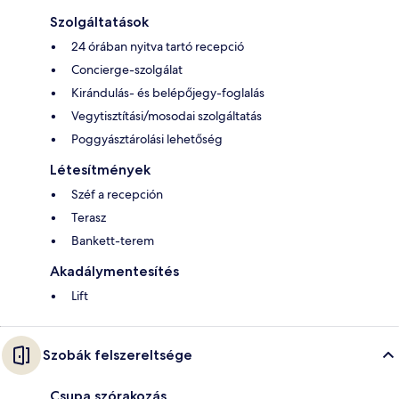
Szolgáltatások
24 órában nyitva tartó recepció
Concierge-szolgálat
Kirándulás- és belépőjegy-foglalás
Vegytisztítási/mosodai szolgáltatás
Poggyásztárolási lehetőség
Létesítmények
Széf a recepción
Terasz
Bankett-terem
Akadálymentesítés
Lift
Szobák felszereltsége
Csupa szórakozás