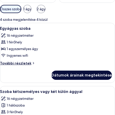
Szobákhoz
Összes szoba
1 ágy
2 ágy
rendelkezésre
álló
4 szoba megjelenítése 4 közül
szűrők
A
Egy szállodai szoba, amelyben található
5
Egyágyas szoba
következő
16 négyzetméter
szoba
1 férőhely
összes
képének
1 egyszemélyes ágy
megtekintése:
Ingyenes wifi
Egyágyas
Egyágyas
További részletek
szoba
szoba
további
Dátumok árainak megtekintése
részletei
A
Egy szállodai szoba, amelyben található
4
Szoba kétszemélyes vagy két külön ággyal
következő
16 négyzetméter
szoba
1 hálószoba
összes
képének
3 férőhely