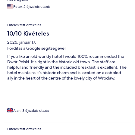
Peter, 2 éjszakás utazás
Hitelesített értékelés
10/10 Kivételes
2026. január 17.
Fordítás a Google segítségével
If you like an old worldy hotel I would 100% recommended the
Dwór Polski. It's right in the historic old town. The staff are
helpful and friendly and the included breakfast is excellent. The
hotel maintains it's historic charm and is located on a cobbled
ally in the heart of the centre of the lovely city of Wrocław.
Alan, 3 éjszakás utazás
Hitelesített értékelés