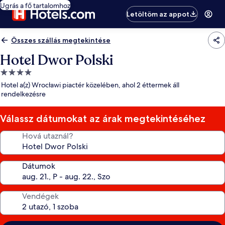
Ugrás a fő tartalomhoz
Letöltöm az appot
Összes szállás megtekintése
Hotel Dwor Polski
4.0
csillagos
Hotel a(z) Wrocławi piactér közelében, ahol 2 éttermek áll
szálláshely
rendelkezésre
Válassz dátumokat az árak megtekintéséhez
Hová utaznál?
Dátumok
Vendégek