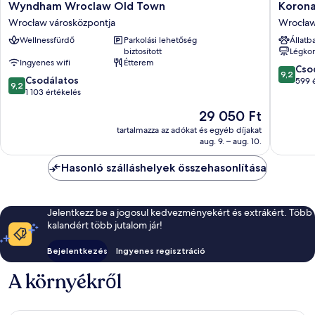
Wyndham
Korona
Wyndham Wroclaw Old Town
Korona
Wroclaw
Hotel
Wrocław városközpontja
Wrocław
Old
Wrocla
Wellnessfürdő
Parkolási lehetőség
Állatb
Town
Market
biztosított
Légkon
Wrocław
Square
Ingyenes wifi
Étterem
városközpontja
Wrocła
9.2
Cso
9,2
9.2
Csodálatos
városkö
ennyiből
599 
9,2
ennyiből:
1 103 értékelés
10,
10,
Csodálat
Az
29 050 Ft
Csodálatos,
599
ár
1 103
tartalmazza az adókat és egyéb díjakat
értékelé
29 050 Ft
aug. 9. – aug. 10.
értékelés
Hasonló szálláshelyek összehasonlítása
Jelentkezz be a jogosul kedvezményekért és extrákért. Több
kalandért több jutalom jár!
Bejelentkezés
Ingyenes regisztráció
A környékről