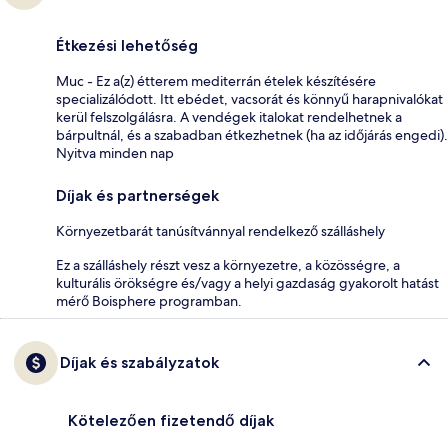
Étkezési lehetőség
Muc - Ez a(z) étterem mediterrán ételek készítésére
specializálódott. Itt ebédet, vacsorát és könnyű harapnivalókat
kerül felszolgálásra. A vendégek italokat rendelhetnek a
bárpultnál, és a szabadban étkezhetnek (ha az időjárás engedi).
Nyitva minden nap
Díjak és partnerségek
Környezetbarát tanúsítvánnyal rendelkező szálláshely
Ez a szálláshely részt vesz a környezetre, a közösségre, a
kulturális örökségre és/vagy a helyi gazdaság gyakorolt hatást
mérő Boisphere programban.
Díjak és szabályzatok
Kötelezően fizetendő díjak