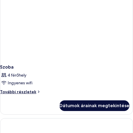
Szoba
4 férőhely
Ingyenes wifi
Szoba
További részletek
további
részletei
Dátumok árainak megtekintése