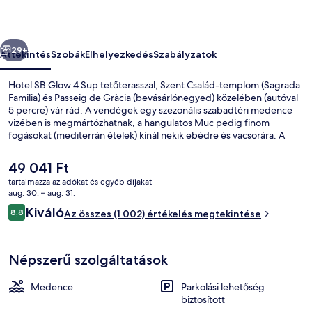
képgalériája
őző
Következő
29+
Áttekintés
Szobák
Elhelyezkedés
Szabályzatok
Hotel SB Glow 4 Sup tetőterasszal, Szent Család-templom (Sagrada
Familia) és Passeig de Gràcia (bevásárlónegyed) közelében (autóval
5 percre) vár rád. A vendégek egy szezonális szabadtéri medence
vizében is megmártózhatnak, a hangulatos Muc pedig finom
fogásokat (mediterrán ételek) kínál nekik ebédre és vacsorára. A
luxusszínvonalú hotel emellett a következőket is kínálja: medence
melletti bár, fitneszlétesítmény és szauna. Más utazók kiemelkedően
A
49 041 Ft
jónak tartják a hely következó jellemzőit: segítőkész személyzet. A
jelenlegi
tartalmazza az adókat és egyéb díjakat
tömegközlekedés rövid sétával megközelíthető: La Farinera
ár
aug. 30. – aug. 31.
villamosmegálló 5 perc, Ca l'Aranyó villamosmegálló pedig 5 perc
Szezonális szabadtéri medence, nyitv
49 041 Ft
Értékelések
séta.
Kiváló
8,8
Az összes (1 002) értékelés megtekintése
8,8 ennyiből: 10
Népszerű szolgáltatások
Medence
Parkolási lehetőség
biztosított