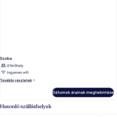
Szoba
4 férőhely
Ingyenes wifi
Szoba
További részletek
további
részletei
Dátumok árainak megtekintése
Hasonló szálláshelyek
ZT The Golden Hotel Barcelona
The Soci