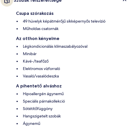
Szobák felszereltsége
Csupa szórakozás
49 hüvelyk képátmérőjű síkképernyős televízió
Műholdas csatornák
Az otthon kényelme
Légkondicionálás klímaszabályozóval
Minibár
Kávé-/teafőző
Elektromos vízforraló
Vasaló/vasalódeszka
A pihentető alváshoz
Hipoallergén ágynemű
Speciális párnakollekció
Sötétítőfüggöny
Hangszigetelt szobák
Ágynemű