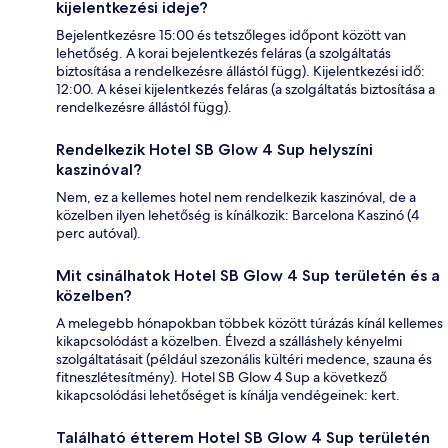
kijelentkezési ideje?
Bejelentkezésre 15:00 és tetszőleges időpont között van
lehetőség. A korai bejelentkezés feláras (a szolgáltatás
biztosítása a rendelkezésre állástól függ). Kijelentkezési idő:
12:00. A kései kijelentkezés feláras (a szolgáltatás biztosítása a
rendelkezésre állástól függ).
Rendelkezik Hotel SB Glow 4 Sup helyszíni
kaszinóval?
Nem, ez a kellemes hotel nem rendelkezik kaszinóval, de a
közelben ilyen lehetőség is kínálkozik: Barcelona Kaszinó (4
perc autóval).
Mit csinálhatok Hotel SB Glow 4 Sup területén és a
közelben?
A melegebb hónapokban többek között túrázás kínál kellemes
kikapcsolódást a közelben. Élvezd a szálláshely kényelmi
szolgáltatásait (például szezonális kültéri medence, szauna és
fitneszlétesítmény). Hotel SB Glow 4 Sup a következő
kikapcsolódási lehetőséget is kínálja vendégeinek: kert.
Található étterem Hotel SB Glow 4 Sup területén