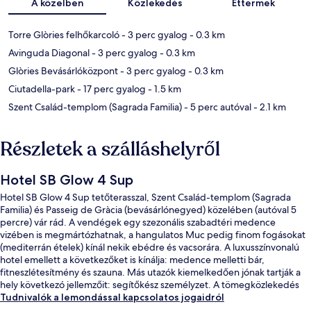
A közelben
Közlekedés
Éttermek
Torre Glòries felhőkarcoló
- 3 perc gyalog
- 0.3 km
Avinguda Diagonal
- 3 perc gyalog
- 0.3 km
Glòries Bevásárlóközpont
- 3 perc gyalog
- 0.3 km
Ciutadella-park
- 17 perc gyalog
- 1.5 km
Szent Család-templom (Sagrada Familia)
- 5 perc autóval
- 2.1 km
Részletek a szálláshelyről
Hotel SB Glow 4 Sup
Hotel SB Glow 4 Sup tetőterasszal, Szent Család-templom (Sagrada
Familia) és Passeig de Gràcia (bevásárlónegyed) közelében (autóval 5
percre) vár rád. A vendégek egy szezonális szabadtéri medence
vizében is megmártózhatnak, a hangulatos Muc pedig finom fogásokat
(mediterrán ételek) kínál nekik ebédre és vacsorára. A luxusszínvonalú
hotel emellett a következőket is kínálja: medence melletti bár,
fitneszlétesítmény és szauna. Más utazók kiemelkedően jónak tartják a
hely következó jellemzőit: segítőkész személyzet. A tömegközlekedés
rövid sétával megközelíthető: La Farinera villamosmegálló 5 perc, Ca
Tudnivalók a lemondással kapcsolatos jogaidról
l'Aranyó villamosmegálló pedig 5 perc séta.