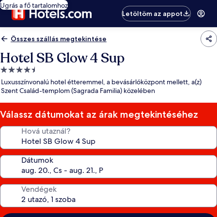
Ugrás a fő tartalomhoz
Letöltöm az appot
Összes szállás megtekintése
Hotel SB Glow 4 Sup
4.5
csillagos
Luxusszínvonalú hotel étteremmel, a bevásárlóközpont mellett, a(z)
szálláshely
Szent Család-templom (Sagrada Familia) közelében
Válassz dátumokat az árak megtekintéséhez
Hová utaznál?
Dátumok
Vendégek