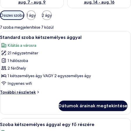
aug. 7 - aug. 9
aug. 14 - aug. 16
Szobákhoz
Összes szoba
1 ágy
2 ágy
rendelkezésre
álló
7 szoba megjelenítése 7 közül
szűrők
A
Egy modern szállodai szoba, amelyben e
4
Standard szoba kétszemélyes ággyal
következő
Kilátás a városra
szoba
21 négyzetméter
összes
képének
1 hálószoba
megtekintése:
2 férőhely
Standard
1 kétszemélyes ágy VAGY 2 egyszemélyes ágy
szoba
Ingyenes wifi
kétszemélyes
Standard
További részletek
ággyal
szoba
kétszemélyes
Dátumok árainak megtekintése
ággyal
további
részletei
A
Egy modern szállodai szoba, amelyben e
4
Szoba kétszemélyes ággyal egy fő részére
következő