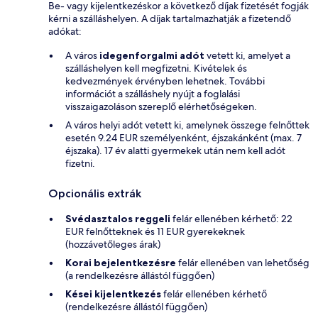
Be- vagy kijelentkezéskor a következő díjak fizetését fogják
kérni a szálláshelyen. A díjak tartalmazhatják a fizetendő
adókat:
A város
idegenforgalmi adót
vetett ki, amelyet a
szálláshelyen kell megfizetni. Kivételek és
kedvezmények érvényben lehetnek. További
információt a szálláshely nyújt a foglalási
visszaigazoláson szereplő elérhetőségeken.
A város helyi adót vetett ki, amelynek összege felnőttek
esetén 9.24 EUR személyenként, éjszakánként (max. 7
éjszaka). 17 év alatti gyermekek után nem kell adót
fizetni.
Opcionális extrák
Svédasztalos reggeli
felár ellenében kérhető: 22
EUR felnőtteknek és 11 EUR gyerekeknek
(hozzávetőleges árak)
Korai bejelentkezésre
felár ellenében van lehetőség
(a rendelkezésre állástól függően)
Kései kijelentkezés
felár ellenében kérhető
(rendelkezésre állástól függően)