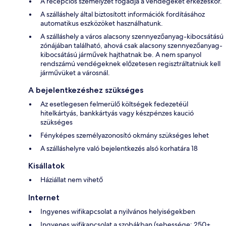
A recepciós személyzet fogadja a vendégeket érkezéskor.
A szálláshely által biztosított információk fordításához
automatikus eszközöket használhatunk.
A szálláshely a város alacsony szennyezőanyag-kibocsátású
zónájában található, ahová csak alacsony szennyezőanyag-
kibocsátású járművek hajthatnak be. A nem spanyol
rendszámú vendégeknek előzetesen regisztráltatniuk kell
járművüket a városnál.
A bejelentkezéshez szükséges
Az esetlegesen felmerülő költségek fedezetéül
hitelkártyás, bankkártyás vagy készpénzes kaució
szükséges
Fényképes személyazonosító okmány szükséges lehet
A szálláshelyre való bejelentkezés alsó korhatára 18
Kisállatok
Háziállat nem vihető
Internet
Ingyenes wifikapcsolat a nyilvános helyiségekben
Ingyenes wifikapcsolat a szobákban (sebessége: 250+