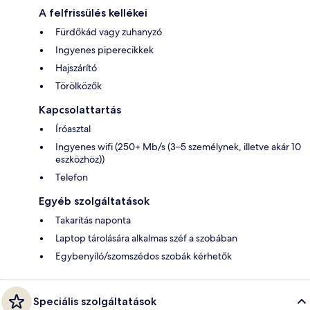
A felfrissülés kellékei
Fürdőkád vagy zuhanyzó
Ingyenes piperecikkek
Hajszárító
Törölközők
Kapcsolattartás
Íróasztal
Ingyenes wifi (250+ Mb/s (3–5 személynek, illetve akár 10
eszközhöz))
Telefon
Egyéb szolgáltatások
Takarítás naponta
Laptop tárolására alkalmas széf a szobában
Egybenyíló/szomszédos szobák kérhetők
Speciális szolgáltatások