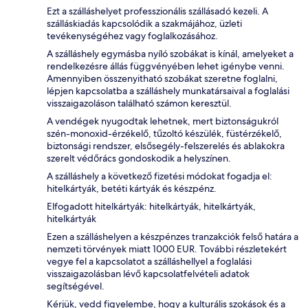
Ezt a szálláshelyet professzionális szállásadó kezeli. A
szálláskiadás kapcsolódik a szakmájához, üzleti
tevékenységéhez vagy foglalkozásához.
A szálláshely egymásba nyíló szobákat is kínál, amelyeket a
rendelkezésre állás függvényében lehet igénybe venni.
Amennyiben összenyitható szobákat szeretne foglalni,
lépjen kapcsolatba a szálláshely munkatársaival a foglalási
visszaigazoláson található számon keresztül.
A vendégek nyugodtak lehetnek, mert biztonságukról
szén-monoxid-érzékelő, tűzoltó készülék, füstérzékelő,
biztonsági rendszer, elsősegély-felszerelés és ablakokra
szerelt védőrács gondoskodik a helyszínen.
A szálláshely a következő fizetési módokat fogadja el:
hitelkártyák, betéti kártyák és készpénz.
Elfogadott hitelkártyák: hitelkártyák, hitelkártyák,
hitelkártyák
Ezen a szálláshelyen a készpénzes tranzakciók felső határa a
nemzeti törvények miatt 1000 EUR. További részletekért
vegye fel a kapcsolatot a szálláshellyel a foglalási
visszaigazolásban lévő kapcsolatfelvételi adatok
segítségével.
Kérjük, vedd figyelembe, hogy a kulturális szokások és a