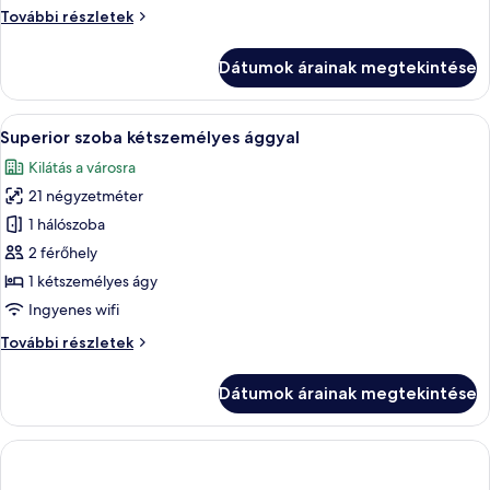
kétszemélyes
Standard
További részletek
ággyal
szoba
kétszemélyes
Dátumok árainak megtekintése
ággyal
további
részletei
A
Egy szállodai szoba, amelyben találhat
4
Superior szoba kétszemélyes ággyal
következő
Kilátás a városra
szoba
21 négyzetméter
összes
képének
1 hálószoba
megtekintése:
2 férőhely
Superior
1 kétszemélyes ágy
szoba
Ingyenes wifi
kétszemélyes
Superior
További részletek
ággyal
szoba
kétszemélyes
Dátumok árainak megtekintése
ággyal
további
részletei