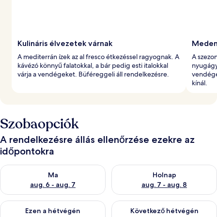
Kulináris élvezetek várnak
Meden
A mediterrán ízek az al fresco étkezéssel ragyognak. A
A szezo
kávézó könnyű falatokkal, a bár pedig esti italokkal
nyugágya
várja a vendégeket. Büféreggeli áll rendelkezésre.
vendégek
kínál.
Szobaopciók
A rendelkezésre állás ellenőrzése ezekre az
időpontokra
A ma esti rendelkezésre állás ellenőrzése: aug. 6 - aug. 7
A holnapi rendelkezésre állás e
Ma
Holnap
aug. 6 - aug. 7
aug. 7 - aug. 8
A mostani hétvégi rendelkezésre állás ellenőrzése: aug. 7 - aug
A következő hétvégi rendelkezé
Ezen a hétvégén
Következő hétvégén