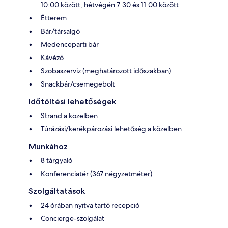
10:00 között, hétvégén 7:30 és 11:00 között
Étterem
Bár/társalgó
Medenceparti bár
Kávézó
Szobaszerviz (meghatározott időszakban)
Snackbár/csemegebolt
Időtöltési lehetőségek
Strand a közelben
Túrázási/kerékpározási lehetőség a közelben
Munkához
8 tárgyaló
Konferenciatér (367 négyzetméter)
Szolgáltatások
24 órában nyitva tartó recepció
Concierge-szolgálat