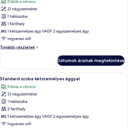
Kilátás a városra
szoba
21 négyzetméter
összes
képének
1 hálószoba
megtekintése:
1 férőhely
Szoba
1 kétszemélyes ágy VAGY 2 egyszemélyes ágy
kétszemélyes
Ingyenes wifi
ággyal
Szoba
További részletek
egy
kétszemélyes
fő
ággyal
Dátumok árainak megtekintése
részére
egy
fő
részére
A
Egy modern szállodai szoba, amelyben e
4
további
Standard szoba kétszemélyes ággyal
következő
részletei
Kilátás a városra
szoba
21 négyzetméter
összes
képének
1 hálószoba
megtekintése:
2 férőhely
Standard
1 kétszemélyes ágy VAGY 2 egyszemélyes ágy
szoba
Ingyenes wifi