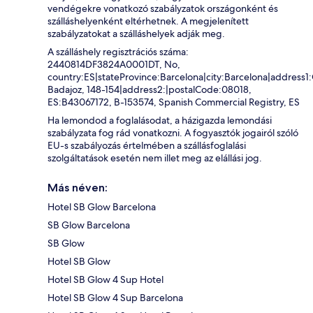
vendégekre vonatkozó szabályzatok országonként és
szálláshelyenként eltérhetnek. A megjelenített
szabályzatokat a szálláshelyek adják meg.
A szálláshely regisztrációs száma:
2440814DF3824A0001DT, No,
country:ES|stateProvince:Barcelona|city:Barcelona|address1:
Badajoz, 148-154|address2:|postalCode:08018,
ES:B43067172, B-153574, Spanish Commercial Registry, ES
Ha lemondod a foglalásodat, a házigazda lemondási
szabályzata fog rád vonatkozni. A fogyasztók jogairól szóló
EU-s szabályozás értelmében a szállásfoglalási
szolgáltatások esetén nem illet meg az elállási jog.
Más néven:
Hotel SB Glow Barcelona
SB Glow Barcelona
SB Glow
Hotel SB Glow
Hotel SB Glow 4 Sup Hotel
Hotel SB Glow 4 Sup Barcelona