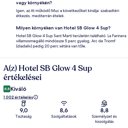
vagy környékén?
Igen, az itt működő Muc a következőket kínálja: szabadtéri
étkezés, mediterrán ételek.
Milyen környéken van Hotel SB Glow 4 Sup?
Hotel SB Glow 4 Sup Sant Martí területén található. La Farinera
villamosmegálló mindössze 5 perc gyalog, Arc de Triomf
(diadalív) pedig 20 perc sétára van tőle.
A(z) Hotel SB Glow 4 Sup
Értékelések
értékelései
Kiváló
8,8
1 002 értékelés
9,0
8,6
8,8
Tisztaság
Szolgáltatások
Személyzet és
kiszolgálás