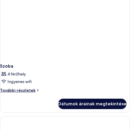
Szoba
4 férőhely
Ingyenes wifi
Szoba
További részletek
további
részletei
Dátumok árainak megtekintése