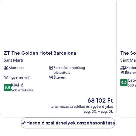
ZT
The
ZT The Golden Hotel Barcelona
The So
The
Social
Sant Martí
Sant Mar
Golden
Hub
Medence
Parkolási lehetőség
Mede
Hotel
Barcelo
biztosított
Étter
Barcelona
Pobleno
Ingyenes wifi
Étterem
Sant
Sant
9.2
Cso
9,2
8.8
Martí
Kiváló
Martí
ennyiből
638 
8,8
ennyiből:
568 értékelés
10,
10,
Csodálat
Az
68 102 Ft
Kiváló,
638
ár
568
tartalmazza az adókat és egyéb díjakat
értékelé
68 102 Ft
aug. 30. – aug. 31.
értékelés
Hasonló szálláshelyek összehasonlítása