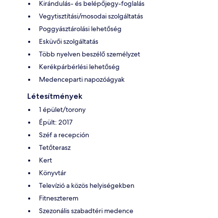
Kirándulás- és belépőjegy-foglalás
Vegytisztítási/mosodai szolgáltatás
Poggyásztárolási lehetőség
Esküvői szolgáltatás
Több nyelven beszélő személyzet
Kerékpárbérlési lehetőség
Medenceparti napozóágyak
Létesítmények
1 épület/torony
Épült: 2017
Széf a recepción
Tetőterasz
Kert
Könyvtár
Televízió a közös helyiségekben
Fitneszterem
Szezonális szabadtéri medence