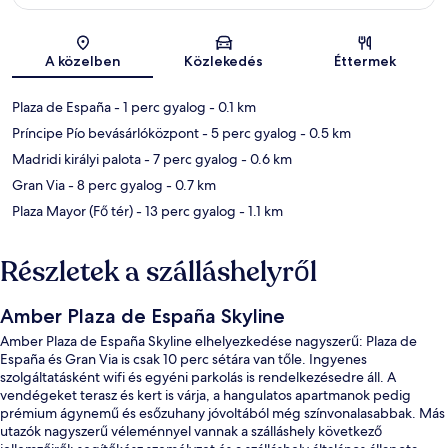
Térkép
A közelben
Közlekedés
Éttermek
Plaza de España
- 1 perc gyalog
- 0.1 km
Príncipe Pío bevásárlóközpont
- 5 perc gyalog
- 0.5 km
Madridi királyi palota
- 7 perc gyalog
- 0.6 km
Gran Via
- 8 perc gyalog
- 0.7 km
Plaza Mayor (Fő tér)
- 13 perc gyalog
- 1.1 km
Részletek a szálláshelyről
Amber Plaza de España Skyline
Amber Plaza de España Skyline elhelyezkedése nagyszerű: Plaza de
España és Gran Via is csak 10 perc sétára van tőle. Ingyenes
szolgáltatásként wifi és egyéni parkolás is rendelkezésedre áll. A
vendégeket terasz és kert is várja, a hangulatos apartmanok pedig
prémium ágynemű és esőzuhany jóvoltából még színvonalasabbak. Más
utazók nagyszerű véleménnyel vannak a szálláshely következő