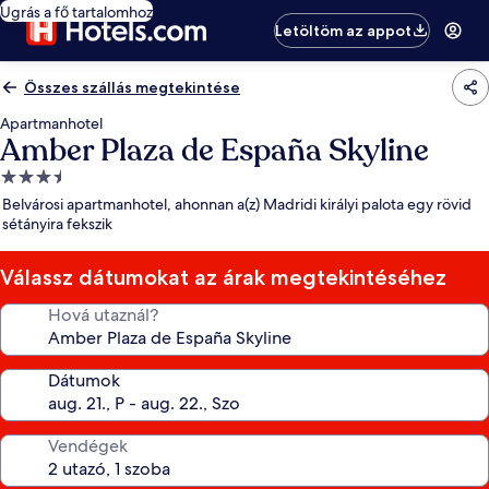
Ugrás a fő tartalomhoz
Letöltöm az appot
Összes szállás megtekintése
Apartmanhotel
Amber Plaza de España Skyline
3.5
csillagos
Belvárosi apartmanhotel, ahonnan a(z) Madridi királyi palota egy rövid
szálláshely
sétányira fekszik
Válassz dátumokat az árak megtekintéséhez
Hová utaznál?
Dátumok
Vendégek