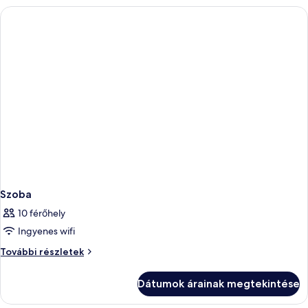
Szoba
10 férőhely
Ingyenes wifi
Szoba
További részletek
további
részletei
Dátumok árainak megtekintése