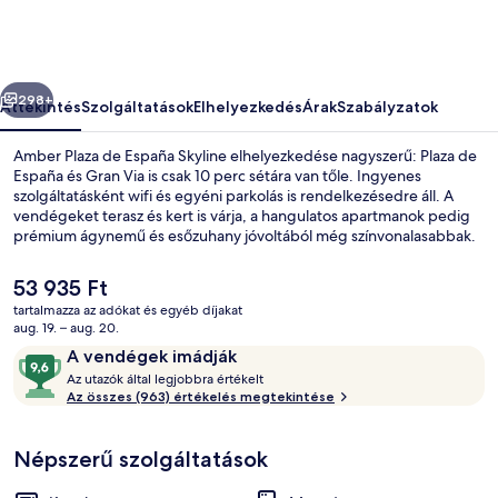
Skyline
képgalériája
őző
Következő
298+
Áttekintés
Szolgáltatások
Elhelyezkedés
Árak
Szabályzatok
Amber Plaza de España Skyline elhelyezkedése nagyszerű: Plaza de
España és Gran Via is csak 10 perc sétára van tőle. Ingyenes
szolgáltatásként wifi és egyéni parkolás is rendelkezésedre áll. A
vendégeket terasz és kert is várja, a hangulatos apartmanok pedig
prémium ágynemű és esőzuhany jóvoltából még színvonalasabbak.
Más utazók nagyszerű véleménnyel vannak a szálláshely következő
jellemzőiről: segítőkész személyzet és a szálláshely általános állapota.
A
53 935 Ft
Rövid sétával megközelíthető a tömegközlekedés: Plaza de España
jelenlegi
tartalmazza az adókat és egyéb díjakat
metróállomás 7 perc, Ventura Rodríguez metróállomás pedig 8 perc
ár
aug. 19. – aug. 20.
séta.
A szálláshely bejárata
53 935 Ft
Értékelések
9,6
A vendégek imádják
A
ennyiből:
Az utazók által legjobbra értékelt
z
Az összes (963) értékelés megtekintése
10,
A
u
vendégek
Népszerű szolgáltatások
t
imádják
a
z