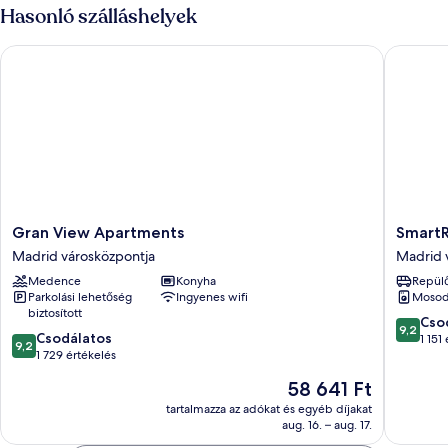
Hasonló szálláshelyek
Gran View Apartments
SmartRen
Gran
SmartRe
Gran View Apartments
SmartR
View
Collecti
Madrid városközpontja
Madrid 
Apartments
Gran
Medence
Konyha
Repülő
Madrid
Via
Parkolási lehetőség
Ingyenes wifi
Moso
városközpontja
Centric
biztosított
Madrid
9.2
Cso
9,2
9.2
Csodálatos
városkö
ennyiből
1 151
9,2
ennyiből:
1 729 értékelés
10,
10,
Csodálat
Az
58 641 Ft
Csodálatos,
1 151
ár
1 729
tartalmazza az adókat és egyéb díjakat
értékelé
58 641 Ft
aug. 16. – aug. 17.
értékelés