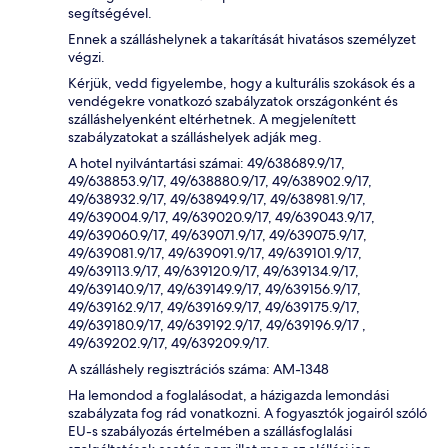
segítségével.
Ennek a szálláshelynek a takarítását hivatásos személyzet
végzi.
Kérjük, vedd figyelembe, hogy a kulturális szokások és a
vendégekre vonatkozó szabályzatok országonként és
szálláshelyenként eltérhetnek. A megjelenített
szabályzatokat a szálláshelyek adják meg.
A hotel nyilvántartási számai: 49/638689.9/17,
49/638853.9/17, 49/638880.9/17, 49/638902.9/17,
49/638932.9/17, 49/638949.9/17, 49/638981.9/17,
49/639004.9/17, 49/639020.9/17, 49/639043.9/17,
49/639060.9/17, 49/639071.9/17, 49/639075.9/17,
49/639081.9/17, 49/639091.9/17, 49/639101.9/17,
49/639113.9/17, 49/639120.9/17, 49/639134.9/17,
49/639140.9/17, 49/639149.9/17, 49/639156.9/17,
49/639162.9/17, 49/639169.9/17, 49/639175.9/17,
49/639180.9/17, 49/639192.9/17, 49/639196.9/17 ,
49/639202.9/17, 49/639209.9/17.
A szálláshely regisztrációs száma: AM-1348
Ha lemondod a foglalásodat, a házigazda lemondási
szabályzata fog rád vonatkozni. A fogyasztók jogairól szóló
EU-s szabályozás értelmében a szállásfoglalási