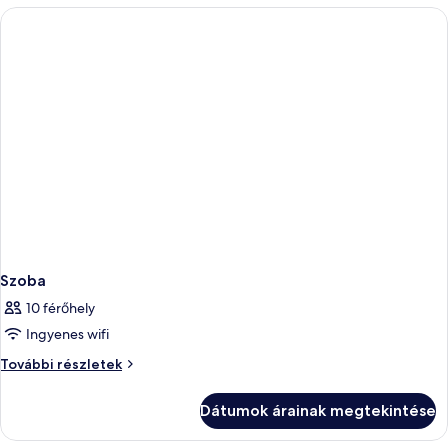
Szoba
10 férőhely
Ingyenes wifi
Szoba
További részletek
további
részletei
Dátumok árainak megtekintése