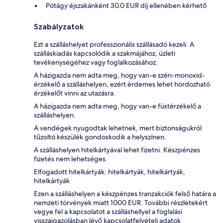
Pótágy éjszakánként 30.0 EUR díj ellenében kérhető
Szabályzatok
Ezt a szálláshelyet professzionális szállásadó kezeli. A
szálláskiadás kapcsolódik a szakmájához, üzleti
tevékenységéhez vagy foglalkozásához.
A házigazda nem adta meg, hogy van-e szén-monoxid-
érzékelő a szálláshelyen, ezért érdemes lehet hordozható
érzékelőt vinni az utazásra.
A házigazda nem adta meg, hogy van-e füstérzékelő a
szálláshelyen.
A vendégek nyugodtak lehetnek, mert biztonságukról
tűzoltó készülék gondoskodik a helyszínen.
A szálláshelyen hitelkártyával lehet fizetni. Készpénzes
fizetés nem lehetséges.
Elfogadott hitelkártyák: hitelkártyák, hitelkártyák,
hitelkártyák
Ezen a szálláshelyen a készpénzes tranzakciók felső határa a
nemzeti törvények miatt 1000 EUR. További részletekért
vegye fel a kapcsolatot a szálláshellyel a foglalási
visszaigazolásban lévő kapcsolatfelvételi adatok