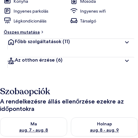
Konyha
Mosoda
ó
k
Ingyenes parkolás
Ingyenes wifi
Légkondicionálás
Társalgó
á
l
Összes mutatása
t
a
Főbb szolgáltatások
(11)
l
l
Az otthon érzése
(6)
e
g
j
o
b
Szobaopciók
b
r
a
A rendelkezésre állás ellenőrzése ezekre az
időpontokra
é
r
A ma esti rendelkezésre állás ellenőrzése: aug. 7 - aug. 8
A holnapi rendelkezésre állás e
t
Ma
Holnap
é
aug. 7 - aug. 8
aug. 8 - aug. 9
k