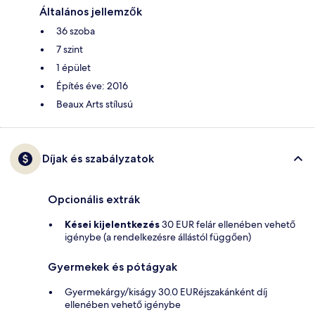
Általános jellemzők
36 szoba
7 szint
1 épület
Építés éve: 2016
Beaux Arts stílusú
Díjak és szabályzatok
Opcionális extrák
Kései kijelentkezés
30 EUR felár ellenében vehető
igénybe (a rendelkezésre állástól függően)
Gyermekek és pótágyak
Gyermekárgy/kiságy 30.0 EURéjszakánként díj
ellenében vehető igénybe