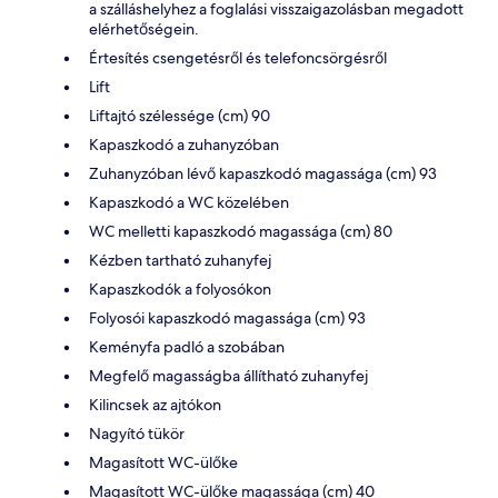
a szálláshelyhez a foglalási visszaigazolásban megadott
elérhetőségein.
Értesítés csengetésről és telefoncsörgésről
Lift
Liftajtó szélessége (cm) 90
Kapaszkodó a zuhanyzóban
Zuhanyzóban lévő kapaszkodó magassága (cm) 93
Kapaszkodó a WC közelében
WC melletti kapaszkodó magassága (cm) 80
Kézben tartható zuhanyfej
Kapaszkodók a folyosókon
Folyosói kapaszkodó magassága (cm) 93
Keményfa padló a szobában
Megfelő magasságba állítható zuhanyfej
Kilincsek az ajtókon
Nagyító tükör
Magasított WC-ülőke
Magasított WC-ülőke magassága (cm) 40