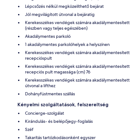
Lépcsőzés nélkül megközelíthető bejárat
Jól megvilágított útvonal a bejáratig
Kerekesszékes vendégek számára akadálymentesített
(részben vagy teljes egészében)
Akadálymentes parkoló
1 akadálymentes parkolóhelyek a helyszínen
Kerekesszékes vendégek számára akadálymentesített
recepcióspult
Kerekesszékes vendégek számára akadálymentesített
recepciós pult magassága (cm) 76
Kerekesszékes vendégek számára akadálymentesített
útvonal a lifthez
Dohányfüstmentes szállás
Kényelmi szolgáltatások, felszereltség
Concierge-szolgálat
Kirándulás- és belépőjegy-foglalás
Széf
Takarítás tartózkodásonként egyszer