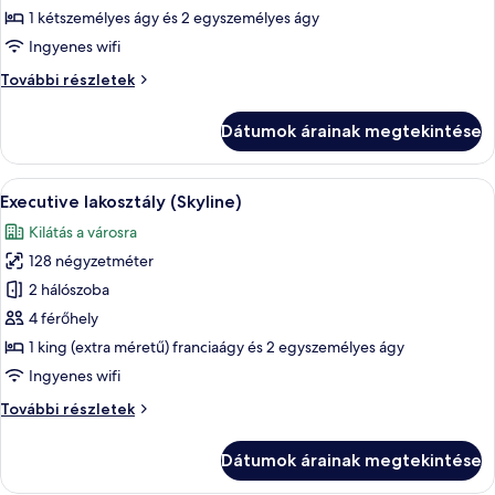
Luxus
1 kétszemélyes ágy és 2 egyszemélyes ágy
apartman
Ingyenes wifi
(Skyline)
Luxus
További részletek
apartman
(Skyline)
Dátumok árainak megtekintése
további
részletei
A
Egy modern nappali, fehér kanapéval, 
43
Executive lakosztály (Skyline)
következő
Kilátás a városra
szoba
128 négyzetméter
összes
képének
2 hálószoba
megtekintése:
4 férőhely
Executive
1 king (extra méretű) franciaágy és 2 egyszemélyes ágy
lakosztály
Ingyenes wifi
(Skyline)
Executive
További részletek
lakosztály
(Skyline)
Dátumok árainak megtekintése
további
részletei