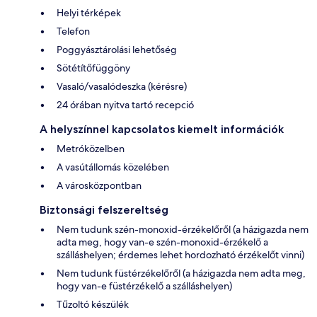
Helyi térképek
Telefon
Poggyásztárolási lehetőség
Sötétítőfüggöny
Vasaló/vasalódeszka (kérésre)
24 órában nyitva tartó recepció
A helyszínnel kapcsolatos kiemelt információk
Metróközelben
A vasútállomás közelében
A városközpontban
Biztonsági felszereltség
Nem tudunk szén-monoxid-érzékelőről (a házigazda nem
adta meg, hogy van-e szén-monoxid-érzékelő a
szálláshelyen; érdemes lehet hordozható érzékelőt vinni)
Nem tudunk füstérzékelőről (a házigazda nem adta meg,
hogy van-e füstérzékelő a szálláshelyen)
Tűzoltó készülék