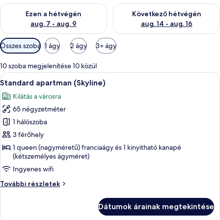
e
A mostani hétvégi rendelkezésre állás ellenőrzése: aug. 7 - aug
A következő hétvégi rendelkezé
l
Ezen a hétvégén
Következő hétvégén
t
aug. 7 - aug. 9
aug. 14 - aug. 16
Szobákhoz
Összes szoba
1 ágy
2 ágy
3+ ágy
rendelkezésre
álló
10 szoba megjelenítése 10 közül
szűrők
A
Egy modern nappali, szürke kanapéval, 
22
Standard apartman (Skyline)
következő
Kilátás a városra
szoba
65 négyzetméter
összes
képének
1 hálószoba
megtekintése:
3 férőhely
Standard
1 queen (nagyméretű) franciaágy és 1 kinyitható kanapé
apartman
(kétszemélyes ágyméret)
(Skyline)
Ingyenes wifi
Standard
További részletek
apartman
(Skyline)
Dátumok árainak megtekintése
további
részletei