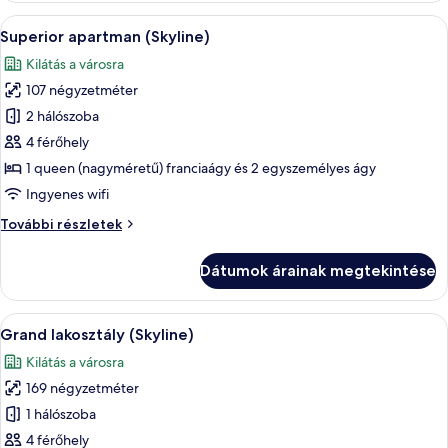
A
Egy modern nappali, melyben szürke ka
38
Superior apartman (Skyline)
következő
Kilátás a városra
szoba
107 négyzetméter
összes
képének
2 hálószoba
megtekintése:
4 férőhely
Superior
1 queen (nagyméretű) franciaágy és 2 egyszemélyes ágy
apartman
Ingyenes wifi
(Skyline)
Superior
További részletek
apartman
(Skyline)
Dátumok árainak megtekintése
további
részletei
A
Egy modern nappali, szürke kanapéval,
50
Grand lakosztály (Skyline)
következő
Kilátás a városra
szoba
169 négyzetméter
összes
képének
1 hálószoba
megtekintése:
4 férőhely