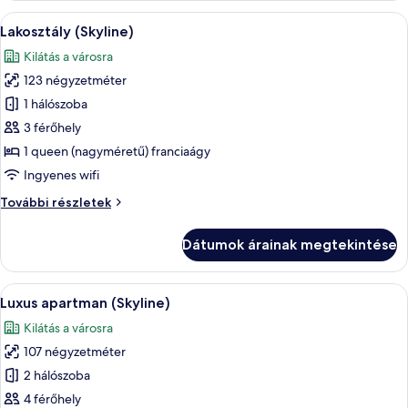
A
Egy modern nappali, melyben egy kanapé
31
Lakosztály (Skyline)
következő
Kilátás a városra
szoba
123 négyzetméter
összes
képének
1 hálószoba
megtekintése:
3 férőhely
Lakosztály
1 queen (nagyméretű) franciaágy
(Skyline)
Ingyenes wifi
Lakosztály
További részletek
(Skyline)
további
Dátumok árainak megtekintése
részletei
A
Luxus apartman (Skyline) | Nappalirés
27
Luxus apartman (Skyline)
következő
Kilátás a városra
szoba
107 négyzetméter
összes
képének
2 hálószoba
megtekintése:
4 férőhely