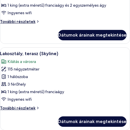
Grand
1 king (extra méretű) franciaágy és 2 egyszemélyes ágy
lakosztály
Ingyenes wifi
(Skyline)
Grand
További részletek
lakosztály
(Skyline)
Dátumok árainak megtekintése
további
részletei
A
Egy modern nappali, szürke kanapéval,
50
Lakosztály, terasz (Skyline)
következő
Kilátás a városra
szoba
115 négyzetméter
összes
képének
1 hálószoba
megtekintése:
3 férőhely
Lakosztály,
1 king (extra méretű) franciaágy
terasz
Ingyenes wifi
(Skyline)
Lakosztály,
További részletek
terasz
(Skyline)
Dátumok árainak megtekintése
további
részletei