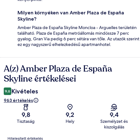
Milyen környéken van Amber Plaza de España
Skyline?
Amber Plaza de España Skyline Moncloa - Arguelles területén
található. Plaza de España metróállomás mindössze 7 perc
gyalog, Gran Via pedig 6 perc sétára van tőle. Az utazók szerint
ez egy nagyszerű elhelezkedésű apartmanhotel.
A(z) Amber Plaza de España
Értékelések
Skyline értékelései
Kivételes
9,6
963 értékelés
9,8
9,2
9,4
Tisztaság
Hely
Személyzet és
kiszolgálás
Értékelések
Hitelesített értékelés