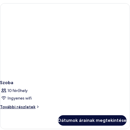
Szoba
10 férőhely
Ingyenes wifi
Szoba
További részletek
további
részletei
Dátumok árainak megtekintése