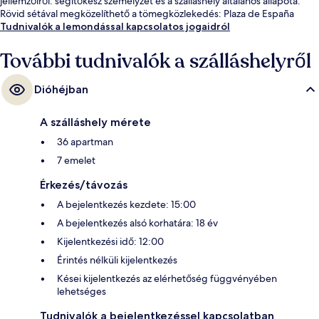
jellemzőiről: segítőkész személyzet és a szálláshely általános állapota.
Rövid sétával megközelíthető a tömegközlekedés: Plaza de España
metróállomás 7 perc, Ventura Rodríguez metróállomás pedig 8 perc
Tudnivalók a lemondással kapcsolatos jogaidról
séta.
További tudnivalók a szálláshelyről
Dióhéjban
A szálláshely mérete
36 apartman
7 emelet
Érkezés/távozás
A bejelentkezés kezdete: 15:00
A bejelentkezés alsó korhatára: 18 év
Kijelentkezési idő: 12:00
Érintés nélküli kijelentkezés
Kései kijelentkezés az elérhetőség függvényében
lehetséges
Tudnivalók a bejelentkezéssel kapcsolatban