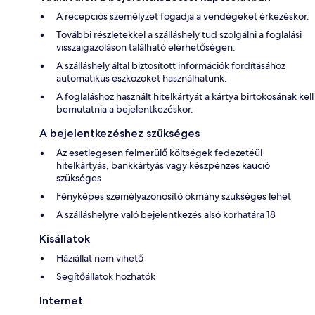
A recepciós személyzet fogadja a vendégeket érkezéskor.
További részletekkel a szálláshely tud szolgálni a foglalási
visszaigazoláson található elérhetőségen.
A szálláshely által biztosított információk fordításához
automatikus eszközöket használhatunk.
A foglaláshoz használt hitelkártyát a kártya birtokosának kell
bemutatnia a bejelentkezéskor.
A bejelentkezéshez szükséges
Az esetlegesen felmerülő költségek fedezetéül
hitelkártyás, bankkártyás vagy készpénzes kaució
szükséges
Fényképes személyazonosító okmány szükséges lehet
A szálláshelyre való bejelentkezés alsó korhatára 18
Kisállatok
Háziállat nem vihető
Segítőállatok hozhatók
Internet