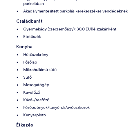
parkolóban
Akadálymentesített parkolás kerekesszékes vendégeknek
Családbarát
Gyermekágy (csecsemőágy): 30.0 EURéjszakánként
Etetőszék
Konyha
Hűtőszekrény
Főzőlap
Mikrohullámú sütő
Sütő
Mosogatógép
Kávéfőző
Kávé-/teafőző
Főzőedények/tányérok/evőeszközök
Kenyérpirító
Étkezés