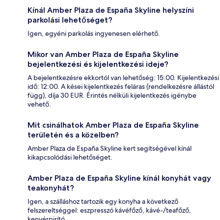
Kínál Amber Plaza de España Skyline helyszíni
parkolási lehetőséget?
Igen, egyéni parkolás ingyenesen elérhető.
Mikor van Amber Plaza de España Skyline
bejelentkezési és kijelentkezési ideje?
A bejelentkezésre ekkortól van lehetőség: 15:00. Kijelentkezési
idő: 12:00. A kései kijelentkezés feláras (rendelkezésre állástól
függ), díja 30 EUR. Érintés nélküli kijelentkezés igénybe
vehető.
Mit csinálhatok Amber Plaza de España Skyline
területén és a közelben?
Amber Plaza de España Skyline kert segítségével kínál
kikapcsolódási lehetőséget.
Amber Plaza de España Skyline kínál konyhát vagy
teakonyhát?
Igen, a szálláshoz tartozik egy konyha a következő
felszereltséggel: eszpresszó kávéfőző, kávé-/teafőző,
kenyérpirító.