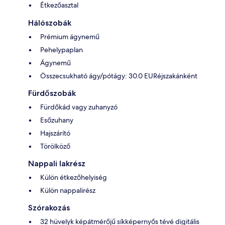
Étkezőasztal
Hálószobák
Prémium ágynemű
Pehelypaplan
Ágynemű
Összecsukható ágy/pótágy: 30.0 EURéjszakánként
Fürdőszobák
Fürdőkád vagy zuhanyzó
Esőzuhany
Hajszárító
Törölköző
Nappali lakrész
Külön étkezőhelyiség
Külön nappalirész
Szórakozás
32 hüvelyk képátmérőjű síkképernyős tévé digitális