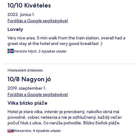
10/10 Kivételes
2022. június 1.
Fordítás a Google segítségével
Lovely
Very nice area, 5 min walk from the train station, overall had a
great stay at the hotel and very good breakfast :)
Heiddis Mjoll, 2 éjszakás utazás
Hitelesített értékelés
10/8 Nagyon jó
2019. szeptember 1.
Fordítás a Google segítségével
Vilka blízko pláže
Hotel je stará vilka, interiér je prerobený, nakoľko okná má
povodné, vobec netesnia a nie je odhlučnený, každý večer
počuť hluk z ulice, čo narúša pohodlie. Blízko Siofok pláže.
Alexandra, 4 éjszakás utazás