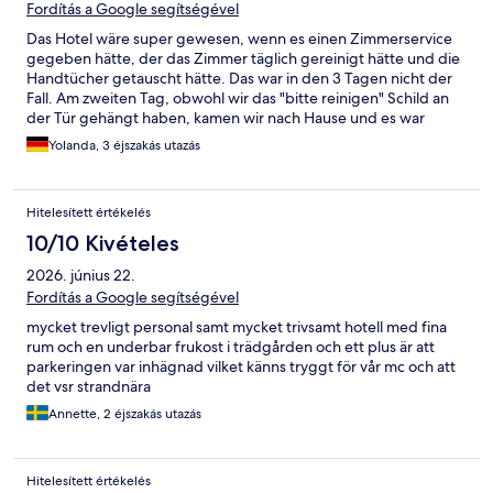
Fordítás a Google segítségével
Das Hotel wäre super gewesen, wenn es einen Zimmerservice
gegeben hätte, der das Zimmer täglich gereinigt hätte und die
Handtücher getauscht hätte. Das war in den 3 Tagen nicht der
Fall. Am zweiten Tag, obwohl wir das "bitte reinigen" Schild an
der Tür gehängt haben, kamen wir nach Hause und es war
nichts gemacht und das Schild hing immer noch an der Tür.
Yolanda, 3 éjszakás utazás
Hitelesített értékelés
10/10 Kivételes
2026. június 22.
Fordítás a Google segítségével
mycket trevligt personal samt mycket trivsamt hotell med fina
rum och en underbar frukost i trädgården och ett plus är att
parkeringen var inhägnad vilket känns tryggt för vår mc och att
det vsr strandnära
Annette, 2 éjszakás utazás
Hitelesített értékelés