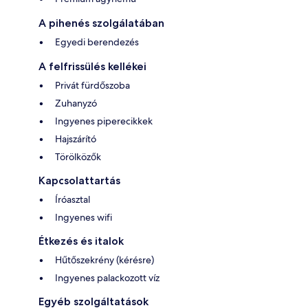
A pihenés szolgálatában
Egyedi berendezés
A felfrissülés kellékei
Privát fürdőszoba
Zuhanyzó
Ingyenes piperecikkek
Hajszárító
Törölközők
Kapcsolattartás
Íróasztal
Ingyenes wifi
Étkezés és italok
Hűtőszekrény (kérésre)
Ingyenes palackozott víz
Egyéb szolgáltatások