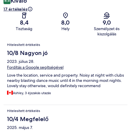
Kiváló
8,6
17 értékelés
8,4
8,0
9,0
Tisztaság
Hely
Személyzet és
kiszolgálás
Értékelések
Hitelesített értékelés
10/8 Nagyon jó
2023. július 28.
Fordítás a Google segítségével
Love the location, service and property. Noisy at night with clubs
nearby blasting dance music until 4 in the morning most nights.
Lovely stay otherwise, would definitely recommend
Ashley, 3 éjszakás utazás
Hitelesített értékelés
10/4 Megfelelő
2025. május 7.