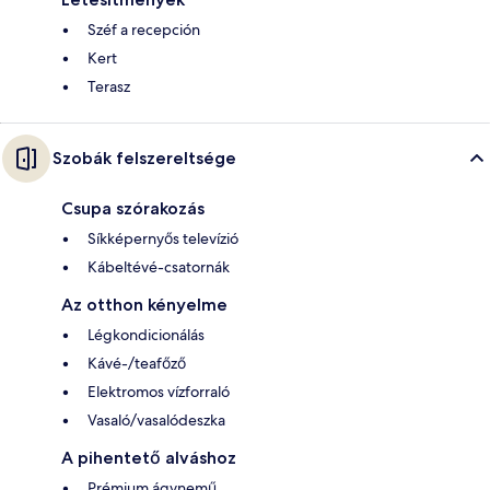
Széf a recepción
Kert
Terasz
Szobák felszereltsége
Csupa szórakozás
Síkképernyős televízió
Kábeltévé-csatornák
Az otthon kényelme
Légkondicionálás
Kávé-/teafőző
Elektromos vízforraló
Vasaló/vasalódeszka
A pihentető alváshoz
Prémium ágynemű