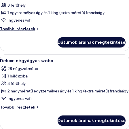
3 férőhely
összes
képének
1 egyszemélyes ágy és 1 king (extra méretű) franciaágy
megtekintése:
Ingyenes wifi
Superior
Superior
További részletek
háromágyas
háromágyas
szoba
szoba
Dátumok árainak megtekintése
további
részletei
A
Egy hálószoba, amelyben van egy ágy, e
17
Deluxe négyágyas szoba
következő
28 négyzetméter
szoba
1 hálószoba
összes
képének
4 férőhely
megtekintése:
2 nagyméretű egyszemélyes ágy és 1 king (extra méretű) franciaágy
Deluxe
Ingyenes wifi
négyágyas
Deluxe
További részletek
szoba
négyágyas
szoba
Dátumok árainak megtekintése
további
részletei