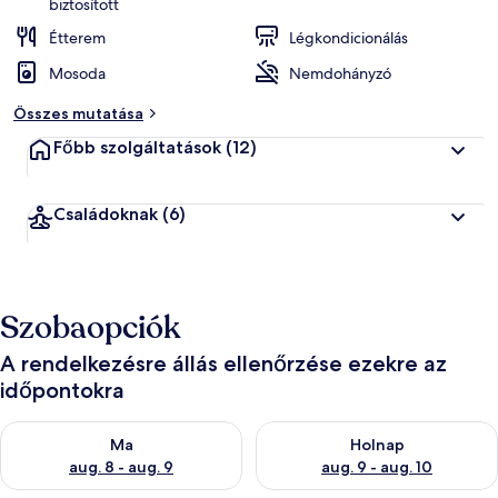
biztosított
Étterem
Légkondicionálás
Mosoda
Nemdohányzó
Összes mutatása
Főbb szolgáltatások
(12)
Családoknak
(6)
Szobaopciók
A rendelkezésre állás ellenőrzése ezekre az
időpontokra
A ma esti rendelkezésre állás ellenőrzése: aug. 8 - aug. 9
A holnapi rendelkezésre állás e
Ma
Holnap
aug. 8 - aug. 9
aug. 9 - aug. 10