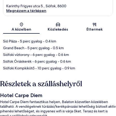
Karinthy Frigyes utca 5., Siófok, 8600
Megnézem a térképen
Térkép
A közelben
Közlekedés
Éttermek
Sió Pláza
- 5 perc gyalog
- 0.4 km
Grand Beach
- 5 perc gyalog
- 0.5 km
Siófoki víztorony
- 6 perc gyalog
- 0.6 km
Siófok Óriáskerék
- 6 perc gyalog
- 0.6 km
Siófoki Kompkikötő
- 10 perc gyalog
- 0.9 km
Részletek a szálláshelyről
Hotel Carpe Diem
Hotel Carpe Diem fantasztikus helyen, Balaton közvetlen közelében
található. A vendégeknek túrázási/kerékpározási lehetőség biztosít aktív
pihenési lehetőséget, és ingyenes wifi is várja őket. Terasz és kert is
emeli a szálláshely színvonalát.