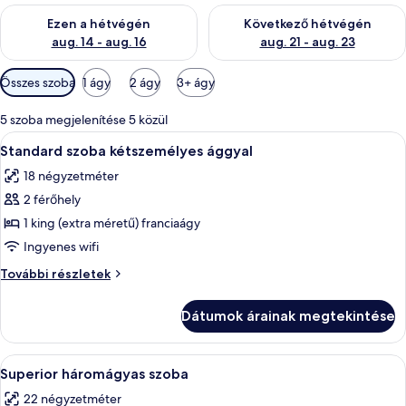
A mostani hétvégi rendelkezésre állás ellenőrzése: aug. 14 - au
A következő hétvégi rendelkezé
Ezen a hétvégén
Következő hétvégén
aug. 14 - aug. 16
aug. 21 - aug. 23
Szobákhoz
Összes szoba
1 ágy
2 ágy
3+ ágy
rendelkezésre
álló
5 szoba megjelenítése 5 közül
szűrők
A
Egy hálószoba, melyben a mennyezet a 
14
Standard szoba kétszemélyes ággyal
következő
18 négyzetméter
szoba
2 férőhely
összes
képének
1 king (extra méretű) franciaágy
megtekintése:
Ingyenes wifi
Standard
Standard
További részletek
szoba
szoba
kétszemélyes
kétszemélyes
Dátumok árainak megtekintése
ággyal
ággyal
további
részletei
A
Egy hálószoba, amelyben található egy 
20
Superior háromágyas szoba
következő
22 négyzetméter
szoba