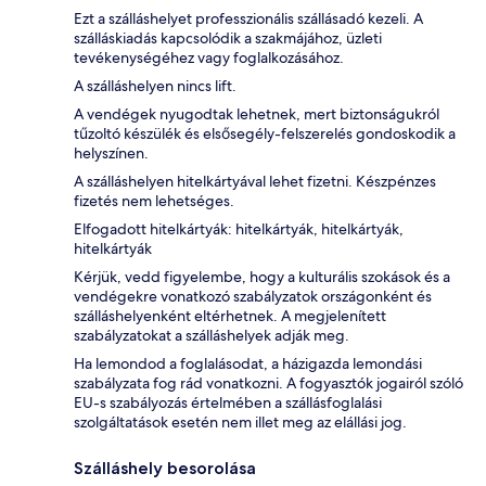
Ezt a szálláshelyet professzionális szállásadó kezeli. A
szálláskiadás kapcsolódik a szakmájához, üzleti
tevékenységéhez vagy foglalkozásához.
A szálláshelyen nincs lift.
A vendégek nyugodtak lehetnek, mert biztonságukról
tűzoltó készülék és elsősegély-felszerelés gondoskodik a
helyszínen.
A szálláshelyen hitelkártyával lehet fizetni. Készpénzes
fizetés nem lehetséges.
Elfogadott hitelkártyák: hitelkártyák, hitelkártyák,
hitelkártyák
Kérjük, vedd figyelembe, hogy a kulturális szokások és a
vendégekre vonatkozó szabályzatok országonként és
szálláshelyenként eltérhetnek. A megjelenített
szabályzatokat a szálláshelyek adják meg.
Ha lemondod a foglalásodat, a házigazda lemondási
szabályzata fog rád vonatkozni. A fogyasztók jogairól szóló
EU-s szabályozás értelmében a szállásfoglalási
szolgáltatások esetén nem illet meg az elállási jog.
Szálláshely besorolása