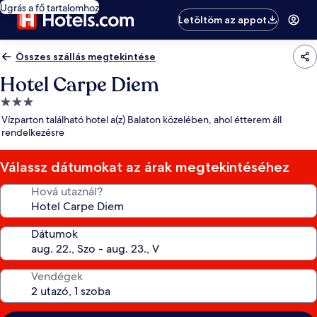
Ugrás a fő tartalomhoz
Letöltöm az appot
Összes szállás megtekintése
Hotel Carpe Diem
3.0
csillagos
Vízparton található hotel a(z) Balaton közelében, ahol étterem áll
szálláshely
rendelkezésre
Válassz dátumokat az árak megtekintéséhez
Hová utaznál?
Dátumok
Vendégek