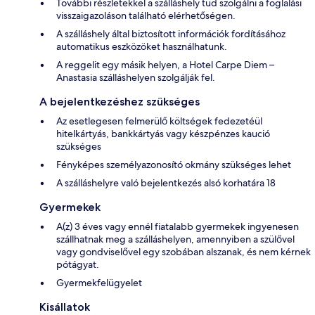
További részletekkel a szálláshely tud szolgálni a foglalási
visszaigazoláson található elérhetőségen.
A szálláshely által biztosított információk fordításához
automatikus eszközöket használhatunk.
A reggelit egy másik helyen, a Hotel Carpe Diem –
Anastasia szálláshelyen szolgálják fel.
A bejelentkezéshez szükséges
Az esetlegesen felmerülő költségek fedezetéül
hitelkártyás, bankkártyás vagy készpénzes kaució
szükséges
Fényképes személyazonosító okmány szükséges lehet
A szálláshelyre való bejelentkezés alsó korhatára 18
Gyermekek
A(z) 3 éves vagy ennél fiatalabb gyermekek ingyenesen
szállhatnak meg a szálláshelyen, amennyiben a szülővel
vagy gondviselővel egy szobában alszanak, és nem kérnek
pótágyat.
Gyermekfelügyelet
Kisállatok