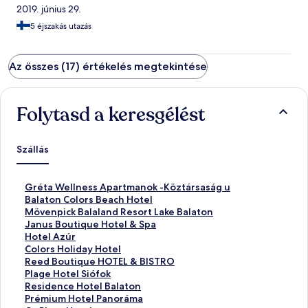
2019. június 29.
5 éjszakás utazás
Az összes (17) értékelés megtekintése
Folytasd a keresgélést
Szállás
S
Gréta Wellness Apartmanok -Köztársaság u
z
S
Balaton Colors Beach Hotel
a
z
S
Mövenpick Balaland Resort Lake Balaton
b
a
z
S
Janus Boutique Hotel & Spa
v
b
a
z
S
Hotel Azúr
á
v
b
a
z
S
Colors Holiday Hotel
n
á
v
b
a
z
S
Reed Boutique HOTEL & BISTRO
y
n
á
v
b
a
z
S
Plage Hotel Siófok
o
y
n
á
v
b
a
z
S
Residence Hotel Balaton
s
o
y
n
á
v
b
a
z
S
Prémium Hotel Panoráma