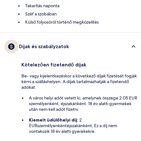
Takarítás naponta
Széf a szobában
Külső folyosóról történő megközelítés
Díjak és szabályzatok
Kötelezően fizetendő díjak
Be- vagy kijelentkezéskor a következő díjak fizetését fogják
kérni a szálláshelyen. A díjak tartalmazhatják a fizetendő
adókat:
A város helyi adót vetett ki, amelynek összege 2.05 EUR
személyenként, éjszakánként. 18 év alatti gyermekek
után nem kell adót fizetni.
Kiemelt üdülőhelyi díj:
2
EURszemélyenkéntéjszakánként. Ez a díj nem
vontakozik 18 év alatti gyerekekre.