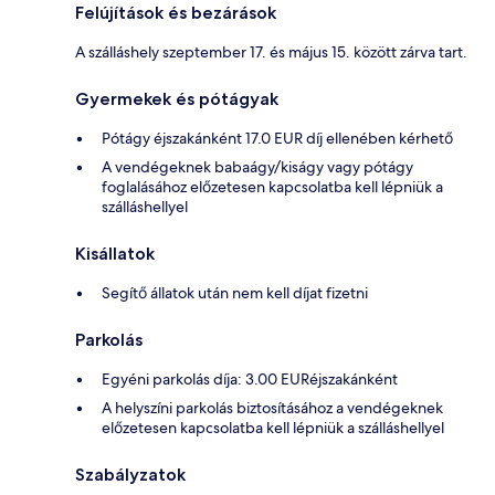
Felújítások és bezárások
A szálláshely szeptember 17. és május 15. között zárva tart.
Gyermekek és pótágyak
Pótágy éjszakánként 17.0 EUR díj ellenében kérhető
A vendégeknek babaágy/kiságy vagy pótágy
foglalásához előzetesen kapcsolatba kell lépniük a
szálláshellyel
Kisállatok
Segítő állatok után nem kell díjat fizetni
Parkolás
Egyéni parkolás díja: 3.00 EURéjszakánként
A helyszíni parkolás biztosításához a vendégeknek
előzetesen kapcsolatba kell lépniük a szálláshellyel
Szabályzatok