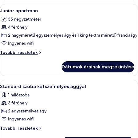
A
Egy hálószoba, amelyben van egy ágy, e
5
Junior apartman
következő
35 négyzetméter
szoba
4 férőhely
összes
képének
2 nagyméretű egyszemélyes ágy és 1 king (extra méretű) franciaágy
megtekintése:
Ingyenes wifi
Junior
Junior
További részletek
apartman
apartman
további
Dátumok árainak megtekintése
részletei
A
Egy hálószoba, melyben fehér ágy, fehé
4
Standard szoba kétszemélyes ággyal
következő
1 hálószoba
szoba
3 férőhely
összes
képének
2 egyszemélyes ágy
megtekintése:
Ingyenes wifi
Standard
Standard
További részletek
szoba
szoba