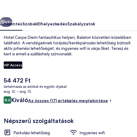
őző
Következő
69+
Áttekintés
Szobák
Elhelyezkedés
Szabályzatok
Hotel Carpe Diem fantasztikus helyen, Balaton közvetlen közelében
található. A vendégeknek túrázási/kerékpározási lehetőség biztosít
aktív pihenési lehetőséget, és ingyenes wifi is várja őket. Terasz és
kert is emeli a szálláshely színvonalát.
VIP Access
A
54 472 Ft
jelenlegi
tartalmazza az adókat és egyéb díjakat
Superior háromágyas szoba | Prémium 
ár
aug. 12. – aug. 13.
54 472 Ft
Értékelések
Kiváló
8,6
Az összes (17) értékelés megtekintése
8,6 ennyiből: 10
Népszerű szolgáltatások
Parkolási lehetőség
Ingyenes wifi