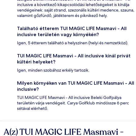
inclusive a következő kikapcsolódási lehetőségeket is kínálja
vendégeinek: saját strand, szezonális kültéri medence, szauna,
valamint gőzfürdő, játékterem és piknikező hely.
Található étterem TUI MAGIC LIFE Masmavi - All
inclusive területén vagy környékén?
Igen, 5 étterem található a helyszínen (helyi és nemzetközi).
TUI MAGIC LIFE Masmavi - All inclusive kínál privát
kültéri helyeket?
Igen, minden szobához erkély tartozik.
Milyen környéken van TUI MAGIC LIFE Masmavi - All
inclusive?
TUI MAGIC LIFE Masmavi - All inclusive Beleki Golfpálya
területén várja vendégeit. Carya Golfklub mindössze 6 perc
sétával elérhető.
A(z) TUI MAGIC LIFE Masmavi -
Értékelések