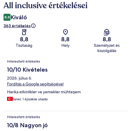
All inclusive értékelései
Kiváló
8,8
363 értékelés
8,8
8,8
8,8
Tisztaság
Hely
Személyzet és
kiszolgálás
Értékelések
Hitelesített értékelés
10/10 Kivételes
2026. július 6.
Fordítás a Google segítségével
Harika etkinlikler ve yemekler mühteşem
taner, 1 éjszakás utazás
Hitelesített értékelés
10/8 Nagyon jó