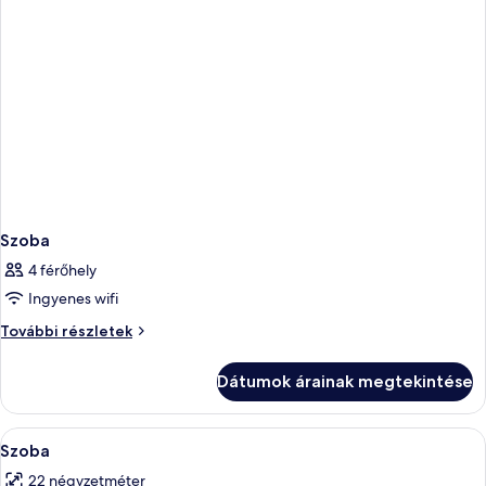
Szoba
4 férőhely
Ingyenes wifi
Szoba
További részletek
további
részletei
Dátumok árainak megtekintése
A
Egy szállodai szoba, amelyben egy nagy 
5
Szoba
következő
22 négyzetméter