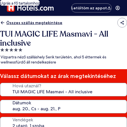
Ugrás a fő tartalomhoz
Letöltöm az appot
Összes szállás megtekintése
TUI MAGIC LIFE Masmavi - All
inclusive
5.0
csillagos
Vízpartra néző szálláshely Serik területén, ahol 5 éttermek és
szálláshely
wellnessfürdő áll rendelkezésre
Válassz dátumokat az árak megtekintéséhez
Hová utaznál?
Dátumok
Vendégek