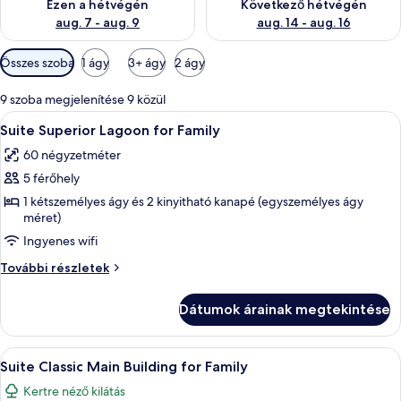
Ezen a hétvégén
Következő hétvégén
aug. 7 - aug. 9
aug. 14 - aug. 16
Szobákhoz
Összes szoba
1 ágy
3+ ágy
2 ágy
rendelkezésre
álló
9 szoba megjelenítése 9 közül
szűrők
A
Egy erkély, üveg ajtóval, egy barna ka
13
Suite Superior Lagoon for Family
következő
60 négyzetméter
szoba
5 férőhely
összes
képének
1 kétszemélyes ágy és 2 kinyitható kanapé (egyszemélyes ágy
méret)
megtekintése:
Ingyenes wifi
Suite
Superior
Suite
További részletek
Lagoon
Superior
Lagoon
for
Dátumok árainak megtekintése
for
Family
Family
további
A
Suite Classic Main Building for Family
11
részletei
Suite Classic Main Building for Family
következő
Kertre néző kilátás
szoba