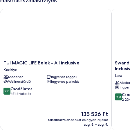
Hasonló szálláshelyek
TUI MAGIC LIFE Belek - All inclusive
Swandor 
TUI
Swando
TUI MAGIC LIFE Belek - All inclusive
Swando
MAGIC
Hotels
Inclusi
Kadriye
LIFE
&
Lara
Medence
Ingyenes reggeli
Belek
Resort
Wellnessfürdő
Ingyenes parkolás
-
Topkapi
Mede
Ingyen
All
Palace
9.0
Csodálatos
9,0
inclusive
-
ennyiből:
451 értékelés
9.0
Cso
9,0
Kadriye
All
10,
ennyiből
2 234
Inclusiv
Csodálatos,
10,
Lara
451
Csodálat
Az
135 526 Ft
értékelés
2 234
ár
tartalmazza az adókat és egyéb díjakat
értékelé
135 526 Ft
aug. 8. – aug. 9.