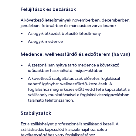
Felújítások és bezárások
A következő létesítmények novemberben, decemberben,
januárban, februárban és márciusban zárva lesznek:
Az egyik étkezést biztosító létesítmény
Az egyik medence
Medence, wellnessfürdő és edzőterem (ha van)
A szezonálisan nyitva tartó medence a következő
időszakban használható: május–október
A következő szolgáltatás csak előzetes foglalással
vehető igénybe: wellnessfürdő-kezelések. A
foglaláshoz még érkezés előtt vedd fel a kapcsolatot a
szálláshely munkatársaival a foglalási visszaigazolásban
található telefonszámon.
Szabályzatok
Ezt a szálláshelyet professzionális szállásadó kezeli. A
szálláskiadás kapcsolódik a szakmájához, üzleti
tevékenységéhez vagy foglalkozásához.