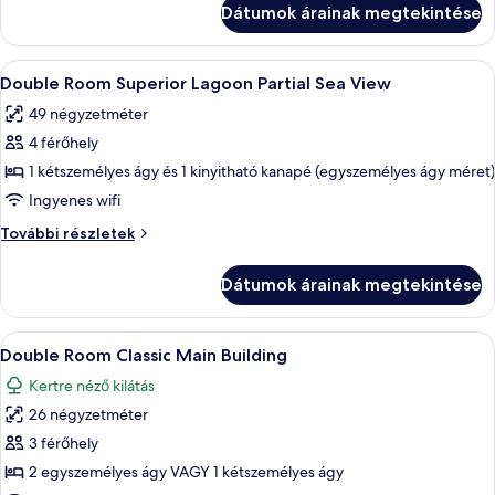
Dátumok árainak megtekintése
for
Family
Family
további
A
Double Room Superior Lagoon Partial S
8
részletei
Double Room Superior Lagoon Partial Sea View
következő
49 négyzetméter
szoba
4 férőhely
összes
képének
1 kétszemélyes ágy és 1 kinyitható kanapé (egyszemélyes ágy méret)
megtekintése:
Ingyenes wifi
Double
Double
További részletek
Room
Room
Superior
Superior
Dátumok árainak megtekintése
Lagoon
Lagoon
Partial
Partial
Sea
A
Egy modern szállodai szoba, amelyben e
Sea
5
View
Double Room Classic Main Building
következő
további
View
Kertre néző kilátás
részletei
szoba
26 négyzetméter
összes
képének
3 férőhely
megtekintése:
2 egyszemélyes ágy VAGY 1 kétszemélyes ágy