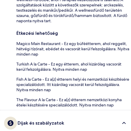
szolgáltatások között a következők szerepelnek: arckezelés,
testkezelés és manikűr/pedikűr. A wellnessfürdő területén
szauna, gőzfürdő és törökfürdő/hammam biztosított. A fürdő
naponta nyitva tart.
Étkezési lehetőség
Magico Main Restaurant - Ez egy büféétterem, ahol reggelit,
hétvégi tízórait, ebédet és vacsorát kerül felszolgálásra. Nyitva
minden nap
Turkish A la Carte - Ez egy étterem, ahol kizárólag vacsorát
kerül felszolgálásra. Nyitva minden nap
Fish A la Carte - Ez a(z) étterem helyi és nemzetközi készítésére
specializálódott. Itt kizárólag vacsorát kerül felszolgálásra.
Nyitva minden nap
The Flavour A la Carte - Ez a(z) étterem nemzetközi konyha
ételei készítésére specializálódott. Nyitva minden nap
Díjak és szabályzatok