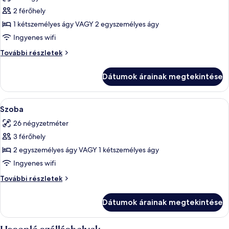
szoba
2 férőhely
összes
képének
1 kétszemélyes ágy VAGY 2 egyszemélyes ágy
megtekintése:
Ingyenes wifi
Szoba
Szoba
További részletek
további
részletei
Dátumok árainak megtekintése
A
Egy modern szállodai szoba, amelyben e
4
Szoba
következő
26 négyzetméter
szoba
3 férőhely
összes
képének
2 egyszemélyes ágy VAGY 1 kétszemélyes ágy
megtekintése:
Ingyenes wifi
Szoba
Szoba
További részletek
további
részletei
Dátumok árainak megtekintése