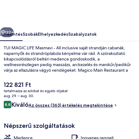
-
All
inclusive
őző
Következő
képgalériája
122+
Áttekintés
Szobák
Elhelyezkedés
Szabályzatok
TUI MAGIC LIFE Masmavi - All inclusive saját strandján cabanák,
napernyők és strandröplabda kényelme vár rád. A szórakoztató
kikapcsolódásról beltéri medence gondoskodik, a
wellnessrészlegen pedig masszázs, arckezelés és manikűr/pedikűr
várja az ellazulásra vágyó vendégeket. Magico Main Restaurant a
helyszíni 5 étterem egyike, mely reggelire, ebédre és vacsorára is
szívesen látja vendégeit. A luxusszínvonalú szálláshely más fontos
A
122 821 Ft
előnyei például a következők: ingyenes játszóház, tengerparti bár,
jelenlegi
tartalmazza az adókat és egyéb díjakat
fitneszlétesítmény. Más utazók kiemelkedően jónak tartják a hely
ár
aug. 29. – aug. 30.
következó jellemzőit: segítőkész személyzet.
Magánstrand, felárért használható c
122 821 Ft
Értékelések
Kiváló
8,8
Az összes (363) értékelés megtekintése
8,8 ennyiből: 10
Népszerű szolgáltatások
Medence
Ingyenes reggeli