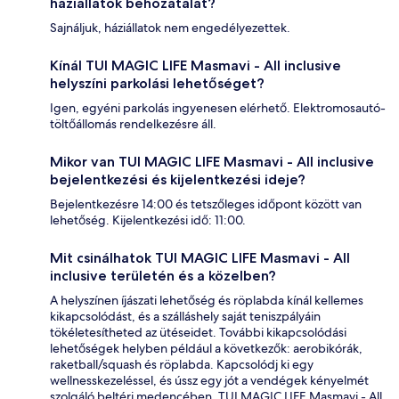
háziállatok behozatalát?
Sajnáljuk, háziállatok nem engedélyezettek.
Kínál TUI MAGIC LIFE Masmavi - All inclusive
helyszíni parkolási lehetőséget?
Igen, egyéni parkolás ingyenesen elérhető. Elektromosautó-
töltőállomás rendelkezésre áll.
Mikor van TUI MAGIC LIFE Masmavi - All inclusive
bejelentkezési és kijelentkezési ideje?
Bejelentkezésre 14:00 és tetszőleges időpont között van
lehetőség. Kijelentkezési idő: 11:00.
Mit csinálhatok TUI MAGIC LIFE Masmavi - All
inclusive területén és a közelben?
A helyszínen íjászati lehetőség és röplabda kínál kellemes
kikapcsolódást, és a szálláshely saját teniszpályáin
tökéletesítheted az ütéseidet. További kikapcsolódási
lehetőségek helyben például a következők: aerobikórák,
raketball/squash és röplabda. Kapcsolódj ki egy
wellnesskezeléssel, és ússz egy jót a vendégek kényelmét
szolgáló beltéri medencében. TUI MAGIC LIFE Masmavi - All