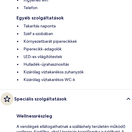
Telefon
Egyéb szolgáltatások
Takarítás naponta
Széf a szobában
Környezetbarát piperecikkek
Piperecikk-adagolók
LED-es világítótestek
Hulladék-újrahasznosítás
Kizárólag víztakarékos zuhanyzók
Kizárólag víztakarékos WC-k
Speciális szolgáltatások
Wellnessrészleg
A vendégek ellátogathatnak a szálláshely területén működő
wellness-fürdőbe, ahol 1 terápiás kezelőszoba is található.A