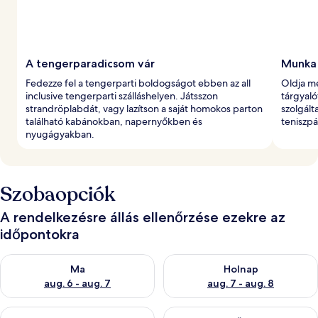
A tengerparadicsom vár
Munka 
Fedezze fel a tengerparti boldogságot ebben az all
Oldja me
inclusive tengerparti szálláshelyen. Játsszon
tárgyal
strandröplabdát, vagy lazítson a saját homokos parton
szolgált
található kabánokban, napernyőkben és
teniszpá
nyugágyakban.
Szobaopciók
A rendelkezésre állás ellenőrzése ezekre az
időpontokra
A ma esti rendelkezésre állás ellenőrzése: aug. 6 - aug. 7
A holnapi rendelkezésre állás e
Ma
Holnap
aug. 6 - aug. 7
aug. 7 - aug. 8
A mostani hétvégi rendelkezésre állás ellenőrzése: aug. 7 - aug
A következő hétvégi rendelkezé