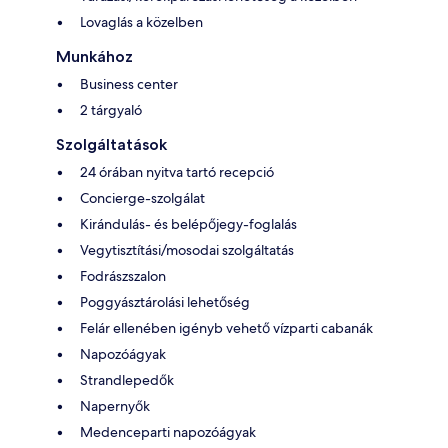
Lovaglás a közelben
Munkához
Business center
2 tárgyaló
Szolgáltatások
24 órában nyitva tartó recepció
Concierge-szolgálat
Kirándulás- és belépőjegy-foglalás
Vegytisztítási/mosodai szolgáltatás
Fodrászszalon
Poggyásztárolási lehetőség
Felár ellenében igényb vehető vízparti cabanák
Napozóágyak
Strandlepedők
Napernyők
Medenceparti napozóágyak