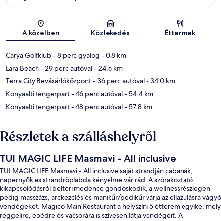
Térkép
A közelben
Közlekedés
Éttermek
Carya Golfklub
- 8 perc gyalog
- 0.8 km
Lara Beach
- 29 perc autóval
- 24.6 km
Terra City Bevásárlóközpont
- 36 perc autóval
- 34.0 km
Konyaalti tengerpart
- 46 perc autóval
- 54.4 km
Konyaalti tengerpart
- 48 perc autóval
- 57.8 km
Részletek a szálláshelyről
TUI MAGIC LIFE Masmavi - All inclusive
TUI MAGIC LIFE Masmavi - All inclusive saját strandján cabanák,
napernyők és strandröplabda kényelme vár rád. A szórakoztató
kikapcsolódásról beltéri medence gondoskodik, a wellnessrészlegen
pedig masszázs, arckezelés és manikűr/pedikűr várja az ellazulásra vágyó
vendégeket. Magico Main Restaurant a helyszíni 5 étterem egyike, mely
reggelire, ebédre és vacsorára is szívesen látja vendégeit. A