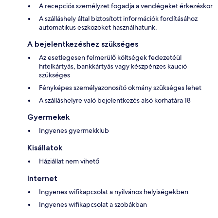
A recepciós személyzet fogadja a vendégeket érkezéskor.
A szálláshely által biztosított információk fordításához
automatikus eszközöket használhatunk.
A bejelentkezéshez szükséges
Az esetlegesen felmerülő költségek fedezetéül
hitelkártyás, bankkártyás vagy készpénzes kaució
szükséges
Fényképes személyazonosító okmány szükséges lehet
A szálláshelyre való bejelentkezés alsó korhatára 18
Gyermekek
Ingyenes gyermekklub
Kisállatok
Háziállat nem vihető
Internet
Ingyenes wifikapcsolat a nyilvános helyiségekben
Ingyenes wifikapcsolat a szobákban