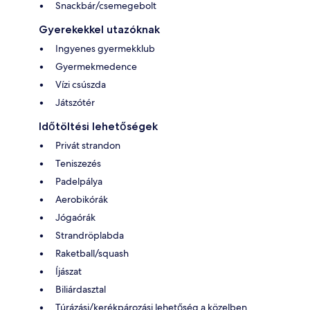
Snackbár/csemegebolt
Gyerekekkel utazóknak
Ingyenes gyermekklub
Gyermekmedence
Vízi csúszda
Játszótér
Időtöltési lehetőségek
Privát strandon
Teniszezés
Padelpálya
Aerobikórák
Jógaórák
Strandröplabda
Raketball/squash
Íjászat
Biliárdasztal
Túrázási/kerékpározási lehetőség a közelben