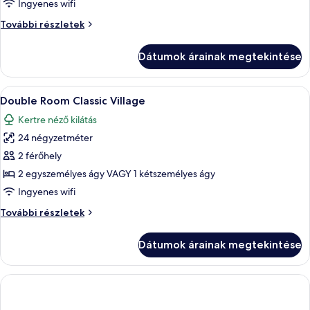
Double
Ingyenes wifi
Room
Double
További részletek
Classic
Room
Main
Classic
Dátumok árainak megtekintése
Main
Building
Building
további
A
Egy fa szék és egy fehér vizespalack eg
10
részletei
Double Room Classic Village
következő
Kertre néző kilátás
szoba
24 négyzetméter
összes
képének
2 férőhely
megtekintése:
2 egyszemélyes ágy VAGY 1 kétszemélyes ágy
Double
Ingyenes wifi
Room
Double
További részletek
Classic
Room
Village
Classic
Dátumok árainak megtekintése
Village
további
részletei