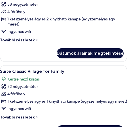
38 négyzetméter
összes
képének
4 férőhely
megtekintése:
1 kétszemélyes ágy és 2 kinyitható kanapé (egyszemélyes ágy
méret)
Suite
Classic
Ingyenes wifi
Main
Suite
További részletek
Building
Classic
Main
for
Dátumok árainak megtekintése
Building
Family
for
Family
A
Suite Classic Village for Family | Mini
12
további
Suite Classic Village for Family
következő
részletei
Kertre néző kilátás
szoba
32 négyzetméter
összes
képének
4 férőhely
megtekintése:
1 kétszemélyes ágy és 1 kinyitható kanapé (egyszemélyes ágy méret)
Suite
Ingyenes wifi
Classic
Suite
További részletek
Village
Classic
for
Village