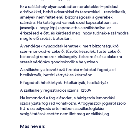
Ez a szálláshely olyan szabadtéri területekkel – például
erkélyekkel, belső udvarokkal és teraszokkal – rendelkezik,
amelyek nem feltétlenül biztonságosak a gyerekek
számára. Ha kétségeid vannak ezzel kapcsolatban, azt
javasoljuk, hogy lépj kapcsolatba a szálláshellyel az
érkezésed előtt, és kérdezd meg, hogy tudnak-e számodra
megfelelő szobát biztosítani.
A vendégek nyugodtak lehetnek, mert biztonságukról
szén-monoxid-érzékelő, tűzoltó készülék, füstérzékelő,
biztonsági rendszer, elsősegély-felszerelés és ablakokra
szerelt védőrács gondoskodik a helyszínen.
A szálláshely a következő fizetési módokat fogadja el:
hitelkártyák, betéti kártyák és készpénz.
Elfogadott hitelkártyák: hitelkártyák, hitelkártyák
A szálláshely regisztrációs száma: 12539
Ha lemondod a foglalásodat, a házigazda lemondási
szabályzata fog rád vonatkozni. A fogyasztók jogairól szóló
EU-s szabályozás értelmében a szállásfoglalási
szolgáltatások esetén nem illet meg az elállási jog.
Más néven: