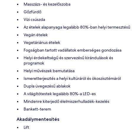
Masszázs- és kezelőszoba
Gőzfürdő
Vízi csúszda
Az ételek alapanyaga legalább 80%-ban helyi termesztésű
Vegán ételek
Vegetáriánus ételek
Fogságban tartott vadállatok emberséges gondozása
Helyi érdekeltségű és szervezésű kirándulások és
programok
Helyi művészek bemutatása
Ismeretterjesztés a helyi kultúráról és ökoszisztémáról
Dupla üvegezésű ablakok
A világítótestek legalább 80%-a LED-es
Mindenre kiterjedő élelmiszerhulladék-kezelés
Bankett-terem
Akadálymentesítés
Lift