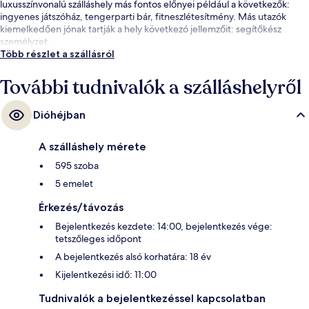
luxusszínvonalú szálláshely más fontos előnyei például a következők:
ingyenes játszóház, tengerparti bár, fitneszlétesítmény. Más utazók
kiemelkedően jónak tartják a hely következó jellemzőit: segítőkész
személyzet.
Több részlet a szállásról
További tudnivalók a szálláshelyről
Dióhéjban
A szálláshely mérete
595 szoba
5 emelet
Érkezés/távozás
Bejelentkezés kezdete: 14:00, bejelentkezés vége:
tetszőleges időpont
A bejelentkezés alsó korhatára: 18 év
Kijelentkezési idő: 11:00
Tudnivalók a bejelentkezéssel kapcsolatban