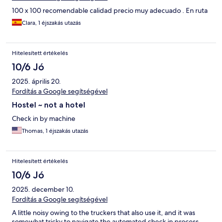
100 x 100 recomendable calidad precio muy adecuado . En ruta
Clara, 1 éjszakás utazás
Hitelesített értékelés
10/6 Jó
2025. április 20.
Fordítás a Google segítségével
Hostel ~ not a hotel
Check in by machine
Thomas, 1 éjszakás utazás
Hitelesített értékelés
10/6 Jó
2025. december 10.
Fordítás a Google segítségével
A little noisy owing to the truckers that also use it, and it was
somewhat tricky to navigate the automated check in process.