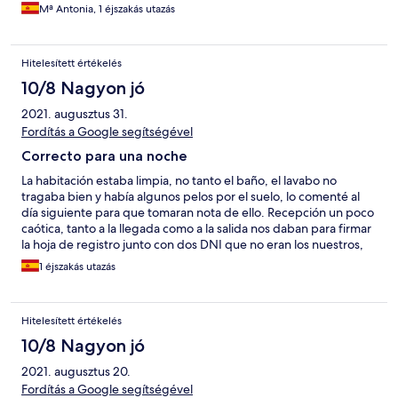
Mª Antonia, 1 éjszakás utazás
Hitelesített értékelés
10/8 Nagyon jó
2021. augusztus 31.
Fordítás a Google segítségével
Correcto para una noche
La habitación estaba limpia, no tanto el baño, el lavabo no
tragaba bien y había algunos pelos por el suelo, lo comenté al
día siguiente para que tomaran nota de ello. Recepción un poco
caótica, tanto a la llegada como a la salida nos daban para firmar
la hoja de registro junto con dos DNI que no eran los nuestros,
hay que tener mucho cuidado con la documentación. En
1 éjszakás utazás
general, para pasar una noche de camino está bastante bien
Hitelesített értékelés
10/8 Nagyon jó
2021. augusztus 20.
Fordítás a Google segítségével