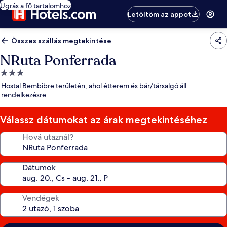
Ugrás a fő tartalomhoz
Letöltöm az appot
Összes szállás megtekintése
NRuta Ponferrada
3.0
csillagos
Hostal Bembibre területén, ahol étterem és bár/társalgó áll
szálláshely
rendelkezésre
Válassz dátumokat az árak megtekintéséhez
Hová utaznál?
Dátumok
Vendégek