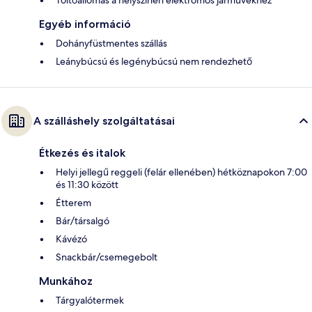
Töltőállomás a helyszínen elektromos járművekhez
Egyéb információ
Dohányfüstmentes szállás
Leánybúcsú és legénybúcsú nem rendezhető
A szálláshely szolgáltatásai
Étkezés és italok
Helyi jellegű reggeli (felár ellenében) hétköznapokon 7:00
és 11:30 között
Étterem
Bár/társalgó
Kávézó
Snackbár/csemegebolt
Munkához
Tárgyalótermek