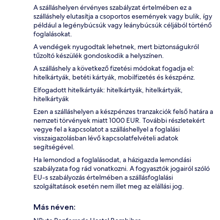
A szálláshelyen érvényes szabályzat értelmében ez a
szálláshely elutasítja a csoportos események vagy bulik, így
például a legénybúcsúk vagy leánybúcsúk céljából történő
foglalásokat.
A vendégek nyugodtak lehetnek, mert biztonságukról
tűzoltó készülék gondoskodik a helyszínen.
A szálláshely a következő fizetési módokat fogadja el:
hitelkártyák, betéti kártyák, mobilfizetés és készpénz.
Elfogadott hitelkártyák: hitelkártyák, hitelkártyák,
hitelkártyák
Ezen a szálláshelyen a készpénzes tranzakciók felső határa a
nemzeti törvények miatt 1000 EUR. További részletekért
vegye fel a kapcsolatot a szálláshellyel a foglalási
visszaigazolásban lévő kapcsolatfelvételi adatok
segítségével.
Ha lemondod a foglalásodat, a házigazda lemondási
szabályzata fog rád vonatkozni. A fogyasztók jogairól szóló
EU-s szabályozás értelmében a szállásfoglalási
szolgáltatások esetén nem illet meg az elállási jog.
Más néven: