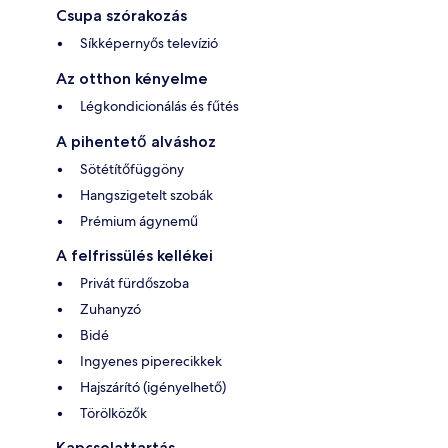
Csupa szórakozás
Síkképernyős televízió
Az otthon kényelme
Légkondicionálás és fűtés
A pihentető alváshoz
Sötétítőfüggöny
Hangszigetelt szobák
Prémium ágynemű
A felfrissülés kellékei
Privát fürdőszoba
Zuhanyzó
Bidé
Ingyenes piperecikkek
Hajszárító (igényelhető)
Törölközők
Kapcsolattartás