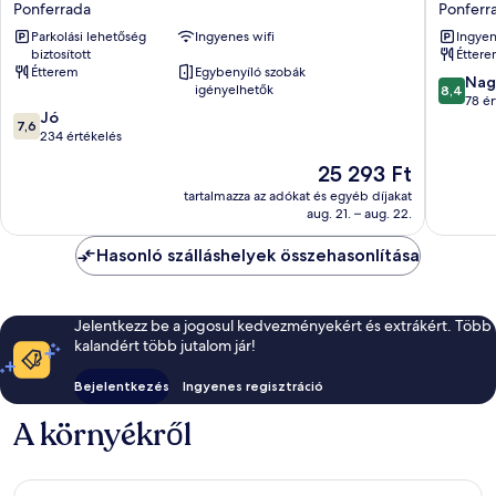
Ponferrada
Ponferr
Ponferrada
Plaza
Parkolási lehetőség
Ingyenes wifi
Ingyen
Ponferrada
Ponferr
biztosított
Étter
Étterem
Egybenyíló szobák
8.4
Nag
igényelhetők
8,4
ennyiből
78 ér
7.6
Jó
10,
7,6
ennyiből:
234 értékelés
Nagyon
10,
jó,
Az
25 293 Ft
Jó,
78
ár
234
tartalmazza az adókat és egyéb díjakat
értékelé
25 293 Ft
aug. 21. – aug. 22.
értékelés
Hasonló szálláshelyek összehasonlítása
Jelentkezz be a jogosul kedvezményekért és extrákért. Több
kalandért több jutalom jár!
Bejelentkezés
Ingyenes regisztráció
A környékről