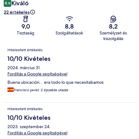
Kiváló
8,6
22 értékelés
9,0
8,8
8,2
Tisztaság
Szolgáltatások
Személyzet és
kiszolgálás
Értékelések
Hitelesített értékelés
10/10 Kivételes
2024. március 31.
Fordítás a Google segítségével
Buena ubicación... era todo lo que necesitabamos
Francisco javier, 2 éjszakás utazás
Hitelesített értékelés
10/10 Kivételes
2023. szeptember 24.
Fordítás a Google segítségével