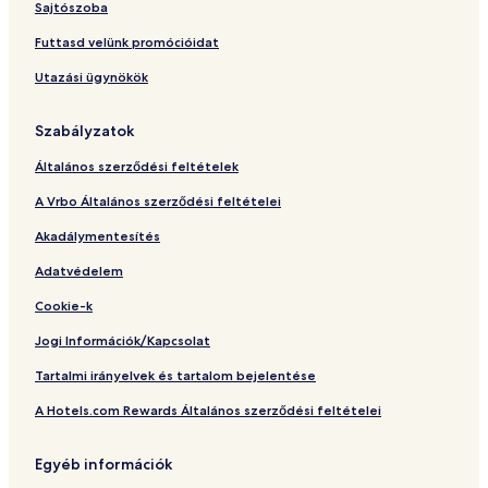
e
Sajtószoba
g
r
Futtasd velünk promócióidat
i
Utazási ügynökök
n
o
Szabályzatok
Általános szerződési feltételek
A Vrbo Általános szerződési feltételei
Akadálymentesítés
Adatvédelem
Cookie-k
Jogi Információk/Kapcsolat
Tartalmi irányelvek és tartalom bejelentése
A Hotels.com Rewards Általános szerződési feltételei
Egyéb információk