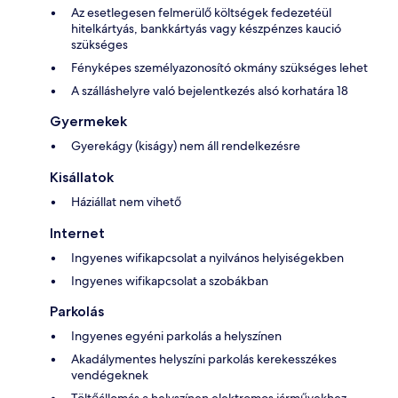
Az esetlegesen felmerülő költségek fedezetéül
hitelkártyás, bankkártyás vagy készpénzes kaució
szükséges
Fényképes személyazonosító okmány szükséges lehet
A szálláshelyre való bejelentkezés alsó korhatára 18
Gyermekek
Gyerekágy (kiságy) nem áll rendelkezésre
Kisállatok
Háziállat nem vihető
Internet
Ingyenes wifikapcsolat a nyilvános helyiségekben
Ingyenes wifikapcsolat a szobákban
Parkolás
Ingyenes egyéni parkolás a helyszínen
Akadálymentes helyszíni parkolás kerekesszékes
vendégeknek