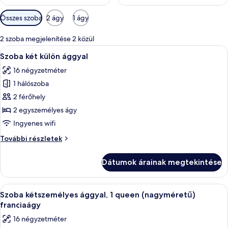
Szobákhoz
Összes szoba
2 ágy
1 ágy
rendelkezésre
álló
2 szoba megjelenítése 2 közül
szűrők
A
Egy szállodai szoba íróasztallal, széssel
6
Szoba két külön ággyal
következő
16 négyzetméter
szoba
1 hálószoba
összes
képének
2 férőhely
megtekintése:
2 egyszemélyes ágy
Szoba
Ingyenes wifi
két
Szoba
További részletek
külön
két
ággyal
külön
Dátumok árainak megtekintése
ággyal
további
részletei
A
Egy gondosan megterített ágy, fehér pap
5
Szoba kétszemélyes ággyal, 1 queen (nagyméretű)
következő
franciaágy
szoba
16 négyzetméter
összes