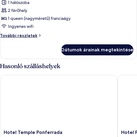
1 hálószoba
képének
2 férőhely
megtekintése:
Szoba
1 queen (nagyméretű) franciaágy
kétszemélyes
Ingyenes wifi
ággyal,
Szoba
További részletek
1
kétszemélyes
queen
ággyal,
Dátumok árainak megtekintése
1
(nagyméretű)
queen
franciaágy
(nagyméretű)
Hasonló szálláshelyek
franciaágy
további
Hotel Temple Ponferrada
Hotel Po
részletei
Hotel
Hotel
Hotel Temple Ponferrada
Hotel 
Temple
Ponferr