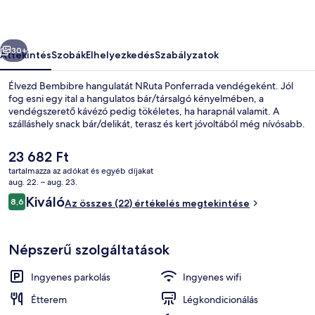
őző
Következő
30+
Áttekintés
Szobák
Elhelyezkedés
Szabályzatok
Élvezd Bembibre hangulatát NRuta Ponferrada vendégeként. Jól
fog esni egy ital a hangulatos bár/társalgó kényelmében, a
vendégszerető kávézó pedig tökéletes, ha harapnál valamit. A
szálláshely snack bár/delikát, terasz és kert jóvoltából még nívósabb.
A
23 682 Ft
jelenlegi
tartalmazza az adókat és egyéb díjakat
ár
aug. 22. – aug. 23.
23 682 Ft
Értékelések
Kiváló
8,6
Étterem
Az összes (22) értékelés megtekintése
8,6 ennyiből: 10
Népszerű szolgáltatások
Ingyenes parkolás
Ingyenes wifi
Étterem
Légkondicionálás