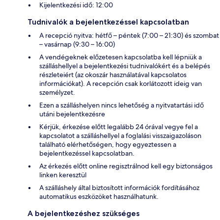
Kijelentkezési idő: 12:00
Tudnivalók a bejelentkezéssel kapcsolatban
A recepció nyitva: hétfő – péntek (7:00 – 21:30) és szombat
– vasárnap (9:30 – 16:00)
A vendégeknek előzetesen kapcsolatba kell lépniük a
szálláshellyel a bejelentkezési tudnivalókért és a belépés
részleteiért (az okoszár használatával kapcsolatos
információkat). A recepción csak korlátozott ideig van
személyzet.
Ezen a szálláshelyen nincs lehetőség a nyitvatartási idő
utáni bejelentkezésre
Kérjük, érkezése előtt legalább 24 órával vegye fel a
kapcsolatot a szálláshellyel a foglalási visszaigazoláson
található elérhetőségen, hogy egyeztessen a
bejelentkezéssel kapcsolatban.
Az érkezés előtt online regisztrálnod kell egy biztonságos
linken keresztül
A szálláshely által biztosított információk fordításához
automatikus eszközöket használhatunk.
A bejelentkezéshez szükséges