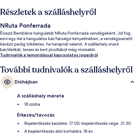
Részletek a szálláshelyről
NRuta Ponferrada
Élvezd Bembibre hangulatát NRuta Ponferrada vendégeként. Jól fog
esni egy ital a hangulatos bár/társalgó kényelmében, a vendégszerető
kávézó pedig tökéletes, ha harapnál valamit. A szálláshely snack
bár/delikát, terasz és kert jóvoltából még nívósabb.
Tudnivalók a lemondással kapcsolatos jogaidról
További tudnivalók a szálláshelyről
Dióhéjban
A szálláshely mérete
18 szoba
Érkezés/távozás
Bejelentkezés kezdete: 17:00, bejelentkezés vége: 21:30
A bejelentkezés alsó korhatára: 18 év