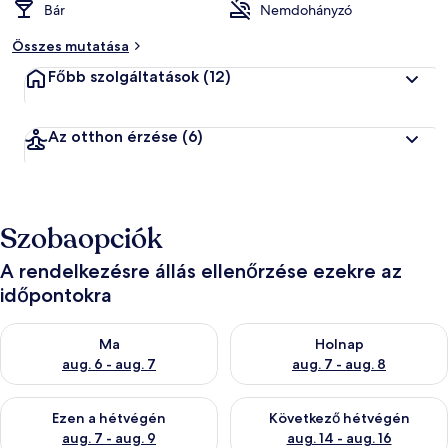
Bár
Nemdohányzó
Összes mutatása
Főbb szolgáltatások
(12)
Az otthon érzése
(6)
Szobaopciók
A rendelkezésre állás ellenőrzése ezekre az
időpontokra
A ma esti rendelkezésre állás ellenőrzése: aug. 6 - aug. 7
A holnapi rendelkezésre állás e
Ma
Holnap
aug. 6 - aug. 7
aug. 7 - aug. 8
A mostani hétvégi rendelkezésre állás ellenőrzése: aug. 7 - aug
A következő hétvégi rendelkezé
Ezen a hétvégén
Következő hétvégén
aug. 7 - aug. 9
aug. 14 - aug. 16