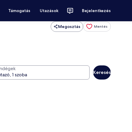
Támogatás
Utazások
Bejelentkezés
Megosztás
Mentés
ndégek
Keresés