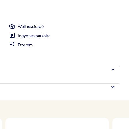
gőfürdő, gőzfürdő és masszázs
Wellnessfürdő
Ingyenes parkolás
Étterem