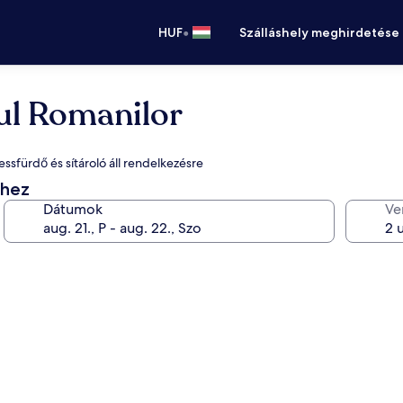
•
HUF
Szálláshely meghirdetése
ul Romanilor
essfürdő és sítároló áll rendelkezésre
éhez
Dátumok
Ve