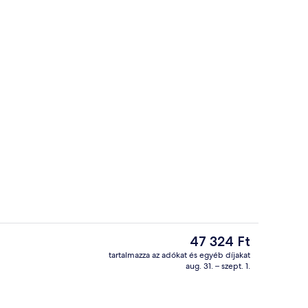
ence
Deluxe lakosztály, erkély | Kilátás az e
A
47 324 Ft
jelenlegi
tartalmazza az adókat és egyéb díjakat
ár
aug. 31. – szept. 1.
ence
Tó
47 324 Ft