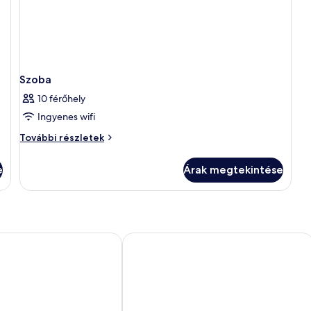
Szoba
10 férőhely
Ingyenes wifi
Szoba
További részletek
további
részletei
e
Árak megtekintése
Mare
Silver Mountain Resort & SPA