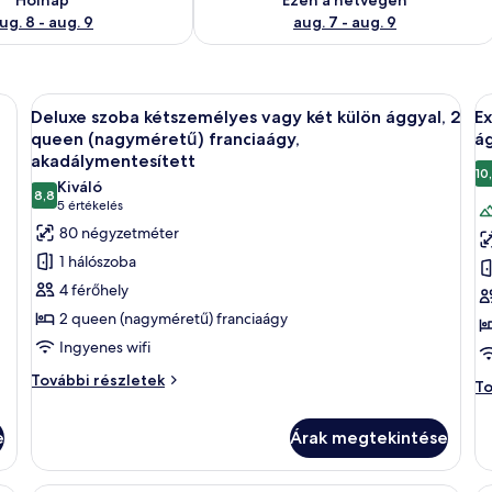
ug. 8 - aug. 9
aug. 7 - aug. 9
gy nagy ágy, egy íróasztal székkkel, egy televízió, egy virágos növény és eg
A
Egy szállodai szoba két ággyal, íróasztall
A
5
Deluxe szoba kétszemélyes vagy két külön ággyal, 2
Ex
következő
k
queen (nagyméretű) franciaágy,
ág
szoba
s
akadálymentesített
10
összes
ö
Kiváló
8,8
képének
k
10-ből 8,8
(5
5 értékelés
megtekintése:
értékelés)
m
80 négyzetméter
Deluxe
E
1 hálószoba
szoba
s
4 férőhely
kétszemélyes
k
2 queen (nagyméretű) franciaágy
vagy
v
Ingyenes wifi
két
k
Deluxe
külön
További részletek
k
Ex
To
szoba
ággyal,
á
sz
kétszemélyes
ké
2
2
e
Árak megtekintése
vagy
va
queen
q
két
ké
külön
(nagyméretű)
(
kü