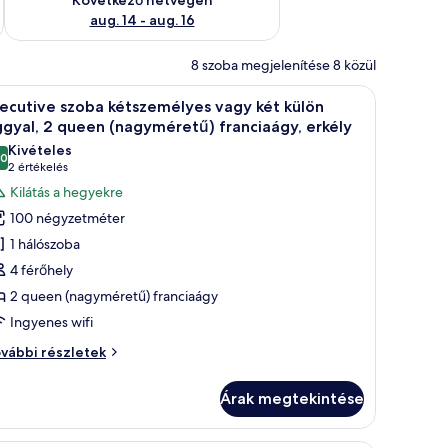
aug. 14 - aug. 16
8 szoba megjelenítése 8 közül
y függönnyel ellátott ablak található.
al, székkel, televízióval és egy díszes csillárral.
Egy tágas hálószoba, melyben egy nagy ágy, egy
9
ecutive szoba kétszemélyes vagy két külön
övetkező
gyal, 2 queen (nagyméretű) franciaágy, erkély
zoba
Kivételes
,0
sszes
10-ből 10,0
(2
2 értékelés
épének
értékelés)
Kilátás a hegyekre
egtekintése:
100 négyzetméter
xecutive
1 hálószoba
zoba
4 férőhely
étszemélyes
2 queen (nagyméretű) franciaágy
agy
Ingyenes wifi
ét
ülön
ecutive
vábbi részletek
ggyal,
oba
tszemélyes
Árak megtekintése
gy
ueen
t
nagyméretű)
lön