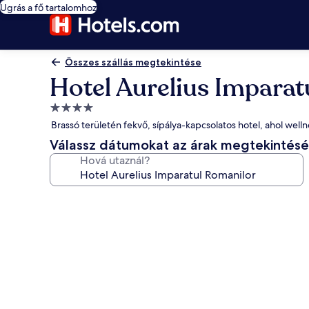
Ugrás a fő tartalomhoz
Összes szállás megtekintése
Hotel Aurelius Imparat
4.0
csillagos
Brassó területén fekvő, sípálya-kapcsolatos hotel, ahol welln
szálláshely
Válassz dátumokat az árak megtekintés
Hová utaznál?
A(z)
Hotel
Aurelius
Imparatul
Romanilor
képgalériája