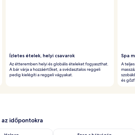
Ízletes ételek, helyi csavarok
Spa m
Az étteremben helyi és globális ételeket fogyaszthat.
A telje
A bár várja a hozzáértőket, a svédasztalos reggeli
masszáz
pedig kielégíti a reggeli vágyakat.
szobák
és gőzf
e az időpontokra
g. 8
elkezésre állás ellenőrzése: aug. 8 - aug. 9
A mostani hétvégi rendelkezésre állás 
Holnap
Ezen a hétvégén