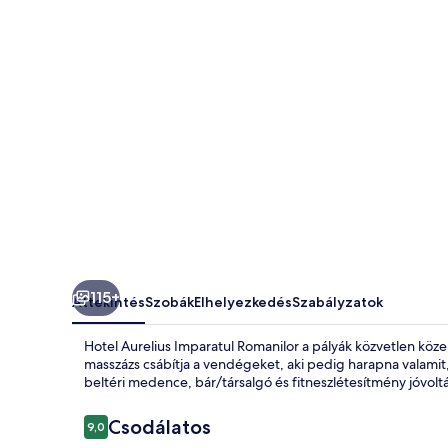
115+
Áttekintés
Szobák
Elhelyezkedés
Szabályzatok
Hotel Aurelius Imparatul Romanilor a pályák közvetlen köze
masszázs csábítja a vendégeket, aki pedig harapna valamit
beltéri medence, bár/társalgó és fitneszlétesítmény jóvoltá
Értékelések
Csodálatos
9,0
9,0 ennyiből: 10