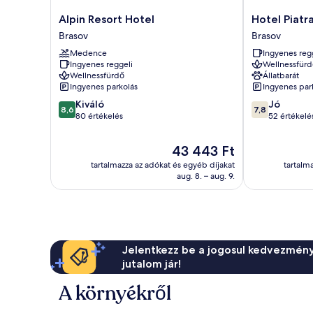
Alpin
Hotel
Alpin Resort Hotel
Hotel Piatr
Resort
Piatra
Brasov
Brasov
Hotel
Mare
Medence
Ingyenes reg
Brasov
Brasov
Ingyenes reggeli
Wellnessfürd
Wellnessfürdő
Állatbarát
Ingyenes parkolás
Ingyenes par
8.6
7.8
Kiváló
Jó
8,6
7,8
ennyiből:
ennyiből:
80 értékelés
52 értékelé
10,
10,
Kiváló,
Jó,
Az
43 443 Ft
80
52
ár
tartalmazza az adókat és egyéb díjakat
tartalm
értékelés
értékelés
43 443 Ft
aug. 8. – aug. 9.
Jelentkezz be a jogosul kedvezmény
jutalom jár!
A környékről