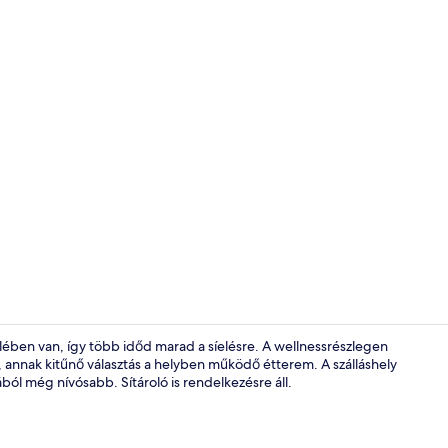
Beltéri med
lében van, így több időd marad a síelésre. A wellnessrészlegen
, annak kitűnő választás a helyben működő étterem. A szálláshely
ból még nívósabb. Sítároló is rendelkezésre áll.
Beltéri med