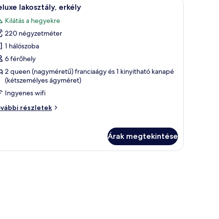
növény található.
ggyal, székekkel körülvett étkezőasztallal, televízióval és egy nagy tükörrel.
Egy tágas nappali, vörös szőnyeggel, fából kés
23
gyal,
ranciaágy,
luxe lakosztály, erkély
övetkező
rkély
Kilátás a hegyekre
ueen
zoba
agyméretű)
220 négyzetméter
sszes
anciaágy,
épének
1 hálószoba
kély
egtekintése:
vábbi
6 férőhely
szletei
eluxe
2 queen (nagyméretű) franciaágy és 1 kinyitható kanapé
kosztály,
(kétszemélyes ágyméret)
rkély
Ingyenes wifi
luxe
vábbi részletek
kosztály,
kély
vábbi
Árak megtekintése
szletei