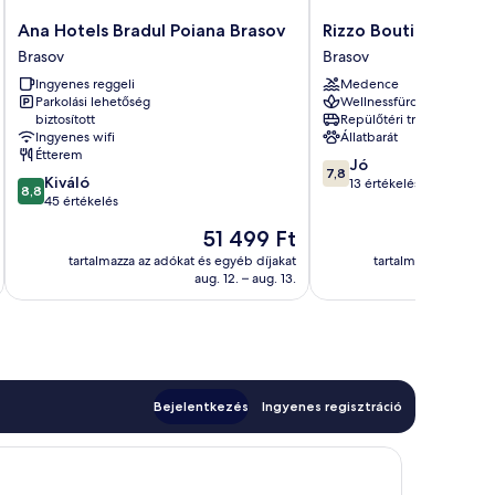
Ana
Rizzo
Ana Hotels Bradul Poiana Brasov
Rizzo Boutique Hote
Hotels
Boutique
Brasov
Brasov
Bradul
Hotel
Ingyenes reggeli
Medence
Poiana
Brasov
Parkolási lehetőség
Wellnessfürdő
Brasov
biztosított
Repülőtéri transzfer
Brasov
Ingyenes wifi
Állatbarát
Étterem
7.8
Jó
7,8
8.8
Kiváló
ennyiből:
13 értékelés
8,8
ennyiből:
45 értékelés
10,
10,
Jó,
Az
51 499 Ft
Kiváló,
13
ár
45
tartalmazza az adókat és egyéb díjakat
tartalmazza az adóka
értékelés
51 499 Ft
aug. 12. – aug. 13.
értékelés
Bejelentkezés
Ingyenes regisztráció