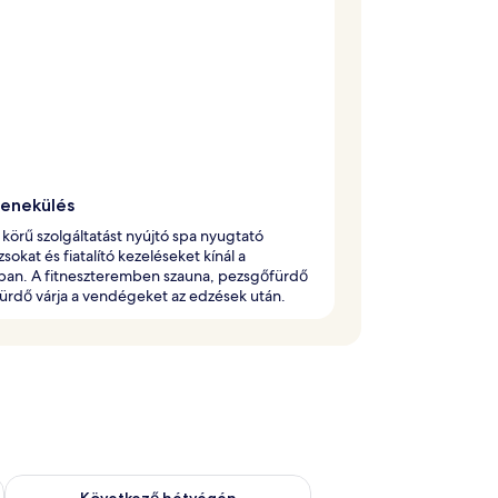
enekülés
s körű szolgáltatást nyújtó spa nyugtató
sokat és fiatalító kezeléseket kínál a
ban. A fitneszteremben szauna, pezsgőfürdő
ürdő várja a vendégeket az edzések után.
ellenőrzése: aug. 7 - aug. 9
A következő hétvégi rendelkezésre állás ellenőrzése: aug. 14 -
Következő hétvégén