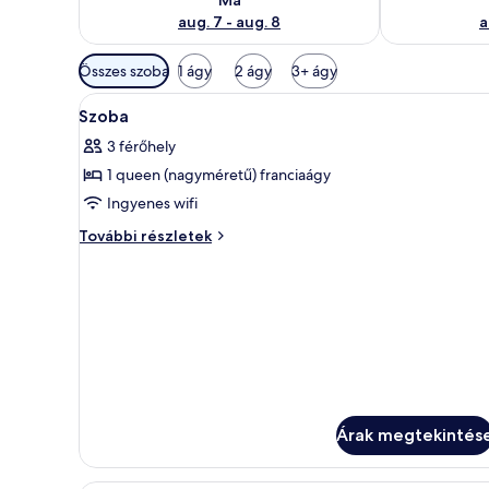
aug. 7 - aug. 8
a
Szobákhoz
Összes szoba
1 ágy
2 ágy
3+ ágy
rendelkezésre
A
Egy szállodai szoba, amelyben e
álló
12
Szoba
következő
szűrők
3 férőhely
szoba
1 queen (nagyméretű) franciaágy
összes
képének
Ingyenes wifi
megtekintése:
Szoba
További részletek
Szoba
további
részletei
Árak megtekintés