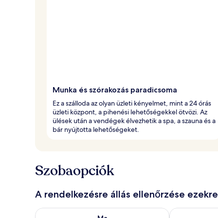
Munka és szórakozás paradicsoma
Ez a szálloda az olyan üzleti kényelmet, mint a 24 órás
üzleti központ, a pihenési lehetőségekkel ötvözi. Az
ülések után a vendégek élvezhetik a spa, a szauna és a
bár nyújtotta lehetőségeket.
Szobaopciók
A rendelkezésre állás ellenőrzése ezekr
A ma esti rendelkezésre állás ellenőrzése: aug. 7 - au
A holnapi rend
Ma