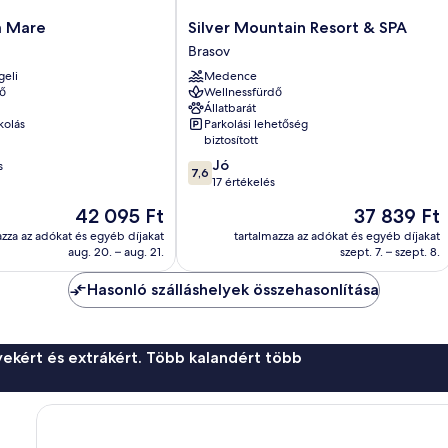
Silver
a Mare
Silver Mountain Resort & SPA
Mountain
Brasov
Resort
geli
Medence
&
ő
Wellnessfürdő
SPA
Állatbarát
Brasov
kolás
Parkolási lehetőség
biztosított
7.6
Jó
s
7,6
ennyiből:
17 értékelés
10,
Az
Az
42 095 Ft
37 839 Ft
Jó,
ár
ár
17
azza az adókat és egyéb díjakat
tartalmazza az adókat és egyéb díjakat
42 095 Ft
37 839 Ft
aug. 20. – aug. 21.
szept. 7. – szept. 8.
értékelés
Hasonló szálláshelyek összehasonlítása
ekért és extrákért. Több kalandért több