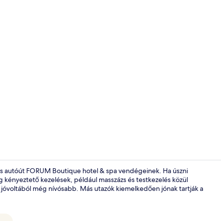
Szabadtéri 
rces autóút FORUM Boutique hotel & spa vendégeinek. Ha úszni
 kényeztető kezelések, például masszázs és testkezelés közül
dő jóvoltából még nívósabb. Más utazók kiemelkedően jónak tartják a
Belső rész