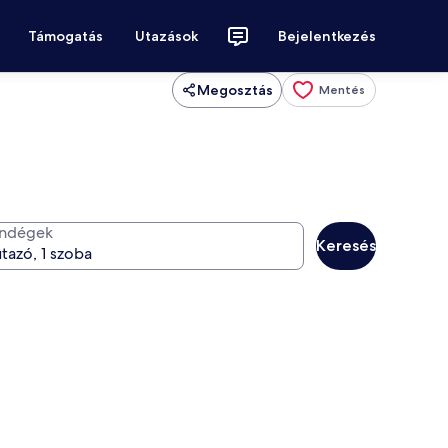
Támogatás
Utazások
Bejelentkezés
Megosztás
Mentés
ndégek
Keresés