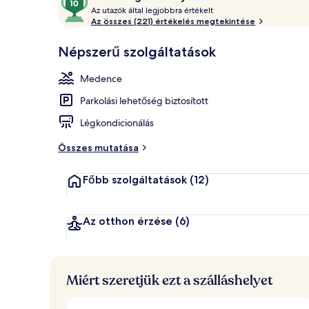
A
ennyiből:
Az utazók által legjobbra értékelt
z
Az összes (221) értékelés megtekintése
10,
A
Szauna, pezs
u
Népszerű szolgáltatások
vendégek
t
imádják
a
Medence
z
ó
Parkolási lehetőség biztosított
k
Légkondicionálás
á
l
Összes mutatása
t
a
Főbb szolgáltatások
(12)
l
l
e
Az otthon érzése
(6)
g
j
o
b
Miért szeretjük ezt a szálláshelyet
b
r
a