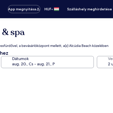
•
App megnyitása
HUF
Szálláshely meghirdetése
 & spa
lnessfürdővel, a bevásárlóközpont mellett, a(z) Alcúdia Beach közelében
éhez
Dátumok
Ve