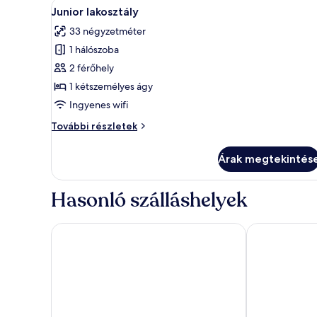
A
Egy modern hálószoba, melyben 
5
Junior lakosztály
következő
33 négyzetméter
szoba
1 hálószoba
összes
képének
2 férőhely
megtekintése:
1 kétszemélyes ágy
Junior
Ingyenes wifi
lakosztály
Junior
További részletek
lakosztály
további
Árak megtekintés
részletei
Hasonló szálláshelyek
Bordoy Mostatxins - Hotel Boutique Adults Only
Bordoy Alcudi