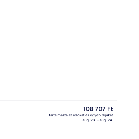
medence, napozóágyak
Exclusive szoba, terasz | Minibár, széf
A
108 707 Ft
jelenlegi
tartalmazza az adókat és egyéb díjakat
ár
aug. 23. – aug. 24.
A szálláshely homlokzata – este/éjsza
108 707 Ft