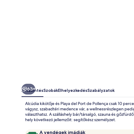
képgalériája
63+
Áttekintés
Szobák
Elhelyezkedés
Szabályzatok
Alcúdia kikötője és Playa del Port de Pollença csak 10 pe
vágysz, szabadtéri medence vár, a wellnessrészlegen pedig
választhatsz. A szálláshely bár/társalgó, szauna és gőzfür
hely következó jellemzőit: segítőkész személyzet.
Értékelések
10
A vendégek imádják