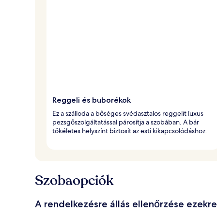
é
r
t
é
k
e
l
t
Reggeli és buborékok
Ez a szálloda a bőséges svédasztalos reggelit luxus
pezsgőszolgáltatással párosítja a szobában. A bár
tökéletes helyszínt biztosít az esti kikapcsolódáshoz.
Szobaopciók
A rendelkezésre állás ellenőrzése ezekr