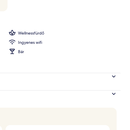
gőfürdő, testkezelés és masszázs
Wellnessfürdő
Ingyenes wifi
Bár