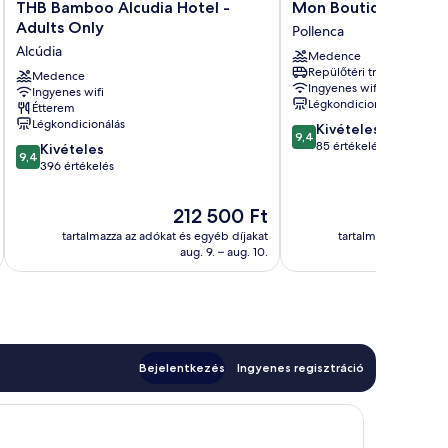
THB
Mon
THB Bamboo Alcudia Hotel -
Mon Boutique Hotel
Bamboo
Boutique
Adults Only
Pollenca
Alcudia
Hotel
Alcúdia
Medence
Hotel
Pollenca
Repülőtéri transzfer
-
Medence
Ingyenes wifi
Ingyenes wifi
Adults
Légkondicionálás
Étterem
Only
Légkondicionálás
9.4
Kivételes
Alcúdia
9,4
ennyiből:
85 értékelés
9.4
Kivételes
9,4
10,
ennyiből:
396 értékelés
Kivételes,
10,
85
Kivételes,
Az
212 500 Ft
értékelés
396
ár
tartalmazza az adókat és egyéb díjakat
tartalmazza az adóka
értékelés
212 500 Ft
aug. 9. – aug. 10.
Bejelentkezés
Ingyenes regisztráció