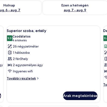
ug. 6
elkezésre állás ellenőrzése: aug. 6 - aug. 7
A mostani hétvégi rendelkezésre állás 
Holnap
Ezen a hétvégén
ug. 6 - aug. 7
aug. 7 - aug. 9
ek jellemzői: fa borítású mennyezet, éjjeliszemmel ellátott ágy, a falra szere
A
Egy modern szállodai szoba, melyben fáb
A
5
Superior szoba, erkély
D
következő
k
Csodálatos
szoba
9,0
s
9,
10-ből 9,0
(4
4 értékelés
összes
ö
értékelés)
26 négyzetméter
képének
k
1 hálószoba
megtekintése:
m
2 férőhely
Superior
D
gy
2 egyszemélyes ágy
szoba,
s
Ingyenes wifi
erkély
Superior
További részletek
szoba,
De
To
erkély
sz
további
to
részletei
e
Árak megtekintése
ré