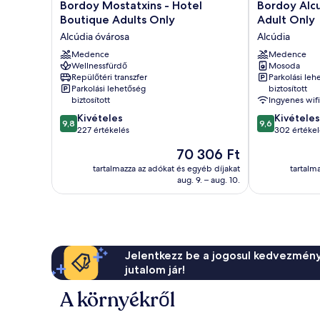
Bordoy
Bordoy
Bordoy Mostatxins - Hotel
Bordoy Alcu
Mostatxins
Alcudia
Boutique Adults Only
Adult Only
-
Port
Alcúdia óvárosa
Alcúdia
Hotel
Suites
Boutique
Medence
-
Medence
Wellnessfürdő
Mosoda
Adults
Adult
Repülőtéri transzfer
Parkolási leh
Only
Only
Parkolási lehetőség
biztosított
Alcúdia
Alcúdia
biztosított
Ingyenes wifi
óvárosa
9.8
9.6
Kivételes
Kivételes
9,8
9,6
ennyiből:
ennyiből:
227 értékelés
302 értékel
10,
10,
Az
70 306 Ft
Kivételes,
Kivételes,
ár
227
302
tartalmazza az adókat és egyéb díjakat
tartalm
70 306 Ft
aug. 9. – aug. 10.
értékelés
értékelés
Jelentkezz be a jogosul kedvezmény
jutalom jár!
A környékről