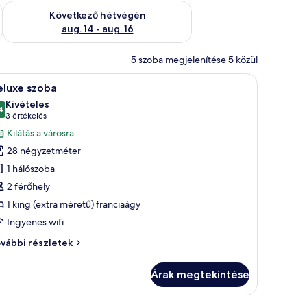
ellenőrzése: aug. 7 - aug. 9
A következő hétvégi rendelkezésre állás ellenőrzése: aug. 14 -
Következő hétvégén
aug. 14 - aug. 16
5 szoba megjelenítése 5 közül
lt televízió és egy nyitott ajtón keresztül belátható fürdőszoba.
ól készült ágy, íróasztal, szék, televízió és egy nagy, függönnyel ellátott ab
Egy hálószoba, melynek egyik fala kőből van,
5
eluxe szoba
övetkező
Kivételes
zoba
4
10-ből 9,4
(3
3 értékelés
sszes
értékelés)
Kilátás a városra
épének
28 négyzetméter
egtekintése:
1 hálószoba
eluxe
2 férőhely
zoba
1 king (extra méretű) franciaágy
Ingyenes wifi
luxe
vábbi részletek
oba
vábbi
Árak megtekintése
szletei