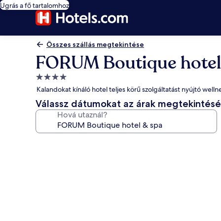
Ugrás a fő tartalomhoz
Összes szállás megtekintése
FORUM Boutique hotel
4.0
csillagos
Kalandokat kínáló hotel teljes körű szolgáltatást nyújtó wel
szálláshely
Válassz dátumokat az árak megtekintés
Hová utaznál?
A(z)
FORUM
Boutique
hotel
&
spa