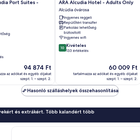
ARA
dia Port Suites -
ARA Alcudia Hotel - Adults Only
Alcudia
Alcúdia óvárosa
Hotel
Ingyenes reggeli
-
Repülőtéri transzfer
Adults
Parkolási lehetőség
Only
biztosított
etőség
Alcúdia
Ingyenes wifi
óvárosa
10.0
Kivételes
10
ennyiből:
133 értékelés
10,
és
Kivételes,
Az
Az
94 874 Ft
60 009 Ft
133
ár
ár
értékelés
azza az adókat és egyéb díjakat
tartalmazza az adókat és egyéb díjakat
94 874 Ft
60 009 Ft
szept. 1. – szept. 2.
szept. 1. – szept. 2.
Hasonló szálláshelyek összehasonlítása
ekért és extrákért. Több kalandért több