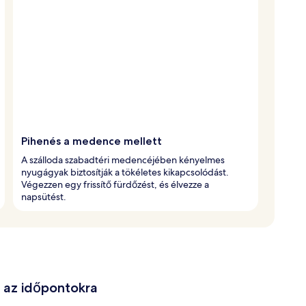
Pihenés a medence mellett
A szálloda szabadtéri medencéjében kényelmes
nyugágyak biztosítják a tökéletes kikapcsolódást.
Végezzen egy frissítő fürdőzést, és élvezze a
napsütést.
e az időpontokra